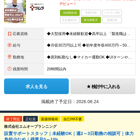
デビュー！
未経験歓迎
学歴不問
ベテランOK
完全週休2日
賞与複数月
面接1回
応募資格
◆大型採用◆未経験歓迎◆高卒以上 「製造職は初めて…」という方でも大丈夫。 イチから丁寧にお教えしますのでご安心ください。 ＼こんなアナタにピッタリ／ ◎「人の健康に貢献したい」という想いがある
給与
◆月収30万円以上可 ◆初年度年収400万円～500万円想定 月給21万7,080円～22万7,810円＋各種手当＋賞与年2回 ★「手当」や「賞与」が手厚いため、1年目未経験でも年収400万円以上
勤務地
◆原則転勤なし◆マイカー通勤OK ◆UIターンや移住転職歓迎。Web面接実施中 ＜茨城工場＞ 茨城県稲敷郡阿見町吉原3586 ┗クリーンで働きやすいのが魅力です。 ★豊かな自然と便利な生活環境が調
残業時間
20時間以内
求人を見る
検討中に入れる
掲載終了予定日：
2026.08.24
終了間近
正社員
面接情報有
自己PR不要
株式会社エムオープランニング
設置サポートスタッフ｜未経験OK｜週2～3日勤務の相談可｜体力
負担少なめ｜残業月0～10h