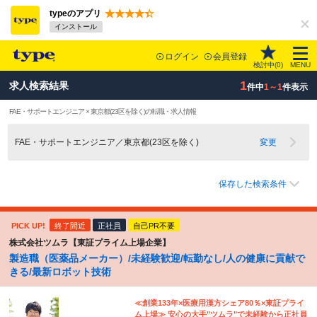
typeのアプリ
インストール
ログイン
会員登録
検討中(
0
)
MENU
1
求人検索結果
件中
1～1
件表示
FAE・サポートエンジニア × 東京都(23区を除く)の転職・求人情報
FAE・サポートエンジニア／東京都(23区を除く)
変更
保存した検索条件
PICK UP!
終了間近
正社員
自己PR不要
株式会社ツムラ【東証プライム上場企業】
製造職（医薬品メーカー）/未経験歓迎/転勤なし/人の健康に貢献で
きる/最新ロボット技術
≪創業133年×医療用漢方シェア80％×東証プライ
ム上場≫ 安心の大手"ツムラ"で未経験から正社員