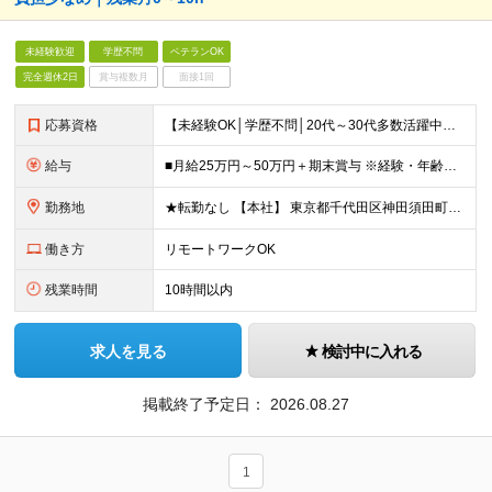
未経験歓迎
学歴不問
ベテランOK
完全週休2日
賞与複数月
面接1回
応募資格
【未経験OK│学歴不問│20代～30代多数活躍中】 ◇基本的なPCスキルをお持ちの方（文字入力程度でOK） ＼接客・販売経験者が多数活躍中！／ 「人と関わる仕事が好き」 「立ち仕事から、長く働ける環
給与
■月給25万円～50万円＋期末賞与 ※経験・年齢・スキルを考慮し決定します ※残業代は1分単位で全額支給します ※試用期間（3ヶ月）あり。期間中の給与・その他待遇に差異はありません
勤務地
★転勤なし 【本社】 東京都千代田区神田須田町1－26 芝信神田ビル10F ※プロジェクト先は、通勤時間も考慮し相談の上決定しています ※出張は、首都圏の日帰りがメインなど相談が可能です！ ※（変
働き方
リモートワークOK
残業時間
10時間以内
求人を見る
検討中に入れる
掲載終了予定日：
2026.08.27
1