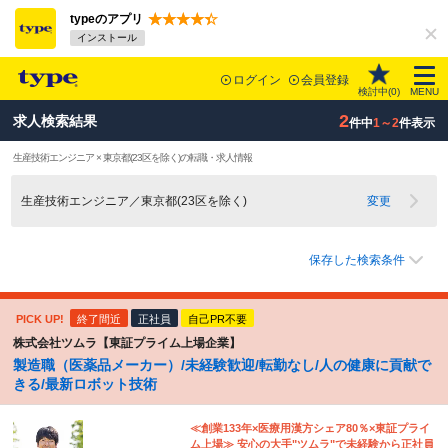
typeのアプリ
インストール
ログイン
会員登録
検討中(
0
)
MENU
2
求人検索結果
件中
1～2
件表示
生産技術エンジニア × 東京都(23区を除く)の転職・求人情報
生産技術エンジニア／東京都(23区を除く)
変更
保存した検索条件
PICK UP!
終了間近
正社員
自己PR不要
株式会社ツムラ【東証プライム上場企業】
製造職（医薬品メーカー）/未経験歓迎/転勤なし/人の健康に貢献で
きる/最新ロボット技術
≪創業133年×医療用漢方シェア80％×東証プライ
ム上場≫ 安心の大手"ツムラ"で未経験から正社員