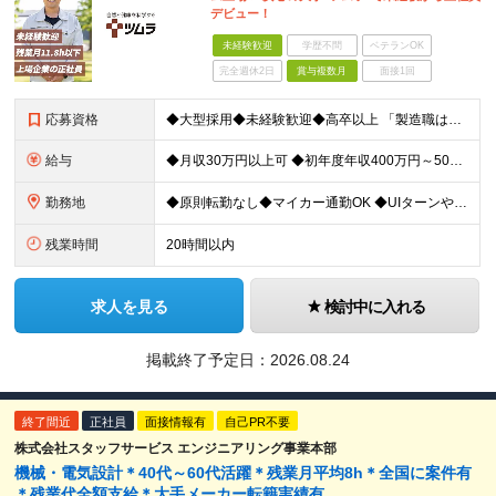
デビュー！
未経験歓迎
学歴不問
ベテランOK
完全週休2日
賞与複数月
面接1回
応募資格
◆大型採用◆未経験歓迎◆高卒以上 「製造職は初めて…」という方でも大丈夫。 イチから丁寧にお教えしますのでご安心ください。 ＼こんなアナタにピッタリ／ ◎「人の健康に貢献したい」という想いがある
給与
◆月収30万円以上可 ◆初年度年収400万円～500万円想定 月給21万7,080円～22万7,810円＋各種手当＋賞与年2回 ★「手当」や「賞与」が手厚いため、1年目未経験でも年収400万円以上
勤務地
◆原則転勤なし◆マイカー通勤OK ◆UIターンや移住転職歓迎。Web面接実施中 ＜茨城工場＞ 茨城県稲敷郡阿見町吉原3586 ┗クリーンで働きやすいのが魅力です。 ★豊かな自然と便利な生活環境が調
残業時間
20時間以内
求人を見る
検討中に入れる
掲載終了予定日：
2026.08.24
終了間近
正社員
面接情報有
自己PR不要
株式会社スタッフサービス エンジニアリング事業本部
機械・電気設計＊40代～60代活躍＊残業月平均8h＊全国に案件有
＊残業代全額支給＊大手メーカー転籍実績有