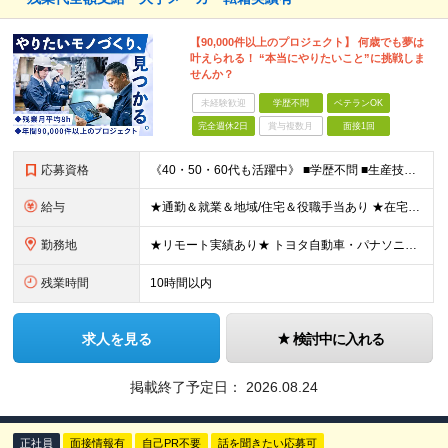
【90,000件以上のプロジェクト】 何歳でも夢は
叶えられる！ “本当にやりたいこと”に挑戦しま
せんか？
未経験歓迎
学歴不問
ベテランOK
完全週休2日
賞与複数月
面接1回
応募資格
《40・50・60代も活躍中》 ■学歴不問 ■生産技術・生産管理・品質保証・評価・設計いずれかの実務経験をお持ちの方 ▽こんな方にオススメです！▽ 「経験を活かして幅広いプロジェクトに携わりたい」
給与
★通勤＆就業＆地域/住宅＆役職手当あり ★在宅勤務実績あり ★残業代は全額支給 ★選べる給与制度あり！ ■東京・神奈川・千葉・埼玉勤務の場合 月給24.5万円～55万円＋諸手当 （残業代は全額支給）
勤務地
★リモート実績あり★ トヨタ自動車・パナソニック・東芝など大手メーカーでのポストも多数！ 全国の取引先での就業となります（沖縄を除く） 『地元で働きたい』という希望に、業界トップクラス約7,00
残業時間
10時間以内
求人を見る
検討中に入れる
掲載終了予定日：
2026.08.24
正社員
面接情報有
自己PR不要
話を聞きたい応募可