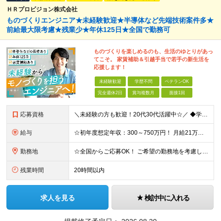
ＨＲプロビジョン株式会社
ものづくりエンジニア★未経験歓迎★半導体など先端技術案件多★
前給最大限考慮★残業少★年休125日★全国で勤務可
ものづくりを楽しめるのも、生活のゆとりがあっ
てこそ。 家賃補助＆引越手当で若手の新生活を
応援します！
未経験歓迎
学歴不問
ベテランOK
完全週休2日
賞与複数月
面接1回
応募資格
＼未経験の方も歓迎！20代30代活躍中☆／ ◆学歴不問 ◆経験不問 ☆豊富に案件を取り揃えているため、言語やフェーズ、レベル感は問いません！ ☆経験に応じて即戦力として活躍いただくことも◎ ☆何らか
給与
☆初年度想定年収：300～750万円！ 月給21万円～45万円＋残業代全額支給＋各種手当！ 【500以上の給与テーブルで納得感ある評価体制◎】 【様々な手当をご用意しています！】 ◆通勤手当 ◆
勤務地
☆全国からご応募OK！ ご希望の勤務地を考慮し、全国各地で勤務いただけます◎ ＼東北・北陸地域の採用を強化中です！／ 【該当地域】 └北海道・岩手・宮城・福島・茨城・栃木・群馬・埼玉・東京・神奈川
残業時間
20時間以内
求人を見る
検討中に入れる