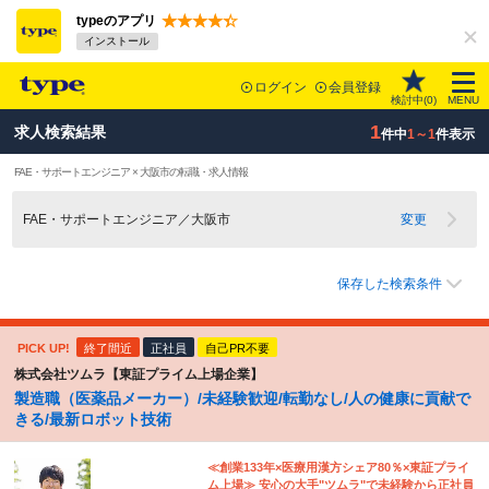
typeのアプリ
インストール
ログイン
会員登録
検討中(
0
)
MENU
1
求人検索結果
件中
1～1
件表示
FAE・サポートエンジニア × 大阪市の転職・求人情報
FAE・サポートエンジニア／大阪市
変更
保存した検索条件
PICK UP!
終了間近
正社員
自己PR不要
株式会社ツムラ【東証プライム上場企業】
製造職（医薬品メーカー）/未経験歓迎/転勤なし/人の健康に貢献で
きる/最新ロボット技術
≪創業133年×医療用漢方シェア80％×東証プライ
ム上場≫ 安心の大手"ツムラ"で未経験から正社員