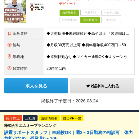
デビュー！
未経験歓迎
学歴不問
ベテランOK
完全週休2日
賞与複数月
面接1回
応募資格
◆大型採用◆未経験歓迎◆高卒以上 「製造職は初めて…」という方でも大丈夫。 イチから丁寧にお教えしますのでご安心ください。 ＼こんなアナタにピッタリ／ ◎「人の健康に貢献したい」という想いがある
給与
◆月収30万円以上可 ◆初年度年収400万円～500万円想定 月給21万7,080円～22万7,810円＋各種手当＋賞与年2回 ★「手当」や「賞与」が手厚いため、1年目未経験でも年収400万円以上
勤務地
◆原則転勤なし◆マイカー通勤OK ◆UIターンや移住転職歓迎。Web面接実施中 ＜茨城工場＞ 茨城県稲敷郡阿見町吉原3586 ┗クリーンで働きやすいのが魅力です。 ★豊かな自然と便利な生活環境が調
残業時間
20時間以内
求人を見る
検討中に入れる
掲載終了予定日：
2026.08.24
終了間近
正社員
面接情報有
自己PR不要
株式会社エムオープランニング
設置サポートスタッフ｜未経験OK｜週2～3日勤務の相談可｜体力
負担少なめ｜残業月0～10h