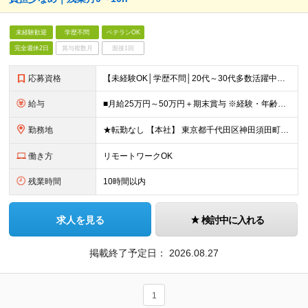
未経験歓迎
学歴不問
ベテランOK
完全週休2日
賞与複数月
面接1回
応募資格
【未経験OK│学歴不問│20代～30代多数活躍中】 ◇基本的なPCスキルをお持ちの方（文字入力程度でOK） ＼接客・販売経験者が多数活躍中！／ 「人と関わる仕事が好き」 「立ち仕事から、長く働ける環
給与
■月給25万円～50万円＋期末賞与 ※経験・年齢・スキルを考慮し決定します ※残業代は1分単位で全額支給します ※試用期間（3ヶ月）あり。期間中の給与・その他待遇に差異はありません
勤務地
★転勤なし 【本社】 東京都千代田区神田須田町1－26 芝信神田ビル10F ※プロジェクト先は、通勤時間も考慮し相談の上決定しています ※出張は、首都圏の日帰りがメインなど相談が可能です！ ※（変
働き方
リモートワークOK
残業時間
10時間以内
求人を見る
検討中に入れる
掲載終了予定日：
2026.08.27
1