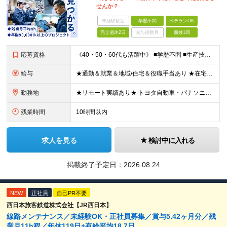
せんか？
未経験歓迎
学歴不問
ベテランOK
完全週休2日
賞与複数月
面接1回
応募資格
《40・50・60代も活躍中》 ■学歴不問 ■生産技術・生産管理・品質保証・評価・設計いずれかの実務経験をお持ちの方 ▽こんな方にオススメです！▽ 「経験を活かして幅広いプロジェクトに携わりたい」
給与
★通勤＆就業＆地域/住宅＆役職手当あり ★在宅勤務実績あり ★残業代は全額支給 ★選べる給与制度あり！ ■東京・神奈川・千葉・埼玉勤務の場合 月給24.5万円～55万円＋諸手当 （残業代は全額支給）
勤務地
★リモート実績あり★ トヨタ自動車・パナソニック・東芝など大手メーカーでのポストも多数！ 全国の取引先での就業となります（沖縄を除く） 『地元で働きたい』という希望に、業界トップクラス約7,00
残業時間
10時間以内
求人を見る
検討中に入れる
掲載終了予定日：
2026.08.24
NEW
正社員
自己PR不要
西日本旅客鉄道株式会社【JR西日本】
線路メンテナンス／未経験OK・正社員募集／賞与5.42ヶ月分／残
業月11h程／年休119日+有給平均18.7日