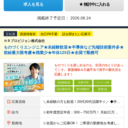
求人を見る
検討中に入れる
掲載終了予定日：
2026.08.24
正社員
面接情報有
自己PR不要
話を聞きたい応募可
ＨＲプロビジョン株式会社
ものづくりエンジニア★未経験歓迎★半導体など先端技術案件多★
前給最大限考慮★残業少★年休125日★全国で勤務可
ものづくりを楽しめるのも、生活のゆとりがあっ
てこそ。 家賃補助＆引越手当で若手の新生活を
応援します！
未経験歓迎
学歴不問
ベテランOK
完全週休2日
賞与複数月
面接1回
応募資格
＼未経験の方も歓迎！20代30代活躍中☆／ ◆学歴不問 ◆経験不問 ☆豊富に案件を取り揃えているため、言語やフェーズ、レベル感は問いません！ ☆経験に応じて即戦力として活躍いただくことも◎ ☆何らか
給与
☆初年度想定年収：300～750万円！ 月給21万円～45万円＋残業代全額支給＋各種手当！ 【500以上の給与テーブルで納得感ある評価体制◎】 【様々な手当をご用意しています！】 ◆通勤手当 ◆
勤務地
☆全国からご応募OK！ ご希望の勤務地を考慮し、全国各地で勤務いただけます◎ ＼東北・北陸地域の採用を強化中です！／ 【該当地域】 └北海道・岩手・宮城・福島・茨城・栃木・群馬・埼玉・東京・神奈川