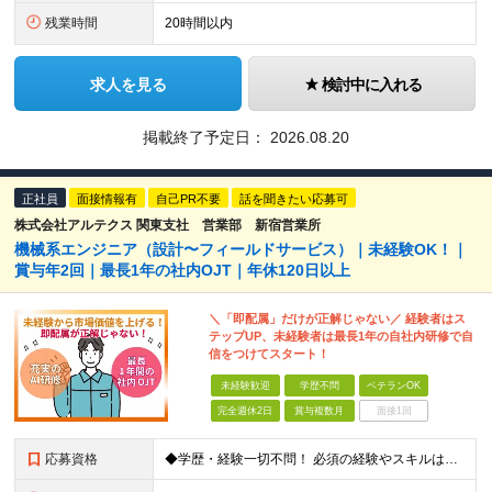
残業時間
20時間以内
求人を見る
検討中に入れる
掲載終了予定日：
2026.08.20
正社員
面接情報有
自己PR不要
話を聞きたい応募可
株式会社アルテクス 関東支社 営業部 新宿営業所
機械系エンジニア（設計〜フィールドサービス）｜未経験OK！｜
賞与年2回｜最長1年の社内OJT｜年休120日以上
＼「即配属」だけが正解じゃない／ 経験者はス
テップUP、未経験者は最長1年の自社内研修で自
信をつけてスタート！
未経験歓迎
学歴不問
ベテランOK
完全週休2日
賞与複数月
面接1回
応募資格
◆学歴・経験一切不問！ 必須の経験やスキルは特にありません！ 完全未経験者から経験者まで、幅広く募集！ インフラエンジニアや未経験ITエンジニアを目指していたが、実際に機械を触る方が好きだと気づいた方