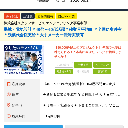
掲載終了予定日：
2026.08.24
終了間近
正社員
面接情報有
自己PR不要
株式会社スタッフサービス エンジニアリング事業本部
機械・電気設計＊40代～60代活躍＊残業月平均8h＊全国に案件有
＊残業代全額支給＊大手メーカー転籍実績有
【90,000件以上のプロジェクト】 何歳でも夢は
叶えられる！ “本当にやりたいこと”に挑戦しま
せんか？
未経験歓迎
学歴不問
ベテランOK
完全週休2日
賞与複数月
面接1回
応募資格
《40・50・60代も活躍中》 ■学歴不問 ■生産技術・生産管理・品質保証・評価・設計いずれかの実務経験をお持ちの方 ▽こんな方にオススメです！▽ 「経験を活かして幅広いプロジェクトに携わりたい」
給与
★通勤＆就業＆地域/住宅＆役職手当あり ★在宅勤務実績あり ★残業代は全額支給 ★選べる給与制度あり！ ■東京・神奈川・千葉・埼玉勤務の場合 月給24.5万円～55万円＋諸手当 （残業代は全額支給）
勤務地
★リモート実績あり★ トヨタ自動車・パナソニック・東芝など大手メーカーでのポストも多数！ 全国の取引先での就業となります（沖縄を除く） 『地元で働きたい』という希望に、業界トップクラス約7,00
残業時間
10時間以内