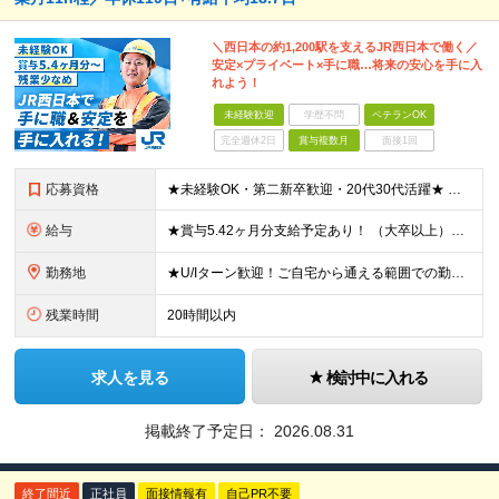
＼西日本の約1,200駅を支えるJR西日本で働く／
安定×プライベート×手に職…将来の安心を手に入
れよう！
未経験歓迎
学歴不問
ベテランOK
完全週休2日
賞与複数月
面接1回
応募資格
★未経験OK・第二新卒歓迎・20代30代活躍★ ☆高卒以上 ☆社会人経験（就労経験）がある方 業界・ポジション・年数は不問です！ 「誰もが知る大手企業で働きたい」 「1人より、チームで仕事がした
給与
★賞与5.42ヶ月分支給予定あり！ （大卒以上）月給24万1,692円～39万5,780円＋各種手当＋賞与2回 （高卒以上）月給22万2,662円～39万5,780円＋各種手当＋賞与2回 ※上記は2
勤務地
★U/Iターン歓迎！ご自宅から通える範囲での勤務となります ★JR西日本本社（大阪市北区）または、当社事業エリア内（北陸から北九州まで）の各支社で勤務 ※関西に本社あり※ 〈近畿エリア〉 三重県（
残業時間
20時間以内
求人を見る
検討中に入れる
掲載終了予定日：
2026.08.31
終了間近
正社員
面接情報有
自己PR不要