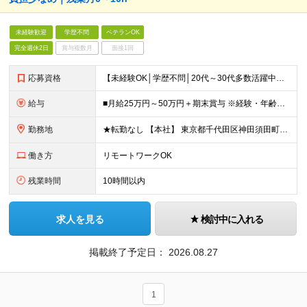
未経験歓迎
学歴不問
ベテランOK
完全週休2日
賞与複数月
面接1回
応募資格
【未経験OK│学歴不問│20代～30代多数活躍中】 ◇基本的なPCスキルをお持ちの方（文字入力程度でOK） ＼接客・販売経験者が多数活躍中！／ 「人と関わる仕事が好き」 「立ち仕事から、長く働ける環
給与
■月給25万円～50万円＋期末賞与 ※経験・年齢・スキルを考慮し決定します ※残業代は1分単位で全額支給します ※試用期間（3ヶ月）あり。期間中の給与・その他待遇に差異はありません
勤務地
★転勤なし 【本社】 東京都千代田区神田須田町1－26 芝信神田ビル10F ※プロジェクト先は、通勤時間も考慮し相談の上決定しています ※出張は、首都圏の日帰りがメインなど相談が可能です！ ※（変
働き方
リモートワークOK
残業時間
10時間以内
求人を見る
検討中に入れる
掲載終了予定日：
2026.08.27
1