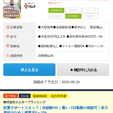
デビュー！
未経験歓迎
学歴不問
ベテランOK
完全週休2日
賞与複数月
面接1回
応募資格
◆大型採用◆未経験歓迎◆高卒以上 「製造職は初めて…」という方でも大丈夫。 イチから丁寧にお教えしますのでご安心ください。 ＼こんなアナタにピッタリ／ ◎「人の健康に貢献したい」という想いがある
給与
◆月収30万円以上可 ◆初年度年収400万円～500万円想定 月給21万7,080円～22万7,810円＋各種手当＋賞与年2回 ★「手当」や「賞与」が手厚いため、1年目未経験でも年収400万円以上
勤務地
◆原則転勤なし◆マイカー通勤OK ◆UIターンや移住転職歓迎。Web面接実施中 ＜茨城工場＞ 茨城県稲敷郡阿見町吉原3586 ┗クリーンで働きやすいのが魅力です。 ★豊かな自然と便利な生活環境が調
残業時間
20時間以内
求人を見る
検討中に入れる
掲載終了予定日：
2026.08.24
終了間近
正社員
面接情報有
自己PR不要
株式会社エムオープランニング
設置サポートスタッフ｜未経験OK｜週2～3日勤務の相談可｜体力
負担少なめ｜残業月0～10h