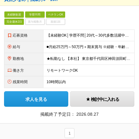
未経験歓迎
学歴不問
ベテランOK
完全週休2日
賞与複数月
面接1回
応募資格
【未経験OK│学歴不問│20代～30代多数活躍中】 ◇基本的なPCスキルをお持ちの方（文字入力程度でOK） ＼接客・販売経験者が多数活躍中！／ 「人と関わる仕事が好き」 「立ち仕事から、長く働ける環
給与
■月給25万円～50万円＋期末賞与 ※経験・年齢・スキルを考慮し決定します ※残業代は1分単位で全額支給します ※試用期間（3ヶ月）あり。期間中の給与・その他待遇に差異はありません
勤務地
★転勤なし 【本社】 東京都千代田区神田須田町1－26 芝信神田ビル10F ※プロジェクト先は、通勤時間も考慮し相談の上決定しています ※出張は、首都圏の日帰りがメインなど相談が可能です！ ※（変
働き方
リモートワークOK
残業時間
10時間以内
求人を見る
検討中に入れる
掲載終了予定日：
2026.08.27
1