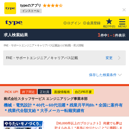
typeのアプリ
インストール
ログイン
会員登録
検討中(
0
)
MENU
1
求人検索結果
件中
1～1
件表示
FAE・サポートエンジニア × キャリアパス記載ありの転職・求人情報
FAE・サポートエンジニア／キャリアパス記載
変更
保存した検索条件
PICK UP!
終了間近
正社員
面接情報有
自己PR不要
株式会社スタッフサービス エンジニアリング事業本部
機械・電気設計＊40代～60代活躍＊残業月平均8h＊全国に案件有
＊残業代全額支給＊大手メーカー転籍実績有
【90,000件以上のプロジェクト】 何歳でも夢は
叶えられる！ “本当にやりたいこと”に挑戦しま