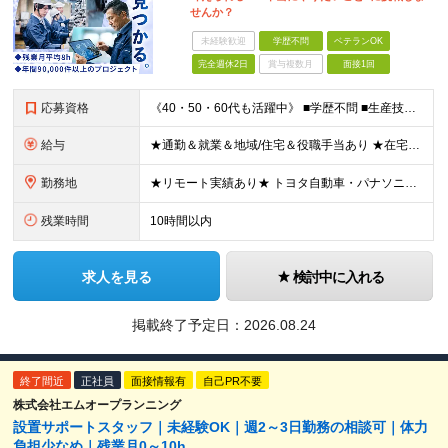
せんか？
未経験歓迎
学歴不問
ベテランOK
完全週休2日
賞与複数月
面接1回
応募資格
《40・50・60代も活躍中》 ■学歴不問 ■生産技術・生産管理・品質保証・評価・設計いずれかの実務経験をお持ちの方 ▽こんな方にオススメです！▽ 「経験を活かして幅広いプロジェクトに携わりたい」
給与
★通勤＆就業＆地域/住宅＆役職手当あり ★在宅勤務実績あり ★残業代は全額支給 ★選べる給与制度あり！ ■東京・神奈川・千葉・埼玉勤務の場合 月給24.5万円～55万円＋諸手当 （残業代は全額支給）
勤務地
★リモート実績あり★ トヨタ自動車・パナソニック・東芝など大手メーカーでのポストも多数！ 全国の取引先での就業となります（沖縄を除く） 『地元で働きたい』という希望に、業界トップクラス約7,00
残業時間
10時間以内
求人を見る
検討中に入れる
掲載終了予定日：
2026.08.24
終了間近
正社員
面接情報有
自己PR不要
株式会社エムオープランニング
設置サポートスタッフ｜未経験OK｜週2～3日勤務の相談可｜体力
負担少なめ｜残業月0～10h