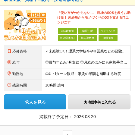
「使い方が分からない…」現場のSOSを救うお助
け役！ 未経験からモノづくりのDXを支えるITエ
ンジニア
未経験歓迎
学歴不問
ベテランOK
完全週休2日
賞与複数月
面接1回
応募資格
＜未経験OK！理系の学校卒やIT営業などの経験がある方歓迎＞ ★カジュアル面談実施中！ ■学歴不問 ■普通自動車免許（AT限定可）をお持ちの方 ≪こんな方にピッタリ≫ □ 人の役に立つことが好き、
給与
◎賞与年2.8か月支給 ◎月給のほかにも家族手当や資格手当、家賃補助など嬉しい手当てが充実！ 月給：24万円～35万円＋交通費＋賞与年2回 ※経験・能力・年齢などを考慮の上、当社規定により決定しま
勤務地
◎U・Iターン歓迎！家賃の半額を補助する制度も完備 ◎勤務先は愛知県内の各プロジェクト先です。 通勤のしやすさを考慮して決定します。 ■本社 愛知県名古屋市中区千代田2-10-31 ※実際の勤務
残業時間
10時間以内
求人を見る
検討中に入れる
掲載終了予定日：
2026.08.20