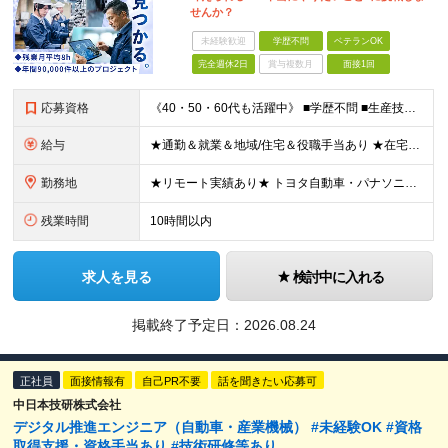
せんか？
未経験歓迎
学歴不問
ベテランOK
完全週休2日
賞与複数月
面接1回
応募資格
《40・50・60代も活躍中》 ■学歴不問 ■生産技術・生産管理・品質保証・評価・設計いずれかの実務経験をお持ちの方 ▽こんな方にオススメです！▽ 「経験を活かして幅広いプロジェクトに携わりたい」
給与
★通勤＆就業＆地域/住宅＆役職手当あり ★在宅勤務実績あり ★残業代は全額支給 ★選べる給与制度あり！ ■東京・神奈川・千葉・埼玉勤務の場合 月給24.5万円～55万円＋諸手当 （残業代は全額支給）
勤務地
★リモート実績あり★ トヨタ自動車・パナソニック・東芝など大手メーカーでのポストも多数！ 全国の取引先での就業となります（沖縄を除く） 『地元で働きたい』という希望に、業界トップクラス約7,00
残業時間
10時間以内
求人を見る
検討中に入れる
掲載終了予定日：
2026.08.24
正社員
面接情報有
自己PR不要
話を聞きたい応募可
中日本技研株式会社
デジタル推進エンジニア（自動車・産業機械） #未経験OK #資格
取得支援・資格手当あり #技術研修等あり