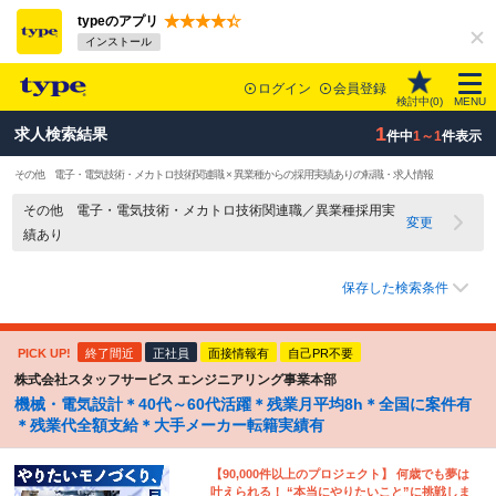
typeのアプリ
インストール
ログイン
会員登録
検討中(
0
)
MENU
1
求人検索結果
件中
1～1
件表示
その他 電子・電気技術・メカトロ技術関連職 × 異業種からの採用実績ありの転職・求人情報
その他 電子・電気技術・メカトロ技術関連職／異業種採用実
変更
績あり
保存した検索条件
PICK UP!
終了間近
正社員
面接情報有
自己PR不要
株式会社スタッフサービス エンジニアリング事業本部
機械・電気設計＊40代～60代活躍＊残業月平均8h＊全国に案件有
＊残業代全額支給＊大手メーカー転籍実績有
【90,000件以上のプロジェクト】 何歳でも夢は
叶えられる！ “本当にやりたいこと”に挑戦しま