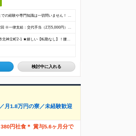
＜職種・業種未経験、第二新卒の方を大歓迎！＞ これまでの経験や専門知識は一切問いません！ 「東レで正社員として頑張りたい」という意欲を重視した採用です★ 【応募条件】 ・高卒以上の方 ＜こんな方を
◇月給205,100円～月給306,100円＋各種手当＋賞与年2回 ※一律支給：交代手当（2万5,000円）が月給に含まれます。 ※経験・能力を考慮したうえで決定 ※時間外手当は別途、全額支給 ※試
【勤務地はココ！】 東レ土浦工場 ◇住所：茨城県土浦市北神立町2-1 ★嬉しい【転勤なし】！腰を据えて働けます！ ＜気になるアクセス方法は？＞ 【マイカー・バイク通勤の方】 もちろん車通勤OK！（広
検討中に入れる
／月1.8万円の寮／未経験歓迎
80円社食＊ 賞与5.6ヶ月分で