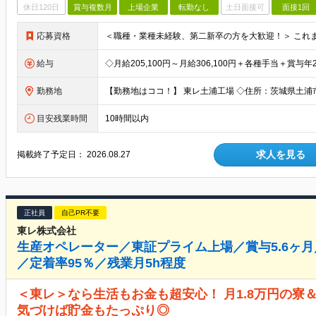
休日120日
賞与複数月
上場企業
転勤なし
土日面接可
面接1回
応募資格
給与
勤務地
目安残業時間
10時間以内
求人を見る
掲載終了予定日：
2026.08.27
正社員
自己PR不要
東レ株式会社
生産オペレーター／東証プライム上場／賞与5.6ヶ月
／定着率95％／残業月5h程度
＜東レ＞なら生活もお金も超安心！ 月1.8万円の寮＆3
気づけば貯金もたっぷり◎