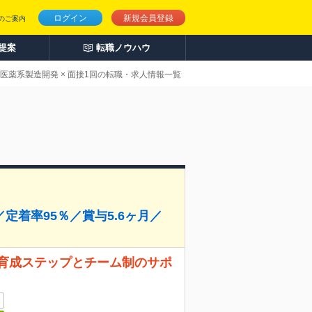
ログイン
新規会員登録
のご案内
人提案
転職ノウハウ
医薬系製造開発 × 面接1回の転職・求人情報一覧
着率95％／賞与5.6ヶ月／
な育成ステップとチーム制のサポ
日