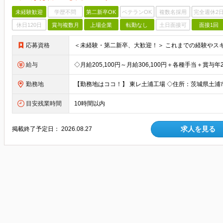
未経験歓迎
学歴不問
第二新卒OK
ベテランOK
複数名採用
完全週休2
休日120日
賞与複数月
上場企業
転勤なし
土日面接可
面接1回
応募資格
給与
勤務地
目安残業時間
10時間以内
求人を見る
掲載終了予定日：
2026.08.27