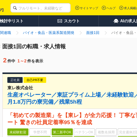
サイトマップ
ヘルプ
求人掲載
検討中リスト
スカウト
AIの求
関連職
バイオ・食品・医薬系製造開発
面接1回
バイオ・食品・
 面接1回の転職・求人情報
2
1～2
件中
件を表示
正社員
自己PR不要
東レ株式会社
生産オペレーター／東証プライム上場／未経験歓迎／定
月1.8万円の寮完備／残業5h程
「初めての製造業」を【東レ】が全力応援！ 丁寧
ート 驚きの社員定着率95％を達成
未経験歓迎
学歴不問
第二新卒OK
ベテランOK
複数名採用
完全週休2