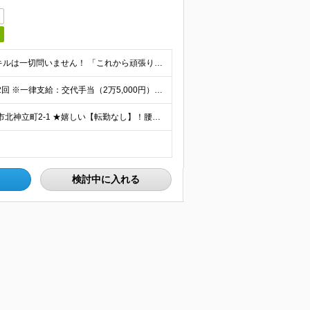
日
＜未経験・第二新卒、大歓迎！＞ これまでの経験やスキルは一切問いません！ 「これから頑張りたい」という意欲を重視した採用です◎ 【必須資格】 ・高卒以上の方 ＜こんな想いを持つ方を歓迎します！＞
◇月給205,100円～月給306,100円＋各種手当＋賞与年2回 ※一律支給：交代手当（2万5,000円）が月給に含まれます。 ※経験・能力を考慮したうえで決定 ※時間外手当は別途、全額支給 ※試
【勤務地はココ！】 東レ土浦工場 ◇住所：茨城県土浦市北神立町2-1 ★嬉しい【転勤なし】！腰を据えて働けます！ ＜気になるアクセス方法は？＞ 【マイカー・バイク通勤の方】 もちろん車通勤OK！（広
検討中に入れる