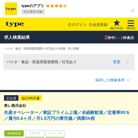
typeのアプリ
インストール
ログイン
会員登録
検討中(
0
)
MENU
2
求人検索結果
件中
1～2
件表示
バイオ・食品・医薬系製造開発 × 社宅ありの転職・求人情報
バイオ・食品・医薬系製造開発／社宅あり
変更
保存した検索条件
正社員
自己PR不要
東レ株式会社
生産オペレーター／東証プライム上場／未経験歓迎／定着率95％
／賞与5.6ヶ月／月1.8万円の寮完備／残業5h程
未経験歓迎
学歴不問
ベテランOK