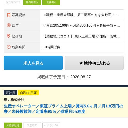
完全週休2日
賞与複数月
面接1回
応募資格
＜職種・業種未経験、第二新卒の方を大歓迎！＞ これまでの経験や専門知識は一切問いません！ 「東レで正社員として頑張りたい」という意欲を重視した採用です★ 【応募条件】 ・高卒以上の方 ＜こんな方を
給与
◇月給205,100円～月給306,100円＋各種手当＋賞与年2回 ※一律支給：交代手当（2万5,000円）が月給に含まれます。 ※経験・能力を考慮したうえで決定 ※時間外手当は別途、全額支給 ※試
勤務地
【勤務地はココ！】 東レ土浦工場 ◇住所：茨城県土浦市北神立町2-1 ★嬉しい【転勤なし】！腰を据えて働けます！ ＜気になるアクセス方法は？＞ 【マイカー・バイク通勤の方】 もちろん車通勤OK！（広
残業時間
10時間以内
求人を見る
検討中に入れる
掲載終了予定日：
2026.08.27
正社員
自己PR不要
東レ株式会社
生産オペレーター／東証プライム上場／賞与5.6ヶ月／月1.8万円の
寮／未経験歓迎／定着率95％／残業月5h程度
未経験歓迎
学歴不問
ベテランOK