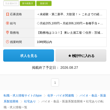
完全週休2日
賞与複数月
面接1回
応募資格
＜未経験・第二新卒、大歓迎！＞ これまでの経験やスキルは一切問いません！ 「これから頑張りたい」という意欲を重視した採用です◎ 【必須資格】 ・高卒以上の方 ＜こんな想いを持つ方を歓迎します！＞
給与
◇月給205,100円～月給306,100円＋各種手当＋賞与年2回 ※一律支給：交代手当（2万5,000円）が月給に含まれます。 ※経験・能力を考慮したうえで決定 ※時間外手当は別途、全額支給 ※試
勤務地
【勤務地はココ！】 東レ土浦工場 ◇住所：茨城県土浦市北神立町2-1 ★嬉しい【転勤なし】！腰を据えて働けます！ ＜気になるアクセス方法は？＞ 【マイカー・バイク通勤の方】 もちろん車通勤OK！（広
残業時間
10時間以内
求人を見る
検討中に入れる
掲載終了予定日：
2026.08.27
1
転職・求人情報サイトのtype
化学・バイオ関連職
バイオ・食品・医薬
系製造開発
社宅あり
バイオ・食品・医薬系製造開発 × 社宅ありの転
職・求人情報一覧