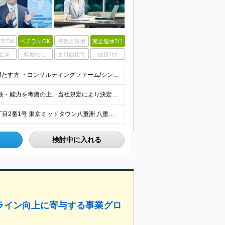
卒OK
ベテランOK
複数名採用
完全週休2日
企業
転勤なし
土日面接可
面接1回
■社会人実務経験2年以上で、以下のいずれかの経験を満たす方 ・コンサルティングファーム/シンクタンクにおいて、人事領域でのITまたは業務コンサルティング経験 ・SIerとして人事領域の経験 ・人事領域
月給40万円以上（想定年収580万円〜2000万円） ※経験・能力を考慮の上、当社規定により決定します。 ※賞与年2回支給 ※試用期間：原則6ヶ月（試用期間中の労働条件は本採用時と同様） ※残業代は全
≪在宅・リモートワークあり≫ 東京都中央区八重洲二丁目2番1号 東京ミッドタウン八重洲 八重洲セントラルタワー15階 ※プロジェクトによりその他全国、海外あり ※在宅勤務制度、リモートワーク制度あり
検討中に入れる
ライン向上に寄与する事業グロ