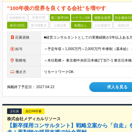
"100年後の世界を良くする会社"を増やす
未経験歓迎
学歴不問
第二新卒OK
ベテランOK
複数名採用
完全週休2
休日120日
賞与複数月
上場企業
転勤なし
土日面接可
面接1回
応募資格
■経営コンサルタントとしての実務経験が2年以上ある
給与
勤務地
働き方
リモートワークOK
求人を見る
掲載終了予定日：
2027.04.22
正社員
自己PR不要
株式会社メディカルリソース
【新卒採用コンサルタント】戦略立案から「自走」