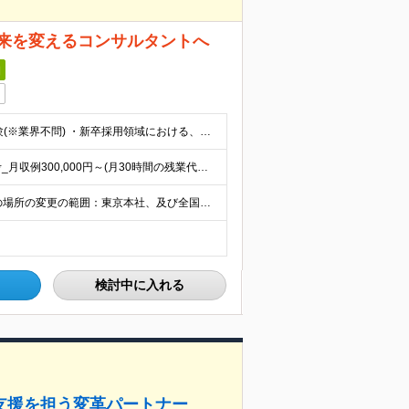
来を変えるコンサルタントへ
日
◆下記いずれかのご経験をお持ち方 ・新卒採用のご経験(※業界不問) ・新卒採用領域における、法人向けの提案営業またはコンサルティング経験 (例)新卒領域エージェントでのご経験・新卒向けの広告(求人媒体
想定年収：450万円～620万円 月給：240,000円～ (参考_月収例300,000円～(月30時間の残業代・住宅手当込み)) ※上記想定年収は、残業代30H・住宅手当を含んだモデルです。残業代は
◆東京都港区芝５丁目33番11号 田町タワー8階 就業の場所の変更の範囲：東京本社、及び全国各支店、労働者の自宅
検討中に入れる
支援を担う変革パートナー