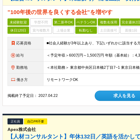
"100年後の世界を良くする会社"を増やす
未経験歓迎
学歴不問
第二新卒OK
ベテランOK
複数名採用
完全週休2
休日120日
賞与複数月
上場企業
転勤なし
土日面接可
面接1回
応募資格
給与
勤務地
働き方
リモートワークOK
求人を見る
掲載終了予定日：
2027.04.22
正社員
自己PR不要
Apex株式会社
【人材コンサルタント】年休132日／英語を活かし