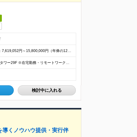
日
方
＜予定年収＞1,000万円～2,000万円 年俸制（基本給）：7,619,052円～15,800,000円（年俸の12分の1を支給） ※固定残業手当/月：198,413円～766,666円（固定残業
＜本社勤務＞ 東京都中央区日本橋2丁目7−1 東京日本橋タワー29F ※在宅勤務・リモートワーク：相談可（週2日リモート） 変更の範囲：会社の定める事業所（リモートワーク含む）
検討中に入れる
を導くノウハウ提供・実行伴