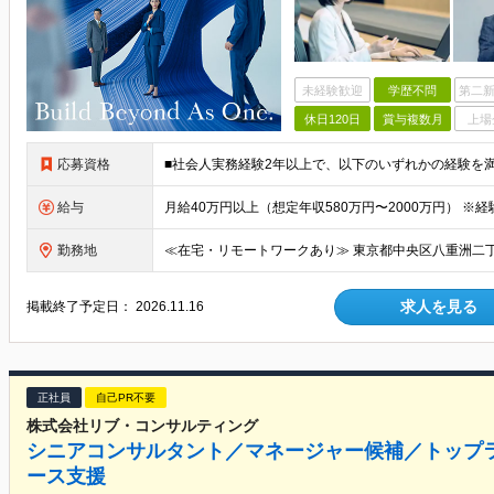
未経験歓迎
学歴不問
第二新
休日120日
賞与複数月
上場
応募資格
給与
勤務地
求人を見る
掲載終了予定日：
2026.11.16
正社員
自己PR不要
株式会社リブ・コンサルティング
シニアコンサルタント／マネージャー候補／トップ
ース支援