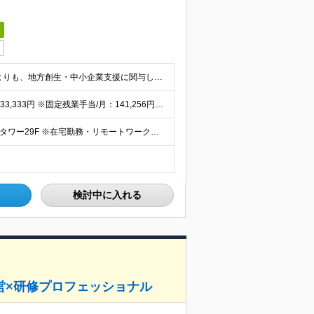
日
＜職種未経験歓迎・業種未経験歓迎＞ これまでの経験よりも、地方創生・中小企業支援に関与したい想いを重視した採用を行っております。
＜予定年収＞600万円～1,000万円 月給：500,000円～833,333円 ※固定残業手当/月：141,256円～187,090円（固定残業時間50時間0分/月）を含む。超過した時間外労働の残
＜本社勤務＞ 東京都中央区日本橋2丁目7−1 東京日本橋タワー29F ※在宅勤務・リモートワーク：相談可（在宅） 変更の範囲：会社の定める事業所（リモートワーク含む）
検討中に入れる
営×研修プロフェッショナル