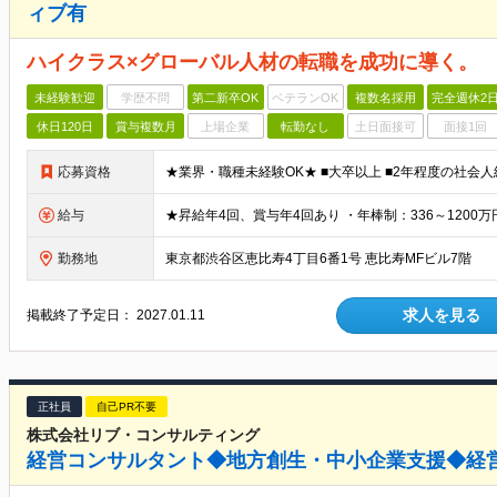
ィブ有
ハイクラス×グローバル人材の転職を成功に導く。
未経験歓迎
学歴不問
第二新卒OK
ベテランOK
複数名採用
完全週休2
休日120日
賞与複数月
上場企業
転勤なし
土日面接可
面接1回
応募資格
給与
勤務地
東京都渋谷区恵比寿4丁目6番1号 恵比寿MFビル7階
求人を見る
掲載終了予定日：
2027.01.11
正社員
自己PR不要
株式会社リブ・コンサルティング
経営コンサルタント◆地方創生・中小企業支援◆経