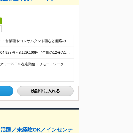
日
■社会人経験が3年以上あり、下記いずれかに該当する方 ・営業職やコンサルタント職など顧客の成果にコミットした経験のある方 ・企画職（経営企画、事業企画、事業開発、マーケ・商品企画、営業企画など）の経験
＜予定年収＞600万円～1,500万円 年額（基本給）：4,304,928円～8,129,100円（年俸の12分の1を支給） ※固定残業手当/月：141,256円～572,575円（固定残業時間50
＜本社勤務＞ 東京都中央区日本橋2丁目7−1 東京日本橋タワー29F ※在宅勤務・リモートワーク：相談可（週2日リモート・在宅） 変更の範囲：会社の定める事業所（リモートワーク含む）
検討中に入れる
て活躍／未経験OK／インセンテ