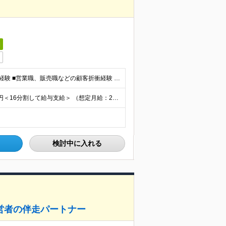
日
★業界・職種未経験OK★ ■大卒以上 ■2年程度の社会人経験 ■営業職、販売職などの顧客折衝経験 ■ビジネスレベルの英語力をお持ちの方 ■母国語レベルの日本語力
★昇給年4回、賞与年4回あり ・年棒制：336～1200万円＜16分割して給与支給＞ （想定月給：28～100万円） ※上記にはベース給(オファー時の年収により変動)、コミッション(賞与)、固定残
検討中に入れる
営者の伴走パートナー