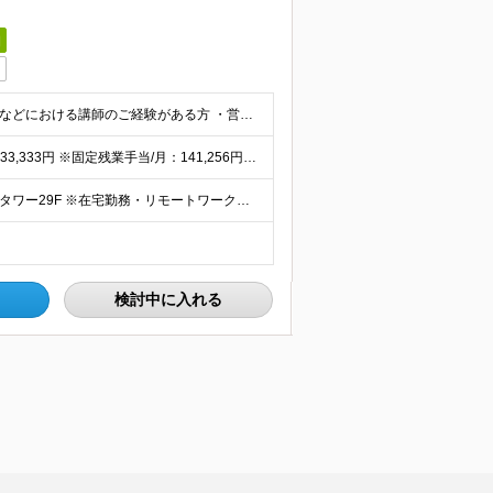
日
■下記いずれかの経験必須 ・ビジネススクールや学習塾などにおける講師のご経験がある方 ・営業職などのクライアントワークにおいて、顧客の成果にコミットした経験がある方（個人・法人不問） ・人材開発・人材
＜予定年収＞600万円～1,000万円 月給：500,000円～833,333円 ※固定残業手当/月：141,256円～187,090円（固定残業時間50時間0分/月）を含む。超過した時間外労働の残
＜本社勤務＞ 東京都中央区日本橋2丁目7−1 東京日本橋タワー29F ※在宅勤務・リモートワーク：相談可（在宅） 変更の範囲：会社の定める事業所（リモートワーク含む）
検討中に入れる