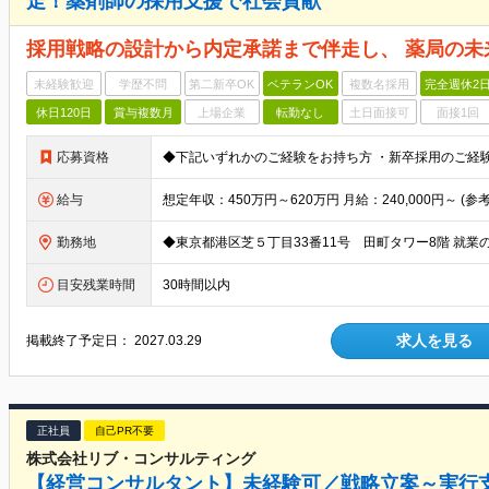
走！薬剤師の採用支援で社会貢献
採用戦略の設計から内定承諾まで伴走し、 薬局の未
未経験歓迎
学歴不問
第二新卒OK
ベテランOK
複数名採用
完全週休2
休日120日
賞与複数月
上場企業
転勤なし
土日面接可
面接1回
応募資格
給与
勤務地
目安残業時間
30時間以内
求人を見る
掲載終了予定日：
2027.03.29
正社員
自己PR不要
株式会社リブ・コンサルティング
【経営コンサルタント】未経験可／戦略立案～実行