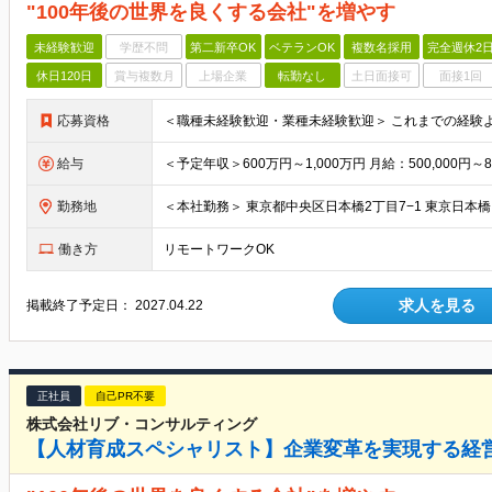
"100年後の世界を良くする会社"を増やす
未経験歓迎
学歴不問
第二新卒OK
ベテランOK
複数名採用
完全週休2
休日120日
賞与複数月
上場企業
転勤なし
土日面接可
面接1回
応募資格
給与
勤務地
働き方
リモートワークOK
求人を見る
掲載終了予定日：
2027.04.22
正社員
自己PR不要
株式会社リブ・コンサルティング
【人材育成スペシャリスト】企業変革を実現する経