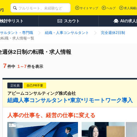
サイトマップ
ヘルプ
求人掲載
検討中リスト
スカウト
AIの求
サルタント・専門職
組織・人事コンサルタント
完全週休2日制
制の転職・求人情報一覧
完全週休2日制の転職・求人情報
7
1～7
件中
件を表示
正社員
自己PR不要
アビームコンサルティング株式会社
組織人事コンサルタント*東京*リモートワーク導入
人事の仕事を、経営の仕事に変える