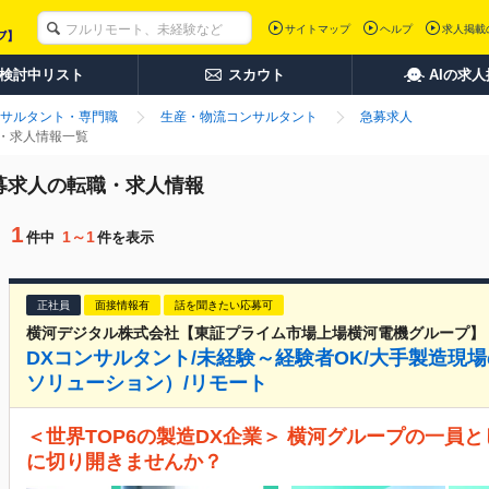
サイトマップ
ヘルプ
求人掲載
検討中リスト
スカウト
AIの求
サルタント・専門職
生産・物流コンサルタント
急募求人
職・求人情報一覧
急募求人の転職・求人情報
1
1～1
件中
件を表示
正社員
面接情報有
話を聞きたい応募可
横河デジタル株式会社【東証プライム市場上場横河電機グループ】
DXコンサルタント/未経験～経験者OK/大手製造現場
ソリューション）/リモート
＜世界TOP6の製造DX企業＞ 横河グループの一員
に切り開きませんか？