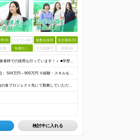
卒OK
ベテランOK
複数名採用
完全週休2日
企業
転勤なし
土日面接可
面接1回
＜業界・業種経験不問/未経験OK＞ ■大学卒業以上 ＜経験者枠での採用も行っています！＞ ■学歴不問 ■コンサルタントとしての経験をお持ちの方 →IT業界や製造業での経験があれば歓迎します ＜求め
＜月収想定42万円～+残業代全額支給＞ ■年俸制(12分割)： 504万円～900万円 ※経験・スキルを考慮し決定します ※残業代は別途支給します ※試用期間6カ月あり（給与・待遇・雇用形態に差異はあ
★リモートワークあり！ ★赤坂オフィス及び、東京都内の各プロジェクト先にて勤務していただきます ■赤坂オフィス 東京都港区元赤坂1丁目3-13 赤坂センタービルディング15階 ※転居を伴う転勤なし
検討中に入れる