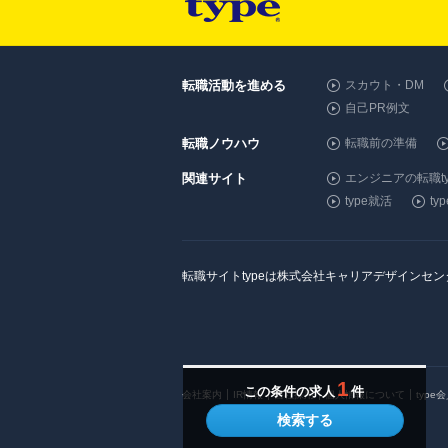
転職活動を進める
スカウト・DM
自己PR例文
転職ノウハウ
転職前の準備
関連サイト
エンジニアの転職ty
type就活
t
転職サイトtypeは株式会社キャリアデザインセ
1
この条件の求人
件
会社案内
IR情報
自社採用
個人情報について
type
検索する