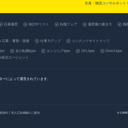
生産・物流コンサルタント 
応募履歴
検討中リスト
転職フェア
履歴書の書き方
職
応募・書類・面接
仕事力アップ
コンテンツサイトマップ
pe
女の転職type
エンジニアtype
20's type
Direct type
ype就活エージェント
ンターによって運営されています。
会員規約
求人広告掲載のご案内
© CARE