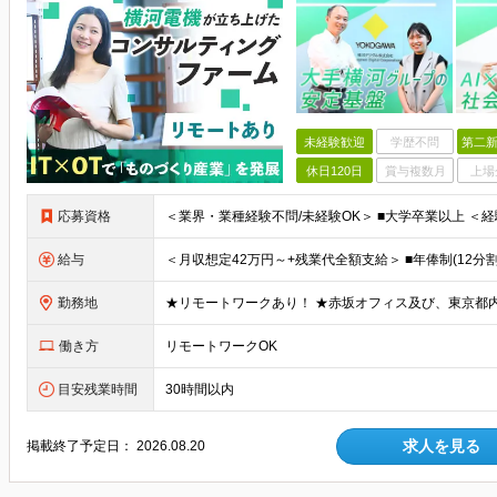
未経験歓迎
学歴不問
第二新
休日120日
賞与複数月
上場
応募資格
給与
勤務地
働き方
リモートワークOK
目安残業時間
30時間以内
求人を見る
掲載終了予定日：
2026.08.20