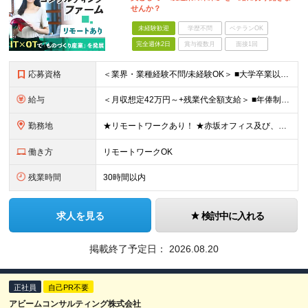
せんか？
未経験歓迎
学歴不問
ベテランOK
完全週休2日
賞与複数月
面接1回
応募資格
＜業界・業種経験不問/未経験OK＞ ■大学卒業以上 ＜経験者枠での採用も行っています！＞ ■学歴不問 ■コンサルタントとしての経験をお持ちの方 →IT業界や製造業での経験があれば歓迎します ＜求め
給与
＜月収想定42万円～+残業代全額支給＞ ■年俸制(12分割)： 504万円～900万円 ※経験・スキルを考慮し決定します ※残業代は別途支給します ※試用期間6カ月あり（給与・待遇・雇用形態に差異はあ
勤務地
★リモートワークあり！ ★赤坂オフィス及び、東京都内の各プロジェクト先にて勤務していただきます ■赤坂オフィス 東京都港区元赤坂1丁目3-13 赤坂センタービルディング15階 ※転居を伴う転勤なし
働き方
リモートワークOK
残業時間
30時間以内
求人を見る
検討中に入れる
掲載終了予定日：
2026.08.20
正社員
自己PR不要
アビームコンサルティング株式会社