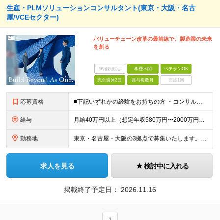
生産・PLMソリューションコンサルタント(東京・大阪・名古
屋/VCEセクター)
バリューチェーン改革の最前線で、製造業の未来
を創る
未経験歓迎
学歴不問
ベテランOK
完全週休2日
賞与複数月
面接1回
応募資格
■下記いずれかの経験をお持ちの方 ・コンサルティング業界における、生産/PLM関連の業務コンサルティングもしくはITコンサルティング経験 ・IT業界における、生産・PLM関連システムの業務要件定義、業
給与
月給40万円以上（想定年収580万円〜2000万円） ※経験・能力を考慮の上、当社規定により決定します。 ※賞与年2回支給 ※試用期間：原則6ヶ月（試用期間中の労働条件は本採用時と同様） ※残業代は全
勤務地
東京・名古屋・大阪の3拠点で募集いたします。 ‐東京：東京都中央区八重洲二丁目2番1号 東京ミッドタウン八重洲 八重洲セントラルタワー15階 ‐大阪：大阪府大阪市北区大深町4-20 グランフロント大
求人を見る
検討中に入れる
掲載終了予定日：
2026.11.16