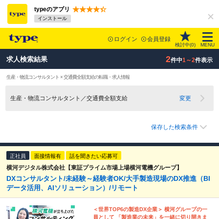
typeのアプリ
インストール
ログイン
会員登録
検討中(
0
)
MENU
2
求人検索結果
件中
1～2
件表示
生産・物流コンサルタント × 交通費全額支給の転職・求人情報
生産・物流コンサルタント／交通費全額支給
変更
保存した検索条件
正社員
面接情報有
話を聞きたい応募可
横河デジタル株式会社【東証プライム市場上場横河電機グループ】
DXコンサルタント/未経験～経験者OK/大手製造現場のDX推進（BI
データ活用、AIソリューション）/リモート
＜世界TOP6の製造DX企業＞ 横河グループの一
員として 「製造業の未来」を一緒に切り開きま