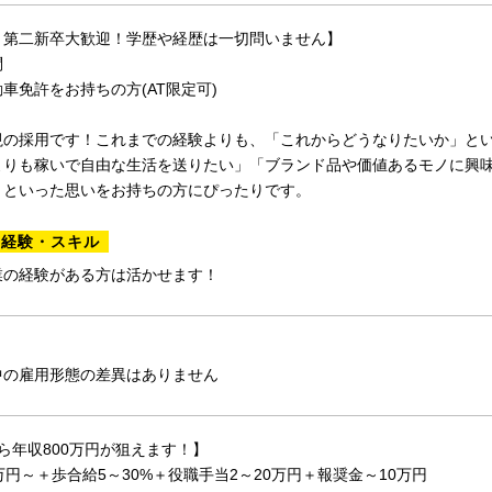
・第二新卒大歓迎！学歴や経歴は一切問いません】
問
車免許をお持ちの方(AT限定可)
視の採用です！これまでの経験よりも、「これからどうなりたいか」と
よりも稼いで自由な生活を送りたい」「ブランド品や価値あるモノに興
」といった思いをお持ちの方にぴったりです。
る経験・スキル
業の経験がある方は活かせます！
中の雇用形態の差異はありません
ら年収800万円が狙えます！】
万円～＋歩合給5～30%＋役職手当2～20万円＋報奨金～10万円