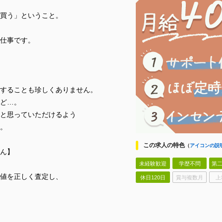
買う」ということ。
仕事です。
することも珍しくありません。
ど…。
と思っていただけるよう
。
この求人の特色
（
アイコンの説
ん】
未経験歓迎
学歴不問
第二
値を正しく査定し、
休日120日
賞与複数月
上