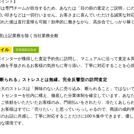
ポイント】
得は専門チームが担当するため、あなたは「目の前の査定とご説明」に
買い叩きなどは一切行いません。お客さまに喜んでいただける誠実な対
慣れた後は直行直帰も可能！効率的に働きながら、高歩合でしっかり稼
囲)上記業務を除く当社業務全般
タイル
営業職限定取材
ポインターが獲得した査定予約先に訪問し、マニュアルに沿って査定＆
品物を手放されるお客様の気持ちに寄り添い、丁寧に対応することを心
断られる」ストレスとは無縁。完全反響型の訪問査定
最大のストレスは「興味のない人に売り込み、断られること」ではない
クトセンターを社内に構え、徹底した分業体制を確立しています。あな
とご依頼をいただいたお客様のみ。門前払いをされたり、冷たくあしら
。お客様はすでに「売りたい」と思っていらっしゃるので、商談の成約
様のお話に共感し、丁寧に対応することだけに100％集中できます。優
的な環境です。