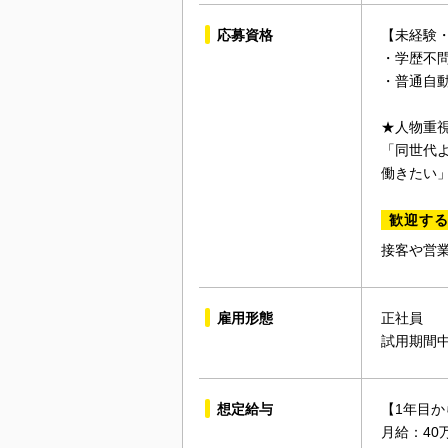
応募資格
【未経験
・学歴不
・普通自動
★人物重
「同世代
働きたい
歓迎す
接客や営
雇用形態
正社員
試用期間
想定給与
【1年目か
月給：40