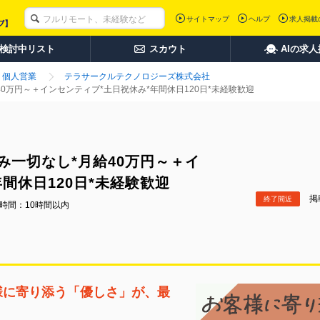
サイトマップ
ヘルプ
求人掲載
検討中リスト
スカウト
AIの求
個人営業
テラサークルテクノロジーズ株式会社
0万円～＋インセンティブ*土日祝休み*年間休日120日*未経験歓迎
み一切なし*月給40万円～＋イ
間休日120日*未経験歓迎
掲載
終了間近
時間：10時間以内
様に寄り添う「優しさ」が、最