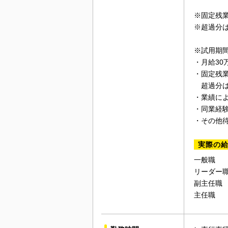
※固定残業
※超過分
※試用期間
・月給30
・固定残業
超過分は
・業績に
・同業経
・その他
実際の
一般職 ：
リーダー職
副主任職 
主任職 ：