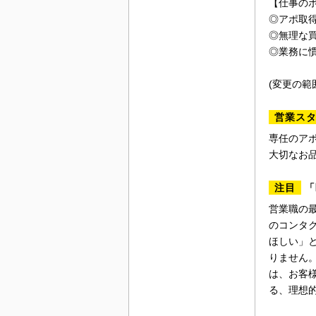
【仕事の
◎アポ取
◎無理な
◎業務に
(変更の範
営業ス
専任のア
大切なお
注目
「
営業職の
のコンタ
ほしい」
りません
は、お客
る、理想