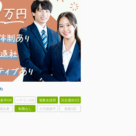
明
）
新卒OK
ベテランOK
複数名採用
完全週休2日
場企業
転勤なし
土日面接可
面接1回