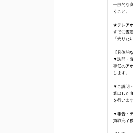
一般的な
くこと。
★テレア
すでに査
「売りた
【具体的
▼訪問・
専任のア
します。
▼ご説明
算出した
を行いま
▼報告・
買取完了