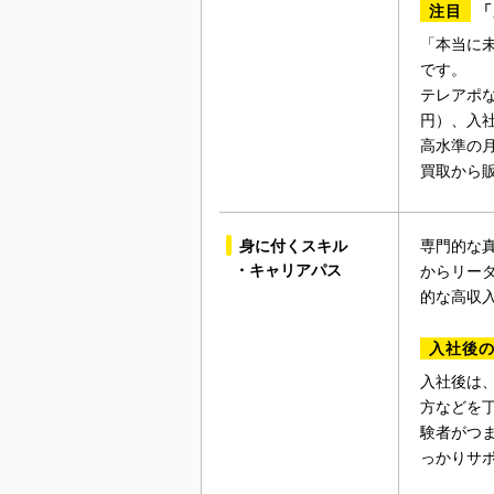
注目
「
「本当に
です。
テレアポな
円）、入社
高水準の
買取から
身に付くスキル
専門的な
・キャリアパス
からリーダ
的な高収
入社後
入社後は
方などを
験者がつ
っかりサ