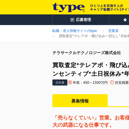
応募管理
転職・求人情報サイトのtype
営業系
買取査定*テレアポ・飛び込み一切なし*月給4
テラサークルテクノロジーズ株式会社
買取査定*テレアポ・飛び込
ンセンティブ*土日祝休み*年
年収：450～1500万円
目安残業
正社員
募集情報
「売らなくていい」営業。お客
大の武器になる仕事です。