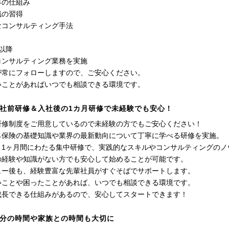
界の仕組み
識の習得
なコンサルティング手法
以降
コンサルティング業務を実施
が常にフォローしますので、ご安心ください。
いことがあればいつでも相談できる環境です。
社前研修＆入社後の1カ月研修で未経験でも安心！
研修制度をご用意しているので未経験の方でもご安心ください！
ら保険の基礎知識や業界の最新動向について丁寧に学べる研修を実施。
、1ヶ月間にわたる集中研修で、実践的なスキルやコンサルティングのノ
の経験や知識がない方でも安心して始めることが可能です。
ュー後も、経験豊富な先輩社員がすぐそばでサポートします。
いことや困ったことがあれば、いつでも相談できる環境です。
成長できる仕組みがあるので、安心してスタートできます！
分の時間や家族との時間も大切に