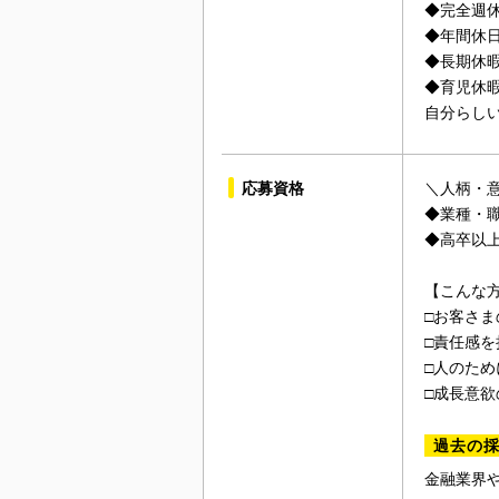
◆完全週
◆年間休日
◆長期休
◆育児休
自分らし
応募資格
＼人柄・
◆業種・
◆高卒以
【こんな
□お客さ
□責任感
□人のため
□成長意欲
過去の
金融業界