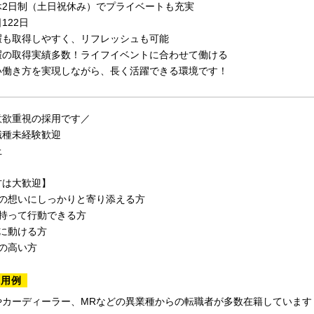
休2日制（土日祝休み）でプライベートも充実
122日
暇も取得しやすく、リフレッシュも可能
暇の取得実績多数！ライフイベントに合わせて働ける
い働き方を実現しながら、長く活躍できる環境です！
意欲重視の採用です／
職種未経験歓迎
上
方は大歓迎】
まの想いにしっかりと寄り添える方
を持って行動できる方
に動ける方
の高い方
採用例
やカーディーラー、MRなどの異業種からの転職者が多数在籍しています