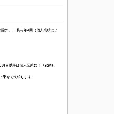
与は除外。）/賞与年4回（個人業績によ
7ヵ月目以降は個人業績により変動し
上乗せで支給します。