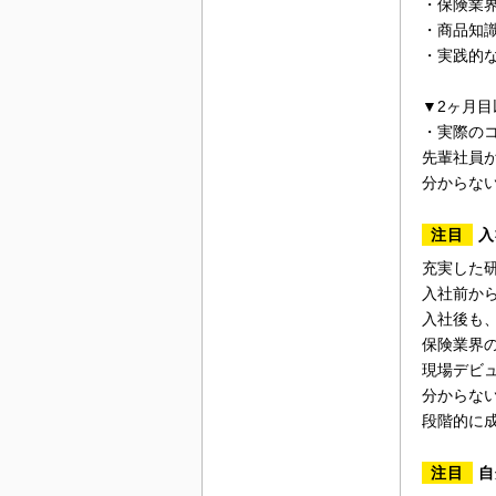
・保険業
・商品知
・実践的
▼2ヶ月目
・実際の
先輩社員
分からな
注目
入
充実した
入社前か
入社後も
保険業界
現場デビ
分からな
段階的に
注目
自