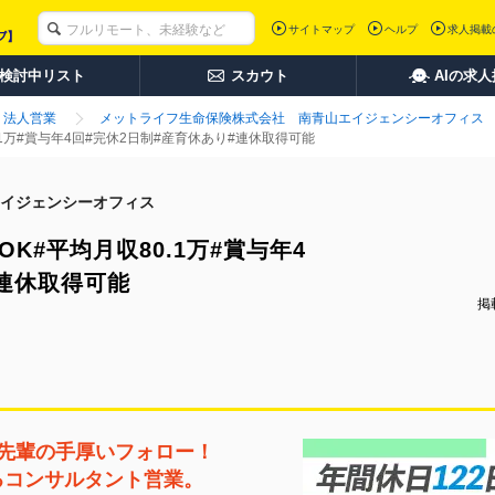
サイトマップ
ヘルプ
求人掲載
検討中リスト
スカウト
AIの求
法人営業
メットライフ生命保険株式会社 南青山エイジェンシーオフィス
1万#賞与年4回#完休2日制#産育休あり#連休取得可能
イジェンシーオフィス
K#平均月収80.1万#賞与年4
#連休取得可能
掲載
先輩の手厚いフォロー！
るコンサルタント営業。