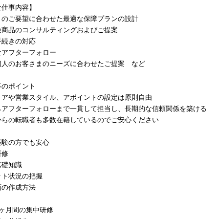
な仕事内容】
まのご要望に合わせた最適な保障プランの設計
険商品のコンサルティングおよびご提案
手続きの対応
なアフターフォロー
個人のお客さまのニーズに合わせたご提案 など
事のポイント
リアや営業スタイル、アポイントの設定は原則自由
らアフターフォローまで一貫して担当し、長期的な信頼関係を築ける
からの転職者も多数在籍しているのでご安心ください
経験の方でも安心
研修
基礎知識
ット状況の把握
画の作成方法
1ヶ月間の集中研修