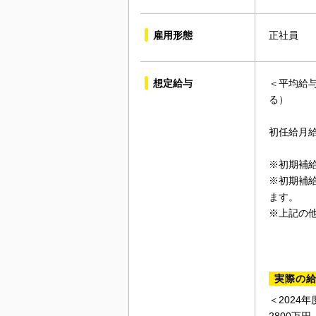
雇用形態
正社員
想定給与
＜平均給与
る）
初任給月給
※初期補
※初期補
ます。
※上記の
実際の
＜2024