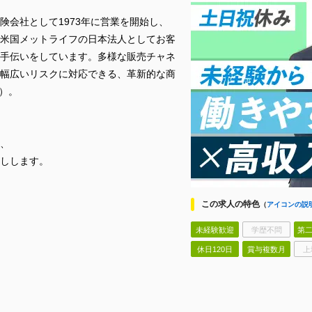
険会社として1973年に営業を開始し、
米国メットライフの日本法人としてお客
手伝いをしています。多様な販売チャネ
幅広いリスクに対応できる、革新的な商
在）。
、
しします。
この求人の特色
（
アイコンの説
未経験歓迎
学歴不問
第二
休日120日
賞与複数月
上