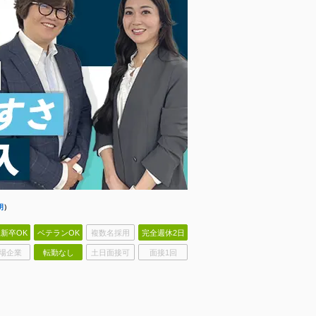
明
）
新卒OK
ベテランOK
複数名採用
完全週休2日
場企業
転勤なし
土日面接可
面接1回