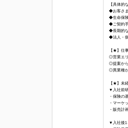
【具体的
◆お客さ
◆生命保
◆ご契約
◆長期的
◆法人・
【★】仕
◎営業エ
◎提案か
◎異業種
【★】未
▼入社前
・保険の
・マーケ
・販売計
▼入社後