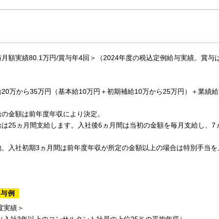
月額実績80.1万円/賞与年4回＞（2024年度の税込定例給与実績。賞
20万から35万円（基本給10万円＋初期補給10万から25万円）＋業績給
給の金額は前年度年収により決定。
給は25ヵ月間支給します。入社後6ヵ月間は当初の金額を毎月支給し、
他、入社初期3ヵ月間は前年度年収が所定の金額以上の場合は特別手当を
給与例
年度実績＞