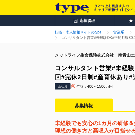
応募管理
転職・求人情報サイトのtype
営業系
コンサルタント営業#未経験OK#平均月収80.
メットライフ生命保険株式会社 南青山エ
コンサルタント営業#未経験O
回#完休2日制#産育休あり
年収：400～1500万円
正社員
募集情報
未経験でも安心の1カ月の研修＆
理想の働き方と高収入が目指せ