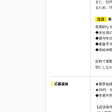
また、社
るため、
注目
長
長期的な
◆全社員の
◆賞与年2
◆家族手
◆有給休暇
定時で退
切にしな
応募資格
★業界知
★20代・
◆学歴不
【必須条