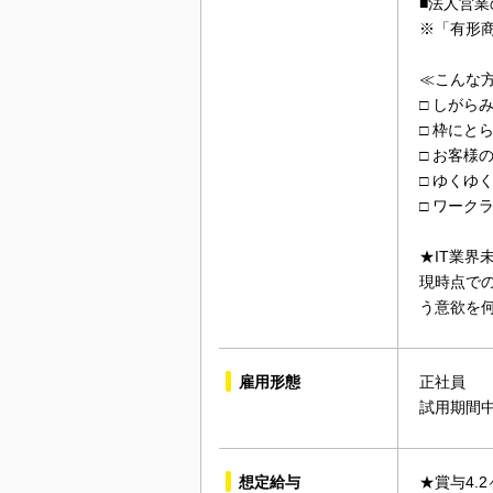
■法人営
※「有形
≪こんな
□ しが
□ 枠に
□ お客様
□ ゆくゆ
□ ワー
★IT業界
現時点で
う意欲を
雇用形態
正社員
試用期間
想定給与
★賞与4.