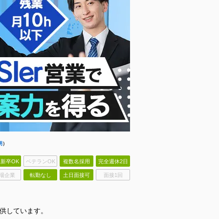
明
）
新卒OK
ベテランOK
複数名採用
完全週休2日
場企業
転勤なし
土日面接可
面接1回
提供しています。