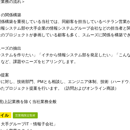
な業務の流れ＞
との関係構築
関係構築を重視している当社では、同顧客を担当しているベテラン営業
情報システム部や大手企業の情報システムグループ会社などの担当者と
社のプロジェクトが参画している顧客も多く、スムーズに関係を構築で
ニーズの抽出
システムを作りたい」「イチから情報システム部を発足したい」「こん
」など、課題やニーズをヒアリングします。
の提案
件に対し、技術部門、PMとも相談し、エンジニア体制、技術（ハードウ
めたプロジェクト提案を行います。（訪問およびオンライン商談）
囲)上記業務を除く当社業務全般
タイル
営業職限定取材
大手グループIT・情報子会社」