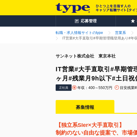
応募管理
転職・求人情報サイトのtype
営業系
IT営業#大手直取引#早期管理職登用あり#年収
サンネット株式会社 東京本社
IT営業#大手直取引#早期管理
ヶ月#残業月9h以下#土日祝
年収：400～550万円
目安残業
正社員
募集情報
【独立系SIer×大手直取引】
制約のない自由な提案で、市場