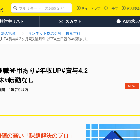
サイトマップ
ヘルプ
求人掲載
検討中リスト
スカウト
AIの求
法人営業
サンネット株式会社 東京本社
UP#賞与4.2ヶ月#残業月9h以下#土日祝休#転勤なし
職登用あり#年収UP#賞与4.2
休#転勤なし
NEW
時間：10時間以内
価値の高い「課題解決のプロ」