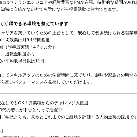
内にはベテランエンジニアや経験豊富なPMが在籍。技術的な疑問があれ
IT知識に自信がない方でも学びながら提案活動に注力できます。
く活躍できる環境を整えています
キャリアを築いていくための土台として、安心して働き続けられる就業
平均残業は月9.1時間程度
回（昨年度実績：4.2ヶ月分）
当、退職金制度あり
の平均取得日数は11日
勤してスキルアップのための学習時間に充てたり、趣味や家族との時間
がら高いパフォーマンスを発揮していただけます。
識なしでもOK！異業種からのチャレンジ大歓迎
30代の若手が中心となって活躍中
問（学歴よりも、意欲とこれまでのご経験を評価する人物重視の採用で
件】