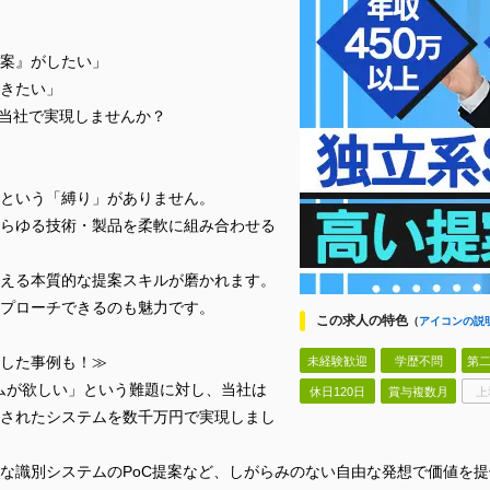
案』がしたい」
きたい」
の当社で実現しませんか？
という「縛り」がありません。
らゆる技術・製品を柔軟に組み合わせる
える本質的な提案スキルが磨かれます。
プローチできるのも魅力です。
この求人の特色
（
アイコンの説
した事例も！≫
未経験歓迎
学歴不問
第二
テムが欲しい」という難題に対し、当社は
休日120日
賞与複数月
上
されたシステムを数千万円で実現しまし
トな識別システムのPoC提案など、しがらみのない自由な発想で価値を