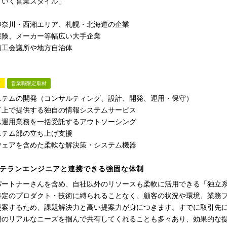
ていく営業スタイル」
神奈川・西湘エリア、札幌・北海道の企業
保険、メーカー等幅広い大手企業
商工会議所や地方自治体
材
営業職限定取材
ステムの開発（コンサルティング、設計、開発、運用・保守）
ド上で提供する独自の情報システムサービス
ム運用業務を一括受託するアウトソーシング
ステム部の立ち上げ支援
ウェアを含めた柔軟な解決策・システム機器
テランエンジニアと連携できる強固な体制
パートナーさんを含め、自社以外のリソースも柔軟に活用できる「独立系S
特定のプロダクト・技術に縛られることなく、顧客の状況や環境、業務
提案するため、課題解決力と高い提案力が身につきます。すでに取引先
場のリアルなニーズを掴んで共有してくれることも多々あり、効果的な