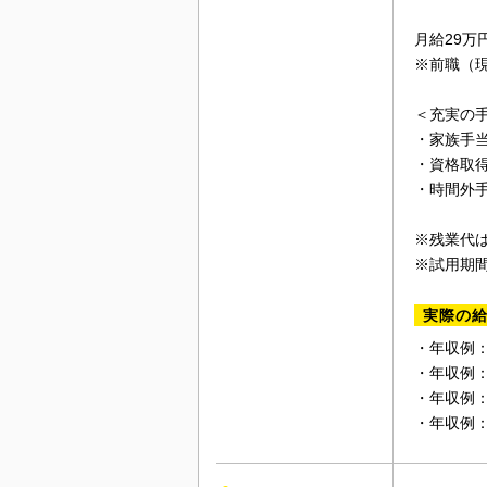
月給29万
※前職（
＜充実の
・家族手
・資格取
・時間外
※残業代
※試用期
実際の
・年収例：3
・年収例：3
・年収例：2
・年収例：2