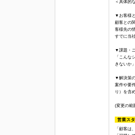
＜具体的
▼お客様
顧客との
客様先の
すでに当
▼課題・
「こんな
きないか
▼解決策
案件や要
り）を含
(変更の範
営業ス
「顧客は、