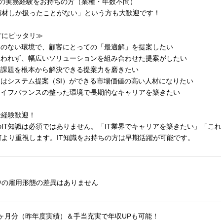
業の実務経験をお持ちの方（業種・年数不問）
商材しか扱ったことがない」という方も大歓迎です！
方にピッタリ≫
らみのない環境で、顧客にとっての「最適解」を提案したい
とらわれず、幅広いソリューションを組み合わせた提案がしたい
の課題を根本から解決できる提案力を磨きたい
くはシステム提案（SI）ができる市場価値の高い人材になりたい
クライフバランスの整った環境で長期的なキャリアを築きたい
未経験歓迎！
のIT知識は必須ではありません。「IT業界でキャリアを築きたい」「こ
何より重視します。IT知識をお持ちの方は早期活躍が可能です。
中の雇用形態の差異はありません
2ヶ月分（昨年度実績）＆手当充実で年収UPも可能！