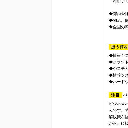
「深耕し
◆都内や
◆物流、
◆全国の
扱う商
◆情報シ
◆クラウ
◆システ
◆情報シ
◆ハード
注目
ベ
ビジネス
みです。
解決策を
から、現