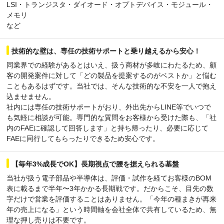
LSI・トランジスタ・ダイオード・オプトデバイス・モジュール・
メモリ
など
技術的な壁は、専任の技術サポートと乗り越えるから安心！
同業界での経験があるとはいえ、扱う商材が多岐にわたるため、顧
客の開発案件に対して「どの製品を提案するのがベストか」と悩む
こともあるはずです。当社では、そんな技術的な不安を一人で抱え
込ませません。
社内には専任の技術サポートがおり、外出先からLINE等でいつで
も気軽に相談が可能。専門的な質問をお客様から受けた際も、「社
内のFAEに確認して回答します」と持ち帰ったり、必要に応じて
FAEに同行してもらったりできるため安心です。
【毎年3%成長でOK】長期視点で腰を据えられる基盤
当社が扱う電子部品や半導体は、評価・試作を経てお客様のBOM
表に載るまで半年〜3年かかる長期戦です。だからこそ、目先の数
字だけで営業を評価することはありません。「今年の種まきが再来
年の売上になる」という時間軸を会社全体で共有しているため、無
理な押し売りは不要です。