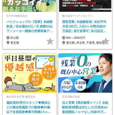
B.F.ViVid株式会社
株式会社マンクンカンクン
バイクショップの【営業】未経験
買取営業│未経験歓迎│全社平均
歓迎／完全週休2日／月 残業5h以
月収180万│入社3ヶ月間月給55
下／メーカー開催の営業研修アリ
万保証│直行直帰可│休日設定自
◎
由│100％反響
非公開
900～1500万円
東京都
東京都_埼玉県_千葉県_愛知県_北海道_…
株式会社全日警 横浜支社
Ｅ共済株式会社
施設巡回/受付スタッフ◆横浜な
法人営業【既存顧客メイン】未経
どの複合型施設での勤務◆65歳
験歓迎/残業ほぼなし/土日祝休み/
以下全員面接◆賞与実績2.6ヵ月
新規開拓ノルマなし/月給40万円