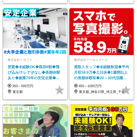
株式会社トヨフク
株式会社アールイコール
営業◆未経験OK◆既存8割◆飛
買取スタッフ◆未経験歓迎◆平均
び込み/テレアポなし◆長期休暇
月収58.9万◆土日休◆1週間以上
あり◆創業70年の安定企業◆人
の長期休暇有◆20～30代活躍◆
柄採用
面接1回
350～500万円
450～1000万円
東京都
東京都_神奈川県_埼玉県_千葉県_大阪府…