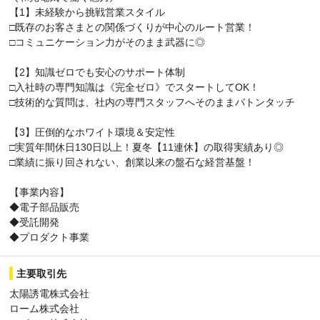
【1】未経験から挑戦営業スタイル
□既存のお客さまとの関係づくりが中心のルート営業！
□コミュニケーション力がそのまま武器に◎
【2】知識ゼロでも安心のサポート体制
□入社時の専門知識は《完全ゼロ》でスタートしてOK！
□技術的な質問は、社内の専門スタッフへそのままバトンタッチ
【3】圧倒的なホワイト環境＆安定性
□実質年間休日130日以上！夏冬【11連休】の取得実績あり◎
□業績に振り回されない、創業以来の盤石な経営基盤！
【事業内容】
◆電子部品販売
◆受託開発
◆プロダクト事業
主要取引先
太陽誘電株式会社
ローム株式会社