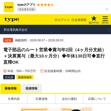
typeのアプリ
インストール
ログイン
会員登録
検討中(
0
)
MENU
和光電気株式会社
掲載期間：2026.08.07～2026.09.03
NEW
電子部品のルート営業◆賞与年2回（4ヶ月分支給）
＋決算賞与（最大10ヶ月分）◆年休130日可◆直行
直帰OK
年収：500～750万円
目安残業時間：20時間以内
正社員
面接情報有
募集情報
面接情報
仕事内容
応募資格
会社の素顔
応募について