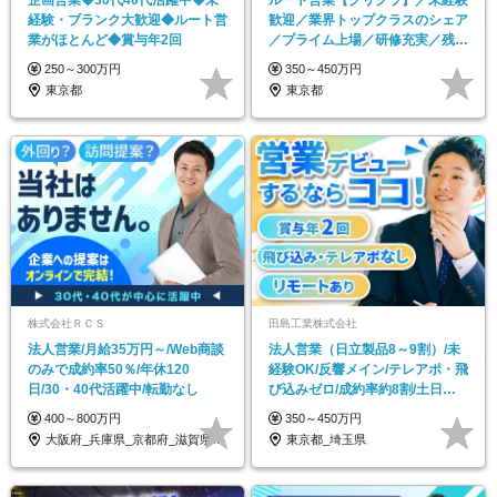
企画営業◆30代40代活躍中◆未
ルート営業【クリクラ】／未経験
経験・ブランク大歓迎◆ルート営
歓迎／業界トップクラスのシェア
業がほとんど◆賞与年2回
／プライム上場／研修充実／残業
20H
250～300万円
350～450万円
東京都
東京都
株式会社ＲＣＳ
田島工業株式会社
法人営業/月給35万円～/Web商談
法人営業（日立製品8～9割）/未
のみで成約率50％/年休120
経験OK/反響メイン/テレアポ・飛
日/30・40代活躍中/転勤なし
び込みゼロ/成約率約8割/土日祝
休み
400～800万円
350～450万円
大阪府_兵庫県_京都府_滋賀県_奈良県_…
東京都_埼玉県