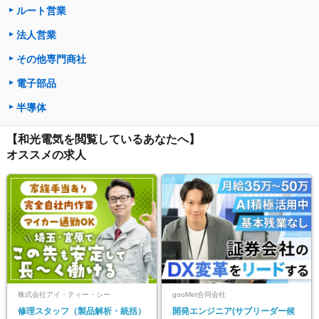
ルート営業
法人営業
その他専門商社
電子部品
半導体
【和光電気を閲覧しているあなたへ】
オススメの求人
株式会社アイ・ティー・シー
gooMet合同会社
修理スタッフ（製品解析・統括）
開発エンジニア(サブリーダー候