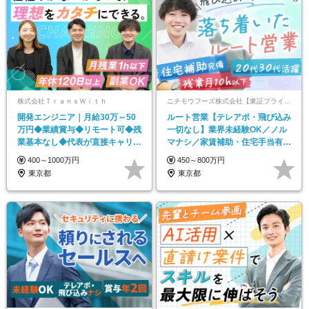
株式会社ＴｒａｎｓＷｉｔｈ
ニチモウフーズ株式会社【東証プライム上場グループ】
開発エンジニア｜月給30万～50
ルート営業【テレアポ・飛び込み
万円◆業績賞与◆リモート可◆残
一切なし】業界未経験OK／ノル
業基本なし◆代表が直接キャリア
マナシ／家賃補助・住宅手当有／
設計◆年休120日
残業月10h以下
400～1000万円
450～800万円
東京都
東京都