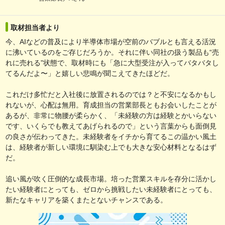
取材担当者より
今、AIなどの普及により半導体市場が空前のバブルとも言える活況
に沸いているのをご存じだろうか。それに伴い同社の扱う製品も“売
れに売れる”状態で、取材時にも「急に大型受注が入ってバタバタし
てるんだよ〜」と嬉しい悲鳴が聞こえてきたほどだ。
これだけ多忙だと入社後に放置されるのでは？と不安になるかもし
れないが、心配は無用。育成担当の営業部長ともお会いしたことが
あるが、非常に物腰が柔らかく、「未経験の方は経験とかいらない
です、いくらでも教えてあげられるので」という言葉からも面倒見
の良さが伝わってきた。未経験者をイチから育てるこの温かい風土
は、経験者が新しい環境に馴染む上でも大きな安心材料となるはず
だ。
追い風が吹く圧倒的な成長市場。培った営業スキルを存分に活かし
たい経験者にとっても、ゼロから挑戦したい未経験者にとっても、
新たなキャリアを築くまたとないチャンスである。