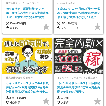
株式会社スパックエキスプレス
gooMet合同会社
セキュリティ反響営業*テレア
初級エンジニア*月給27万〜*年収
ポ・飛び込み完全ゼロ*5期連続売
200万UP実績有*AI積極活用*エン
上増・創業30年安定企業*賞与年
ド直請け*残業ほぼなし*上流に挑
2回*住宅手当有
戦OK
350～450万円
450～700万円
東京都
フルリモートあり
株式会社全日警 横浜支社
インターギアソリューション株式会社
セキュリティースタッフ◆正社員
【インサイドセールス】大阪限定
デビューOK◆賞与実績2.6ヵ月◆
募集★平均月収89.3万円★完全内
社員寮月額2万◆設立60年超◆希
勤で年収1000万円へ
望休/連休OK
350～450万円
非公開
神奈川県
大阪府