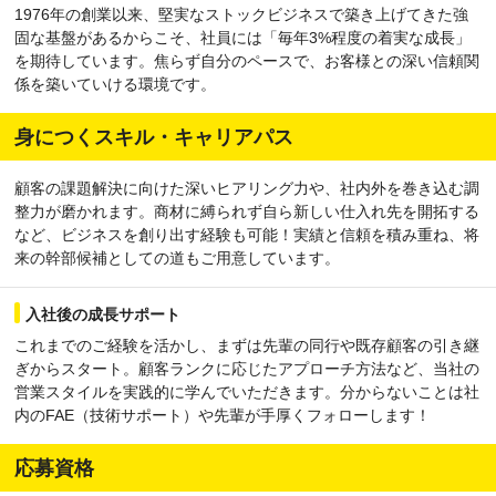
1976年の創業以来、堅実なストックビジネスで築き上げてきた強
固な基盤があるからこそ、社員には「毎年3%程度の着実な成長」
を期待しています。焦らず自分のペースで、お客様との深い信頼関
係を築いていける環境です。
身につくスキル・キャリアパス
顧客の課題解決に向けた深いヒアリング力や、社内外を巻き込む調
整力が磨かれます。商材に縛られず自ら新しい仕入れ先を開拓する
など、ビジネスを創り出す経験も可能！実績と信頼を積み重ね、将
来の幹部候補としての道もご用意しています。
入社後の成長サポート
これまでのご経験を活かし、まずは先輩の同行や既存顧客の引き継
ぎからスタート。顧客ランクに応じたアプローチ方法など、当社の
営業スタイルを実践的に学んでいただきます。分からないことは社
内のFAE（技術サポート）や先輩が手厚くフォローします！
応募資格