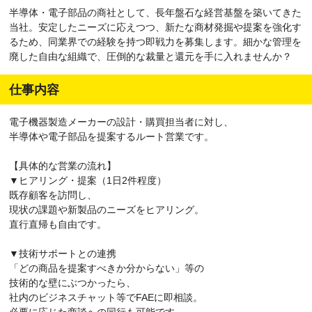
半導体・電子部品の商社として、長年盤石な経営基盤を築いてきた
当社。安定したニーズに応えつつ、新たな商材発掘や提案を強化す
るため、同業界での経験を持つ即戦力を募集します。細かな管理を
廃した自由な組織で、圧倒的な裁量と還元を手に入れませんか？
仕事内容
電子機器製造メーカーの設計・購買担当者に対し、
半導体や電子部品を提案するルート営業です。
【具体的な営業の流れ】
▼ヒアリング・提案（1日2件程度）
既存顧客を訪問し、
現状の課題や新製品のニーズをヒアリング。
直行直帰も自由です。
▼技術サポートとの連携
「どの商品を提案すべきか分からない」等の
技術的な壁にぶつかったら、
社内のビジネスチャット等でFAEに即相談。
必要に応じた商談への同行も可能です。