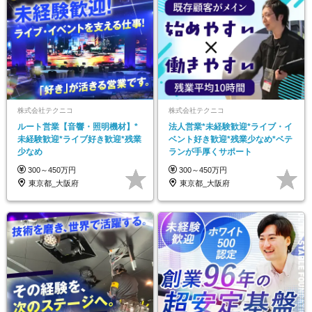
株式会社テクニコ
株式会社テクニコ
ルート営業【音響・照明機材】*
法人営業*未経験歓迎*ライブ・イ
未経験歓迎*ライブ好き歓迎*残業
ベント好き歓迎*残業少なめ*ベテ
少なめ
ランが手厚くサポート
300～450万円
300～450万円
東京都_大阪府
東京都_大阪府