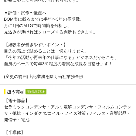
▼評価・試作〜量産へ
BOM表に載るまでは半年〜3年の長期戦。
月に1回のMTGで時間軸を分析し、
見込みが薄ければクローズする判断もできます。
【経験者が働きやすいポイント】
目先の売上で詰めることは一切ありません。
「今年の活動が再来年の仕事になる」ビジネスだからこそ、
自身のペースで毎年3％程度の着実な成長を目指せます！
(変更の範囲)上記業務を除く当社業務全般
扱う商材
営業職限定取材
【電子部品】
セラミックコンデンサ・アルミ電解コンデンサ・フィルムコンデン
サ・抵抗・インダクタ/コイル・ノイズ対策 /フィルタ・音響部品・
発信子・電池
【半導体】