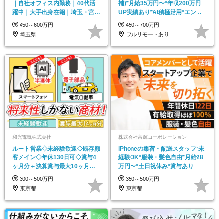
｜自社オフィス内勤務｜40代活
補)*月給35万円〜*年収200万円
躍中｜大手出身在籍｜埼玉・宮原
UP実績あり*AI積極活用*エンド
勤務
直請け
450～600万円
450～700万円
埼玉県
フルリモートあり
和光電気株式会社
株式会社富輝コーポレーション
ルート営業◇未経験歓迎◇既存顧
iPhoneの集荷・配送スタッフ*未
客メイン◇年休130日可◇賞与4
経験OK*服装・髪色自由*月給28
ヶ月分＋決算賞与最大10ヶ月分
万円〜*土日祝休み*賞与あり
◇残業ほぼなし
300～500万円
350～500万円
東京都
東京都