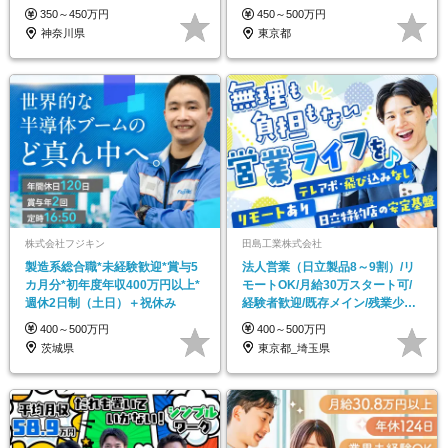
◆社員寮あり
スタート
350～450万円
450～500万円
神奈川県
東京都
株式会社フジキン
田島工業株式会社
製造系総合職*未経験歓迎*賞与5
法人営業（日立製品8～9割）/リ
カ月分*初年度年収400万円以上*
モートOK/月給30万スタート可/
週休2日制（土日）＋祝休み
経験者歓迎/既存メイン/残業少な
め
400～500万円
400～500万円
茨城県
東京都_埼玉県