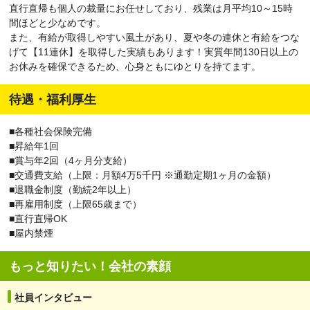
直行直帰も個人の裁量にお任せしており、残業は月平均10～15時
間ほどと少なめです。
また、有給が取得しやすい風土があり、夏や冬の連休と有給をつな
げて【11連休】を取得した実績もあります！実質年間130日以上の
お休みを確保できるため、心身ともにゆとりを持てます。
待遇・福利厚生
■各種社会保険完備
■昇給年1回
■賞与年2回（4ヶ月分支給）
■交通費支給（上限：月額4万5千円 ※通勤定期1ヶ月の金額）
■退職金制度（勤続2年以上）
■再雇用制度（上限65歳まで）
■直行直帰OK
■屋内禁煙
もっと知りたい！会社の素顔
社員インタビュー