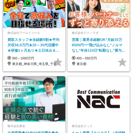
株式会社アールイコール
株式会社テクノラボ
買取スタッフ★未経験9割★平均
営業｜業界未経験OK*月給30万
月収58.9万円★20～30代活躍中
8500円〜*飛び込みなし*ノルマ
★研修1ヶ月あり★土日休み＆長
なし*年休124日*転勤なし*賞与年
期休暇あり
2回
350～1000万円
400～550万円
東京都_神奈川県_埼玉県_千葉県_大阪府…
東京都
株式会社東名
株式会社ナック