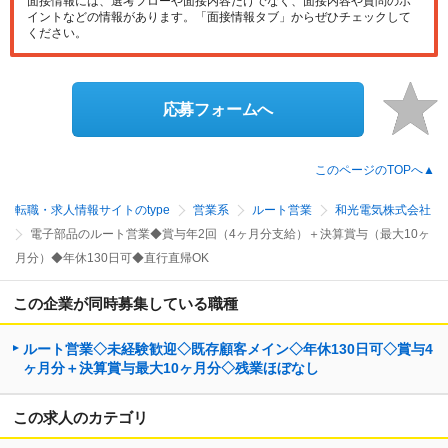
面接情報には、選考フローや面接内容だけでなく、面接内容や質問のポ
イントなどの情報があります。「面接情報タブ」からぜひチェックして
ください。
応募フォームへ
このページのTOPへ▲
転職・求人情報サイトのtype
営業系
ルート営業
和光電気株式会社
電子部品のルート営業◆賞与年2回（4ヶ月分支給）＋決算賞与（最大10ヶ
月分）◆年休130日可◆直行直帰OK
この企業が同時募集している職種
ルート営業◇未経験歓迎◇既存顧客メイン◇年休130日可◇賞与4
ヶ月分＋決算賞与最大10ヶ月分◇残業ほぼなし
この求人のカテゴリ