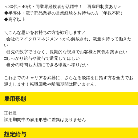
＜30代～40代・同業界経験者が活躍中！｜再雇用制度あり＞
◆半導体・電子部品業界の営業経験をお持ちの方（年数不問）
◆高卒以上
＼こんな思いをお持ちの方を歓迎します／
□会社のマイクロマネジメントから解放され、裁量を持って働きた
い
□目先の数字ではなく、長期的な視点でお客様と関係を築きたい
□しっかり給与や賞与で還元してほしい
□自分の時間も大切にできる環境へ移りたい
これまでのキャリアを武器に、さらなる飛躍を目指す方を全力でお
迎えします！転職回数や離職期間は問いません。
雇用形態
正社員
試用期間中の雇用形態に差異はありません
想定給与