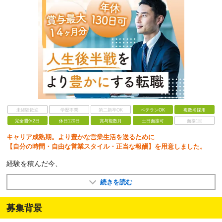
未経験歓迎
学歴不問
第二新卒OK
ベテランOK
複数名採用
完全週休2日
休日120日
賞与複数月
土日面接可
面接1回
キャリア成熟期。より豊かな営業生活を送るために
【自分の時間・自由な営業スタイル・正当な報酬】を用意しました。
経験を積んだ今、
続きを読む
募集背景