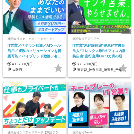
株式会社ａｐｉｃａｌ－ｐｏｉｎｔ
株式会社サブスリー
IT営業／ベテラン歓迎／AIツール
IT営業*未経験歓迎*健康経営優良
活用／複数のソリューションを提
法⼈*フレックス制*オフィス内服
案可能／ハイブリッド勤務／有給
装自由*直行直帰OK*3カ月の研修
100%消化も可
あり
400～600万円
350～800万円
大阪府
東京都_神奈川県_埼玉県_千葉県
株式会社システムリサーチ【東証プライム・名証プレミア市場上場】
株式会社Funkit