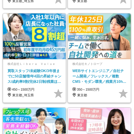
東京都_埼玉県
東京都
株式会社Ｌｉｂｅｒａ Ｖａｌｕｅ
株式会社キノトロープ
買取スタッフ/未経験OK/3年後ま
WEBサイトエンジニア／自社チ
でに50店舗増/年4回の昇給チャン
ーム開発／フレックス／複数
ス/成約率9割/完休2日制/残業ほぼ
CMS・モダン環境／残業月10h以
なし
内
450～1500万円
350～1500万円
東京都_埼玉県
東京都