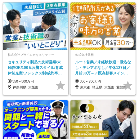
株式会社プライムセキュリティー
株式会社敬相
セキュリティ製品の技術営業/未
ルート営業／未経験歓迎・飛込な
経験OK/100％反響スタイル/育成
し・テレアポなし／年休127日／
体制充実/フレックス制/成約率70
月給30万～／既存顧客メイン／
～80％
20～30代活躍中
350～500万円
350～700万円
神奈川県_大阪府
東京都_埼玉県_大阪府_愛知県_北海道_…