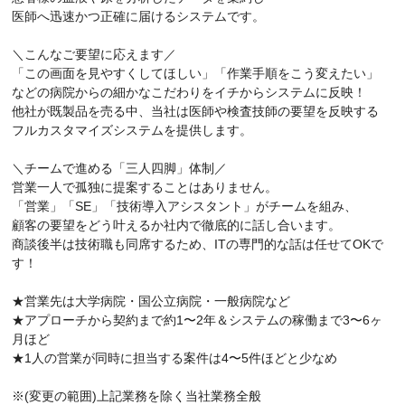
医師へ迅速かつ正確に届けるシステムです。
＼こんなご要望に応えます／
「この画面を見やすくしてほしい」「作業手順をこう変えたい」
などの病院からの細かなこだわりをイチからシステムに反映！
他社が既製品を売る中、当社は医師や検査技師の要望を反映する
フルカスタマイズシステムを提供します。
＼チームで進める「三人四脚」体制／
営業一人で孤独に提案することはありません。
「営業」「SE」「技術導入アシスタント」がチームを組み、
顧客の要望をどう叶えるか社内で徹底的に話し合います。
商談後半は技術職も同席するため、ITの専門的な話は任せてOKで
す！
★営業先は大学病院・国公立病院・一般病院など
★アプローチから契約まで約1〜2年＆システムの稼働まで3〜6ヶ
月ほど
★1人の営業が同時に担当する案件は4〜5件ほどと少なめ
※(変更の範囲)上記業務を除く当社業務全般