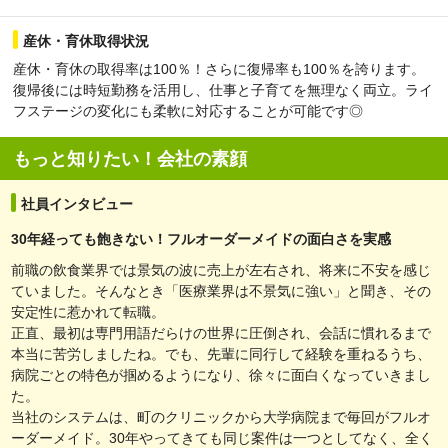
産休・育休取得状況
産休・育休の取得率は100％！さらに復帰率も100％を誇ります。
復帰後には時短勤務を活用し、仕事と子育てを無理なく両立。ライ
フステージの変化にも柔軟に対応することが可能です◎
もっと知りたい！会社の素顔
社員インタビュー
30年経っても飽きない！フルオーダーメイドの面白さを実感
前職の飲食業界では景気の波に売上が左右され、将来に不安を感じ
ていました。そんなとき「医療業界は不景気に強い」と聞き、その
安定性に惹かれて転職。
正直、最初は専門用語だらけの世界に圧倒され、会話に慣れるまで
本当に苦労しましたね。でも、先輩に同行して経験を重ねるうち、
病院ごとの特色が掴めるようになり、徐々に面白くなっていきまし
た。
当社のシステムは、町のクリニックから大学病院まで毎回がフルオ
ーダーメイド。30年やってきても同じ案件は一つとしてなく、全く