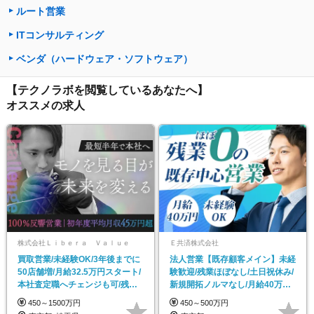
ルート営業
ITコンサルティング
ベンダ（ハードウェア・ソフトウェア）
【テクノラボを閲覧しているあなたへ】
オススメの求人
株式会社Ｌｉｂｅｒａ Ｖａｌｕｅ
Ｅ共済株式会社
買取営業/未経験OK/3年後までに
法人営業【既存顧客メイン】未経
50店舗増/月給32.5万円スタート/
験歓迎/残業ほぼなし/土日祝休み/
本社査定職へチェンジも可/残業
新規開拓ノルマなし/月給40万円
ほぼなし
スタート
450～1500万円
450～500万円