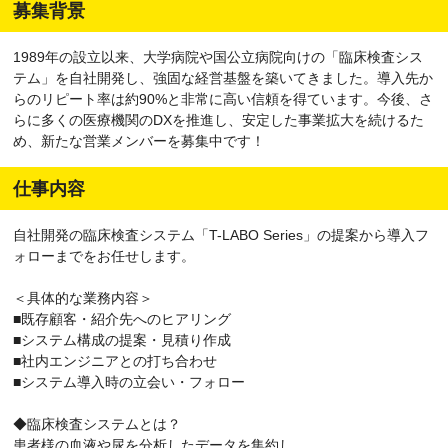
募集背景
1989年の設立以来、大学病院や国公立病院向けの「臨床検査シス
テム」を自社開発し、強固な経営基盤を築いてきました。導入先か
らのリピート率は約90%と非常に高い信頼を得ています。今後、さ
らに多くの医療機関のDXを推進し、安定した事業拡大を続けるた
め、新たな営業メンバーを募集中です！
仕事内容
自社開発の臨床検査システム「T-LABO Series」の提案から導入フ
ォローまでをお任せします。
＜具体的な業務内容＞
■既存顧客・紹介先へのヒアリング
■システム構成の提案・見積り作成
■社内エンジニアとの打ち合わせ
■システム導入時の立会い・フォロー
◆臨床検査システムとは？
患者様の血液や尿を分析したデータを集約し