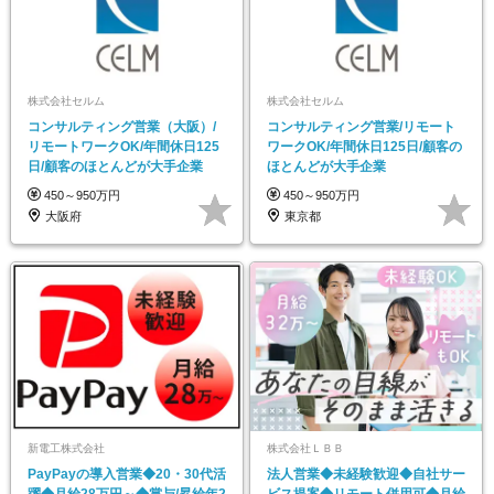
株式会社セルム
株式会社セルム
コンサルティング営業（大阪）/
コンサルティング営業/リモート
リモートワークOK/年間休日125
ワークOK/年間休日125日/顧客の
日/顧客のほとんどが大手企業
ほとんどが大手企業
450～950万円
450～950万円
大阪府
東京都
新電工株式会社
株式会社ＬＢＢ
PayPayの導入営業◆20・30代活
法人営業◆未経験歓迎◆自社サー
躍◆月給28万円～◆賞与/昇給年2
ビス提案◆リモート併用可◆月給