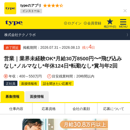
typeのアプリ
インストール
ログイン
会員登録
検討中(
0
)
MENU
株式会社テクノラボ
4
掲載期間：2026.07.31～2026.08.13
残り
日
終了間近
営業｜業界未経験OK*月給30万8500円〜*飛び込み
なし*ノルマなし*年休124日*転勤なし*賞与年2回
年収：400～550万円
目安残業時間：20時間以内
正社員
面接情報有
話を聞きたい応募可
募集情報
面接情報
仕事内容
応募資格
会社の素顔
応募について