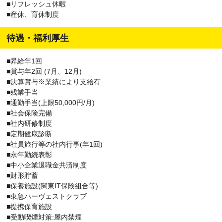
■リフレッシュ休暇
■産休、育休制度
待遇・福利厚生
■昇給年1回
■賞与年2回 (7月、12月)
■決算賞与※業績により支給有
■残業手当
■通勤手当(上限50,000円/月)
■社会保険完備
■社内研修制度
■定期健康診断
■社員旅行等の社内行事(年1回)
■永年勤続表彰
■中小企業退職金共済制度
■財形貯蓄
■保養施設(関東IT保険組合等)
■東急ハーヴェストクラブ
■提携保育施設
■受動喫煙対策:屋内禁煙