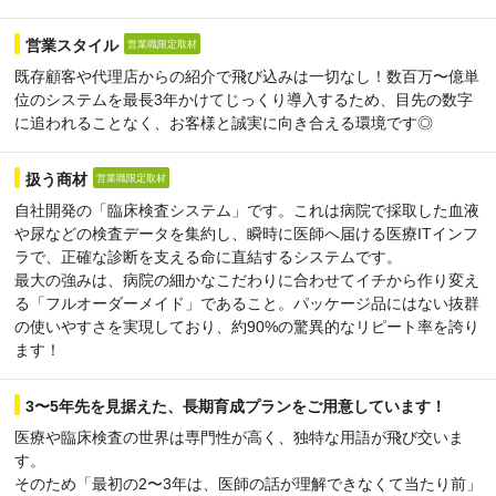
営業スタイル
営業職限定取材
既存顧客や代理店からの紹介で飛び込みは一切なし！数百万〜億単
位のシステムを最長3年かけてじっくり導入するため、目先の数字
に追われることなく、お客様と誠実に向き合える環境です◎
扱う商材
営業職限定取材
自社開発の「臨床検査システム」です。これは病院で採取した血液
や尿などの検査データを集約し、瞬時に医師へ届ける医療ITインフ
ラで、正確な診断を支える命に直結するシステムです。
最大の強みは、病院の細かなこだわりに合わせてイチから作り変え
る「フルオーダーメイド」であること。パッケージ品にはない抜群
の使いやすさを実現しており、約90%の驚異的なリピート率を誇り
ます！
3〜5年先を見据えた、長期育成プランをご用意しています！
医療や臨床検査の世界は専門性が高く、独特な用語が飛び交いま
す。
そのため「最初の2〜3年は、医師の話が理解できなくて当たり前」