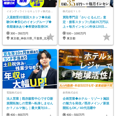
イオンディライトセキュリティ株式会社（イオングループ）
株式会社ＹＬＤ
入退館受付/巡回スタッフ◆未経
買取専⾨店「かいとるんだ」査
験OK◆安心のイオングループ◆
定・接客スタッフ□⽉給35万円以
長期連休あり◆希望休取得OK
上＋毎⽉インセン□年休120日以
上□土日休み
300～350万円
500～1000万円
東京都_神奈川県_千葉県_北海道_福島県…
東京都
電脳株式会社
倉商株式会社
法人営業｜既存顧客中心です◎新
企画営業◆ホテル・リゾート施設
規開拓無しの営業へ転身しません
の魅力を発信／既存メイン／新規
か？ノルマ無し｜最大賞与10ヶ
開拓もOK／40代活躍中
月分の実績あり
400～800万円
400～550万円