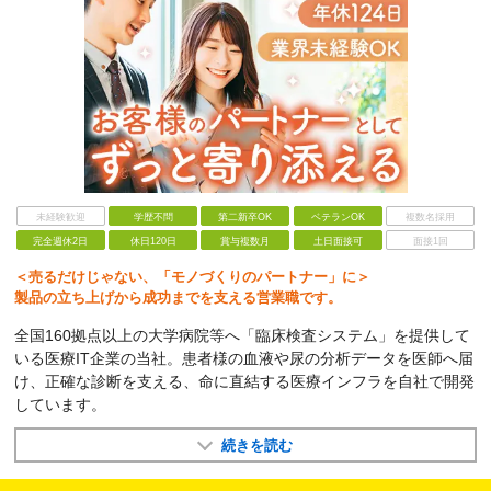
未経験歓迎
学歴不問
第二新卒OK
ベテランOK
複数名採用
完全週休2日
休日120日
賞与複数月
土日面接可
面接1回
＜売るだけじゃない、「モノづくりのパートナー」に＞
製品の立ち上げから成功までを支える営業職です。
全国160拠点以上の大学病院等へ「臨床検査システム」を提供して
いる医療IT企業の当社。患者様の血液や尿の分析データを医師へ届
け、正確な診断を支える、命に直結する医療インフラを自社で開発
しています。
続きを読む