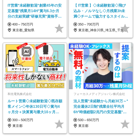
IT営業*未経験歓迎*創業45年の安
【 IT営業 】◇未経験歓迎◇飛び
定基盤*残業月14H*賞与6.3か月
込み・ノルマなし◇月残業3h未
分の支給実績*研修充実*資格手当
満◇チームで協力するスタイルの
あり
営業◇
400～750万円
350～700万円
東京都_愛知県
東京都_神奈川県_埼玉県_千葉県
和光電気株式会社
フォーカスメディアジャパン株式会社
ルート営業◇未経験歓迎◇既存顧
法人営業*未経験から月給30万～*
客メイン◇年休130日可◇賞与4
完全週休2日制*残業全社平均月
ヶ月分＋決算賞与最大10ヶ月分
6h*時価総額2兆円の安定基盤*フ
◇残業ほぼなし
レックス
300～500万円
500～650万円
東京都
東京都