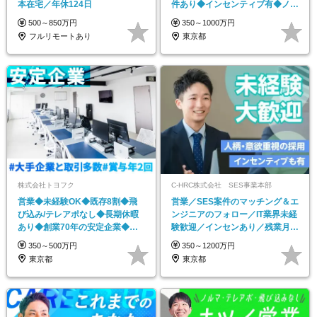
本在宅／年休124日
件あり◆インセンティブ有◆ノル
マ・飛び込みナシ
500～850万円
350～1000万円
フルリモートあり
東京都
株式会社トヨフク
C-HRC株式会社 SES事業本部
営業◆未経験OK◆既存8割◆飛
営業／SES案件のマッチング＆エ
び込み/テレアポなし◆長期休暇
ンジニアのフォロー／IT業界未経
あり◆創業70年の安定企業◆人
験歓迎／インセンあり／残業月平
柄採用
均10h未満
350～500万円
350～1200万円
東京都
東京都