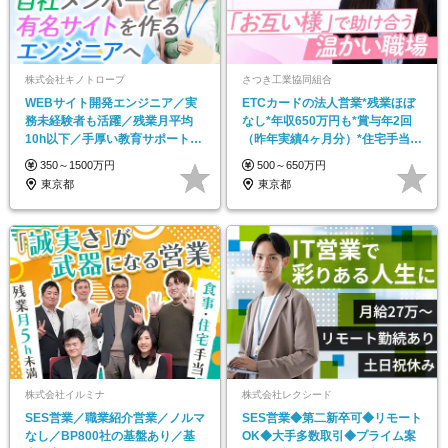
株式会社キノトロープ
さつき工業協同組合
WEBサイト開発エンジニア／実
ETCカードの法人営業*残業ほぼ
務未経験者も活躍／残業月平均
なし*年収650万円も*賞与年2回
10h以下／手厚い教育サポートあ
（昨年実績4ヶ月分）*住宅手当*
り／服装自由
皆勤手当
350～1500万円
500～650万円
東京都
東京都
株式会社イルミナ
株式会社レクシード
SES営業／職業紹介営業／ノルマ
SES営業◆第二新卒可◆リモート
なし／BP800社の基盤あり／基
OK◆大手多数取引◆プライム案