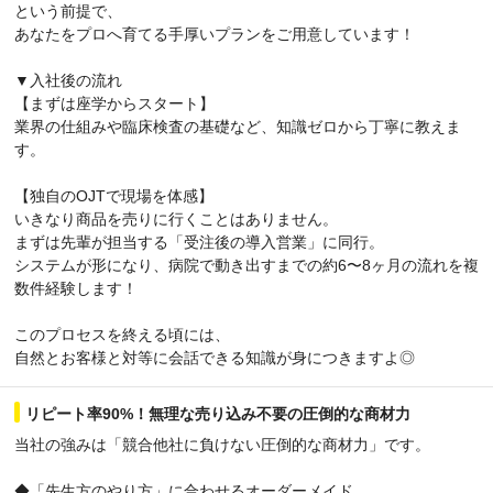
という前提で、
あなたをプロへ育てる手厚いプランをご用意しています！
▼入社後の流れ
【まずは座学からスタート】
業界の仕組みや臨床検査の基礎など、知識ゼロから丁寧に教えま
す。
【独自のOJTで現場を体感】
いきなり商品を売りに行くことはありません。
まずは先輩が担当する「受注後の導入営業」に同行。
システムが形になり、病院で動き出すまでの約6〜8ヶ月の流れを複
数件経験します！
このプロセスを終える頃には、
自然とお客様と対等に会話できる知識が身につきますよ◎
リピート率90%！無理な売り込み不要の圧倒的な商材力
当社の強みは「競合他社に負けない圧倒的な商材力」です。
◆「先生方のやり方」に合わせるオーダーメイド