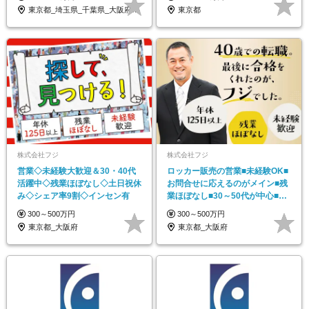
東京都_埼玉県_千葉県_大阪府_宮城県_…
東京都
株式会社フジ
株式会社フジ
営業◇未経験大歓迎＆30・40代
ロッカー販売の営業■未経験OK■
活躍中◇残業ほぼなし◇土日祝休
お問合せに応えるのがメイン■残
み◇シェア率9割◇インセン有
業ほぼなし■30～50代が中心■イ
ンセン有
300～500万円
300～500万円
東京都_大阪府
東京都_大阪府