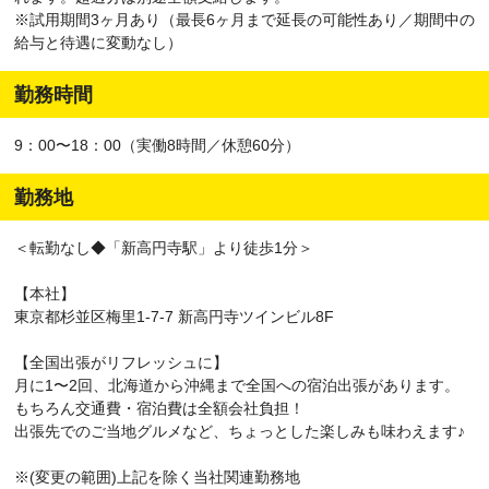
※試用期間3ヶ月あり（最長6ヶ月まで延長の可能性あり／期間中の
給与と待遇に変動なし）
勤務時間
9：00〜18：00（実働8時間／休憩60分）
勤務地
＜転勤なし◆「新高円寺駅」より徒歩1分＞
【本社】
東京都杉並区梅里1-7-7 新高円寺ツインビル8F
【全国出張がリフレッシュに】
月に1〜2回、北海道から沖縄まで全国への宿泊出張があります。
もちろん交通費・宿泊費は全額会社負担！
出張先でのご当地グルメなど、ちょっとした楽しみも味わえます♪
※(変更の範囲)上記を除く当社関連勤務地