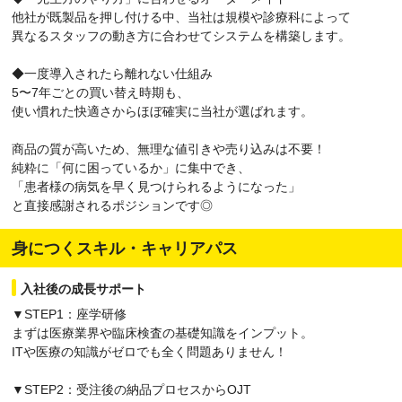
他社が既製品を押し付ける中、当社は規模や診療科によって
異なるスタッフの動き方に合わせてシステムを構築します。
◆一度導入されたら離れない仕組み
5〜7年ごとの買い替え時期も、
使い慣れた快適さからほぼ確実に当社が選ばれます。
商品の質が高いため、無理な値引きや売り込みは不要！
純粋に「何に困っているか」に集中でき、
「患者様の病気を早く見つけられるようになった」
と直接感謝されるポジションです◎
身につくスキル・キャリアパス
入社後の成長サポート
▼STEP1：座学研修
まずは医療業界や臨床検査の基礎知識をインプット。
ITや医療の知識がゼロでも全く問題ありません！
▼STEP2：受注後の納品プロセスからOJT