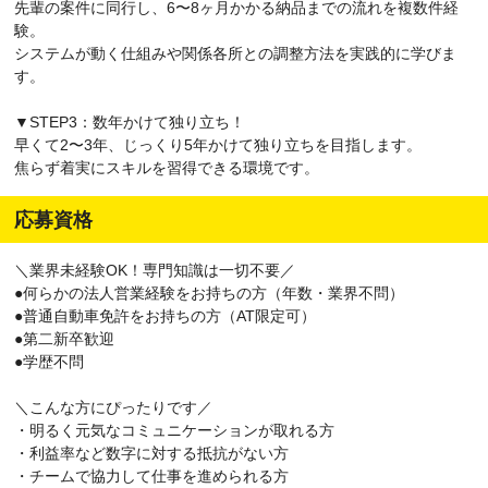
先輩の案件に同行し、6〜8ヶ月かかる納品までの流れを複数件経
験。
システムが動く仕組みや関係各所との調整方法を実践的に学びま
す。
▼STEP3：数年かけて独り立ち！
早くて2〜3年、じっくり5年かけて独り立ちを目指します。
焦らず着実にスキルを習得できる環境です。
応募資格
＼業界未経験OK！専門知識は一切不要／
●何らかの法人営業経験をお持ちの方（年数・業界不問）
●普通自動車免許をお持ちの方（AT限定可）
●第二新卒歓迎
●学歴不問
＼こんな方にぴったりです／
・明るく元気なコミュニケーションが取れる方
・利益率など数字に対する抵抗がない方
・チームで協力して仕事を進められる方