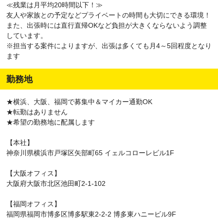
≪残業は月平均20時間以下！≫
友人や家族との予定などプライベートの時間も大切にできる環境！
また、出張時には直行直帰OKなど負担が大きくならないよう調整
しています。
※担当する案件によりますが、出張は多くても月4～5回程度となり
ます
勤務地
★横浜、大阪、福岡で募集中＆マイカー通勤OK
★転勤はありません
★希望の勤務地に配属します
【本社】
神奈川県横浜市戸塚区矢部町65 イェルコローレビル1F
【大阪オフィス】
大阪府大阪市北区池田町2-1-102
【福岡オフィス】
福岡県福岡市博多区博多駅東2-2-2 博多東ハニービル9F