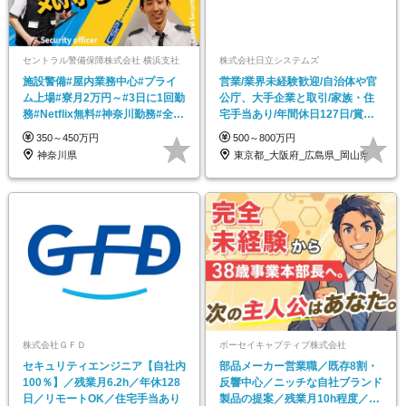
セントラル警備保障株式会社 横浜支社
株式会社日立システムズ
施設警備#屋内業務中心#プライ
営業/業界未経験歓迎/自治体や官
ム上場#寮月2万円～#3日に1回勤
公庁、大手企業と取引/家族・住
務#Netflix無料#神奈川勤務#全員
宅手当あり/年間休日127日/賞与
面接
年2回
350～450万円
500～800万円
神奈川県
東京都_大阪府_広島県_岡山県
株式会社ＧＦＤ
ボーセイキャプティブ株式会社
セキュリティエンジニア【自社内
部品メーカー営業職／既存8割・
100％】／残業月6.2h／年休128
反響中心／ニッチな自社ブランド
日／リモートOK／住宅手当あり
製品の提案／残業月10h程度／年