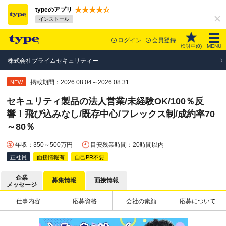
typeのアプリ
インストール
ログイン
会員登録
検討中(
0
)
MENU
株式会社プライムセキュリティー
掲載期間：2026.08.04～2026.08.31
NEW
セキュリティ製品の法人営業/未経験OK/100％反
響！飛び込みなし/既存中心/フレックス制/成約率70
～80％
年収：350～500万円
目安残業時間：20時間以内
正社員
面接情報有
自己PR不要
企業
募集情報
面接情報
メッセージ
仕事内容
応募資格
会社の素顔
応募について