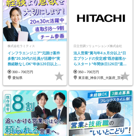
株式会社ラミティス
日立空調ソリューションズ株式会社
インフラエンジニア*元請け案件
法人営業*賞与年4ヵ月分以上*日
多数*20.30代の社員が活躍中*実
立ブランドの安定感*既存顧客か
務経験なしOK*年休120日以上*
らスタート*年間休日126日*退職
夜勤なし
金あり
300～700万円
350～700万円
愛知県
東京都_神奈川県_大阪府_茨城県_栃木県…