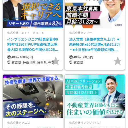
株式会社Ｔｅｃｈ Ｒｅｉｓ
株式会社カンリー
インフラエンジニア/社員定着率9
法人営業（新規事業立ち上げ）■
割/年収150万円UP実績有/還元率
未経験OK■20代活躍■月給31.3万
最大82％/副業OK/年間休日125日
～■土日祝休■年間表彰式回数約
～
50回
400～1000万円
400～500万円
東京都_神奈川県_埼玉県_千葉県
東京都
株式会社テクニコ
株式会社リンクジャパン