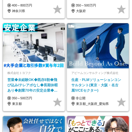
休120日／厚待遇
400～800万円
350～500万円
神奈川県
大阪府
株式会社トヨフク
アビームコンサルティング株式会社
営業◆未経験OK◆既存8割◆飛
生産・PLMソリューションコン
び込み/テレアポなし◆長期休暇
サルタント(東京・大阪・名古
あり◆創業70年の安定企業◆人
屋/VCEセクター)
柄採用
350～500万円
非公開
東京都
東京都_大阪府_愛知県