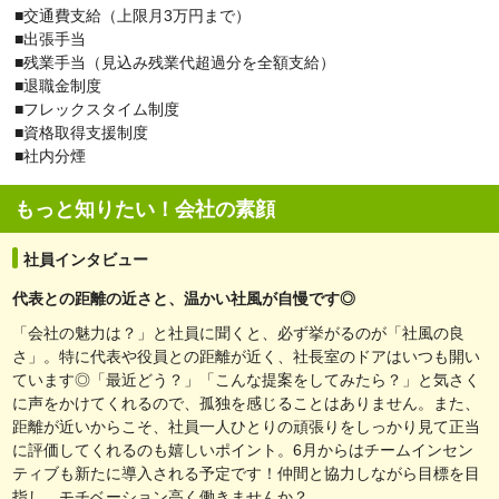
■交通費支給（上限月3万円まで）
■出張手当
■残業手当（見込み残業代超過分を全額支給）
■退職金制度
■フレックスタイム制度
■資格取得支援制度
■社内分煙
もっと知りたい！会社の素顔
社員インタビュー
代表との距離の近さと、温かい社風が自慢です◎
「会社の魅力は？」と社員に聞くと、必ず挙がるのが「社風の良
さ」。特に代表や役員との距離が近く、社長室のドアはいつも開い
ています◎「最近どう？」「こんな提案をしてみたら？」と気さく
に声をかけてくれるので、孤独を感じることはありません。また、
距離が近いからこそ、社員一人ひとりの頑張りをしっかり見て正当
に評価してくれるのも嬉しいポイント。6月からはチームインセン
ティブも新たに導入される予定です！仲間と協力しながら目標を目
指し、モチベーション高く働きませんか？