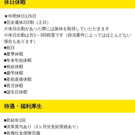
休日休暇
★年間休日125日
■完全週休2日制（土日）
※休日出勤があった際には振休を取得していただきます
※休日出勤は月2～3回程度です（担当案件によってはほとんどない
場合もあります）
■祝日
■夏季休暇
■年末年始休暇
■有給休暇
■慶弔休暇
■産前産後休暇
■育児休暇
■誕生日休暇
待遇・福利厚生
■昇給年1回
■決算賞与あり（2ヶ月分支給実績あり）
■各種社会保険完備