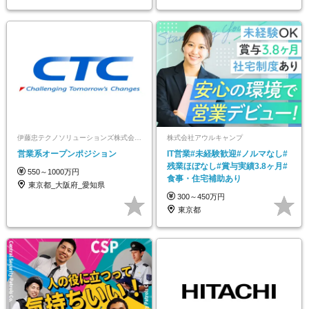
伊藤忠テクノソリューションズ株式会社【ポジションマッチ登録】
株式会社アウルキャンプ
営業系オープンポジション
IT営業#未経験歓迎#ノルマなし#
残業ほぼなし#賞与実績3.8ヶ月#
550～1000万円
食事・住宅補助あり
東京都_大阪府_愛知県
300～450万円
東京都