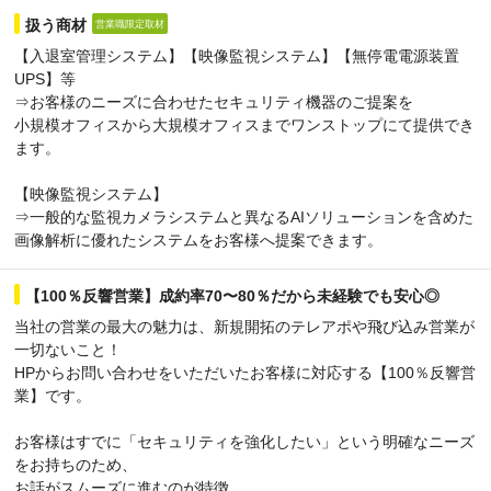
扱う商材
営業職限定取材
【入退室管理システム】【映像監視システム】【無停電電源装置
UPS】等
⇒お客様のニーズに合わせたセキュリティ機器のご提案を
小規模オフィスから大規模オフィスまでワンストップにて提供でき
ます。
【映像監視システム】
⇒一般的な監視カメラシステムと異なるAIソリューションを含めた
画像解析に優れたシステムをお客様へ提案できます。
【100％反響営業】成約率70〜80％だから未経験でも安心◎
当社の営業の最大の魅力は、新規開拓のテレアポや飛び込み営業が
一切ないこと！
HPからお問い合わせをいただいたお客様に対応する【100％反響営
業】です。
お客様はすでに「セキュリティを強化したい」という明確なニーズ
をお持ちのため、
お話がスムーズに進むのが特徴。