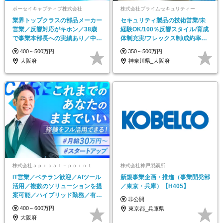
ボーセイキャプティブ株式会社
株式会社プライムセキュリティー
業界トップクラスの部品メーカー
セキュリティ製品の技術営業/未
営業／反響対応がキホン／38歳
経験OK/100％反響スタイル/育成
で事業本部長への実績あり／中途
体制充実/フレックス制/成約率70
入社100％／厚待遇
～80％
400～500万円
350～500万円
大阪府
神奈川県_大阪府
株式会社ａｐｉｃａｌ－ｐｏｉｎｔ
株式会社神戸製鋼所
IT営業／ベテラン歓迎／AIツール
新規事業企画・推進（事業開発部
活用／複数のソリューションを提
／東京・兵庫）【H405】
案可能／ハイブリッド勤務／有給
非公開
100%消化も可
400～600万円
東京都_兵庫県
大阪府