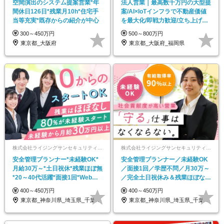
空間演出のシステム提案営業*年
法人営業｜最高数千万円の大型提
間休日126日*残業月10h*住宅手
案/AI×IoTインフラで不動産価値
当等充実*既存からの紹介が中心
を最大化/即戦力歓迎/立ち上げメ
ンバーも募集
300～450万円
500～800万円
東京都_大阪府
東京都_大阪府_福岡県
株式会社ライジングサンセキュリティーサービス
株式会社ライジングサンセキュリティーサービス
安全管理プランナー*未経験OK*
安全管理プランナー／未経験OK
月給30万～*土日祝休*残業ほぼ無
／面接1回／学歴不問／月30万～
*20～40代活躍*面接1回*Web面
／完全土日祝休み＆残業ほぼなし
接も可
／賞与年2回
400～450万円
400～450万円
東京都_神奈川県_埼玉県_千葉県_茨城県
東京都_神奈川県_埼玉県_千葉県_茨城県