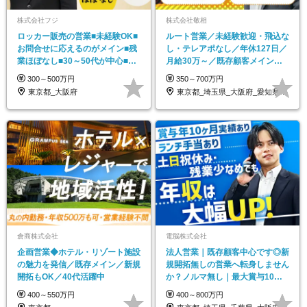
株式会社フジ
株式会社敬相
ロッカー販売の営業■未経験OK■
ルート営業／未経験歓迎・飛込な
お問合せに応えるのがメイン■残
し・テレアポなし／年休127日／
業ほぼなし■30～50代が中心■イ
月給30万～／既存顧客メイン／
ンセン有
20～30代活躍中
300～500万円
350～700万円
東京都_大阪府
東京都_埼玉県_大阪府_愛知県_北海道_…
倉商株式会社
電脳株式会社
企画営業◆ホテル・リゾート施設
法人営業｜既存顧客中心です◎新
の魅力を発信／既存メイン／新規
規開拓無しの営業へ転身しません
開拓もOK／40代活躍中
か？ノルマ無し｜最大賞与10ヶ
月分の実績あり
400～550万円
400～800万円