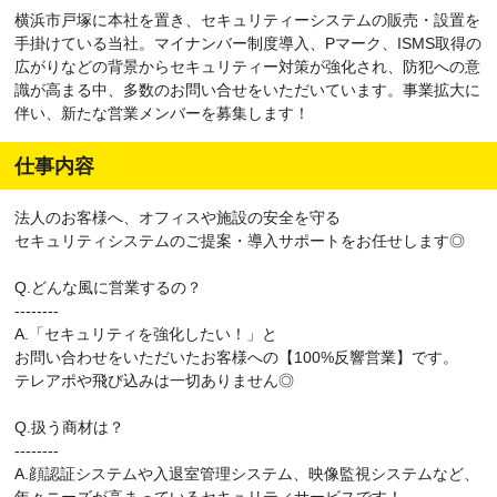
横浜市戸塚に本社を置き、セキュリティーシステムの販売・設置を
手掛けている当社。マイナンバー制度導入、Pマーク、ISMS取得の
広がりなどの背景からセキュリティー対策が強化され、防犯への意
識が高まる中、多数のお問い合せをいただいています。事業拡大に
伴い、新たな営業メンバーを募集します！
仕事内容
法人のお客様へ、オフィスや施設の安全を守る
セキュリティシステムのご提案・導入サポートをお任せします◎
Q.どんな風に営業するの？
--------
A.「セキュリティを強化したい！」と
お問い合わせをいただいたお客様への【100%反響営業】です。
テレアポや飛び込みは一切ありません◎
Q.扱う商材は？
--------
A.顔認証システムや入退室管理システム、映像監視システムなど、
年々ニーズが高まっているセキュリティサービスです！