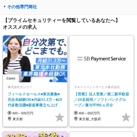
その他専門商社
【プライムセキュリティーを閲覧しているあなたへ】
オススメの求人
株式会社カンリー
ＳＢペイメントサービス株式会社
フィールドセールス■東京募集■
【営業】法人営業／第二新卒歓迎
完全未経験OK■月給31.3万～■20
／20名採用／ソフトバンクグル
代多数活躍■新規事業立ち上げ
ープ／賞与平均5ヵ月分
400～500万円
400～650万円
東京都
東京都_大阪府