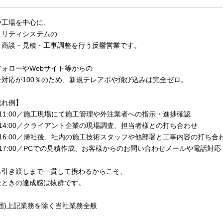
や工場を中心に、
ュリティシステムの
・商談・見積・工事調整を行う反響営業です。
ォローやWebサイト等からの
せ対応が100％のため、新規テレアポや飛び込みは完全ゼロ。
流れ例】
0〜11:00／施工現場にて施工管理や外注業者への指示・進捗確認
0〜14:00／クライアント企業の現場調査、担当者様との打ち合わせ
0〜16:00／帰社後、社内の施工技術スタッフや他部署と工事内容の打ち合
0〜17:00／PCでの見積作成、お客様からのお問い合わせメールや電話対応
ら引き渡しまで一貫して携わるからこそ、
ときの達成感は抜群です。
囲)上記業務を除く当社業務全般