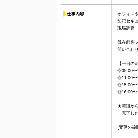
仕事内容
オフィス
防犯セキ
現場調査
既存顧客フ
問い合わ
【一日の
◎09:0
◎11:0
◎15:0
◎16:0
★商談か
完了した
(変更の範