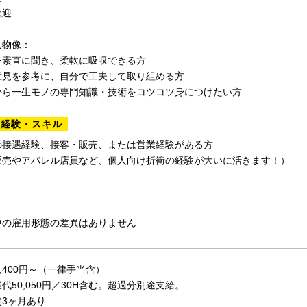
歓迎
人物像：
を素直に聞き、柔軟に吸収できる方
意見を参考に、自分で工夫して取り組める方
から一生モノの専門知識・技術をコツコツ身につけたい方
る経験・スキル
の接遇経験、接客・販売、または営業経験がある方
販売やアパレル店員など、個人向け折衝の経験が大いに活きます！）
中の雇用形態の差異はありません
0,400円～（一律手当含）
代50,050円／30H含む。超過分別途支給。
3ヶ月あり