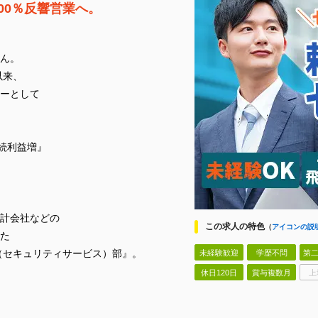
00％反響営業へ。
ん。
以来、
ーとして
続利益増』
計会社などの
この求人の特色
（
アイコンの説
た
（セキュリティサービス）部』。
未経験歓迎
学歴不問
第二
休日120日
賞与複数月
上