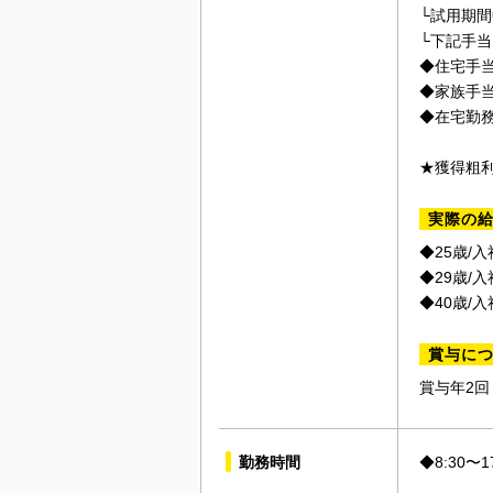
└試用期間中
└下記手
◆住宅手当
◆家族手当
◆在宅勤
★獲得粗
実際の
◆25歳/入
◆29歳/入
◆40歳/入
賞与に
賞与年2回
勤務時間
◆8:30〜