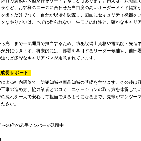
は数百万規模の大型案件をリードすることもあります。例えば、顔認証
メラなど、お客様のニーズに合わせた自由度の高いオーダーメイド提案
書を出すだけでなく、自分が現場を調査し、図面にセキュリティ機器を
ックなやりがいは、他では得られない一生モノの経験と、確かなキャリ
から完工まで一気通貫で担当するため、防犯設備士資格や電気錠・先進
ルが身につきます。将来的には、部署を牽引するリーダー候補や、他部
の道など多彩なキャリアパスが用意されています。
の成長サポート
学による社内研修で、防犯知識や商品知識の基礎を学びます。その後は
や工事の進め方、協力業者とのコミュニケーションの取り方を体得して
での流れを一人で安心して担当できるようになるまで、先輩がマンツー
ください。
半〜30代の若手メンバーが活躍中
問