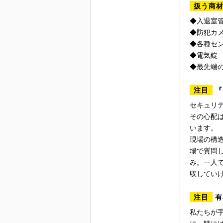
扱う商
◆入退室
◆防犯カ
◆各種セ
◆電気錠
◆最先端
注目
『
セキュリ
その心配
います。
現場の構
場で質問
み。一人
収してい
注目
有
私たちが