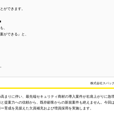
とができます。
■
も、
案ができる』と、
。
株式会社スパッ
の高まりに伴い、最先端セキュリティ商材の導入案件が右肩上がりに急増
術と提案力への信頼から、既存顧客からの新規案件も絶えません。今回
バー育成を見据えた欠員補充および増員採用を実施します。