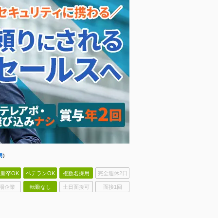
明
）
新卒OK
ベテランOK
複数名採用
完全週休2日
場企業
転勤なし
土日面接可
面接1回