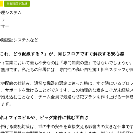
材
営業職限定取材
管理システム
メラ
ンサー
の顔認証システムなど
これ、どう配線する？』が、同じフロアですぐ解決する安心感
ティ営業において最も不安なのは『専門知識の壁』ではないでしょうか
は無用です。私たちの部署には、専門性の高い自社施工担当スタッフが
造や配線の仕組み、適切な機器の選定に迷った時は、すぐ隣にいるプロ
し、サポートを受けることができます。この物理的な近さこそが未経験
で抱え込むことなく、チーム全員で最適な防犯プランを作り上げる一体
けます。
名オフィスビルや、ビッグ案件に挑む面白さ
手掛ける防犯対策は、世の中の安全を直接支える影響力の大きな仕事で