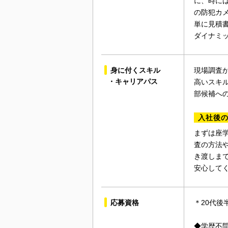
に、時に
の防犯カ
単に見積
ダイナミ
身に付くスキル
現場調査
・キャリアパス
高いスキ
部候補へ
入社後
まずは座
査の方法
き渡しま
安心して
応募資格
＊20代後
◆学歴不