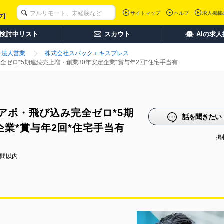
サイトマップ
ヘルプ
求人掲載
検討中リスト
スカウト
AIの求
法人営業
株式会社スパックエキスプレス
全ゼロ*5期連続売上増・創業30年安定企業*賞与年2回*住宅手当有
アポ・飛び込み完全ゼロ*5期
話を聞きたい
企業*賞与年2回*住宅手当有
掲載
時間以内