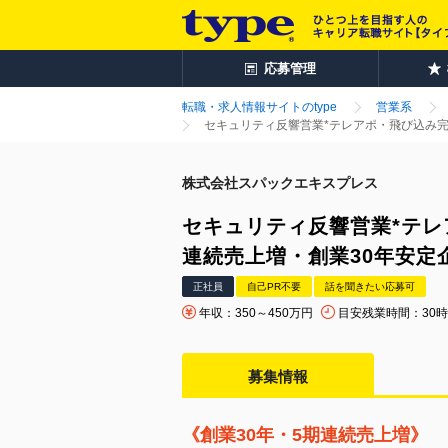
応募管理
転職・求人情報サイトのtype
営業系
セキュリティ反響営業*テレアポ・飛び込み完
株式会社スパックエキスプレス
セキュリティ反響営業*テレ
連続売上増・創業30年安定
正社員
自己PR不要
話を聞きたい応募可
年収：350～450万円
目安残業時間：30
募集情報
《創業30年・5期連続売上増》