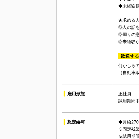
◆未経験
★求める
◎人の話
◎周りの
◎未経験
歓迎す
何かしら
（自動車
雇用形態
正社員
試用期間
想定給与
◆月給27
※固定残業
※試用期間