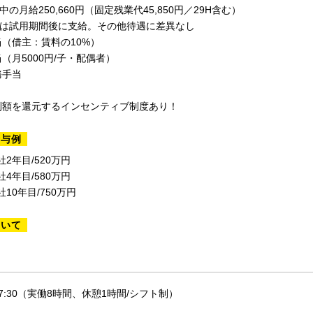
の月給250,660円（固定残業代45,850円／29H含む）
当は試用期間後に支給。その他待遇に差異なし
（借主：賃料の10%）
（月5000円/子・配偶者）
務手当
利額を還元するインセンティブ制度あり！
給与例
社2年目/520万円
社4年目/580万円
社10年目/750万円
ついて
17:30（実働8時間、休憩1時間/シフト制）