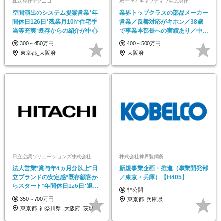
株式会社テクニコ
ボーセイキャプティブ株式会社
空間演出のシステム提案営業*年
業界トップクラスの部品メーカー
間休日126日*残業月10h*住宅手
営業／反響対応がキホン／38歳
当等充実*既存からの紹介が中心
で事業本部長への実績あり／中途
入社100％／厚待遇
300～450万円
400～500万円
東京都_大阪府
大阪府
日立空調ソリューションズ株式会社
株式会社神戸製鋼所
法人営業*賞与年4ヵ月分以上*日
新規事業企画・推進（事業開発部
立ブランドの安定感*既存顧客か
／東京・兵庫）【H405】
らスタート*年間休日126日*退職
非公開
金あり
350～700万円
東京都_兵庫県
東京都_神奈川県_大阪府_茨城県_栃木県…