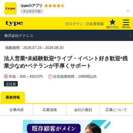
typeのアプリ
インストール
ログイン
会員登録
検討中(
0
)
MENU
株式会社テクニコ
掲載期間：2026.07.24～2026.08.20
法人営業*未経験歓迎*ライブ・イベント好き歓迎*残
業少なめ*ベテランが手厚くサポート
年収：300～450万円
目安残業時間：10時間以内
正社員
募集情報
仕事内容
応募資格
会社の素顔
応募について