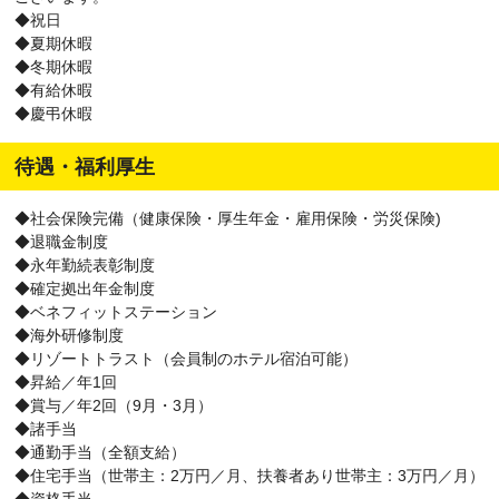
◆祝日
◆夏期休暇
◆冬期休暇
◆有給休暇
◆慶弔休暇
待遇・福利厚生
◆社会保険完備（健康保険・厚生年金・雇用保険・労災保険)
◆退職金制度
◆永年勤続表彰制度
◆確定拠出年金制度
◆ベネフィットステーション
◆海外研修制度
◆リゾートトラスト（会員制のホテル宿泊可能）
◆昇給／年1回
◆賞与／年2回（9月・3月）
◆諸手当
◆通勤手当（全額支給）
◆住宅手当（世帯主：2万円／月、扶養者あり世帯主：3万円／月）
◆資格手当