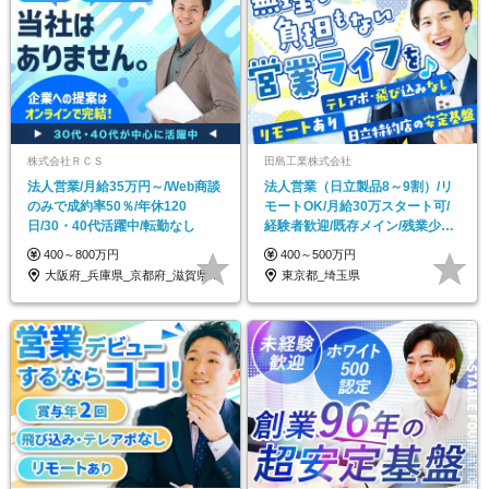
株式会社ＲＣＳ
田島工業株式会社
法人営業/月給35万円～/Web商談
法人営業（日立製品8～9割）/リ
のみで成約率50％/年休120
モートOK/月給30万スタート可/
日/30・40代活躍中/転勤なし
経験者歓迎/既存メイン/残業少な
め
400～800万円
400～500万円
大阪府_兵庫県_京都府_滋賀県_奈良県_…
東京都_埼玉県