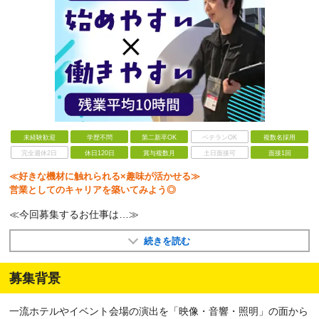
未経験歓迎
学歴不問
第二新卒OK
ベテランOK
複数名採用
完全週休2日
休日120日
賞与複数月
土日面接可
面接1回
≪好きな機材に触れられる×趣味が活かせる≫
営業としてのキャリアを築いてみよう◎
≪今回募集するお仕事は…≫
続きを読む
募集背景
一流ホテルやイベント会場の演出を「映像・音響・照明」の面から