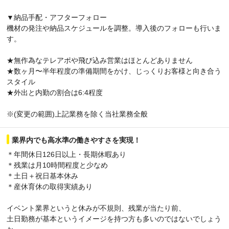
▼納品手配・アフターフォロー
機材の発注や納品スケジュールを調整。導入後のフォローも行いま
す。
★無作為なテレアポや飛び込み営業はほとんどありません
★数ヶ月〜半年程度の準備期間をかけ、じっくりお客様と向き合う
スタイル
★外出と内勤の割合は6:4程度
※(変更の範囲)上記業務を除く当社業務全般
業界内でも高水準の働きやすさを実現！
＊年間休日126日以上・長期休暇あり
＊残業は月10時間程度と少なめ
＊土日＋祝日基本休み
＊産休育休の取得実績あり
イベント業界というと休みが不規則、残業が当たり前、
土日勤務が基本というイメージを持つ方も多いのではないでしょう