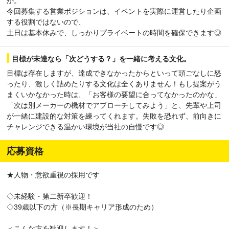
か。
今回募集する営業ポジションは、イベントを実際に運営したり企画
する役割ではないので、
土日は基本休みで、しっかりプライベートの時間を確保できます◎
目標が未達なら「次どうする？」を一緒に考える文化。
目標は存在しますが、達成できなかったからといって頭ごなしに怒
ったり、激しく詰めたりする文化は全くありません！もし提案がう
まくいかなかった時は、「お客様の要望に合ってなかったのかな」
「次は別メーカーの機材でアプローチしてみよう」と、先輩や上司
が一緒に建設的な対策を練ってくれます。失敗を恐れず、前向きに
チャレンジできる温かい環境が当社の自慢です◎
応募資格
★人物・意欲重視の採用です
◇未経験・第二新卒歓迎！
◇39歳以下の方（※長期キャリア形成のため）
＜こんな方を歓迎します！＞