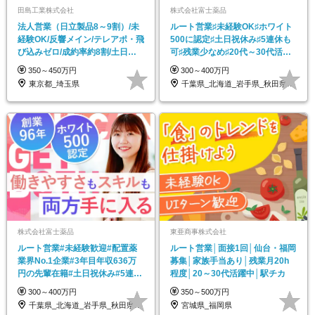
田島工業株式会社
株式会社富士薬品
法人営業（日立製品8～9割）/未
ルート営業♯未経験OK♯ホワイト
経験OK/反響メイン/テレアポ・飛
500に認定♯土日祝休み♯5連休も
び込みゼロ/成約率約8割/土日祝
可♯残業少なめ♯20代～30代活躍
休み
中
350～450万円
300～400万円
東京都_埼玉県
千葉県_北海道_岩手県_秋田県_山形県_…
株式会社富士薬品
東亜商事株式会社
ルート営業#未経験歓迎#配置薬
ルート営業│面接1回│仙台・福岡
業界No.1企業#3年目年収636万
募集│家族手当あり│残業月20h
円の先輩在籍#土日祝休み#5連休
程度│20～30代活躍中│駅チカ
可#全国募集
300～400万円
350～500万円
千葉県_北海道_岩手県_秋田県_山形県_…
宮城県_福岡県