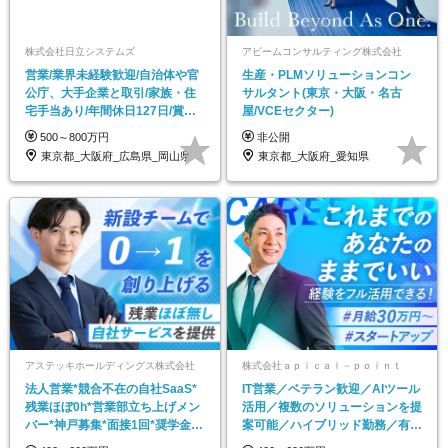
株式会社日立システムズ
アビームコンサルティング株式会社
営業/業界未経験歓迎/自治体や官
生産・PLMソリューションコン
公庁、大手企業と取引/家族・住
サルタント(東京・大阪・名古
宅手当あり/年間休日127日/賞与
屋/VCEセクター)
年2回
500～800万円
非公開
東京都_大阪府_広島県_岡山県
東京都_大阪府_愛知県
アステッキホールディングス株式会社
株式会社ａｐｉｃａｌ－ｐｏｉｎｔ
法人営業*競合不在の自社SaaS*
IT営業／ベテラン歓迎／AIツール
残業ほぼ0h*営業部立ち上げメン
活用／複数のソリューションを提
バー*神戸募集*面接1回*奨学金補
案可能／ハイブリッド勤務／有給
助あり
100%消化も可