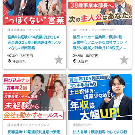
株式会社湘南ハウジング
ボーセイキャプティブ株式会社
営業#未経験OK#残業ほぼなし#
部品メーカー営業職／既存8割・
完全週休2日制#長期連休有#ノル
反響中心／ニッチな自社ブランド
マなし#湘南勤務
製品の提案／残業月10h程度／年
休120日／厚待遇
300～350万円
350～500万円
神奈川県
大阪府
株式会社スパックエキスプレス
電脳株式会社
反響営業*10期連続利益増の安定
法人営業｜既存顧客中心です◎新