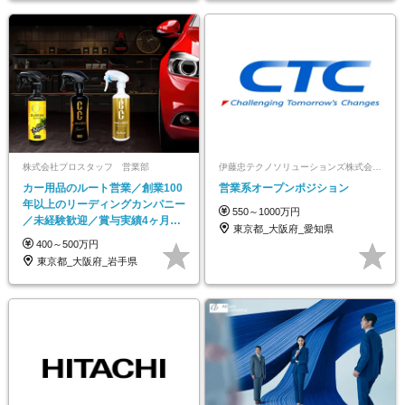
株式会社プロスタッフ 営業部
伊藤忠テクノソリューションズ株式会社【ポジションマッチ登録】
カー用品のルート営業／創業100
営業系オープンポジション
年以上のリーディングカンパニー
550～1000万円
／未経験歓迎／賞与実績4ヶ月分
東京都_大阪府_愛知県
＋決算賞与あり
400～500万円
東京都_大阪府_岩手県