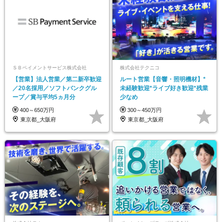
ＳＢペイメントサービス株式会社
株式会社テクニコ
【営業】法人営業／第二新卒歓迎
ルート営業【音響・照明機材】*
／20名採用／ソフトバンクグル
未経験歓迎*ライブ好き歓迎*残業
ープ／賞与平均5ヵ月分
少なめ
400～650万円
300～450万円
東京都_大阪府
東京都_大阪府