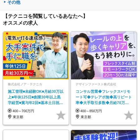
その他
【テクニコを閲覧しているあなたへ】
オススメの求人
株式会社ノア・テクニカ
デザインファースト株式会社
施工管理■未経験OK■月給30万以
コンサル営業◆フレックス×リモ
上■年休125日■創業30年以上黒
ート可◆テレアポ無◆高リピート
字経営■賞与年2回■基本土日祝休
率◆大手取引多数◆月給70万も
み
可◆賞与・インセン有
400～700万円
400～850万円
東京都
東京都