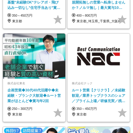
基盤*未経験OK*テレアポ・飛び
規開拓無しの営業へ転身しません
込み一切なし*住宅手当あり*賞与
か？ノルマ無し｜最大賞与10ヶ
年2回
月分の実績あり
350～450万円
400～800万円
東京都
東京都_埼玉県_千葉県_大阪府_宮城県_…
株式会社東名
株式会社ナック
企画営業◆30代40代活躍中◆未
ルート営業【クリクラ】／未経験
経験・ブランク大歓迎◆ルート営
歓迎／業界トップクラスのシェア
業がほとんど◆賞与年2回
／プライム上場／研修充実／残業
20H
250～300万円
350～450万円
東京都
東京都