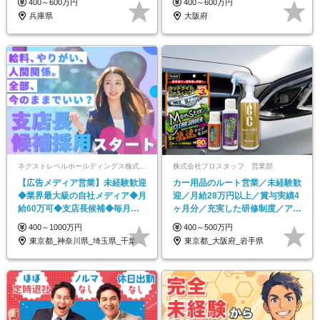
400～600万円
400～600万円
兵庫県
大阪府
ネクストレベルホールディングス株式会社
株式会社プロスタッフ 営業部
【広告メディア営業】未経験歓迎
カー用品のルート営業／未経験歓
◆業界最大級の自社メディア◆月
迎／月給28万円以上／賞与実績4
給60万可◆支店長候補◆毎月イ
ヶ月分／充実した研修制度／アイ
ンセン◆全国で募集中
デアを活かせる
400～1000万円
400～500万円
東京都_神奈川県_埼玉県_千葉県_大阪府…
東京都_大阪府_岩手県