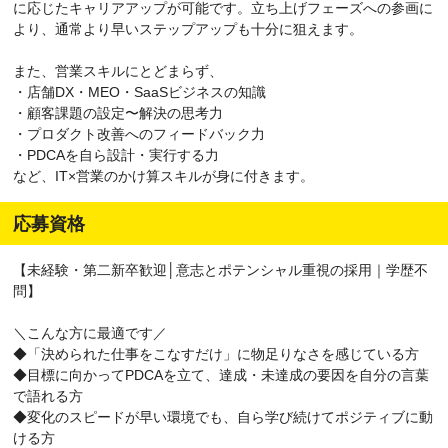
に応じたキャリアアップが可能です。立ち上げフェーズへの参画に
より、通常より早いステップアップも十分に狙えます。
また、営業スキルにとどまらず、
・店舗DX・MEO・SaaSビジネスの知識
・顧客課題の設定〜解決の思考力
・プロダクト改善へのフィードバック力
・PDCAを自ら設計・実行する力
など、IT×営業のかけ算スキルが身に付きます。
応募資格
【未経験・第二新卒歓迎│意志とポテンシャル重視の採用｜学歴不
問】
＼こんな方に最適です／
◆「決められた仕事をこなすだけ」に物足りなさを感じている方
◆目標に向かってPDCAを立て、達成・未達成の要因を自分の言葉
で語れる方
◆変化のスピードが早い環境でも、自ら学び続けてポジティブに動
ける方