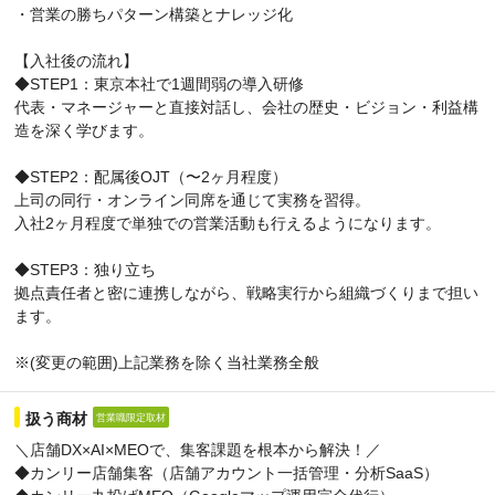
・営業の勝ちパターン構築とナレッジ化
【入社後の流れ】
◆STEP1：東京本社で1週間弱の導入研修
代表・マネージャーと直接対話し、会社の歴史・ビジョン・利益構
造を深く学びます。
◆STEP2：配属後OJT（〜2ヶ月程度）
上司の同行・オンライン同席を通じて実務を習得。
入社2ヶ月程度で単独での営業活動も行えるようになります。
◆STEP3：独り立ち
拠点責任者と密に連携しながら、戦略実行から組織づくりまで担い
ます。
※(変更の範囲)上記業務を除く当社業務全般
扱う商材
営業職限定取材
＼店舗DX×AI×MEOで、集客課題を根本から解決！／
◆カンリー店舗集客（店舗アカウント一括管理・分析SaaS）