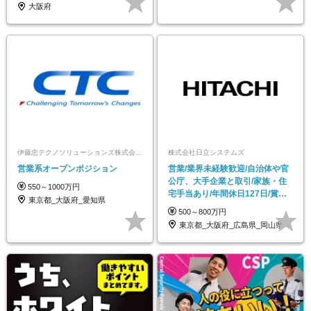
大阪府
伊藤忠テクノソリューションズ株式会社【ポジションマッチ登録】
株式会社日立システムズ
営業系オープンポジション
営業/業界未経験歓迎/自治体や官
公庁、大手企業と取引/家族・住
550～1000万円
宅手当あり/年間休日127日/賞与
東京都_大阪府_愛知県
年2回
500～800万円
東京都_大阪府_広島県_岡山県