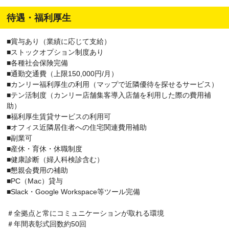
待遇・福利厚生
■賞与あり（業績に応じて支給）
■ストックオプション制度あり
■各種社会保険完備
■通勤交通費（上限150,000円/月）
■カンリー福利厚生の利用（マップで近隣優待を探せるサービス）
■テン活制度（カンリー店舗集客導入店舗を利用した際の費用補
助）
■福利厚生賃貸サービスの利用可
■オフィス近隣居住者への住宅関連費用補助
■副業可
■産休・育休・休職制度
■健康診断（婦人科検診含む）
■懇親会費用の補助
■PC（Mac）貸与
■Slack・Google Workspace等ツール完備
＃全拠点と常にコミュニケーションが取れる環境
＃年間表彰式回数約50回