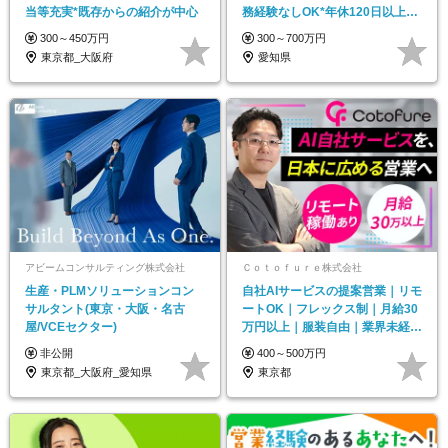
当等充実*既存からの紹介が中心
務経験なしOK*年休120日以上*
夜勤なし
300～450万円
300～700万円
東京都_大阪府
愛知県
アビームコンサルティング株式会社
Ｃｏｔｏｆｕｒｅ株式会社
生産・PLMソリューションコン
自社AIサービスの提案営業｜リモ
サルタント(東京・大阪・名古
ートOK｜フレックス制｜月給30
屋/VCEセクター)
万円以上｜服装自由｜業界未経験
OK
非公開
400～500万円
東京都_大阪府_愛知県
東京都