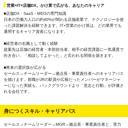
営業×IT×店舗DX。かけ算で広がる、あなたのキャリア
■店舗DX・SaaS・MEOの専門知識
日本の労働力人口の約40%が関わる店舗産業で、テクノロジーを使
った課題解決を経験できます。IT×営業のかけ算は、どの業界でも
通用するキャリア資産になります。
■経営者の右腕として動く経験
提案先は店舗の経営者・本部担当者。相手の経営課題に一気通貫で
向き合い、「相談してよかった」と言われる関係を築きます。
■将来の選択肢が広がる
セールス→チームリーダー→拠点長・事業責任者へのキャリアパス
を描けます。前職がJRの駅員や広報だったメンバーがマネージャ
ーになった実績も。バックグラウンドより「意志と行動」が評価さ
れる会社です。
身につくスキル・キャリアパス
セールス→チームリーダー→MGR→拠点長・事業責任者と、実力