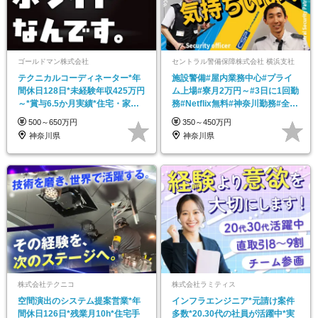
ゴールドマン株式会社
セントラル警備保障株式会社 横浜支社
テクニカルコーディネーター*年
施設警備#屋内業務中心#プライ
間休日128日*未経験年収425万円
ム上場#寮月2万円～#3日に1回勤
～*賞与6.5か月実績*住宅・家族
務#Netflix無料#神奈川勤務#全員
手当あり*
面接
500～650万円
350～450万円
神奈川県
神奈川県
株式会社テクニコ
株式会社ラミティス
空間演出のシステム提案営業*年
インフラエンジニア*元請け案件
間休日126日*残業月10h*住宅手
多数*20.30代の社員が活躍中*実