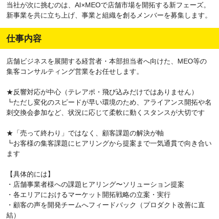
当社が次に挑むのは、AI×MEOで店舗市場を開拓する新フェーズ。
新事業を共に立ち上げ、事業と組織を創るメンバーを募集します。
仕事内容
店舗ビジネスを展開する経営者・本部担当者へ向けた、MEO等の
集客コンサルティング営業をお任せします。
★反響対応が中心（テレアポ・飛び込みだけではありません）
┗ただし変化のスピードが早い環境のため、アライアンス開拓や名
刺交換会参加など、状況に応じて柔軟に動くスタンスが大切です
★「売って終わり」ではなく、顧客課題の解決が軸
┗お客様の集客課題にヒアリングから提案まで一気通貫で向き合い
ます
【具体的には】
・店舗事業者様への課題ヒアリング〜ソリューション提案
・各エリアにおけるマーケット開拓戦略の立案・実行
・顧客の声を開発チームへフィードバック（プロダクト改善に直
結）