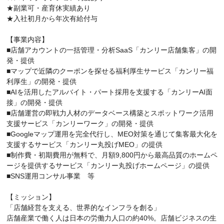
★副業可・産育休実績あり
★入社初月から年次有給付与
【事業内容】
■店舗アカウントの一括管理・分析SaaS「カンリー店舗集客」の開
発・提供
■マップで近隣のクーポンを探せる福利厚生サービス「カンリー福
利厚生」の開発・提供
■AIを活用したアルバイト・パート採用を支援する「カンリーAI面
接」の開発・提供
■店舗運営の即戦力人材のデータベース構築とスポットワーク活用
支援サービス「カンリーワーク」の開発・提供
■Googleマップ運用を完全代行し、MEO対策を通じて集客最大化を
支援するサービス「カンリー丸投げMEO」の提供
■制作費・初期費用が無料で、月額9,800円から最高品質のホームペ
ージを提供するサービス「カンリー丸投げホームページ」の提供
■SNS運用コンサル事業 等
【ミッション】
「店舗経営を支える、世界的なインフラを創る」
店舗産業で働く人は日本の労働力人口の約40%。店舗ビジネスの生