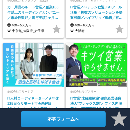
株式会社プロスタッフ 営業部
株式会社ａｐｉｃａｌ－ｐｏｉｎｔ
カー用品のルート営業／創業100
IT営業／ベテラン歓迎／AIツール
年以上のリーディングカンパニー
活用／複数のソリューションを提
／未経験歓迎／賞与実績4ヶ月分
案可能／ハイブリッド勤務／有給
＋決算賞与あり
100%消化も可
400～500万円
400～600万円
東京都_大阪府_岩手県
大阪府
株式会社フリージア
株式会社サブスリー
IT人材コーディネーター／★年休
IT営業*未経験歓迎*健康経営優良
125日☆リモート可★未経験
法⼈*フレックス制*オフィス内服
OK☆インセンあり★残業少なめ
装自由*直行直帰OK*3カ月の研修
あり
350～800万円
350～800万円
応募フォームへ
東京都
東京都_神奈川県_埼玉県_千葉県