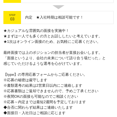
STEP
内定 ★入社時期は相談可能です！
03
★カジュアルな雰囲気の面接を実施中！
★まずは一人でも多くの方とお話ししたいと考えています。
★1次はオンライン面接のため、お気軽にご応募ください。
最終面接では上のポジションの担当者が直接お会いします。
「面接というより、会社の未来について語り合う場だった」と
感じていただけるような選考を心がけています。
【type】の専用応募フォームからご応募ください。
※応募の秘密は厳守します
※書類選考の結果は2営業日以内にご連絡します
※応募書類はご返却できませんので、予めご了承ください
※夜間OKの面接も可能なのでご相談ください
※応募～内定までは最短2週間を予定しております
◆合否に関わらず結果はご連絡いたします
◆面接日・入社日はご相談に応じます