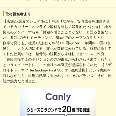
取材担当者より
【店舗DX業界でシェアNo.1】を誇りながら、なお成長を加速させ
ているカンリー。オンライン取材を通じて印象的だったのは、地方
拠点のメンバーすらも「孤独を感じたことがない」と語る言葉だっ
た。週2回の全社ミーティング、Slackでのオープンなやりとり――
数字で見ても、社員1人あたり年間170回の1on1、年間約50回の表
彰と、「人を大切にする」文化が数値に表れている。取材に応じて
くれた社員の方は、整骨院の院長から未経験でセールスに転身。
「最終面接で上のポジションの方が東京からわざわざ来てくれた」
というエピソードに、この会社の本気度が凝縮されていた。【「デ
ロイトトーマツ Technology Fast 50」3年連続受賞】という実績を
持ちながらも、現場の熱量は失われない。そのバランスこそが、同
社の魅力だと感じた。