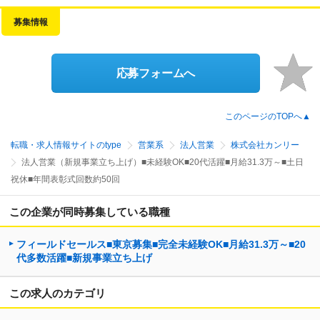
募集情報
応募フォームへ
このページのTOPへ▲
転職・求人情報サイトのtype
営業系
法人営業
株式会社カンリー
法人営業（新規事業立ち上げ）■未経験OK■20代活躍■月給31.3万～■土日
祝休■年間表彰式回数約50回
この企業が同時募集している職種
フィールドセールス■東京募集■完全未経験OK■月給31.3万～■20
代多数活躍■新規事業立ち上げ
この求人のカテゴリ