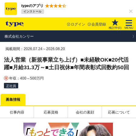
typeのアプリ
インストール
ログイン
会員登録
検討中(
0
)
MENU
株式会社カンリー
掲載期間：2026.07.24～2026.08.20
法人営業（新規事業立ち上げ）■未経験OK■20代活
躍■月給31.3万～■土日祝休■年間表彰式回数約50回
年収：400～500万円
正社員
募集情報
仕事内容
応募資格
会社の素顔
応募について