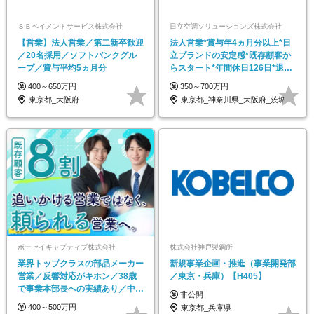
ＳＢペイメントサービス株式会社
日立空調ソリューションズ株式会社
【営業】法人営業／第二新卒歓迎
法人営業*賞与年4ヵ月分以上*日
／20名採用／ソフトバンクグル
立ブランドの安定感*既存顧客か
ープ／賞与平均5ヵ月分
らスタート*年間休日126日*退職
金あり
400～650万円
350～700万円
東京都_大阪府
東京都_神奈川県_大阪府_茨城県_栃木県…
ボーセイキャプティブ株式会社
株式会社神戸製鋼所
業界トップクラスの部品メーカー
新規事業企画・推進（事業開発部
営業／反響対応がキホン／38歳
／東京・兵庫）【H405】
で事業本部長への実績あり／中途
非公開
入社100％／厚待遇
400～500万円
東京都_兵庫県