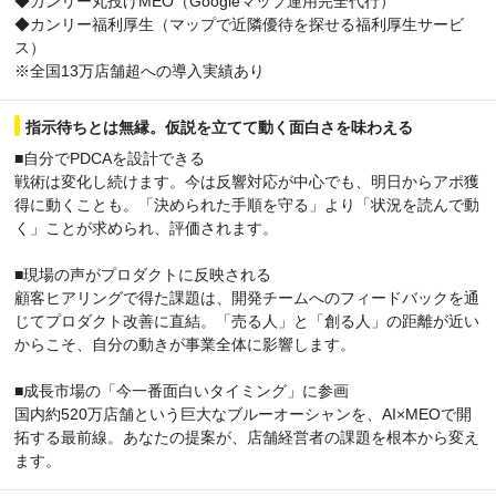
◆カンリー丸投げMEO（Googleマップ運用完全代行）
◆カンリー福利厚生（マップで近隣優待を探せる福利厚生サービ
ス）
※全国13万店舗超への導入実績あり
指示待ちとは無縁。仮説を立てて動く面白さを味わえる
■自分でPDCAを設計できる
戦術は変化し続けます。今は反響対応が中心でも、明日からアポ獲
得に動くことも。「決められた手順を守る」より「状況を読んで動
く」ことが求められ、評価されます。
■現場の声がプロダクトに反映される
顧客ヒアリングで得た課題は、開発チームへのフィードバックを通
じてプロダクト改善に直結。「売る人」と「創る人」の距離が近い
からこそ、自分の動きが事業全体に影響します。
■成長市場の「今一番面白いタイミング」に参画
国内約520万店舗という巨大なブルーオーシャンを、AI×MEOで開
拓する最前線。あなたの提案が、店舗経営者の課題を根本から変え
ます。