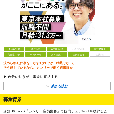
未経験歓迎
学歴不問
第二新卒OK
ベテランOK
複数名採用
完全週休2日
休日120日
賞与複数月
土日面接可
面接1回
決められた仕事をこなすだけでは、物足りない。
そう感じているなら、カンリーで働く選択肢を――
▶ 自分の動きが、事業に直結する
続きを読む
募集背景
店舗DX SaaS『カンリー店舗集客』で国内シェアNo.1を獲得した