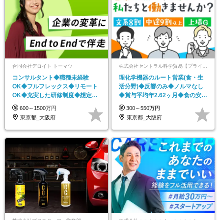
合同会社デロイト トーマツ
株式会社セントラル科学貿易【プライム上場企業「株式会社GSIクレオス」グループ】
コンサルタント◆職種未経験
理化学機器のルート営業(食・生
OK◆フルフレックス◆リモート
活分野)◆反響のみ◆ノルマなし
OK◆充実した研修制度◆想定年
◆賞与平均年2.62ヶ月◆食の安心
収620万円～
安全を支える
600～1500万円
300～550万円
東京都_大阪府
東京都_大阪府