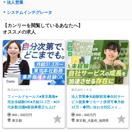
法人営業
システムインテグレータ
【カンリーを閲覧しているあなたへ】
オススメの求人
株式会社カンリー
株式会社ＬＢＢ
フィールドセールス■東京募集■
法人営業◆未経験歓迎◆自社サー
完全未経験OK■月給31.3万～■20
ビス提案◆リモート併用可◆月給
代多数活躍■新規事業立ち上げ
32万～◆問い合わせ対応メイン
◆服装自由
400～500万円
400～600万円
東京都
東京都_大阪府_福岡県