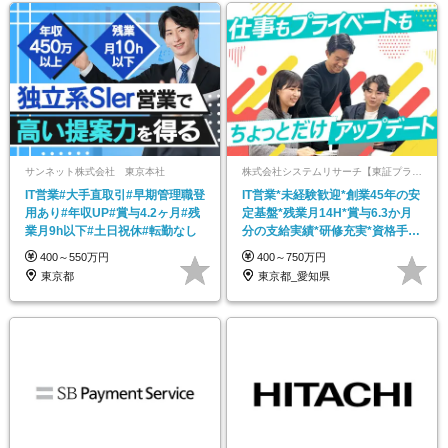
サンネット株式会社 東京本社
株式会社システムリサーチ【東証プライム・名証プレミア市場上場】
IT営業#大手直取引#早期管理職登
IT営業*未経験歓迎*創業45年の安
用あり#年収UP#賞与4.2ヶ月#残
定基盤*残業月14H*賞与6.3か月
業月9h以下#土日祝休#転勤なし
分の支給実績*研修充実*資格手当
あり
400～550万円
400～750万円
東京都
東京都_愛知県