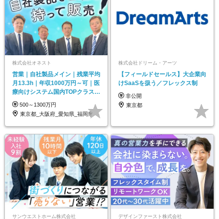
株式会社オネスト
株式会社ドリーム・アーツ
営業｜自社製品メイン｜残業平均
【フィールドセールス】大企業向
月13.3h｜年収1000万円～可｜医
けSaaSを扱う／フレックス制
療向けシステム国内TOPクラスシ
非公開
ェア
500～1300万円
東京都
東京都_大阪府_愛知県_福岡県
サンウエストホーム株式会社
デザインファースト株式会社