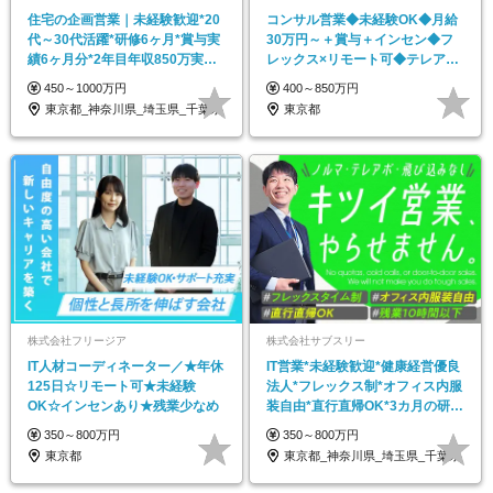
住宅の企画営業｜未経験歓迎*20
コンサル営業◆未経験OK◆月給
代～30代活躍*研修6ヶ月*賞与実
30万円～＋賞与＋インセン◆フ
績6ヶ月分*2年目年収850万実績
レックス×リモート可◆テレアポ
あり
無し◆大手と取引多数
450～1000万円
400～850万円
東京都_神奈川県_埼玉県_千葉県
東京都
株式会社フリージア
株式会社サブスリー
IT人材コーディネーター／★年休
IT営業*未経験歓迎*健康経営優良
125日☆リモート可★未経験
法⼈*フレックス制*オフィス内服
OK☆インセンあり★残業少なめ
装自由*直行直帰OK*3カ月の研修
あり
350～800万円
350～800万円
東京都
東京都_神奈川県_埼玉県_千葉県