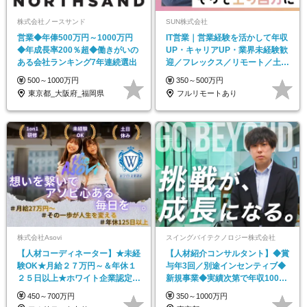
株式会社ノースサンド
SUN株式会社
営業◆年俸500万円～1000万円
IT営業｜営業経験を活かして年収
◆年成長率200％超◆働きがいの
UP・キャリアUP・業界未経験歓
ある会社ランキング7年連続選出
迎／フレックス／リモート／土日
祝休み
500～1000万円
350～500万円
東京都_大阪府_福岡県
フルリモートあり
株式会社Asovi
スイングバイテクノロジー株式会社
【人材コーディネーター】★未経
【人材紹介コンサルタント】◆賞
験OK★月給２７万円～＆年休１
与年3回／別途インセンティブ◆
２５日以上★ホワイト企業認定＆
新規事業◆実績次第で年収1000
リモートOK
万円可能
450～700万円
350～1000万円