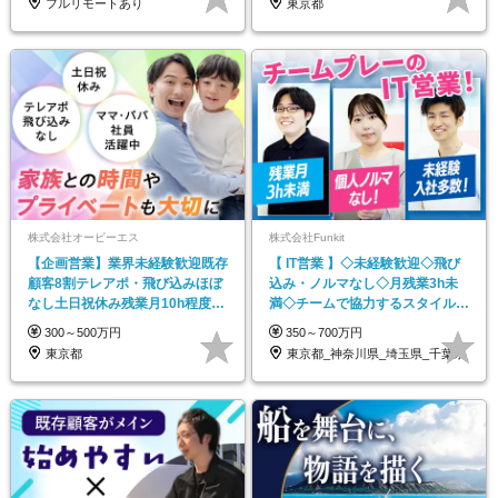
フルリモートあり
東京都
株式会社オービーエス
株式会社Funkit
【企画営業】業界未経験歓迎既存
【 IT営業 】◇未経験歓迎◇飛び
顧客8割テレアポ・飛び込みほぼ
込み・ノルマなし◇月残業3h未
なし土日祝休み残業月10h程度*
満◇チームで協力するスタイルの
賞与年2回
営業◇
300～500万円
350～700万円
東京都
東京都_神奈川県_埼玉県_千葉県