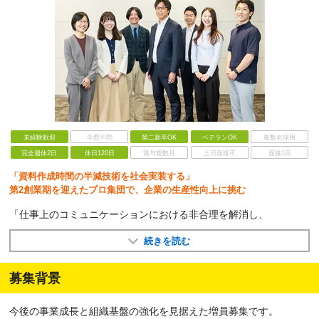
未経験歓迎
学歴不問
第二新卒OK
ベテランOK
複数名採用
完全週休2日
休日120日
賞与複数月
土日面接可
面接1回
「資料作成時間の半減技術を社会実装する」
第2創業期を迎えたプロ集団で、企業の生産性向上に挑む
「仕事上のコミュニケーションにおける非合理を解消し、
続きを読む
募集背景
今後の事業成長と組織基盤の強化を見据えた増員募集です。