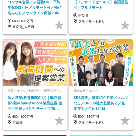
コンサル営業／未経験OK／平均
【インサイドセールス】全国居住
年収843万円／リモート可／飛び
可／フルリモート
込みなし／オンライン商談／年休
非公開
124日
600～800万円
フルリモートあり
東京都_大阪府
加賀ソルネット株式会社【東証プライム上場／加賀電子グループ】
株式会社イルミナ
法人営業(教育機関向け)｜既存顧
SES営業／職業紹介営業／ノルマ
客9割/AppleやAdobe製品提案/住
なし／BP800社の基盤あり／基
宅手当最大4万/リモート可/服装
本在宅／年休124日
自由
400～600万円
500～850万円
東京都
フルリモートあり