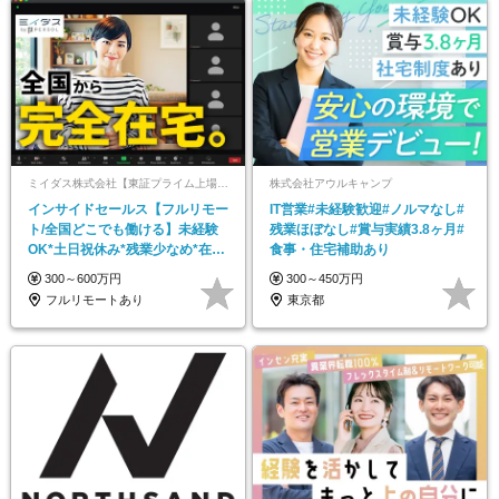
ミイダス株式会社【東証プライム上場パーソルグループ】
株式会社アウルキャンプ
インサイドセールス【フルリモー
IT営業#未経験歓迎#ノルマなし#
ト/全国どこでも働ける】未経験
残業ほぼなし#賞与実績3.8ヶ月#
OK*土日祝休み*残業少なめ*在宅
食事・住宅補助あり
勤務手当あり
300～600万円
300～450万円
フルリモートあり
東京都