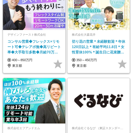
デザインファースト株式会社
株式会社大森花卉
コンサル営業◆フレックス×リモ
切り花の営業＊未経験歓迎＊年休
ート可◆テレアポ無◆高リピート
120日以上＊有給平均11.8日＊女
率◆大手取引多数◆月給70万も
性育休100%＊誕生日に花束贈呈
可◆賞与・インセン有
＊家賃補助
400～850万円
350～450万円
東京都
東京都
株式会社エフアンドエム
株式会社ぐるなび （東証スタンダード上場）