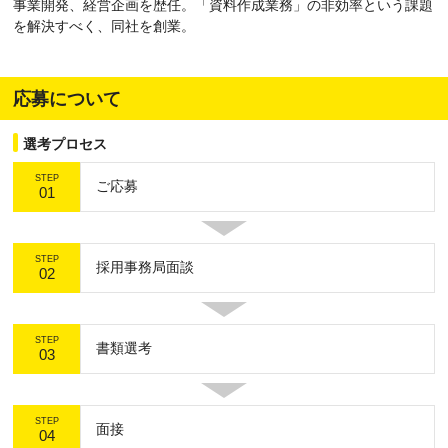
事業開発、経営企画を歴任。「資料作成業務」の非効率という課題
を解決すべく、同社を創業。
応募について
選考プロセス
STEP
ご応募
01
STEP
採用事務局面談
02
STEP
書類選考
03
STEP
面接
04