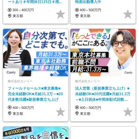
ートあり＃年間休日125日＃残業
時差出勤導入中
なし＃産育休
300～400万円
400～500万円
東京都
東京都
株式会社カンリー
株式会社カンリー
フィールドセールス■東京募集■
法人営業（新規事業立ち上げ）■
完全未経験OK■月給31.3万～■20
未経験OK■20代活躍■月給31.3万
代多数活躍■新規事業立ち上げ
～■土日祝休■年間表彰式回数約
50回
400～500万円
400～500万円
東京都
東京都