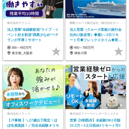
株式会社テクニコ
郵船クルーズ株式会社／株式会社オーシャンホテルシステムズ【飛鳥クルーズ合同募集】
法人営業*未経験歓迎*ライブ・イ
法人営業（クルーズ客船の旅行会
ベント好き歓迎*残業少なめ*ベテ
社向け販促等）◆週1～2日リモ
ランが手厚くサポート
ート可◆フレックスタイム◆実働
7h◆年休125日
300～450万円
450～700万円
東京都_大阪府
神奈川県
株式会社メティス
株式会社ファーマインターナショナル
【 IT事務 】＼27歳以下限定！ほ
営業【9割既存】未経験OK#月額
ぼ全員面談！／完全未経験＃リモ
33.3万～#土日祝休#リモート可#