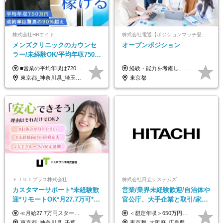
株式会社HRエイド
株式会社電通【ポジションマッチ登録】
メンズクリニックのカウンセ
オープンポジション
ラー/未経験OK/平均年収750万
円/4人に1人が年収1000万円超
■営業の平均年収は720万円！ ■4人に1人が年収1000万円超え 月給27万円～100万円+インセンティブ(平均月20～40万円程) ＜インセンティブ制度について＞ 当社では創業以来、頑張ったらその分稼げる環境づくりに注力。カウンセラー部署では、個人の成約金額・チームの成果・事業部の売上利益を掛け合わせる新しいインセンティブ制度を導入しました。あなたの頑張り次第で毎月高インセンティブが実現できる体制です！ ※上記金額には固定残業代（35,500円以上～・30時間分）が含まれます。時間超過分は追加支給します。 ※試用期間3か月あり。研修期間3か月中は、月給25万円～30万円になります。(固定残業代：35,500円～・23h分を含む) ※インセンティブの一部は、研修期間中から支給されます。その他待遇の差異はありません。
経験・能力を考慮し、当社規定により決定します。 ▼参考情報 ------------ 年収イメージ：500万～1500万
え/成約率90％
東京都_神奈川県_埼玉県_千葉県_大阪府_愛知県_北海道_宮城県_栃木県_群馬県_静岡県_兵庫県_京都府_岡山県_熊本県
東京都
ＦＪＵＴプラス株式会社
株式会社日立システムズ
カスタマーサポート*未経験歓
営業/業界未経験歓迎/自治体や
迎*リモートOK*月27.7万可*賞
官公庁、大手企業と取引/家
与年2回*転勤なし*連休
族・住宅手当あり/年間休日
≪月給27.7万円スタートも可／賞与年2回≫ ■月給21万円～27.7万円＋各種手当＋賞与年2回 ※給与は勤務地に応じて変更します ※年齢や経験・スキルなどを考慮して決定します ※時間外手当は全額支給 ※上記は初年度の月給となります ※試用期間3ヶ月（その他待遇に差異はありません） 【固定残業代について】 なし（残業代は、実際の労働時間に応じて別途全額支給）
＜想定年収＞650万円～800万円以上 ※リーダークラスで裁量労働制適用の場合 【リーダークラス】月給35万円以上～月給50万円以上＋賞与2回 ▼年収650万円 ／ 32歳 主任クラス ／月給350,000円＋賞与 ＜想定年収＞500万円～650万円以上 ※メンバークラスは残業代別途全額支給 【メンバークラス】月給23万4500円以上～月給35万円以上＋賞与2回 ▼年収560万円 ／ 28歳 ／月給278,500円＋賞与＋時間外手当 【各種手当が充実】 ◎通勤手当 ◎家族手当 ◎住宅手当（賃貸料の50％を支給◎当社規定あり）など ※経験・年齢を考慮の上、当社規定により優遇します。 ※試用期間3ヶ月(給与・条件面に変更ありません)
OK/ZE010232
127日/賞与年2回
東京都_神奈川県_千葉県_大阪府_愛知県_北海道_長野県_石川県_広島県_福岡県
東京都_大阪府_広島県_岡山県