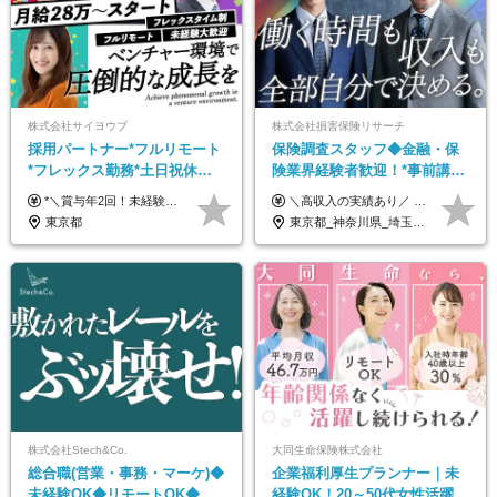
株式会社サイヨウブ
株式会社損害保険リサーチ
採用パートナー*フルリモート
保険調査スタッフ◆金融・保
*フレックス勤務*土日祝休み*
険業界経験者歓迎！*事前講習
月給28万円～*産育休取得実績
あり*30代～60代活躍*調査は
*＼賞与年2回！未経験から月給28万円スタート／* ★昇給年12回あり！随時昇給のチャンス ◆月給28万～40万円＋賞与年2回＋各種インセンティブ ※経験・スキルを考慮の上、決定します ※試用期間6ヶ月間あり（期間中は月給26万円～になります。その他待遇等に差異はありません） ※月給には月35時間分の固定残業代含む（月5万4800円/超過分別途支給） ※ほとんどのメンバーが残業ゼロです！フレックスタイム制のため、自分の生活に合わせて調整できます。 ＼希望性で土曜日出勤あり／ お客様より「土曜日に応募者の対応をしてほしい」という ご要望を受けた際に、応募者対応⇒求職者との メッセージのやり取りなど、対応が発生する場合があります。 ※土曜日に出勤いただく場合は ・2時間稼働：4500円 ・4時間稼働：9000円 の給与が発生。勤務時間が4時間超えることは原則ありません。 短期間で高い給与をGETできるチャンスです♪
＼高収入の実績あり／ なかには年収1000万円を超える方もいらっしゃいます！ 【完全出来高報酬制】 ★仕事に慣れるまで収入をサポート 1か月目：報酬が通常の2倍 2か月目：報酬が通常の1.5倍 ※災害に関する業務については、収入サポートの対象外 ※試用期間はありません ＊＊＊業務報酬の例＊＊＊ ・事故原因調査（4箇所確認）…1万5000円～ ・有無責／不正請求疑義調査（自動車案件）…2万円～ ・医療調査（1箇所確認）…1万7000円～ ・書類取付（1箇所訪問）…3000円～ ※上記は目安になります ※実際の報酬は業務報酬に応じた個々のスキル・実績を加味したものになります
あり*年間休日120日
原則直行直帰*高収入可
東京都
東京都_神奈川県_埼玉県_千葉県_大阪府_愛知県_北海道_青森県_岩手県_宮城県_秋田県_山形県_福島県_茨城県_栃木県_群馬県_新潟県_山梨県_長野県_富山県_石川県_福井県_静岡県_岐阜県_三重県_兵庫県_京都府_滋賀県_奈良県_和歌山県_広島県_岡山県_鳥取県_島根県_山口県_徳島県_香川県_愛媛県_高知県_福岡県_熊本県_佐賀県_長崎県_大分県_宮崎県_鹿児島県_沖縄県
株式会社Stech&Co.
大同生命保険株式会社
総合職(営業・事務・マーケ)◆
企業福利厚生プランナー｜未
未経験OK◆リモートOK◆学
経験OK！20～50代女性活躍｜