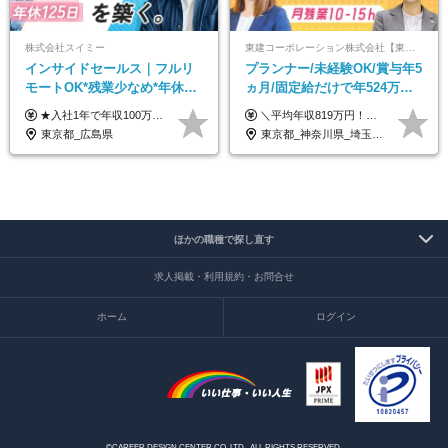
株式会社スイミー
東建コーポレーション株式会社【東証プライム・名証プレミア上場】
インサイドセールス｜フルリ
プランナー/未経験OK/賞与年5
モートOK*残業少なめ*年休
ヵ月/固定給だけで年524万円
125日*住宅手当あり*副業
可能/二人に一人が年収700万
★入社1年で年収100万円アップの実績も！ ★営業インセンティブあり ★全国から勤務OK！地方でも給与水準は東京と同じです！ ■月給23万円～40万円＋各種手当＋賞与年2回(業績・規定による) ┗初年度想定年収：320万円～700万円 ※標準的な月間インセンティブの獲得金額・住宅手当含む ※給与は経験・スキルなどを考慮のうえ決定します ※上記には、固定残業代（月19時間分／2万9,200円～5万1,000円）を含みます。 超過分は別途追加支給いたします 【試用期間について】 ・試用期間6ヶ月間あり ・期間中の住宅手当の支給はありません ・雇用形態は契約社員になります。その他の待遇に変更はありません
＼平均年収819万円！社員の最大年収3,131万円／ ＼2人に1人が年収700万円以上／ ＼5人に1人が年収1,000万円以上！／ 固定給だけで、年収524万円も可能！ インセンティブだけでなく固定給でもしっかり稼げる仕組みです！ 【入社初年度】 年収400万～550万円＋インセンティブ →月給26万3,000円～29万5,600円＋賞与年2回（基本給×約5ヵ月分※前年度実績）＋インセンティブ＋各種手当 【インセンティブ】 1物件着工で目安80万～200万円 ※建物の契約金額実績によります 【各種手当】 ・都市手当…月1万円～3万円（首都圏・東海圏・関西圏で弊社指定の事業所に勤務する方が対象） ・家族手当…配偶者：月1万円、子供1名につき：月5千円 ・資格手当…FP資格1級：月1万円、2級：月5千円、3級：月3千円 ・役職手当…昇進欄に詳細記載（主任補：月5千円→主任：月1万円…） 【その他】 ※上記月給には、固定残業代【47時間分（7万3,800円以上）】が含まれます ※月平均残業時間は14時間と少なめです（2023年度） ※固定残業代の時間数を超える時間外労働は追加で支給 但し、時間数を超える時間外労働が発生する場合もあります（特別条項付き協定締結済）
OK*20代・30代が9割
円/休めて稼げる
東京都_広島県
東京都_神奈川県_埼玉県_千葉県_大阪府_愛知県_宮城県_茨城県_栃木県_群馬県_静岡県_兵庫県_京都府_福岡県
ほかの職種で探し直す
求人掲載・利用規約・お問合せ
ホーム
ログイン
©CAREER DESIGN CENTER CO.,LTD. .ALL RIGHTS RESERVED.