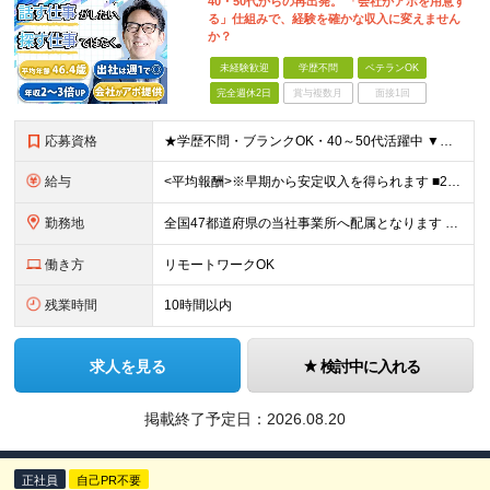
40・50代からの再出発。 「会社がアポを用意す
る」仕組みで、経験を確かな収入に変えません
か？
未経験歓迎
学歴不問
ベテランOK
完全週休2日
賞与複数月
面接1回
応募資格
★学歴不問・ブランクOK・40～50代活躍中 ▼以下いずれかのご経験をお持ちの方 ■金融業界（保険会社や銀行、証券会社、信用金庫など）での就業経験 ■何かしらの営業経験をお持ちの方 ※ブランクのある方
給与
<平均報酬>※早期から安定収入を得られます ■2年目～：888万円 ■3年目～：960万円 ■4年目～：1028万円 ★成果連動型報酬（営業成績に応じて支給/45時間分固定残業代含む/超過分は別途支
勤務地
全国47都道府県の当社事業所へ配属となります ※居住地や希望の勤務先を考慮します ※リモートワークOK／転勤なし ＜本社＞ 東京都台東区浅草橋1-1-8 FP浅草橋ビル (変更の範囲)上記を除く当
働き方
リモートワークOK
残業時間
10時間以内
求人を見る
検討中に入れる
掲載終了予定日：
2026.08.20
正社員
自己PR不要