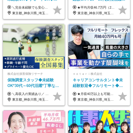
歴不問◆20代活躍中！
リモートOK｜平均月収46.7万
＼完全未経験でも安心して年収UP可能です！／ -------------- 【1】営業 月給25万円～80万円＋賞与 【2】事務 月給21万円～50万円＋賞与 【3】マーケ 月給25万円～80万円＋賞与 ※試用期間3ヶ月間の待遇に変動はありません。 ※みなし残業代(月20時間分29,725円～)を含む。（※超過分は追加支給）
★平均月収46.7万円（2024年度実績） ★安心の固定給＋賞与年2回＋インセンティブ！手当も充実 月給21万円～23万円＋諸手当＋インセンティブ＋賞与年2回 ※給与は年間平均の税込定例給与です。賞与は含みません。 ※約3週間の研修期間中は日当8000円を支給いたします。 ※試用期間6ヵ月あり（期間中の条件変更なし） ◆東京・神奈川・千葉・埼玉・愛知（一部）・京都・大阪・兵庫（一部）：月給23万円以上 ◆静岡（一部）・三重・岐阜：月給22万円以上 ◆上記以外の地域：月給21万円以上
｜子育て＆介護支援◎
東京都_神奈川県_埼玉県_千葉県_大阪府_愛知県_北海道_青森県_岩手県_宮城県_秋田県_山形県_福島県_茨城県_栃木県_群馬県_新潟県_山梨県_長野県_富山県_石川県_福井県_静岡県_岐阜県_三重県_兵庫県_京都府_滋賀県_奈良県_和歌山県_広島県_岡山県_鳥取県_島根県_山口県_徳島県_香川県_愛媛県_高知県_福岡県_熊本県_佐賀県_長崎県_大分県_宮崎県_鹿児島県_沖縄県
東京都_神奈川県_埼玉県_千葉県_大阪府_愛知県_北海道_青森県_岩手県_宮城県_秋田県_山形県_福島県_茨城県_栃木県_群馬県_新潟県_山梨県_長野県_富山県_石川県_福井県_静岡県_岐阜県_三重県_兵庫県_京都府_滋賀県_奈良県_和歌山県_広島県_岡山県_鳥取県_島根県_山口県_徳島県_香川県_愛媛県_高知県_福岡県_熊本県_佐賀県_長崎県_大分県_宮崎県_鹿児島県_沖縄県
株式会社損害保険リサーチ
ｎｏｔａｒｉ株式会社
保険調査スタッフ◆未経験
キャリアコンサルタント◆未
OK*30代～60代活躍*丁寧な講
経験歓迎◆フルリモート◆フ
習・サポートあり*原則直行直
レックス制◆10時出勤・16時
＼高収入の実績あり／ なかには年収1000万円を超えるスペシャリストもいらっしゃいます！ 【完全出来高報酬制】 ★仕事に慣れるまで収入をサポート 1か月目：報酬が通常の2倍 2か月目：報酬が通常の1.5倍 ※災害に関する業務については、収入サポートの対象外 ※試用期間はありません ＊＊＊業務報酬の例＊＊＊ ・事故原因調査（4箇所確認）…1万5000円～ ・有無責／不正請求疑義調査（自動車案件）…2万円～ ・医療調査（1箇所確認）…1万7000円～ ・書類取付（1箇所訪問）…3000円～ ※上記は目安になります ※実際の報酬は業務報酬に応じた個々のスキル・実績を加味したものになります
★月収40万以上も可能！ ★能力・スキル・経験を考慮した年収額を設定します ■月給20万円～40万円＋決算賞与 ※経験・スキルを考慮のうえ決定します ※給与にはみなし残業代40時間分を含む。そのほか詳細に関しては別途面接時にご説明します ※試用期間3ヵ月あり。期間中の雇用形態・条件などに差異はありません
帰／全国募集・業務委託
退勤も可◆残業月10時間以内
東京都_神奈川県_埼玉県_千葉県_大阪府_愛知県_北海道_青森県_岩手県_宮城県_秋田県_山形県_福島県_茨城県_栃木県_群馬県_新潟県_山梨県_長野県_富山県_石川県_福井県_静岡県_岐阜県_三重県_兵庫県_京都府_滋賀県_奈良県_和歌山県_広島県_岡山県_鳥取県_島根県_山口県_徳島県_香川県_愛媛県_高知県_福岡県_熊本県_佐賀県_長崎県_大分県_宮崎県_鹿児島県_沖縄県
東京都_神奈川県_埼玉県_千葉県_大阪府_愛知県_北海道_青森県_岩手県_宮城県_秋田県_山形県_福島県_茨城県_栃木県_群馬県_新潟県_山梨県_長野県_富山県_石川県_福井県_静岡県_岐阜県_三重県_兵庫県_京都府_滋賀県_奈良県_和歌山県_広島県_岡山県_鳥取県_島根県_山口県_徳島県_香川県_愛媛県_高知県_福岡県_熊本県_佐賀県_長崎県_大分県_宮崎県_鹿児島県_沖縄県