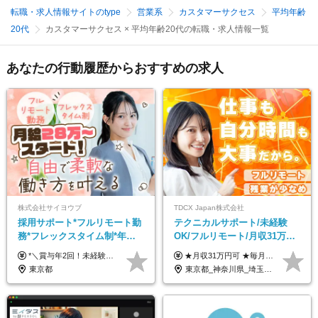
転職・求人情報サイトのtype
営業系
カスタマーサクセス
平均年齢
20代
カスタマーサクセス × 平均年齢20代の転職・求人情報一覧
あなたの行動履歴からおすすめの求人
株式会社サイヨウブ
TDCX Japan株式会社
採用サポート*フルリモート勤
テクニカルサポート/未経験
務*フレックスタイム制*年休
OK/フルリモート/月収31万円
120日*土日祝休み*残業ほぼな
可/月最大3万のインセンティ
*＼賞与年2回！未経験から月給28万円スタート／* ◆月給28万～40万円＋賞与年2回＋各種インセンティブ ※経験・スキルを考慮の上、決定します ※試用期間6ヶ月間あり（期間中は月給26万円～になります。その他待遇等に差異はありません） ※月給には月35時間分の固定残業代含む（月5万4800円/超過分別途支給） ※ほとんどのメンバーが残業ゼロです！フレックスタイム制のため、自分の生活に合わせて調整できます。 ＼希望性で土曜日出勤あり／ お客様より「土曜日に応募者の対応をしてほしい」という ご要望を受けた際に、応募者対応⇒求職者との メッセージのやり取りなど、対応が発生する場合があります。 ※土曜日に出勤いただく場合は ・2時間稼働：4500円 ・4時間稼働：9000円 の給与が発生。勤務時間が4時間超えることは原則ありません。 短期間で高い給与をGETできるチャンスです♪
★月収31万円可 ★毎月「最大3万円」のインセンティブあり 月給266,228円～＋スキル手当（15,000円）＋インセンティブ（月最大3万円） ※月給例（月額最大額）：281,228 円＋残業代発生分 インセンティブを最大まで取得できた場合は、月額最大額：311,228円＋残業代発生分 となります ※経験・スキルなどを考慮し決定します ※残業代は1分単位で支給 ※試用期間3ヵ月あり（契約社員期間も給与・待遇に変更なし） ※インセンティブは効率性、顧客満足、勤怠状況等の結果により毎月金額が決定されます。 ＼”頑張り”はインセンティブで還元！／ 入社3ヶ月目から、目標数字やKPI、勤怠状況、お客様アンケートなどをもとに評価をスタート。 最短4ヶ月目にはインセンティブの支給も可能です！
し*育児中社員8割以上
ブ支給/平均年齢33歳
東京都
東京都_神奈川県_埼玉県_千葉県_大阪府_愛知県_北海道_青森県_岩手県_宮城県_秋田県_山形県_福島県_茨城県_栃木県_群馬県_新潟県_山梨県_長野県_富山県_石川県_福井県_静岡県_岐阜県_三重県_兵庫県_京都府_滋賀県_奈良県_和歌山県_広島県_岡山県_鳥取県_島根県_山口県_徳島県_香川県_愛媛県_高知県_福岡県_熊本県_佐賀県_長崎県_大分県_宮崎県_鹿児島県_沖縄県