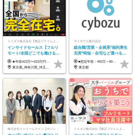
ミイダス株式会社【東証プライム上場パーソルグループ】
サイボウズ株式会社
インサイドセールス【フルリ
総合職/営業・企画系*福利厚生
モート/全国どこでも働ける】
充実*時短・在宅など選べる働
未経験OK*土日祝休み*残業少
き方*賞与年2回
★年収423万〜623万円のモデルあり（想定時間外手当10時間分含む） ★半年に一度ドカンと支給のボーナスあり（半年に1度最大150万円） 月給25万円〜＋各種手当＋インセンティブ ＊リモートワーク手当（4000円/月） ＊リモートワーク一時金（1万5000円） ＊残業手当全額支給 ※経験・スキルにより月給を決定します ※試用期間：2ヵ月あり。期間中の雇用形態・給与・待遇に変更はありません 《頑張りはインセンティブとして還元！》 当社は5段階の評価制度を導入。 半期に1回の評価で最高ランク（5点）を獲得したメンバーには、 150万円のインセンティブを支給！ これが半年に一度のインセンティブとして支給されるため、 成果を出した分だけまとまった収入を得られる仕組みです。 【固定残業代について】 なし（残業代は、実際の労働時間に応じて別途全額支給）
■想定年収：450万～800万円（基本給12ヶ月分＋賞与2ヶ月分） ※上記想定年収はフルタイムの働き方を想定しています。 それ以外の働き方（勤務日数、時短、固定残業時間数の変更など）の場合 上記想定年収の支給を確約するものではありません ※賞与は全社の業績に応じて変動の可能性があります ※ご経験・スキルを考慮のうえ、当社規定により優遇します （試用期間3ヶ月有/給与・待遇に差異なし） ■昇給年1回 ■賞与年2回（2月・8月）
なめ*在宅勤務手当あり
東京都_神奈川県_埼玉県_千葉県_大阪府_愛知県_北海道_青森県_岩手県_宮城県_秋田県_山形県_福島県_茨城県_栃木県_群馬県_新潟県_山梨県_長野県_富山県_石川県_福井県_静岡県_岐阜県_三重県_兵庫県_京都府_滋賀県_奈良県_和歌山県_広島県_岡山県_鳥取県_島根県_山口県_徳島県_香川県_愛媛県_高知県_福岡県_熊本県_佐賀県_長崎県_大分県_宮崎県_鹿児島県_沖縄県
東京都
株式会社ストリームライン【ポジションマッチ登録】
ミイダス株式会社【東証プライム上場パーソルグループ】