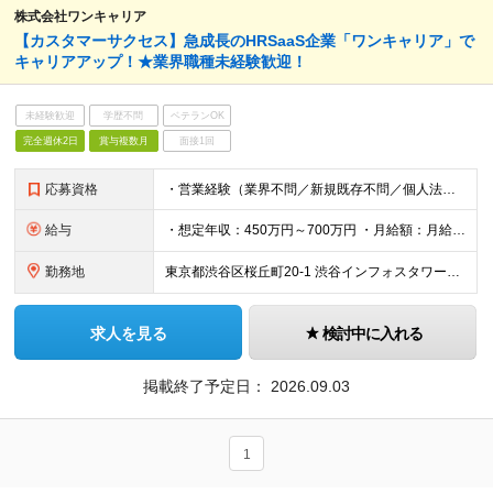
株式会社ワンキャリア
【カスタマーサクセス】急成長のHRSaaS企業「ワンキャリア」で
キャリアアップ！★業界職種未経験歓迎！
未経験歓迎
学歴不問
ベテランOK
完全週休2日
賞与複数月
面接1回
応募資格
・営業経験（業界不問／新規既存不問／個人法人不問） ※経験年数よりも、経験の濃さやスキル、パーソナリティを重視します ≪求める人物像≫ ・ホスピタリティがあり、丁寧なコミュニケーションが取れる方 ・
給与
・想定年収：450万円～700万円 ・月給額：月給300,000円～466,700円 ・みなし残業代：45時間分（79,000円～122,000円） --------------- 昇給年2回・賞与年
勤務地
東京都渋谷区桜丘町20-1 渋谷インフォスタワー16階 ★原則出社ですが、リモートワークは週1まで可能です。 （変更の可能性）上記を除く当社関連勤務地
求人を見る
検討中に入れる
掲載終了予定日：
2026.09.03
1