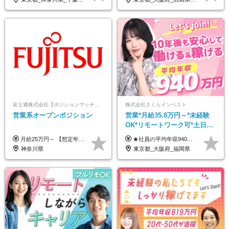
富士通株式会社【ポジションマッチ登録】
株式会社さくらインベスト
営業系オープンポジション
営業*月給35.8万円～*未経験
OK*リモートワーク可*土日祝
休み*年休123日以上*転職者全
月給25万円～ 【想定年収】 400万円～1000万円（残業代及び諸手当込） ※ご経験、前年収、ご年齢に応じて決定します。
★社員の平均年収940万円（※2025年11月時点） ★転職者は全員収入アップを実現 ★入社半年で昇給した実績あり！ 【営業未経験】 月給35万8,000円～（固定残業代含む）＋インセンティブ ＋賞与年2回 【管理職候補】 月給40万円～100万円＋インセンティブ＋賞与年2回 ※固定残業代は、時間外労働の有無にかかわらず月25時間分（月5万8,000円～）を支給します。 ※上記を超える時間外労働分は、別途追加で支給します。 ＼月給額が高い理由について／ 当社が扱うのは、1件あたり100万円以上となる高単価な金融商品です。 そのため月給ベースも高く設定して社員に還元しています。 ＜試用期間中の給与＞※営業未経験の方 試用期間2カ月あり。 月給25万円＋営業手当5万円（資格取得後より日割り支給） ※残業代は別途全額支給します。 ※その他の待遇に差異はありません。 ★時短勤務も可能です ・7時間勤務：月給26万2,500円～＋インセンティブ＋賞与（年2回） ・6時間勤務：月給24万円～＋インセンティブ＋賞与（年2回） （時短勤務例）9:00-16:00、10:00-17:00など
員が収入UP
神奈川県
東京都_大阪府_福岡県