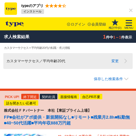
typeのアプリ
インストール
ログイン
会員登録
検討中(
0
)
MENU
1
求人検索結果
件中
1～1
件表示
カスタマーサクセス × 平均年齢20代の転職・求人情報
カスタマーサクセス／平均年齢20代
変更
保存した検索条件
PICK UP!
終了間近
契約社員
面接情報有
自己PR不要
話を聞きたい応募可
株式会社ＦＰパートナー 本社【東証プライム上場】
FP■会社がアポ提供・新規開拓なし■リモート■残業月2.8h■転勤無
■40~50代活躍■平均年収888万円超