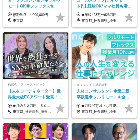
オープンポジション◆フルリ
コールスタッフ[フルリモー
モートOK◆フレックス制
ト]*未経験OK*ママ社員も活躍
中*ブランクOK*全国どこでも
想定年収：4,000,000円 ～ 8,000,000円 月給：288,000円 ～ 570,000円 ※ご経験・能力に応じて決定いたします。 ※上記額にはみなし残業代を含みます。 ※超過分は全額支給いたします。 ※みなし残業代 45,000円 ～ 89,050円／月 ※みなし残業時間 20時間／月 ※試用期間：3ヶ月（試用期間中の待遇に差異はありません） 【固定残業代について】 固定残業20時間分（45,000円～89,050円）を含む ※超過分は別途全額支給
★年収423万〜623万円のモデルあり（想定時間外手当10時間分含む） ★半年に一度ドカンと支給のボーナスあり（半年に1度最大150万円） 月給25万円〜＋各種手当＋インセンティブ ＊リモートワーク手当（4000円/月） ＊リモートワーク一時金（1万5000円） ＊残業手当全額支給 ※経験・スキルにより月給を決定します ※試用期間：2ヵ月あり。期間中の雇用形態・給与・待遇に変更はありません 《頑張りはインセンティブとして還元！》 当社は5段階の評価制度を導入。 半期に1回の評価で最高ランク（5点）を獲得したメンバーには、 150万円のインセンティブを支給！ これが半年に一度のインセンティブとして支給されるため、 成果を出した分だけまとまった収入を得られる仕組みです。 【固定残業代について】 なし（残業代は、実際の労働時間に応じて別途全額支給）
働ける
東京都
東京都_神奈川県_埼玉県_千葉県_大阪府_愛知県_北海道_青森県_岩手県_宮城県_秋田県_山形県_福島県_茨城県_栃木県_群馬県_新潟県_山梨県_長野県_富山県_石川県_福井県_静岡県_岐阜県_三重県_兵庫県_京都府_滋賀県_奈良県_和歌山県_広島県_岡山県_鳥取県_島根県_山口県_徳島県_香川県_愛媛県_高知県_福岡県_熊本県_佐賀県_長崎県_大分県_宮崎県_鹿児島県_沖縄県
株式会社ファーストピック
ｎｏｔａｒｉ株式会社
【人材コーディネーター】世
人材コンサルタント◆第二新
界最大級ECアワード受賞！フ
卒歓迎◆フルリモート＆全国
ルリモート／未経験◎／月給
から勤務OK◆残業月10h以内
★月給３２万円～５０万円＋インセンティブ賞与＋決算賞与★ （30時間の固定残業代、一律月54,750円を含む。超過分は支給） ※経験・スキルを考慮の上、決定 ※昇給：随時あり 【インセンティブについて】 自社サービスを提案し、サービス化した場合、一部の利益をインセンティブとして還元します。 試用期間中（6か月間）は、下記の給与となります。 【一都三県、大阪、名古屋、福岡の方】 月給２４万円～＋役職手当＋インセンティブ賞与 【一都三県以外の関東圏、九州、東北、北海道、その他地域の方】 月給２０万円～＋役職手当＋インセンティブ賞与 ※試用期間6ヶ月 ※試用期間中の待遇・福利厚生に差異はなし
★月収40万以上も可能！ ★能力・スキル・経験を考慮した年収額を設定します ★年功序列ではなく、チャレンジを評価して給与に反映！ ■月給20万円～40万円＋決算賞与 ※経験・スキルを考慮のうえ決定します ※給与にはみなし残業代40時間分を含む。そのほか詳細に関しては別途面接時にご説明します ※試用期間3ヵ月あり。期間中の雇用形態・条件などに差異はありません
３２万円～／年休１３０日以
◆フレックス制
東京都_神奈川県_埼玉県_千葉県_大阪府_愛知県_北海道_青森県_岩手県_宮城県_秋田県_山形県_福島県_茨城県_栃木県_群馬県_静岡県_岐阜県_三重県_兵庫県_京都府_滋賀県_奈良県_和歌山県_広島県_岡山県_鳥取県_島根県_山口県_福岡県_熊本県_佐賀県_長崎県_大分県_宮崎県_鹿児島県
東京都_神奈川県_埼玉県_千葉県_大阪府_愛知県_北海道_青森県_岩手県_宮城県_秋田県_山形県_福島県_茨城県_栃木県_群馬県_新潟県_山梨県_長野県_富山県_石川県_福井県_静岡県_岐阜県_三重県_兵庫県_京都府_滋賀県_奈良県_和歌山県_広島県_岡山県_鳥取県_島根県_山口県_徳島県_香川県_愛媛県_高知県_福岡県_熊本県_佐賀県_長崎県_大分県_宮崎県_鹿児島県_沖縄県
上／