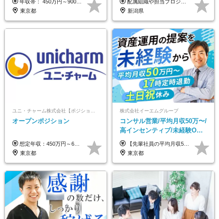
年収帯： 450万円～900万円 ※経験・スキルを考慮の上、決定します。
配属組織や担当プロジェクトにより異なります。 想定年収：400万円～1000万円 ※ご経験やスキルに応じて決定します。 ※上記想定年収はあくまでも目安の金額であり、 選考を通じて上下する可能性があります。
東京都
新潟県
ユニ・チャーム株式会社【ポジションマッチ登録】
株式会社イーエムグループ
オープンポジション
コンサル営業/平均月収50万〜/
高インセンティブ/未経験OK/
残業なし/4,50代も活躍/ブラン
想定年収：450万円～650万円 ※経験・能力を考慮の上、規定により優遇いたします ※試用期間6ヵ月（その間の給与・待遇に変動はありません）
【先輩社員の平均月収50万円】 月給30万円以上+インセンティブ+その他手当 ※経験・スキルを考慮の上で給与を決定します ※上記には5万円（月20時間分）のみなし残業代と一律手当（営業手当4万円、能力評価手当4万円）を含みます ※上記を超える残業代は別途全額支給します ※試用期間：3ヶ月あり（試用期間中の待遇に差異なし）
ク可/面接1回
東京都
東京都