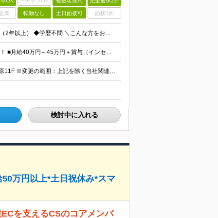
卒OK
ベテランOK
複数名採用
完全週休2日
企業
転勤なし
土日面接可
面接1回
◆社会人経験3年以上 ◆人材業界での経験をお持ちの方（2年以上） ◆学歴不問 ＼こんな方をお待ちしています／ ・当社のビジョンに共感していただける方 ・多様性を良しとする感性をお持ちの方 ・トラブル
★インセンティブ1回につき70万～80万円の支給実績も！ ■月給40万円～45万円＋賞与（インセンティブ）年2回 ※給与は経験・スキルを考慮のうえ決定します。 ※上記には、固定残業代（月30時間分／
【東京本社】 東京都千代田区神田須田町2-25 GYB秋葉原11F ※変更の範囲：上記を除く当社関連勤務地（東京都千代田区及び大阪営業所）
検討中に入れる
給50万円以上*土日祝休み*スマ
ECを支えるCSのコアメンバ