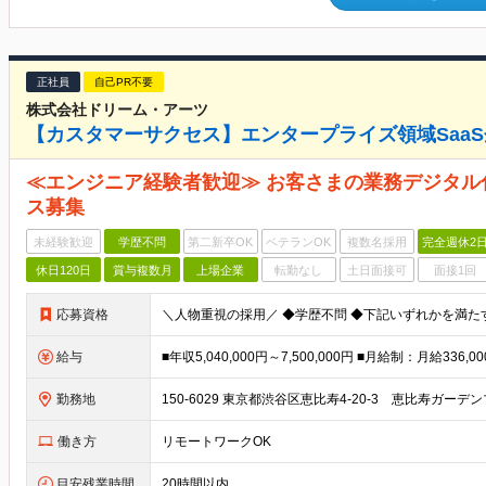
正社員
自己PR不要
株式会社ドリーム・アーツ
【カスタマーサクセス】エンタープライズ領域Saa
≪エンジニア経験者歓迎≫ お客さまの業務デジタ
ス募集
未経験歓迎
学歴不問
第二新卒OK
ベテランOK
複数名採用
完全週休2
休日120日
賞与複数月
上場企業
転勤なし
土日面接可
面接1回
応募資格
給与
勤務地
働き方
リモートワークOK
目安残業時間
20時間以内