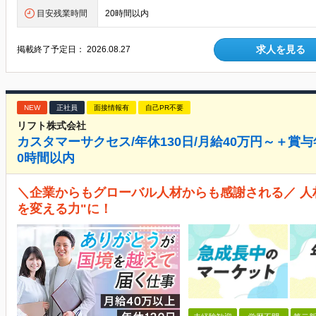
目安残業時間
20時間以内
求人を見る
掲載終了予定日：
2026.08.27
NEW
正社員
面接情報有
自己PR不要
リフト株式会社
カスタマーサクセス/年休130日/月給40万円～＋賞与
0時間以内
＼企業からもグローバル人材からも感謝される／ 人
を変える力"に！