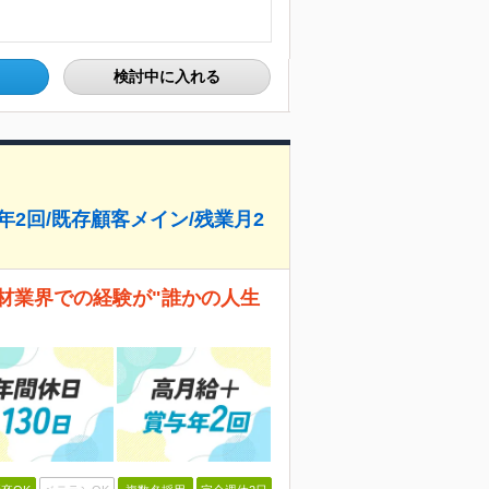
検討中に入れる
年2回/既存顧客メイン/残業月2
材業界での経験が"誰かの人生