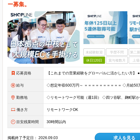
ー募集。
未経験歓迎
学歴不問
第二新
休日120日
賞与複数月
上場
応募資格
給与
勤務地
働き方
リモートワークOK
目安残業時間
30時間以内
求人を見る
掲載終了予定日：
2026.09.03