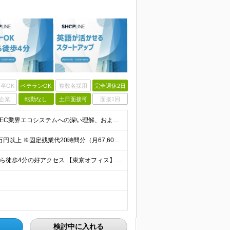
卒OK
ベテランOK
複数名採用
完全週休2日
企業
転勤なし
土日面接可
面接1回
【これまでの営業経験をグローバルに活かしたい方】 ●EC業界エコシステムへの深い理解、および関連する人脈 ●新規開拓、商談推進、パートナー管理の経験 ●英語または中国語：ビジネスコミュニケーションが可
◇想定年収600万円～ ＝＝＝＝＝＝＝＝＝＝ ◇月給50万円以上 ※固定残業代20時間分（月67,600円～）を含む ┗上記を超える時間外労働分は追加で支給 ※経験やスキルを考慮し決定します。 ※試用
◇リモートワーク可能（週1回） ◇四ツ谷駅、麹町駅から徒歩4分の好アクセス 【東京オフィス】 東京都千代田区麹町６丁目２－６ ＰＭＯ麹町４階Ｈ１Ｏ麹町４０９ (変更の範囲)上記を除く当社関連勤務地
検討中に入れる