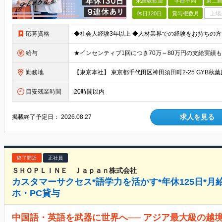
未経験歓迎
学歴不問
第二新
休日120日
賞与複数月
上場
応募資格
給与
勤務地
目安残業時間
20時間以内
求人を見る
掲載終了予定日：
2026.08.27
終了間近
正社員
ＳＨＯＰＬＩＮＥ Ｊａｐａｎ株式会社
カスタマーサクセス*語学力を活かす*年休125日*月
ホ・PC貸与
中国語・英語を武器に世界へ── アジア最大級の越境