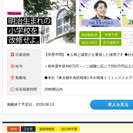
未経験歓迎
学歴不問
第二新
休日120日
賞与複数月
上場
応募資格
給与
勤務地
目安残業時間
20時間以内
求人を見る
掲載終了予定日：
2026.08.13
NEW
正社員
面接情報有
自己PR不要