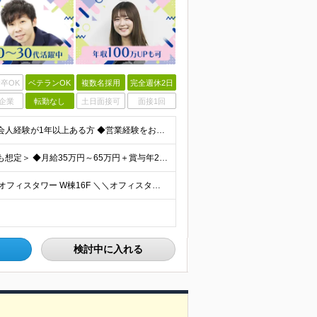
卒OK
ベテランOK
複数名採用
完全週休2日
企業
転勤なし
土日面接可
面接1回
【学歴不問】 ★人柄と誠実さを重視した採用です ◆社会人経験が1年以上ある方 ◆営業経験をお持ちの方は優遇します（法人・個人、業界・商材は不問） ※業界知識・建築知識は不要です。入社後に案件と先輩
＜初年度年収490万円～／ご経験に応じて650万円以上も想定＞ ◆月給35万円～65万円＋賞与年2回（7月・12月） 【なぜこの給与を払えるのか】 UR都市機構様・日本郵政様・官公庁との直取引で中間
◆本社 └東京都中央区晴海1-8-8 晴海トリトンスクエアオフィスタワー W棟16F ＼＼オフィスタワー内には商業施設が多数併設／／ カフェやレストラン、コンビニやスーパー、 100円ショップなど様
検討中に入れる