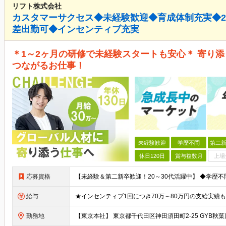
リフト株式会社
カスタマーサクセス◆未経験歓迎◆育成体制充実◆20
差出勤可◆インセンティブ充実
＊1～2ヶ月の研修で未経験スタートも安心＊ 寄り
つながるお仕事！
未経験歓迎
学歴不問
第二新
休日120日
賞与複数月
上場
応募資格
給与
勤務地