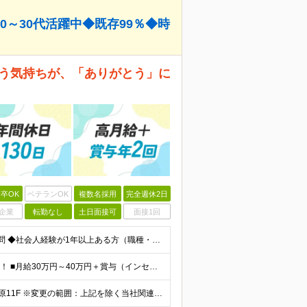
～30代活躍中◆既存99％◆時
添う気持ちが、「ありがとう」に
卒OK
ベテランOK
複数名採用
完全週休2日
企業
転勤なし
土日面接可
面接1回
【未経験＆第二新卒歓迎！20～30代活躍中】 ◆学歴不問 ◆社会人経験が1年以上ある方（職種・業種は不問） ◆普通自動車免許（AT限定可）必須 ＼こんな方をお待ちしています／ ・当社のビジョンに共感
★インセンティブ1回につき70万～80万円の支給実績も！ ■月給30万円～40万円＋賞与（インセンティブ）年2回 ※上記には、固定残業代（月30時間分／54,800円～73,000円）を含んでいます
【東京本社】 東京都千代田区神田須田町2-25 GYB秋葉原11F ※変更の範囲：上記を除く当社関連勤務地（東京都千代田区及び大阪営業所）