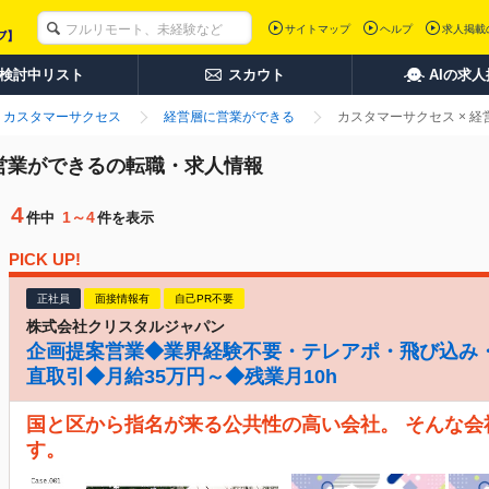
サイトマップ
ヘルプ
求人掲載
検討中リスト
スカウト
AIの求
カスタマーサクセス
経営層に営業ができる
カスタマーサクセス × 
に営業ができるの転職・求人情報
4
1～4
件中
件を表示
PICK UP!
正社員
面接情報有
自己PR不要
株式会社クリスタルジャパン
企画提案営業◆業界経験不要・テレアポ・飛び込み
直取引◆月給35万円～◆残業月10h
国と区から指名が来る公共性の高い会社。 そんな
す。