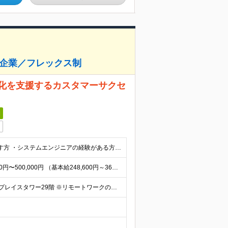
S企業／フレックス制
ル化を支援するカスタマーサクセ
日
＼人物重視の採用／ ◆学歴不問 ◆下記いずれかを満たす方 ・システムエンジニアの経験がある方 ・開発経験のある方 ・プリセールス/カスタマーサクセス経験 ・コンサルティングの経験がある方 ・SaaS企
■年収5,040,000円～7,500,000円 ■月給制：月給336,000円〜500,000円 （基本給248,600円～369,900円 固定残業代87,400円～130,100円/45時間相当
150-6029 東京都渋谷区恵比寿4-20-3 恵比寿ガーデンプレイスタワー29階 ※リモートワークの頻度：月3割 (変更の範囲)上記を除く当社関連勤務地