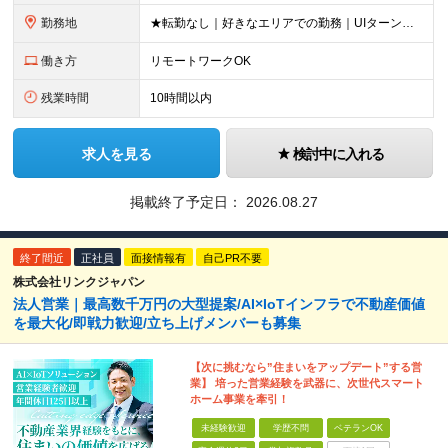
勤務地
★転勤なし｜好きなエリアでの勤務｜UIターン歓迎 全国47都道府県にある支社のいずれかにて勤務していただきます。 ＜募集エリア＞ ◆北海道・東北：北海道/青森/宮城/岩手/秋田/山形/福島
働き方
リモートワークOK
残業時間
10時間以内
求人を見る
検討中に入れる
掲載終了予定日：
2026.08.27
終了間近
正社員
面接情報有
自己PR不要
株式会社リンクジャパン
法人営業｜最高数千万円の大型提案/AI×IoTインフラで不動産価値
を最大化/即戦力歓迎/立ち上げメンバーも募集
【次に挑むなら”住まいをアップデート”する営
業】 培った営業経験を武器に、次世代スマート
ホーム事業を牽引！
未経験歓迎
学歴不問
ベテランOK