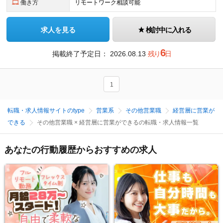
働き方
リモートワーク相談可能
求人を見る
検討中に入れる
6
掲載終了予定日：
2026.08.13
残り
日
1
転職・求人情報サイトのtype
営業系
その他営業職
経営層に営業が
できる
その他営業職 × 経営層に営業ができるの転職・求人情報一覧
あなたの行動履歴からおすすめの求人