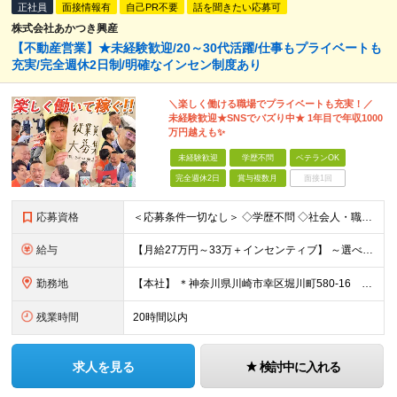
正社員
面接情報有
自己PR不要
話を聞きたい応募可
株式会社あかつき興産
【不動産営業】★未経験歓迎/20～30代活躍/仕事もプライベートも
充実/完全週休2日制/明確なインセン制度あり
＼楽しく働ける職場でプライベートも充実！／
未経験歓迎★SNSでバズり中★ 1年目で年収1000
万円越えも✨
未経験歓迎
学歴不問
ベテランOK
完全週休2日
賞与複数月
面接1回
応募資格
＜応募条件一切なし＞ ◇学歴不問 ◇社会⼈・職種・業種未経験歓迎 ◇基本的なPCスキルをお持ちの⽅
給与
【⽉給27万円～33万＋インセンティブ】 ～選べる給与制度～ 固定給とインセンティブの割合を選択することが可能◎ ⾯接時にご相談可能です！ ￣￣￣￣￣￣￣￣￣￣￣￣￣￣￣￣￣￣￣ 月収27万円の場合
勤務地
【本社】 ＊神奈川県川崎市幸区堀川町580-16 川崎テックセンター9階 ※転勤はありません ※受動喫煙対策あり(オフィス内分煙)
残業時間
20時間以内
求人を見る
検討中に入れる