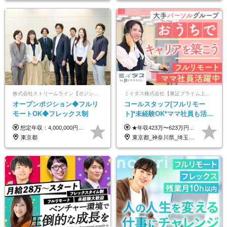
株式会社ストリームライン【ポジションマッチ登録】
ミイダス株式会社【東証プライム上場パーソルグループ】
オープンポジション◆フルリ
コールスタッフ[フルリモー
モートOK◆フレックス制
ト]*未経験OK*ママ社員も活躍
中*ブランクOK*全国どこでも
想定年収：4,000,000円 ～ 8,000,000円 月給：288,000円 ～ 570,000円 ※ご経験・能力に応じて決定いたします。 ※上記額にはみなし残業代を含みます。 ※超過分は全額支給いたします。 ※みなし残業代 45,000円 ～ 89,050円／月 ※みなし残業時間 20時間／月 ※試用期間：3ヶ月（試用期間中の待遇に差異はありません） 【固定残業代について】 固定残業20時間分（45,000円～89,050円）を含む ※超過分は別途全額支給
★年収423万〜623万円のモデルあり（想定時間外手当10時間分含む） ★半年に一度ドカンと支給のボーナスあり（半年に1度最大150万円） 月給25万円〜＋各種手当＋インセンティブ ＊リモートワーク手当（4000円/月） ＊リモートワーク一時金（1万5000円） ＊残業手当全額支給 ※経験・スキルにより月給を決定します ※試用期間：2ヵ月あり。期間中の雇用形態・給与・待遇に変更はありません 《頑張りはインセンティブとして還元！》 当社は5段階の評価制度を導入。 半期に1回の評価で最高ランク（5点）を獲得したメンバーには、 150万円のインセンティブを支給！ これが半年に一度のインセンティブとして支給されるため、 成果を出した分だけまとまった収入を得られる仕組みです。 【固定残業代について】 なし（残業代は、実際の労働時間に応じて別途全額支給）
働ける
東京都
東京都_神奈川県_埼玉県_千葉県_大阪府_愛知県_北海道_青森県_岩手県_宮城県_秋田県_山形県_福島県_茨城県_栃木県_群馬県_新潟県_山梨県_長野県_富山県_石川県_福井県_静岡県_岐阜県_三重県_兵庫県_京都府_滋賀県_奈良県_和歌山県_広島県_岡山県_鳥取県_島根県_山口県_徳島県_香川県_愛媛県_高知県_福岡県_熊本県_佐賀県_長崎県_大分県_宮崎県_鹿児島県_沖縄県