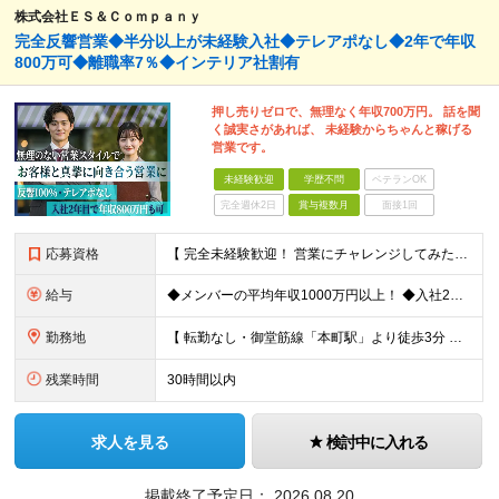
株式会社ＥＳ＆Ｃｏｍｐａｎｙ
完全反響営業◆半分以上が未経験入社◆テレアポなし◆2年で年収
800万可◆離職率7％◆インテリア社割有
押し売りゼロで、無理なく年収700万円。 話を聞
く誠実さがあれば、 未経験からちゃんと稼げる
営業です。
未経験歓迎
学歴不問
ベテランOK
完全週休2日
賞与複数月
面接1回
応募資格
【 完全未経験歓迎！ 営業にチャレンジしてみたい方歓迎 】 ◆学歴・経歴不問 ◆第二新卒歓迎 ◆人物重視の採用です！ ▼こんな方はぜひご応募ください ◎誠実な姿勢を持った方 ◎素直な方 ◎思いやり
給与
◆メンバーの平均年収1000万円以上！ ◆入社2年目・未経験入社で年収1000万円の社員も 月給：25万円以上＋賞与（年2回）＋インセンティブ(平均：年150万～2800万)＋随時昇給 ＜インセン
勤務地
【 転勤なし・御堂筋線「本町駅」より徒歩3分 】 ■本社： 大阪府大阪市中央区淡路町3丁目6-3 御堂筋MTRビル1階 ≪アクセスの良さ抜群！≫ ★大阪の2大主要駅「淀屋橋」「本町」の ちょうど中
残業時間
30時間以内
求人を見る
検討中に入れる
掲載終了予定日：
2026.08.20