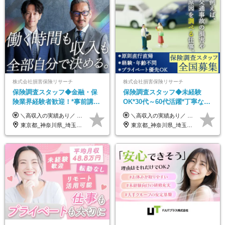
株式会社損害保険リサーチ
株式会社損害保険リサーチ
保険調査スタッフ◆金融・保
保険調査スタッフ◆未経験
険業界経験者歓迎！*事前講習
OK*30代～60代活躍*丁寧な講
あり*30代～60代活躍*調査は
習・サポートあり*原則直行直
＼高収入の実績あり／ なかには年収1000万円を超える方もいらっしゃいます！ 【完全出来高報酬制】 ★仕事に慣れるまで収入をサポート 1か月目：報酬が通常の2倍 2か月目：報酬が通常の1.5倍 ※災害に関する業務については、収入サポートの対象外 ※試用期間はありません ＊＊＊業務報酬の例＊＊＊ ・事故原因調査（4箇所確認）…1万5000円～ ・有無責／不正請求疑義調査（自動車案件）…2万円～ ・医療調査（1箇所確認）…1万7000円～ ・書類取付（1箇所訪問）…3000円～ ※上記は目安になります ※実際の報酬は業務報酬に応じた個々のスキル・実績を加味したものになります
＼高収入の実績あり／ なかには年収1000万円を超えるスペシャリストもいらっしゃいます！ 【完全出来高報酬制】 ★仕事に慣れるまで収入をサポート 1か月目：報酬が通常の2倍 2か月目：報酬が通常の1.5倍 ※災害に関する業務については、収入サポートの対象外 ※試用期間はありません ＊＊＊業務報酬の例＊＊＊ ・事故原因調査（4箇所確認）…1万5000円～ ・有無責／不正請求疑義調査（自動車案件）…2万円～ ・医療調査（1箇所確認）…1万7000円～ ・書類取付（1箇所訪問）…3000円～ ※上記は目安になります ※実際の報酬は業務報酬に応じた個々のスキル・実績を加味したものになります
原則直行直帰*高収入可
帰／全国募集・業務委託
東京都_神奈川県_埼玉県_千葉県_大阪府_愛知県_北海道_青森県_岩手県_宮城県_秋田県_山形県_福島県_茨城県_栃木県_群馬県_新潟県_山梨県_長野県_富山県_石川県_福井県_静岡県_岐阜県_三重県_兵庫県_京都府_滋賀県_奈良県_和歌山県_広島県_岡山県_鳥取県_島根県_山口県_徳島県_香川県_愛媛県_高知県_福岡県_熊本県_佐賀県_長崎県_大分県_宮崎県_鹿児島県_沖縄県
東京都_神奈川県_埼玉県_千葉県_大阪府_愛知県_北海道_青森県_岩手県_宮城県_秋田県_山形県_福島県_茨城県_栃木県_群馬県_新潟県_山梨県_長野県_富山県_石川県_福井県_静岡県_岐阜県_三重県_兵庫県_京都府_滋賀県_奈良県_和歌山県_広島県_岡山県_鳥取県_島根県_山口県_徳島県_香川県_愛媛県_高知県_福岡県_熊本県_佐賀県_長崎県_大分県_宮崎県_鹿児島県_沖縄県