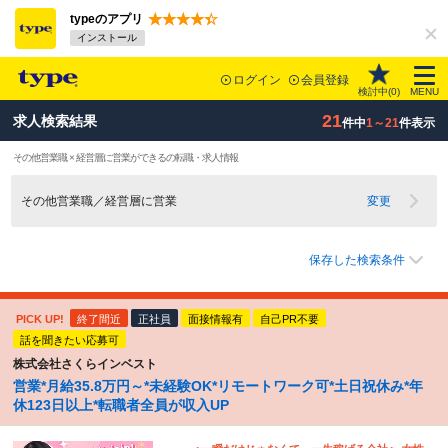
typeのアプリ
インストール
ログイン
会員登録
検討中(
0
)
MENU
21
求人検索結果
件中
1～21
件表示
その他営業職 × 経営層に営業ができるの転職・求人情報
その他営業職／経営層に営業
変更
保存した検索条件
PICK UP!
終了間近
正社員
面接情報有
自己PR不要
話を聞きたい応募可
株式会社さくらインベスト
営業*月給35.8万円～*未経験OK*リモートワーク可*土日祝休み*年
休123日以上*転職者全員が収入UP