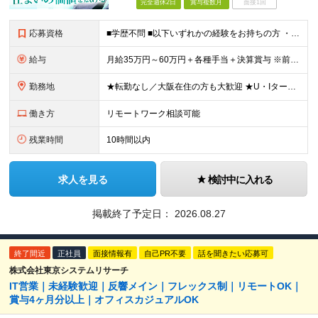
完全週休2日
賞与複数月
面接1回
応募資格
■学歴不問 ■以下いずれかの経験をお持ちの方 ・法人営業経験がある方（最低5年以上） ・不動産業界経験があり、大阪支店の立ち上げに挑戦したい方（営業未経験でもOKです） ～このような方にオススメです
給与
月給35万円～60万円＋各種手当＋決算賞与 ※前職給与や経験・スキルを考慮の上、決定いたします。 ※3ヶ月の試用期間あり（期間中は契約社員雇用、給与等条件の変動なし）。 ※年齢や入社年数に関係なく、
勤務地
★転勤なし／大阪在住の方も大歓迎 ★U・Iターン歓迎 ▼東京本社 東京都港区芝浦2-17-12 第四田町ビル2F/3F ▼福岡支店 福岡県福岡市博多区博多駅東2-9-5 池松ビル3F/4F ▼大
働き方
リモートワーク相談可能
残業時間
10時間以内
求人を見る
検討中に入れる
掲載終了予定日：
2026.08.27
終了間近
正社員
面接情報有
自己PR不要
話を聞きたい応募可
株式会社東京システムリサーチ
IT営業｜未経験歓迎｜反響メイン｜フレックス制｜リモートOK｜
賞与4ヶ月分以上｜オフィスカジュアルOK