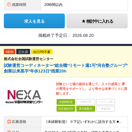
残業時間
20時間以内
求人を見る
検討中に入れる
掲載終了予定日：
2026.08.20
NEW
正社員
自己PR不要
株式会社全国試験運営センター
試験運営コーディネーター*総合職*リモート週1可*河合塾グループ*
創業以来黒字*年休123日*残業20h
試験という場の提供を通じて、人々の成長と 夢
の実現をサポートし、より幸せな未来づくりに貢
献します。
未経験歓迎
学歴不問
ベテランOK
完全週休2日
賞与複数月
面接1回
応募資格
《未経験歓迎》 ※下記いずれかに該当する方 ■対人業務の経験（法人/個人、販売/交渉など種別・業種は不問） ■MicrosoftOffice（主にWordとExcel）の基本操作が出来る方 ～下記の