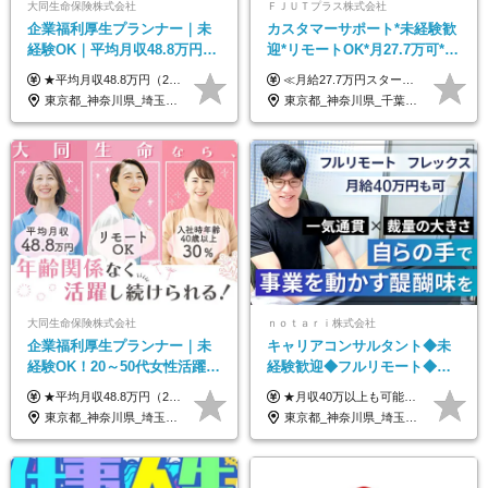
大同生命保険株式会社
ＦＪＵＴプラス株式会社
企業福利厚生プランナー｜未
カスタマーサポート*未経験歓
経験OK｜平均月収48.8万円｜
迎*リモートOK*月27.7万可*賞
リモートOK｜残業ほぼなし｜
与年2回*転勤なし*連休
★平均月収48.8万円（2025年度実績） ★安心の固定給＋賞与年2回＋インセンティブ！手当も充実 月給21万円～23万円＋諸手当＋インセンティブ＋賞与年2回 ※給与は年間平均の税込定例給与です。賞与は含みません。 ※約3週間の研修期間中は日当8000円を支給いたします。 ※試用期間6ヵ月あり（期間中の条件変更なし） ◆東京・神奈川・千葉・埼玉・愛知（一部）・京都・大阪・兵庫（一部）：月給23万円以上 ◆静岡（一部）・三重・岐阜：月給22万円以上 ◆上記以外の地域：月給21万円以上
≪月給27.7万円スタートも可／賞与年2回≫ ■月給21万円～27.7万円＋各種手当＋賞与年2回 ※給与は勤務地に応じて変更します ※年齢や経験・スキルなどを考慮して決定します ※時間外手当は全額支給 ※上記は初年度の月給となります ※試用期間3ヶ月（その他待遇に差異はありません） 【固定残業代について】 なし（残業代は、実際の労働時間に応じて別途全額支給）
転勤なし｜女性活躍中
OK/ZE010232
東京都_神奈川県_埼玉県_千葉県_大阪府_愛知県_北海道_青森県_岩手県_宮城県_秋田県_山形県_福島県_茨城県_栃木県_群馬県_新潟県_山梨県_長野県_富山県_石川県_福井県_静岡県_岐阜県_三重県_兵庫県_京都府_滋賀県_奈良県_和歌山県_広島県_岡山県_鳥取県_島根県_山口県_徳島県_香川県_愛媛県_高知県_福岡県_熊本県_佐賀県_長崎県_大分県_宮崎県_鹿児島県_沖縄県
東京都_神奈川県_千葉県_大阪府_愛知県_北海道_長野県_石川県_広島県_福岡県
大同生命保険株式会社
ｎｏｔａｒｉ株式会社
企業福利厚生プランナー｜未
キャリアコンサルタント◆未
経験OK！20～50代女性活躍｜
経験歓迎◆フルリモート◆フ
リモートOK｜平均月収48.8万
レックス制◆10時出勤・16時
★平均月収48.8万円（2025年度実績） ★安心の固定給＋賞与年2回＋インセンティブ！手当も充実 月給21万円～23万円＋諸手当＋インセンティブ＋賞与年2回 ※給与は年間平均の税込定例給与です。賞与は含みません。 ※約3週間の研修期間中は日当8000円を支給いたします。 ※試用期間6ヵ月あり（期間中の条件変更なし） ◆東京・神奈川・千葉・埼玉・愛知（一部）・京都・大阪・兵庫（一部）：月給23万円以上 ◆静岡（一部）・三重・岐阜：月給22万円以上 ◆上記以外の地域：月給21万円以上
★月収40万以上も可能！ ★能力・スキル・経験を考慮した年収額を設定します ■月給20万円～40万円＋決算賞与 ※経験・スキルを考慮のうえ決定します ※給与にはみなし残業代40時間分を含む。そのほか詳細に関しては別途面接時にご説明します ※試用期間3ヵ月あり。期間中の雇用形態・条件などに差異はありません
｜子育て＆介護支援◎
退勤も可◆残業月10時間以内
東京都_神奈川県_埼玉県_千葉県_大阪府_愛知県_北海道_青森県_岩手県_宮城県_秋田県_山形県_福島県_茨城県_栃木県_群馬県_新潟県_山梨県_長野県_富山県_石川県_福井県_静岡県_岐阜県_三重県_兵庫県_京都府_滋賀県_奈良県_和歌山県_広島県_岡山県_鳥取県_島根県_山口県_徳島県_香川県_愛媛県_高知県_福岡県_熊本県_佐賀県_長崎県_大分県_宮崎県_鹿児島県_沖縄県
東京都_神奈川県_埼玉県_千葉県_大阪府_愛知県_北海道_青森県_岩手県_宮城県_秋田県_山形県_福島県_茨城県_栃木県_群馬県_新潟県_山梨県_長野県_富山県_石川県_福井県_静岡県_岐阜県_三重県_兵庫県_京都府_滋賀県_奈良県_和歌山県_広島県_岡山県_鳥取県_島根県_山口県_徳島県_香川県_愛媛県_高知県_福岡県_熊本県_佐賀県_長崎県_大分県_宮崎県_鹿児島県_沖縄県