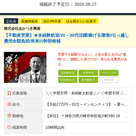
掲載終了予定日：
2026.08.27
正社員
面接情報有
自己PR不要
話を聞きたい応募可
株式会社あかつき興産
【不動産営業】★未経験歓迎/20～30代活躍/稼げる環境//引っ越し
費用全額負担/将来の幹部候補
学歴でも経験でもない。人生を変えるのは”覚
悟”だ。 挑戦した者だけが、見られる景色があ
る。
未経験歓迎
学歴不問
ベテランOK
完全週休2日
賞与複数月
面接1回
応募資格
＼＼学歴不問・未経験大歓迎／／ ◇学歴不問 ◇社会⼈・職種・業種未経験大歓迎 ☆ー・ー・ー・ー・ー・ー・ー・ー・ー・ー・ー☆ 「今の人生を変えたい。」「本気で稼ぎたい。」 面接ではその想いを
給与
【⽉給27万円～33万＋インセンティブ】 ～選べる給与制度～ 固定給とインセンティブの割合を選択することが可能◎ ⾯接時にご相談可能です！ ￣￣￣￣￣￣￣￣￣￣￣￣￣￣￣￣￣￣￣ 月収27万円の場合
勤務地
【本社】 ＊神奈川県川崎市幸区堀川町580-16 川崎テックセンター9階 ※転勤はありません ※受動喫煙対策あり(オフィス内分煙)
残業時間
10時間以内