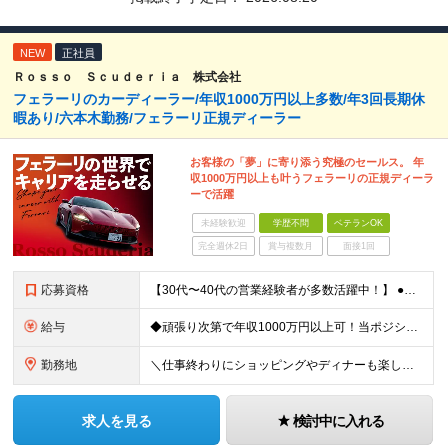
NEW
正社員
Ｒｏｓｓｏ Ｓｃｕｄｅｒｉａ 株式会社
フェラーリのカーディーラー/年収1000万円以上多数/年3回長期休
暇あり/六本木勤務/フェラーリ正規ディーラー
お客様の「夢」に寄り添う究極のセールス。 年
収1000万円以上も叶うフェラーリの正規ディーラ
ーで活躍
未経験歓迎
学歴不問
ベテランOK
完全週休2日
賞与複数月
面接1回
応募資格
【30代〜40代の営業経験者が多数活躍中！】 ●何らかの営業経験をお持ちの方（業界不問） ●普通自動車免許第一種をお持ちの方 ●学歴不問 ★こんな方にピッタリ！ ・国産車や輸入車ディーラーでの経験を
給与
◆頑張り次第で年収1000万円以上可！当ポジションで活躍中の多数の社員が年収1000万円超 ◆2年目でも年収600万～700万円可 ◆充実のインセンティブ制度で高収入を目指せる！ ┗車の販売、保険、ロ
勤務地
＼仕事終わりにショッピングやディナーも楽しめる◎／ ◆六本木勤務！駅チカの通勤便利な勤務地です♪ ◆転勤なし 【本社】東京都港区六本木5-18-3 (変更の範囲)上記を除く当社関連勤務地
求人を見る
検討中に入れる