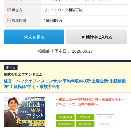
働き方
リモートワーク相談可能
残業時間
10時間以内
求人を見る
検討中に入れる
掲載終了予定日：
2026.08.27
正社員
株式会社エフアンドエム
経営・バックオフィスコンサル*平均年収843万*上場企業*未経験歓
迎*土日祝休*住宅・家族手当有
～東証上場×平均年収843万円～ 未経験からトッ
プスピードで、企業の参謀へ。
未経験歓迎
学歴不問
ベテランOK
完全週休2日
賞与複数月
面接1回