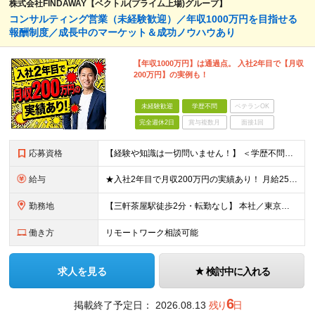
株式会社FINDAWAY【ベクトル(プライム上場)グループ】
コンサルティング営業（未経験歓迎）／年収1000万円を目指せる
報酬制度／成長中のマーケット＆成功ノウハウあり
【年収1000万円】は通過点。 入社2年目で【月収
200万円】の実例も！
未経験歓迎
学歴不問
ベテランOK
完全週休2日
賞与複数月
面接1回
応募資格
【経験や知識は一切問いません！】 ＜学歴不問＞ ■職種・業種未経験の方、歓迎！ ※第二新卒歓迎 ※社会人経験10年以上の方、歓迎 当社では「謙虚に対応する姿勢」や「行動力」といった人柄を重視した
給与
★入社2年目で月収200万円の実績あり！ 月給25万円～29万円＋毎月支給インセンティブ+賞与年1回 ※上記はあくまで未経験入社の場合の最低保証額です。 ※固定残業代は含んでいません。別途残業代支給
勤務地
【三軒茶屋駅徒歩2分・転勤なし】 本社／東京都世田谷区太子堂4-3-3 クレアーレ三軒茶屋5F ※転勤はありません。 ※U・Iターン歓迎。 ※業務を自立遂行できるようになれば、リモートワークも上長と
働き方
リモートワーク相談可能
求人を見る
検討中に入れる
6
掲載終了予定日：
2026.08.13
残り
日