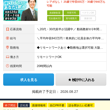
レアポなし！ 25歳で年収655万・30歳で840万も
可能
未経験歓迎
学歴不問
ベテランOK
完全週休2日
賞与複数月
面接1回
応募資格
＼20代・30代前半が活躍中／ 動画教材や1年間の伴走サポートなど、 研修体制が整っているため未経験でも安心です！ ■学歴不問 ■未経験・第二新卒歓迎 ■社会人経験2年以上ある方 ※「接客・販売
給与
＼平均年収843万円！将来的に社員全体の平均年収1000万円を目指しています／ 月給25万円〜40万円＋賞与年2回＋決算賞与 ※試用期間3ヵ月あり。期間中の給与・待遇の差異はありません
勤務地
◆リモートワークあり ◆勤務地は選択可能 大阪本社もしくは東京本社のいずれかにて勤務となります。 【大阪本社】 大阪府吹田市江坂町1-23-38 F&Mビル 【東京本社】 東京都中央区京橋1-2
働き方
リモートワークOK
残業時間
20時間以内
求人を見る
検討中に入れる
掲載終了予定日：
2026.08.27
終了間近
正社員
面接情報有
自己PR不要
話を聞きたい応募可