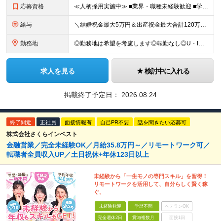
応募資格
≪人柄採用実施中≫ ■業界・職種未経験歓迎 ■学歴不問 ■職歴や転職回数は一切不問 ■ブランクある方も相談可 ★育成前提の募集！ 今回の募集は事業拡大に伴う増員採用！ 欠員補充ではないため、 将来の
給与
＼結婚祝金最大5万円＆出産祝金最大合計120万円！独自の手当をご用意／ 【東京】 月給28万700円～80万円＋歩合＋各種手当＋賞与年2回 【大阪】 月給26万8200円～80万円＋歩合＋各種手当＋
勤務地
◎勤務地は希望を考慮します◎転勤なし◎U・Iターン歓迎 【本社】 大阪府大阪市西区京町堀１丁目１８−１５ 藤原ビル 2F ■以下、全国の各支店 ◎東北・関東エリア：仙台・千葉・東京第一（上野）・東
求人を見る
検討中に入れる
掲載終了予定日：
2026.08.24
終了間近
正社員
面接情報有
自己PR不要
話を聞きたい応募可
株式会社さくらインベスト
金融営業／完全未経験OK／月給35.8万円～／リモートワーク可／
転職者全員収入UP／土日祝休+年休123日以上
未経験から「一生モノの専門スキル」を習得！
リモートワークを活用して、自分らしく賢く稼
ぐ。
未経験歓迎
学歴不問
ベテランOK
完全週休2日
賞与複数月
面接1回