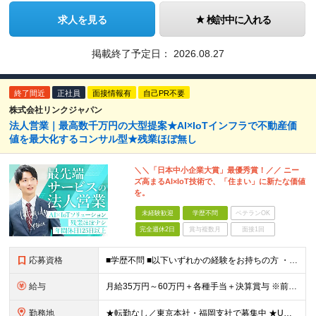
求人を見る
検討中に入れる
掲載終了予定日：
2026.08.27
終了間近
正社員
面接情報有
自己PR不要
株式会社リンクジャパン
法人営業｜最高数千万円の大型提案★AI×IoTインフラで不動産価
値を最大化するコンサル型★残業ほぼ無し
＼＼「日本中小企業大賞」最優秀賞！／／ ニー
ズ高まるAI×IoT技術で、「住まい」に新たな価値
を。
未経験歓迎
学歴不問
ベテランOK
完全週休2日
賞与複数月
面接1回
応募資格
■学歴不問 ■以下いずれかの経験をお持ちの方 ・法人営業経験がある方(最低1年以上) ・不動産業界経験がある方（業界経験があれば、営業未経験でもOK） ～このような方にオススメです～ ◎最新技術や新
給与
月給35万円～60万円＋各種手当＋決算賞与 ※前職給与や経験・スキルを考慮の上、決定いたします。 ※3ヶ月の試用期間あり（期間中は契約社員雇用、給与等条件の変動なし）。 ※年齢や入社年数に関係なく、
勤務地
★転勤なし／東京本社・福岡支社で募集中 ★U・Iターン歓迎 ▼東京本社 東京都港区芝浦2-17-12 第四田町ビル2F/3F ▼福岡支店 福岡県福岡市博多区博多駅東2-9-5 池松ビル3F/4F