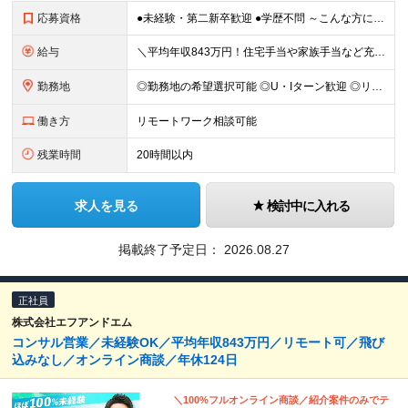
応募資格
●未経験・第二新卒歓迎 ●学歴不問 ～こんな方にピッタリ～ ・一生モノの専門スキルを身につけたい方 ・自身の市場価値を高めたい方 ・チームで協力しながら業務に取り組みたい方 ・目標に向かって仕事に取
給与
＼平均年収843万円！住宅手当や家族手当など充実した福利厚生／ 月給25万円〜40万円＋賞与年2回＋決算賞与 ■住宅手当について ・東京本社勤務／月6万6000円 ・大阪本社勤務／月4万4000円
勤務地
◎勤務地の希望選択可能 ◎U・Iターン歓迎 ◎リモートワーク相談可能 ＜下記いずれかでの勤務です＞ ■大阪本社 大阪府吹田市江坂町1-23-38 F&Mビル ■東京本社 東京都中央区京橋1-2-5
働き方
リモートワーク相談可能
残業時間
20時間以内
求人を見る
検討中に入れる
掲載終了予定日：
2026.08.27
正社員
株式会社エフアンドエム
コンサル営業／未経験OK／平均年収843万円／リモート可／飛び
込みなし／オンライン商談／年休124日
＼100%フルオンライン商談／紹介案件のみでテ