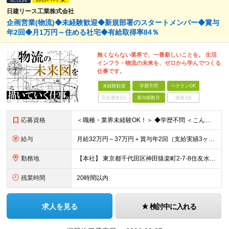
日建リース工業株式会社
企画営業(物流)◆未経験歓迎◆新規部署のスタートメンバー◆賞与
年2回◆月1万円～住める社宅◆有給取得率84％
無くならない業界で、一番新しいことを。 生活
インフラ・物流の未来を、ゼロから学んでつくる
仕事です。
未経験歓迎
学歴不問
ベテランOK
完全週休2日
賞与複数月
面接1回
応募資格
＜職種・業界未経験OK！＞ ◆学歴不問 ＜こんな方は、ぜひご応募ください！＞ □社会に影響を与えるスケールの大きな仕事に挑戦したい □人と話しながら、物事を前に進めることが好き □専門知識を身につけ
給与
月給32万円～37万円＋賞与年2回（支給実績3ヶ月分） ※経験・年齢・能力を考慮の上、当社規定により決定します。 ※上記月給には固定残業代(45時間分／70,234円～)
勤務地
【本社】 東京都千代田区神田猿楽町2-7-8住友水道橋ビル3F ※当面の間、転勤はありません ※変更の範囲：上記を除く当社関連勤務地
残業時間
20時間以内
求人を見る
検討中に入れる