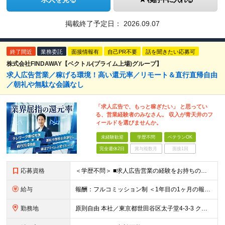
掲載終了予定日：
2026.09.07
終了間近
業務委託
面接情報有
自己PR不要
話を聞きたい応募可
株式会社FINDAWAY【ベクトル(プライム上場)グループ】
求人広告営業／稼げる環境！高い還元率／リモート＆直行直帰自由
／朝礼や無駄な会議なし
「求人広告で、もっと稼ぎたい」 と思ってい
る、営業経験者のみなさん。 収入が青天井のフ
ィールドを選びませんか。
未経験歓迎
学歴不問
ベテランOK
完全週休2日
賞与複数月
面接1回
応募資格
＜学歴不問＞ ■求人広告営業の経験をお持ちの方 ※未経験の方も頑張りたい気持ちがある方は応募大歓迎致します。 ※第二新卒歓迎 ※社会人経験10年以上の方、歓迎
給与
報酬：フルコミッション制 ＜1年目の1ヶ月の報酬例＞ 月額報酬例：65万円～150万円
勤務地
原則自由 本社／東京都世田谷区太子堂4-3-3 クレアーレ三軒茶屋5F （変更の範囲：なし）