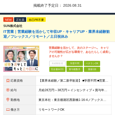
掲載終了予定日：
2026.08.31
NEW
正社員
自己PR不要
SUN株式会社
IT営業｜営業経験を活かして年収UP・キャリアUP・業界未経験歓
迎／フレックス／リモート／土日祝休み
営業経験を活かして、次のステージへ。 キャリ
アの可能性が広がる環境で、あなたらしく成長し
ませんか？
未経験歓迎
学歴不問
ベテランOK
完全週休2日
賞与複数月
面接1回
応募資格
【業界未経験／第二新卒歓迎】 ■学歴不問 ■営業経験をお持ちの方（業界・年数不問） ◎不動産・代理店営業・メーカー営業など異業種出身メンバーが活躍中！ ～優遇～ ■IT業界、人材業界の営業経験者歓
給与
月給28万円～38万円＋インセンティブ＋賞与年2回 ※経験・能力などを考慮して、優遇します。 ※固定残業代（30時間分、4万7334円以上）を含む。超過分は別途支給します。 ※6ヶ月間の試用期間があ
勤務地
東京本社：東京都港区西新橋1-16-4ノアックスビル3階 九州支社：福岡県福岡市博多区博多駅東2-5-28博多偕成ビル2階 ◎転勤はありません。 ◎週2～3回リモート可能です！ (変更の範囲)なし
働き方
リモートワークOK