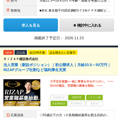
給与
月給22.3〜29.4万円 ※年齢・経験を考慮の上決定します ※試用期間3ヶ月／給与・待遇に差異はありません ※残業代は別途全額支給いたします ※想定年収465万円〜585万円（月22時間の残業代、賞
勤務地
■本社 東京都千代田区麹町5-7-2ＭＦＰＲ麹町ビル3階 ＜アクセス＞ 東京メトロ有楽町線麹町駅 徒歩5分 東京メトロ有楽町線永田町駅 徒歩7分 JR中央線四ツ谷駅 徒歩9分
求人を見る
検討中に入れる
掲載終了予定日：
2026.11.23
NEW
正社員
自己PR不要
話を聞きたい応募可
ＲＩＺＡＰ建設株式会社
法人営業（新設ポジション）｜初公開求人｜月給33.5～50万円｜
RIZAPグループ社割など福利厚生充実
大手安定基盤×一緒に事業を作るやりがい。 ━━
RIZAP建設、営業職の募集を開始。━━
未経験歓迎
学歴不問
ベテランOK
完全週休2日
賞与複数月
面接1回
応募資格
◇55歳以下の方（※長期継続雇用を図る目的のため） ◇以下の必須スキルをお持ちの方 ≪必須スキル≫ ・BtoBの法人営業経験のある方 ・一都三県での勤務が可能な方 ※学歴不問 ≪歓迎スキル≫ ・内