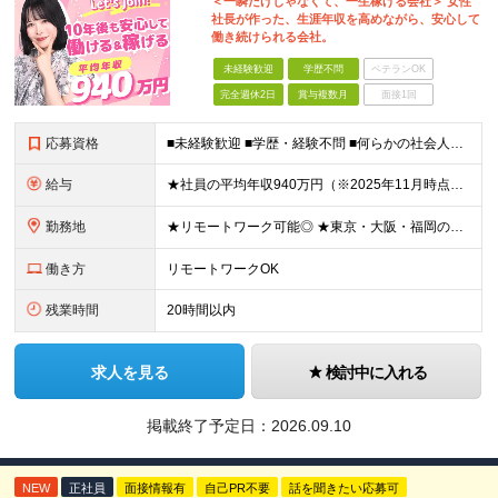
＜一瞬だけじゃなくて、一生稼げる会社＞ 女性
社長が作った、生涯年収を高めながら、安心して
働き続けられる会社。
未経験歓迎
学歴不問
ベテランOK
完全週休2日
賞与複数月
面接1回
応募資格
■未経験歓迎 ■学歴・経験不問 ■何らかの社会人経験がある方 ＜こんな方に向いています！＞ ・頑張った分評価されたい方 ・将来役立つ知識を身につけたい方 ・新しいことを学ぶのが好きな方 ・趣味
給与
★社員の平均年収940万円（※2025年11月時点） ★転職者は全員収入アップを実現 ★入社半年で昇給した実績あり！ 【営業未経験】 月給35万8,000円～（固定残業代含む）＋インセンティブ ＋賞
勤務地
★リモートワーク可能◎ ★東京・大阪・福岡の3拠点で募集中／ご希望の勤務地で配属します ★転勤なし ＜東京支店＞ 東京都港区三田1丁目4番28号 三田国際ビル2階 ＜大阪本社＞ 大阪府大阪市北区梅
働き方
リモートワークOK
残業時間
20時間以内
求人を見る
検討中に入れる
掲載終了予定日：
2026.09.10
NEW
正社員
面接情報有
自己PR不要
話を聞きたい応募可