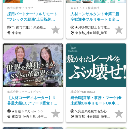
株式会社サイヨウブ
ｎｏｔａｒｉ株式会社
採用パートナー*フルリモート
人材コンサルタント◆第二新
*フレックス勤務*土日祝休み*
卒歓迎◆フルリモート＆全国
月給28万円～*産育休取得実績
から勤務OK◆残業月10h以内
*＼賞与年2回！未経験から月給28万円スタート／* ★昇給年12回あり！随時昇給のチャンス ◆月給28万～40万円＋賞与年2回＋各種インセンティブ ※経験・スキルを考慮の上、決定します ※試用期間6ヶ月間あり（期間中は月給26万円～になります。その他待遇等に差異はありません） ※月給には月35時間分の固定残業代含む（月5万4800円/超過分別途支給） ※ほとんどのメンバーが残業ゼロです！フレックスタイム制のため、自分の生活に合わせて調整できます。 ＼希望性で土曜日出勤あり／ お客様より「土曜日に応募者の対応をしてほしい」という ご要望を受けた際に、応募者対応⇒求職者との メッセージのやり取りなど、対応が発生する場合があります。 ※土曜日に出勤いただく場合は ・2時間稼働：4500円 ・4時間稼働：9000円 の給与が発生。勤務時間が4時間超えることは原則ありません。 短期間で高い給与をGETできるチャンスです♪
★月収40万以上も可能！ ★能力・スキル・経験を考慮した年収額を設定します ★年功序列ではなく、チャレンジを評価して給与に反映！ ■月給20万円～40万円＋決算賞与 ※経験・スキルを考慮のうえ決定します ※給与にはみなし残業代40時間分を含む。そのほか詳細に関しては別途面接時にご説明します ※試用期間3ヵ月あり。期間中の雇用形態・条件などに差異はありません
あり*年間休日120日
◆フレックス制
東京都
東京都_神奈川県_埼玉県_千葉県_大阪府_愛知県_北海道_青森県_岩手県_宮城県_秋田県_山形県_福島県_茨城県_栃木県_群馬県_新潟県_山梨県_長野県_富山県_石川県_福井県_静岡県_岐阜県_三重県_兵庫県_京都府_滋賀県_奈良県_和歌山県_広島県_岡山県_鳥取県_島根県_山口県_徳島県_香川県_愛媛県_高知県_福岡県_熊本県_佐賀県_長崎県_大分県_宮崎県_鹿児島県_沖縄県
株式会社ファーストピック
株式会社Stech&Co.
【人材コーディネーター】世
総合職(営業・事務・マーケ)◆
界最大級ECアワード受賞！フ
未経験OK◆リモートOK◆学
ルリモート／未経験◎／月給
歴不問◆20代活躍中！
★月給３２万円～５０万円＋インセンティブ賞与＋決算賞与★ （30時間の固定残業代、一律月54,750円を含む。超過分は支給） ※経験・スキルを考慮の上、決定 ※昇給：随時あり 【インセンティブについて】 自社サービスを提案し、サービス化した場合、一部の利益をインセンティブとして還元します。 試用期間中（6か月間）は、下記の給与となります。 【一都三県、大阪、名古屋、福岡の方】 月給２４万円～＋役職手当＋インセンティブ賞与 【一都三県以外の関東圏、九州、東北、北海道、その他地域の方】 月給２０万円～＋役職手当＋インセンティブ賞与 ※試用期間6ヶ月 ※試用期間中の待遇・福利厚生に差異はなし
＼完全未経験でも安心して年収UP可能です！／ -------------- 【1】営業 月給25万円～80万円＋賞与 【2】事務 月給21万円～50万円＋賞与 【3】マーケ 月給25万円～80万円＋賞与 ※試用期間3ヶ月間の待遇に変動はありません。 ※みなし残業代(月20時間分29,725円～)を含む。（※超過分は追加支給）
３２万円～／年休１３０日以
東京都_神奈川県_埼玉県_千葉県_大阪府_愛知県_北海道_青森県_岩手県_宮城県_秋田県_山形県_福島県_茨城県_栃木県_群馬県_静岡県_岐阜県_三重県_兵庫県_京都府_滋賀県_奈良県_和歌山県_広島県_岡山県_鳥取県_島根県_山口県_福岡県_熊本県_佐賀県_長崎県_大分県_宮崎県_鹿児島県
東京都_神奈川県_埼玉県_千葉県_大阪府_愛知県_北海道_青森県_岩手県_宮城県_秋田県_山形県_福島県_茨城県_栃木県_群馬県_新潟県_山梨県_長野県_富山県_石川県_福井県_静岡県_岐阜県_三重県_兵庫県_京都府_滋賀県_奈良県_和歌山県_広島県_岡山県_鳥取県_島根県_山口県_徳島県_香川県_愛媛県_高知県_福岡県_熊本県_佐賀県_長崎県_大分県_宮崎県_鹿児島県_沖縄県
上／