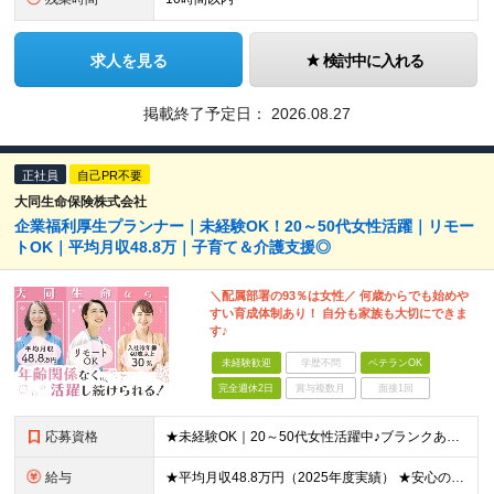
求人を見る
検討中に入れる
掲載終了予定日：
2026.08.27
正社員
自己PR不要
大同生命保険株式会社
企業福利厚生プランナー｜未経験OK！20～50代女性活躍｜リモー
トOK｜平均月収48.8万｜子育て＆介護支援◎
＼配属部署の93％は女性／ 何歳からでも始めや
すい育成体制あり！ 自分も家族も大切にできま
す♪
未経験歓迎
学歴不問
ベテランOK
完全週休2日
賞与複数月
面接1回
応募資格
★未経験OK｜20～50代女性活躍中♪ブランクありの方・ママさんも活躍中 ◆高卒以上 ◆社会人経験をお持ちの方 - 業界・業種・職種・経験年数は問いません。 «こんな方が応募＆入社しています！»
給与
★平均月収48.8万円（2025年度実績） ★安心の固定給＋賞与年2回＋インセンティブ！手当も充実 月給21万円～23万円＋諸手当＋インセンティブ＋賞与年2回 ※給与は年間平均の税込定例給与です。賞