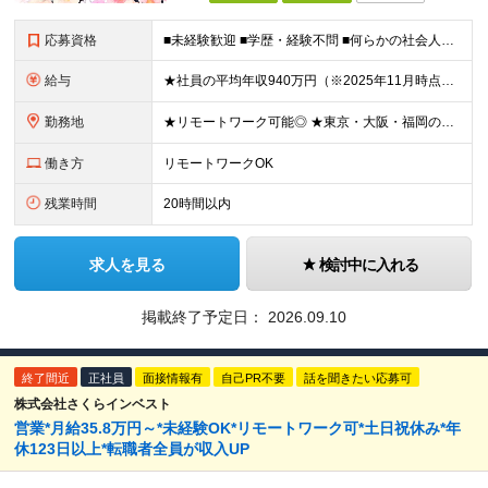
応募資格
■未経験歓迎 ■学歴・経験不問 ■何らかの社会人経験がある方 ＜こんな方に向いています！＞ ・将来役立つ知識を⾝につけたい⽅ ・頑張った分評価されたい方 ・新しいことを学ぶのが好きな方 ・趣味
給与
★社員の平均年収940万円（※2025年11月時点） ★転職者は全員収入アップを実現 ★入社半年で昇給した実績あり！ 月給35万8,000円～（固定残業代含む）＋インセンティブ ＋賞与（年2回）
勤務地
★リモートワーク可能◎ ★東京・大阪・福岡の3拠点で募集中／ご希望の勤務地で配属します ★転勤なし ＜東京支店＞ 東京都港区三田1丁目4番28号 三田国際ビル2階 ＜大阪本社＞ 大阪府大阪市北区梅
働き方
リモートワークOK
残業時間
20時間以内
求人を見る
検討中に入れる
掲載終了予定日：
2026.09.10
終了間近
正社員
面接情報有
自己PR不要
話を聞きたい応募可
株式会社さくらインベスト
営業*月給35.8万円～*未経験OK*リモートワーク可*土日祝休み*年
休123日以上*転職者全員が収入UP