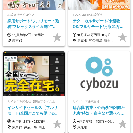
株式会社サイヨウブ
TDCX Japan株式会社
採用サポート*フルリモート勤
テクニカルサポート/未経験
務*フレックスタイム制*年休
OK/フルリモート/月収31万円
120日*土日祝休み*残業ほぼな
可/月最大3万のインセンティ
*＼賞与年2回！未経験から月給28万円スタート／* ◆月給28万～40万円＋賞与年2回＋各種インセンティブ ※経験・スキルを考慮の上、決定します ※試用期間6ヶ月間あり（期間中は月給26万円～になります。その他待遇等に差異はありません） ※月給には月35時間分の固定残業代含む（月5万4800円/超過分別途支給） ※ほとんどのメンバーが残業ゼロです！フレックスタイム制のため、自分の生活に合わせて調整できます。 ＼希望性で土曜日出勤あり／ お客様より「土曜日に応募者の対応をしてほしい」という ご要望を受けた際に、応募者対応⇒求職者との メッセージのやり取りなど、対応が発生する場合があります。 ※土曜日に出勤いただく場合は ・2時間稼働：4500円 ・4時間稼働：9000円 の給与が発生。勤務時間が4時間超えることは原則ありません。 短期間で高い給与をGETできるチャンスです♪
★月収31万円可 ★毎月「最大3万円」のインセンティブあり 月給266,228円～＋スキル手当（15,000円）＋インセンティブ（月最大3万円） ※月給例（月額最大額）：281,228 円＋残業代発生分 インセンティブを最大まで取得できた場合は、月額最大額：311,228円＋残業代発生分 となります ※経験・スキルなどを考慮し決定します ※残業代は1分単位で支給 ※試用期間3ヵ月あり（契約社員期間も給与・待遇に変更なし） ※インセンティブは効率性、顧客満足、勤怠状況等の結果により毎月金額が決定されます。 ＼”頑張り”はインセンティブで還元！／ 入社3ヶ月目から、目標数字やKPI、勤怠状況、お客様アンケートなどをもとに評価をスタート。 最短4ヶ月目にはインセンティブの支給も可能です！
し*育児中社員8割以上
ブ支給/平均年齢33歳
東京都
東京都_神奈川県_埼玉県_千葉県_大阪府_愛知県_北海道_青森県_岩手県_宮城県_秋田県_山形県_福島県_茨城県_栃木県_群馬県_新潟県_山梨県_長野県_富山県_石川県_福井県_静岡県_岐阜県_三重県_兵庫県_京都府_滋賀県_奈良県_和歌山県_広島県_岡山県_鳥取県_島根県_山口県_徳島県_香川県_愛媛県_高知県_福岡県_熊本県_佐賀県_長崎県_大分県_宮崎県_鹿児島県_沖縄県
ミイダス株式会社【東証プライム上場パーソルグループ】
サイボウズ株式会社
インサイドセールス【フルリ
総合職/営業・企画系*福利厚生
モート/全国どこでも働ける】
充実*時短・在宅など選べる働
未経験OK*土日祝休み*残業少
き方*賞与年2回
★年収423万〜623万円のモデルあり（想定時間外手当10時間分含む） ★半年に一度ドカンと支給のボーナスあり（半年に1度最大150万円） 月給25万円〜＋各種手当＋インセンティブ ＊リモートワーク手当（4000円/月） ＊リモートワーク一時金（1万5000円） ＊残業手当全額支給 ※経験・スキルにより月給を決定します ※試用期間：2ヵ月あり。期間中の雇用形態・給与・待遇に変更はありません 《頑張りはインセンティブとして還元！》 当社は5段階の評価制度を導入。 半期に1回の評価で最高ランク（5点）を獲得したメンバーには、 150万円のインセンティブを支給！ これが半年に一度のインセンティブとして支給されるため、 成果を出した分だけまとまった収入を得られる仕組みです。 【固定残業代について】 なし（残業代は、実際の労働時間に応じて別途全額支給）
■想定年収：450万～800万円（基本給12ヶ月分＋賞与2ヶ月分） ※上記想定年収はフルタイムの働き方を想定しています。 それ以外の働き方（勤務日数、時短、固定残業時間数の変更など）の場合 上記想定年収の支給を確約するものではありません ※賞与は全社の業績に応じて変動の可能性があります ※ご経験・スキルを考慮のうえ、当社規定により優遇します （試用期間3ヶ月有/給与・待遇に差異なし） ■昇給年1回 ■賞与年2回（2月・8月）
なめ*在宅勤務手当あり
東京都_神奈川県_埼玉県_千葉県_大阪府_愛知県_北海道_青森県_岩手県_宮城県_秋田県_山形県_福島県_茨城県_栃木県_群馬県_新潟県_山梨県_長野県_富山県_石川県_福井県_静岡県_岐阜県_三重県_兵庫県_京都府_滋賀県_奈良県_和歌山県_広島県_岡山県_鳥取県_島根県_山口県_徳島県_香川県_愛媛県_高知県_福岡県_熊本県_佐賀県_長崎県_大分県_宮崎県_鹿児島県_沖縄県
東京都