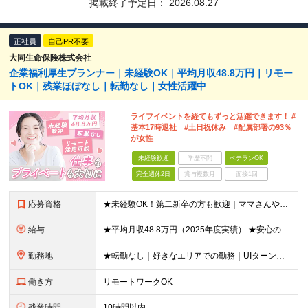
掲載終了予定日：
2026.08.27
正社員
自己PR不要
大同生命保険株式会社
企業福利厚生プランナー｜未経験OK｜平均月収48.8万円｜リモー
トOK｜残業ほぼなし｜転勤なし｜女性活躍中
ライフイベントを経てもずっと活躍できます！ #
基本17時退社 #土日祝休み #配属部署の93％
が女性
未経験歓迎
学歴不問
ベテランOK
完全週休2日
賞与複数月
面接1回
応募資格
★未経験OK！第二新卒の方も歓迎｜ママさんやブランクありの方など、20～50代女性が多数活躍中♪ ◆高卒以上 ◆社会人経験をお持ちの方 - 業界・業種・職種・経験年数は問いません。 «こんな方が
給与
★平均月収48.8万円（2025年度実績） ★安心の固定給＋賞与年2回＋インセンティブ！手当も充実 月給21万円～23万円＋諸手当＋インセンティブ＋賞与年2回 ※給与は年間平均の税込定例給与です。賞
勤務地
★転勤なし｜好きなエリアでの勤務｜UIターン歓迎 全国47都道府県にある支社のいずれかにて勤務していただきます。 ＜募集エリア＞ ◆北海道・東北：北海道/青森/宮城/岩手/秋田/山形/福島
働き方
リモートワークOK
残業時間
10時間以内