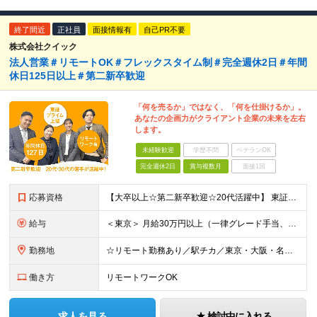
終了間近
正社員
面接情報有
自己PR不要
株式会社クイック
法人営業＃リモートOK＃フレックスタイム制＃完全週休2日＃年間
休日125日以上＃第二新卒歓迎
「何を売るか」ではなく、「何を仕掛けるか」。
あなたの企画力がクライアント企業の未来を左右
します。
未経験歓迎
学歴不問
ベテランOK
完全週休2日
賞与複数月
面接1回
応募資格
【大卒以上☆第二新卒歓迎☆20代活躍中】 東証プライム上場／フレックスタイム／年間休日125日以上／リモートワークOK！ 初めての転職という方も大歓迎です！ ◆業種未経験歓迎 ◆職種未経験歓迎 ◆中
給与
＜東京＞ 月給30万円以上（一律グレード手当、一律営業手当、一律地域手当含む）＋インセンティブ ※時間外労働42時間分を一律グレード手当として7万4117円支給。超過分は別途支給。 また一律営業手当と
勤務地
☆リモート勤務あり／駅チカ／東京・大阪・名古屋から希望OK☆ ＜東京オフィス＞ 〒107-0052 東京都港区赤坂1-11-30 赤坂一丁目センタービル3階 ＜大阪オフィス＞ 〒530-0018
働き方
リモートワークOK
求人を見る
検討中に入れる