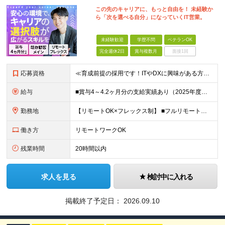
この先のキャリアに、もっと自由を！ 未経験か
ら「次を選べる自分」になっていくIT営業。
未経験歓迎
学歴不問
ベテランOK
完全週休2日
賞与複数月
面接1回
応募資格
≪育成前提の採用です！ITやDXに興味がある方歓迎≫ ■職種・業種未経験OK ■第二新卒歓迎 ■学歴不問 ※必要な専門知識やスキルはありません！ ━━━━━━━━━━━━ こんな方はぜひご応募くださ
給与
■賞与4～4.2ヶ月分の支給実績あり（2025年度） ■決算賞与も4年連続で支給 ■住宅手当月2万円 月給24万円～35万円＋賞与年2回(+決算賞与)＋諸手当 ┃豊富な手当と嬉しい待遇あり ━━━
勤務地
【リモートOK×フレックス制】 ■フルリモートもあり ■2025年12月移転の新しい築地オフィス ■転勤なし ＜本社＞ 東京都中央区明石町8-1聖路加タワー41階 （変更の範囲）当社関連勤務地
働き方
リモートワークOK
残業時間
20時間以内
求人を見る
検討中に入れる
掲載終了予定日：
2026.09.10