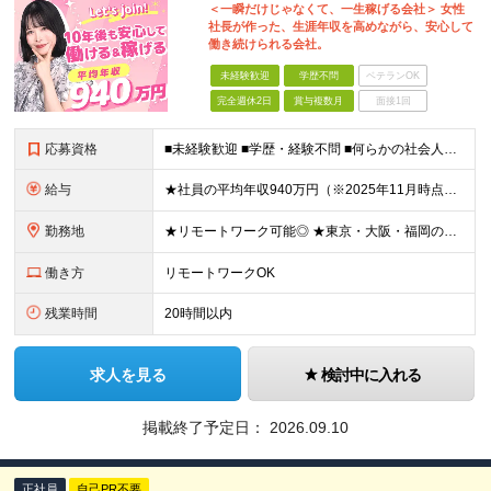
＜一瞬だけじゃなくて、一生稼げる会社＞ 女性
社長が作った、生涯年収を高めながら、安心して
働き続けられる会社。
未経験歓迎
学歴不問
ベテランOK
完全週休2日
賞与複数月
面接1回
応募資格
■未経験歓迎 ■学歴・経験不問 ■何らかの社会人経験がある方 ＜こんな方に向いています！＞ ・頑張った分評価されたい方 ・将来役立つ知識を身につけたい方 ・新しいことを学ぶのが好きな方 ・趣味
給与
★社員の平均年収940万円（※2025年11月時点） ★転職者は全員収入アップを実現 ★入社半年で昇給した実績あり！ 【営業未経験】 月給35万8,000円～（固定残業代含む）＋インセンティブ ＋賞
勤務地
★リモートワーク可能◎ ★東京・大阪・福岡の3拠点で募集中／ご希望の勤務地で配属します ★転勤なし ＜東京支店＞ 東京都港区三田1丁目4番28号 三田国際ビル2階 ＜大阪本社＞ 大阪府大阪市北区梅
働き方
リモートワークOK
残業時間
20時間以内
求人を見る
検討中に入れる
掲載終了予定日：
2026.09.10
正社員
自己PR不要