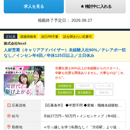
求人を見る
検討中に入れる
掲載終了予定日：
2026.08.27
正社員
面接情報有
自己PR不要
話を聞きたい応募可
株式会社Nexil
人材営業（キャリアアドバイザー）未経験入社90%／テレアポ一切
なし／インセン年4回／年休125日以上／土日休み
先輩社員も90%以上が未経験からのスタート。
年齢も社歴も関係ありません。大事なのは"これ
から"。
未経験歓迎
学歴不問
ベテランOK
完全週休2日
賞与複数月
面接1回
応募資格
【応募条件】 ◆学歴不問 ◆業種・職種未経験歓迎 ◆35歳以下の方（※若年層の長期キャリア形成のため） ＼入社者の多くが"人と関わる仕事"出身です！／ 「今の環境より、もっと成果にコミットしたい」
給与
月給27万円～50万円＋インセンティブ（年4回／社内規定による）＋業績賞与（年1回） ※固定残業代(月35時間分/58,000円~)を含みます。超過分は別途支給。 ※残業平均時間：25時間以内 ※経験
勤務地
≪引っ越しを伴う転勤なし！「渋谷駅」より徒歩5分≫ 【東京本社】 東京都渋谷区渋谷2丁目16-1 Daiwa渋谷宮益坂ビル5階 (変更の範囲)上記を除く当社関連勤務地