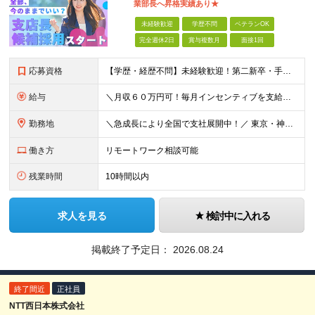
業部⻑へ昇格実績あり★
未経験歓迎
学歴不問
ベテランOK
完全週休2日
賞与複数月
面接1回
応募資格
【学歴・経歴不問】未経験歓迎！第⼆新卒・⼿に職をつけたい・新たな挑戦者⼤歓迎！⼈柄・意欲重視の採⽤♪ ＼これまでの経験・スキルは⼀切不問／ 新たな⼀歩を全⼒で応援します！ ★経歴・学歴不問 ★未経
給与
＼⽉収６０万円可！毎⽉インセンティブを⽀給／ ⽉給３０万円〜+ダブルインセンティブ（個⼈+⽀店達成率に応じて） ※営業⼿当含む ▼下記固定残業代を含みます ・関東圏：5万8000円〜（⽉36h分）＋
勤務地
＼急成⻑により全国で⽀社展開中！／ 東京・神奈川・埼⽟・千葉・⼤阪・名古屋・神⼾・新潟・⾦沢・京都・広島・福岡などで募集中！ ★東京、⼤阪、名古屋、福岡は急募のため、特に選考優遇します★ ◎勤務地は
働き方
リモートワーク相談可能
残業時間
10時間以内
求人を見る
検討中に入れる
掲載終了予定日：
2026.08.24
終了間近
正社員
NTT西日本株式会社