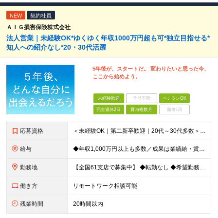
NEW
契約社員
ＡＩＧ損害保険株式会社
法人営業｜未経験OK*ゆくゆく年収1000万円超も可*独立目指せる*
知人への紹介なし*20・30代活躍
5年後が、スタートだ。 変わりたいと思った今、
ここから始めよう。
未経験歓迎
学歴不問
ベテランOK
完全週休2日
賞与複数月
面接1回
応募資格
＜未経験OK｜第二新卒歓迎｜20代～30代多数＞ ◆業界未経験・営業未経験がほとんどです！ ◆高卒以上 ━━━━━━━━ 育成前提の採用です！ ━━━━━━━━ 「稼ぎたい」「経営者になりたい」など
給与
◆年収1,000万円以上も多数／成果は業績給・賞与に反映 ◆年収例1,233円／30代・4年目 月給24万4,094円～33万5,000円＋業績給＋賞与年2回（業績による） ※給与は配属エリアによ
勤務地
【全国61支店で募集中】 ◆転勤なし ◆希望勤務地を選べる ◆U・Iターンも歓迎です ----- 契約期間中は転勤がありません。 お住まいの地域でキャリアを築くことができます！ ----- ■北海道／
働き方
リモートワーク相談可能
残業時間
20時間以内