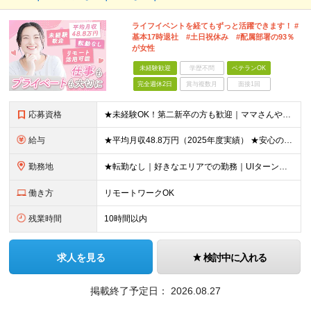
ライフイベントを経てもずっと活躍できます！ #
基本17時退社 #土日祝休み #配属部署の93％
が女性
未経験歓迎
学歴不問
ベテランOK
完全週休2日
賞与複数月
面接1回
応募資格
★未経験OK！第二新卒の方も歓迎｜ママさんやブランクありの方など、20～50代女性が多数活躍中♪ ◆高卒以上 ◆社会人経験をお持ちの方 - 業界・業種・職種・経験年数は問いません。 «こんな方が
給与
★平均月収48.8万円（2025年度実績） ★安心の固定給＋賞与年2回＋インセンティブ！手当も充実 月給21万円～23万円＋諸手当＋インセンティブ＋賞与年2回 ※給与は年間平均の税込定例給与です。賞
勤務地
★転勤なし｜好きなエリアでの勤務｜UIターン歓迎 全国47都道府県にある支社のいずれかにて勤務していただきます。 ＜募集エリア＞ ◆北海道・東北：北海道/青森/宮城/岩手/秋田/山形/福島
働き方
リモートワークOK
残業時間
10時間以内
求人を見る
検討中に入れる
掲載終了予定日：
2026.08.27