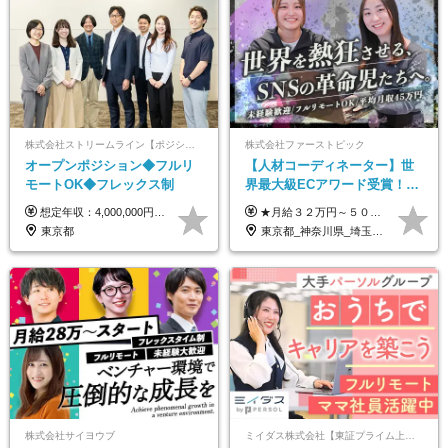
株式会社ストリームライン【ポジションマッチ登録】
株式会社ファーストピック
オープンポジション◆フルリ
【人材コーディネーター】世
モートOK◆フレックス制
界最大級ECアワード受賞！フ
ルリモート／未経験◎／月給
想定年収：4,000,000円 ～ 8,000,000円 月給：288,000円 ～ 570,000円 ※ご経験・能力に応じて決定いたします。 ※上記額にはみなし残業代を含みます。 ※超過分は全額支給いたします。 ※みなし残業代 45,000円 ～ 89,050円／月 ※みなし残業時間 20時間／月 ※試用期間：3ヶ月（試用期間中の待遇に差異はありません） 【固定残業代について】 固定残業20時間分（45,000円～89,050円）を含む ※超過分は別途全額支給
★月給３２万円～５０万円＋インセンティブ賞与＋決算賞与★ （30時間の固定残業代、一律月54,750円を含む。超過分は支給） ※経験・スキルを考慮の上、決定 ※昇給：随時あり 【インセンティブについて】 自社サービスを提案し、サービス化した場合、一部の利益をインセンティブとして還元します。 試用期間中（6か月間）は、下記の給与となります。 【一都三県、大阪、名古屋、福岡の方】 月給２４万円～＋役職手当＋インセンティブ賞与 【一都三県以外の関東圏、九州、東北、北海道、その他地域の方】 月給２０万円～＋役職手当＋インセンティブ賞与 ※試用期間6ヶ月 ※試用期間中の待遇・福利厚生に差異はなし
３２万円～／年休１３０日以
東京都
東京都_神奈川県_埼玉県_千葉県_大阪府_愛知県_北海道_青森県_岩手県_宮城県_秋田県_山形県_福島県_茨城県_栃木県_群馬県_静岡県_岐阜県_三重県_兵庫県_京都府_滋賀県_奈良県_和歌山県_広島県_岡山県_鳥取県_島根県_山口県_福岡県_熊本県_佐賀県_長崎県_大分県_宮崎県_鹿児島県
上／
株式会社サイヨウブ
ミイダス株式会社【東証プライム上場パーソルグループ】