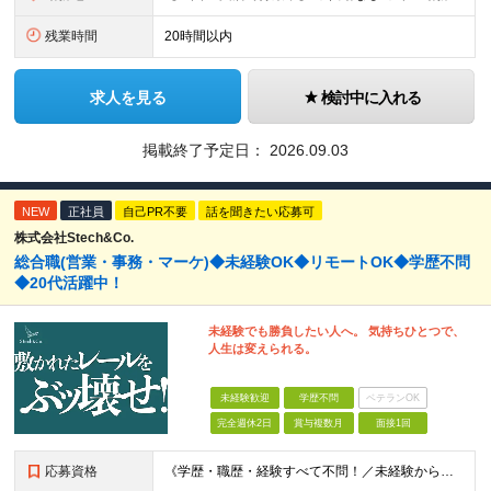
残業時間
20時間以内
求人を見る
検討中に入れる
掲載終了予定日：
2026.09.03
NEW
正社員
自己PR不要
話を聞きたい応募可
株式会社Stech&Co.
総合職(営業・事務・マーケ)◆未経験OK◆リモートOK◆学歴不問
◆20代活躍中！
未経験でも勝負したい人へ。 気持ちひとつで、
人生は変えられる。
未経験歓迎
学歴不問
ベテランOK
完全週休2日
賞与複数月
面接1回
応募資格
《学歴・職歴・経験すべて不問！／未経験からのチャレンジ大歓迎◎》 ▼こんな気持ち、ひとつでも当てはまる方はぜひ！ □ なにか、人生を変えるきっかけがほしい □ 立ち仕事に疲れて、そろそろ座り仕事がい