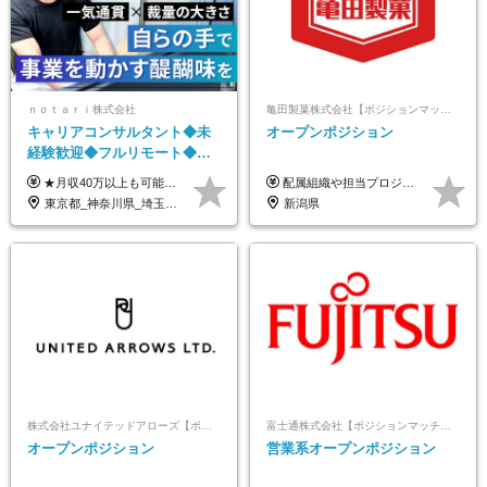
ｎｏｔａｒｉ株式会社
亀田製菓株式会社【ポジションマッチ登録】
キャリアコンサルタント◆未
オープンポジション
経験歓迎◆フルリモート◆フ
レックス制◆10時出勤・16時
★月収40万以上も可能！ ★能力・スキル・経験を考慮した年収額を設定します ■月給20万円～40万円＋決算賞与 ※経験・スキルを考慮のうえ決定します ※給与にはみなし残業代40時間分を含む。そのほか詳細に関しては別途面接時にご説明します ※試用期間3ヵ月あり。期間中の雇用形態・条件などに差異はありません
配属組織や担当プロジェクトにより異なります。 想定年収：400万円～1000万円 ※ご経験やスキルに応じて決定します。 ※上記想定年収はあくまでも目安の金額であり、 選考を通じて上下する可能性があります。
退勤も可◆残業月10時間以内
東京都_神奈川県_埼玉県_千葉県_大阪府_愛知県_北海道_青森県_岩手県_宮城県_秋田県_山形県_福島県_茨城県_栃木県_群馬県_新潟県_山梨県_長野県_富山県_石川県_福井県_静岡県_岐阜県_三重県_兵庫県_京都府_滋賀県_奈良県_和歌山県_広島県_岡山県_鳥取県_島根県_山口県_徳島県_香川県_愛媛県_高知県_福岡県_熊本県_佐賀県_長崎県_大分県_宮崎県_鹿児島県_沖縄県
新潟県
株式会社ユナイテッドアローズ【ポジションマッチ登録】
富士通株式会社【ポジションマッチ登録】
オープンポジション
営業系オープンポジション