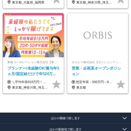
東京都_大阪府_福岡県
東京都_神奈川県_埼玉県_千葉県_大阪府_愛知県_北海道_青森県_岩手県_宮城県_秋田県_山形県_福島県_茨城県_栃木県_群馬県_新潟県_山梨県_長野県_富山県_石川県_福井県_静岡県_岐阜県_三重県_兵庫県_京都府_滋賀県_奈良県_和歌山県_広島県_岡山県_鳥取県_島根県_山口県_徳島県_香川県_愛媛県_高知県_福岡県_熊本県_佐賀県_長崎県_大分県_宮崎県_鹿児島県_沖縄県
東建コーポレーション株式会社【東証プライム・名証プレミア上場】
オルビス株式会社【ポジションマッチ登録】
プランナー/未経験OK/賞与年5
営業・企画系オープンポジシ
ヵ月/固定給だけで年524万円
ョン
可能/二人に一人が年収700万
＼平均年収819万円！社員の最大年収3,131万円／ ＼2人に1人が年収700万円以上／ ＼5人に1人が年収1,000万円以上！／ 固定給だけで、年収524万円も可能！ インセンティブだけでなく固定給でもしっかり稼げる仕組みです！ 【入社初年度】 年収400万～550万円＋インセンティブ →月給26万3,000円～29万5,600円＋賞与年2回（基本給×約5ヵ月分※前年度実績）＋インセンティブ＋各種手当 【インセンティブ】 1物件着工で目安80万～200万円 ※建物の契約金額実績によります 【各種手当】 ・都市手当…月1万円～3万円（首都圏・東海圏・関西圏で弊社指定の事業所に勤務する方が対象） ・家族手当…配偶者：月1万円、子供1名につき：月5千円 ・資格手当…FP資格1級：月1万円、2級：月5千円、3級：月3千円 ・役職手当…昇進欄に詳細記載（主任補：月5千円→主任：月1万円…） 【その他】 ※上記月給には、固定残業代【47時間分（7万3,800円以上）】が含まれます ※月平均残業時間は14時間と少なめです（2023年度） ※固定残業代の時間数を超える時間外労働は追加で支給 但し、時間数を超える時間外労働が発生する場合もあります（特別条項付き協定締結済）
想定年収：500万円～800万円 ※ご経験やスキルに応じて決定します。 ※上記想定年収はあくまでも目安の金額であり、 選考を通じて上下する可能性があります。
円/休めて稼げる
東京都_神奈川県_埼玉県_千葉県_大阪府_愛知県_宮城県_茨城県_栃木県_群馬県_静岡県_兵庫県_京都府_福岡県
東京都
ほかの職種で探し直す
ほかの勤務地で探し直す