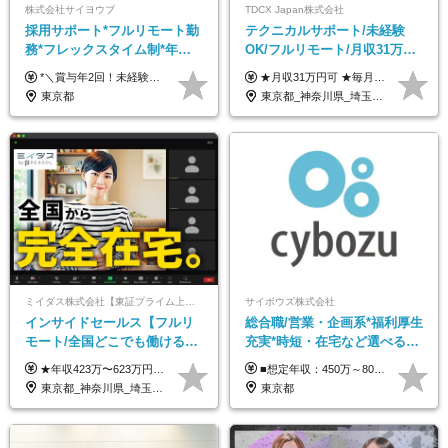
株式会社サイヨウブ
TDCX Japan株式会社
採用サポート*フルリモート勤
テクニカルサポート/未経験
務*フレックスタイム制*年休
OK/フルリモート/月収31万円
120日*土日祝休み*残業ほぼな
可/月最大3万のインセンティ
*＼賞与年2回！未経験から月給28万円スタート／* ◆月給28万～40万円＋賞与年2回＋各種インセンティブ ※経験・スキルを考慮の上、決定します ※試用期間6ヶ月間あり（期間中は月給26万円～になります。その他待遇等に差異はありません） ※月給には月35時間分の固定残業代含む（月5万4800円/超過分別途支給） ※ほとんどのメンバーが残業ゼロです！フレックスタイム制のため、自分の生活に合わせて調整できます。 ＼希望性で土曜日出勤あり／ お客様より「土曜日に応募者の対応をしてほしい」という ご要望を受けた際に、応募者対応⇒求職者との メッセージのやり取りなど、対応が発生する場合があります。 ※土曜日に出勤いただく場合は ・2時間稼働：4500円 ・4時間稼働：9000円 の給与が発生。勤務時間が4時間超えることは原則ありません。 短期間で高い給与をGETできるチャンスです♪
★月収31万円可 ★毎月「最大3万円」のインセンティブあり 月給266,228円～＋スキル手当（15,000円）＋インセンティブ（月最大3万円） ※月給例（月額最大額）：281,228 円＋残業代発生分 インセンティブを最大まで取得できた場合は、月額最大額：311,228円＋残業代発生分 となります ※経験・スキルなどを考慮し決定します ※残業代は1分単位で支給 ※試用期間3ヵ月あり（契約社員期間も給与・待遇に変更なし） ※インセンティブは効率性、顧客満足、勤怠状況等の結果により毎月金額が決定されます。 ＼”頑張り”はインセンティブで還元！／ 入社3ヶ月目から、目標数字やKPI、勤怠状況、お客様アンケートなどをもとに評価をスタート。 最短4ヶ月目にはインセンティブの支給も可能です！
し*育児中社員8割以上
ブ支給/平均年齢33歳
東京都
東京都_神奈川県_埼玉県_千葉県_大阪府_愛知県_北海道_青森県_岩手県_宮城県_秋田県_山形県_福島県_茨城県_栃木県_群馬県_新潟県_山梨県_長野県_富山県_石川県_福井県_静岡県_岐阜県_三重県_兵庫県_京都府_滋賀県_奈良県_和歌山県_広島県_岡山県_鳥取県_島根県_山口県_徳島県_香川県_愛媛県_高知県_福岡県_熊本県_佐賀県_長崎県_大分県_宮崎県_鹿児島県_沖縄県
ミイダス株式会社【東証プライム上場パーソルグループ】
サイボウズ株式会社
インサイドセールス【フルリ
総合職/営業・企画系*福利厚生
モート/全国どこでも働ける】
充実*時短・在宅など選べる働
未経験OK*土日祝休み*残業少
き方*賞与年2回
★年収423万〜623万円のモデルあり（想定時間外手当10時間分含む） ★半年に一度ドカンと支給のボーナスあり（半年に1度最大150万円） 月給25万円〜＋各種手当＋インセンティブ ＊リモートワーク手当（4000円/月） ＊リモートワーク一時金（1万5000円） ＊残業手当全額支給 ※経験・スキルにより月給を決定します ※試用期間：2ヵ月あり。期間中の雇用形態・給与・待遇に変更はありません 《頑張りはインセンティブとして還元！》 当社は5段階の評価制度を導入。 半期に1回の評価で最高ランク（5点）を獲得したメンバーには、 150万円のインセンティブを支給！ これが半年に一度のインセンティブとして支給されるため、 成果を出した分だけまとまった収入を得られる仕組みです。 【固定残業代について】 なし（残業代は、実際の労働時間に応じて別途全額支給）
■想定年収：450万～800万円（基本給12ヶ月分＋賞与2ヶ月分） ※上記想定年収はフルタイムの働き方を想定しています。 それ以外の働き方（勤務日数、時短、固定残業時間数の変更など）の場合 上記想定年収の支給を確約するものではありません ※賞与は全社の業績に応じて変動の可能性があります ※ご経験・スキルを考慮のうえ、当社規定により優遇します （試用期間3ヶ月有/給与・待遇に差異なし） ■昇給年1回 ■賞与年2回（2月・8月）
なめ*在宅勤務手当あり
東京都_神奈川県_埼玉県_千葉県_大阪府_愛知県_北海道_青森県_岩手県_宮城県_秋田県_山形県_福島県_茨城県_栃木県_群馬県_新潟県_山梨県_長野県_富山県_石川県_福井県_静岡県_岐阜県_三重県_兵庫県_京都府_滋賀県_奈良県_和歌山県_広島県_岡山県_鳥取県_島根県_山口県_徳島県_香川県_愛媛県_高知県_福岡県_熊本県_佐賀県_長崎県_大分県_宮崎県_鹿児島県_沖縄県
東京都