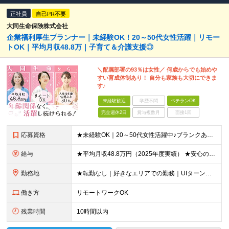
正社員
自己PR不要
大同生命保険株式会社
企業福利厚生プランナー｜未経験OK！20～50代女性活躍｜リモー
トOK｜平均月収48.8万｜子育て＆介護支援◎
＼配属部署の93％は女性／ 何歳からでも始めや
すい育成体制あり！ 自分も家族も大切にできま
す♪
未経験歓迎
学歴不問
ベテランOK
完全週休2日
賞与複数月
面接1回
応募資格
★未経験OK｜20～50代女性活躍中♪ブランクありの方・ママさんも活躍中 ◆高卒以上 ◆社会人経験をお持ちの方 - 業界・業種・職種・経験年数は問いません。 «こんな方が応募＆入社しています！»
給与
★平均月収48.8万円（2025年度実績） ★安心の固定給＋賞与年2回＋インセンティブ！手当も充実 月給21万円～23万円＋諸手当＋インセンティブ＋賞与年2回 ※給与は年間平均の税込定例給与です。賞
勤務地
★転勤なし｜好きなエリアでの勤務｜UIターン歓迎 全国47都道府県にある支社のいずれかにて勤務していただきます。 ＜募集エリア＞ ◆北海道・東北：北海道/青森/宮城/岩手/秋田/山形/福島
働き方
リモートワークOK
残業時間
10時間以内