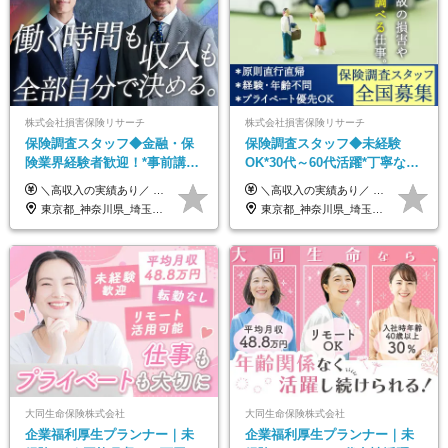
株式会社損害保険リサーチ
株式会社損害保険リサーチ
保険調査スタッフ◆金融・保
保険調査スタッフ◆未経験
険業界経験者歓迎！*事前講習
OK*30代～60代活躍*丁寧な講
あり*30代～60代活躍*調査は
習・サポートあり*原則直行直
＼高収入の実績あり／ なかには年収1000万円を超える方もいらっしゃいます！ 【完全出来高報酬制】 ★仕事に慣れるまで収入をサポート 1か月目：報酬が通常の2倍 2か月目：報酬が通常の1.5倍 ※災害に関する業務については、収入サポートの対象外 ※試用期間はありません ＊＊＊業務報酬の例＊＊＊ ・事故原因調査（4箇所確認）…1万5000円～ ・有無責／不正請求疑義調査（自動車案件）…2万円～ ・医療調査（1箇所確認）…1万7000円～ ・書類取付（1箇所訪問）…3000円～ ※上記は目安になります ※実際の報酬は業務報酬に応じた個々のスキル・実績を加味したものになります
＼高収入の実績あり／ なかには年収1000万円を超えるスペシャリストもいらっしゃいます！ 【完全出来高報酬制】 ★仕事に慣れるまで収入をサポート 1か月目：報酬が通常の2倍 2か月目：報酬が通常の1.5倍 ※災害に関する業務については、収入サポートの対象外 ※試用期間はありません ＊＊＊業務報酬の例＊＊＊ ・事故原因調査（4箇所確認）…1万5000円～ ・有無責／不正請求疑義調査（自動車案件）…2万円～ ・医療調査（1箇所確認）…1万7000円～ ・書類取付（1箇所訪問）…3000円～ ※上記は目安になります ※実際の報酬は業務報酬に応じた個々のスキル・実績を加味したものになります
原則直行直帰*高収入可
帰／全国募集・業務委託
東京都_神奈川県_埼玉県_千葉県_大阪府_愛知県_北海道_青森県_岩手県_宮城県_秋田県_山形県_福島県_茨城県_栃木県_群馬県_新潟県_山梨県_長野県_富山県_石川県_福井県_静岡県_岐阜県_三重県_兵庫県_京都府_滋賀県_奈良県_和歌山県_広島県_岡山県_鳥取県_島根県_山口県_徳島県_香川県_愛媛県_高知県_福岡県_熊本県_佐賀県_長崎県_大分県_宮崎県_鹿児島県_沖縄県
東京都_神奈川県_埼玉県_千葉県_大阪府_愛知県_北海道_青森県_岩手県_宮城県_秋田県_山形県_福島県_茨城県_栃木県_群馬県_新潟県_山梨県_長野県_富山県_石川県_福井県_静岡県_岐阜県_三重県_兵庫県_京都府_滋賀県_奈良県_和歌山県_広島県_岡山県_鳥取県_島根県_山口県_徳島県_香川県_愛媛県_高知県_福岡県_熊本県_佐賀県_長崎県_大分県_宮崎県_鹿児島県_沖縄県
大同生命保険株式会社
大同生命保険株式会社
企業福利厚生プランナー｜未
企業福利厚生プランナー｜未