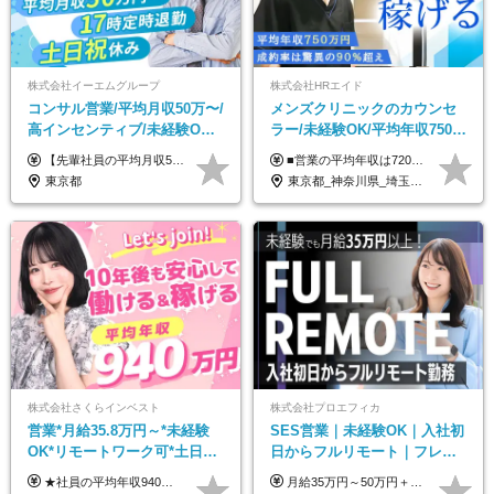
株式会社イーエムグループ
株式会社HRエイド
コンサル営業/平均月収50万〜/
メンズクリニックのカウンセ
高インセンティブ/未経験OK/
ラー/未経験OK/平均年収750万
残業なし/4,50代も活躍/ブラン
円/4人に1人が年収1000万円超
【先輩社員の平均月収50万円】 月給30万円以上+インセンティブ+その他手当 ※経験・スキルを考慮の上で給与を決定します ※上記には5万円（月20時間分）のみなし残業代と一律手当（営業手当4万円、能力評価手当4万円）を含みます ※上記を超える残業代は別途全額支給します ※試用期間：3ヶ月あり（試用期間中の待遇に差異なし）
■営業の平均年収は720万円！ ■4人に1人が年収1000万円超え 月給27万円～100万円+インセンティブ(平均月20～40万円程) ＜インセンティブ制度について＞ 当社では創業以来、頑張ったらその分稼げる環境づくりに注力。カウンセラー部署では、個人の成約金額・チームの成果・事業部の売上利益を掛け合わせる新しいインセンティブ制度を導入しました。あなたの頑張り次第で毎月高インセンティブが実現できる体制です！ ※上記金額には固定残業代（35,500円以上～・30時間分）が含まれます。時間超過分は追加支給します。 ※試用期間3か月あり。研修期間3か月中は、月給25万円～30万円になります。(固定残業代：35,500円～・23h分を含む) ※インセンティブの一部は、研修期間中から支給されます。その他待遇の差異はありません。
ク可/面接1回
え/成約率90％
東京都
東京都_神奈川県_埼玉県_千葉県_大阪府_愛知県_北海道_宮城県_栃木県_群馬県_静岡県_兵庫県_京都府_岡山県_熊本県
株式会社さくらインベスト
株式会社プロエフィカ
営業*月給35.8万円～*未経験
SES営業｜未経験OK｜入社初
OK*リモートワーク可*土日祝
日からフルリモート｜フレッ
休み*年休123日以上*転職者全
クス可｜残業月平均10h以下｜
★社員の平均年収940万円（※2025年11月時点） ★転職者は全員収入アップを実現 ★入社半年で昇給した実績あり！ 【営業未経験】 月給35万8,000円～（固定残業代含む）＋インセンティブ ＋賞与年2回 【管理職候補】 月給40万円～100万円＋インセンティブ＋賞与年2回 ※固定残業代は、時間外労働の有無にかかわらず月25時間分（月5万8,000円～）を支給します。 ※上記を超える時間外労働分は、別途追加で支給します。 ＼月給額が高い理由について／ 当社が扱うのは、1件あたり100万円以上となる高単価な金融商品です。 そのため月給ベースも高く設定して社員に還元しています。 ＜試用期間中の給与＞※営業未経験の方 試用期間2カ月あり。 月給25万円＋営業手当5万円（資格取得後より日割り支給） ※残業代は別途全額支給します。 ※その他の待遇に差異はありません。 ★時短勤務も可能です ・7時間勤務：月給26万2,500円～＋インセンティブ＋賞与（年2回） ・6時間勤務：月給24万円～＋インセンティブ＋賞与（年2回） （時短勤務例）9:00-16:00、10:00-17:00など
月給35万円～50万円＋交通費 ◎経験やスキルを考慮し、最大限優遇します ◎上記月給は固定残業代月40時間分(月10万9,375～)を含みます。残業時間が超過した場合はその分追加支給します ◎試用期間6カ月あり(給与や待遇は同じです)
員が収入UP
事業立ち上げメンバー