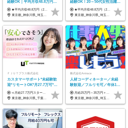
経験OK｜平均月収48.8万円｜
経験OK！20～50代女性活躍｜
リモートOK｜残業ほぼなし｜
リモートOK｜平均月収48.8万
★平均月収48.8万円（2025年度実績） ★安心の固定給＋賞与年2回＋インセンティブ！手当も充実 月給21万円～23万円＋諸手当＋インセンティブ＋賞与年2回 ※給与は年間平均の税込定例給与です。賞与は含みません。 ※約3週間の研修期間中は日当8000円を支給いたします。 ※試用期間6ヵ月あり（期間中の条件変更なし） ◆東京・神奈川・千葉・埼玉・愛知（一部）・京都・大阪・兵庫（一部）：月給23万円以上 ◆静岡（一部）・三重・岐阜：月給22万円以上 ◆上記以外の地域：月給21万円以上
★平均月収48.8万円（2025年度実績） ★安心の固定給＋賞与年2回＋インセンティブ！手当も充実 月給21万円～23万円＋諸手当＋インセンティブ＋賞与年2回 ※給与は年間平均の税込定例給与です。賞与は含みません。 ※約3週間の研修期間中は日当8000円を支給いたします。 ※試用期間6ヵ月あり（期間中の条件変更なし） ◆東京・神奈川・千葉・埼玉・愛知（一部）・京都・大阪・兵庫（一部）：月給23万円以上 ◆静岡（一部）・三重・岐阜：月給22万円以上 ◆上記以外の地域：月給21万円以上
転勤なし｜女性活躍中
｜子育て＆介護支援◎
東京都_神奈川県_埼玉県_千葉県_大阪府_愛知県_北海道_青森県_岩手県_宮城県_秋田県_山形県_福島県_茨城県_栃木県_群馬県_新潟県_山梨県_長野県_富山県_石川県_福井県_静岡県_岐阜県_三重県_兵庫県_京都府_滋賀県_奈良県_和歌山県_広島県_岡山県_鳥取県_島根県_山口県_徳島県_香川県_愛媛県_高知県_福岡県_熊本県_佐賀県_長崎県_大分県_宮崎県_鹿児島県_沖縄県
東京都_神奈川県_埼玉県_千葉県_大阪府_愛知県_北海道_青森県_岩手県_宮城県_秋田県_山形県_福島県_茨城県_栃木県_群馬県_新潟県_山梨県_長野県_富山県_石川県_福井県_静岡県_岐阜県_三重県_兵庫県_京都府_滋賀県_奈良県_和歌山県_広島県_岡山県_鳥取県_島根県_山口県_徳島県_香川県_愛媛県_高知県_福岡県_熊本県_佐賀県_長崎県_大分県_宮崎県_鹿児島県_沖縄県
ＦＪＵＴプラス株式会社
株式会社Antrace
カスタマーサポート*未経験歓
人材コーディネーター／未経
迎*リモートOK*月27.7万可*賞
験歓迎／フルリモ可／年休127
与年2回*転勤なし*連休
日／おしゃれ自由／海外研修
≪月給27.7万円スタートも可／賞与年2回≫ ■月給21万円～27.7万円＋各種手当＋賞与年2回 ※給与は勤務地に応じて変更します ※年齢や経験・スキルなどを考慮して決定します ※時間外手当は全額支給 ※上記は初年度の月給となります ※試用期間3ヶ月（その他待遇に差異はありません） 【固定残業代について】 なし（残業代は、実際の労働時間に応じて別途全額支給）
月給25万円～35万円＋インセンティブ 未経験者：月給25万円～＋インセンティブ 経験者：月給35万円～＋インセンティブ （※経験者は営業経験5年以上の方を想定） ※経験・スキルなどを考慮のうえ、決定します ※時間外手当は別途全額支給します
OK/ZE010232
年10回／美容・サウナ割あり
東京都_神奈川県_千葉県_大阪府_愛知県_北海道_長野県_石川県_広島県_福岡県
東京都_神奈川県_埼玉県_千葉県_大阪府_愛知県_北海道_青森県_岩手県_宮城県_秋田県_山形県_福島県_茨城県_栃木県_群馬県_新潟県_山梨県_長野県_富山県_石川県_福井県_静岡県_岐阜県_三重県_兵庫県_京都府_滋賀県_奈良県_和歌山県_広島県_岡山県_鳥取県_島根県_山口県_徳島県_香川県_愛媛県_高知県_福岡県_熊本県_佐賀県_長崎県_大分県_宮崎県_鹿児島県_沖縄県