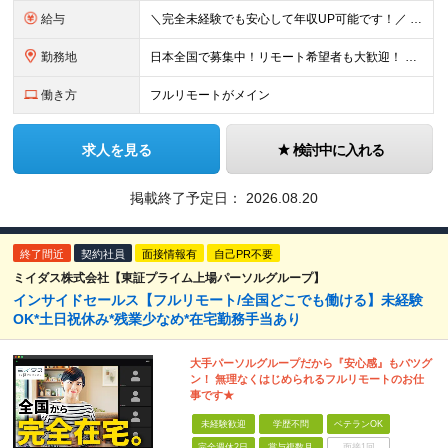
給与
＼完全未経験でも安心して年収UP可能です！／ -------------- 【1】営業 月給25万円～80万円＋賞与 【2】事務 月給21万円～50万円＋賞与 【3】マーケ 月給25万円～80万円
勤務地
日本全国で募集中！リモート希望者も大歓迎！ ※クライアントオフィスへの出勤が必要な場合は、 「東京オフィス」または「首都圏・関西圏」になります ※勤務地の選択はご希望を考慮し、転居を伴う転勤はありま
働き方
フルリモートがメイン
求人を見る
検討中に入れる
掲載終了予定日：
2026.08.20
終了間近
契約社員
面接情報有
自己PR不要
ミイダス株式会社【東証プライム上場パーソルグループ】
インサイドセールス【フルリモート/全国どこでも働ける】未経験
OK*土日祝休み*残業少なめ*在宅勤務手当あり
大手パーソルグループだから『安心感』もバツグ
ン！ 無理なくはじめられるフルリモートのお仕
事です★
未経験歓迎
学歴不問
ベテランOK
完全週休2日
賞与複数月
面接1回