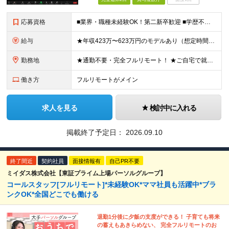
応募資格
■業界・職種未経験OK！第二新卒歓迎 ■学歴不問 ■営業や販売サービス業・カスタマーサポートなど、顧客折衝経験をお持ちの方 ＜契約更新あり＞ 初回2ヵ月、2回目3ヵ月、3回目以降6ヵ月 ※目標の達
給与
★年収423万〜623万円のモデルあり（想定時間外手当10時間分含む） ★半年に一度ドカンと支給のボーナスあり（半年に1度最大150万円） 月給25万円〜＋各種手当＋インセンティブ ＊リモートワーク
勤務地
★通勤不要・完全フルリモート！ ★ご自宅で就業いただきます ……………………………………… 東京都品川区北品川5-1-18 住友不動産大崎ツインビル東館 ┗JR山手線・埼京線・湘南新宿ライン・りんかい
働き方
フルリモートがメイン
求人を見る
検討中に入れる
掲載終了予定日：
2026.09.10
終了間近
契約社員
面接情報有
自己PR不要
ミイダス株式会社【東証プライム上場パーソルグループ】
コールスタッフ[フルリモート]*未経験OK*ママ社員も活躍中*ブラ
ンクOK*全国どこでも働ける
退勤1分後に夕飯の支度ができる！ 子育ても将来
の蓄えもあきらめない、 完全フルリモートのお