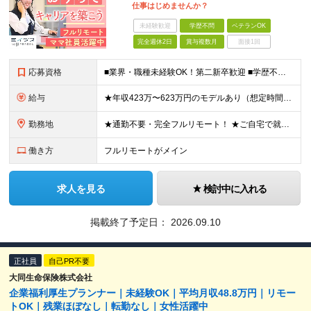
仕事はじめませんか？
未経験歓迎
学歴不問
ベテランOK
完全週休2日
賞与複数月
面接1回
応募資格
■業界・職種未経験OK！第二新卒歓迎 ■学歴不問 ■営業や販売サービス業・カスタマーサポートなど、顧客折衝経験をお持ちの方 ＜契約更新あり＞ 初回2ヵ月、2回目3ヵ月、3回目以降6ヵ月 ※目標の達
給与
★年収423万〜623万円のモデルあり（想定時間外手当10時間分含む） ★半年に一度ドカンと支給のボーナスあり（半年に1度最大150万円） 月給25万円〜＋各種手当＋インセンティブ ＊リモートワーク
勤務地
★通勤不要・完全フルリモート！ ★ご自宅で就業いただきます ……………………………………… 東京都品川区北品川5-1-18 住友不動産大崎ツインビル東館 ┗JR山手線・埼京線・湘南新宿ライン・りんかい
働き方
フルリモートがメイン
求人を見る
検討中に入れる
掲載終了予定日：
2026.09.10
正社員
自己PR不要
大同生命保険株式会社
企業福利厚生プランナー｜未経験OK｜平均月収48.8万円｜リモー
トOK｜残業ほぼなし｜転勤なし｜女性活躍中