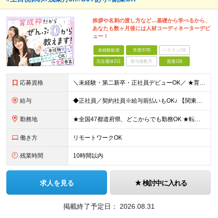
挨拶や名刺の渡し方など…基礎から学べるから、
あなたも数ヶ月後には人材コーディネーターデビ
ュー！
未経験歓迎
学歴不問
ベテランOK
完全週休2日
賞与複数月
面接1回
応募資格
＼未経験・第二新卒・正社員デビューOK／ ★育成前提の採用を実施中！ ■経歴・ブランク不問 ■学歴不問 ≪≪特別なスキルや経験は必要なし！≫≫ 当社では人柄重視の採用を実施しています。 働く先輩社員
給与
◆正社員／契約社員※給与前払いもOK♪ 【関東（一都三県）】 月給25万円～ ※固定残業代（月20時間分／月3万2383円）を含む。超過分は別途支給。 ※試用期間中の給与は月給23万円～ 【関東（北
勤務地
★全国47都道府県、どこからでも勤務OK ★転勤なし！腰を据えて活躍◎ ★マイカー通勤OK（拠点による） ★業務に慣れたら、ゆくゆくはリモート併用やフルリモートも可能 全国のお客様先にて勤務していた
働き方
リモートワークOK
残業時間
10時間以内
求人を見る
検討中に入れる
掲載終了予定日：
2026.08.31