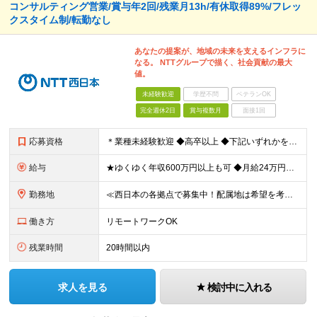
コンサルティング営業/賞与年2回/残業月13h/有休取得89%/フレッ
クスタイム制/転勤なし
あなたの提案が、地域の未来を支えるインフラに
なる。 NTTグループで描く、社会貢献の最大
値。
未経験歓迎
学歴不問
ベテランOK
完全週休2日
賞与複数月
面接1回
応募資格
＊業種未経験歓迎 ◆高卒以上 ◆下記いずれかを満たす方 【1】IT・通信関連の業務経験がある方 【2】IT・通信関連の資格を保有 【3】法人営業経験がある方 ※【1】の具体例 ・企業でITエンジ
給与
★ゆくゆく年収600万円以上も可 ◆月給24万円～30万円 （時間外手当10h/月約2万円含む） ※残業代超過分は別途全額支給いたします ※経験/資格に応じて、手当（月給に加算）が支給されます ※試
勤務地
≪西日本の各拠点で募集中！配属地は希望を考慮≫ ★転勤なし★UIターン可 【関西】和歌山・京都・滋賀・兵庫 【東海】愛知・静岡・岐阜・三重 【北陸】石川・富山・福井 【中国】広島・岡山・島根・鳥取・
働き方
リモートワークOK
残業時間
20時間以内
求人を見る
検討中に入れる