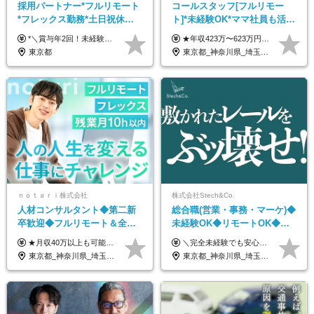
採用パートナー*フルリモート
コールスタッフ[フルリモー
*フレックス勤務*土日祝休み*
ト]*未経験OK*ママ社員も活躍
月給28万円～*産育休取得実績
中*ブランクOK*全国どこでも
*＼賞与年2回！未経験から月給28万円スタート／* ★昇給年12回あり！随時昇給のチャンス ◆月給28万～40万円＋賞与年2回＋各種インセンティブ ※経験・スキルを考慮の上、決定します ※試用期間6ヶ月間あり（期間中は月給26万円～になります。その他待遇等に差異はありません） ※月給には月35時間分の固定残業代含む（月5万4800円/超過分別途支給） ※ほとんどのメンバーが残業ゼロです！フレックスタイム制のため、自分の生活に合わせて調整できます。 ＼希望性で土曜日出勤あり／ お客様より「土曜日に応募者の対応をしてほしい」という ご要望を受けた際に、応募者対応⇒求職者との メッセージのやり取りなど、対応が発生する場合があります。 ※土曜日に出勤いただく場合は ・2時間稼働：4500円 ・4時間稼働：9000円 の給与が発生。勤務時間が4時間超えることは原則ありません。 短期間で高い給与をGETできるチャンスです♪
★年収423万〜623万円のモデルあり（想定時間外手当10時間分含む） ★半年に一度ドカンと支給のボーナスあり（半年に1度最大150万円） 月給25万円〜＋各種手当＋インセンティブ ＊リモートワーク手当（4000円/月） ＊リモートワーク一時金（1万5000円） ＊残業手当全額支給 ※経験・スキルにより月給を決定します ※試用期間：2ヵ月あり。期間中の雇用形態・給与・待遇に変更はありません 《頑張りはインセンティブとして還元！》 当社は5段階の評価制度を導入。 半期に1回の評価で最高ランク（5点）を獲得したメンバーには、 150万円のインセンティブを支給！ これが半年に一度のインセンティブとして支給されるため、 成果を出した分だけまとまった収入を得られる仕組みです。 【固定残業代について】 なし（残業代は、実際の労働時間に応じて別途全額支給）
あり*年間休日120日
働ける
東京都
東京都_神奈川県_埼玉県_千葉県_大阪府_愛知県_北海道_青森県_岩手県_宮城県_秋田県_山形県_福島県_茨城県_栃木県_群馬県_新潟県_山梨県_長野県_富山県_石川県_福井県_静岡県_岐阜県_三重県_兵庫県_京都府_滋賀県_奈良県_和歌山県_広島県_岡山県_鳥取県_島根県_山口県_徳島県_香川県_愛媛県_高知県_福岡県_熊本県_佐賀県_長崎県_大分県_宮崎県_鹿児島県_沖縄県
ｎｏｔａｒｉ株式会社
株式会社Stech&Co.
人材コンサルタント◆第二新
総合職(営業・事務・マーケ)◆
卒歓迎◆フルリモート＆全国
未経験OK◆リモートOK◆学
から勤務OK◆残業月10h以内
歴不問◆20代活躍中！
★月収40万以上も可能！ ★能力・スキル・経験を考慮した年収額を設定します ★年功序列ではなく、チャレンジを評価して給与に反映！ ■月給20万円～40万円＋決算賞与 ※経験・スキルを考慮のうえ決定します ※給与にはみなし残業代40時間分を含む。そのほか詳細に関しては別途面接時にご説明します ※試用期間3ヵ月あり。期間中の雇用形態・条件などに差異はありません
＼完全未経験でも安心して年収UP可能です！／ -------------- 【1】営業 月給25万円～80万円＋賞与 【2】事務 月給21万円～50万円＋賞与 【3】マーケ 月給25万円～80万円＋賞与 ※試用期間3ヶ月間の待遇に変動はありません。 ※みなし残業代(月20時間分29,725円～)を含む。（※超過分は追加支給）
◆フレックス制
東京都_神奈川県_埼玉県_千葉県_大阪府_愛知県_北海道_青森県_岩手県_宮城県_秋田県_山形県_福島県_茨城県_栃木県_群馬県_新潟県_山梨県_長野県_富山県_石川県_福井県_静岡県_岐阜県_三重県_兵庫県_京都府_滋賀県_奈良県_和歌山県_広島県_岡山県_鳥取県_島根県_山口県_徳島県_香川県_愛媛県_高知県_福岡県_熊本県_佐賀県_長崎県_大分県_宮崎県_鹿児島県_沖縄県
東京都_神奈川県_埼玉県_千葉県_大阪府_愛知県_北海道_青森県_岩手県_宮城県_秋田県_山形県_福島県_茨城県_栃木県_群馬県_新潟県_山梨県_長野県_富山県_石川県_福井県_静岡県_岐阜県_三重県_兵庫県_京都府_滋賀県_奈良県_和歌山県_広島県_岡山県_鳥取県_島根県_山口県_徳島県_香川県_愛媛県_高知県_福岡県_熊本県_佐賀県_長崎県_大分県_宮崎県_鹿児島県_沖縄県