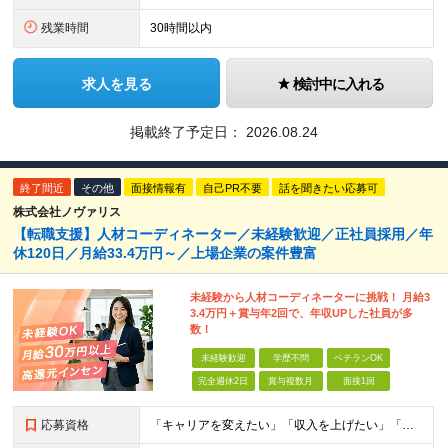
残業時間
30時間以内
求人を見る
検討中に入れる
掲載終了予定日：
2026.08.24
終了間近
その他
面接情報有
自己PR不要
話を聞きたい応募可
株式会社ノヴァリス
【転職支援】人材コーディネーター／未経験歓迎／正社員採用／年
休120日／月給33.4万円～／上場企業の案件豊富
未経験から人材コーディネーターに挑戦！ 月給3
3.4万円＋賞与年2回で、年収UPした社員が多
数！
未経験歓迎
学歴不問
ベテランOK
完全週休2日
賞与複数月
面接1回
応募資格
「キャリアを変えたい」「収入を上げたい」「将来に強いスキルを身につけたい」方歓迎！ ・未経験歓迎 ・学歴不問 ・第二新卒歓迎 ＼経験やスキルではなく、“これから”を重視します／ 「今のままでいい