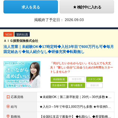
求人を見る
検討中に入れる
掲載終了予定日：
2026.09.03
NEW
契約社員
ＡＩＧ損害保険株式会社
法人営業｜未経験OK◆17時定時◆入社3年目で800万円も可◆毎月
固定給あり◆知人紹介なし◆研修充実◆転勤無し
「何がしたいかわからない」そんな人でも大丈
夫！ "新しい自分"に出会うための5年間をスター
トしませんか？
未経験歓迎
学歴不問
ベテランOK
完全週休2日
賞与複数月
面接1回
応募資格
★未経験OK｜第二新卒歓迎｜20代～30代多数★ ┗業界未経験者、営業未経験がほとんどです！ ★高卒以上 ━━━━━━━━ 育成前提の採用です！ ━━━━━━━━ 「稼ぎたい」「経営者になりたい」な
給与
★入社3～5年で年収1,000万円も多数 ★年収例523万円／20代・2年目 月給24万4,094円～33万5,000円＋業績給＋賞与年2回（業績による） ※給与は配属エリアによって異なります ※
勤務地
【全国61支店で募集中】 ◆転勤なし ◆希望勤務地を選べる ◆U・Iターンも歓迎です ----- 契約期間中は転勤がありません。 お住まいの地域でキャリアを築くことができます！ ----- ■北海道／