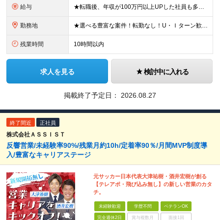
給与
★転職後、年収が100万円以上UPした社員も多数！ 月給33.4万円～45万円＋諸手当＋賞与年2回 ※インセンティブが発生する案件もあります。 【固定残業代について】 なし（残業代は、実際の労働
勤務地
★選べる豊富な案件！転勤なし！U・Ｉターン歓迎！ 東京、神奈川、埼玉、千葉、愛知、大阪、兵庫、京都、広島、福岡をはじめとする全国各地のプロジェクト先。 プライム上場、グロース上場企業の大手～ベンチ
残業時間
10時間以内
求人を見る
検討中に入れる
掲載終了予定日：
2026.08.27
終了間近
正社員
株式会社ＡＳＳＩＳＴ
反響営業/未経験率90%/残業月約10h/定着率90％/月間MVP制度導
入/豊富なキャリアステージ
元サッカー日本代表大津祐樹・酒井宏樹が創る
【テレアポ・飛び込み無し】の新しい営業のカタ
チ。
未経験歓迎
学歴不問
ベテランOK
完全週休2日
賞与複数月
面接1回