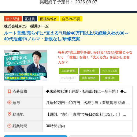
掲載終了予定日：
2026.09.07
終了間近
正社員
面接情報有
自己PR不要
株式会社RCS 採用チーム
ルート営業/売らずに“支える”/月給40万円以上/未経験入社の30～
40代活躍中/ノルマ・新規なし/研修充実
毎月の“売上数字を追いかける”だけが営業じゃな
い。 「信頼」を築く『支える力』を活かしませ
んか？
未経験歓迎
学歴不問
ベテランOK
完全週休2日
賞与複数月
面接1回
応募資格
◆未経験歓迎！経歴・転職回数は一切不問！ ◆異業界出身の30代・40代も活躍中！ ◆U・Iターン希望の方も歓迎（引越費用規定あり） 【応募要件】 ■高卒以上 ■普通自動車運転免許（AT限定可） ■基
給与
月給40万円～60万円＋各種手当＋業績賞与 ◎経験や能力等を考慮し、優遇いたします！ ◎成果により業績賞与を年2回支給します！ 上記月給には、固定残業代として 「60,800円～95,000円（28
勤務地
【原則、"直行・直帰"で毎日の出社はなし！】 東京・埼玉・千葉・神奈川などを中心とした 周辺エリアの現場に「直行・直帰」となります！ ■関東第一第二支部 埼玉県八潮市大字二丁目1142-2 ◎最寄り
残業時間
30時間以内