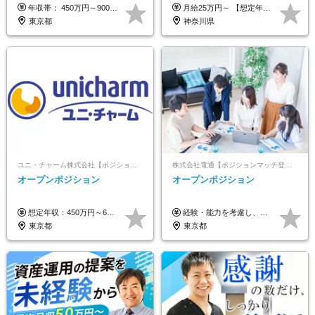
年収帯： 450万円～900万円 ※経験・スキルを考慮の上、決定します。
月給25万円～ 【想定年収】 400万円～1000万円（残業代及び諸手当込） ※ご経験、前年収、ご年齢に応じて決定します。
東京都
神奈川県
ユニ・チャーム株式会社【ポジションマッチ登録】
株式会社電通【ポジションマッチ登録】
オープンポジション
オープンポジション
想定年収：450万円～650万円 ※経験・能力を考慮の上、規定により優遇いたします ※試用期間6ヵ月（その間の給与・待遇に変動はありません）
経験・能力を考慮し、当社規定により決定します。 ▼参考情報 ------------ 年収イメージ：500万～1500万
東京都
東京都