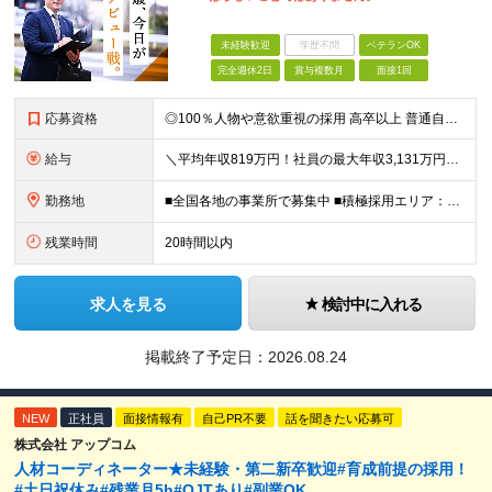
未経験歓迎
学歴不問
ベテランOK
完全週休2日
賞与複数月
面接1回
応募資格
◎100％人物や意欲重視の採用 高卒以上 普通自動車第一種運転免許取得者（AT限定可） ★職歴は全く問いません！ 前向きにコツコツと向き合える方であれば結果がついてくるお仕事です。 現職・無職、正社
給与
＼平均年収819万円！社員の最大年収3,131万円／ ＼2人に1人が年収700万円以上／ ＼5人に1人が年収1,000万円以上！／ 固定給だけで、年収524万円も可能！ インセンティブだけでなく固定給
勤務地
■全国各地の事業所で募集中 ■積極採用エリア：東京・神奈川・埼玉・千葉・愛知 ※希望の勤務地で働ける！通勤可能な事業所を選定していきます ※地元に戻って働きたいUターン希望者も歓迎します！ ※社用車を
残業時間
20時間以内
求人を見る
検討中に入れる
掲載終了予定日：
2026.08.24
NEW
正社員
面接情報有
自己PR不要
話を聞きたい応募可
株式会社 アップコム
人材コーディネーター★未経験・第二新卒歓迎#育成前提の採用！
#土日祝休み#残業月5h#OJTあり#副業OK