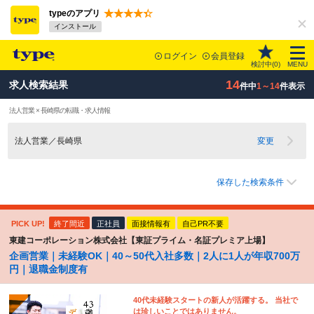
typeのアプリ
インストール
ログイン
会員登録
検討中(
0
)
MENU
14
求人検索結果
件中
1～14
件表示
法人営業 × 長崎県の転職・求人情報
法人営業／長崎県
変更
保存した検索条件
PICK UP!
終了間近
正社員
面接情報有
自己PR不要
東建コーポレーション株式会社【東証プライム・名証プレミア上場】
企画営業｜未経験OK｜40～50代入社多数｜2人に1人が年収700万
円｜退職金制度有
40代未経験スタートの新人が活躍する。 当社で
は珍しいことではありません。