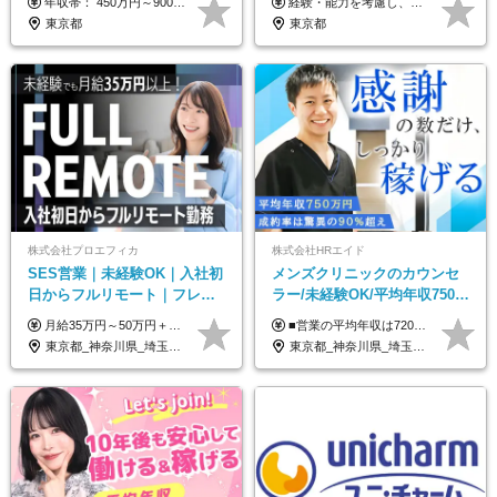
年収帯： 450万円～900万円 ※経験・スキルを考慮の上、決定します。
経験・能力を考慮し、当社規定により決定します。 ▼参考情報 ------------ 年収イメージ：500万～1500万
東京都
東京都
株式会社プロエフィカ
株式会社HRエイド
SES営業｜未経験OK｜入社初
メンズクリニックのカウンセ
日からフルリモート｜フレッ
ラー/未経験OK/平均年収750万
クス可｜残業月平均10h以下｜
円/4人に1人が年収1000万円超
月給35万円～50万円＋交通費 ◎経験やスキルを考慮し、最大限優遇します ◎上記月給は固定残業代月40時間分(月10万9,375～)を含みます。残業時間が超過した場合はその分追加支給します ◎試用期間6カ月あり(給与や待遇は同じです)
■営業の平均年収は720万円！ ■4人に1人が年収1000万円超え 月給27万円～100万円+インセンティブ(平均月20～40万円程) ＜インセンティブ制度について＞ 当社では創業以来、頑張ったらその分稼げる環境づくりに注力。カウンセラー部署では、個人の成約金額・チームの成果・事業部の売上利益を掛け合わせる新しいインセンティブ制度を導入しました。あなたの頑張り次第で毎月高インセンティブが実現できる体制です！ ※上記金額には固定残業代（35,500円以上～・30時間分）が含まれます。時間超過分は追加支給します。 ※試用期間3か月あり。研修期間3か月中は、月給25万円～30万円になります。(固定残業代：35,500円～・23h分を含む) ※インセンティブの一部は、研修期間中から支給されます。その他待遇の差異はありません。
事業立ち上げメンバー
え/成約率90％
東京都_神奈川県_埼玉県_千葉県_大阪府_愛知県_北海道_青森県_岩手県_宮城県_秋田県_山形県_福島県_茨城県_栃木県_群馬県_新潟県_山梨県_長野県_富山県_石川県_福井県_静岡県_岐阜県_三重県_兵庫県_京都府_滋賀県_奈良県_和歌山県_広島県_岡山県_鳥取県_島根県_山口県_徳島県_香川県_愛媛県_高知県_福岡県_熊本県_佐賀県_長崎県_大分県_宮崎県_鹿児島県_沖縄県
東京都_神奈川県_埼玉県_千葉県_大阪府_愛知県_北海道_宮城県_栃木県_群馬県_静岡県_兵庫県_京都府_岡山県_熊本県