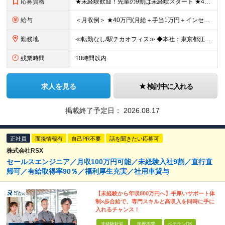
応募資格
★未経験歓迎！先輩の9割は未経験スタート ★45歳以下の方は全員面接 ◆学歴不問 ◆普通自動車免許(AT限定可) ◆45歳までの方※若年層の長期キャリア形成を図るため できるだけ多くの方とお会いし
給与
＜月収例＞ ★40万円(月給＋手当1万円＋インセンティブ)／入社4年目・30代 ★28.5万円(月給＋手当1万円＋インセンティブ)／入社2年目 ◆月給24万7,000円以上～＋賞与年2回＋インセンテ
勤務地
≪転勤なし/駅チカオフィス≫ ◆本社：東京都江戸川区東葛西6-1-17 第6カネ長ビル6F ※(変更の範囲)上記を除く当社関連勤務地
残業時間
10時間以内
求人を見る
検討中に入れる
掲載終了予定日：
2026.08.17
正社員
面接情報有
自己PR不要
話を聞きたい応募可
株式会社RSX
セールスエンジニア／月収100万円可能／未経験入社9割／直行直
帰可／有給取得率90％／福利厚生充実／社用車貸与
【未経験から年収800万円へ】手厚いサポート体
制×歩合給で、専門スキルと高収入を同時に手に
入れるチャンス！
未経験歓迎
学歴不問
ベテランOK