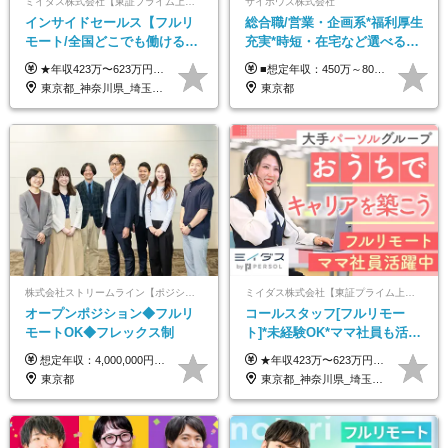
ミイダス株式会社【東証プライム上場パーソルグループ】
サイボウズ株式会社
インサイドセールス【フルリ
総合職/営業・企画系*福利厚生
モート/全国どこでも働ける】
充実*時短・在宅など選べる働
未経験OK*土日祝休み*残業少
き方*賞与年2回
★年収423万〜623万円のモデルあり（想定時間外手当10時間分含む） ★半年に一度ドカンと支給のボーナスあり（半年に1度最大150万円） 月給25万円〜＋各種手当＋インセンティブ ＊リモートワーク手当（4000円/月） ＊リモートワーク一時金（1万5000円） ＊残業手当全額支給 ※経験・スキルにより月給を決定します ※試用期間：2ヵ月あり。期間中の雇用形態・給与・待遇に変更はありません 《頑張りはインセンティブとして還元！》 当社は5段階の評価制度を導入。 半期に1回の評価で最高ランク（5点）を獲得したメンバーには、 150万円のインセンティブを支給！ これが半年に一度のインセンティブとして支給されるため、 成果を出した分だけまとまった収入を得られる仕組みです。 【固定残業代について】 なし（残業代は、実際の労働時間に応じて別途全額支給）
■想定年収：450万～800万円（基本給12ヶ月分＋賞与2ヶ月分） ※上記想定年収はフルタイムの働き方を想定しています。 それ以外の働き方（勤務日数、時短、固定残業時間数の変更など）の場合 上記想定年収の支給を確約するものではありません ※賞与は全社の業績に応じて変動の可能性があります ※ご経験・スキルを考慮のうえ、当社規定により優遇します （試用期間3ヶ月有/給与・待遇に差異なし） ■昇給年1回 ■賞与年2回（2月・8月）
なめ*在宅勤務手当あり
東京都_神奈川県_埼玉県_千葉県_大阪府_愛知県_北海道_青森県_岩手県_宮城県_秋田県_山形県_福島県_茨城県_栃木県_群馬県_新潟県_山梨県_長野県_富山県_石川県_福井県_静岡県_岐阜県_三重県_兵庫県_京都府_滋賀県_奈良県_和歌山県_広島県_岡山県_鳥取県_島根県_山口県_徳島県_香川県_愛媛県_高知県_福岡県_熊本県_佐賀県_長崎県_大分県_宮崎県_鹿児島県_沖縄県
東京都
株式会社ストリームライン【ポジションマッチ登録】
ミイダス株式会社【東証プライム上場パーソルグループ】
オープンポジション◆フルリ
コールスタッフ[フルリモー
モートOK◆フレックス制
ト]*未経験OK*ママ社員も活躍
中*ブランクOK*全国どこでも
想定年収：4,000,000円 ～ 8,000,000円 月給：288,000円 ～ 570,000円 ※ご経験・能力に応じて決定いたします。 ※上記額にはみなし残業代を含みます。 ※超過分は全額支給いたします。 ※みなし残業代 45,000円 ～ 89,050円／月 ※みなし残業時間 20時間／月 ※試用期間：3ヶ月（試用期間中の待遇に差異はありません） 【固定残業代について】 固定残業20時間分（45,000円～89,050円）を含む ※超過分は別途全額支給
★年収423万〜623万円のモデルあり（想定時間外手当10時間分含む） ★半年に一度ドカンと支給のボーナスあり（半年に1度最大150万円） 月給25万円〜＋各種手当＋インセンティブ ＊リモートワーク手当（4000円/月） ＊リモートワーク一時金（1万5000円） ＊残業手当全額支給 ※経験・スキルにより月給を決定します ※試用期間：2ヵ月あり。期間中の雇用形態・給与・待遇に変更はありません 《頑張りはインセンティブとして還元！》 当社は5段階の評価制度を導入。 半期に1回の評価で最高ランク（5点）を獲得したメンバーには、 150万円のインセンティブを支給！ これが半年に一度のインセンティブとして支給されるため、 成果を出した分だけまとまった収入を得られる仕組みです。 【固定残業代について】 なし（残業代は、実際の労働時間に応じて別途全額支給）
働ける
東京都
東京都_神奈川県_埼玉県_千葉県_大阪府_愛知県_北海道_青森県_岩手県_宮城県_秋田県_山形県_福島県_茨城県_栃木県_群馬県_新潟県_山梨県_長野県_富山県_石川県_福井県_静岡県_岐阜県_三重県_兵庫県_京都府_滋賀県_奈良県_和歌山県_広島県_岡山県_鳥取県_島根県_山口県_徳島県_香川県_愛媛県_高知県_福岡県_熊本県_佐賀県_長崎県_大分県_宮崎県_鹿児島県_沖縄県