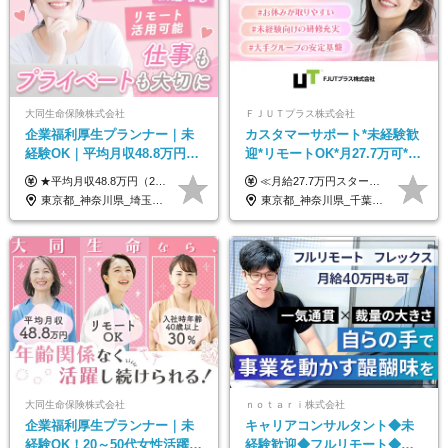
大同生命保険株式会社
ＦＪＵＴプラス株式会社
企業福利厚生プランナー｜未
カスタマーサポート*未経験歓
経験OK｜平均月収48.8万円｜
迎*リモートOK*月27.7万可*賞
リモートOK｜残業ほぼなし｜
与年2回*転勤なし*連休
★平均月収48.8万円（2025年度実績） ★安心の固定給＋賞与年2回＋インセンティブ！手当も充実 月給21万円～23万円＋諸手当＋インセンティブ＋賞与年2回 ※給与は年間平均の税込定例給与です。賞与は含みません。 ※約3週間の研修期間中は日当8000円を支給いたします。 ※試用期間6ヵ月あり（期間中の条件変更なし） ◆東京・神奈川・千葉・埼玉・愛知（一部）・京都・大阪・兵庫（一部）：月給23万円以上 ◆静岡（一部）・三重・岐阜：月給22万円以上 ◆上記以外の地域：月給21万円以上
≪月給27.7万円スタートも可／賞与年2回≫ ■月給21万円～27.7万円＋各種手当＋賞与年2回 ※給与は勤務地に応じて変更します ※年齢や経験・スキルなどを考慮して決定します ※時間外手当は全額支給 ※上記は初年度の月給となります ※試用期間3ヶ月（その他待遇に差異はありません） 【固定残業代について】 なし（残業代は、実際の労働時間に応じて別途全額支給）
転勤なし｜女性活躍中
OK/ZE010232
東京都_神奈川県_埼玉県_千葉県_大阪府_愛知県_北海道_青森県_岩手県_宮城県_秋田県_山形県_福島県_茨城県_栃木県_群馬県_新潟県_山梨県_長野県_富山県_石川県_福井県_静岡県_岐阜県_三重県_兵庫県_京都府_滋賀県_奈良県_和歌山県_広島県_岡山県_鳥取県_島根県_山口県_徳島県_香川県_愛媛県_高知県_福岡県_熊本県_佐賀県_長崎県_大分県_宮崎県_鹿児島県_沖縄県
東京都_神奈川県_千葉県_大阪府_愛知県_北海道_長野県_石川県_広島県_福岡県
大同生命保険株式会社
ｎｏｔａｒｉ株式会社
企業福利厚生プランナー｜未
キャリアコンサルタント◆未
経験OK！20～50代女性活躍｜
経験歓迎◆フルリモート◆フ