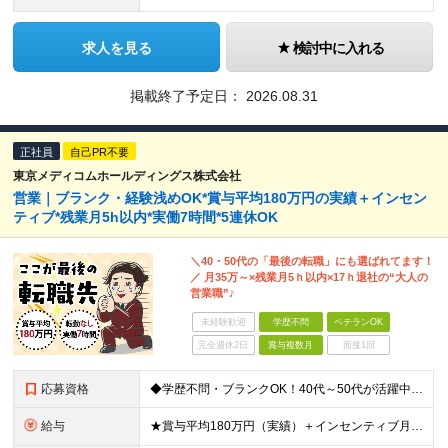
求人を見る
検討中に入れる
掲載終了予定日：
2026.08.31
正社員
自己PR不要
東京メディコムホールディングス株式会社
営業｜ブランク・経験浅めOK*賞与平均180万円の実績＋インセン
ティブ*残業月5h以内*実働7時間*5連休OK
＼40・50代の「最後の転職」にも選ばれてます！
／ 月35万～×残業月5ｈ以内×17ｈ退社の“大人の
営業職”♪
未経験歓迎
学歴不問
ベテランOK
完全週休2日
賞与複数月
面接1回
応募資格
◆学歴不問・ブランクOK！40代～50代が活躍中 ◆何かしらの営業経験がある方 ◆普通自動車免許(AT限定可) できるだけ多くの方とお会いしたいと考えています。 ぜひご応募いただければと思います!
給与
★賞与平均180万円（実績）＋インセンティブ月平均12万円 ★月給35万円以上＋営業手当＋各種手当＋賞与年2回＋インセンティブ ※経験・能力等を考慮の上、優遇いたします ※上記金額には一律手当と固定