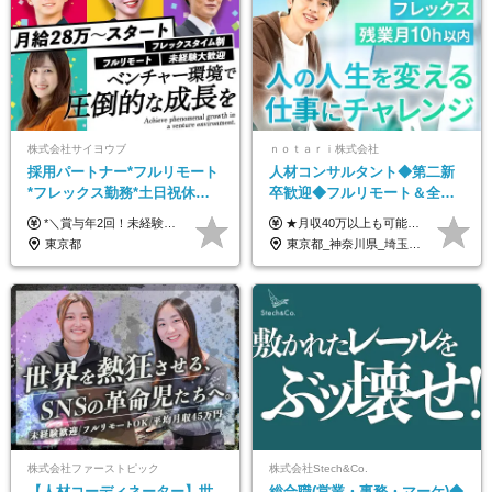
株式会社サイヨウブ
ｎｏｔａｒｉ株式会社
採用パートナー*フルリモート
人材コンサルタント◆第二新
*フレックス勤務*土日祝休み*
卒歓迎◆フルリモート＆全国
月給28万円～*産育休取得実績
から勤務OK◆残業月10h以内
*＼賞与年2回！未経験から月給28万円スタート／* ★昇給年12回あり！随時昇給のチャンス ◆月給28万～40万円＋賞与年2回＋各種インセンティブ ※経験・スキルを考慮の上、決定します ※試用期間6ヶ月間あり（期間中は月給26万円～になります。その他待遇等に差異はありません） ※月給には月35時間分の固定残業代含む（月5万4800円/超過分別途支給） ※ほとんどのメンバーが残業ゼロです！フレックスタイム制のため、自分の生活に合わせて調整できます。 ＼希望性で土曜日出勤あり／ お客様より「土曜日に応募者の対応をしてほしい」という ご要望を受けた際に、応募者対応⇒求職者との メッセージのやり取りなど、対応が発生する場合があります。 ※土曜日に出勤いただく場合は ・2時間稼働：4500円 ・4時間稼働：9000円 の給与が発生。勤務時間が4時間超えることは原則ありません。 短期間で高い給与をGETできるチャンスです♪
★月収40万以上も可能！ ★能力・スキル・経験を考慮した年収額を設定します ★年功序列ではなく、チャレンジを評価して給与に反映！ ■月給20万円～40万円＋決算賞与 ※経験・スキルを考慮のうえ決定します ※給与にはみなし残業代40時間分を含む。そのほか詳細に関しては別途面接時にご説明します ※試用期間3ヵ月あり。期間中の雇用形態・条件などに差異はありません
あり*年間休日120日
◆フレックス制
東京都
東京都_神奈川県_埼玉県_千葉県_大阪府_愛知県_北海道_青森県_岩手県_宮城県_秋田県_山形県_福島県_茨城県_栃木県_群馬県_新潟県_山梨県_長野県_富山県_石川県_福井県_静岡県_岐阜県_三重県_兵庫県_京都府_滋賀県_奈良県_和歌山県_広島県_岡山県_鳥取県_島根県_山口県_徳島県_香川県_愛媛県_高知県_福岡県_熊本県_佐賀県_長崎県_大分県_宮崎県_鹿児島県_沖縄県
株式会社ファーストピック
株式会社Stech&Co.
【人材コーディネーター】世
総合職(営業・事務・マーケ)◆