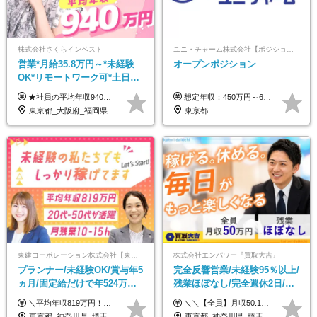
株式会社さくらインベスト
ユニ・チャーム株式会社【ポジションマッチ登録】
営業*月給35.8万円～*未経験
オープンポジション
OK*リモートワーク可*土日祝
休み*年休123日以上*転職者全
★社員の平均年収940万円（※2025年11月時点） ★転職者は全員収入アップを実現 ★入社半年で昇給した実績あり！ 【営業未経験】 月給35万8,000円～（固定残業代含む）＋インセンティブ ＋賞与年2回 【管理職候補】 月給40万円～100万円＋インセンティブ＋賞与年2回 ※固定残業代は、時間外労働の有無にかかわらず月25時間分（月5万8,000円～）を支給します。 ※上記を超える時間外労働分は、別途追加で支給します。 ＼月給額が高い理由について／ 当社が扱うのは、1件あたり100万円以上となる高単価な金融商品です。 そのため月給ベースも高く設定して社員に還元しています。 ＜試用期間中の給与＞※営業未経験の方 試用期間2カ月あり。 月給25万円＋営業手当5万円（資格取得後より日割り支給） ※残業代は別途全額支給します。 ※その他の待遇に差異はありません。 ★時短勤務も可能です ・7時間勤務：月給26万2,500円～＋インセンティブ＋賞与（年2回） ・6時間勤務：月給24万円～＋インセンティブ＋賞与（年2回） （時短勤務例）9:00-16:00、10:00-17:00など
想定年収：450万円～650万円 ※経験・能力を考慮の上、規定により優遇いたします ※試用期間6ヵ月（その間の給与・待遇に変動はありません）
員が収入UP
東京都_大阪府_福岡県
東京都
東建コーポレーション株式会社【東証プライム・名証プレミア上場】
株式会社エンパワー『買取大吉』
プランナー/未経験OK/賞与年5
完全反響営業/未経験95％以上/
ヵ月/固定給だけで年524万円
残業ほぼなし/完全週休2日/月
可能/二人に一人が年収700万
収50万円スタート！/賞与年2
＼平均年収819万円！社員の最大年収3,131万円／ ＼2人に1人が年収700万円以上／ ＼5人に1人が年収1,000万円以上！／ 固定給だけで、年収524万円も可能！ インセンティブだけでなく固定給でもしっかり稼げる仕組みです！ 【入社初年度】 年収400万～550万円＋インセンティブ →月給26万3,000円～29万5,600円＋賞与年2回（基本給×約5ヵ月分※前年度実績）＋インセンティブ＋各種手当 【インセンティブ】 1物件着工で目安80万～200万円 ※建物の契約金額実績によります 【各種手当】 ・都市手当…月1万円～3万円（首都圏・東海圏・関西圏で弊社指定の事業所に勤務する方が対象） ・家族手当…配偶者：月1万円、子供1名につき：月5千円 ・資格手当…FP資格1級：月1万円、2級：月5千円、3級：月3千円 ・役職手当…昇進欄に詳細記載（主任補：月5千円→主任：月1万円…） 【その他】 ※上記月給には、固定残業代【47時間分（7万3,800円以上）】が含まれます ※月平均残業時間は14時間と少なめです（2023年度） ※固定残業代の時間数を超える時間外労働は追加で支給 但し、時間数を超える時間外労働が発生する場合もあります（特別条項付き協定締結済）
＼＼【全員】月収50.1万円保証！／／ 月給30.1万円＋インセン＋特別手当20万円(半年間)＋賞与 ※経験者は優遇いたします（研修も免除の場合有） ※固定残業代:7万4000円以上/月45時間分を含む ※固定残業代は残業がない場合も支給し、超過分は別途支給します ■入社後5日間研修を実施 研修中のテスト（ロープレ、商材知識）合格で研修生卒業となり翌月からインセンティブの対象に。 ロープレは細かな評価基準があり、顧客満足度をキープするため非常に重要なテストです。 ※4カ月目以降も不合格の場合、月給28.3万円／1カ月以内合格率100％ ＜平均年収＞ ◆一般メンバー ：625万円 ◆店長（管理職）：1178万円 ◆マネージャー ：4160万円
円/休めて稼げる
回
東京都_神奈川県_埼玉県_千葉県_大阪府_愛知県_宮城県_茨城県_栃木県_群馬県_静岡県_兵庫県_京都府_福岡県
東京都_神奈川県_埼玉県_千葉県_大阪府_愛知県_北海道_青森県_岩手県_宮城県_秋田県_山形県_福島県_茨城県_栃木県_群馬県_新潟県_山梨県_長野県_富山県_石川県_福井県_静岡県_岐阜県_三重県_兵庫県_京都府_滋賀県_奈良県_和歌山県_広島県_岡山県_鳥取県_島根県_山口県_徳島県_香川県_愛媛県_高知県_福岡県_熊本県_佐賀県_長崎県_大分県_宮崎県_鹿児島県_沖縄県