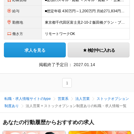
応募資格
■必須のスキル・経験 ＜スキル・経験＞ ・営業経験のある方 ∟IT業界でアカウント営業、パートナー営業、プロダクト営業、営業推進部門/営業企画部門の経験など または、 ・IT分野に限らず、パートナーア
給与
■想定年収 430万円～1,200万円 月給271,834円～ 【標準賞与】月給2ヶ月分×年2回（合計年4ヶ月分：6月/12月に支給） 【残業代】年収430万円の場合：基本給￥233,000+固定
勤務地
東京都千代田区富士見2-10-2 飯田橋グラン・ブルーム ※受動喫煙対策：屋内喫煙可能場所あり ※変更の範囲：上記を除く当社関連勤務地
働き方
リモートワークOK
求人を見る
検討中に入れる
掲載終了予定日：
2027.01.14
1
転職・求人情報サイトのtype
営業系
法人営業
ストックオプション
制度あり
法人営業 × ストックオプション制度ありの転職・求人情報一覧
あなたの行動履歴からおすすめの求人