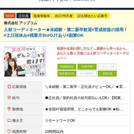
NEW
正社員
面接情報有
自己PR不要
話を聞きたい応募可
株式会社 アップコム
人材コーディネーター★未経験・第二新卒歓迎#育成前提の採用！
#土日祝休み#残業月5h#OJTあり#副業OK
挨拶や名刺の渡し方など…基礎から学べるから、
あなたも数ヶ月後には人材コーディネーターデビ
ュー！
未経験歓迎
学歴不問
ベテランOK
完全週休2日
賞与複数月
面接1回
応募資格
＼未経験・第二新卒・正社員デビューOK／ ★育成前提の採用を実施中！ ■経歴・ブランク不問 ■学歴不問 ≪≪特別なスキルや経験は必要なし！≫≫ 当社では人柄重視の採用を実施しています。 働く先輩社員
給与
◆正社員／契約社員※給与前払いもOK♪ 【関東（一都三県）】 月給25万円～ ※固定残業代（月20時間分／月3万2383円）を含む。超過分は別途支給。 ※試用期間中の給与は月給23万円～ 【関東（北
勤務地
★全国47都道府県、どこからでも勤務OK ★転勤なし！腰を据えて活躍◎ ★マイカー通勤OK（拠点による） ★業務に慣れたら、ゆくゆくはリモート併用やフルリモートも可能 全国のお客様先にて勤務していた
働き方
リモートワークOK
残業時間
10時間以内