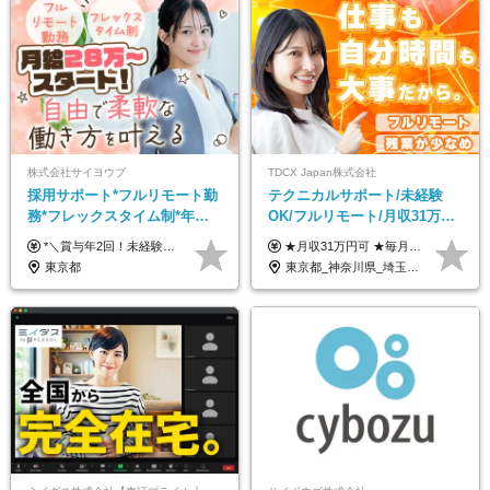
株式会社サイヨウブ
TDCX Japan株式会社
採用サポート*フルリモート勤
テクニカルサポート/未経験
務*フレックスタイム制*年休
OK/フルリモート/月収31万円
120日*土日祝休み*残業ほぼな
可/月最大3万のインセンティ
*＼賞与年2回！未経験から月給28万円スタート／* ◆月給28万～40万円＋賞与年2回＋各種インセンティブ ※経験・スキルを考慮の上、決定します ※試用期間6ヶ月間あり（期間中は月給26万円～になります。その他待遇等に差異はありません） ※月給には月35時間分の固定残業代含む（月5万4800円/超過分別途支給） ※ほとんどのメンバーが残業ゼロです！フレックスタイム制のため、自分の生活に合わせて調整できます。 ＼希望性で土曜日出勤あり／ お客様より「土曜日に応募者の対応をしてほしい」という ご要望を受けた際に、応募者対応⇒求職者との メッセージのやり取りなど、対応が発生する場合があります。 ※土曜日に出勤いただく場合は ・2時間稼働：4500円 ・4時間稼働：9000円 の給与が発生。勤務時間が4時間超えることは原則ありません。 短期間で高い給与をGETできるチャンスです♪
★月収31万円可 ★毎月「最大3万円」のインセンティブあり 月給266,228円～＋スキル手当（15,000円）＋インセンティブ（月最大3万円） ※月給例（月額最大額）：281,228 円＋残業代発生分 インセンティブを最大まで取得できた場合は、月額最大額：311,228円＋残業代発生分 となります ※経験・スキルなどを考慮し決定します ※残業代は1分単位で支給 ※試用期間3ヵ月あり（契約社員期間も給与・待遇に変更なし） ※インセンティブは効率性、顧客満足、勤怠状況等の結果により毎月金額が決定されます。 ＼”頑張り”はインセンティブで還元！／ 入社3ヶ月目から、目標数字やKPI、勤怠状況、お客様アンケートなどをもとに評価をスタート。 最短4ヶ月目にはインセンティブの支給も可能です！
し*育児中社員8割以上
ブ支給/平均年齢33歳
東京都
東京都_神奈川県_埼玉県_千葉県_大阪府_愛知県_北海道_青森県_岩手県_宮城県_秋田県_山形県_福島県_茨城県_栃木県_群馬県_新潟県_山梨県_長野県_富山県_石川県_福井県_静岡県_岐阜県_三重県_兵庫県_京都府_滋賀県_奈良県_和歌山県_広島県_岡山県_鳥取県_島根県_山口県_徳島県_香川県_愛媛県_高知県_福岡県_熊本県_佐賀県_長崎県_大分県_宮崎県_鹿児島県_沖縄県