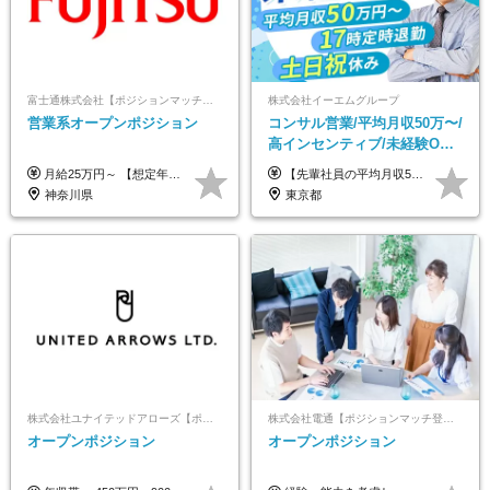
富士通株式会社【ポジションマッチ登録】
株式会社イーエムグループ
営業系オープンポジション
コンサル営業/平均月収50万〜/
高インセンティブ/未経験OK/
残業なし/4,50代も活躍/ブラン
月給25万円～ 【想定年収】 400万円～1000万円（残業代及び諸手当込） ※ご経験、前年収、ご年齢に応じて決定します。
【先輩社員の平均月収50万円】 月給30万円以上+インセンティブ+その他手当 ※経験・スキルを考慮の上で給与を決定します ※上記には5万円（月20時間分）のみなし残業代と一律手当（営業手当4万円、能力評価手当4万円）を含みます ※上記を超える残業代は別途全額支給します ※試用期間：3ヶ月あり（試用期間中の待遇に差異なし）
ク可/面接1回
神奈川県
東京都
株式会社ユナイテッドアローズ【ポジションマッチ登録】
株式会社電通【ポジションマッチ登録】
オープンポジション
オープンポジション