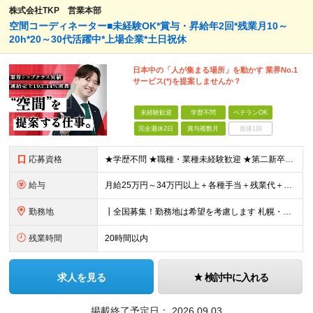
株式会社TKP 営業本部
空間コーディネーター■未経験OK*賞与・昇給年2回*残業月10～
20h*20～30代活躍中*上場企業*土日祝休
日本中の「人が集まる場所」を動かす 業界No.1
サービス(*)を提案しませんか？
未経験歓迎
学歴不問
ベテランOK
完全週休2日
賞与複数月
面接1回
応募資格
★学歴不問 ★職種・業種未経験歓迎 ★第二新卒歓迎 ＜こんな方にオススメ＞ ◎一つの商材ではなく、幅広い提案で勝負したい ◎成長企業でスケールの大きい仕事に挑戦したい ◎実力を評価されたい＆腰を据え
給与
月給25万円～34万円以上＋各種手当＋残業代＋賞与年2回 初年度想定年収：348万円～ ※経験・能力を考慮のうえ優遇します。 ※上記にはエリア給（10,000円～15,000円）、見込み残業代（20
勤務地
┃全国募集！勤務地は希望を考慮します 札幌・仙台・東京・横浜・金沢・名古屋・大阪・京都・広島・福岡 募集 ※上記のほか、全国に拠点あり ※キャリアアップやキャリアシフトに伴う転勤も一部ありますが、基
残業時間
20時間以内
求人を見る
検討中に入れる
掲載終了予定日：
2026.09.03