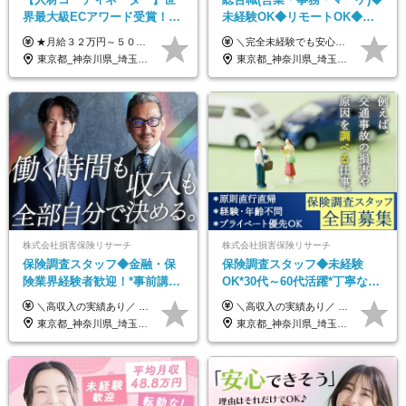
界最大級ECアワード受賞！フ
未経験OK◆リモートOK◆学
ルリモート／未経験◎／月給
歴不問◆20代活躍中！
★月給３２万円～５０万円＋インセンティブ賞与＋決算賞与★ （30時間の固定残業代、一律月54,750円を含む。超過分は支給） ※経験・スキルを考慮の上、決定 ※昇給：随時あり 【インセンティブについて】 自社サービスを提案し、サービス化した場合、一部の利益をインセンティブとして還元します。 試用期間中（6か月間）は、下記の給与となります。 【一都三県、大阪、名古屋、福岡の方】 月給２４万円～＋役職手当＋インセンティブ賞与 【一都三県以外の関東圏、九州、東北、北海道、その他地域の方】 月給２０万円～＋役職手当＋インセンティブ賞与 ※試用期間6ヶ月 ※試用期間中の待遇・福利厚生に差異はなし
＼完全未経験でも安心して年収UP可能です！／ -------------- 【1】営業 月給25万円～80万円＋賞与 【2】事務 月給21万円～50万円＋賞与 【3】マーケ 月給25万円～80万円＋賞与 ※試用期間3ヶ月間の待遇に変動はありません。 ※みなし残業代(月20時間分29,725円～)を含む。（※超過分は追加支給）
３２万円～／年休１３０日以
東京都_神奈川県_埼玉県_千葉県_大阪府_愛知県_北海道_青森県_岩手県_宮城県_秋田県_山形県_福島県_茨城県_栃木県_群馬県_静岡県_岐阜県_三重県_兵庫県_京都府_滋賀県_奈良県_和歌山県_広島県_岡山県_鳥取県_島根県_山口県_福岡県_熊本県_佐賀県_長崎県_大分県_宮崎県_鹿児島県
東京都_神奈川県_埼玉県_千葉県_大阪府_愛知県_北海道_青森県_岩手県_宮城県_秋田県_山形県_福島県_茨城県_栃木県_群馬県_新潟県_山梨県_長野県_富山県_石川県_福井県_静岡県_岐阜県_三重県_兵庫県_京都府_滋賀県_奈良県_和歌山県_広島県_岡山県_鳥取県_島根県_山口県_徳島県_香川県_愛媛県_高知県_福岡県_熊本県_佐賀県_長崎県_大分県_宮崎県_鹿児島県_沖縄県
上／
株式会社損害保険リサーチ
株式会社損害保険リサーチ
保険調査スタッフ◆金融・保
保険調査スタッフ◆未経験
険業界経験者歓迎！*事前講習
OK*30代～60代活躍*丁寧な講
あり*30代～60代活躍*調査は
習・サポートあり*原則直行直
＼高収入の実績あり／ なかには年収1000万円を超える方もいらっしゃいます！ 【完全出来高報酬制】 ★仕事に慣れるまで収入をサポート 1か月目：報酬が通常の2倍 2か月目：報酬が通常の1.5倍 ※災害に関する業務については、収入サポートの対象外 ※試用期間はありません ＊＊＊業務報酬の例＊＊＊ ・事故原因調査（4箇所確認）…1万5000円～ ・有無責／不正請求疑義調査（自動車案件）…2万円～ ・医療調査（1箇所確認）…1万7000円～ ・書類取付（1箇所訪問）…3000円～ ※上記は目安になります ※実際の報酬は業務報酬に応じた個々のスキル・実績を加味したものになります
＼高収入の実績あり／ なかには年収1000万円を超えるスペシャリストもいらっしゃいます！ 【完全出来高報酬制】 ★仕事に慣れるまで収入をサポート 1か月目：報酬が通常の2倍 2か月目：報酬が通常の1.5倍 ※災害に関する業務については、収入サポートの対象外 ※試用期間はありません ＊＊＊業務報酬の例＊＊＊ ・事故原因調査（4箇所確認）…1万5000円～ ・有無責／不正請求疑義調査（自動車案件）…2万円～ ・医療調査（1箇所確認）…1万7000円～ ・書類取付（1箇所訪問）…3000円～ ※上記は目安になります ※実際の報酬は業務報酬に応じた個々のスキル・実績を加味したものになります
原則直行直帰*高収入可
帰／全国募集・業務委託
東京都_神奈川県_埼玉県_千葉県_大阪府_愛知県_北海道_青森県_岩手県_宮城県_秋田県_山形県_福島県_茨城県_栃木県_群馬県_新潟県_山梨県_長野県_富山県_石川県_福井県_静岡県_岐阜県_三重県_兵庫県_京都府_滋賀県_奈良県_和歌山県_広島県_岡山県_鳥取県_島根県_山口県_徳島県_香川県_愛媛県_高知県_福岡県_熊本県_佐賀県_長崎県_大分県_宮崎県_鹿児島県_沖縄県
東京都_神奈川県_埼玉県_千葉県_大阪府_愛知県_北海道_青森県_岩手県_宮城県_秋田県_山形県_福島県_茨城県_栃木県_群馬県_新潟県_山梨県_長野県_富山県_石川県_福井県_静岡県_岐阜県_三重県_兵庫県_京都府_滋賀県_奈良県_和歌山県_広島県_岡山県_鳥取県_島根県_山口県_徳島県_香川県_愛媛県_高知県_福岡県_熊本県_佐賀県_長崎県_大分県_宮崎県_鹿児島県_沖縄県