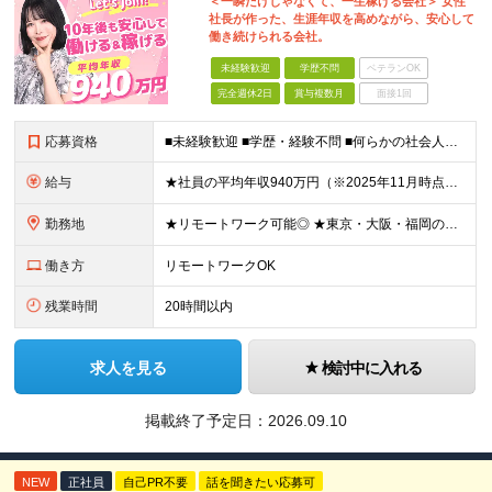
＜一瞬だけじゃなくて、一生稼げる会社＞ 女性
社長が作った、生涯年収を高めながら、安心して
働き続けられる会社。
未経験歓迎
学歴不問
ベテランOK
完全週休2日
賞与複数月
面接1回
応募資格
■未経験歓迎 ■学歴・経験不問 ■何らかの社会人経験がある方 ＜こんな方に向いています！＞ ・頑張った分評価されたい方 ・将来役立つ知識を身につけたい方 ・新しいことを学ぶのが好きな方 ・趣味
給与
★社員の平均年収940万円（※2025年11月時点） ★転職者は全員収入アップを実現 ★入社半年で昇給した実績あり！ 【営業未経験】 月給35万8,000円～（固定残業代含む）＋インセンティブ ＋賞
勤務地
★リモートワーク可能◎ ★東京・大阪・福岡の3拠点で募集中／ご希望の勤務地で配属します ★転勤なし ＜東京支店＞ 東京都港区三田1丁目4番28号 三田国際ビル2階 ＜大阪本社＞ 大阪府大阪市北区梅
働き方
リモートワークOK
残業時間
20時間以内
求人を見る
検討中に入れる
掲載終了予定日：
2026.09.10
NEW
正社員
自己PR不要
話を聞きたい応募可