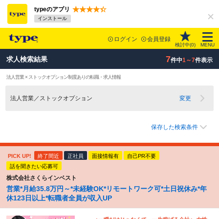
typeのアプリ
インストール
ログイン
会員登録
検討中(
0
)
MENU
7
求人検索結果
件中
1～7
件表示
法人営業 × ストックオプション制度ありの転職・求人情報
法人営業／ストックオプション
変更
保存した検索条件
PICK UP!
終了間近
正社員
面接情報有
自己PR不要
話を聞きたい応募可
株式会社さくらインベスト
営業*月給35.8万円～*未経験OK*リモートワーク可*土日祝休み*年
休123日以上*転職者全員が収入UP