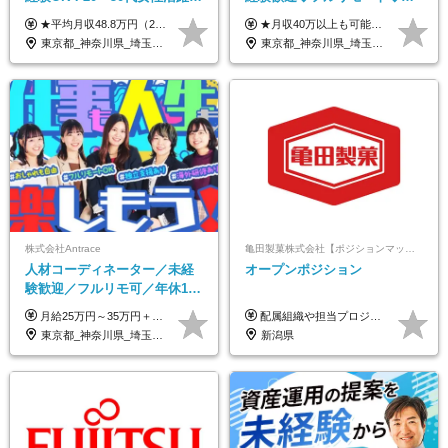
リモートOK｜平均月収48.8万
レックス制◆10時出勤・16時
★平均月収48.8万円（2025年度実績） ★安心の固定給＋賞与年2回＋インセンティブ！手当も充実 月給21万円～23万円＋諸手当＋インセンティブ＋賞与年2回 ※給与は年間平均の税込定例給与です。賞与は含みません。 ※約3週間の研修期間中は日当8000円を支給いたします。 ※試用期間6ヵ月あり（期間中の条件変更なし） ◆東京・神奈川・千葉・埼玉・愛知（一部）・京都・大阪・兵庫（一部）：月給23万円以上 ◆静岡（一部）・三重・岐阜：月給22万円以上 ◆上記以外の地域：月給21万円以上
★月収40万以上も可能！ ★能力・スキル・経験を考慮した年収額を設定します ■月給20万円～40万円＋決算賞与 ※経験・スキルを考慮のうえ決定します ※給与にはみなし残業代40時間分を含む。そのほか詳細に関しては別途面接時にご説明します ※試用期間3ヵ月あり。期間中の雇用形態・条件などに差異はありません
｜子育て＆介護支援◎
退勤も可◆残業月10時間以内
東京都_神奈川県_埼玉県_千葉県_大阪府_愛知県_北海道_青森県_岩手県_宮城県_秋田県_山形県_福島県_茨城県_栃木県_群馬県_新潟県_山梨県_長野県_富山県_石川県_福井県_静岡県_岐阜県_三重県_兵庫県_京都府_滋賀県_奈良県_和歌山県_広島県_岡山県_鳥取県_島根県_山口県_徳島県_香川県_愛媛県_高知県_福岡県_熊本県_佐賀県_長崎県_大分県_宮崎県_鹿児島県_沖縄県
東京都_神奈川県_埼玉県_千葉県_大阪府_愛知県_北海道_青森県_岩手県_宮城県_秋田県_山形県_福島県_茨城県_栃木県_群馬県_新潟県_山梨県_長野県_富山県_石川県_福井県_静岡県_岐阜県_三重県_兵庫県_京都府_滋賀県_奈良県_和歌山県_広島県_岡山県_鳥取県_島根県_山口県_徳島県_香川県_愛媛県_高知県_福岡県_熊本県_佐賀県_長崎県_大分県_宮崎県_鹿児島県_沖縄県
株式会社Antrace
亀田製菓株式会社【ポジションマッチ登録】
人材コーディネーター／未経
オープンポジション
験歓迎／フルリモ可／年休127
日／おしゃれ自由／海外研修
月給25万円～35万円＋インセンティブ 未経験者：月給25万円～＋インセンティブ 経験者：月給35万円～＋インセンティブ （※経験者は営業経験5年以上の方を想定） ※経験・スキルなどを考慮のうえ、決定します ※時間外手当は別途全額支給します
配属組織や担当プロジェクトにより異なります。 想定年収：400万円～1000万円 ※ご経験やスキルに応じて決定します。 ※上記想定年収はあくまでも目安の金額であり、 選考を通じて上下する可能性があります。
年10回／美容・サウナ割あり
東京都_神奈川県_埼玉県_千葉県_大阪府_愛知県_北海道_青森県_岩手県_宮城県_秋田県_山形県_福島県_茨城県_栃木県_群馬県_新潟県_山梨県_長野県_富山県_石川県_福井県_静岡県_岐阜県_三重県_兵庫県_京都府_滋賀県_奈良県_和歌山県_広島県_岡山県_鳥取県_島根県_山口県_徳島県_香川県_愛媛県_高知県_福岡県_熊本県_佐賀県_長崎県_大分県_宮崎県_鹿児島県_沖縄県
新潟県