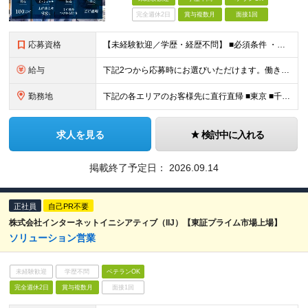
完全週休2日
賞与複数月
面接1回
応募資格
【未経験歓迎／学歴・経歴不問】 ■必須条件 ・普通自動車免許（AT限定可）のみ 特別なスキルや経験は一切不要。 実際に、社員の9割以上が未経験スタートです。 「工具を触ったことがない」 「現場仕
給与
下記2つから応募時にお選びいただけます。働き⽅は⼊社後にも変更可能。 《歩合特化型》 ・⽉給30万円以上＋インセンティブ（還元率10％〜18.5％） ・想定年収400万円〜800万円・休⽇数⽉8⽇
勤務地
下記の各エリアのお客様先に直⾏直帰 ■東京 ■千葉 ■埼玉 ■栃木 ■大阪 ■名古屋 ■長野 ■富山 ■岡山 ※転居を伴う転勤はありません。 ※社⽤⾞通勤可（駐⾞場あり） ＼出社義務はありません／
求人を見る
検討中に入れる
掲載終了予定日：
2026.09.14
正社員
自己PR不要
株式会社インターネットイニシアティブ（IIJ）【東証プライム市場上場】
ソリューション営業
未経験歓迎
学歴不問
ベテランOK
完全週休2日
賞与複数月
面接1回