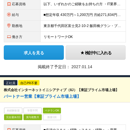
応募資格
以下、いずれかのご経験をお持ちの方 ・IT業界での営業経験（SI、システム開発、インフラ構築、セキュリティ、パッケージソリューション等）がある方 ・プリセールスとして提案業務経験をお持ちの方
給与
■想定年収 430万円～1,200万円 月給271,834円～ 【標準賞与】月給2ヶ月分×年2回（合計年4ヶ月分：6月/12月に支給） 【残業代】年収430万円の場合：基本給￥233,000+固定
勤務地
東京都千代田区富士見2-10-2 飯田橋グラン・ブルーム ※受動喫煙対策：屋内喫煙可能場所あり ※変更の範囲：上記を除く当社関連勤務地
働き方
リモートワークOK
求人を見る
検討中に入れる
掲載終了予定日：
2027.01.14
正社員
自己PR不要
株式会社インターネットイニシアティブ（IIJ）【東証プライム市場上場】
パートナー営業【東証プライム市場上場】
未経験歓迎
学歴不問
ベテランOK
完全週休2日
賞与複数月
面接1回