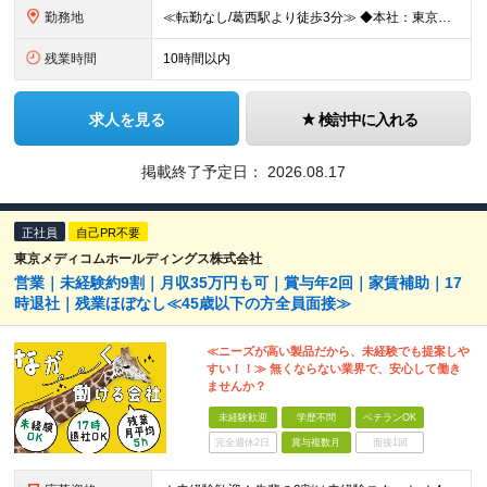
勤務地
≪転勤なし/葛西駅より徒歩3分≫ ◆本社：東京都江戸川区東葛西6-1-17 第6カネ長ビル6F ※(変更の範囲)上記を除く当社関連勤務地
残業時間
10時間以内
求人を見る
検討中に入れる
掲載終了予定日：
2026.08.17
正社員
自己PR不要
東京メディコムホールディングス株式会社
営業｜未経験約9割｜月収35万円も可｜賞与年2回｜家賃補助｜17
時退社｜残業ほぼなし≪45歳以下の方全員面接≫
≪ニーズが高い製品だから、未経験でも提案しや
すい！！≫ 無くならない業界で、安心して働き
ませんか？
未経験歓迎
学歴不問
ベテランOK
完全週休2日
賞与複数月
面接1回