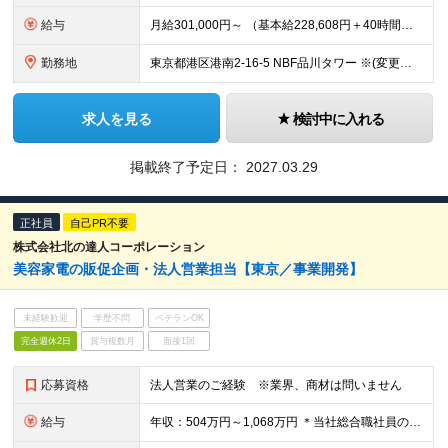
給与
月給301,000円～ （基本給228,608円＋40時間分の固定残業代72,392円） ※月 40 時間を超えた時間外労働については、別途時間外手当支給 ※上記は中途採用時の提示する賃金の最低額です
勤務地
東京都港区港南2-16-5 NBF品川タワー ※(変更の範囲)上記を除く当社関連勤務地
求人を見る
検討中に入れる
掲載終了予定日：
2027.03.29
正社員
自己PR不要
株式会社北の達人コーポレーション
美容家電の販促企画・法人営業担当【東京／事業開発】
未経験歓迎
学歴不問
ベテランOK
完全週休2日
賞与複数月
面接1回
応募資格
法人営業のご経験 ※業界、商材は問いません
給与
年収：504万円～1,068万円 ＊当社総合職社員の平均年収677万円（平均年齢32歳） ◆月給：42万円～89万円 ※45時間分の固定残業代（10万9249円～23万1503円）含む。45時間を超