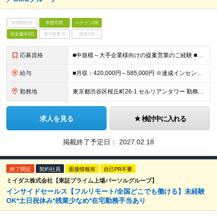
未経験歓迎
学歴不問
ベテランOK
完全週休2日
賞与複数月
面接1回
応募資格
■中規模～大手企業様向けの提案営業のご経験 ■提案書作成のご経験 ■AI（ChatGPT等）を実務で活用し、業務プロセスの効率化や新たな付加価値創出を実現した経験を有する方 ＜求める人物像＞ ・営業
給与
■月収：420,000円～585,000円 ※達成インセンティブあり ※固定残業代30時間相当分（80,000円～）を含む ※超過分別途支給。 ※試用期間3ヶ月（労働条件に変更なし） ※スキル・経験・
勤務地
東京都渋谷区桜丘町26-1 セルリアンタワー 勤務地の変更範囲：会社の定める事業所
求人を見る
検討中に入れる
掲載終了予定日：
2027.02.18
終了間近
契約社員
面接情報有
自己PR不要
ミイダス株式会社【東証プライム上場パーソルグループ】
インサイドセールス【フルリモート/全国どこでも働ける】未経験
OK*土日祝休み*残業少なめ*在宅勤務手当あり