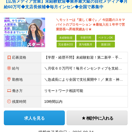
【広告メディア営業】未経験歓迎◆業界最大級の自社メディア◆月
給60万可◆支店長候補◆毎月インセン◆全国で募集中
＼モットーは『楽しく稼ぐ』／ 今話題のスキマ
バイトのプロモーション ★最短⼊社１年半で営
業部⻑へ昇格実績あり★
未経験歓迎
学歴不問
ベテランOK
完全週休2日
賞与複数月
面接1回
応募資格
【学歴・経歴不問】未経験歓迎！第⼆新卒・⼿に職をつけたい・新たな挑戦者⼤歓迎！⼈柄・意欲重視の採⽤♪ ＼これまでの経験・スキルは⼀切不問／ 新たな⼀歩を全⼒で応援します！ ★経歴・学歴不問 ★未経
給与
＼⽉収６０万円可！毎⽉インセンティブを⽀給／ ⽉給３０万円〜+ダブルインセンティブ（個⼈+⽀店達成率に応じて） ※営業⼿当含む ▼下記固定残業代を含みます ・関東圏：5万8000円〜（⽉36h分）＋
勤務地
＼急成⻑により全国で⽀社展開中！／ 東京・神奈川・埼⽟・千葉・⼤阪・名古屋・神⼾・新潟・⾦沢・京都・広島・福岡などで募集中！ ★東京、⼤阪、名古屋、福岡は急募のため、特に選考優遇します★ ◎勤務地は
働き方
リモートワーク相談可能
残業時間
10時間以内
求人を見る
検討中に入れる