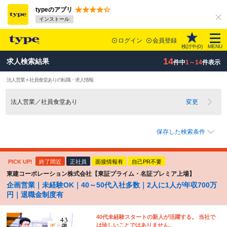
typeのアプリ
インストール
ログイン
会員登録
検討中(
0
)
MENU
14
求人検索結果
件中
1～14
件表示
法人営業 × 社員食堂ありの転職・求人情報
法人営業／社員食堂あり
変更
保存した検索条件
PICK UP!
終了間近
正社員
面接情報有
自己PR不要
東建コーポレーション株式会社【東証プライム・名証プレミア上場】
企画営業｜未経験OK｜40～50代入社多数｜2人に1人が年収700万
円｜退職金制度有
40代未経験スタートの新人が活躍する。 当社で
は珍しいことではありません。