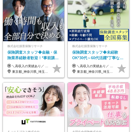
株式会社損害保険リサーチ
株式会社損害保険リサーチ
保険調査スタッフ◆金融・保
保険調査スタッフ◆未経験
険業界経験者歓迎！*事前講習
OK*30代～60代活躍*丁寧な講
あり*30代～60代活躍*調査は
習・サポートあり*原則直行直
＼高収入の実績あり／ なかには年収1000万円を超える方もいらっしゃいます！ 【完全出来高報酬制】 ★仕事に慣れるまで収入をサポート 1か月目：報酬が通常の2倍 2か月目：報酬が通常の1.5倍 ※災害に関する業務については、収入サポートの対象外 ※試用期間はありません ＊＊＊業務報酬の例＊＊＊ ・事故原因調査（4箇所確認）…1万5000円～ ・有無責／不正請求疑義調査（自動車案件）…2万円～ ・医療調査（1箇所確認）…1万7000円～ ・書類取付（1箇所訪問）…3000円～ ※上記は目安になります ※実際の報酬は業務報酬に応じた個々のスキル・実績を加味したものになります
＼高収入の実績あり／ なかには年収1000万円を超えるスペシャリストもいらっしゃいます！ 【完全出来高報酬制】 ★仕事に慣れるまで収入をサポート 1か月目：報酬が通常の2倍 2か月目：報酬が通常の1.5倍 ※災害に関する業務については、収入サポートの対象外 ※試用期間はありません ＊＊＊業務報酬の例＊＊＊ ・事故原因調査（4箇所確認）…1万5000円～ ・有無責／不正請求疑義調査（自動車案件）…2万円～ ・医療調査（1箇所確認）…1万7000円～ ・書類取付（1箇所訪問）…3000円～ ※上記は目安になります ※実際の報酬は業務報酬に応じた個々のスキル・実績を加味したものになります
原則直行直帰*高収入可
帰／全国募集・業務委託
東京都_神奈川県_埼玉県_千葉県_大阪府_愛知県_北海道_青森県_岩手県_宮城県_秋田県_山形県_福島県_茨城県_栃木県_群馬県_新潟県_山梨県_長野県_富山県_石川県_福井県_静岡県_岐阜県_三重県_兵庫県_京都府_滋賀県_奈良県_和歌山県_広島県_岡山県_鳥取県_島根県_山口県_徳島県_香川県_愛媛県_高知県_福岡県_熊本県_佐賀県_長崎県_大分県_宮崎県_鹿児島県_沖縄県
東京都_神奈川県_埼玉県_千葉県_大阪府_愛知県_北海道_青森県_岩手県_宮城県_秋田県_山形県_福島県_茨城県_栃木県_群馬県_新潟県_山梨県_長野県_富山県_石川県_福井県_静岡県_岐阜県_三重県_兵庫県_京都府_滋賀県_奈良県_和歌山県_広島県_岡山県_鳥取県_島根県_山口県_徳島県_香川県_愛媛県_高知県_福岡県_熊本県_佐賀県_長崎県_大分県_宮崎県_鹿児島県_沖縄県
ＦＪＵＴプラス株式会社
大同生命保険株式会社