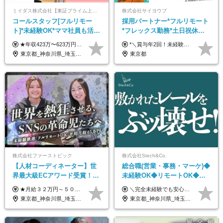
ミイダス株式会社【東証プライム上場パーソルグループ】
株式会社サイヨウブ
コールスタッフ[フルリモー
採用パートナー*フルリモート
ト]*未経験OK*ママ社員も活躍
*フレックス勤務*土日祝休み*
中*ブランクOK*全国どこでも
月給28万円～*産育休取得実績
★年収423万〜623万円のモデルあり（想定時間外手当10時間分含む） ★半年に一度ドカンと支給のボーナスあり（半年に1度最大150万円） 月給25万円〜＋各種手当＋インセンティブ ＊リモートワーク手当（4000円/月） ＊リモートワーク一時金（1万5000円） ＊残業手当全額支給 ※経験・スキルにより月給を決定します ※試用期間：2ヵ月あり。期間中の雇用形態・給与・待遇に変更はありません 《頑張りはインセンティブとして還元！》 当社は5段階の評価制度を導入。 半期に1回の評価で最高ランク（5点）を獲得したメンバーには、 150万円のインセンティブを支給！ これが半年に一度のインセンティブとして支給されるため、 成果を出した分だけまとまった収入を得られる仕組みです。 【固定残業代について】 なし（残業代は、実際の労働時間に応じて別途全額支給）
*＼賞与年2回！未経験から月給28万円スタート／* ★昇給年12回あり！随時昇給のチャンス ◆月給28万～40万円＋賞与年2回＋各種インセンティブ ※経験・スキルを考慮の上、決定します ※試用期間6ヶ月間あり（期間中は月給26万円～になります。その他待遇等に差異はありません） ※月給には月35時間分の固定残業代含む（月5万4800円/超過分別途支給） ※ほとんどのメンバーが残業ゼロです！フレックスタイム制のため、自分の生活に合わせて調整できます。 ＼希望性で土曜日出勤あり／ お客様より「土曜日に応募者の対応をしてほしい」という ご要望を受けた際に、応募者対応⇒求職者との メッセージのやり取りなど、対応が発生する場合があります。 ※土曜日に出勤いただく場合は ・2時間稼働：4500円 ・4時間稼働：9000円 の給与が発生。勤務時間が4時間超えることは原則ありません。 短期間で高い給与をGETできるチャンスです♪
働ける
あり*年間休日120日
東京都_神奈川県_埼玉県_千葉県_大阪府_愛知県_北海道_青森県_岩手県_宮城県_秋田県_山形県_福島県_茨城県_栃木県_群馬県_新潟県_山梨県_長野県_富山県_石川県_福井県_静岡県_岐阜県_三重県_兵庫県_京都府_滋賀県_奈良県_和歌山県_広島県_岡山県_鳥取県_島根県_山口県_徳島県_香川県_愛媛県_高知県_福岡県_熊本県_佐賀県_長崎県_大分県_宮崎県_鹿児島県_沖縄県
東京都
株式会社ファーストピック
株式会社Stech&Co.
【人材コーディネーター】世
総合職(営業・事務・マーケ)◆
界最大級ECアワード受賞！フ
未経験OK◆リモートOK◆学
ルリモート／未経験◎／月給
歴不問◆20代活躍中！
★月給３２万円～５０万円＋インセンティブ賞与＋決算賞与★ （30時間の固定残業代、一律月54,750円を含む。超過分は支給） ※経験・スキルを考慮の上、決定 ※昇給：随時あり 【インセンティブについて】 自社サービスを提案し、サービス化した場合、一部の利益をインセンティブとして還元します。 試用期間中（6か月間）は、下記の給与となります。 【一都三県、大阪、名古屋、福岡の方】 月給２４万円～＋役職手当＋インセンティブ賞与 【一都三県以外の関東圏、九州、東北、北海道、その他地域の方】 月給２０万円～＋役職手当＋インセンティブ賞与 ※試用期間6ヶ月 ※試用期間中の待遇・福利厚生に差異はなし
＼完全未経験でも安心して年収UP可能です！／ -------------- 【1】営業 月給25万円～80万円＋賞与 【2】事務 月給21万円～50万円＋賞与 【3】マーケ 月給25万円～80万円＋賞与 ※試用期間3ヶ月間の待遇に変動はありません。 ※みなし残業代(月20時間分29,725円～)を含む。（※超過分は追加支給）
３２万円～／年休１３０日以
東京都_神奈川県_埼玉県_千葉県_大阪府_愛知県_北海道_青森県_岩手県_宮城県_秋田県_山形県_福島県_茨城県_栃木県_群馬県_静岡県_岐阜県_三重県_兵庫県_京都府_滋賀県_奈良県_和歌山県_広島県_岡山県_鳥取県_島根県_山口県_福岡県_熊本県_佐賀県_長崎県_大分県_宮崎県_鹿児島県
東京都_神奈川県_埼玉県_千葉県_大阪府_愛知県_北海道_青森県_岩手県_宮城県_秋田県_山形県_福島県_茨城県_栃木県_群馬県_新潟県_山梨県_長野県_富山県_石川県_福井県_静岡県_岐阜県_三重県_兵庫県_京都府_滋賀県_奈良県_和歌山県_広島県_岡山県_鳥取県_島根県_山口県_徳島県_香川県_愛媛県_高知県_福岡県_熊本県_佐賀県_長崎県_大分県_宮崎県_鹿児島県_沖縄県
上／