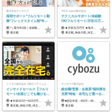
株式会社サイヨウブ
TDCX Japan株式会社
採用サポート*フルリモート勤
テクニカルサポート/未経験
務*フレックスタイム制*年休
OK/フルリモート/月収31万円
120日*土日祝休み*残業ほぼな
可/月最大3万のインセンティ
*＼賞与年2回！未経験から月給28万円スタート／* ◆月給28万～40万円＋賞与年2回＋各種インセンティブ ※経験・スキルを考慮の上、決定します ※試用期間6ヶ月間あり（期間中は月給26万円～になります。その他待遇等に差異はありません） ※月給には月35時間分の固定残業代含む（月5万4800円/超過分別途支給） ※ほとんどのメンバーが残業ゼロです！フレックスタイム制のため、自分の生活に合わせて調整できます。 ＼希望性で土曜日出勤あり／ お客様より「土曜日に応募者の対応をしてほしい」という ご要望を受けた際に、応募者対応⇒求職者との メッセージのやり取りなど、対応が発生する場合があります。 ※土曜日に出勤いただく場合は ・2時間稼働：4500円 ・4時間稼働：9000円 の給与が発生。勤務時間が4時間超えることは原則ありません。 短期間で高い給与をGETできるチャンスです♪
★月収31万円可 ★毎月「最大3万円」のインセンティブあり 月給266,228円～＋スキル手当（15,000円）＋インセンティブ（月最大3万円） ※月給例（月額最大額）：281,228 円＋残業代発生分 インセンティブを最大まで取得できた場合は、月額最大額：311,228円＋残業代発生分 となります ※経験・スキルなどを考慮し決定します ※残業代は1分単位で支給 ※試用期間3ヵ月あり（契約社員期間も給与・待遇に変更なし） ※インセンティブは効率性、顧客満足、勤怠状況等の結果により毎月金額が決定されます。 ＼”頑張り”はインセンティブで還元！／ 入社3ヶ月目から、目標数字やKPI、勤怠状況、お客様アンケートなどをもとに評価をスタート。 最短4ヶ月目にはインセンティブの支給も可能です！
し*育児中社員8割以上
ブ支給/平均年齢33歳
東京都
東京都_神奈川県_埼玉県_千葉県_大阪府_愛知県_北海道_青森県_岩手県_宮城県_秋田県_山形県_福島県_茨城県_栃木県_群馬県_新潟県_山梨県_長野県_富山県_石川県_福井県_静岡県_岐阜県_三重県_兵庫県_京都府_滋賀県_奈良県_和歌山県_広島県_岡山県_鳥取県_島根県_山口県_徳島県_香川県_愛媛県_高知県_福岡県_熊本県_佐賀県_長崎県_大分県_宮崎県_鹿児島県_沖縄県
ミイダス株式会社【東証プライム上場パーソルグループ】
サイボウズ株式会社
インサイドセールス【フルリ
総合職/営業・企画系*福利厚生
モート/全国どこでも働ける】
充実*時短・在宅など選べる働
未経験OK*土日祝休み*残業少
き方*賞与年2回
★年収423万〜623万円のモデルあり（想定時間外手当10時間分含む） ★半年に一度ドカンと支給のボーナスあり（半年に1度最大150万円） 月給25万円〜＋各種手当＋インセンティブ ＊リモートワーク手当（4000円/月） ＊リモートワーク一時金（1万5000円） ＊残業手当全額支給 ※経験・スキルにより月給を決定します ※試用期間：2ヵ月あり。期間中の雇用形態・給与・待遇に変更はありません 《頑張りはインセンティブとして還元！》 当社は5段階の評価制度を導入。 半期に1回の評価で最高ランク（5点）を獲得したメンバーには、 150万円のインセンティブを支給！ これが半年に一度のインセンティブとして支給されるため、 成果を出した分だけまとまった収入を得られる仕組みです。 【固定残業代について】 なし（残業代は、実際の労働時間に応じて別途全額支給）
■想定年収：450万～800万円（基本給12ヶ月分＋賞与2ヶ月分） ※上記想定年収はフルタイムの働き方を想定しています。 それ以外の働き方（勤務日数、時短、固定残業時間数の変更など）の場合 上記想定年収の支給を確約するものではありません ※賞与は全社の業績に応じて変動の可能性があります ※ご経験・スキルを考慮のうえ、当社規定により優遇します （試用期間3ヶ月有/給与・待遇に差異なし） ■昇給年1回 ■賞与年2回（2月・8月）
なめ*在宅勤務手当あり
東京都_神奈川県_埼玉県_千葉県_大阪府_愛知県_北海道_青森県_岩手県_宮城県_秋田県_山形県_福島県_茨城県_栃木県_群馬県_新潟県_山梨県_長野県_富山県_石川県_福井県_静岡県_岐阜県_三重県_兵庫県_京都府_滋賀県_奈良県_和歌山県_広島県_岡山県_鳥取県_島根県_山口県_徳島県_香川県_愛媛県_高知県_福岡県_熊本県_佐賀県_長崎県_大分県_宮崎県_鹿児島県_沖縄県
東京都