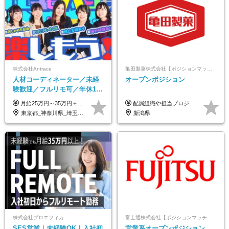
株式会社Antrace
亀田製菓株式会社【ポジションマッチ登録】
人材コーディネーター／未経
オープンポジション
験歓迎／フルリモ可／年休127
日／おしゃれ自由／海外研修
月給25万円～35万円＋インセンティブ 未経験者：月給25万円～＋インセンティブ 経験者：月給35万円～＋インセンティブ （※経験者は営業経験5年以上の方を想定） ※経験・スキルなどを考慮のうえ、決定します ※時間外手当は別途全額支給します
配属組織や担当プロジェクトにより異なります。 想定年収：400万円～1000万円 ※ご経験やスキルに応じて決定します。 ※上記想定年収はあくまでも目安の金額であり、 選考を通じて上下する可能性があります。
年10回／美容・サウナ割あり
東京都_神奈川県_埼玉県_千葉県_大阪府_愛知県_北海道_青森県_岩手県_宮城県_秋田県_山形県_福島県_茨城県_栃木県_群馬県_新潟県_山梨県_長野県_富山県_石川県_福井県_静岡県_岐阜県_三重県_兵庫県_京都府_滋賀県_奈良県_和歌山県_広島県_岡山県_鳥取県_島根県_山口県_徳島県_香川県_愛媛県_高知県_福岡県_熊本県_佐賀県_長崎県_大分県_宮崎県_鹿児島県_沖縄県
新潟県
株式会社プロエフィカ
富士通株式会社【ポジションマッチ登録】
SES営業｜未経験OK｜入社初
営業系オープンポジション