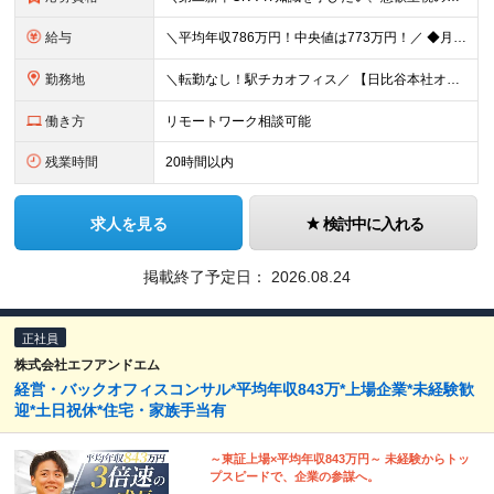
給与
＼平均年収786万円！中央値は773万円！／ ◆月給 26.3万円～40.2万円＋賞与年2回 ※経験・スキルを考慮の上、優遇いたします ※上記金額には固定残業手当19～24時間分（4.3万円～7.
勤務地
＼転勤なし！駅チカオフィス／ 【日比谷本社オフィス】 東京都港区西新橋1-1-1 日比谷フォートタワー26階 (変更の範囲)上記を除く当社関連勤務地
働き方
リモートワーク相談可能
残業時間
20時間以内
求人を見る
検討中に入れる
掲載終了予定日：
2026.08.24
正社員
株式会社エフアンドエム
経営・バックオフィスコンサル*平均年収843万*上場企業*未経験歓
迎*土日祝休*住宅・家族手当有
～東証上場×平均年収843万円～ 未経験からトッ
プスピードで、企業の参謀へ。