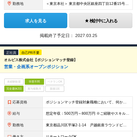
勤務地
＜東京本社＞ 東京都中央区銀座四丁目12番15号 歌舞伎座タワー17階 (変更の範囲)上記を除く当社関連勤務地
求人を見る
検討中に入れる
掲載終了予定日：
2027.03.25
正社員
自己PR不要
オルビス株式会社【ポジションマッチ登録】
営業・企画系オープンポジション
未経験歓迎
学歴不問
ベテランOK
完全週休2日
賞与複数月
面接1回
応募資格
ポジションマッチ登録対象職種において、何かしらの知識・経験を有する方
給与
想定年収：500万円～800万円 ※ご経験やスキルに応じて決定します。 ※上記想定年収はあくまでも目安の金額であり、 選考を通じて上下する可能性があります。
勤務地
東京都品川区平塚2-1-14 戸越銀座ラウンドビル ※ポジションにより異なる可能性があります。
働き方
リモートワークOK