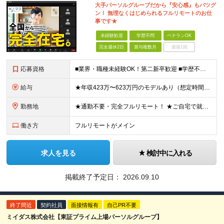
大手パーソルグループだから『安心感』もバツグ
ン！ 無理なくはじめられるフルリモートのお仕
事です★
未経験歓迎
学歴不問
ベテランOK
完全週休2日
賞与複数月
面接1回
応募資格
■業界・職種未経験OK！第二新卒歓迎 ■学歴不問 ■営業や販売サービス業・カスタマーサポートなど、顧客折衝経験をお持ちの方 ＜契約更新あり＞ 初回2ヵ月、2回目3ヵ月、3回目以降6ヵ月 ※目標の達
給与
★年収423万〜623万円のモデルあり（想定時間外手当10時間分含む） ★半年に一度ドカンと支給のボーナスあり（半年に1度最大150万円） 月給25万円〜＋各種手当＋インセンティブ ＊リモートワーク
勤務地
★通勤不要・完全フルリモート！ ★ご自宅で就業いただきます ……………………………………… 東京都品川区北品川5-1-18 住友不動産大崎ツインビル東館 ┗JR山手線・埼京線・湘南新宿ライン・りんかい
働き方
フルリモートがメイン
求人を見る
検討中に入れる
掲載終了予定日：
2026.09.10
終了間近
契約社員
面接情報有
自己PR不要
ミイダス株式会社【東証プライム上場パーソルグループ】