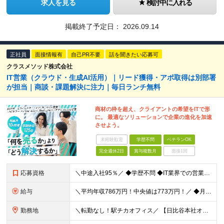
求人を見る
検討中に入れる
掲載終了予定日：
2026.09.14
正社員
面接情報有
自己PR不要
話を聞きたい応募可
クラスメソッド株式会社
IT営業（クラウド・生成AI活用）｜リード獲得・アポ取得は別部署
が担当｜商談・課題解決に注力｜毎日ランチ無料
商材の枠を超え、クライアントの希望をITで形
に。 最適なソリューションで企業の進化を加速
させよう。
未経験歓迎
学歴不問
ベテランOK
完全週休2日
賞与複数月
面接1回
応募資格
＼中途入社95％／ ◆学歴不問 ◆IT業界での営業経験をお持ちの方（目安：3年以上）
給与
＼平均年収786万円！中央値は773万円！／ ◆月給 33.4万円～54.8万円＋賞与年2回 ※経験・スキルを考慮の上、優遇いたします ※上記金額には固定残業手当24～39時間分（6.4万円～14
勤務地
＼転勤なし！駅チカオフィス／ 【日比谷本社オフィス】 東京都港区西新橋1-1-1 日比谷フォートタワー26階 (変更の範囲)上記を除く当社関連勤務地