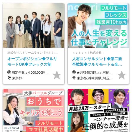
株式会社ストリームライン【ポジションマッチ登録】
ｎｏｔａｒｉ株式会社
オープンポジション◆フルリ
人材コンサルタント◆第二新
モートOK◆フレックス制
卒歓迎◆フルリモート＆全国
から勤務OK◆残業月10h以内
想定年収：4,000,000円 ～ 8,000,000円 月給：288,000円 ～ 570,000円 ※ご経験・能力に応じて決定いたします。 ※上記額にはみなし残業代を含みます。 ※超過分は全額支給いたします。 ※みなし残業代 45,000円 ～ 89,050円／月 ※みなし残業時間 20時間／月 ※試用期間：3ヶ月（試用期間中の待遇に差異はありません） 【固定残業代について】 固定残業20時間分（45,000円～89,050円）を含む ※超過分は別途全額支給
★月収40万以上も可能！ ★能力・スキル・経験を考慮した年収額を設定します ★年功序列ではなく、チャレンジを評価して給与に反映！ ■月給20万円～40万円＋決算賞与 ※経験・スキルを考慮のうえ決定します ※給与にはみなし残業代40時間分を含む。そのほか詳細に関しては別途面接時にご説明します ※試用期間3ヵ月あり。期間中の雇用形態・条件などに差異はありません
◆フレックス制
東京都
東京都_神奈川県_埼玉県_千葉県_大阪府_愛知県_北海道_青森県_岩手県_宮城県_秋田県_山形県_福島県_茨城県_栃木県_群馬県_新潟県_山梨県_長野県_富山県_石川県_福井県_静岡県_岐阜県_三重県_兵庫県_京都府_滋賀県_奈良県_和歌山県_広島県_岡山県_鳥取県_島根県_山口県_徳島県_香川県_愛媛県_高知県_福岡県_熊本県_佐賀県_長崎県_大分県_宮崎県_鹿児島県_沖縄県