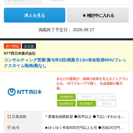
求人を見る
検討中に入れる
掲載終了予定日：
2026.08.27
終了間近
正社員
NTT西日本株式会社
コンサルティング営業/賞与年2回/残業月13h/有休取得89%/フレッ
クスタイム制/転勤なし
あなたの提案が、地域の未来を支えるインフラに
なる。 NTTグループで描く、社会貢献の最大
値。
未経験歓迎
学歴不問
ベテランOK
完全週休2日
賞与複数月
面接1回
応募資格
＊業種未経験歓迎 ◆高卒以上 ◆下記いずれかを満たす方 【1】IT・通信関連の業務経験がある方 【2】IT・通信関連の資格を保有 【3】法人営業経験がある方 ※【1】の具体例 ・企業でITエンジ
給与
★ゆくゆく年収600万円以上も可 ◆月給24万円～30万円 （時間外手当10h/月約2万円含む） ※残業代超過分は別途全額支給いたします ※経験/資格に応じて、手当（月給に加算）が支給されます ※試