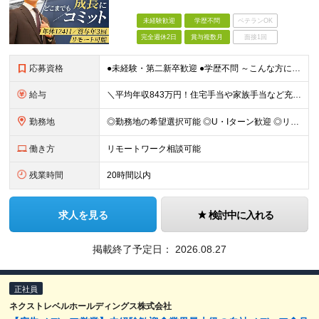
未経験歓迎
学歴不問
ベテランOK
完全週休2日
賞与複数月
面接1回
応募資格
●未経験・第二新卒歓迎 ●学歴不問 ～こんな方にピッタリ～ ・一生モノの専門スキルを身につけたい方 ・自身の市場価値を高めたい方 ・チームで協力しながら業務に取り組みたい方 ・目標に向かって仕事に取
給与
＼平均年収843万円！住宅手当や家族手当など充実した福利厚生／ 月給25万円〜40万円＋賞与年2回＋決算賞与 ■住宅手当について ・東京本社勤務／月6万6000円 ・大阪本社勤務／月4万4000円
勤務地
◎勤務地の希望選択可能 ◎U・Iターン歓迎 ◎リモートワーク相談可能 ＜下記いずれかでの勤務です＞ ■大阪本社 大阪府吹田市江坂町1-23-38 F&Mビル ■東京本社 東京都中央区京橋1-2-5
働き方
リモートワーク相談可能
残業時間
20時間以内
求人を見る
検討中に入れる
掲載終了予定日：
2026.08.27
正社員
ネクストレベルホールディングス株式会社