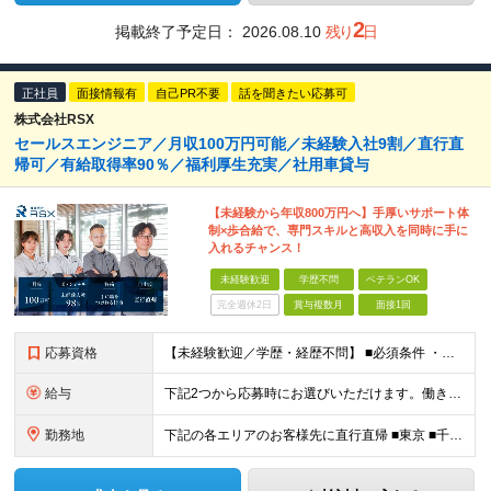
2
掲載終了予定日：
2026.08.10
残り
日
正社員
面接情報有
自己PR不要
話を聞きたい応募可
株式会社RSX
セールスエンジニア／月収100万円可能／未経験入社9割／直行直
帰可／有給取得率90％／福利厚生充実／社用車貸与
【未経験から年収800万円へ】手厚いサポート体
制×歩合給で、専門スキルと高収入を同時に手に
入れるチャンス！
未経験歓迎
学歴不問
ベテランOK
完全週休2日
賞与複数月
面接1回
応募資格
【未経験歓迎／学歴・経歴不問】 ■必須条件 ・普通自動車免許（AT限定可）のみ 特別なスキルや経験は一切不要。 実際に、社員の9割以上が未経験スタートです。 「工具を触ったことがない」 「現場仕
給与
下記2つから応募時にお選びいただけます。働き⽅は⼊社後にも変更可能。 《歩合特化型》 ・⽉給30万円以上＋インセンティブ（還元率10％〜18.5％） ・想定年収400万円〜800万円・休⽇数⽉8⽇
勤務地
下記の各エリアのお客様先に直⾏直帰 ■東京 ■千葉 ■埼玉 ■栃木 ■大阪 ■名古屋 ■長野 ■富山 ■岡山 ※転居を伴う転勤はありません。 ※社⽤⾞通勤可（駐⾞場あり） ＼出社義務はありません／