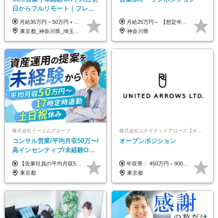
日からフルリモート｜フレッ
クス可｜残業月平均10h以下｜
月給35万円～50万円＋交通費 ◎経験やスキルを考慮し、最大限優遇します ◎上記月給は固定残業代月40時間分(月10万9,375～)を含みます。残業時間が超過した場合はその分追加支給します ◎試用期間6カ月あり(給与や待遇は同じです)
月給25万円～ 【想定年収】 400万円～1000万円（残業代及び諸手当込） ※ご経験、前年収、ご年齢に応じて決定します。
事業立ち上げメンバー
東京都_神奈川県_埼玉県_千葉県_大阪府_愛知県_北海道_青森県_岩手県_宮城県_秋田県_山形県_福島県_茨城県_栃木県_群馬県_新潟県_山梨県_長野県_富山県_石川県_福井県_静岡県_岐阜県_三重県_兵庫県_京都府_滋賀県_奈良県_和歌山県_広島県_岡山県_鳥取県_島根県_山口県_徳島県_香川県_愛媛県_高知県_福岡県_熊本県_佐賀県_長崎県_大分県_宮崎県_鹿児島県_沖縄県
神奈川県
株式会社イーエムグループ
株式会社ユナイテッドアローズ【ポジションマッチ登録】
コンサル営業/平均月収50万〜/
オープンポジション
高インセンティブ/未経験OK/
残業なし/4,50代も活躍/ブラン
【先輩社員の平均月収50万円】 月給30万円以上+インセンティブ+その他手当 ※経験・スキルを考慮の上で給与を決定します ※上記には5万円（月20時間分）のみなし残業代と一律手当（営業手当4万円、能力評価手当4万円）を含みます ※上記を超える残業代は別途全額支給します ※試用期間：3ヶ月あり（試用期間中の待遇に差異なし）
年収帯： 450万円～900万円 ※経験・スキルを考慮の上、決定します。
ク可/面接1回
東京都
東京都