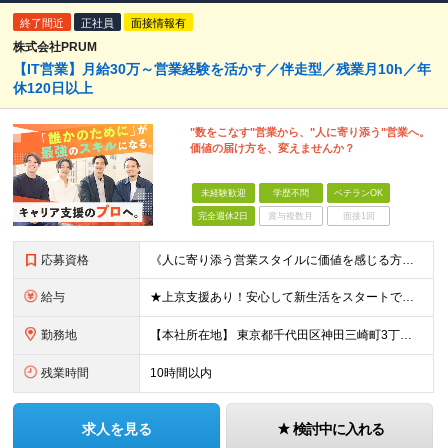
終了間近
正社員
面接情報有
株式会社PRUM
【IT営業】月給30万～営業経験を活かす／伴走型／残業月10h／年
休120日以上
"数をこなす"営業から、"人に寄り添う"営業へ。
価値の届け方を、変えませんか？
未経験歓迎
学歴不問
ベテランOK
完全週休2日
賞与複数月
面接1回
応募資格
《人に寄り添う営業スタイルに価値を感じる方を募集しています》 ■ 必須要件 ￣￣￣￣ 営業職のご経験（業界・商材問わず／目安1年以上） 法人営業・個人営業・ルート営業・人材コーディネーター・販売職な
給与
★上京支援あり！安心して新生活をスタートできます★ ■ 想定給与 月給30万円〜50万円＋交通費＋各種手当 ※経験・スキル・前職給与を考慮の上、初任給を決定します ※営業職経験者は、これまでのご経験
勤務地
【本社所在地】 東京都千代田区神田三崎町3丁目8番5号 千代田JEBL 6階 【アクセス】 ・JR中央線／総武線「水道橋駅」西口より徒歩2分 ・都営三田線「水道橋駅」より徒歩5分 ・東京メトロ東西線
残業時間
10時間以内
求人を見る
検討中に入れる