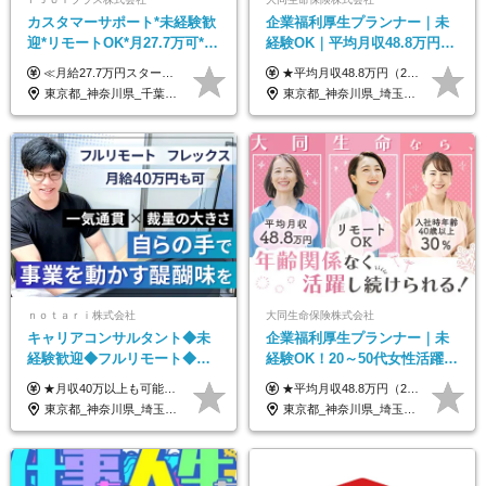
カスタマーサポート*未経験歓
企業福利厚生プランナー｜未
迎*リモートOK*月27.7万可*賞
経験OK｜平均月収48.8万円｜
与年2回*転勤なし*連休
リモートOK｜残業ほぼなし｜
≪月給27.7万円スタートも可／賞与年2回≫ ■月給21万円～27.7万円＋各種手当＋賞与年2回 ※給与は勤務地に応じて変更します ※年齢や経験・スキルなどを考慮して決定します ※時間外手当は全額支給 ※上記は初年度の月給となります ※試用期間3ヶ月（その他待遇に差異はありません） 【固定残業代について】 なし（残業代は、実際の労働時間に応じて別途全額支給）
★平均月収48.8万円（2025年度実績） ★安心の固定給＋賞与年2回＋インセンティブ！手当も充実 月給21万円～23万円＋諸手当＋インセンティブ＋賞与年2回 ※給与は年間平均の税込定例給与です。賞与は含みません。 ※約3週間の研修期間中は日当8000円を支給いたします。 ※試用期間6ヵ月あり（期間中の条件変更なし） ◆東京・神奈川・千葉・埼玉・愛知（一部）・京都・大阪・兵庫（一部）：月給23万円以上 ◆静岡（一部）・三重・岐阜：月給22万円以上 ◆上記以外の地域：月給21万円以上
OK/ZE010232
転勤なし｜女性活躍中
東京都_神奈川県_千葉県_大阪府_愛知県_北海道_長野県_石川県_広島県_福岡県
東京都_神奈川県_埼玉県_千葉県_大阪府_愛知県_北海道_青森県_岩手県_宮城県_秋田県_山形県_福島県_茨城県_栃木県_群馬県_新潟県_山梨県_長野県_富山県_石川県_福井県_静岡県_岐阜県_三重県_兵庫県_京都府_滋賀県_奈良県_和歌山県_広島県_岡山県_鳥取県_島根県_山口県_徳島県_香川県_愛媛県_高知県_福岡県_熊本県_佐賀県_長崎県_大分県_宮崎県_鹿児島県_沖縄県
ｎｏｔａｒｉ株式会社
大同生命保険株式会社
キャリアコンサルタント◆未
企業福利厚生プランナー｜未
経験歓迎◆フルリモート◆フ
経験OK！20～50代女性活躍｜
レックス制◆10時出勤・16時
リモートOK｜平均月収48.8万
★月収40万以上も可能！ ★能力・スキル・経験を考慮した年収額を設定します ■月給20万円～40万円＋決算賞与 ※経験・スキルを考慮のうえ決定します ※給与にはみなし残業代40時間分を含む。そのほか詳細に関しては別途面接時にご説明します ※試用期間3ヵ月あり。期間中の雇用形態・条件などに差異はありません
★平均月収48.8万円（2025年度実績） ★安心の固定給＋賞与年2回＋インセンティブ！手当も充実 月給21万円～23万円＋諸手当＋インセンティブ＋賞与年2回 ※給与は年間平均の税込定例給与です。賞与は含みません。 ※約3週間の研修期間中は日当8000円を支給いたします。 ※試用期間6ヵ月あり（期間中の条件変更なし） ◆東京・神奈川・千葉・埼玉・愛知（一部）・京都・大阪・兵庫（一部）：月給23万円以上 ◆静岡（一部）・三重・岐阜：月給22万円以上 ◆上記以外の地域：月給21万円以上
退勤も可◆残業月10時間以内
｜子育て＆介護支援◎
東京都_神奈川県_埼玉県_千葉県_大阪府_愛知県_北海道_青森県_岩手県_宮城県_秋田県_山形県_福島県_茨城県_栃木県_群馬県_新潟県_山梨県_長野県_富山県_石川県_福井県_静岡県_岐阜県_三重県_兵庫県_京都府_滋賀県_奈良県_和歌山県_広島県_岡山県_鳥取県_島根県_山口県_徳島県_香川県_愛媛県_高知県_福岡県_熊本県_佐賀県_長崎県_大分県_宮崎県_鹿児島県_沖縄県
東京都_神奈川県_埼玉県_千葉県_大阪府_愛知県_北海道_青森県_岩手県_宮城県_秋田県_山形県_福島県_茨城県_栃木県_群馬県_新潟県_山梨県_長野県_富山県_石川県_福井県_静岡県_岐阜県_三重県_兵庫県_京都府_滋賀県_奈良県_和歌山県_広島県_岡山県_鳥取県_島根県_山口県_徳島県_香川県_愛媛県_高知県_福岡県_熊本県_佐賀県_長崎県_大分県_宮崎県_鹿児島県_沖縄県