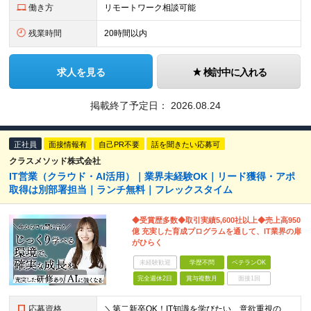
働き方
リモートワーク相談可能
残業時間
20時間以内
求人を見る
検討中に入れる
掲載終了予定日：
2026.08.24
正社員
面接情報有
自己PR不要
話を聞きたい応募可
クラスメソッド株式会社
IT営業（クラウド・AI活用）｜業界未経験OK｜リード獲得・アポ
取得は別部署担当｜ランチ無料｜フレックスタイム
◆受賞歴多数◆取引実績5,600社以上◆売上高950
億 充実した育成プログラムを通して、IT業界の扉
がひらく
未経験歓迎
学歴不問
ベテランOK
完全週休2日
賞与複数月
面接1回
応募資格
＼第二新卒OK！IT知識を学びたい、意欲重視の採用／ ◆学歴不問 ◆営業経験がある方（目安：1年以上）