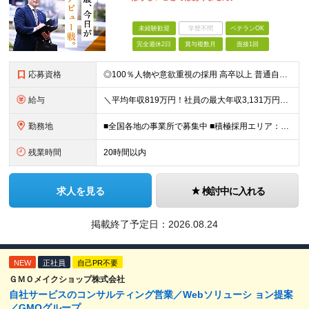
未経験歓迎
学歴不問
ベテランOK
完全週休2日
賞与複数月
面接1回
応募資格
◎100％人物や意欲重視の採用 高卒以上 普通自動車第一種運転免許取得者（AT限定可） ★職歴は全く問いません！ 前向きにコツコツと向き合える方であれば結果がついてくるお仕事です。 現職・無職、正社
給与
＼平均年収819万円！社員の最大年収3,131万円／ ＼2人に1人が年収700万円以上／ ＼5人に1人が年収1,000万円以上！／ 固定給だけで、年収524万円も可能！ インセンティブだけでなく固定給
勤務地
■全国各地の事業所で募集中 ■積極採用エリア：東京・神奈川・埼玉・千葉・愛知 ※希望の勤務地で働ける！通勤可能な事業所を選定していきます ※地元に戻って働きたいUターン希望者も歓迎します！ ※社用車を
残業時間
20時間以内
求人を見る
検討中に入れる
掲載終了予定日：
2026.08.24
NEW
正社員
自己PR不要
ＧＭＯメイクショップ株式会社
自社サービスのコンサルティング営業／Webソリューシ ョン提案
／GMOグループ