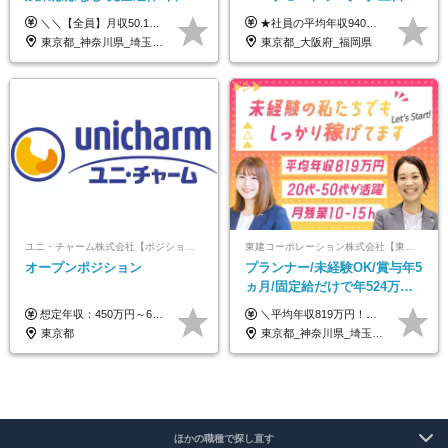
収50万円スタート！/賞与年2
休み*年休123日以上*転職者全
＼＼【全員】月収50.1万円保証！／／ 月給30.1万円＋インセン＋特別手当20万円(半年間)＋賞与 ※経験者は優遇いたします（研修も免除の場合有） ※固定残業代:7万4000円以上/月45時間分を含む ※固定残業代は残業がない場合も支給し、超過分は別途支給します ■入社後5日間研修を実施 研修中のテスト（ロープレ、商材知識）合格で研修生卒業となり翌月からインセンティブの対象に。 ロープレは細かな評価基準があり、顧客満足度をキープするため非常に重要なテストです。 ※4カ月目以降も不合格の場合、月給28.3万円／1カ月以内合格率100％ ＜平均年収＞ ◆一般メンバー ：625万円 ◆店長（管理職）：1178万円 ◆マネージャー ：4160万円
★社員の平均年収940万円（※2025年11月時点） ★転職者は全員収入アップを実現 ★入社半年で昇給した実績あり！ 【営業未経験】 月給35万8,000円～（固定残業代含む）＋インセンティブ ＋賞与年2回 【管理職候補】 月給40万円～100万円＋インセンティブ＋賞与年2回 ※固定残業代は、時間外労働の有無にかかわらず月25時間分（月5万8,000円～）を支給します。 ※上記を超える時間外労働分は、別途追加で支給します。 ＼月給額が高い理由について／ 当社が扱うのは、1件あたり100万円以上となる高単価な金融商品です。 そのため月給ベースも高く設定して社員に還元しています。 ＜試用期間中の給与＞※営業未経験の方 試用期間2カ月あり。 月給25万円＋営業手当5万円（資格取得後より日割り支給） ※残業代は別途全額支給します。 ※その他の待遇に差異はありません。 ★時短勤務も可能です ・7時間勤務：月給26万2,500円～＋インセンティブ＋賞与（年2回） ・6時間勤務：月給24万円～＋インセンティブ＋賞与（年2回） （時短勤務例）9:00-16:00、10:00-17:00など
回
員が収入UP
東京都_神奈川県_埼玉県_千葉県_大阪府_愛知県_北海道_青森県_岩手県_宮城県_秋田県_山形県_福島県_茨城県_栃木県_群馬県_新潟県_山梨県_長野県_富山県_石川県_福井県_静岡県_岐阜県_三重県_兵庫県_京都府_滋賀県_奈良県_和歌山県_広島県_岡山県_鳥取県_島根県_山口県_徳島県_香川県_愛媛県_高知県_福岡県_熊本県_佐賀県_長崎県_大分県_宮崎県_鹿児島県_沖縄県
東京都_大阪府_福岡県
ユニ・チャーム株式会社【ポジションマッチ登録】
東建コーポレーション株式会社【東証プライム・名証プレミア上場】
オープンポジション
プランナー/未経験OK/賞与年5
ヵ月/固定給だけで年524万円
可能/二人に一人が年収700万
想定年収：450万円～650万円 ※経験・能力を考慮の上、規定により優遇いたします ※試用期間6ヵ月（その間の給与・待遇に変動はありません）
＼平均年収819万円！社員の最大年収3,131万円／ ＼2人に1人が年収700万円以上／ ＼5人に1人が年収1,000万円以上！／ 固定給だけで、年収524万円も可能！ インセンティブだけでなく固定給でもしっかり稼げる仕組みです！ 【入社初年度】 年収400万～550万円＋インセンティブ →月給26万3,000円～29万5,600円＋賞与年2回（基本給×約5ヵ月分※前年度実績）＋インセンティブ＋各種手当 【インセンティブ】 1物件着工で目安80万～200万円 ※建物の契約金額実績によります 【各種手当】 ・都市手当…月1万円～3万円（首都圏・東海圏・関西圏で弊社指定の事業所に勤務する方が対象） ・家族手当…配偶者：月1万円、子供1名につき：月5千円 ・資格手当…FP資格1級：月1万円、2級：月5千円、3級：月3千円 ・役職手当…昇進欄に詳細記載（主任補：月5千円→主任：月1万円…） 【その他】 ※上記月給には、固定残業代【47時間分（7万3,800円以上）】が含まれます ※月平均残業時間は14時間と少なめです（2023年度） ※固定残業代の時間数を超える時間外労働は追加で支給 但し、時間数を超える時間外労働が発生する場合もあります（特別条項付き協定締結済）
円/休めて稼げる
東京都
東京都_神奈川県_埼玉県_千葉県_大阪府_愛知県_宮城県_茨城県_栃木県_群馬県_静岡県_兵庫県_京都府_福岡県
ほかの職種で探し直す