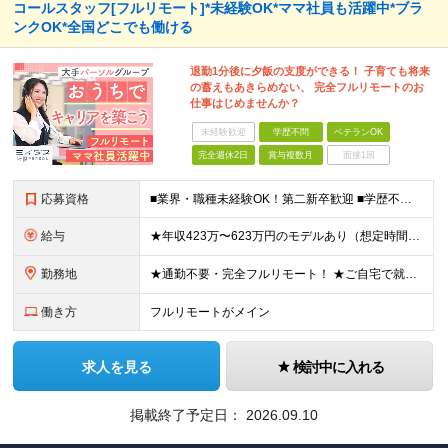
コールスタッフ[フルリモート]*未経験OK*ママ社員も活躍中*ブラ
ンクOK*全国どこでも働ける
退勤1分後に夕飯の支度ができる！ 子育ても将来
の蓄えもあきらめない、 完全フルリモートのお
仕事はじめませんか？
未経験歓迎
学歴不問
ベテランOK
完全週休2日
賞与複数月
面接1回
応募資格
■業界・職種未経験OK！第二新卒歓迎 ■学歴不問 ■営業や販売サービス業・カスタマーサポートなど、顧客折衝経験をお持ちの方 ＜契約更新あり＞ 初回2ヵ月、2回目3ヵ月、3回目以降6ヵ月 ※目標の達
給与
★年収423万〜623万円のモデルあり（想定時間外手当10時間分含む） ★半年に一度ドカンと支給のボーナスあり（半年に1度最大150万円） 月給25万円〜＋各種手当＋インセンティブ ＊リモートワーク
勤務地
★通勤不要・完全フルリモート！ ★ご自宅で就業いただきます ……………………………………… 東京都品川区北品川5-1-18 住友不動産大崎ツインビル東館 ┗JR山手線・埼京線・湘南新宿ライン・りんかい
働き方
フルリモートがメイン
求人を見る
検討中に入れる
掲載終了予定日：
2026.09.10