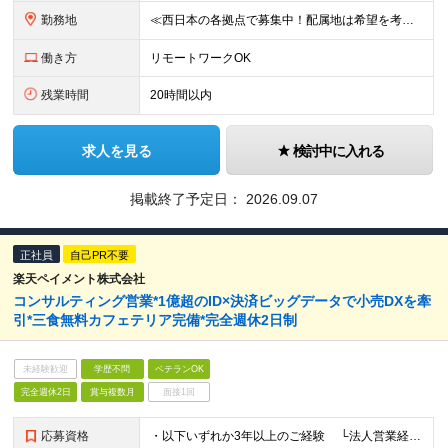
勤務地
≪西日本の各拠点で募集中！配属地は希望を考慮≫ ★転勤なし★UIターン可 【関西】和歌山・京都・滋賀・兵庫 【東海】愛知・静岡・岐阜・三重 【北陸】石川・富山・福井 【中国】広島・岡山・島根・鳥取・
働き方
リモートワークOK
残業時間
20時間以内
求人を見る
検討中に入れる
掲載終了予定日：
2026.09.07
正社員
自己PR不要
楽天ペイメント株式会社
コンサルティング営業*1億超のID×決済ビッグデータで小売DXを牽
引*三食無料カフェテリア完備*完全週休2日制
未経験歓迎
学歴不問
ベテランOK
完全週休2日
賞与複数月
面接1回
応募資格
・以下いずれか3年以上のご経験 └法人営業経験（小売店への法人営業経験尚可） └自社他社問わず、小売店舗の売り上げ戦略や販売促進経験のある方 ・TOEIC800点以上の英語力、もしくは入社後2年間