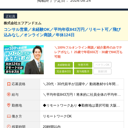
掲載終了予定日：
2026.08.24
正社員
株式会社エフアンドエム
コンサル営業／未経験OK／平均年収843万円／リモート可／飛び
込みなし／オンライン商談／年休124日
＼100%フルオンライン商談／紹介案件のみでテ
レアポなし！ 25歳で年収655万・30歳で840万も
可能
未経験歓迎
学歴不問
ベテランOK
完全週休2日
賞与複数月
面接1回
応募資格
＼20代・30代前半が活躍中／ 動画教材や1年間の伴走サポートなど、 研修体制が整っているため未経験でも安心です！ ■学歴不問 ■未経験・第二新卒歓迎 ■社会人経験2年以上ある方 ※「接客・販売
給与
＼平均年収843万円！将来的に社員全体の平均年収1000万円を目指しています／ 月給25万円〜40万円＋賞与年2回＋決算賞与 ※試用期間3ヵ月あり。期間中の給与・待遇の差異はありません
勤務地
◆リモートワークあり ◆勤務地は選択可能 大阪本社もしくは東京本社のいずれかにて勤務となります。 【大阪本社】 大阪府吹田市江坂町1-23-38 F&Mビル 【東京本社】 東京都中央区京橋1-2
働き方
リモートワークOK
残業時間
20時間以内