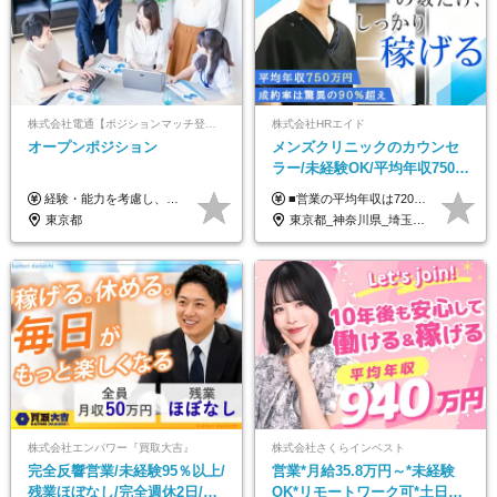
株式会社電通【ポジションマッチ登録】
株式会社HRエイド
オープンポジション
メンズクリニックのカウンセ
ラー/未経験OK/平均年収750万
円/4人に1人が年収1000万円超
経験・能力を考慮し、当社規定により決定します。 ▼参考情報 ------------ 年収イメージ：500万～1500万
■営業の平均年収は720万円！ ■4人に1人が年収1000万円超え 月給27万円～100万円+インセンティブ(平均月20～40万円程) ＜インセンティブ制度について＞ 当社では創業以来、頑張ったらその分稼げる環境づくりに注力。カウンセラー部署では、個人の成約金額・チームの成果・事業部の売上利益を掛け合わせる新しいインセンティブ制度を導入しました。あなたの頑張り次第で毎月高インセンティブが実現できる体制です！ ※上記金額には固定残業代（35,500円以上～・30時間分）が含まれます。時間超過分は追加支給します。 ※試用期間3か月あり。研修期間3か月中は、月給25万円～30万円になります。(固定残業代：35,500円～・23h分を含む) ※インセンティブの一部は、研修期間中から支給されます。その他待遇の差異はありません。
え/成約率90％
東京都
東京都_神奈川県_埼玉県_千葉県_大阪府_愛知県_北海道_宮城県_栃木県_群馬県_静岡県_兵庫県_京都府_岡山県_熊本県
株式会社エンパワー『買取大吉』
株式会社さくらインベスト
完全反響営業/未経験95％以上/
営業*月給35.8万円～*未経験
残業ほぼなし/完全週休2日/月
OK*リモートワーク可*土日祝