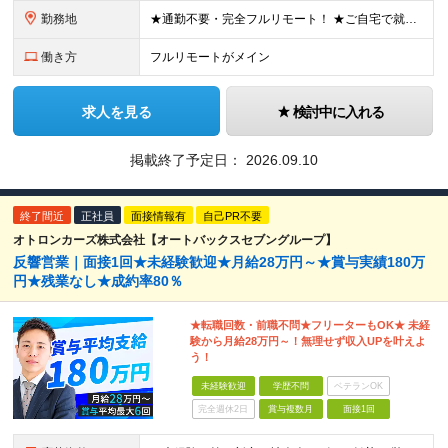
勤務地
★通勤不要・完全フルリモート！ ★ご自宅で就業いただきます ……………………………………… 東京都品川区北品川5-1-18 住友不動産大崎ツインビル東館 ┗JR山手線・埼京線・湘南新宿ライン・りんかい
働き方
フルリモートがメイン
求人を見る
検討中に入れる
掲載終了予定日：
2026.09.10
終了間近
正社員
面接情報有
自己PR不要
オトロンカーズ株式会社【オートバックスセブングループ】
反響営業｜面接1回★未経験歓迎★月給28万円～★賞与実績180万
円★残業なし★成約率80％
★転職回数・前職不問★フリーターもOK★ 未経
験から月給28万円～！無理せず収入UPを叶えよ
う！
未経験歓迎
学歴不問
ベテランOK
完全週休2日
賞与複数月
面接1回