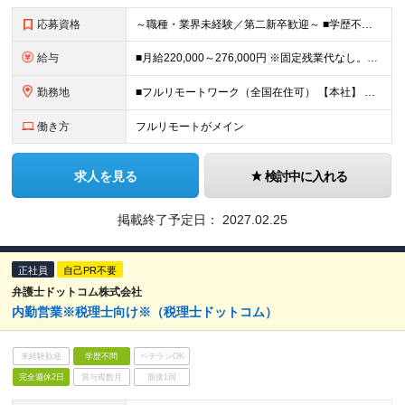
応募資格
～職種・業界未経験／第二新卒歓迎～ ■学歴不問 ■社会人経験1年以上 顧客折衝経験があり、KPIや売上目標など、定量的な目標に対して自らアクションを考え、 やり抜いた経験をおもちの方を求めています。
給与
■月給220,000～276,000円 ※固定残業代なし。残業代は別途支給します ※リモートワーク手当月5,000円支給あり ※当社給与規定により、経験・スキル等を考慮した上で決定します ■昇給年2
勤務地
■フルリモートワーク（全国在住可） 【本社】 東京都千代田区有楽町1-1-2 日比谷三井タワー11階
働き方
フルリモートがメイン
求人を見る
検討中に入れる
掲載終了予定日：
2027.02.25
正社員
自己PR不要
弁護士ドットコム株式会社
内勤営業※税理士向け※（税理士ドットコム）
未経験歓迎
学歴不問
ベテランOK
完全週休2日
賞与複数月
面接1回