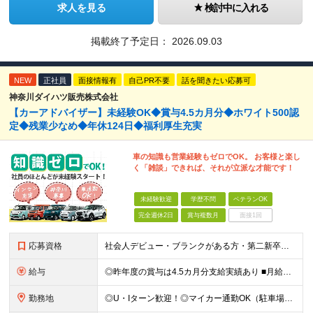
求人を見る
検討中に入れる
掲載終了予定日：
2026.09.03
NEW
正社員
面接情報有
自己PR不要
話を聞きたい応募可
神奈川ダイハツ販売株式会社
【カーアドバイザー】未経験OK◆賞与4.5カ月分◆ホワイト500認
定◆残業少なめ◆年休124日◆福利厚生充実
車の知識も営業経験もゼロでOK。 お客様と楽し
く「雑談」できれば、それが立派な才能です！
未経験歓迎
学歴不問
ベテランOK
完全週休2日
賞与複数月
面接1回
応募資格
社会人デビュー・ブランクがある方・第二新卒も歓迎します！ ◆普通自動車免許（MT）をお持ちの方 ※入社前にAT限定解除をしていただければOKです！ ◆未経験者歓迎 ◆学歴不問 車の専門知識は一切問
給与
◎昨年度の賞与は4.5カ月分支給実績あり ■月給25万円以上＋各種手当+賞与年2回（昨年度実績4.5カ月分） ※経験・能力を考慮して決定いたします。 ※残業代は全額支給します。 ※6ヶ月間の試用期間
勤務地
◎U・Iターン歓迎！◎マイカー通勤OK（駐車場完備） ■神奈川県内にある下記いずれかの店舗 ※経験、スキル、無理なく通える範囲を考慮して配属します ■法人営業部 -------------- 横浜