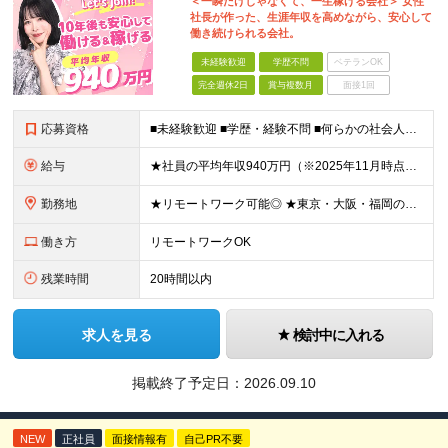
＜一瞬だけじゃなくて、一生稼げる会社＞ 女性
社長が作った、生涯年収を高めながら、安心して
働き続けられる会社。
未経験歓迎
学歴不問
ベテランOK
完全週休2日
賞与複数月
面接1回
応募資格
■未経験歓迎 ■学歴・経験不問 ■何らかの社会人経験がある方 ＜こんな方に向いています！＞ ・頑張った分評価されたい方 ・将来役立つ知識を身につけたい方 ・新しいことを学ぶのが好きな方 ・趣味
給与
★社員の平均年収940万円（※2025年11月時点） ★転職者は全員収入アップを実現 ★入社半年で昇給した実績あり！ 【営業未経験】 月給35万8,000円～（固定残業代含む）＋インセンティブ ＋賞
勤務地
★リモートワーク可能◎ ★東京・大阪・福岡の3拠点で募集中／ご希望の勤務地で配属します ★転勤なし ＜東京支店＞ 東京都港区三田1丁目4番28号 三田国際ビル2階 ＜大阪本社＞ 大阪府大阪市北区梅
働き方
リモートワークOK
残業時間
20時間以内
求人を見る
検討中に入れる
掲載終了予定日：
2026.09.10
NEW
正社員
面接情報有
自己PR不要