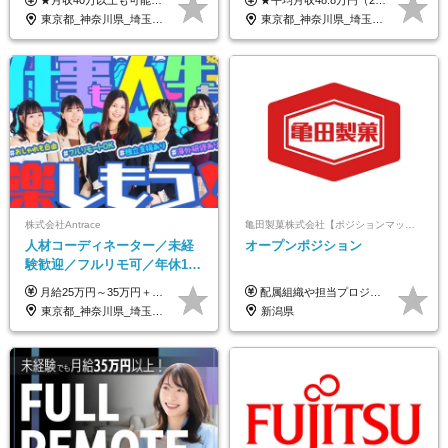
★月収40万以上も可能！ ★能力・スキル・経験を考慮した年収額を設定します ■月給20万円～40万円＋決算賞与 ※経験・スキルを考慮のうえ決定します ※給与にはみなし残業代40時間分を含む。そのほか詳細に関しては別途面接時にご説明します ※試用期間3ヵ月あり。期間中の雇用形態・条件などに差異はありません
★平均月収48.8万円（2025年度実績） ★安心の固定給＋賞与年2回＋インセンティブ！手当も充実 月給21万円～23万円＋諸手当＋インセンティブ＋賞与年2回 ※給与は年間平均の税込定例給与です。賞与は含みません。 ※約3週間の研修期間中は日当8000円を支給いたします。 ※試用期間6ヵ月あり（期間中の条件変更なし） ◆東京・神奈川・千葉・埼玉・愛知（一部）・京都・大阪・兵庫（一部）：月給23万円以上 ◆静岡（一部）・三重・岐阜：月給22万円以上 ◆上記以外の地域：月給21万円以上
退勤も可◆残業月10時間以内
｜子育て＆介護支援◎
東京都_神奈川県_埼玉県_千葉県_大阪府_愛知県_北海道_青森県_岩手県_宮城県_秋田県_山形県_福島県_茨城県_栃木県_群馬県_新潟県_山梨県_長野県_富山県_石川県_福井県_静岡県_岐阜県_三重県_兵庫県_京都府_滋賀県_奈良県_和歌山県_広島県_岡山県_鳥取県_島根県_山口県_徳島県_香川県_愛媛県_高知県_福岡県_熊本県_佐賀県_長崎県_大分県_宮崎県_鹿児島県_沖縄県
東京都_神奈川県_埼玉県_千葉県_大阪府_愛知県_北海道_青森県_岩手県_宮城県_秋田県_山形県_福島県_茨城県_栃木県_群馬県_新潟県_山梨県_長野県_富山県_石川県_福井県_静岡県_岐阜県_三重県_兵庫県_京都府_滋賀県_奈良県_和歌山県_広島県_岡山県_鳥取県_島根県_山口県_徳島県_香川県_愛媛県_高知県_福岡県_熊本県_佐賀県_長崎県_大分県_宮崎県_鹿児島県_沖縄県
株式会社Antrace
亀田製菓株式会社【ポジションマッチ登録】
人材コーディネーター／未経
オープンポジション
験歓迎／フルリモ可／年休127
日／おしゃれ自由／海外研修
月給25万円～35万円＋インセンティブ 未経験者：月給25万円～＋インセンティブ 経験者：月給35万円～＋インセンティブ （※経験者は営業経験5年以上の方を想定） ※経験・スキルなどを考慮のうえ、決定します ※時間外手当は別途全額支給します
配属組織や担当プロジェクトにより異なります。 想定年収：400万円～1000万円 ※ご経験やスキルに応じて決定します。 ※上記想定年収はあくまでも目安の金額であり、 選考を通じて上下する可能性があります。
年10回／美容・サウナ割あり
東京都_神奈川県_埼玉県_千葉県_大阪府_愛知県_北海道_青森県_岩手県_宮城県_秋田県_山形県_福島県_茨城県_栃木県_群馬県_新潟県_山梨県_長野県_富山県_石川県_福井県_静岡県_岐阜県_三重県_兵庫県_京都府_滋賀県_奈良県_和歌山県_広島県_岡山県_鳥取県_島根県_山口県_徳島県_香川県_愛媛県_高知県_福岡県_熊本県_佐賀県_長崎県_大分県_宮崎県_鹿児島県_沖縄県
新潟県