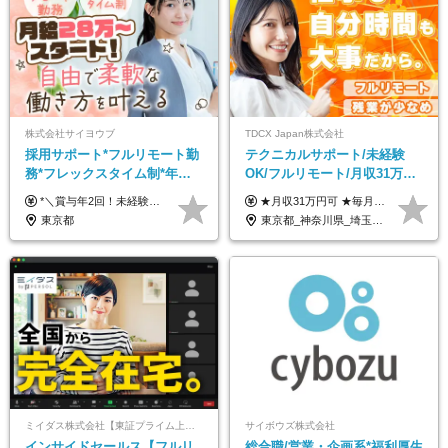
株式会社サイヨウブ
TDCX Japan株式会社
採用サポート*フルリモート勤
テクニカルサポート/未経験
務*フレックスタイム制*年休
OK/フルリモート/月収31万円
120日*土日祝休み*残業ほぼな
可/月最大3万のインセンティ
*＼賞与年2回！未経験から月給28万円スタート／* ◆月給28万～40万円＋賞与年2回＋各種インセンティブ ※経験・スキルを考慮の上、決定します ※試用期間6ヶ月間あり（期間中は月給26万円～になります。その他待遇等に差異はありません） ※月給には月35時間分の固定残業代含む（月5万4800円/超過分別途支給） ※ほとんどのメンバーが残業ゼロです！フレックスタイム制のため、自分の生活に合わせて調整できます。 ＼希望性で土曜日出勤あり／ お客様より「土曜日に応募者の対応をしてほしい」という ご要望を受けた際に、応募者対応⇒求職者との メッセージのやり取りなど、対応が発生する場合があります。 ※土曜日に出勤いただく場合は ・2時間稼働：4500円 ・4時間稼働：9000円 の給与が発生。勤務時間が4時間超えることは原則ありません。 短期間で高い給与をGETできるチャンスです♪
★月収31万円可 ★毎月「最大3万円」のインセンティブあり 月給266,228円～＋スキル手当（15,000円）＋インセンティブ（月最大3万円） ※月給例（月額最大額）：281,228 円＋残業代発生分 インセンティブを最大まで取得できた場合は、月額最大額：311,228円＋残業代発生分 となります ※経験・スキルなどを考慮し決定します ※残業代は1分単位で支給 ※試用期間3ヵ月あり（契約社員期間も給与・待遇に変更なし） ※インセンティブは効率性、顧客満足、勤怠状況等の結果により毎月金額が決定されます。 ＼”頑張り”はインセンティブで還元！／ 入社3ヶ月目から、目標数字やKPI、勤怠状況、お客様アンケートなどをもとに評価をスタート。 最短4ヶ月目にはインセンティブの支給も可能です！
し*育児中社員8割以上
ブ支給/平均年齢33歳
東京都
東京都_神奈川県_埼玉県_千葉県_大阪府_愛知県_北海道_青森県_岩手県_宮城県_秋田県_山形県_福島県_茨城県_栃木県_群馬県_新潟県_山梨県_長野県_富山県_石川県_福井県_静岡県_岐阜県_三重県_兵庫県_京都府_滋賀県_奈良県_和歌山県_広島県_岡山県_鳥取県_島根県_山口県_徳島県_香川県_愛媛県_高知県_福岡県_熊本県_佐賀県_長崎県_大分県_宮崎県_鹿児島県_沖縄県
ミイダス株式会社【東証プライム上場パーソルグループ】
サイボウズ株式会社
インサイドセールス【フルリ
総合職/営業・企画系*福利厚生