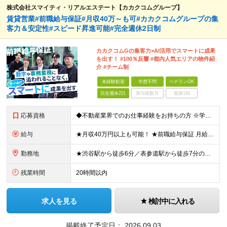
株式会社スマイティ・リアルエステート【カカクコムグループ】
賃貸営業#前職給与保証#月収40万～も可#カカクコムグループの集
客力＆安定性#スピード昇進可能#完全週休2日制
カカクコムGの集客力×AI活用でスマートに成果
を出す！ #100％反響 #都内人気エリアの物件紹
介 #チーム制
未経験歓迎
学歴不問
ベテランOK
完全週休2日
賞与複数月
面接1回
応募資格
◆不動産業界でのお仕事経験をお持ちの方 ※学歴不問 第二新卒の方や業界歴が長い方も大歓迎！ 組織を一から創り上げる環境で、一緒に成長していきませんか？
給与
★月収40万円以上も可能！ ★前職給与保証 月給32.7万円～＋残業代全額＋インセンティブ＋各種手当 ※経験・スキルを考慮し決定します。 ※試用期間6ヶ月間の給与や待遇に差異はございません。 ※残
勤務地
★渋谷駅から徒歩6分／表参道駅から徒歩7分のアクセス抜群！ ★転勤なし！ ■住所：東京都渋谷区渋谷1-7-2 VORT渋谷east2 2階 周辺にはカフェや飲食店も充実。 仕事帰りの時間も楽しめま
残業時間
20時間以内
求人を見る
検討中に入れる
掲載終了予定日：
2026.09.03