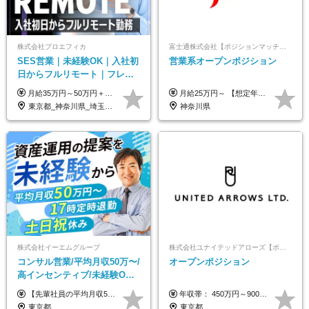
株式会社プロエフィカ
富士通株式会社【ポジションマッチ登録】
SES営業｜未経験OK｜入社初
営業系オープンポジション
日からフルリモート｜フレッ
クス可｜残業月平均10h以下｜
月給35万円～50万円＋交通費 ◎経験やスキルを考慮し、最大限優遇します ◎上記月給は固定残業代月40時間分(月10万9,375～)を含みます。残業時間が超過した場合はその分追加支給します ◎試用期間6カ月あり(給与や待遇は同じです)
月給25万円～ 【想定年収】 400万円～1000万円（残業代及び諸手当込） ※ご経験、前年収、ご年齢に応じて決定します。
事業立ち上げメンバー
東京都_神奈川県_埼玉県_千葉県_大阪府_愛知県_北海道_青森県_岩手県_宮城県_秋田県_山形県_福島県_茨城県_栃木県_群馬県_新潟県_山梨県_長野県_富山県_石川県_福井県_静岡県_岐阜県_三重県_兵庫県_京都府_滋賀県_奈良県_和歌山県_広島県_岡山県_鳥取県_島根県_山口県_徳島県_香川県_愛媛県_高知県_福岡県_熊本県_佐賀県_長崎県_大分県_宮崎県_鹿児島県_沖縄県
神奈川県
株式会社イーエムグループ
株式会社ユナイテッドアローズ【ポジションマッチ登録】
コンサル営業/平均月収50万〜/
オープンポジション
高インセンティブ/未経験OK/
残業なし/4,50代も活躍/ブラン
【先輩社員の平均月収50万円】 月給30万円以上+インセンティブ+その他手当 ※経験・スキルを考慮の上で給与を決定します ※上記には5万円（月20時間分）のみなし残業代と一律手当（営業手当4万円、能力評価手当4万円）を含みます ※上記を超える残業代は別途全額支給します ※試用期間：3ヶ月あり（試用期間中の待遇に差異なし）
年収帯： 450万円～900万円 ※経験・スキルを考慮の上、決定します。
ク可/面接1回
東京都
東京都