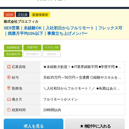
NEW
正社員
面接情報有
株式会社プロエフィカ
SES営業｜未経験OK｜入社初日からフルリモート｜フレックス可
｜残業月平均10h以下｜事業立ち上げメンバー
未経験歓迎
学歴不問
ベテランOK
完全週休2日
賞与複数月
面接1回
応募資格
★未経験大歓迎！★IT業界経験不問 ■学歴不問 ■未経験OK ★人材業界での経験や、SES経験をお持ちの方は優遇します ≪こんな方は今すぐご応募ください≫ □自由度の高い働き方がしたい □誰かの役
給与
月給35万円～50万円＋交通費 ◎経験やスキルを考慮し、最大限優遇します ◎上記月給は固定残業代月40時間分(月10万9,375～)を含みます。残業時間が超過した場合はその分追加支給します ◎試用期
勤務地
＼入社初日からフルリモート！／ ★転勤はありません ★お客様先を訪問するときなどは直行直帰可 ■本社 東京都品川区西五反田3丁目15-6 リードシー目黒不動前ビル1-04 ※(変更の範囲)上記を
働き方
フルリモートがメイン
残業時間
10時間以内
求人を見る
検討中に入れる