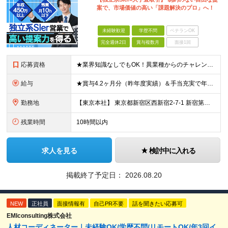
案で、市場価値の高い「課題解決のプロ」へ！
未経験歓迎
学歴不問
ベテランOK
完全週休2日
賞与複数月
面接1回
応募資格
★業界知識なしでもOK！異業種からのチャレンジ大歓迎 ★20代・30代の若手が中心となって活躍中 ◆学歴不問（学歴よりも、意欲とこれまでのご経験を評価する人物重視の採用です） 【必須条件】 ■法人営
給与
★賞与4.2ヶ月分（昨年度実績）＆手当充実で年収UPも可能！ 月給29万円～35万円 ＋ 賞与年2回 ＋ 各種手当 ※前職（現職）の給与・経験・スキルを最大限考慮して金額を決定します。 ＜充実の手
勤務地
【東京本社】 東京都新宿区西新宿2-7-1 新宿第一生命ビル3階 ★転勤はありません！ ★「都庁前駅」からは駅直通で雨の日も濡れずに通勤可能です◎ ★東京メトロ丸の内線「西新宿駅」からも濡れずに来
残業時間
10時間以内
求人を見る
検討中に入れる
掲載終了予定日：
2026.08.20
NEW
正社員
面接情報有
自己PR不要
話を聞きたい応募可
EMIconsulting株式会社
人材コーディネーター｜未経験OK/学歴不問/リモートOK/年3回イ