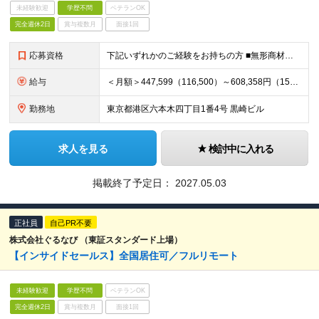
未経験歓迎
学歴不問
ベテランOK
完全週休2日
賞与複数月
面接1回
応募資格
下記いずれかのご経験をお持ちの方 ■無形商材の領域におけるBtoBのインサイドセールスの経験かつリーダー/マネジメント経験 ■IT/Web領域におけるBtoBの新規営業組織のリーダー/マネジメント経験
給与
＜月額＞447,599（116,500）～608,358円（158,300円） ・基本給（ライフプラン給基準額（※①）を含む）：月額から（ ）内の固定残 業手当（※②）を除いた額 ・時間外労働が月45
勤務地
東京都港区六本木四丁目1番4号 黒崎ビル
求人を見る
検討中に入れる
掲載終了予定日：
2027.05.03
正社員
自己PR不要
株式会社ぐるなび （東証スタンダード上場）
【インサイドセールス】全国居住可／フルリモート
未経験歓迎
学歴不問
ベテランOK
完全週休2日
賞与複数月
面接1回