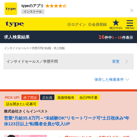
typeのアプリ
インストール
ログイン
会員登録
検討中(
0
)
MENU
16
求人検索結果
件中
1～16
件表示
インサイドセールス × 学歴不問の転職・求人情報
インサイドセールス／学歴不問
変更
保存した検索条件
PICK UP!
終了間近
正社員
面接情報有
自己PR不要
話を聞きたい応募可
株式会社さくらインベスト
営業*月給35.8万円～*未経験OK*リモートワーク可*土日祝休み*年
休123日以上*転職者全員が収入UP