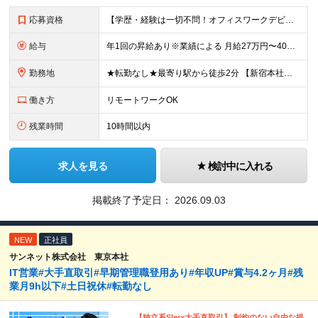
応募資格
【学歴・経験は一切不問！オフィスワークデビュー歓迎♪】 ●PCでの基本的な文字入力ができる方（Word、Excelの基本操作ができればOK） ☆こんな方にピッタリです☆ ◎スケジュール調整が得意な方
給与
年1回の昇給あり※業績による 月給27万円〜40万円＋皆勤手当（1万円）＋インセンティブ＋賞与年1回 ★インセンティブはマッチングの数で決定！ ・スタッフの8割は月2.5〜3万円程GET！ ・中に
勤務地
★転勤なし★最寄り駅から徒歩2分 【新宿本社】 東京都新宿区新宿1-3-12 壱丁目参番館501
働き方
リモートワークOK
残業時間
10時間以内
求人を見る
検討中に入れる
掲載終了予定日：
2026.09.03
NEW
正社員
サンネット株式会社 東京本社
IT営業#大手直取引#早期管理職登用あり#年収UP#賞与4.2ヶ月#残
業月9h以下#土日祝休#転勤なし
【独立系SIer×大手直取引】 制約のない自由な提