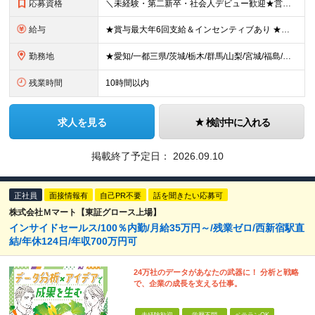
応募資格
＼未経験・第二新卒・社会人デビュー歓迎★営業社員の平均年齢30代／ ◆学歴不問 ◆未経験歓迎 ◆普通自動車免許(AT限定可) ◆39歳までの方（若年層の長期キャリア形成を図るため） ★接客経験がない
給与
★賞与最大年6回支給＆インセンティブあり ★未経験からの入社：400万円～450万円 ◆月給28万円以上～65万円インセンティブ＋各種手当 ※経験・スキルなどを考慮のうえ、決定いたします。 ※試用期
勤務地
★愛知/一都三県/茨城/栃木/群馬/山梨/宮城/福島/岩手/岐阜 ★2026年1月福島いわき店、愛知刈谷店がオープン ◆愛知県 刈谷店／愛知県刈谷市中手町6-510 豊橋店／愛知県豊橋市新栄町大溝2
残業時間
10時間以内
求人を見る
検討中に入れる
掲載終了予定日：
2026.09.10
正社員
面接情報有
自己PR不要
話を聞きたい応募可
株式会社Ｍマート【東証グロース上場】
インサイドセールス/100％内勤/月給35万円～/残業ゼロ/西新宿駅直
結/年休124日/年収700万円可
24万社のデータがあなたの武器に！ 分析と戦略
で、企業の成長を支える仕事。