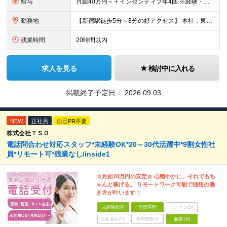
給与
月給40万円～＋インセンティブ年4回 ※経験・年齢・スキルなどを考慮の上、当社規定により決定いたします ※試用期間3ヵ月あり（期間中の待遇に変更はありません） ※上記には固定残業代（￥104,085
勤務地
【新宿駅徒歩5分～8分の好アクセス】 本社：東京都新宿区西新宿7丁目3−4 アソルティ西新宿 2F ※転勤なし ※変更の範囲：上記を除く当社関連勤務地
残業時間
20時間以内
求人を見る
検討中に入れる
掲載終了予定日：
2026.09.03
NEW
正社員
自己PR不要
株式会社ＴＳＯ
電話問合わせ対応スタッフ*未経験OK*20～30代活躍中*9割女性社
員*リモート可*残業なし/inside1
☆月給28万円の安定☆ 心穏やかに、それでもち
ゃんと稼げる。 リモートワーク可能で理想の働
き方が叶います！
未経験歓迎
学歴不問
ベテランOK
完全週休2日
賞与複数月
面接1回