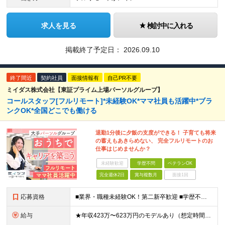
求人を見る
検討中に入れる
掲載終了予定日：
2026.09.10
終了間近
契約社員
面接情報有
自己PR不要
ミイダス株式会社【東証プライム上場パーソルグループ】
コールスタッフ[フルリモート]*未経験OK*ママ社員も活躍中*ブラ
ンクOK*全国どこでも働ける
退勤1分後に夕飯の支度ができる！ 子育ても将来
の蓄えもあきらめない、 完全フルリモートのお
仕事はじめませんか？
未経験歓迎
学歴不問
ベテランOK
完全週休2日
賞与複数月
面接1回
応募資格
■業界・職種未経験OK！第二新卒歓迎 ■学歴不問 ■営業や販売サービス業・カスタマーサポートなど、顧客折衝経験をお持ちの方 ＜契約更新あり＞ 初回2ヵ月、2回目3ヵ月、3回目以降6ヵ月 ※目標の達
給与
★年収423万〜623万円のモデルあり（想定時間外手当10時間分含む） ★半年に一度ドカンと支給のボーナスあり（半年に1度最大150万円） 月給25万円〜＋各種手当＋インセンティブ ＊リモートワーク