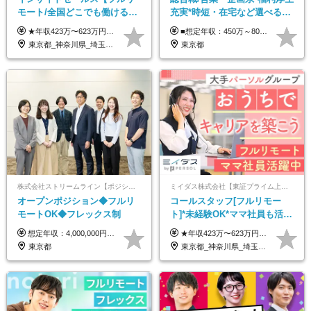
モート/全国どこでも働ける】
充実*時短・在宅など選べる働
未経験OK*土日祝休み*残業少
き方*賞与年2回
★年収423万〜623万円のモデルあり（想定時間外手当10時間分含む） ★半年に一度ドカンと支給のボーナスあり（半年に1度最大150万円） 月給25万円〜＋各種手当＋インセンティブ ＊リモートワーク手当（4000円/月） ＊リモートワーク一時金（1万5000円） ＊残業手当全額支給 ※経験・スキルにより月給を決定します ※試用期間：2ヵ月あり。期間中の雇用形態・給与・待遇に変更はありません 《頑張りはインセンティブとして還元！》 当社は5段階の評価制度を導入。 半期に1回の評価で最高ランク（5点）を獲得したメンバーには、 150万円のインセンティブを支給！ これが半年に一度のインセンティブとして支給されるため、 成果を出した分だけまとまった収入を得られる仕組みです。 【固定残業代について】 なし（残業代は、実際の労働時間に応じて別途全額支給）
■想定年収：450万～800万円（基本給12ヶ月分＋賞与2ヶ月分） ※上記想定年収はフルタイムの働き方を想定しています。 それ以外の働き方（勤務日数、時短、固定残業時間数の変更など）の場合 上記想定年収の支給を確約するものではありません ※賞与は全社の業績に応じて変動の可能性があります ※ご経験・スキルを考慮のうえ、当社規定により優遇します （試用期間3ヶ月有/給与・待遇に差異なし） ■昇給年1回 ■賞与年2回（2月・8月）
なめ*在宅勤務手当あり
東京都_神奈川県_埼玉県_千葉県_大阪府_愛知県_北海道_青森県_岩手県_宮城県_秋田県_山形県_福島県_茨城県_栃木県_群馬県_新潟県_山梨県_長野県_富山県_石川県_福井県_静岡県_岐阜県_三重県_兵庫県_京都府_滋賀県_奈良県_和歌山県_広島県_岡山県_鳥取県_島根県_山口県_徳島県_香川県_愛媛県_高知県_福岡県_熊本県_佐賀県_長崎県_大分県_宮崎県_鹿児島県_沖縄県
東京都
株式会社ストリームライン【ポジションマッチ登録】
ミイダス株式会社【東証プライム上場パーソルグループ】
オープンポジション◆フルリ
コールスタッフ[フルリモー
モートOK◆フレックス制
ト]*未経験OK*ママ社員も活躍
中*ブランクOK*全国どこでも
想定年収：4,000,000円 ～ 8,000,000円 月給：288,000円 ～ 570,000円 ※ご経験・能力に応じて決定いたします。 ※上記額にはみなし残業代を含みます。 ※超過分は全額支給いたします。 ※みなし残業代 45,000円 ～ 89,050円／月 ※みなし残業時間 20時間／月 ※試用期間：3ヶ月（試用期間中の待遇に差異はありません） 【固定残業代について】 固定残業20時間分（45,000円～89,050円）を含む ※超過分は別途全額支給
★年収423万〜623万円のモデルあり（想定時間外手当10時間分含む） ★半年に一度ドカンと支給のボーナスあり（半年に1度最大150万円） 月給25万円〜＋各種手当＋インセンティブ ＊リモートワーク手当（4000円/月） ＊リモートワーク一時金（1万5000円） ＊残業手当全額支給 ※経験・スキルにより月給を決定します ※試用期間：2ヵ月あり。期間中の雇用形態・給与・待遇に変更はありません 《頑張りはインセンティブとして還元！》 当社は5段階の評価制度を導入。 半期に1回の評価で最高ランク（5点）を獲得したメンバーには、 150万円のインセンティブを支給！ これが半年に一度のインセンティブとして支給されるため、 成果を出した分だけまとまった収入を得られる仕組みです。 【固定残業代について】 なし（残業代は、実際の労働時間に応じて別途全額支給）
働ける
東京都
東京都_神奈川県_埼玉県_千葉県_大阪府_愛知県_北海道_青森県_岩手県_宮城県_秋田県_山形県_福島県_茨城県_栃木県_群馬県_新潟県_山梨県_長野県_富山県_石川県_福井県_静岡県_岐阜県_三重県_兵庫県_京都府_滋賀県_奈良県_和歌山県_広島県_岡山県_鳥取県_島根県_山口県_徳島県_香川県_愛媛県_高知県_福岡県_熊本県_佐賀県_長崎県_大分県_宮崎県_鹿児島県_沖縄県