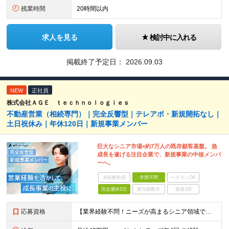
残業時間
20時間以内
求人を見る
検討中に入れる
掲載終了予定日：
2026.09.03
NEW
正社員
株式会社ＡＧＥ ｔｅｃｈｎｏｌｏｇｉｅｓ
不動産営業（相続専門）｜完全反響型｜テレアポ・新規開拓なし｜
土日祝休み｜年休120日｜新規事業メンバー
巨大なシニア市場×約7万人の既存顧客基盤。 急
成長を遂げる注目企業で、新規事業の中核メンバ
ーへ。
未経験歓迎
学歴不問
ベテランOK
完全週休2日
賞与複数月
面接1回
応募資格
【業界経験不問！ニーズが高まるシニア領域で活躍】 ■20代・30代・40代・50代まで幅広く活躍 ■何かしらの営業経験をお持ちの方（業界・取扱商品・年数不問） ■学歴不問 【このような方を求めていま