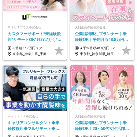
ＦＪＵＴプラス株式会社
大同生命保険株式会社
カスタマーサポート*未経験歓
企業福利厚生プランナー｜未
迎*リモートOK*月27.7万可*賞
経験OK｜平均月収48.8万円｜
与年2回*転勤なし*連休
リモートOK｜残業ほぼなし｜
≪月給27.7万円スタートも可／賞与年2回≫ ■月給21万円～27.7万円＋各種手当＋賞与年2回 ※給与は勤務地に応じて変更します ※年齢や経験・スキルなどを考慮して決定します ※時間外手当は全額支給 ※上記は初年度の月給となります ※試用期間3ヶ月（その他待遇に差異はありません） 【固定残業代について】 なし（残業代は、実際の労働時間に応じて別途全額支給）
★平均月収48.8万円（2025年度実績） ★安心の固定給＋賞与年2回＋インセンティブ！手当も充実 月給21万円～23万円＋諸手当＋インセンティブ＋賞与年2回 ※給与は年間平均の税込定例給与です。賞与は含みません。 ※約3週間の研修期間中は日当8000円を支給いたします。 ※試用期間6ヵ月あり（期間中の条件変更なし） ◆東京・神奈川・千葉・埼玉・愛知（一部）・京都・大阪・兵庫（一部）：月給23万円以上 ◆静岡（一部）・三重・岐阜：月給22万円以上 ◆上記以外の地域：月給21万円以上
OK/ZE010232
転勤なし｜女性活躍中
東京都_神奈川県_千葉県_大阪府_愛知県_北海道_長野県_石川県_広島県_福岡県
東京都_神奈川県_埼玉県_千葉県_大阪府_愛知県_北海道_青森県_岩手県_宮城県_秋田県_山形県_福島県_茨城県_栃木県_群馬県_新潟県_山梨県_長野県_富山県_石川県_福井県_静岡県_岐阜県_三重県_兵庫県_京都府_滋賀県_奈良県_和歌山県_広島県_岡山県_鳥取県_島根県_山口県_徳島県_香川県_愛媛県_高知県_福岡県_熊本県_佐賀県_長崎県_大分県_宮崎県_鹿児島県_沖縄県
ｎｏｔａｒｉ株式会社
大同生命保険株式会社
キャリアコンサルタント◆未
企業福利厚生プランナー｜未
経験歓迎◆フルリモート◆フ
経験OK！20～50代女性活躍｜
レックス制◆10時出勤・16時
リモートOK｜平均月収48.8万