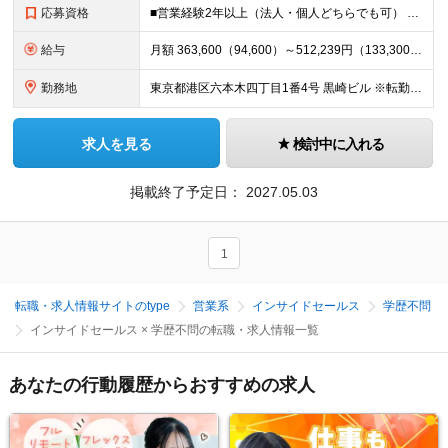
応募資格
■営業経験2年以上（法人・個人どちらでも可） ※税務・会計の知識は問いません ▼こんな方にピッタリです▼ ◎お客様のニーズを起点に、最適な解決策を提案・ご成約に繋げる営業スタイルにチャレンジしたい
給与
月額 363,600（94,600）～512,239円（133,300円） ・基本給（ライフプラン給基準額（※①）を含む）：月額から（ ）内の固定残業手当（※②）を除いた額 ・月45時間を超える時間外
勤務地
東京都港区六本木四丁目1番4号 黒崎ビル ※転勤はありません
求人を見る
検討中に入れる
掲載終了予定日：
2027.05.03
1
転職・求人情報サイトのtype
営業系
インサイドセールス
学歴不問
インサイドセールス × 学歴不問の転職・求人情報一覧
あなたの行動履歴からおすすめの求人