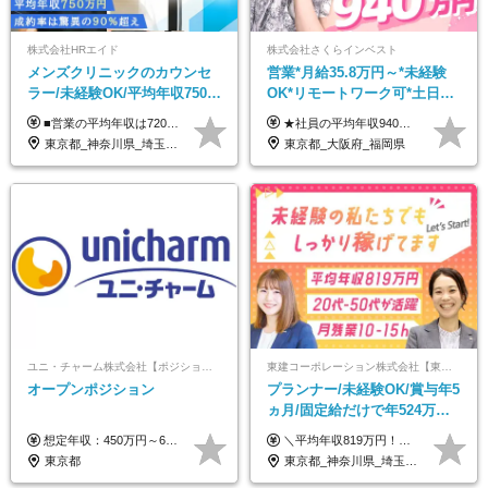
株式会社HRエイド
株式会社さくらインベスト
メンズクリニックのカウンセ
営業*月給35.8万円～*未経験
ラー/未経験OK/平均年収750万
OK*リモートワーク可*土日祝
円/4人に1人が年収1000万円超
休み*年休123日以上*転職者全
■営業の平均年収は720万円！ ■4人に1人が年収1000万円超え 月給27万円～100万円+インセンティブ(平均月20～40万円程) ＜インセンティブ制度について＞ 当社では創業以来、頑張ったらその分稼げる環境づくりに注力。カウンセラー部署では、個人の成約金額・チームの成果・事業部の売上利益を掛け合わせる新しいインセンティブ制度を導入しました。あなたの頑張り次第で毎月高インセンティブが実現できる体制です！ ※上記金額には固定残業代（35,500円以上～・30時間分）が含まれます。時間超過分は追加支給します。 ※試用期間3か月あり。研修期間3か月中は、月給25万円～30万円になります。(固定残業代：35,500円～・23h分を含む) ※インセンティブの一部は、研修期間中から支給されます。その他待遇の差異はありません。
★社員の平均年収940万円（※2025年11月時点） ★転職者は全員収入アップを実現 ★入社半年で昇給した実績あり！ 【営業未経験】 月給35万8,000円～（固定残業代含む）＋インセンティブ ＋賞与年2回 【管理職候補】 月給40万円～100万円＋インセンティブ＋賞与年2回 ※固定残業代は、時間外労働の有無にかかわらず月25時間分（月5万8,000円～）を支給します。 ※上記を超える時間外労働分は、別途追加で支給します。 ＼月給額が高い理由について／ 当社が扱うのは、1件あたり100万円以上となる高単価な金融商品です。 そのため月給ベースも高く設定して社員に還元しています。 ＜試用期間中の給与＞※営業未経験の方 試用期間2カ月あり。 月給25万円＋営業手当5万円（資格取得後より日割り支給） ※残業代は別途全額支給します。 ※その他の待遇に差異はありません。 ★時短勤務も可能です ・7時間勤務：月給26万2,500円～＋インセンティブ＋賞与（年2回） ・6時間勤務：月給24万円～＋インセンティブ＋賞与（年2回） （時短勤務例）9:00-16:00、10:00-17:00など
え/成約率90％
員が収入UP
東京都_神奈川県_埼玉県_千葉県_大阪府_愛知県_北海道_宮城県_栃木県_群馬県_静岡県_兵庫県_京都府_岡山県_熊本県
東京都_大阪府_福岡県
ユニ・チャーム株式会社【ポジションマッチ登録】
東建コーポレーション株式会社【東証プライム・名証プレミア上場】
オープンポジション
プランナー/未経験OK/賞与年5
ヵ月/固定給だけで年524万円
可能/二人に一人が年収700万
想定年収：450万円～650万円 ※経験・能力を考慮の上、規定により優遇いたします ※試用期間6ヵ月（その間の給与・待遇に変動はありません）
＼平均年収819万円！社員の最大年収3,131万円／ ＼2人に1人が年収700万円以上／ ＼5人に1人が年収1,000万円以上！／ 固定給だけで、年収524万円も可能！ インセンティブだけでなく固定給でもしっかり稼げる仕組みです！ 【入社初年度】 年収400万～550万円＋インセンティブ →月給26万3,000円～29万5,600円＋賞与年2回（基本給×約5ヵ月分※前年度実績）＋インセンティブ＋各種手当 【インセンティブ】 1物件着工で目安80万～200万円 ※建物の契約金額実績によります 【各種手当】 ・都市手当…月1万円～3万円（首都圏・東海圏・関西圏で弊社指定の事業所に勤務する方が対象） ・家族手当…配偶者：月1万円、子供1名につき：月5千円 ・資格手当…FP資格1級：月1万円、2級：月5千円、3級：月3千円 ・役職手当…昇進欄に詳細記載（主任補：月5千円→主任：月1万円…） 【その他】 ※上記月給には、固定残業代【47時間分（7万3,800円以上）】が含まれます ※月平均残業時間は14時間と少なめです（2023年度） ※固定残業代の時間数を超える時間外労働は追加で支給 但し、時間数を超える時間外労働が発生する場合もあります（特別条項付き協定締結済）
円/休めて稼げる
東京都
東京都_神奈川県_埼玉県_千葉県_大阪府_愛知県_宮城県_茨城県_栃木県_群馬県_静岡県_兵庫県_京都府_福岡県