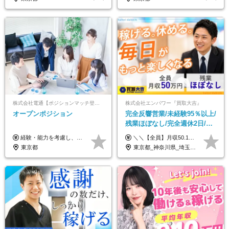
株式会社電通【ポジションマッチ登録】
株式会社エンパワー『買取大吉』
オープンポジション
完全反響営業/未経験95％以上/
残業ほぼなし/完全週休2日/月
収50万円スタート！/賞与年2
経験・能力を考慮し、当社規定により決定します。 ▼参考情報 ------------ 年収イメージ：500万～1500万
＼＼【全員】月収50.1万円保証！／／ 月給30.1万円＋インセン＋特別手当20万円(半年間)＋賞与 ※経験者は優遇いたします（研修も免除の場合有） ※固定残業代:7万4000円以上/月45時間分を含む ※固定残業代は残業がない場合も支給し、超過分は別途支給します ■入社後5日間研修を実施 研修中のテスト（ロープレ、商材知識）合格で研修生卒業となり翌月からインセンティブの対象に。 ロープレは細かな評価基準があり、顧客満足度をキープするため非常に重要なテストです。 ※4カ月目以降も不合格の場合、月給28.3万円／1カ月以内合格率100％ ＜平均年収＞ ◆一般メンバー ：625万円 ◆店長（管理職）：1178万円 ◆マネージャー ：4160万円
回
東京都
東京都_神奈川県_埼玉県_千葉県_大阪府_愛知県_北海道_青森県_岩手県_宮城県_秋田県_山形県_福島県_茨城県_栃木県_群馬県_新潟県_山梨県_長野県_富山県_石川県_福井県_静岡県_岐阜県_三重県_兵庫県_京都府_滋賀県_奈良県_和歌山県_広島県_岡山県_鳥取県_島根県_山口県_徳島県_香川県_愛媛県_高知県_福岡県_熊本県_佐賀県_長崎県_大分県_宮崎県_鹿児島県_沖縄県