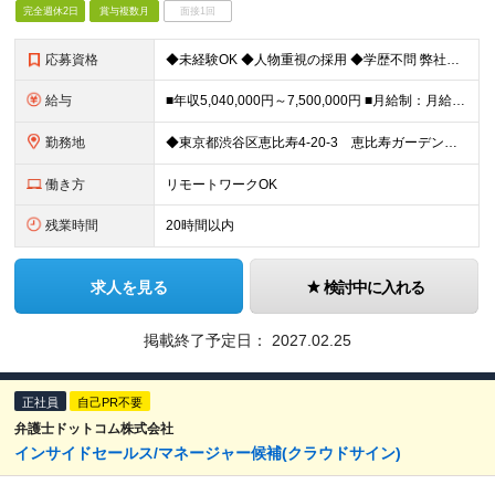
完全週休2日
賞与複数月
面接1回
応募資格
◆未経験OK ◆人物重視の採用 ◆学歴不問 弊社理念に強い共感があり、ホームページ等をみて弊社事業や取り組みを理解いただいた方を希望します。
給与
■年収5,040,000円～7,500,000円 ■月給制：月給336,000円〜500,000円 （基本給248,600円～369,900円 固定残業代87,400円～130,100円/45時間相当
勤務地
◆東京都渋谷区恵比寿4-20-3 恵比寿ガーデンプレイスタワー29階 ◆広島県広島市中区大手町1-2-1 おりづるタワー6F ※リモートワークの頻度：月3割 (変更の範囲)上記を除く当社関連勤務地
働き方
リモートワークOK
残業時間
20時間以内
求人を見る
検討中に入れる
掲載終了予定日：
2027.02.25
正社員
自己PR不要
弁護士ドットコム株式会社
インサイドセールス/マネージャー候補(クラウドサイン)