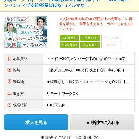
ンセンティブ支給/残業ほぼなし/ノルマなし
＜入社2年目で年収500万円以上の先輩も！＞ 得
意を活かし、苦手を支え合う、カバーし合えるチ
ームです。
未経験歓迎
学歴不問
ベテランOK
完全週休2日
賞与複数月
面接1回
応募資格
＜20代〜30代メンバーが中心に活躍中！＞ ■業界・職種未経験OK！第二新卒歓迎 ■学歴不問 ＜こんな方にピッタリです！＞ ・販売や接客の経験を活かしてオフィスワークデビューしたい方 ・厳しいノルマ
給与
《将来的に年収1000万円以上も◎》 年に3回インセンティブの支給タイミングがあります。 入社2年目で年間150万円のインセンティブをゲットしている先輩も◎ 個人のノルマはありませんが、チームで協力
勤務地
★転勤なし！週2回のリモートワークもOK◎ 【本社】 東京都中央区日本橋蛎殻町1-8-2 ※(変更の範囲)上記を除く当社関連勤務地
働き方
リモートワークOK
残業時間
10時間以内
求人を見る
検討中に入れる
掲載終了予定日：
2026.08.24