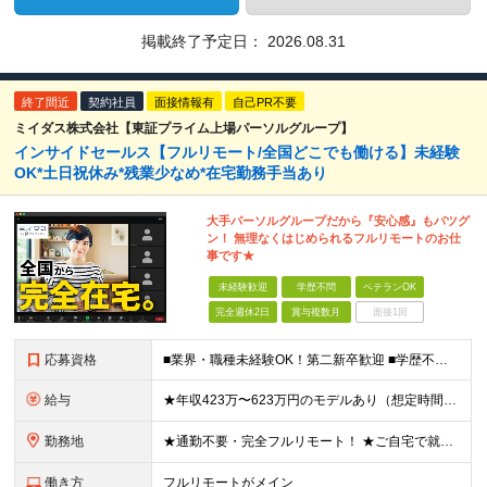
掲載終了予定日：
2026.08.31
終了間近
契約社員
面接情報有
自己PR不要
ミイダス株式会社【東証プライム上場パーソルグループ】
インサイドセールス【フルリモート/全国どこでも働ける】未経験
OK*土日祝休み*残業少なめ*在宅勤務手当あり
大手パーソルグループだから『安心感』もバツグ
ン！ 無理なくはじめられるフルリモートのお仕
事です★
未経験歓迎
学歴不問
ベテランOK
完全週休2日
賞与複数月
面接1回
応募資格
■業界・職種未経験OK！第二新卒歓迎 ■学歴不問 ■営業や販売サービス業・カスタマーサポートなど、顧客折衝経験をお持ちの方 ＜契約更新あり＞ 初回2ヵ月、2回目3ヵ月、3回目以降6ヵ月 ※目標の達
給与
★年収423万〜623万円のモデルあり（想定時間外手当10時間分含む） ★半年に一度ドカンと支給のボーナスあり（半年に1度最大150万円） 月給25万円〜＋各種手当＋インセンティブ ＊リモートワーク
勤務地
★通勤不要・完全フルリモート！ ★ご自宅で就業いただきます ……………………………………… 東京都品川区北品川5-1-18 住友不動産大崎ツインビル東館 ┗JR山手線・埼京線・湘南新宿ライン・りんかい
働き方
フルリモートがメイン