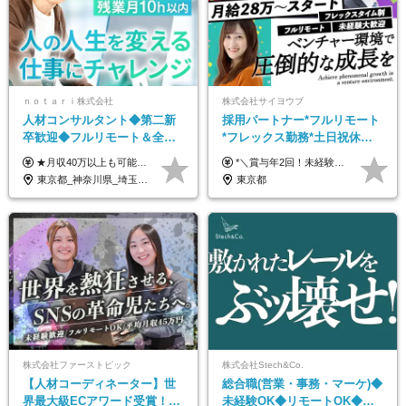
ｎｏｔａｒｉ株式会社
株式会社サイヨウブ
人材コンサルタント◆第二新
採用パートナー*フルリモート
卒歓迎◆フルリモート＆全国
*フレックス勤務*土日祝休み*
から勤務OK◆残業月10h以内
月給28万円～*産育休取得実績
★月収40万以上も可能！ ★能力・スキル・経験を考慮した年収額を設定します ★年功序列ではなく、チャレンジを評価して給与に反映！ ■月給20万円～40万円＋決算賞与 ※経験・スキルを考慮のうえ決定します ※給与にはみなし残業代40時間分を含む。そのほか詳細に関しては別途面接時にご説明します ※試用期間3ヵ月あり。期間中の雇用形態・条件などに差異はありません
*＼賞与年2回！未経験から月給28万円スタート／* ★昇給年12回あり！随時昇給のチャンス ◆月給28万～40万円＋賞与年2回＋各種インセンティブ ※経験・スキルを考慮の上、決定します ※試用期間6ヶ月間あり（期間中は月給26万円～になります。その他待遇等に差異はありません） ※月給には月35時間分の固定残業代含む（月5万4800円/超過分別途支給） ※ほとんどのメンバーが残業ゼロです！フレックスタイム制のため、自分の生活に合わせて調整できます。 ＼希望性で土曜日出勤あり／ お客様より「土曜日に応募者の対応をしてほしい」という ご要望を受けた際に、応募者対応⇒求職者との メッセージのやり取りなど、対応が発生する場合があります。 ※土曜日に出勤いただく場合は ・2時間稼働：4500円 ・4時間稼働：9000円 の給与が発生。勤務時間が4時間超えることは原則ありません。 短期間で高い給与をGETできるチャンスです♪
◆フレックス制
あり*年間休日120日
東京都_神奈川県_埼玉県_千葉県_大阪府_愛知県_北海道_青森県_岩手県_宮城県_秋田県_山形県_福島県_茨城県_栃木県_群馬県_新潟県_山梨県_長野県_富山県_石川県_福井県_静岡県_岐阜県_三重県_兵庫県_京都府_滋賀県_奈良県_和歌山県_広島県_岡山県_鳥取県_島根県_山口県_徳島県_香川県_愛媛県_高知県_福岡県_熊本県_佐賀県_長崎県_大分県_宮崎県_鹿児島県_沖縄県
東京都
株式会社ファーストピック
株式会社Stech&Co.
【人材コーディネーター】世
総合職(営業・事務・マーケ)◆
界最大級ECアワード受賞！フ
未経験OK◆リモートOK◆学