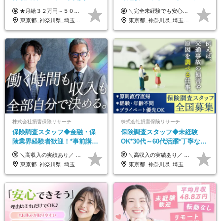
ルリモート／未経験◎／月給
歴不問◆20代活躍中！
★月給３２万円～５０万円＋インセンティブ賞与＋決算賞与★ （30時間の固定残業代、一律月54,750円を含む。超過分は支給） ※経験・スキルを考慮の上、決定 ※昇給：随時あり 【インセンティブについて】 自社サービスを提案し、サービス化した場合、一部の利益をインセンティブとして還元します。 試用期間中（6か月間）は、下記の給与となります。 【一都三県、大阪、名古屋、福岡の方】 月給２４万円～＋役職手当＋インセンティブ賞与 【一都三県以外の関東圏、九州、東北、北海道、その他地域の方】 月給２０万円～＋役職手当＋インセンティブ賞与 ※試用期間6ヶ月 ※試用期間中の待遇・福利厚生に差異はなし
＼完全未経験でも安心して年収UP可能です！／ -------------- 【1】営業 月給25万円～80万円＋賞与 【2】事務 月給21万円～50万円＋賞与 【3】マーケ 月給25万円～80万円＋賞与 ※試用期間3ヶ月間の待遇に変動はありません。 ※みなし残業代(月20時間分29,725円～)を含む。（※超過分は追加支給）
３２万円～／年休１３０日以
東京都_神奈川県_埼玉県_千葉県_大阪府_愛知県_北海道_青森県_岩手県_宮城県_秋田県_山形県_福島県_茨城県_栃木県_群馬県_静岡県_岐阜県_三重県_兵庫県_京都府_滋賀県_奈良県_和歌山県_広島県_岡山県_鳥取県_島根県_山口県_福岡県_熊本県_佐賀県_長崎県_大分県_宮崎県_鹿児島県
東京都_神奈川県_埼玉県_千葉県_大阪府_愛知県_北海道_青森県_岩手県_宮城県_秋田県_山形県_福島県_茨城県_栃木県_群馬県_新潟県_山梨県_長野県_富山県_石川県_福井県_静岡県_岐阜県_三重県_兵庫県_京都府_滋賀県_奈良県_和歌山県_広島県_岡山県_鳥取県_島根県_山口県_徳島県_香川県_愛媛県_高知県_福岡県_熊本県_佐賀県_長崎県_大分県_宮崎県_鹿児島県_沖縄県
上／
株式会社損害保険リサーチ
株式会社損害保険リサーチ
保険調査スタッフ◆金融・保
保険調査スタッフ◆未経験
険業界経験者歓迎！*事前講習
OK*30代～60代活躍*丁寧な講
あり*30代～60代活躍*調査は
習・サポートあり*原則直行直
＼高収入の実績あり／ なかには年収1000万円を超える方もいらっしゃいます！ 【完全出来高報酬制】 ★仕事に慣れるまで収入をサポート 1か月目：報酬が通常の2倍 2か月目：報酬が通常の1.5倍 ※災害に関する業務については、収入サポートの対象外 ※試用期間はありません ＊＊＊業務報酬の例＊＊＊ ・事故原因調査（4箇所確認）…1万5000円～ ・有無責／不正請求疑義調査（自動車案件）…2万円～ ・医療調査（1箇所確認）…1万7000円～ ・書類取付（1箇所訪問）…3000円～ ※上記は目安になります ※実際の報酬は業務報酬に応じた個々のスキル・実績を加味したものになります
＼高収入の実績あり／ なかには年収1000万円を超えるスペシャリストもいらっしゃいます！ 【完全出来高報酬制】 ★仕事に慣れるまで収入をサポート 1か月目：報酬が通常の2倍 2か月目：報酬が通常の1.5倍 ※災害に関する業務については、収入サポートの対象外 ※試用期間はありません ＊＊＊業務報酬の例＊＊＊ ・事故原因調査（4箇所確認）…1万5000円～ ・有無責／不正請求疑義調査（自動車案件）…2万円～ ・医療調査（1箇所確認）…1万7000円～ ・書類取付（1箇所訪問）…3000円～ ※上記は目安になります ※実際の報酬は業務報酬に応じた個々のスキル・実績を加味したものになります
原則直行直帰*高収入可
帰／全国募集・業務委託
東京都_神奈川県_埼玉県_千葉県_大阪府_愛知県_北海道_青森県_岩手県_宮城県_秋田県_山形県_福島県_茨城県_栃木県_群馬県_新潟県_山梨県_長野県_富山県_石川県_福井県_静岡県_岐阜県_三重県_兵庫県_京都府_滋賀県_奈良県_和歌山県_広島県_岡山県_鳥取県_島根県_山口県_徳島県_香川県_愛媛県_高知県_福岡県_熊本県_佐賀県_長崎県_大分県_宮崎県_鹿児島県_沖縄県
東京都_神奈川県_埼玉県_千葉県_大阪府_愛知県_北海道_青森県_岩手県_宮城県_秋田県_山形県_福島県_茨城県_栃木県_群馬県_新潟県_山梨県_長野県_富山県_石川県_福井県_静岡県_岐阜県_三重県_兵庫県_京都府_滋賀県_奈良県_和歌山県_広島県_岡山県_鳥取県_島根県_山口県_徳島県_香川県_愛媛県_高知県_福岡県_熊本県_佐賀県_長崎県_大分県_宮崎県_鹿児島県_沖縄県