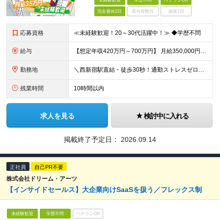
未経験歓迎
学歴不問
ベテランOK
完全週休2日
賞与複数月
面接1回
応募資格
≪未経験歓迎！20～30代活躍中！≫ ◆学歴不問
給与
【想定年収420万円～700万円】 月給350,000円～584,000円＋インセンティブ （基本給302,000円～505,000円、固定残業代48,000円～79,000円/月を含む） ※前職給
勤務地
＼西新宿駅直結・徒歩30秒！通勤ストレスゼロの好立地／ 東京都新宿区西新宿6-5-1新宿アイランドタワー26階 ※(変更の範囲)会社の指示による
残業時間
10時間以内
求人を見る
検討中に入れる
掲載終了予定日：
2026.09.14
正社員
自己PR不要
株式会社ドリーム・アーツ
【インサイドセールス】大企業向けSaaSを扱う／フレックス制
未経験歓迎
学歴不問
ベテランOK