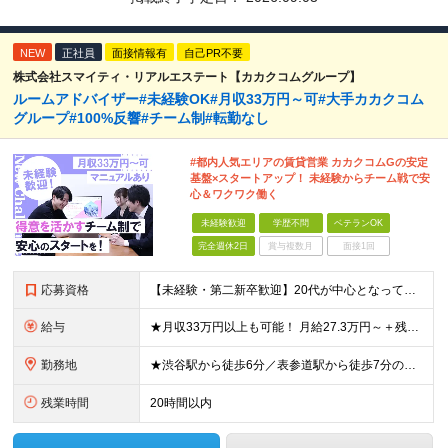
NEW
正社員
面接情報有
自己PR不要
株式会社スマイティ・リアルエステート【カカクコムグループ】
ルームアドバイザー#未経験OK#月収33万円～可#大手カカクコム
グループ#100%反響#チーム制#転勤なし
#都内人気エリアの賃貸営業 カカクコムGの安定
基盤×スタートアップ！ 未経験からチーム戦で安
心＆ワクワク働く
未経験歓迎
学歴不問
ベテランOK
完全週休2日
賞与複数月
面接1回
応募資格
【未経験・第二新卒歓迎】20代が中心となって活躍中！ ●基本的なPC操作ができる方 ●学歴不問 ★接客や販売など、人と関わる業務経験がある方は大歓迎！（アルバイト経験でもOKです） ★個人戦より、チー
給与
★月収33万円以上も可能！ 月給27.3万円～＋残業代全額＋インセンティブ＋各種手当 ※経験・スキルを考慮し決定します。 ※試用期間6ヶ月間の給与や待遇に差異はございません。 ※残業代は、1分単位
勤務地
★渋谷駅から徒歩6分／表参道駅から徒歩7分のアクセス抜群！ ★新築のきれいなビルで働ける！ ★転勤なし！ ■住所：東京都渋谷区渋谷1-7-2 VORT渋谷east2 2階 周辺にはカフェや飲食店も
残業時間
20時間以内