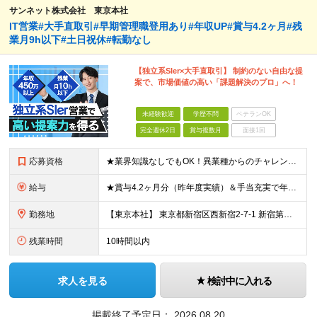
サンネット株式会社 東京本社
IT営業#大手直取引#早期管理職登用あり#年収UP#賞与4.2ヶ月#残
業月9h以下#土日祝休#転勤なし
【独立系SIer×大手直取引】 制約のない自由な提
案で、市場価値の高い「課題解決のプロ」へ！
未経験歓迎
学歴不問
ベテランOK
完全週休2日
賞与複数月
面接1回
応募資格
★業界知識なしでもOK！異業種からのチャレンジ大歓迎 ★20代・30代の若手が中心となって活躍中 ◆学歴不問（学歴よりも、意欲とこれまでのご経験を評価する人物重視の採用です） 【必須条件】 ■法人営
給与
★賞与4.2ヶ月分（昨年度実績）＆手当充実で年収UPも可能！ 月給29万円～35万円 ＋ 賞与年2回 ＋ 各種手当 ※前職（現職）の給与・経験・スキルを最大限考慮して金額を決定します。 ＜充実の手
勤務地
【東京本社】 東京都新宿区西新宿2-7-1 新宿第一生命ビル3階 ★転勤はありません！ ★「都庁前駅」からは駅直通で雨の日も濡れずに通勤可能です◎ ★東京メトロ丸の内線「西新宿駅」からも濡れずに来
残業時間
10時間以内
求人を見る
検討中に入れる
掲載終了予定日：
2026.08.20