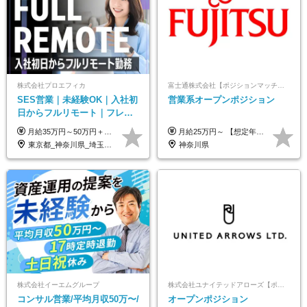
株式会社プロエフィカ
富士通株式会社【ポジションマッチ登録】
SES営業｜未経験OK｜入社初
営業系オープンポジション
日からフルリモート｜フレッ
クス可｜残業月平均10h以下｜
月給35万円～50万円＋交通費 ◎経験やスキルを考慮し、最大限優遇します ◎上記月給は固定残業代月40時間分(月10万9,375～)を含みます。残業時間が超過した場合はその分追加支給します ◎試用期間6カ月あり(給与や待遇は同じです)
月給25万円～ 【想定年収】 400万円～1000万円（残業代及び諸手当込） ※ご経験、前年収、ご年齢に応じて決定します。
事業立ち上げメンバー
東京都_神奈川県_埼玉県_千葉県_大阪府_愛知県_北海道_青森県_岩手県_宮城県_秋田県_山形県_福島県_茨城県_栃木県_群馬県_新潟県_山梨県_長野県_富山県_石川県_福井県_静岡県_岐阜県_三重県_兵庫県_京都府_滋賀県_奈良県_和歌山県_広島県_岡山県_鳥取県_島根県_山口県_徳島県_香川県_愛媛県_高知県_福岡県_熊本県_佐賀県_長崎県_大分県_宮崎県_鹿児島県_沖縄県
神奈川県
株式会社イーエムグループ
株式会社ユナイテッドアローズ【ポジションマッチ登録】
コンサル営業/平均月収50万〜/
オープンポジション