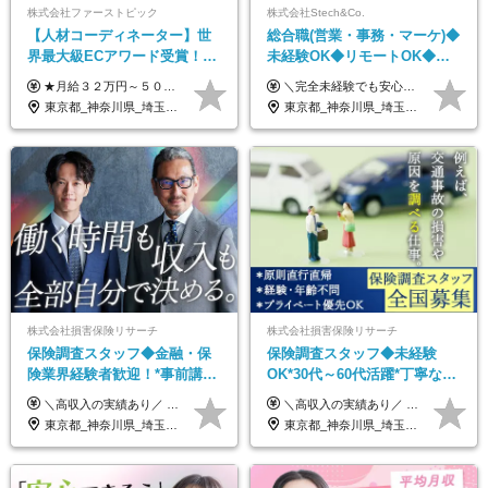
株式会社ファーストピック
株式会社Stech&Co.
【人材コーディネーター】世
総合職(営業・事務・マーケ)◆
界最大級ECアワード受賞！フ
未経験OK◆リモートOK◆学
ルリモート／未経験◎／月給
歴不問◆20代活躍中！
★月給３２万円～５０万円＋インセンティブ賞与＋決算賞与★ （30時間の固定残業代、一律月54,750円を含む。超過分は支給） ※経験・スキルを考慮の上、決定 ※昇給：随時あり 【インセンティブについて】 自社サービスを提案し、サービス化した場合、一部の利益をインセンティブとして還元します。 試用期間中（6か月間）は、下記の給与となります。 【一都三県、大阪、名古屋、福岡の方】 月給２４万円～＋役職手当＋インセンティブ賞与 【一都三県以外の関東圏、九州、東北、北海道、その他地域の方】 月給２０万円～＋役職手当＋インセンティブ賞与 ※試用期間6ヶ月 ※試用期間中の待遇・福利厚生に差異はなし
＼完全未経験でも安心して年収UP可能です！／ -------------- 【1】営業 月給25万円～80万円＋賞与 【2】事務 月給21万円～50万円＋賞与 【3】マーケ 月給25万円～80万円＋賞与 ※試用期間3ヶ月間の待遇に変動はありません。 ※みなし残業代(月20時間分29,725円～)を含む。（※超過分は追加支給）
３２万円～／年休１３０日以
東京都_神奈川県_埼玉県_千葉県_大阪府_愛知県_北海道_青森県_岩手県_宮城県_秋田県_山形県_福島県_茨城県_栃木県_群馬県_静岡県_岐阜県_三重県_兵庫県_京都府_滋賀県_奈良県_和歌山県_広島県_岡山県_鳥取県_島根県_山口県_福岡県_熊本県_佐賀県_長崎県_大分県_宮崎県_鹿児島県
東京都_神奈川県_埼玉県_千葉県_大阪府_愛知県_北海道_青森県_岩手県_宮城県_秋田県_山形県_福島県_茨城県_栃木県_群馬県_新潟県_山梨県_長野県_富山県_石川県_福井県_静岡県_岐阜県_三重県_兵庫県_京都府_滋賀県_奈良県_和歌山県_広島県_岡山県_鳥取県_島根県_山口県_徳島県_香川県_愛媛県_高知県_福岡県_熊本県_佐賀県_長崎県_大分県_宮崎県_鹿児島県_沖縄県
上／
株式会社損害保険リサーチ
株式会社損害保険リサーチ
保険調査スタッフ◆金融・保
保険調査スタッフ◆未経験
険業界経験者歓迎！*事前講習
OK*30代～60代活躍*丁寧な講
あり*30代～60代活躍*調査は
習・サポートあり*原則直行直
＼高収入の実績あり／ なかには年収1000万円を超える方もいらっしゃいます！ 【完全出来高報酬制】 ★仕事に慣れるまで収入をサポート 1か月目：報酬が通常の2倍 2か月目：報酬が通常の1.5倍 ※災害に関する業務については、収入サポートの対象外 ※試用期間はありません ＊＊＊業務報酬の例＊＊＊ ・事故原因調査（4箇所確認）…1万5000円～ ・有無責／不正請求疑義調査（自動車案件）…2万円～ ・医療調査（1箇所確認）…1万7000円～ ・書類取付（1箇所訪問）…3000円～ ※上記は目安になります ※実際の報酬は業務報酬に応じた個々のスキル・実績を加味したものになります
＼高収入の実績あり／ なかには年収1000万円を超えるスペシャリストもいらっしゃいます！ 【完全出来高報酬制】 ★仕事に慣れるまで収入をサポート 1か月目：報酬が通常の2倍 2か月目：報酬が通常の1.5倍 ※災害に関する業務については、収入サポートの対象外 ※試用期間はありません ＊＊＊業務報酬の例＊＊＊ ・事故原因調査（4箇所確認）…1万5000円～ ・有無責／不正請求疑義調査（自動車案件）…2万円～ ・医療調査（1箇所確認）…1万7000円～ ・書類取付（1箇所訪問）…3000円～ ※上記は目安になります ※実際の報酬は業務報酬に応じた個々のスキル・実績を加味したものになります
原則直行直帰*高収入可
帰／全国募集・業務委託
東京都_神奈川県_埼玉県_千葉県_大阪府_愛知県_北海道_青森県_岩手県_宮城県_秋田県_山形県_福島県_茨城県_栃木県_群馬県_新潟県_山梨県_長野県_富山県_石川県_福井県_静岡県_岐阜県_三重県_兵庫県_京都府_滋賀県_奈良県_和歌山県_広島県_岡山県_鳥取県_島根県_山口県_徳島県_香川県_愛媛県_高知県_福岡県_熊本県_佐賀県_長崎県_大分県_宮崎県_鹿児島県_沖縄県
東京都_神奈川県_埼玉県_千葉県_大阪府_愛知県_北海道_青森県_岩手県_宮城県_秋田県_山形県_福島県_茨城県_栃木県_群馬県_新潟県_山梨県_長野県_富山県_石川県_福井県_静岡県_岐阜県_三重県_兵庫県_京都府_滋賀県_奈良県_和歌山県_広島県_岡山県_鳥取県_島根県_山口県_徳島県_香川県_愛媛県_高知県_福岡県_熊本県_佐賀県_長崎県_大分県_宮崎県_鹿児島県_沖縄県