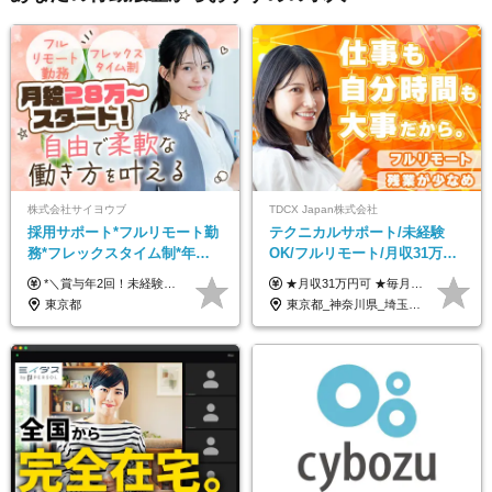
株式会社サイヨウブ
TDCX Japan株式会社
採用サポート*フルリモート勤
テクニカルサポート/未経験
務*フレックスタイム制*年休
OK/フルリモート/月収31万円
120日*土日祝休み*残業ほぼな
可/月最大3万のインセンティ
*＼賞与年2回！未経験から月給28万円スタート／* ◆月給28万～40万円＋賞与年2回＋各種インセンティブ ※経験・スキルを考慮の上、決定します ※試用期間6ヶ月間あり（期間中は月給26万円～になります。その他待遇等に差異はありません） ※月給には月35時間分の固定残業代含む（月5万4800円/超過分別途支給） ※ほとんどのメンバーが残業ゼロです！フレックスタイム制のため、自分の生活に合わせて調整できます。 ＼希望性で土曜日出勤あり／ お客様より「土曜日に応募者の対応をしてほしい」という ご要望を受けた際に、応募者対応⇒求職者との メッセージのやり取りなど、対応が発生する場合があります。 ※土曜日に出勤いただく場合は ・2時間稼働：4500円 ・4時間稼働：9000円 の給与が発生。勤務時間が4時間超えることは原則ありません。 短期間で高い給与をGETできるチャンスです♪
★月収31万円可 ★毎月「最大3万円」のインセンティブあり 月給266,228円～＋スキル手当（15,000円）＋インセンティブ（月最大3万円） ※月給例（月額最大額）：281,228 円＋残業代発生分 インセンティブを最大まで取得できた場合は、月額最大額：311,228円＋残業代発生分 となります ※経験・スキルなどを考慮し決定します ※残業代は1分単位で支給 ※試用期間3ヵ月あり（契約社員期間も給与・待遇に変更なし） ※インセンティブは効率性、顧客満足、勤怠状況等の結果により毎月金額が決定されます。 ＼”頑張り”はインセンティブで還元！／ 入社3ヶ月目から、目標数字やKPI、勤怠状況、お客様アンケートなどをもとに評価をスタート。 最短4ヶ月目にはインセンティブの支給も可能です！
し*育児中社員8割以上
ブ支給/平均年齢33歳
東京都
東京都_神奈川県_埼玉県_千葉県_大阪府_愛知県_北海道_青森県_岩手県_宮城県_秋田県_山形県_福島県_茨城県_栃木県_群馬県_新潟県_山梨県_長野県_富山県_石川県_福井県_静岡県_岐阜県_三重県_兵庫県_京都府_滋賀県_奈良県_和歌山県_広島県_岡山県_鳥取県_島根県_山口県_徳島県_香川県_愛媛県_高知県_福岡県_熊本県_佐賀県_長崎県_大分県_宮崎県_鹿児島県_沖縄県