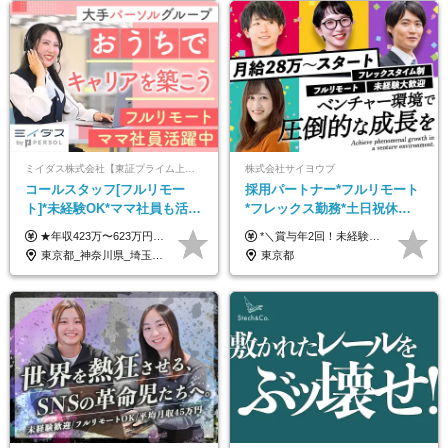
ミイダス株式会社【東証プライム上場パーソルグループ】
株式会社サイヨウブ
コールスタッフ[フルリモー
採用パートナー*フルリモート
ト]*未経験OK*ママ社員も活躍
*フレックス勤務*土日祝休み*
中*ブランクOK*全国どこでも
月給28万円～*産育休取得実績
★年収423万〜623万円のモデルあり（想定時間外手当10時間分含む） ★半年に一度ドカンと支給のボーナスあり（半年に1度最大150万円） 月給25万円〜＋各種手当＋インセンティブ ＊リモートワーク手当（4000円/月） ＊リモートワーク一時金（1万5000円） ＊残業手当全額支給 ※経験・スキルにより月給を決定します ※試用期間：2ヵ月あり。期間中の雇用形態・給与・待遇に変更はありません 《頑張りはインセンティブとして還元！》 当社は5段階の評価制度を導入。 半期に1回の評価で最高ランク（5点）を獲得したメンバーには、 150万円のインセンティブを支給！ これが半年に一度のインセンティブとして支給されるため、 成果を出した分だけまとまった収入を得られる仕組みです。 【固定残業代について】 なし（残業代は、実際の労働時間に応じて別途全額支給）
*＼賞与年2回！未経験から月給28万円スタート／* ★昇給年12回あり！随時昇給のチャンス ◆月給28万～40万円＋賞与年2回＋各種インセンティブ ※経験・スキルを考慮の上、決定します ※試用期間6ヶ月間あり（期間中は月給26万円～になります。その他待遇等に差異はありません） ※月給には月35時間分の固定残業代含む（月5万4800円/超過分別途支給） ※ほとんどのメンバーが残業ゼロです！フレックスタイム制のため、自分の生活に合わせて調整できます。 ＼希望性で土曜日出勤あり／ お客様より「土曜日に応募者の対応をしてほしい」という ご要望を受けた際に、応募者対応⇒求職者との メッセージのやり取りなど、対応が発生する場合があります。 ※土曜日に出勤いただく場合は ・2時間稼働：4500円 ・4時間稼働：9000円 の給与が発生。勤務時間が4時間超えることは原則ありません。 短期間で高い給与をGETできるチャンスです♪
働ける
あり*年間休日120日
東京都_神奈川県_埼玉県_千葉県_大阪府_愛知県_北海道_青森県_岩手県_宮城県_秋田県_山形県_福島県_茨城県_栃木県_群馬県_新潟県_山梨県_長野県_富山県_石川県_福井県_静岡県_岐阜県_三重県_兵庫県_京都府_滋賀県_奈良県_和歌山県_広島県_岡山県_鳥取県_島根県_山口県_徳島県_香川県_愛媛県_高知県_福岡県_熊本県_佐賀県_長崎県_大分県_宮崎県_鹿児島県_沖縄県
東京都