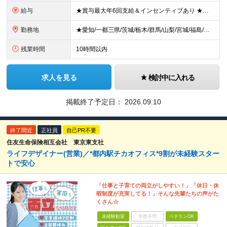
給与
★賞与最大年6回支給＆インセンティブあり ★未経験からの入社：400万円～450万円 ◆月給28万円以上～65万円インセンティブ＋各種手当 ※経験・スキルなどを考慮のうえ、決定いたします。 ※試用期
勤務地
★愛知/一都三県/茨城/栃木/群馬/山梨/宮城/福島/岩手/岐阜 ★2026年1月福島いわき店、愛知刈谷店がオープン ◆愛知県 刈谷店／愛知県刈谷市中手町6-510 豊橋店／愛知県豊橋市新栄町大溝2
残業時間
10時間以内
求人を見る
検討中に入れる
掲載終了予定日：
2026.09.10
終了間近
正社員
自己PR不要
住友生命保険相互会社 東京東支社
ライフデザイナー(営業)／*都内駅チカオフィス*9割が未経験スター
トで安心
「仕事と子育ての両立がしやすい！」「休日・休
暇制度が充実してる！」そんな先輩たちの声がた
くさん☆
未経験歓迎
学歴不問
ベテランOK