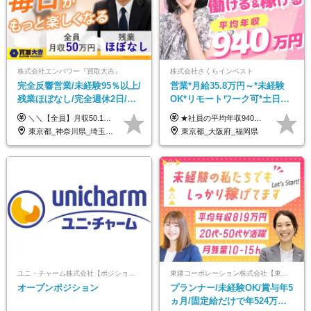
株式会社エンパワー『買取大吉』
株式会社さくらインベスト
完全反響営業/未経験95％以上/
営業*月給35.8万円～*未経験
残業ほぼなし/完全週休2日/月
OK*リモートワーク可*土日祝
収50万円スタート！/賞与年2
休み*年休123日以上*転職者全
＼＼【全員】月収50.1万円保証！／／ 月給30.1万円＋インセン＋特別手当20万円(半年間)＋賞与 ※経験者は優遇いたします（研修も免除の場合有） ※固定残業代:7万4000円以上/月45時間分を含む ※固定残業代は残業がない場合も支給し、超過分は別途支給します ■入社後5日間研修を実施 研修中のテスト（ロープレ、商材知識）合格で研修生卒業となり翌月からインセンティブの対象に。 ロープレは細かな評価基準があり、顧客満足度をキープするため非常に重要なテストです。 ※4カ月目以降も不合格の場合、月給28.3万円／1カ月以内合格率100％ ＜平均年収＞ ◆一般メンバー ：625万円 ◆店長（管理職）：1178万円 ◆マネージャー ：4160万円
★社員の平均年収940万円（※2025年11月時点） ★転職者は全員収入アップを実現 ★入社半年で昇給した実績あり！ 【営業未経験】 月給35万8,000円～（固定残業代含む）＋インセンティブ ＋賞与年2回 【管理職候補】 月給40万円～100万円＋インセンティブ＋賞与年2回 ※固定残業代は、時間外労働の有無にかかわらず月25時間分（月5万8,000円～）を支給します。 ※上記を超える時間外労働分は、別途追加で支給します。 ＼月給額が高い理由について／ 当社が扱うのは、1件あたり100万円以上となる高単価な金融商品です。 そのため月給ベースも高く設定して社員に還元しています。 ＜試用期間中の給与＞※営業未経験の方 試用期間2カ月あり。 月給25万円＋営業手当5万円（資格取得後より日割り支給） ※残業代は別途全額支給します。 ※その他の待遇に差異はありません。 ★時短勤務も可能です ・7時間勤務：月給26万2,500円～＋インセンティブ＋賞与（年2回） ・6時間勤務：月給24万円～＋インセンティブ＋賞与（年2回） （時短勤務例）9:00-16:00、10:00-17:00など
回
員が収入UP
東京都_神奈川県_埼玉県_千葉県_大阪府_愛知県_北海道_青森県_岩手県_宮城県_秋田県_山形県_福島県_茨城県_栃木県_群馬県_新潟県_山梨県_長野県_富山県_石川県_福井県_静岡県_岐阜県_三重県_兵庫県_京都府_滋賀県_奈良県_和歌山県_広島県_岡山県_鳥取県_島根県_山口県_徳島県_香川県_愛媛県_高知県_福岡県_熊本県_佐賀県_長崎県_大分県_宮崎県_鹿児島県_沖縄県
東京都_大阪府_福岡県
ユニ・チャーム株式会社【ポジションマッチ登録】
東建コーポレーション株式会社【東証プライム・名証プレミア上場】
オープンポジション
プランナー/未経験OK/賞与年5
ヵ月/固定給だけで年524万円