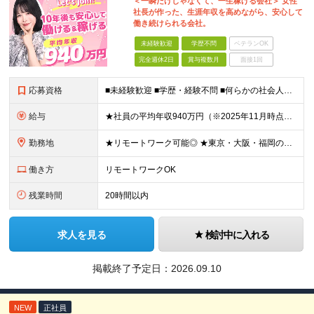
＜一瞬だけじゃなくて、一生稼げる会社＞ 女性
社長が作った、生涯年収を高めながら、安心して
働き続けられる会社。
未経験歓迎
学歴不問
ベテランOK
完全週休2日
賞与複数月
面接1回
応募資格
■未経験歓迎 ■学歴・経験不問 ■何らかの社会人経験がある方 ＜こんな方に向いています！＞ ・頑張った分評価されたい方 ・将来役立つ知識を身につけたい方 ・新しいことを学ぶのが好きな方 ・趣味
給与
★社員の平均年収940万円（※2025年11月時点） ★転職者は全員収入アップを実現 ★入社半年で昇給した実績あり！ 【営業未経験】 月給35万8,000円～（固定残業代含む）＋インセンティブ ＋賞
勤務地
★リモートワーク可能◎ ★東京・大阪・福岡の3拠点で募集中／ご希望の勤務地で配属します ★転勤なし ＜東京支店＞ 東京都港区三田1丁目4番28号 三田国際ビル2階 ＜大阪本社＞ 大阪府大阪市北区梅
働き方
リモートワークOK
残業時間
20時間以内
求人を見る
検討中に入れる
掲載終了予定日：
2026.09.10
NEW
正社員