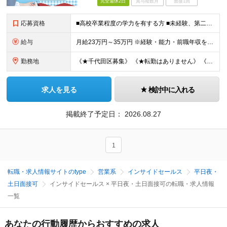
完全週休2日
賞与複数月
面接1回
応募資格
■高校卒業程度の学力を有する方 ■未経験、第二新卒歓迎！ ■性別不問
給与
月給23万円～35万円 ※経験・能力・前職年収を考慮の上、35万円を限度に検討します ※固定残業代（おおむね15時間分／2.7万円から4.2万円）を含みます。15時間を超過した分は、別途支給します。
勤務地
《★千代田区募集》 《★転勤はありません》 《★U・Iターン歓迎》 【住友生命保険相互会社 東京東支社 東京東第一支部】 ▼勤務地▼ ●千代田区神田岩本町1番地 住友生命千代田ビル4F TEL：0
求人を見る
検討中に入れる
掲載終了予定日：
2026.08.27
1
転職・求人情報サイトのtype
営業系
インサイドセールス
平日夜・
土日面接可
インサイドセールス × 平日夜・土日面接可の転職・求人情報
一覧
あなたの行動履歴からおすすめの求人