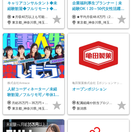
キャリアコンサルタント◆未
企業福利厚生プランナー｜未
経験歓迎◆フルリモート◆フ
経験OK！20～50代女性活躍｜
レックス制◆10時出勤・16時
リモートOK｜平均月収48.8万
★月収40万以上も可能！ ★能力・スキル・経験を考慮した年収額を設定します ■月給20万円～40万円＋決算賞与 ※経験・スキルを考慮のうえ決定します ※給与にはみなし残業代40時間分を含む。そのほか詳細に関しては別途面接時にご説明します ※試用期間3ヵ月あり。期間中の雇用形態・条件などに差異はありません
★平均月収48.8万円（2025年度実績） ★安心の固定給＋賞与年2回＋インセンティブ！手当も充実 月給21万円～23万円＋諸手当＋インセンティブ＋賞与年2回 ※給与は年間平均の税込定例給与です。賞与は含みません。 ※約3週間の研修期間中は日当8000円を支給いたします。 ※試用期間6ヵ月あり（期間中の条件変更なし） ◆東京・神奈川・千葉・埼玉・愛知（一部）・京都・大阪・兵庫（一部）：月給23万円以上 ◆静岡（一部）・三重・岐阜：月給22万円以上 ◆上記以外の地域：月給21万円以上
退勤も可◆残業月10時間以内
｜子育て＆介護支援◎
東京都_神奈川県_埼玉県_千葉県_大阪府_愛知県_北海道_青森県_岩手県_宮城県_秋田県_山形県_福島県_茨城県_栃木県_群馬県_新潟県_山梨県_長野県_富山県_石川県_福井県_静岡県_岐阜県_三重県_兵庫県_京都府_滋賀県_奈良県_和歌山県_広島県_岡山県_鳥取県_島根県_山口県_徳島県_香川県_愛媛県_高知県_福岡県_熊本県_佐賀県_長崎県_大分県_宮崎県_鹿児島県_沖縄県
東京都_神奈川県_埼玉県_千葉県_大阪府_愛知県_北海道_青森県_岩手県_宮城県_秋田県_山形県_福島県_茨城県_栃木県_群馬県_新潟県_山梨県_長野県_富山県_石川県_福井県_静岡県_岐阜県_三重県_兵庫県_京都府_滋賀県_奈良県_和歌山県_広島県_岡山県_鳥取県_島根県_山口県_徳島県_香川県_愛媛県_高知県_福岡県_熊本県_佐賀県_長崎県_大分県_宮崎県_鹿児島県_沖縄県
株式会社Antrace
亀田製菓株式会社【ポジションマッチ登録】
人材コーディネーター／未経
オープンポジション
験歓迎／フルリモ可／年休127
日／おしゃれ自由／海外研修
月給25万円～35万円＋インセンティブ 未経験者：月給25万円～＋インセンティブ 経験者：月給35万円～＋インセンティブ （※経験者は営業経験5年以上の方を想定） ※経験・スキルなどを考慮のうえ、決定します ※時間外手当は別途全額支給します
配属組織や担当プロジェクトにより異なります。 想定年収：400万円～1000万円 ※ご経験やスキルに応じて決定します。 ※上記想定年収はあくまでも目安の金額であり、 選考を通じて上下する可能性があります。
年10回／美容・サウナ割あり
東京都_神奈川県_埼玉県_千葉県_大阪府_愛知県_北海道_青森県_岩手県_宮城県_秋田県_山形県_福島県_茨城県_栃木県_群馬県_新潟県_山梨県_長野県_富山県_石川県_福井県_静岡県_岐阜県_三重県_兵庫県_京都府_滋賀県_奈良県_和歌山県_広島県_岡山県_鳥取県_島根県_山口県_徳島県_香川県_愛媛県_高知県_福岡県_熊本県_佐賀県_長崎県_大分県_宮崎県_鹿児島県_沖縄県
新潟県