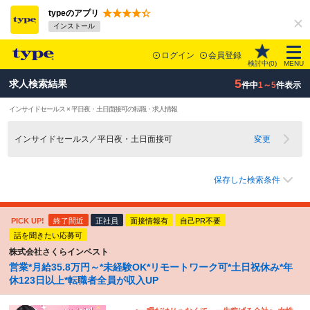
typeのアプリ
インストール
ログイン
会員登録
検討中(
0
)
MENU
5
求人検索結果
件中
1～5
件表示
インサイドセールス × 平日夜・土日面接可の転職・求人情報
インサイドセールス／平日夜・土日面接可
変更
保存した検索条件
PICK UP!
終了間近
正社員
面接情報有
自己PR不要
話を聞きたい応募可
株式会社さくらインベスト
営業*月給35.8万円～*未経験OK*リモートワーク可*土日祝休み*年
休123日以上*転職者全員が収入UP