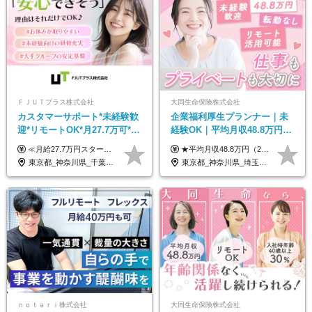
ＦＪＵＴプラス株式会社
大同生命保険株式会社
カスタマーサポート*未経験歓
企業福利厚生プランナー｜未
迎*リモートOK*月27.7万可*賞
経験OK｜平均月収48.8万円｜
与年2回*転勤なし*連休
リモートOK｜残業ほぼなし｜
≪月給27.7万円スタートも可／賞与年2回≫ ■月給21万円～27.7万円＋各種手当＋賞与年2回 ※給与は勤務地に応じて変更します ※年齢や経験・スキルなどを考慮して決定します ※時間外手当は全額支給 ※上記は初年度の月給となります ※試用期間3ヶ月（その他待遇に差異はありません） 【固定残業代について】 なし（残業代は、実際の労働時間に応じて別途全額支給）
★平均月収48.8万円（2025年度実績） ★安心の固定給＋賞与年2回＋インセンティブ！手当も充実 月給21万円～23万円＋諸手当＋インセンティブ＋賞与年2回 ※給与は年間平均の税込定例給与です。賞与は含みません。 ※約3週間の研修期間中は日当8000円を支給いたします。 ※試用期間6ヵ月あり（期間中の条件変更なし） ◆東京・神奈川・千葉・埼玉・愛知（一部）・京都・大阪・兵庫（一部）：月給23万円以上 ◆静岡（一部）・三重・岐阜：月給22万円以上 ◆上記以外の地域：月給21万円以上
OK/ZE010232
転勤なし｜女性活躍中
東京都_神奈川県_千葉県_大阪府_愛知県_北海道_長野県_石川県_広島県_福岡県
東京都_神奈川県_埼玉県_千葉県_大阪府_愛知県_北海道_青森県_岩手県_宮城県_秋田県_山形県_福島県_茨城県_栃木県_群馬県_新潟県_山梨県_長野県_富山県_石川県_福井県_静岡県_岐阜県_三重県_兵庫県_京都府_滋賀県_奈良県_和歌山県_広島県_岡山県_鳥取県_島根県_山口県_徳島県_香川県_愛媛県_高知県_福岡県_熊本県_佐賀県_長崎県_大分県_宮崎県_鹿児島県_沖縄県
ｎｏｔａｒｉ株式会社
大同生命保険株式会社