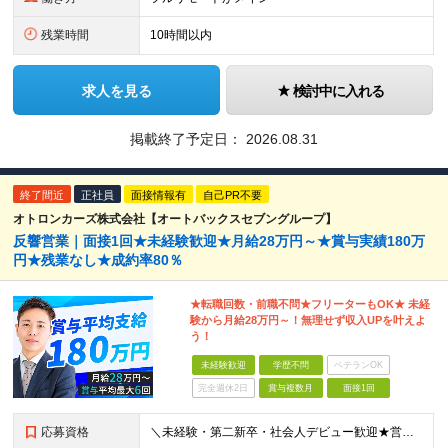
残業時間
10時間以内
求人を見る
検討中に入れる
掲載終了予定日：
2026.08.31
終了間近
正社員
面接情報有
自己PR不要
オトロンカーズ株式会社【オートバックスセブングループ】
反響営業｜面接1回★未経験歓迎★月給28万円～★賞与実績180万
円★残業なし★成約率80％
★転職回数・前職不問★フリーターもOK★ 未経
験から月給28万円～！無理せず収入UPを叶えよ
う！
未経験歓迎
学歴不問
ベテランOK
完全週休2日
賞与複数月
面接1回
応募資格
＼未経験・第二新卒・社会人デビュー歓迎★営業社員の平均年齢30代／ ◆学歴不問 ◆未経験歓迎 ◆普通自動車免許(AT限定可) ◆39歳までの方（若年層の長期キャリア形成を図るため） ★接客経験がない