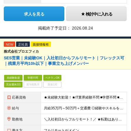
求人を見る
検討中に入れる
掲載終了予定日：
2026.08.24
NEW
正社員
面接情報有
株式会社プロエフィカ
SES営業｜未経験OK｜入社初日からフルリモート｜フレックス可
｜残業月平均10h以下｜事業立ち上げメンバー
未経験歓迎
学歴不問
ベテランOK
完全週休2日
賞与複数月
面接1回
応募資格
★未経験大歓迎！★IT業界経験不問 ■学歴不問 ■未経験OK ★人材業界での経験や、SES経験をお持ちの方は優遇します ≪こんな方は今すぐご応募ください≫ □自由度の高い働き方がしたい □誰かの役
給与
月給35万円～50万円＋交通費 ◎経験やスキルを考慮し、最大限優遇します ◎上記月給は固定残業代月40時間分(月10万9,375～)を含みます。残業時間が超過した場合はその分追加支給します ◎試用期
勤務地
＼入社初日からフルリモート！／ ★転勤はありません ★お客様先を訪問するときなどは直行直帰可 ■本社 東京都品川区西五反田3丁目15-6 リードシー目黒不動前ビル1-04 ※(変更の範囲)上記を
働き方
フルリモートがメイン