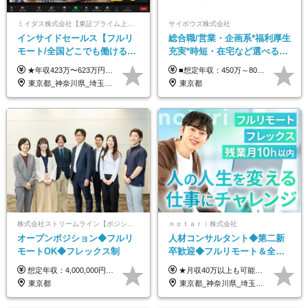
ミイダス株式会社【東証プライム上場パーソルグループ】
サイボウズ株式会社
インサイドセールス【フルリ
総合職/営業・企画系*福利厚生
モート/全国どこでも働ける】
充実*時短・在宅など選べる働
未経験OK*土日祝休み*残業少
き方*賞与年2回
★年収423万〜623万円のモデルあり（想定時間外手当10時間分含む） ★半年に一度ドカンと支給のボーナスあり（半年に1度最大150万円） 月給25万円〜＋各種手当＋インセンティブ ＊リモートワーク手当（4000円/月） ＊リモートワーク一時金（1万5000円） ＊残業手当全額支給 ※経験・スキルにより月給を決定します ※試用期間：2ヵ月あり。期間中の雇用形態・給与・待遇に変更はありません 《頑張りはインセンティブとして還元！》 当社は5段階の評価制度を導入。 半期に1回の評価で最高ランク（5点）を獲得したメンバーには、 150万円のインセンティブを支給！ これが半年に一度のインセンティブとして支給されるため、 成果を出した分だけまとまった収入を得られる仕組みです。 【固定残業代について】 なし（残業代は、実際の労働時間に応じて別途全額支給）
■想定年収：450万～800万円（基本給12ヶ月分＋賞与2ヶ月分） ※上記想定年収はフルタイムの働き方を想定しています。 それ以外の働き方（勤務日数、時短、固定残業時間数の変更など）の場合 上記想定年収の支給を確約するものではありません ※賞与は全社の業績に応じて変動の可能性があります ※ご経験・スキルを考慮のうえ、当社規定により優遇します （試用期間3ヶ月有/給与・待遇に差異なし） ■昇給年1回 ■賞与年2回（2月・8月）
なめ*在宅勤務手当あり
東京都_神奈川県_埼玉県_千葉県_大阪府_愛知県_北海道_青森県_岩手県_宮城県_秋田県_山形県_福島県_茨城県_栃木県_群馬県_新潟県_山梨県_長野県_富山県_石川県_福井県_静岡県_岐阜県_三重県_兵庫県_京都府_滋賀県_奈良県_和歌山県_広島県_岡山県_鳥取県_島根県_山口県_徳島県_香川県_愛媛県_高知県_福岡県_熊本県_佐賀県_長崎県_大分県_宮崎県_鹿児島県_沖縄県
東京都
株式会社ストリームライン【ポジションマッチ登録】
ｎｏｔａｒｉ株式会社
オープンポジション◆フルリ
人材コンサルタント◆第二新
モートOK◆フレックス制
卒歓迎◆フルリモート＆全国
から勤務OK◆残業月10h以内
想定年収：4,000,000円 ～ 8,000,000円 月給：288,000円 ～ 570,000円 ※ご経験・能力に応じて決定いたします。 ※上記額にはみなし残業代を含みます。 ※超過分は全額支給いたします。 ※みなし残業代 45,000円 ～ 89,050円／月 ※みなし残業時間 20時間／月 ※試用期間：3ヶ月（試用期間中の待遇に差異はありません） 【固定残業代について】 固定残業20時間分（45,000円～89,050円）を含む ※超過分は別途全額支給
★月収40万以上も可能！ ★能力・スキル・経験を考慮した年収額を設定します ★年功序列ではなく、チャレンジを評価して給与に反映！ ■月給20万円～40万円＋決算賞与 ※経験・スキルを考慮のうえ決定します ※給与にはみなし残業代40時間分を含む。そのほか詳細に関しては別途面接時にご説明します ※試用期間3ヵ月あり。期間中の雇用形態・条件などに差異はありません
◆フレックス制
東京都
東京都_神奈川県_埼玉県_千葉県_大阪府_愛知県_北海道_青森県_岩手県_宮城県_秋田県_山形県_福島県_茨城県_栃木県_群馬県_新潟県_山梨県_長野県_富山県_石川県_福井県_静岡県_岐阜県_三重県_兵庫県_京都府_滋賀県_奈良県_和歌山県_広島県_岡山県_鳥取県_島根県_山口県_徳島県_香川県_愛媛県_高知県_福岡県_熊本県_佐賀県_長崎県_大分県_宮崎県_鹿児島県_沖縄県