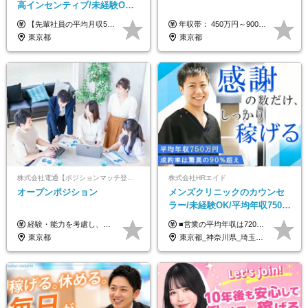
高インセンティブ/未経験OK/
残業なし/4,50代も活躍/ブラン
【先輩社員の平均月収50万円】 月給30万円以上+インセンティブ+その他手当 ※経験・スキルを考慮の上で給与を決定します ※上記には5万円（月20時間分）のみなし残業代と一律手当（営業手当4万円、能力評価手当4万円）を含みます ※上記を超える残業代は別途全額支給します ※試用期間：3ヶ月あり（試用期間中の待遇に差異なし）
年収帯： 450万円～900万円 ※経験・スキルを考慮の上、決定します。
ク可/面接1回
東京都
東京都
株式会社電通【ポジションマッチ登録】
株式会社HRエイド
オープンポジション
メンズクリニックのカウンセ
ラー/未経験OK/平均年収750万
円/4人に1人が年収1000万円超
経験・能力を考慮し、当社規定により決定します。 ▼参考情報 ------------ 年収イメージ：500万～1500万
■営業の平均年収は720万円！ ■4人に1人が年収1000万円超え 月給27万円～100万円+インセンティブ(平均月20～40万円程) ＜インセンティブ制度について＞ 当社では創業以来、頑張ったらその分稼げる環境づくりに注力。カウンセラー部署では、個人の成約金額・チームの成果・事業部の売上利益を掛け合わせる新しいインセンティブ制度を導入しました。あなたの頑張り次第で毎月高インセンティブが実現できる体制です！ ※上記金額には固定残業代（35,500円以上～・30時間分）が含まれます。時間超過分は追加支給します。 ※試用期間3か月あり。研修期間3か月中は、月給25万円～30万円になります。(固定残業代：35,500円～・23h分を含む) ※インセンティブの一部は、研修期間中から支給されます。その他待遇の差異はありません。
え/成約率90％
東京都
東京都_神奈川県_埼玉県_千葉県_大阪府_愛知県_北海道_宮城県_栃木県_群馬県_静岡県_兵庫県_京都府_岡山県_熊本県