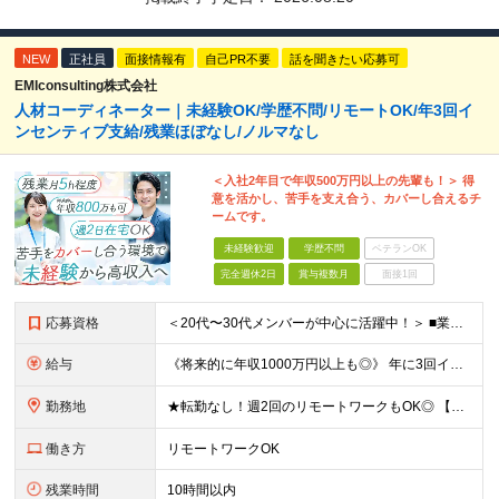
NEW
正社員
面接情報有
自己PR不要
話を聞きたい応募可
EMIconsulting株式会社
人材コーディネーター｜未経験OK/学歴不問/リモートOK/年3回イ
ンセンティブ支給/残業ほぼなし/ノルマなし
＜入社2年目で年収500万円以上の先輩も！＞ 得
意を活かし、苦手を支え合う、カバーし合えるチ
ームです。
未経験歓迎
学歴不問
ベテランOK
完全週休2日
賞与複数月
面接1回
応募資格
＜20代〜30代メンバーが中心に活躍中！＞ ■業界・職種未経験OK！第二新卒歓迎 ■学歴不問 ＜こんな方にピッタリです！＞ ・販売や接客の経験を活かしてオフィスワークデビューしたい方 ・厳しいノルマ
給与
《将来的に年収1000万円以上も◎》 年に3回インセンティブの支給タイミングがあります。 入社2年目で年間150万円のインセンティブをゲットしている先輩も◎ 個人のノルマはありませんが、チームで協力
勤務地
★転勤なし！週2回のリモートワークもOK◎ 【本社】 東京都中央区日本橋蛎殻町1-8-2 ※(変更の範囲)上記を除く当社関連勤務地
働き方
リモートワークOK
残業時間
10時間以内