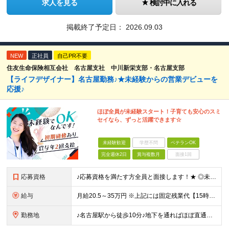
求人を見る
検討中に入れる
掲載終了予定日：
2026.09.03
NEW
正社員
自己PR不要
住友生命保険相互会社 名古屋支社 中川新栄支部・名古屋支部
【ライフデザイナー】名古屋勤務♪★未経験からの営業デビューを
応援♪
ほぼ全員が未経験スタート！子育ても安心のスミ
セイなら、ずっと活躍できます☆
未経験歓迎
学歴不問
ベテランOK
完全週休2日
賞与複数月
面接1回
応募資格
♪応募資格を満たす方全員と面接します！★ ◎未経験＆ブランクOK ◎高校卒業程度の学力を有すること ◎性別不問
給与
月給20.5～35万円 ※上記には固定残業代【15時間相当額(2.4万円～4.2万円)】が含まれます ※15時間を超えた分は別途支給 ※経験や能力、前職の年収を考慮し最大35万円を限度に当社規程によ
勤務地
♪名古屋駅から徒歩10分♪地下を通ればほぼ直通！ 【住友生命保険相互会社 名古屋支社】 愛知県名古屋市中村区名駅南2-14-19 住友生命名古屋ビル 14階：中川新栄支部 19階：名古屋支部 ※上記