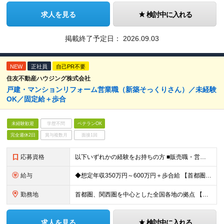
求人を見る
検討中に入れる
掲載終了予定日：
2026.09.03
NEW
正社員
自己PR不要
住友不動産ハウジング株式会社
戸建・マンションリフォーム営業職（新築そっくりさん）／未経験
OK／固定給＋歩合
未経験歓迎
学歴不問
ベテランOK
完全週休2日
賞与複数月
面接1回
応募資格
以下いずれかの経験をお持ちの方 ■販売職・営業職での顧客への提案経験をお持ちの方 ■建築関連の知識をお持ちの方
給与
◆想定年収350万円～600万円＋歩合給 【首都圏・東海・関西】 月給29.2万円～ （固定給25万円＋定額歩合給4万2千円、固定残業手当月約57時間分9万2700円含む） 【その他】 月給27.
勤務地
首都圏、関西圏を中心とした全国各地の拠点 【首都圏・東海・関西】 東京、千葉、埼玉、神奈川、茨城、愛知、三重、岐阜、静岡、大阪、京都、奈良、滋賀、兵庫 【その他】 栃木、群馬、北海道、宮城、新潟、
求人を見る
検討中に入れる