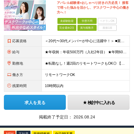
アパレル経験者×おしゃべり好きの方必見！ 接客
で培った強みを活かし、デスクワーク中心の働き
方へ！
未経験歓迎
学歴不問
ベテランOK
完全週休2日
賞与複数月
面接1回
応募資格
＜20代〜30代メンバーが中心に活躍中！＞ ■業界・職種未経験OK！第二新卒歓迎 ■学歴不問 ＜こんな方にピッタリです！＞ ・経験を活かして、無理なく長く働けるオフィスワークへ転身したい方 ・相手の
給与
★年収例：年収500万円（入社2年目） ★年間60万円以上のインセンティブをゲットしている先輩も◎ 月給25万円～＋インセンティブあり（年3回） ※試用期間6ヶ月（期間中の待遇・給与に差異はありま
勤務地
★転勤なし！週2回のリモートワークもOK◎ 【本社】 東京都中央区日本橋蛎殻町1-8-2 ※(変更の範囲)上記を除く当社関連勤務地
働き方
リモートワークOK
残業時間
10時間以内
求人を見る
検討中に入れる
掲載終了予定日：
2026.08.24
NEW
正社員
面接情報有
自己PR不要