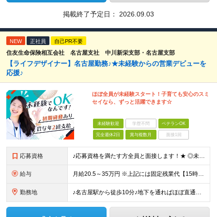
掲載終了予定日：
2026.09.03
NEW
正社員
自己PR不要
住友生命保険相互会社 名古屋支社 中川新栄支部・名古屋支部
【ライフデザイナー】名古屋勤務♪★未経験からの営業デビューを
応援♪
ほぼ全員が未経験スタート！子育ても安心のスミ
セイなら、ずっと活躍できます☆
未経験歓迎
学歴不問
ベテランOK
完全週休2日
賞与複数月
面接1回
応募資格
♪応募資格を満たす方全員と面接します！★ ◎未経験＆ブランクOK ◎高校卒業程度の学力を有すること ◎性別不問
給与
月給20.5～35万円 ※上記には固定残業代【15時間相当額(2.4万円～4.2万円)】が含まれます ※15時間を超えた分は別途支給 ※経験や能力、前職の年収を考慮し最大35万円を限度に当社規程によ
勤務地
♪名古屋駅から徒歩10分♪地下を通ればほぼ直通！ 【住友生命保険相互会社 名古屋支社】 愛知県名古屋市中村区名駅南2-14-19 住友生命名古屋ビル 14階：中川新栄支部 19階：名古屋支部 ※上記