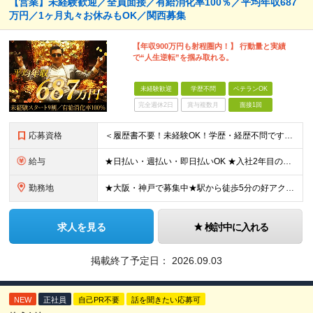
【営業】未経験歓迎／全員面接／有給消化率100％／平均年収687
万円／1ヶ月丸々お休みもOK／関西募集
【年収900万円も射程圏内！】 行動量と実績
で“人生逆転”を掴み取れる。
未経験歓迎
学歴不問
ベテランOK
完全週休2日
賞与複数月
面接1回
応募資格
＜履歴書不要！未経験OK！学歴・経歴不問です＞ ◆スキル・資格は一切不要 ◆職種・業種未経験歓迎 ◆第二新卒・ブランク・社会人デビューOK ＜こんな方にピッタリ！＞ □収入もお休みも大切にしたい方
給与
★日払い・週払い・即日払いOK ★入社2年目の平均年収687万円 ★入社3年目で年収900万円の社員も在籍 ＼2つのコースから給与形態を選べます！／ 【1】安定収入をゲットしたい方向けコース 基本給
勤務地
★大阪・神戸で募集中★駅から徒歩5分の好アクセス ■新大阪事業所／大阪府大阪市東淀川区東中島4-11-6 ネオライフ新大阪ビル8F ■神戸事業所／兵庫県神戸市中央区多聞通4-4-13 歩11番館50
求人を見る
検討中に入れる
掲載終了予定日：
2026.09.03
NEW
正社員
自己PR不要
話を聞きたい応募可