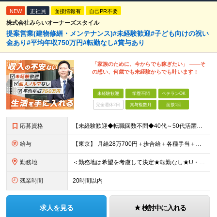
NEW
正社員
面接情報有
自己PR不要
株式会社みらいオーナーズスタイル
提案営業(建物修繕・メンテナンス)#未経験歓迎#子ども向けの祝い
金あり#平均年収750万円#転勤なし#賞与あり
「家族のために、今からでも稼ぎたい」 ――そ
の想い、何歳でも未経験からでも叶います！
未経験歓迎
学歴不問
ベテランOK
完全週休2日
賞与複数月
面接1回
応募資格
【未経験歓迎◆転職回数不問◆40代～50代活躍】 ＜＜志望動機は『稼ぎたい』だけでもOKです＞＞ 今回の募集は、今後の事業拡大に向けた 土台を築いていくための"増員"募集です。 ★未経験歓迎！業
給与
【東京】 月給28万700円＋歩合給＋各種手当＋賞与年2回 ※固定残業代57,900円（36時間分）を含む 【大阪】 月給26万8200円＋歩合給＋各種手当＋賞与年2回 ※固定残業代55,400円（
勤務地
＜勤務地は希望を考慮して決定★転勤なし★U・Iターン歓迎＞ ※希望を考慮し、全国各エリアのいずれかの支店へ配属 【関東】 宇都宮支店／大宮支店／千葉支店 新宿支店／横浜支店／大和支店 【東海】 名
残業時間
20時間以内
求人を見る
検討中に入れる