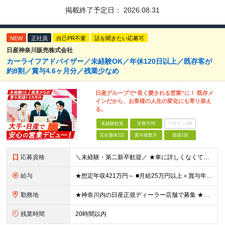
掲載終了予定日：
2026.08.31
NEW
正社員
自己PR不要
話を聞きたい応募可
日産神奈川販売株式会社
カーライフアドバイザー／未経験OK／年休120日以上／既存客が
約8割／賞与4.6ヶ月分／残業少なめ
日産グループで“長く愛される営業”に！ 既存メ
インだから、お客様の人生の変化にも寄り添え
る。
未経験歓迎
学歴不問
ベテランOK
完全週休2日
賞与複数月
面接1回
応募資格
＼未経験・第二新卒歓迎／ ★車に詳しくなくてもOK！ ◆普通自動車運転免許をお持ちの方（AT限定可） ◆専門卒以上 ★こんな方にピッタリです！★ ・「人と話すのが好き」など、接客や販売経験を活かした
給与
★想定年収421万円～ ■月給25万円以上＋賞与年2回（昨年度実績：4.6ヶ月分）＋各種手当 ★頑張りに応じたインセンティブ・手当が充実！ 「販売台数報奨手当」 「利益報奨手当」 「保険業績手当」
勤務地
★神奈川内の日産正規ディーラー店舗で募集 ★マイカー・バイク通勤OK！従業員用に駐車場も用意 神奈川県内128店舗のうちから、希望を考慮して決定します。 【新車店舗】 ■横浜市 （鶴見区、神奈川区
残業時間
20時間以内