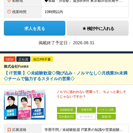
勤務地
◆各線「渋谷駅」徒歩約8分 東京都渋谷区南平台町3-13 渋谷STビル4階 (変更の範囲)上記を除く当社関連勤務地
残業時間
10時間以内
求人を見る
検討中に入れる
掲載終了予定日：
2026.08.31
NEW
正社員
自己PR不要
株式会社Funkit
【 IT営業 】◇未経験歓迎◇飛び込み・ノルマなし◇月残業3h未満
◇チームで協力するスタイルの営業◇
ノルマに追われない営業って、 ちょっと楽しそ
うじゃないですか？
未経験歓迎
学歴不問
ベテランOK
完全週休2日
賞与複数月
面接1回
応募資格
学歴不問／未経験歓迎 IT業界の知識や営業経験は問いません。 大切にしたいのは、これまでの経歴よりも「人と話すことが好き」「チームで仕事を進めたい」という気持ちです。 ◆ こんな方とお会いしたいで