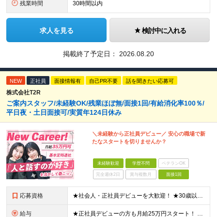
残業時間
30時間以内
求人を見る
検討中に入れる
掲載終了予定日：
2026.08.20
NEW
正社員
面接情報有
自己PR不要
話を聞きたい応募可
株式会社T2R
ご案内スタッフ/未経験OK/残業ほぼ無/面接1回/有給消化率100％/
平日夜・土日面接可/実質年124日休み
＼未経験から正社員デビュー／ 安心の職場で新
たなスタートを切りませんか？
未経験歓迎
学歴不問
ベテランOK
完全週休2日
賞与複数月
面接1回
応募資格
★社会人・正社員デビューを大歓迎！ ★30歳以下限定（※若年層の長期キャリア形成のため） ★学歴・経験一切不問！ -------【採用担当】より------------ 「過去は変えられないけど、未
給与
★正社員デビューの方も月給25万円スタート！ ★プロジェクト先でインセンティブが出ることもあります◎ ＼未経験1年目想定年収：348万円～468万円／ 月給：25万円～35万円＋交通費全額支給＋資格