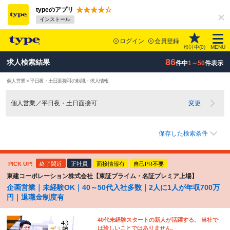
typeのアプリ
インストール
ログイン
会員登録
検討中(
0
)
MENU
86
求人検索結果
件中
1～50
件表示
個人営業 × 平日夜・土日面接可の転職・求人情報
個人営業／平日夜・土日面接可
変更
保存した検索条件
PICK UP!
終了間近
正社員
面接情報有
自己PR不要
東建コーポレーション株式会社【東証プライム・名証プレミア上場】
企画営業｜未経験OK｜40～50代入社多数｜2人に1人が年収700万
円｜退職金制度有
40代未経験スタートの新人が活躍する。 当社で
は珍しいことではありません。