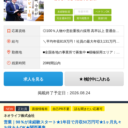
未経験歓迎
学歴不問
ベテランOK
完全週休2日
賞与複数月
面接1回
応募資格
◎100％人物や意欲重視の採用 高卒以上 普通自動車第一種運転免許取得者（AT限定可） ★職歴は全く問いません！ 前向きにコツコツと向き合える方であれば結果がついてくるお仕事です。 現職・無職、正社
給与
＼平均年収819万円！社員の最大年収3,131万円／ ＼2人に1人が年収700万円以上／ ＼5人に1人が年収1,000万円以上！／ 固定給だけで、年収524万円も可能！ インセンティブだけでなく固定給
勤務地
■全国各地の事業所で募集中 ■積極採用エリア：東京・神奈川・埼玉・千葉・愛知 ※希望の勤務地で働ける！通勤可能な事業所を選定していきます ※地元に戻って働きたいUターン希望者も歓迎します！ ※社用車を
残業時間
20時間以内
求人を見る
検討中に入れる
掲載終了予定日：
2026.08.24
NEW
正社員
面接情報有
自己PR不要
話を聞きたい応募可
ネオライフ株式会社
営業｜98％が未経験スタート★1年目で月収50万円可★1ヶ月丸々
お休みもOK★関西募集