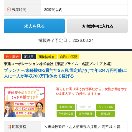
残業時間
20時間以内
求人を見る
検討中に入れる
掲載終了予定日：
2026.08.24
終了間近
正社員
面接情報有
自己PR不要
東建コーポレーション株式会社【東証プライム・名証プレミア上場】
プランナー/未経験OK/賞与年5ヵ月/固定給だけで年524万円可能/二
人に一人が年収700万円/休めて稼げる
暮らしに寄り添うお仕事だから、女性が働きやす
い&収入アップが叶います！★
未経験歓迎
学歴不問
ベテランOK
完全週休2日
賞与複数月
面接1回
応募資格
＼未経験歓迎・お人柄重視の採用／ 高卒以上 普通自動車第一種運転免許取得者（AT限定可） ★職歴は全く問いません！20代～50代が幅広く活躍中 前向きにコツコツと向き合える方であれば結果がついてくる