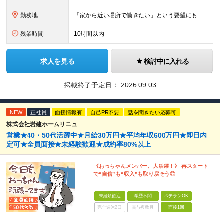
勤務地
「家から近い場所で働きたい」という要望にもお応えします！※実例あり ★一都三県（東京都・埼玉県・神奈川県・千葉県）のいずれかの携帯ショップやイベント会場に配属 ■本社 東京都豊島区南池袋2-33-7
残業時間
10時間以内
求人を見る
検討中に入れる
掲載終了予定日：
2026.09.03
NEW
正社員
面接情報有
自己PR不要
話を聞きたい応募可
株式会社岩建ホームリニュ
営業★40・50代活躍中★月給30万円★平均年収600万円★即日内
定可★全員面接★未経験歓迎★成約率80%以上
《おっちゃんメンバー、大活躍！》 再スタート
で“自信”も“収入”も取り戻そう◎
未経験歓迎
学歴不問
ベテランOK
完全週休2日
賞与複数月
面接1回