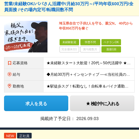
営業/未経験OK/パパさん活躍中/月給30万円～/平均年収600万円/全
員面接 /その場内定可/転職回数不問
埼玉県在住で子供2人を守る、親父N。 40代から
年収850万円を稼ぐ
未経験歓迎
学歴不問
ベテランOK
完全週休2日
賞与複数月
面接1回
応募資格
★未経験スタート大歓迎！20代～50代活躍中 ★学歴・転職回数・ブランク不問 ★人柄重視の採用です！ ◆60歳未満の方【定年年齢を上限として募集するため】
給与
◆月給30万円＋インセンティブ ---≪当社社員の実際の給与例≫--- ★元解体作業員・S（29歳） ・最高月収：67万8836円（総支給） ★元電気工事士・N（47歳） ・最高月収：96万508
勤務地
★駅徒歩スグ！転勤なし！自転車＆バイク通勤相談OK 【本社】東京都足立区綾瀬2-27-12 (変更の範囲)上記を除く当社関連勤務地
求人を見る
検討中に入れる
掲載終了予定日：
2026.09.03
NEW
正社員