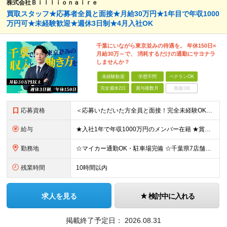
株式会社Ｂｉｌｌｉｏｎａｉｒｅ
買取スタッフ★応募者全員と面接★月給30万円★1年目で年収1000
万円可★未経験歓迎★週休3日制★4月入社OK
千葉にいながら東京並みの待遇を。 年休150日×
月給30万～で、 消耗するだけの通勤にサヨナラ
しませんか？
未経験歓迎
学歴不問
ベテランOK
完全週休2日
賞与複数月
面接1回
応募資格
＜応募いただいた方全員と面接！完全未経験OK＞ ★第二新卒・ブランクOK ★転職回数・スキル不問 ★学歴不問 ◎第二新卒も大歓迎 「新卒で入社したけど、環境が合わなくて早期に退職してしまった」 とい
給与
★入社1年で年収1000万円のメンバー在籍 ★賞与だけで100万円以上の支給実績も ★月給30万円以上 月給30万円～50万円＋賞与年1回（最大3カ月分）＋インセンティブ＋各種手当 ※研修期間中は
勤務地
☆マイカー通勤OK・駐車場完備 ☆千葉県7店舗で募集 ☆2026年新店舗立ち上げ店舗あり ☆転勤なし 本社、もしくは以下店舗での勤務になります。 【本社】 千葉県印旛郡酒々井町本佐倉457-2
残業時間
10時間以内
求人を見る
検討中に入れる
掲載終了予定日：
2026.08.31