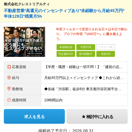
株式会社クレストリアルティ
不動産営業*高還元のインセンティブあり*未経験から月給45万円*
年休128日*残業月5h
年収フィルターで足切りされる日々は今日で終わ
り。 プロフの年収『1000万〜』に書き換えよ
う。
未経験歓迎
学歴不問
ベテランOK
完全週休2日
賞与複数月
面接1回
応募資格
【学歴・職歴・経験は一切不問！】 「建前の志望動機」は要りません！ ・学歴不問 ・第二新卒、フリーター歓迎 「稼いで良い生活がしたい」 「モテたい」など、 素直な本音をぶつけてください。
給与
月給45万円以上＋インセンティブ ◆これから頑張る仲間への“先行投資”として、高水準の固定給を設定◆ ※固定残業20時間分5万300円含む ┗実際の残業時間は月5時間程度です ※超過分は別途支給
勤務地
◆各線「渋谷駅」徒歩8分 東京都渋谷区南平台町3-13 渋谷STビル4階 (変更の範囲)上記を除く当社関連勤務地
残業時間
10時間以内
求人を見る
検討中に入れる
掲載終了予定日：
2026.08.31