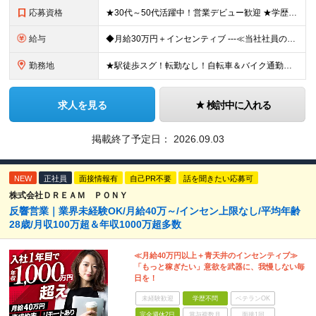
応募資格
★30代～50代活躍中！営業デビュー歓迎 ★学歴・転職回数・ブランク不問 ★人柄重視の採用です！ ◆60歳未満の方【定年年齢を上限として募集するため】
給与
◆月給30万円＋インセンティブ ---≪当社社員の実際の給与例≫--- ★元解体作業員・S（29歳） ・最高月収：67万8836円（総支給） ★元電気工事士・N（47歳） ・最高月収：96万508
勤務地
★駅徒歩スグ！転勤なし！自転車＆バイク通勤相談OK 【本社】東京都足立区綾瀬2-27-12 (変更の範囲)上記を除く当社関連勤務地
求人を見る
検討中に入れる
掲載終了予定日：
2026.09.03
NEW
正社員
面接情報有
自己PR不要
話を聞きたい応募可
株式会社ＤＲＥＡＭ ＰＯＮＹ
反響営業｜業界未経験OK/月給40万～/インセン上限なし/平均年齢
28歳/月収100万超＆年収1000万超多数
≪月給40万円以上＋青天井のインセンティブ≫
「もっと稼ぎたい」意欲を武器に、我慢しない毎
日を！
未経験歓迎
学歴不問
ベテランOK
完全週休2日
賞与複数月
面接1回