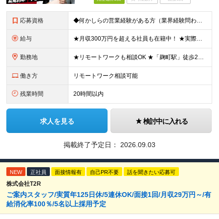
応募資格
◆何かしらの営業経験がある方（業界経験問わず） ◆学歴不問 ＼こんな方にオススメ／ ◎今よりしっかり稼ぎたい方 ◎刺激のある環境で活躍したい方 ◎新しいことにも前向きにチャレンジできる方 ◎フットワ
給与
★月収300万円を超える社員も在籍中！ ★実際の例：入社3カ月（27歳）月給75万円（基本給40万円＋インセンティブ35万円） ★実績次第で月収60万円～100万円以上も十分に目指せます。 ◆月給4
勤務地
★リモートワークも相談OK ★「麹町駅」徒歩2分／転勤なし 【東京本社】 東京都千代田区麹町4-2-11 2階 (変更の範囲)上記を除く当社関連勤務地
働き方
リモートワーク相談可能
残業時間
20時間以内
求人を見る
検討中に入れる
掲載終了予定日：
2026.09.03
NEW
正社員
面接情報有
自己PR不要
話を聞きたい応募可
株式会社T2R
ご案内スタッフ/実質年125日休/5連休OK/面接1回/月収29万円～/有
給消化率100％/5名以上採用予定