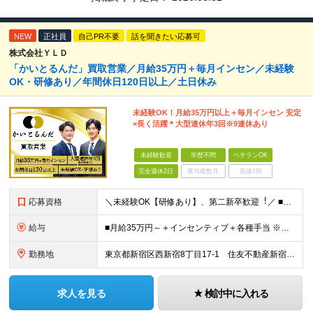
NEW
正社員
自己PR不要
話を聞きたい応募可
株式会社ＹＬＤ
「かいとるんだ」買取営業／⽉給35万円＋毎月インセン／未経験
OK・研修あり／年間休日120日以上／土日休み
未経験OK！月給35万円以上＋毎月インセン 安定
×長く活躍＊大型連休年3回※9連休あり
未経験歓迎
学歴不問
ベテランOK
完全週休2日
賞与複数月
面接1回
応募資格
＼未経験OK【研修あり】、第⼆新卒歓迎︕／ ■学歴不問 ■普通自動車第一種運転免許（AT限定可） リユース業界の経験者はもちろん、アパレル・飲食・ホテル等での接客経験も即戦力として活かせます！ ＼
給与
■月給35万円～＋インセンティブ＋各種手当 ※固定残業代（月45時間分87,600円～）を含む。超過した場合は別途残業代を支給いたします ※経験・年齢などを考慮の上、決定します ※試用期間3ヶ月あり
勤務地
東京都新宿区西新宿8丁目17-1 住友不動産新宿グランドタワー9F 【原則、引越を伴う転勤なし】 (変更の範囲)上記を除く当社関連勤務地
求人を見る
検討中に入れる