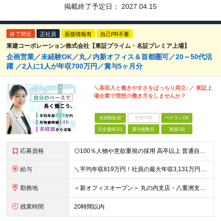
掲載終了予定日：
2027.04.15
終了間近
正社員
面接情報有
自己PR不要
東建コーポレーション株式会社【東証プライム・名証プレミア上場】
企画営業／未経験OK／丸ノ内新オフィス＆首都圏可／20～50代活
躍 ／2人に1人が年収700万円／賞与5ヶ月分
＼高収入と働きやすさをばっちり両立♪／ 東証上
場企業で理想の働き方をしませんか？
未経験歓迎
学歴不問
ベテランOK
完全週休2日
賞与複数月
面接1回
応募資格
◎100％人物や意欲重視の採用 高卒以上 普通自動車第一種運転免許取得者（AT限定可） ★職歴は全く問いません！ 前向きにコツコツと向き合える方であれば結果がついてくるお仕事です。 現職・無職、正社
給与
＼平均年収819万円！社員の最大年収3,131万円／ ＼2人に1人が年収700万円以上／ ＼5人に1人が年収1,000万円以上！／ 固定給だけで、年収524万円も可能！ インセンティブだけでなく固定給
勤務地
＜新オフィスオープン＞ 丸の内支店・八重洲支店 東京都千代田区丸の内1丁目9-1 グラントウキョウノースタワーオフィス40階（東京ヘッドオフィス内） ★東京駅直結の新オフィスで雨にも濡れずに通勤♪
残業時間
20時間以内