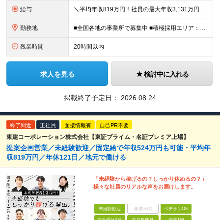
給与
＼平均年収819万円！社員の最大年収3,131万円／ ＼2人に1人が年収700万円以上／ ＼5人に1人が年収1,000万円以上！／ 固定給だけで、年収524万円も可能！ インセンティブだけでなく固定給
勤務地
■全国各地の事業所で募集中 ■積極採用エリア：東京・神奈川・埼玉・千葉・愛知 ※希望の勤務地で働ける！通勤可能な事業所を選定していきます ※地元に戻って働きたいUターン希望者も歓迎します！ ※社用車を
残業時間
20時間以内
求人を見る
検討中に入れる
掲載終了予定日：
2026.08.24
終了間近
正社員
面接情報有
自己PR不要
東建コーポレーション株式会社【東証プライム・名証プレミア上場】
提案企画営業／未経験歓迎／固定給で年収524万円も可能・平均年
収819万円／年休121日／地元で働ける
「未経験から稼げるの？しっかり休めるの？」
様々な社員のリアルな声をお届けします。
未経験歓迎
学歴不問
ベテランOK