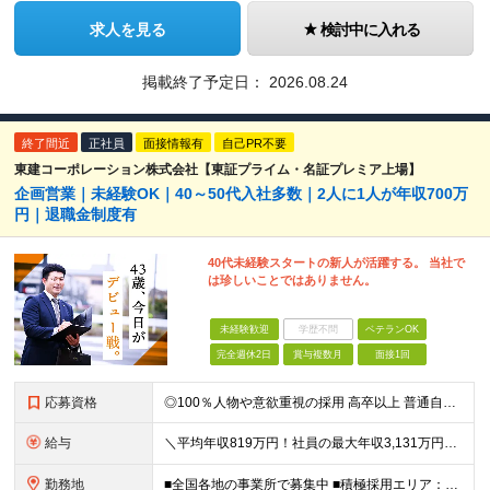
求人を見る
検討中に入れる
掲載終了予定日：
2026.08.24
終了間近
正社員
面接情報有
自己PR不要
東建コーポレーション株式会社【東証プライム・名証プレミア上場】
企画営業｜未経験OK｜40～50代入社多数｜2人に1人が年収700万
円｜退職金制度有
40代未経験スタートの新人が活躍する。 当社で
は珍しいことではありません。
未経験歓迎
学歴不問
ベテランOK
完全週休2日
賞与複数月
面接1回
応募資格
◎100％人物や意欲重視の採用 高卒以上 普通自動車第一種運転免許取得者（AT限定可） ★職歴は全く問いません！ 前向きにコツコツと向き合える方であれば結果がついてくるお仕事です。 現職・無職、正社
給与
＼平均年収819万円！社員の最大年収3,131万円／ ＼2人に1人が年収700万円以上／ ＼5人に1人が年収1,000万円以上！／ 固定給だけで、年収524万円も可能！ インセンティブだけでなく固定給
勤務地
■全国各地の事業所で募集中 ■積極採用エリア：東京・神奈川・埼玉・千葉・愛知 ※希望の勤務地で働ける！通勤可能な事業所を選定していきます ※地元に戻って働きたいUターン希望者も歓迎します！ ※社用車を