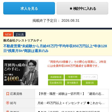
求人を見る
検討中に入れる
掲載終了予定日：
2026.08.31
NEW
正社員
株式会社クレストリアルティ
不動産営業*未経験から月給45万円*平均年収850万円以上*年休128
日*残業月5h*商談は週末のみ
「同世代の3倍稼ぐ」その野心を現実に。 2年目
には全員年収1000万円達成する環境です。
未経験歓迎
学歴不問
ベテランOK
完全週休2日
賞与複数月
面接1回
応募資格
【学歴・職歴・経験は一切不問！】 「建前の志望動機」は要りません！ ・学歴不問 ・第二新卒、フリーター歓迎 「稼いで良い生活がしたい」 「モテたい」など、 素直な本音をぶつけてください。
給与
月給：45万円以上＋インセンティブ ◆これから頑張る仲間への“先行投資”として、高水準の固定給を設定◆ ※固定残業20時間分5万300円含む ┗実際の残業時間は月5時間程度です ※超過分は別途支