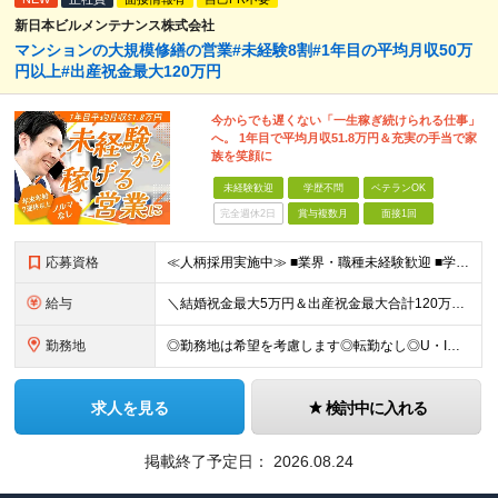
新日本ビルメンテナンス株式会社
マンションの大規模修繕の営業#未経験8割#1年目の平均月収50万
円以上#出産祝金最大120万円
今からでも遅くない「一生稼ぎ続けられる仕事」
へ。 1年目で平均月収51.8万円＆充実の手当で家
族を笑顔に
未経験歓迎
学歴不問
ベテランOK
完全週休2日
賞与複数月
面接1回
応募資格
≪人柄採用実施中≫ ■業界・職種未経験歓迎 ■学歴不問 ■職歴や転職回数は一切不問 ■ブランクある方も相談可 ★育成前提の募集！ 今回の募集は事業拡大に伴う増員採用！ 欠員補充ではないため、 将来の
給与
＼結婚祝金最大5万円＆出産祝金最大合計120万円！独自の手当をご用意／ 【東京】 月給28万700円～80万円＋歩合＋各種手当＋賞与年2回 【大阪】 月給26万8200円～80万円＋歩合＋各種手当＋
勤務地
◎勤務地は希望を考慮します◎転勤なし◎U・Iターン歓迎 【本社】 大阪府大阪市西区京町堀１丁目１８−１５ 藤原ビル 2F ■以下、全国の各支店 ◎東北・関東エリア：仙台・千葉・東京第一（上野）・東
求人を見る
検討中に入れる
掲載終了予定日：
2026.08.24