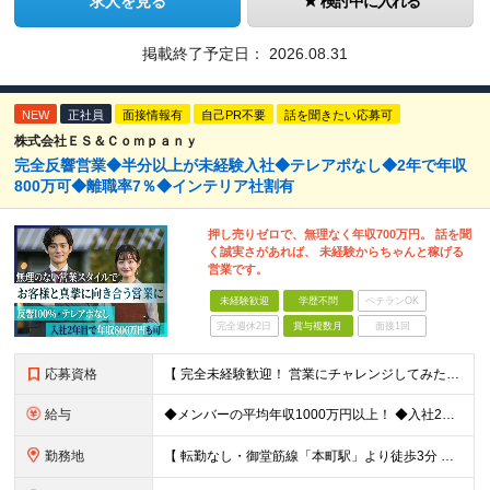
求人を見る
検討中に入れる
掲載終了予定日：
2026.08.31
NEW
正社員
面接情報有
自己PR不要
話を聞きたい応募可
株式会社ＥＳ＆Ｃｏｍｐａｎｙ
完全反響営業◆半分以上が未経験入社◆テレアポなし◆2年で年収
800万可◆離職率7％◆インテリア社割有
押し売りゼロで、無理なく年収700万円。 話を聞
く誠実さがあれば、 未経験からちゃんと稼げる
営業です。
未経験歓迎
学歴不問
ベテランOK
完全週休2日
賞与複数月
面接1回
応募資格
【 完全未経験歓迎！ 営業にチャレンジしてみたい方歓迎 】 ◆学歴・経歴不問 ◆第二新卒歓迎 ◆人物重視の採用です！ ▼こんな方はぜひご応募ください ◎誠実な姿勢を持った方 ◎素直な方 ◎思いやり
給与
◆メンバーの平均年収1000万円以上！ ◆入社2年目・未経験入社で年収1000万円の社員も 月給：25万円以上＋賞与（年2回）＋インセンティブ(平均：年150万～2800万)＋随時昇給 ＜インセン
勤務地
【 転勤なし・御堂筋線「本町駅」より徒歩3分 】 ■本社： 大阪府大阪市中央区淡路町3丁目6-3 御堂筋MTRビル1階 ≪アクセスの良さ抜群！≫ ★大阪の2大主要駅「淀屋橋」「本町」の ちょうど中