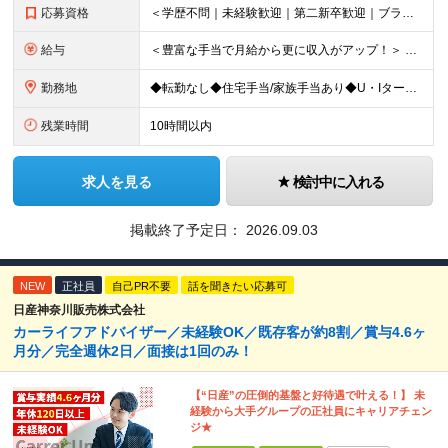
応募資格
＜学歴不問｜未経験歓迎｜第二新卒歓迎｜ブランクのある方もOK＞ 普通自動車運転免許（AT限定可）をお持ちの方 ※運転は多くありません 【こんな方も歓迎します】 ◆数字追求よりも信頼関係構築を大切に
給与
＜豊富な手当で月給から更に収入がアップ！＞ ■家族手当（配偶者 月1万円/子一人 月5000円） ■住宅手当（月1万円～2万円） ■役職手当 ■交通費全額支給 ■時間外手当 月給22万円～32万円＋
勤務地
◆転勤なし◆住宅手当/家族手当あり◆U・Iターン歓迎 ＜本社＞ 埼玉県新座市東北2-27-3 ※(変更の範囲)上記を除く当社関連勤務地
残業時間
10時間以内
求人を見る
検討中に入れる
掲載終了予定日：
2026.09.03
NEW
正社員
自己PR不要
話を聞きたい応募可
日産神奈川販売株式会社
カーライフアドバイザー／未経験OK／既存客が約8割／賞与4.6ヶ
月分／完全週休2日／面接は1回のみ！
【“日産”の圧倒的基盤と好待遇で叶える！】 未
経験から大手グループの正社員にキャリアチェン
ジ★