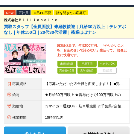
NEW
正社員
自己PR不要
話を聞きたい応募可
株式会社Ｂｉｌｌｉｏｎａｉｒｅ
買取スタッフ【全員面接】未経験歓迎｜月給30万以上｜テレアポ
なし｜年休150日｜20代30代活躍｜残業ほぼナシ
週3日休みで、年収500万円。 「やりたいこと
を、お金のせいで諦めない」生活って、 想像以
上に快適です。
未経験歓迎
学歴不問
ベテランOK
完全週休2日
賞与複数月
面接1回
応募資格
【応募いただいた方全員と面接します！】 ■完全未経験OK ■転職回数・前職・スキル・学歴不問 ■20代～30代活躍中！ ★第二新卒も大歓迎 「新卒で入社したけど、環境が合わなくて早期に退職してしまっ
給与
★月給30万円以上 ★賞与だけで100万円以上の支給実績も ★1年で年収1000万円のメンバー在籍 ★インセンティブで月20万円獲得した実績も 月給30万円～50万円＋賞与年1回（最大3カ月分）＋イ
勤務地
☆マイカー通勤OK・駐車場完備 ☆千葉県7店舗で募集 ☆2026年新店舗立ち上げ店舗あり ☆転勤なし 本社、もしくは以下店舗での勤務になります。 【本社】 千葉県印旛郡酒々井町本佐倉457-2
残業時間
10時間以内