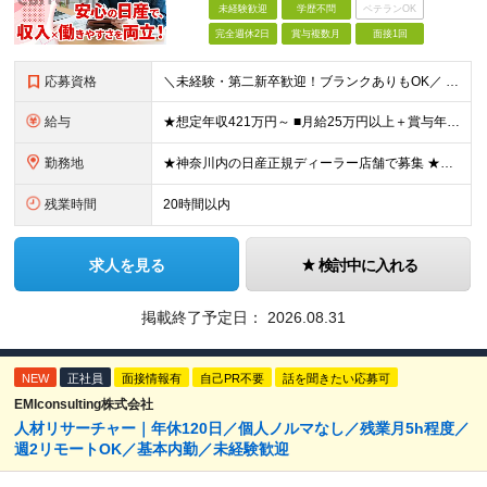
未経験歓迎
学歴不問
ベテランOK
完全週休2日
賞与複数月
面接1回
応募資格
＼未経験・第二新卒歓迎！ブランクありもOK／ ★車に詳しくなくてもOK！ ◆普通自動車運転免許をお持ちの方（AT限定可） ◆専門卒以上 ★こんな方にピッタリです！★ ・「人と話すのが好き」など、接客
給与
★想定年収421万円～ ■月給25万円以上＋賞与年2回（昨年度実績：4.6ヶ月分）＋各種手当 ★頑張りに応じたインセンティブ・手当が充実！ 「販売台数報奨手当」 「利益報奨手当」 「保険業績手当」
勤務地
★神奈川内の日産正規ディーラー店舗で募集 ★マイカー・バイク通勤OK！従業員用に駐車場も用意 神奈川県内128店舗のうちから、希望を考慮して決定します。 【新車店舗】 ■横浜市 （鶴見区、神奈川区
残業時間
20時間以内
求人を見る
検討中に入れる
掲載終了予定日：
2026.08.31
NEW
正社員
面接情報有
自己PR不要
話を聞きたい応募可
EMIconsulting株式会社
人材リサーチャー｜年休120日／個人ノルマなし／残業月5h程度／
週2リモートOK／基本内勤／未経験歓迎