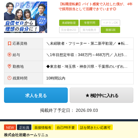
【転職逆転劇】バイト感覚で入社した僕が、 4年
で採用担当として活躍できています◎
未経験歓迎
学歴不問
ベテランOK
完全週休2日
賞与複数月
面接1回
応募資格
＼未経験者・フリーター・第二新卒歓迎／ ★転職回数4回の社員も現在は中心メンバーとして活躍中 ◆正社員デビューOK！ ◆学歴・経験一切不問 ▼----面接担当者より----▼ 「過去は変えられない
給与
＼1年目想定年収：348万円～468万円／ 入社5年目で月給60.8万円も実現可能！ 月給：25万円～35万円＋交通費全額支給＋資格手当＋賞与など ※経験・スキルを考慮の上、決定します ※残業代は
勤務地
◆東京都・埼玉県・神奈川県・千葉県のいずれかの携帯ショップやイベント会場に配属 ◆「家から近い場所で働きたい！」という社員の要望に応えてプロジェクトを獲得した実例あり ■本社 東京都豊島区南池袋2-
残業時間
10時間以内
求人を見る
検討中に入れる
掲載終了予定日：
2026.09.03
NEW
正社員
面接情報有
自己PR不要
話を聞きたい応募可
株式会社岩建ホームリニュ