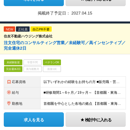
掲載終了予定日：
2027.04.15
NEW
正社員
自己PR不要
住友不動産ハウジング株式会社
注文住宅のコンサルティング営業／未経験可／高インセンティブ／
完全週休2日
未経験歓迎
学歴不問
ベテランOK
完全週休2日
賞与複数月
面接1回
応募資格
以下いずれかの経験をお持ちの方 ■販売職・営業職での顧客への提案経験をお持ちの方 ■建築関連の知識をお持ちの方
給与
■研修期間1～6ヶ月／19ヶ月～ 【首都圏・東海・関西】 月給29万2千円～ (固定給25万円+定額歩合給4万2千円、固定残業手当月約58時間分9万2700円含む) 【その他】 月給27万1千円～
勤務地
首都圏を中心とした各地の拠点 【首都圏・東海・関西】 東京、千葉、埼玉、神奈川、茨城、愛知、三重、岐阜、静岡、大阪、京都、奈良、滋賀、兵庫 【その他】 栃木、群馬、北海道、宮城、新潟、岡山、広島、
求人を見る
検討中に入れる