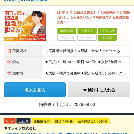
1件受注で【1日休み追加】！？未経験から月収50
万円と、 1ヶ月のバカンスを両立できる最強の働
き方♪
未経験歓迎
学歴不問
ベテランOK
完全週休2日
賞与複数月
面接1回
応募資格
＼応募者全員面接！未経験・社会人デビューも歓迎／ ◆スキル・資格は一切不要 ◆職種・業種未経験歓迎 ◆第二新卒・ブランクOK ＜先輩の志望動機をご紹介＞ 「収入もお休みも大切にしたい」 「頑張った分
給与
★日払い・週払い・即日払いOK ★入社2年目の平均年収687万円 ★入社3年目で年収900万円の社員も在籍 ＼2つのコースから給与形態を選べます！／ 【1】安定収入をゲットしたい方向けコース 基本給
勤務地
★大阪・神戸で募集中★駅から徒歩5分の好アクセス ■新大阪事業所／大阪府大阪市東淀川区東中島4-11-6 ネオライフ新大阪ビル8F ■神戸事業所／兵庫県神戸市中央区多聞通4-4-13 歩11番館50
求人を見る
検討中に入れる
掲載終了予定日：
2026.09.03
NEW
正社員
面接情報有
自己PR不要
話を聞きたい応募可
ネオライフ株式会社