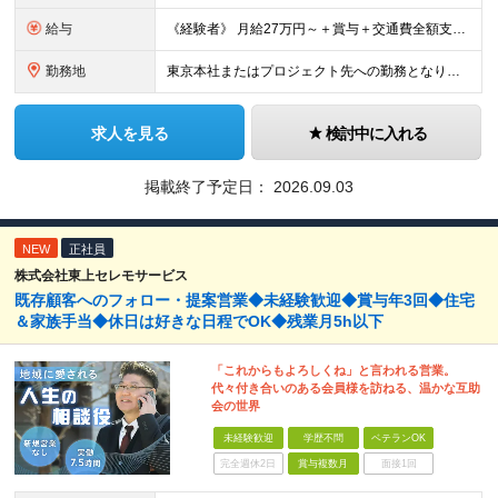
給与
《経験者》 月給27万円～＋賞与＋交通費全額支給 《未経験者》 月給23万円～＋賞与＋交通費全額支給 ※上記月給には固定残業代（20時間分／《経験者》34,000円～《未経験者》31,100円～）
勤務地
東京本社またはプロジェクト先への勤務となります ■本社 東京都豊島区南池袋3-13-8 ホウエイビル9F ＜アクセス＞ 各線「池袋駅」から徒歩5分 ■東京開発センター 東京都豊島区南池袋3-13-
求人を見る
検討中に入れる
掲載終了予定日：
2026.09.03
NEW
正社員
株式会社東上セレモサービス
既存顧客へのフォロー・提案営業◆未経験歓迎◆賞与年3回◆住宅
＆家族手当◆休日は好きな日程でOK◆残業月5h以下
「これからもよろしくね」と言われる営業。
代々付き合いのある会員様を訪ねる、温かな互助
会の世界
未経験歓迎
学歴不問
ベテランOK
完全週休2日
賞与複数月
面接1回