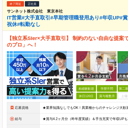
終了間近
正社員
サンネット株式会社 東京本社
IT営業#大手直取引#早期管理職登用あり#年収UP#賞
祝休#転勤なし
【独立系SIer×大手直取引】 制約のない自由な提
のプロ」へ！
未経験歓迎
学歴不問
第二新
休日120日
賞与複数月
上場
応募資格
給与