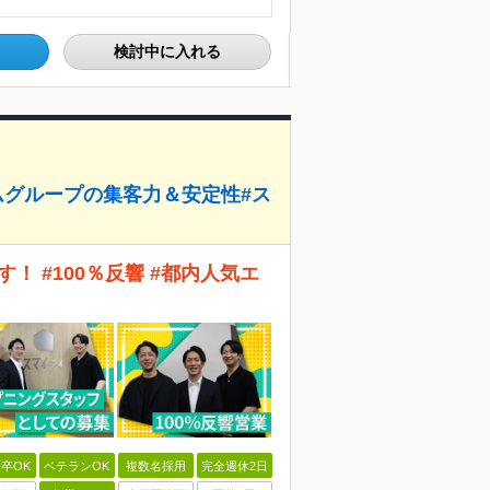
検討中に入れる
ムグループの集客力＆安定性#ス
！ #100％反響 #都内人気エ
卒OK
ベテランOK
複数名採用
完全週休2日