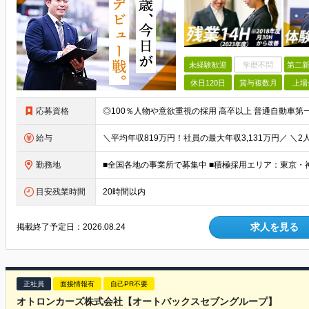
未経験歓迎
学歴不問
第二新
休日120日
賞与複数月
上場
応募資格
給与
勤務地
目安残業時間
20時間以内
求人を見る
掲載終了予定日：
2026.08.24
正社員
面接情報有
自己PR不要
オトロンカーズ株式会社【オートバックスセブングループ】