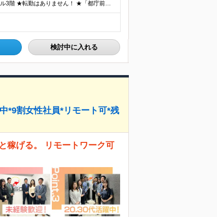
【東京本社】 東京都新宿区西新宿2-7-1 新宿第一生命ビル3階 ★転勤はありません！ ★「都庁前駅」からは駅直通で雨の日も濡れずに通勤可能です◎ ★東京メトロ丸の内線「西新宿駅」からも濡れずに来
検討中に入れる
中*9割女性社員*リモート可*残
と稼げる。 リモートワーク可