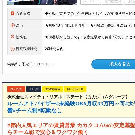
休日120日
賞与複数月
上場
応募資格
給与
勤務地
目安残業時間
20時間以内
求人を見る
掲載終了予定日：
2026.09.03
終了間近
正社員
面接情報有
自己PR不要
株式会社スマイティ・リアルエステート【カカクコムグループ】
ルームアドバイザー#未経験OK#月収33万円～可#大
響#チーム制#転勤なし
#都内人気エリアの賃貸営業 カカクコムGの安定基盤
らチーム戦で安心＆ワクワク働く