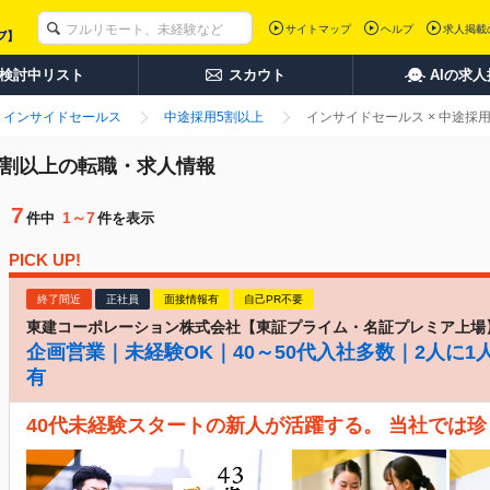
サイトマップ
ヘルプ
求人掲載
検討中リスト
スカウト
AIの求
インサイドセールス
中途採用5割以上
インサイドセールス × 中途採
5割以上の転職・求人情報
7
1～7
件中
件を表示
PICK UP!
終了間近
正社員
面接情報有
自己PR不要
東建コーポレーション株式会社【東証プライム・名証プレミア上場
企画営業｜未経験OK｜40～50代入社多数｜2人に1
有
40代未経験スタートの新人が活躍する。 当社では