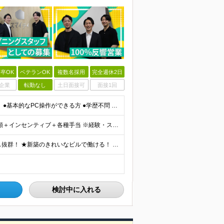
卒OK
ベテランOK
複数名採用
完全週休2日
企業
転勤なし
土日面接可
面接1回
【未経験・第二新卒歓迎】20代が中心となって活躍中！ ●基本的なPC操作ができる方 ●学歴不問 ★接客や販売など、人と関わる業務経験がある方は大歓迎！（アルバイト経験でもOKです） ★個人戦より、チー
★月収33万円以上も可能！ 月給27.3万円～＋残業代全額＋インセンティブ＋各種手当 ※経験・スキルを考慮し決定します。 ※試用期間6ヶ月間の給与や待遇に差異はございません。 ※残業代は、1分単位
★渋谷駅から徒歩6分／表参道駅から徒歩7分のアクセス抜群！ ★新築のきれいなビルで働ける！ ★転勤なし！ ■住所：東京都渋谷区渋谷1-7-2 VORT渋谷east2 2階 周辺にはカフェや飲食店も
検討中に入れる