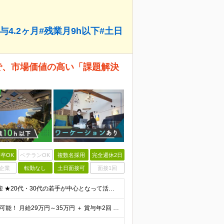
与4.2ヶ月#残業月9h以下#土日
案で、市場価値の高い「課題解決
卒OK
ベテランOK
複数名採用
完全週休2日
企業
転勤なし
土日面接可
面接1回
★業界知識なしでもOK！異業種からのチャレンジ大歓迎 ★20代・30代の若手が中心となって活躍中 ◆学歴不問（学歴よりも、意欲とこれまでのご経験を評価する人物重視の採用です） 【必須条件】 ■法人営
★賞与4.2ヶ月分（昨年度実績）＆手当充実で年収UPも可能！ 月給29万円～35万円 ＋ 賞与年2回 ＋ 各種手当 ※前職（現職）の給与・経験・スキルを最大限考慮して金額を決定します。 ＜充実の手