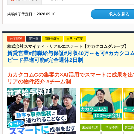
求人を見る
掲載終了予定日：
2026.09.10
終了間近
正社員
面接情報有
自己PR不要
株式会社スマイティ・リアルエステート【カカクコムグループ】
賃貸営業#前職給与保証#月収40万～も可#カカクコ
ピード昇進可能#完全週休2日制
カカクコムGの集客力×AI活用でスマートに成果を出す
リアの物件紹介 #チーム制
未経験歓迎
学歴不問
第二新