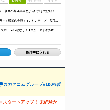
企業
転勤なし
土日面接可
面接1回
◆不動産業界でのお仕事経験をお持ちの方 ※学歴不問 第二新卒の方や業界歴が長い方も大歓迎！ 組織を一から創り上げる環境で、一緒に成長していきませんか？
★月収40万円以上も可能！ ★前職給与保証 月給32.7万円～＋残業代全額＋インセンティブ＋各種手当 ※経験・スキルを考慮し決定します。 ※試用期間6ヶ月間の給与や待遇に差異はございません。 ※残
★渋谷駅から徒歩6分／表参道駅から徒歩7分のアクセス抜群！ ★転勤なし！ ■住所：東京都渋谷区渋谷1-7-2 VORT渋谷east2 2階 周辺にはカフェや飲食店も充実。 仕事帰りの時間も楽しめま
検討中に入れる
手カカクコムグループ#100%反
×スタートアップ！ 未経験か