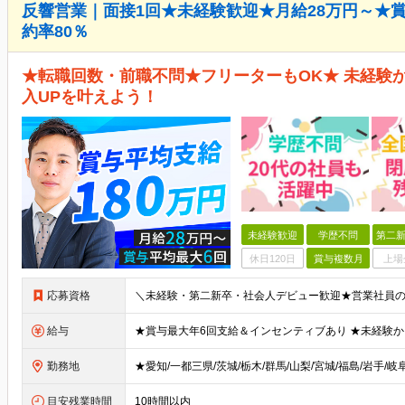
反響営業｜面接1回★未経験歓迎★月給28万円～★賞
約率80％
★転職回数・前職不問★フリーターもOK★ 未経験
入UPを叶えよう！
未経験歓迎
学歴不問
第二新
休日120日
賞与複数月
上場
応募資格
給与
勤務地
目安残業時間
10時間以内