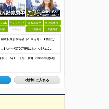
卒OK
ベテランOK
複数名採用
完全週休2日
企業
転勤なし
土日面接可
面接1回
◎100％人物や意欲重視の採用 高卒以上 普通自動車第一種運転免許取得者（AT限定可） ★職歴は全く問いません！ 前向きにコツコツと向き合える方であれば結果がついてくるお仕事です。 現職・無職、正社
＼平均年収819万円！社員の最大年収3,131万円／ ＼2人に1人が年収700万円以上／ ＼5人に1人が年収1,000万円以上！／ 固定給だけで、年収524万円も可能！ インセンティブだけでなく固定給
■全国各地の事業所で募集中 ■積極採用エリア：東京・神奈川・埼玉・千葉・愛知 ※希望の勤務地で働ける！通勤可能な事業所を選定していきます ※地元に戻って働きたいUターン希望者も歓迎します！ ※社用車を
検討中に入れる