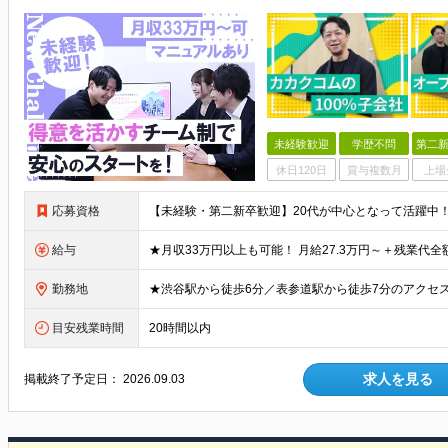
未経験歓迎
学歴不問
第二新
休日120日
賞与複数月
上場
応募資格
給与
勤務地
目安残業時間
20時間以内
求人を見る
掲載終了予定日：
2026.09.03