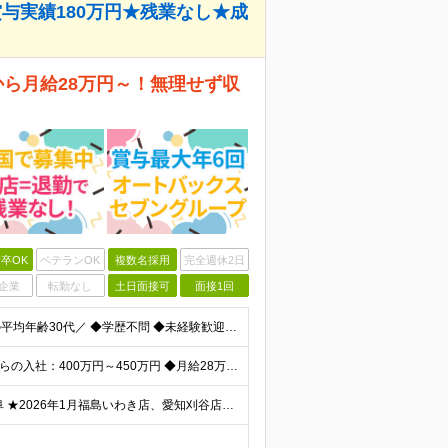
与実績180万円★残業なし★成
から月給28万円～！無理せず収
卒OK
ベテランOK
複数名採用
完全週休2日
企業
転勤なし
土日面接可
面接1回
＼未経験・第二新卒・社会人デビュー歓迎★営業社員の平均年齢30代／ ◆学歴不問 ◆未経験歓迎 ◆普通自動車免許(AT限定可) ◆39歳までの方（若年層の長期キャリア形成を図るため） ★接客経験がない
★賞与最大年6回支給＆インセンティブあり ★未経験からの入社：400万円～450万円 ◆月給28万円以上～65万円インセンティブ＋各種手当 ※経験・スキルなどを考慮のうえ、決定いたします。 ※試用期
★愛知/一都三県/茨城/栃木/群馬/山梨/宮城/福島/岩手/岐阜 ★2026年1月福島いわき店、愛知刈谷店がオープン ◆愛知県 刈谷店／愛知県刈谷市中手町6-510 豊橋店／愛知県豊橋市新栄町大溝2