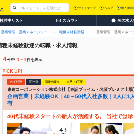
サイトマップ
ヘルプ
求人掲載
検討中リスト
スカウト
AIの求
営業管理・営業マネージャー
職種未経験歓迎
営業管理・営業マネージ
 職種未経験歓迎の転職・求人情報
4
1～4
件中
件を表示
PICK UP!
終了間近
正社員
面接情報有
自己PR不要
東建コーポレーション株式会社【東証プライム・名証プレミア上場
企画営業｜未経験OK｜40～50代入社多数｜2人に1
有
40代未経験スタートの新人が活躍する。 当社では