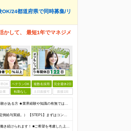
OK/24都道府県で同時募集/リ
活かして、 最短1年でマネジメ
卒OK
ベテランOK
複数名採用
完全週休2日
企業
転勤なし
土日面接可
面接1回
≪業界未経験者も歓迎≫ ◆高卒以上 ◆2年以上社会人経験がある方 ★業界経験や知識の有無ではなく、 「そのお客さまにとっての最善策を真剣に考える姿勢」や 「お客さまにベストまたはセカンドベストの施
◎マネジメント職平均年収1400万円（2025年度の税込定例給与実績。） 【STEP1】まずはコンサルタントからスタート ◆初任給月給：20万円から35万円＋業績給＋賞与年4回（※個人業績による）
★転勤なし ★リモートワークOK ★住み慣れた街で長く働き続けられます！ ■ご希望を考慮した上で勤務地を決定いたします ■地域のお客さまとの長期に亘る信頼関係を重視するため転勤無し。 ■U・Iタ