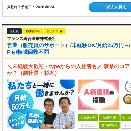
求人を見る
掲載終了予定日：
2026.08.24
正社員
面接情報有
自己PR不要
フランス総合医療株式会社
営業（販売員のサポート）/未経験OK/月給25万円～/
Pも/転職回数不問
＼未経験大歓迎・typeからの入社者も／ 事業のコ
か？（副社長・杉木）
未経験歓迎
学歴不問
第二新
休日120日
賞与複数月
上場