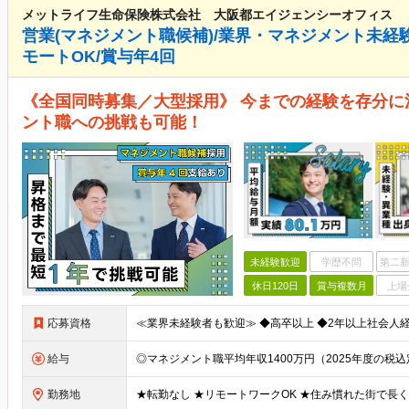
メットライフ生命保険株式会社 大阪都エイジェンシーオフィス
営業(マネジメント職候補)/業界・マネジメント未経験
モートOK/賞与年4回
《全国同時募集／大型採用》 今までの経験を存分に
ント職への挑戦も可能！
未経験歓迎
学歴不問
第二新
休日120日
賞与複数月
上場
応募資格
給与
勤務地