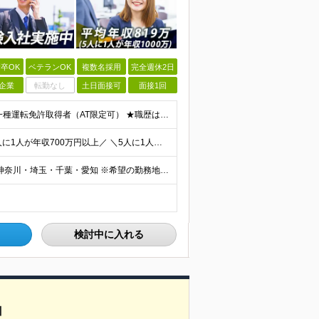
卒OK
ベテランOK
複数名採用
完全週休2日
企業
転勤なし
土日面接可
面接1回
◎100％人物や意欲重視の採用 高卒以上 普通自動車第一種運転免許取得者（AT限定可） ★職歴は全く問いません！ 前向きにコツコツと向き合える方であれば結果がついてくるお仕事です。 現職・無職、正社
＼平均年収819万円！社員の最大年収3,131万円／ ＼2人に1人が年収700万円以上／ ＼5人に1人が年収1,000万円以上！／ 固定給だけで、年収524万円も可能！ インセンティブだけでなく固定給
■全国各地の事業所で募集中 ■積極採用エリア：東京・神奈川・埼玉・千葉・愛知 ※希望の勤務地で働ける！通勤可能な事業所を選定していきます ※地元に戻って働きたいUターン希望者も歓迎します！ ※社用車を
検討中に入れる
】