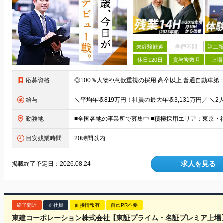
未経験歓迎
学歴不問
第二新
休日120日
賞与複数月
上場
応募資格
給与
勤務地
目安残業時間
20時間以内
求人を見る
掲載終了予定日：
2026.08.24
終了間近
正社員
面接情報有
自己PR不要
東建コーポレーション株式会社【東証プライム・名証プレミア上場