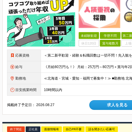
未経験歓迎
学歴不問
第二新
休日120日
賞与複数月
上場
応募資格
給与
勤務地
目安残業時間
10時間以内
求人を見る
掲載終了予定日：
2026.08.27
終了間近
正社員
面接情報有
自己PR不要
話を聞きたい応募可