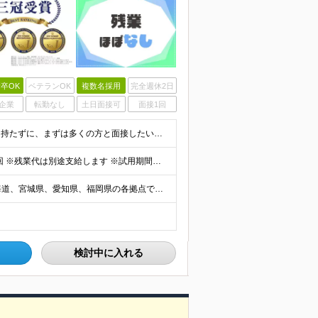
卒OK
ベテランOK
複数名採用
完全週休2日
企業
転勤なし
土日面接可
面接1回
＜第二新卒歓迎・経験＆転職回数は一切不問！先入観を持たずに、まずは多くの方と面接したいと考えています＞ ◆未経験OK ◆学歴不問 ◆簡単なPC入力に抵抗がない方 ◆普通自動車免許をお持ちの方 《代
《月給80万円も！》 月給：25万円～80万円＋賞与年2回 ※残業代は別途支給します ※試用期間は2ヶ月（待遇・給与・雇用形態に差異はありません） ※経験・スキルに応じて決定します
≪北海道・宮城・愛知・福岡で募集中！≫ ■勤務地 北海道、宮城県、愛知県、福岡県の各拠点で募集いたします。 ■本社 東京都港区六本木4丁目1番16号 六本木ハイツB1階 ※転勤あり ※入社後1か
検討中に入れる