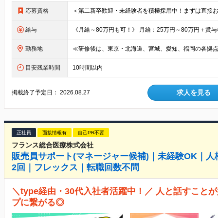
応募資格
給与
勤務地
目安残業時間
10時間以内
求人を見る
掲載終了予定日：
2026.08.27
正社員
面接情報有
自己PR不要
フランス総合医療株式会社
販売員サポート(マネージャー候補)｜未経験OK｜人
2回｜フレックス｜転職回数不問
＼type経由・30代入社者活躍中！／ 人と話すこ
プに繋がる◎