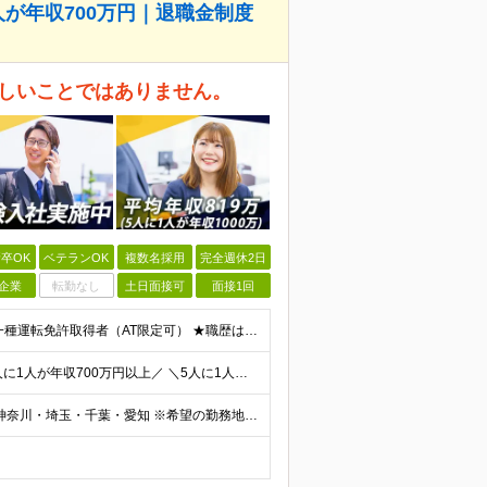
人が年収700万円｜退職金制度
珍しいことではありません。
卒OK
ベテランOK
複数名採用
完全週休2日
企業
転勤なし
土日面接可
面接1回
◎100％人物や意欲重視の採用 高卒以上 普通自動車第一種運転免許取得者（AT限定可） ★職歴は全く問いません！ 前向きにコツコツと向き合える方であれば結果がついてくるお仕事です。 現職・無職、正社
＼平均年収819万円！社員の最大年収3,131万円／ ＼2人に1人が年収700万円以上／ ＼5人に1人が年収1,000万円以上！／ 固定給だけで、年収524万円も可能！ インセンティブだけでなく固定給
■全国各地の事業所で募集中 ■積極採用エリア：東京・神奈川・埼玉・千葉・愛知 ※希望の勤務地で働ける！通勤可能な事業所を選定していきます ※地元に戻って働きたいUターン希望者も歓迎します！ ※社用車を