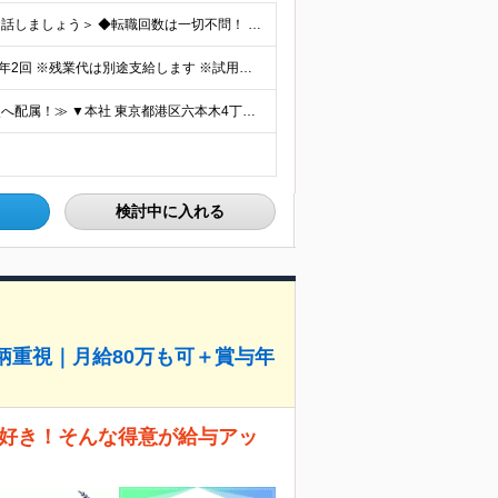
＜第二新卒歓迎・未経験者を積極採用中！まずは直接お話しましょう＞ ◆転職回数は一切不問！ ◆学歴不問 ◆未経験OK 《代表取締役副社長の杉木が採用で心がけていること》 どこで才能が開花するかわからな
《月給～80万円も可！》 月給：25万円～80万円＋賞与年2回 ※残業代は別途支給します ※試用期間は2ヶ月（待遇・給与・雇用形態に差異はありません） ※経験・スキルに応じて決定します
≪研修後は、東京・北海道、宮城、愛知、福岡の各拠点へ配属！≫ ▼本社 東京都港区六本木4丁目1番16号 六本木ハイツB1階 （研修地：首都圏の支店にて） ▼研修後の配属先 東京都、北海道、宮城県、
検討中に入れる
柄重視｜月給80万も可＋賞与年
とが好き！そんな得意が給与アッ