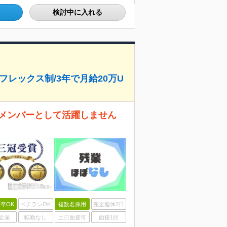
検討中に入れる
フレックス制/3年で月給20万U
アメンバーとして活躍しません
卒OK
ベテランOK
複数名採用
完全週休2日
企業
転勤なし
土日面接可
面接1回