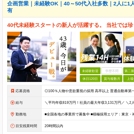
企画営業｜未経験OK｜40～50代入社多数｜2人に1
有
40代未経験スタートの新人が活躍する。 当社では
未経験歓迎
学歴不問
第二新
休日120日
賞与複数月
上場
応募資格
給与
勤務地
目安残業時間
20時間以内