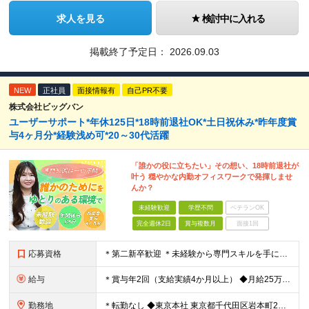
求人を見る
検討中に入れる
掲載終了予定日：
2026.09.03
NEW
正社員
面接情報有
自己PR不要
株式会社ビッグバン
ユーザーサポート*年休125日*18時前退社OK*土日祝休み*昨年度賞
与4ヶ月分*経験浅め可*20～30代活躍
「誰かの役に立ちたい」その想い、18時前退社が
叶う 穏やかな内勤オフィスワークで発揮しませ
んか？
未経験歓迎
学歴不問
ベテランOK
完全週休2日
賞与複数月
面接1回
応募資格
＊第二新卒歓迎 ＊未経験から専門スキルを手に！ ◆基本的なPCスキル （WordやExcelでの文字入力、データ編集が可能な程度を想定しています） ◆学歴不問 ★求める人物像： ・「誰かのサポート
給与
＊賞与年2回（支給実績4か月以上） ◆月給25万円以上（各種手当含む＋残業代＋賞与年2回 ※残業代は全額支給 ※試用期間3か月あり（試用期間中の一部手当の支給なし/給与差異なし） 【固定残業代につ
勤務地
＊転勤なし ◆東京本社 東京都千代⽥区岩本町2丁⽬8番12号 NKビル9F ※(変更の範囲)変更なし