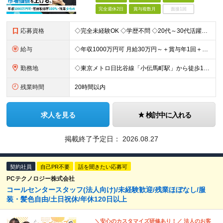
完全週休2日
賞与複数月
面接1回
応募資格
◇完全未経験OK ◇学歴不問 ◇20代～30代活躍中 ＜代表よりメッセージ＞ 「最初の会社がどうしても合わなかった…」 という方も少なくないでしょう。 なので、採用において、前職の仕事内容そのものは
給与
◇年収1000万円可 月給30万円～＋賞与年1回＋インセンティブ＋各種手当 ※経験・スキルに応じて決定します。 ※残業代は全額支給します。 ※試用期間6か月（期間中の給与については3ヶ月目まで月給2
勤務地
◇東京メトロ日比谷線「小伝馬町駅」から徒歩1分 ＜オフィス周辺について＞ ◎評判の高いハンバーガー店 ◎定番ビストロのランチ ◎人気のラーメン屋 ◎カフェランチ＆ドリンク など、徒歩圏内でリーズナブ
残業時間
20時間以内
求人を見る
検討中に入れる
掲載終了予定日：
2026.08.27
契約社員
自己PR不要
話を聞きたい応募可
PCテクノロジー株式会社
コールセンタースタッフ(法人向け)/未経験歓迎/残業ほぼなし/服
装・髪色自由/土日祝休/年休120日以上
＼安心のカスタマイズ研修あり！／ 法人のお客