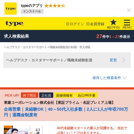
typeのアプリ
インストール
ログイン
会員登録
検討中(
0
)
MENU
27
求人検索結果
件中
1～27
件表示
ヘルプデスク・カスタマーサポート × 職種未経験歓迎の転職・求人情報
ヘルプデスク・カスタマーサポート／職種未経験歓迎
変更
保存した検索条件
PICK UP!
終了間近
正社員
面接情報有
自己PR不要
東建コーポレーション株式会社【東証プライム・名証プレミア上場】
企画営業｜未経験OK｜40～50代入社多数｜2人に1人が年収700万
円｜退職金制度有
40代未経験スタートの新人が活躍する。 当社で
は珍しいことではありません。