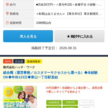
給与
■月給30万円～＋賞与年2回＋各種手当 ※経験・スキルに応じて決定します。 ※45時間分の固定残業代（78,000円～）を含みます。超過分は全額支給します。 ※試用期間3～6ヶ月／給与と待遇変更なし
勤務地
≪転勤はありません≫ 【東京本社】 東京都港区芝1-9-3 芝マツラビル4F (変更の範囲)上記を除く当社関連勤務地
残業時間
20時間以内
求人を見る
検討中に入れる
掲載終了予定日：
2026.08.31
NEW
正社員
面接情報有
株式会社ハッチ・ワーク
総合職（運営事務／カスタマーサクセスから選べる）◆未経験
OK◆年休123日◆青山一丁目駅直結
20代活躍中！未経験から上場企業へ。 成長企業
で新しいキャリアを始めよう
未経験歓迎
学歴不問
ベテランOK