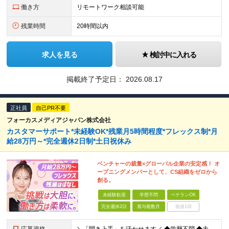
働き方
リモートワーク相談可能
残業時間
20時間以内
求人を見る
検討中に入れる
掲載終了予定日：
2026.08.17
正社員
自己PR不要
フォーカスメディアジャパン株式会社
カスタマーサポート*未経験OK*残業月5時間程度*フレックス制*月
給28万円～*完全週休2日制*土日祝休み
ベンチャーの裁量×グローバル企業の安定感！ オ
ープニングメンバーとして、CS組織をゼロから
創る。
未経験歓迎
学歴不問
ベテランOK
完全週休2日
賞与複数月
面接1回