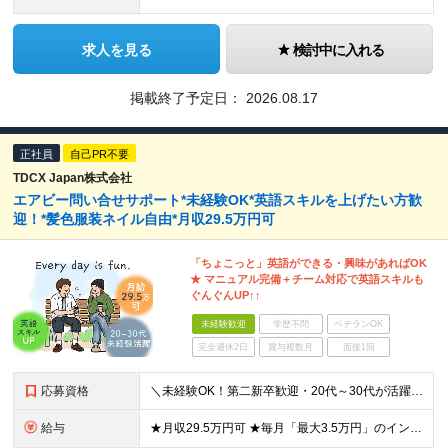
求人を見る
検討中に入れる
掲載終了予定日：
2026.08.17
正社員
自己PR不要
TDCX Japan株式会社
エアビー問い合せサポート*未経験OK*英語スキルを上げたい方歓
迎！*髪色服装ネイル自由*月収29.5万円可
「ちょこっと」英語ができる・興味があればOK
★ マニュアル完備＋チーム対応で英語スキルも
ぐんぐんUP↑↑
未経験歓迎
学歴不問
ベテランOK
完全週休2日
賞与複数月
面接1回
応募資格
＼未経験OK！第二新卒歓迎・20代～30代が活躍中／ ■高卒以上 ■基本的なビジネスマナーをお持ちの方 ■以下いずれかを満たす方は歓迎します ・営業、接客、販売、受付応対など「お客様対応」の経験 ・P
給与
★月収29.5万円可 ★毎月「最大3.5万円」のインセンティブあり 月給26万円～＋インセンティブ（月最大3.5万円） ※経験・スキルなどを考慮し決定します ※残業代は1分単位で支給いたします ※試用