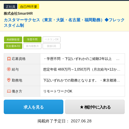
正社員
自己PR不要
株式会社SmartHR
カスタマーサクセス（東京・大阪・名古屋・福岡勤務）◆フレック
スタイム制
未経験歓迎
学歴不問
ベテランOK
完全週休2日
賞与複数月
面接1回
応募資格
・学歴不問 ・下記いずれかのご経験2年以上 ┗スタマーサクセスとしてのご経験 ┗IT・SaaS業界での営業経験 ┗SEとしてのシステム導入経験、顧客折衝経験 ┗HR業界において営業として法人顧
給与
想定年収 469万円～1,050万円（月次給与×12か月＋成果給） 月額（基本給）：24万4,540円～54万9,760円 固定残業手当/月：8万6,492円～19万3,368円（固定残業時間45時
勤務地
下記いずれかでの勤務となります。 ・東京都港区六本木3-2-1 住友不動産六本木グランドタワー ・大阪府大阪市北区大深町4-20 グランフロント大阪タワーA 34階 ・福岡県福岡市中央区天神2丁目4
働き方
リモートワークOK
求人を見る
検討中に入れる
掲載終了予定日：
2027.06.28