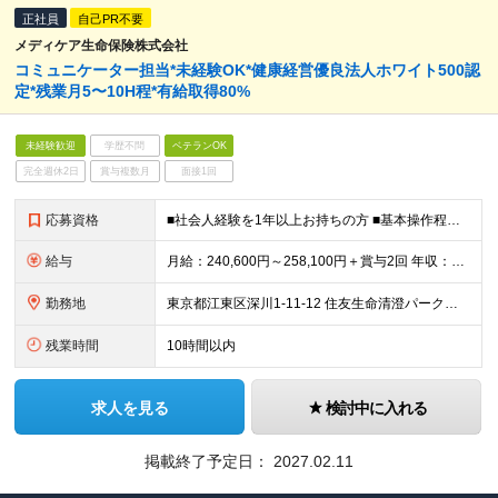
正社員
自己PR不要
メディケア生命保険株式会社
コミュニケーター担当*未経験OK*健康経営優良法人ホワイト500認
定*残業月5〜10H程*有給取得80%
未経験歓迎
学歴不問
ベテランOK
完全週休2日
賞与複数月
面接1回
応募資格
■社会人経験を1年以上お持ちの方 ■基本操作程度のOAスキルをお持ちの方 ■営業や販売接客サービスなど業務経験をお持ちの方（業界不問）
給与
月給：240,600円～258,100円＋賞与2回 年収：361万円～433万円 ※残業代は別途支給。 ※上記はあくまでも最低保証給となります。経験・スキルを考慮の上、決定いたします。 ※試用期間3
勤務地
東京都江東区深川1-11-12 住友生命清澄パークビル ※転勤の可能性はありません。 (変更の範囲)上記を除く当社関連勤務地
残業時間
10時間以内
求人を見る
検討中に入れる
掲載終了予定日：
2027.02.11