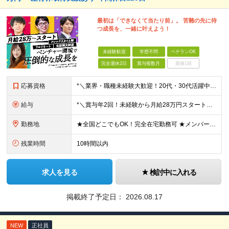
最初は「できなくて当たり前」。 苦難の先に待
つ成長を、一緒に叶えよう！
未経験歓迎
学歴不問
ベテランOK
完全週休2日
賞与複数月
面接1回
応募資格
*＼業界・職種未経験大歓迎！20代・30代活躍中／* ◆学歴不問 ◆第二新卒OK ≪こんな人にはピッタリです♪≫ ・何かしらの営業経験をお持ちの方 ・自ら目標を立てて、セルフコントロールを楽しめる
給与
*＼賞与年2回！未経験から月給28万円スタート／* ★昇給年12回あり！随時昇給のチャンス ◆月給28万～40万円＋賞与年2回＋各種インセンティブ ※経験・スキルを考慮の上、決定します ※試用期間
勤務地
★全国どこでもOK！完全在宅勤務可 ★メンバーは北海道・新潟・茨城・東京・静岡・愛知・兵庫・福岡など、全国様々な地域にて活躍中です♪ 【本社】 東京都渋谷区恵比寿1-13-1鈴木ビル3F (変更の
残業時間
10時間以内
求人を見る
検討中に入れる
掲載終了予定日：
2026.08.17
NEW
正社員