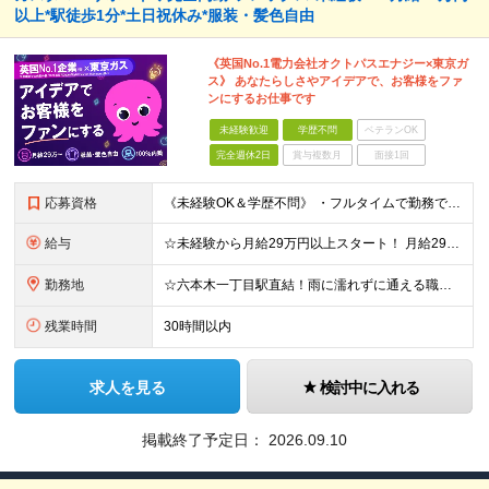
以上*駅徒歩1分*土日祝休み*服装・髪色自由
《英国No.1電力会社オクトパスエナジー×東京ガ
ス》 あなたらしさやアイデアで、お客様をファ
ンにするお仕事です
未経験歓迎
学歴不問
ベテランOK
完全週休2日
賞与複数月
面接1回
応募資格
《未経験OK＆学歴不問》 ・フルタイムで勤務できる方 ・オフィス勤務が可能な方 ・日本語がネイティブレベルの方 ☆外国籍の方もご活躍いただけます！ ＼こんな方にピッタリです！／ ◎数字やノルマに追わ
給与
☆未経験から月給29万円以上スタート！ 月給29万1,582円～37万4,957円（生涯設計手当を含む）＋交通費全額支給 ★評価について 対応数などの「数字」では評価しません。 日々の対応の丁寧さな
勤務地
☆六本木一丁目駅直結！雨に濡れずに通える職場 【本社】東京都港区六本木1-4-5 アークヒルズサウスタワー18F ※(変更の範囲)上記を除く当社関連勤務地 ＼オンもオフも充実する、六本木エリアでの
残業時間
30時間以内
求人を見る
検討中に入れる
掲載終了予定日：
2026.09.10