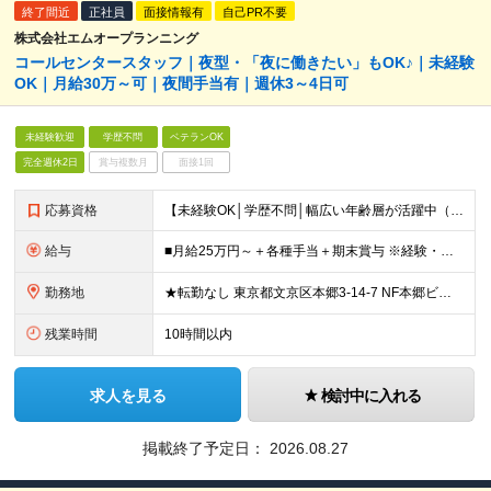
終了間近
正社員
面接情報有
自己PR不要
株式会社エムオープランニング
コールセンタースタッフ｜夜型・「夜に働きたい」もOK♪｜未経験
OK｜月給30万～可｜夜間手当有｜週休3～4日可
未経験歓迎
学歴不問
ベテランOK
完全週休2日
賞与複数月
面接1回
応募資格
【未経験OK│学歴不問│幅広い年齢層が活躍中（20代/30代/40代/50代）】 ◇基本的なPCスキル（入力・検索など）をお持ちの方 ＼こんな方を歓迎します／ ◎販売・サービス経験者歓迎（落ち着いた
給与
■月給25万円～＋各種手当＋期末賞与 ※経験・年齢・スキルを考慮し決定します ※深夜・土日・時間帯手当あり ※22時以降・夜勤・土日出勤で手当加算、月30万円以上も可 ※残業代は1分単位で全額支給し
勤務地
★転勤なし 東京都文京区本郷3-14-7 NF本郷ビル ★2026年11月頃より海浜幕張エリアに移転予定！ 千葉県千葉市美浜区中瀬1-6 駅から屋根付き通路を利用して通勤可能なため、 雨の日でも
残業時間
10時間以内
求人を見る
検討中に入れる
掲載終了予定日：
2026.08.27