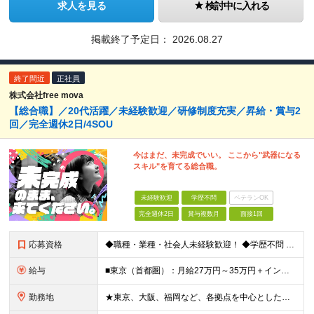
求人を見る
検討中に入れる
掲載終了予定日：
2026.08.27
終了間近
正社員
株式会社free mova
【総合職】／20代活躍／未経験歓迎／研修制度充実／昇給・賞与2
回／完全週休2日/4SOU
今はまだ、未完成でいい。 ここから"武器になる
スキル"を育てる総合職。
未経験歓迎
学歴不問
ベテランOK
完全週休2日
賞与複数月
面接1回
応募資格
◆職種・業種・社会人未経験歓迎！ ◆学歴不問 ◆34歳以下の方 ※若年層の長期キャリア形成のため ◎メンバーの99％が未経験入社 ◎人柄・ポテンシャル重視採用 ◎早期から活躍したい方大歓迎 経験や
給与
■東京（首都圏）：月給27万円～35万円＋インセンティブ ■大阪：月給25万円～35万円＋インセンティブ ■その他地方：月給23万円～35万円＋インセンティブ ※上記の額には下記の固定残業代を含みま
勤務地
★東京、大阪、福岡など、各拠点を中心とした全国採用 ★仙台、名古屋で積極採用中 ★希望に沿わない転勤なし ★U・Iターン歓迎 ■東京本社 東京都渋谷区道玄坂2-25-12 道玄坂通3階3-1a ■