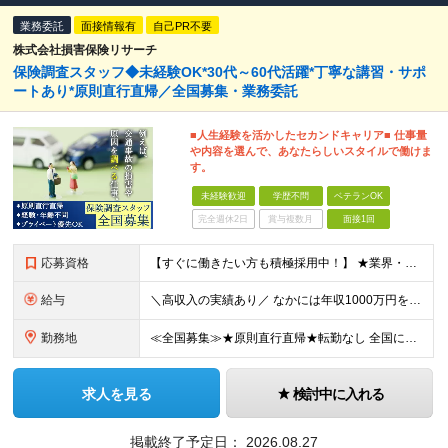
業務委託
面接情報有
自己PR不要
株式会社損害保険リサーチ
保険調査スタッフ◆未経験OK*30代～60代活躍*丁寧な講習・サポ
ートあり*原則直行直帰／全国募集・業務委託
■人生経験を活かしたセカンドキャリア■ 仕事量
や内容を選んで、あなたらしいスタイルで働けま
す。
未経験歓迎
学歴不問
ベテランOK
完全週休2日
賞与複数月
面接1回
応募資格
【すぐに働きたい方も積極採用中！】 ★業界・職種未経験の方も歓迎…特別な知識は不問です ★年齢不問…40代50代を中心に幅広い年齢層の方が活躍中です ※学歴不問 ≪異業種出身の未経験者も活躍していま
給与
＼高収入の実績あり／ なかには年収1000万円を超えるスペシャリストもいらっしゃいます！ 【完全出来高報酬制】 ★仕事に慣れるまで収入をサポート 1か月目：報酬が通常の2倍 2か月目：報酬が通常の1
勤務地
≪全国募集≫★原則直行直帰★転勤なし 全国に55の拠点を展開していますので、現在お住いの地域で働けます。また、原則直行直帰で調査を行い、レポート作成はご自宅にて行うことができるため、自分のペースで働け
求人を見る
検討中に入れる
掲載終了予定日：
2026.08.27