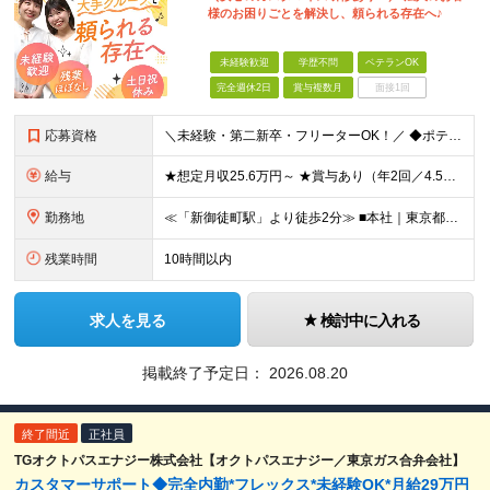
様のお困りごとを解決し、頼られる存在へ♪
未経験歓迎
学歴不問
ベテランOK
完全週休2日
賞与複数月
面接1回
応募資格
＼未経験・第二新卒・フリーターOK！／ ◆ポテンシャル・人物重視の採用です！ ◆学歴不問 ≪こんな方を歓迎します≫ ・チームワークを大切に働きたい方 ・人の役に立つ仕事をしたい方 ・人から頼られるこ
給与
★想定月収25.6万円～ ★賞与あり（年2回／4.5ヶ月分 ※昨年度実績）※正社員登用後 ◆時給1,600円～＋残業代 ※経験・年齢を考慮の上、決定します ※時間外手当あり（1分単位で全額支給） ※
勤務地
≪「新御徒町駅」より徒歩2分≫ ■本社｜東京都台東区元浅草1-1-1 ヒューリック新御徒町 (変更の範囲)当社の定める場所（本社および支社、事業所等）
残業時間
10時間以内
求人を見る
検討中に入れる
掲載終了予定日：
2026.08.20
終了間近
正社員
TGオクトパスエナジー株式会社【オクトパスエナジー／東京ガス合弁会社】
カスタマーサポート◆完全内勤*フレックス*未経験OK*月給29万円