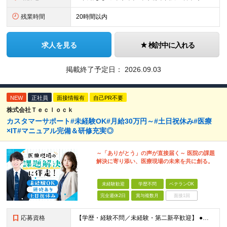
残業時間
20時間以内
求人を見る
検討中に入れる
掲載終了予定日：
2026.09.03
NEW
正社員
面接情報有
自己PR不要
株式会社Ｔｅｃｌｏｃｋ
カスタマーサポート#未経験OK#月給30万円～#土日祝休み#医療
×IT#マニュアル完備＆研修充実◎
～「ありがとう」の声が直接届く～ 医院の課題
解決に寄り添い、医療現場の未来を共に創る。
未経験歓迎
学歴不問
ベテランOK
完全週休2日
賞与複数月
面接1回
応募資格
【学歴・経験不問／未経験・第二新卒歓迎】 ●基本的なPCスキルをお持ちの方 ●相手の立場に立って考え、困っている人をサポートしたい方 ～こんな方にぴったりです～ ・人と話すことが好きな方 ・相手の立