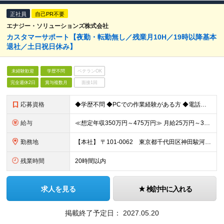
正社員
自己PR不要
エナジー・ソリューションズ株式会社
カスタマーサポート【夜勤・転勤無し／残業月10H／19時以降基本
退社／土日祝日休み】
未経験歓迎
学歴不問
ベテランOK
完全週休2日
賞与複数月
面接1回
応募資格
◆学歴不問 ◆PCでの作業経験がある方 ◆電話対応に抵抗のない方
給与
≪想定年収350万円～475万円≫ 月給25万円～34万円＋賞与年2回（1ヶ月×2） ※月給には月30時間分(46,992円～)のみなし残業代を含みます。 超過分は別途支給します ※前職や経験を考
勤務地
【本社】 〒101-0062 東京都千代田区神田駿河台2丁目3-11 ヒューリック御茶ノ水ビル11F
残業時間
20時間以内
求人を見る
検討中に入れる
掲載終了予定日：
2027.05.20