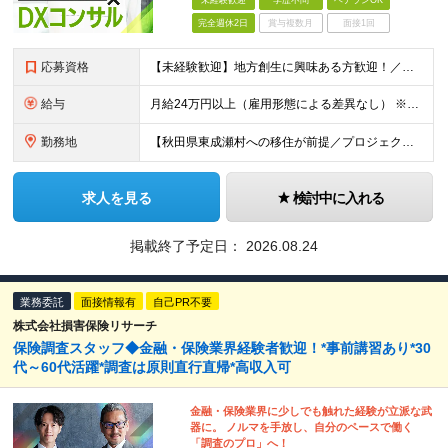
未経験歓迎
学歴不問
ベテランOK
完全週休2日
賞与複数月
面接1回
応募資格
【未経験歓迎】地方創生に興味ある方歓迎！／東成瀬村に移住できる方が対象です ＜経験・スキルは問いません！＞ ★学歴不問 ★IT業界・コンサルタント未経験者も歓迎 ★第二新卒、社会人経験の浅い方もOK
給与
月給24万円以上（雇用形態による差異なし） ※実務経験者は入社前に査定面談を実施のうえスキルや実績をベースに別途提示します。 ※IT・WEB業界の経験が5年以上ある方は、別途査定のうえ給与を決定します
勤務地
【秋田県東成瀬村への移住が前提／プロジェクトにより、客先へ出向いたり、他の自治体に赴任する可能性があります】 秋田県雄勝郡東成瀬村田子内仙人下30-1 東成瀬村山村開発センター内 ★紅茶とコーヒーが無
求人を見る
検討中に入れる
掲載終了予定日：
2026.08.24
業務委託
面接情報有
自己PR不要
株式会社損害保険リサーチ
保険調査スタッフ◆金融・保険業界経験者歓迎！*事前講習あり*30
代～60代活躍*調査は原則直行直帰*高収入可
金融・保険業界に少しでも触れた経験が立派な武
器に。 ノルマを手放し、自分のペースで働く
「調査のプロ」へ！