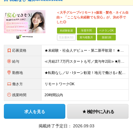
＜大手グループ×リモート×服装・髪色・ネイル自
由＞ 「ここなら未経験でも安心」が、決め手で
した◎
未経験歓迎
学歴不問
ベテランOK
完全週休2日
賞与複数月
面接1回
応募資格
★未経験・社会人デビュー・第二新卒歓迎！ ★フリーターやブランクのある方も大歓迎！ ★20～40代幅広く活躍中 ■学歴不問 ＼こんな方にピッタリ／ --------------------- □ 正
給与
≪月給27.7万円スタートも可／賞与年2回≫ ■月給21万円～27.7万円＋各種手当＋賞与年2回 ※給与は勤務地に応じて変更します ※年齢や経験・スキルなどを考慮して決定します ※時間外手当は全額支給
勤務地
★転勤なし／U・Iターン歓迎！地元で働ける♪ 配属先：東京・神奈川・千葉・長野・石川・大阪・福岡・札幌・愛知・広島にある『NTTドコモ』グループ 《勤務地一覧》 ■東京 ・東京都新宿区新宿4-1-6
働き方
リモートワークOK
残業時間
20時間以内
求人を見る
検討中に入れる
掲載終了予定日：
2026.09.03