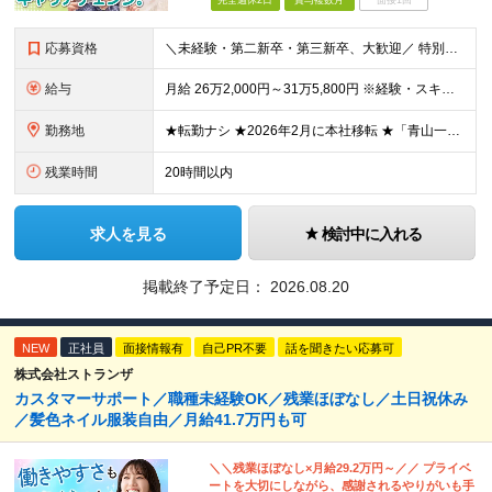
完全週休2日
賞与複数月
面接1回
応募資格
＼未経験・第二新卒・第三新卒、大歓迎／ 特別なスキルや業界経験は一切問いません。 「新しいことに挑戦したい」「腰を据えて長く働きたい」── そんな気持ちを、私たちは何よりも大切にしています。 中
給与
月給 26万2,000円～31万5,800円 ※経験・スキルを考慮し、当社規定により決定いたします ※上記月給には固定残業代として30時間分（50,100円～61,300円）を含みます。超過分は別途全
勤務地
★転勤ナシ ★2026年2月に本社移転 ★「青山一丁目駅」直結 ＜本社＞ 東京都港区南青山1-1-1 新青山ビル西館5階
残業時間
20時間以内
求人を見る
検討中に入れる
掲載終了予定日：
2026.08.20
NEW
正社員
面接情報有
自己PR不要
話を聞きたい応募可
株式会社ストランザ
カスタマーサポート／職種未経験OK／残業ほぼなし／土日祝休み
／髪色ネイル服装自由／月給41.7万円も可
＼＼残業ほぼなし×月給29.2万円～／／ プライベ
ートを大切にしながら、感謝されるやりがいも手