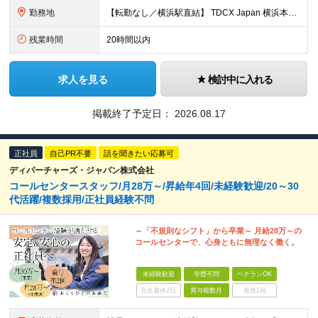
勤務地
【転勤なし／横浜駅直結】 TDCX Japan 横浜本社 神奈川県横浜市神奈川区金港町1‐7 横浜ダイヤビル ※横浜駅直結のため、雨の日も濡れずに通勤可能です ※ビル内にはコンビニもあり、休憩時間のリ
残業時間
20時間以内
求人を見る
検討中に入れる
掲載終了予定日：
2026.08.17
正社員
自己PR不要
話を聞きたい応募可
ディパーチャーズ・ジャパン株式会社
コールセンタースタッフ/月28万～/昇給年4回/未経験歓迎/20～30
代活躍/複数採用/正社員経験不問
～「不規則なシフト」から卒業～ 月給28万～の
コールセンターで、心身ともに無理なく働く。
未経験歓迎
学歴不問
ベテランOK
完全週休2日
賞与複数月
面接1回