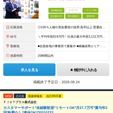
未経験歓迎
学歴不問
ベテランOK
完全週休2日
賞与複数月
面接1回
応募資格
◎100％人物や意欲重視の採用 高卒以上 普通自動車第一種運転免許取得者（AT限定可） ★職歴は全く問いません！ 前向きにコツコツと向き合える方であれば結果がついてくるお仕事です。 現職・無職、正社
給与
＼平均年収819万円！社員の最大年収3,131万円／ ＼2人に1人が年収700万円以上／ ＼5人に1人が年収1,000万円以上！／ 固定給だけで、年収524万円も可能！ インセンティブだけでなく固定給
勤務地
■全国各地の事業所で募集中 ■積極採用エリア：東京・神奈川・埼玉・千葉・愛知 ※希望の勤務地で働ける！通勤可能な事業所を選定していきます ※地元に戻って働きたいUターン希望者も歓迎します！ ※社用車を
残業時間
20時間以内
求人を見る
検討中に入れる
掲載終了予定日：
2026.08.24
NEW
正社員
面接情報有
自己PR不要
ＦＪＵＴプラス株式会社
カスタマーサポート*未経験歓迎*リモートOK*月27.7万可*賞与年2
回*転勤なし*連休OK/ZE010232