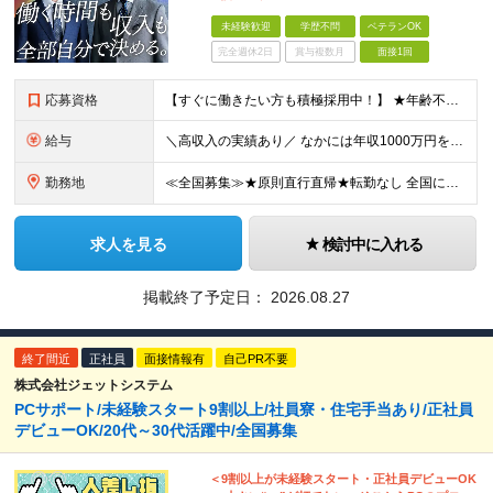
未経験歓迎
学歴不問
ベテランOK
完全週休2日
賞与複数月
面接1回
応募資格
【すぐに働きたい方も積極採用中！】 ★年齢不問…40代50代を中心に幅広い年齢層の方が活躍中です ★金融・保険業界の知識がある方 ★学歴不問 ≪異業種出身の未経験者も活躍しています≫ 調査員の半数以
給与
＼高収入の実績あり／ なかには年収1000万円を超える方もいらっしゃいます！ 【完全出来高報酬制】 ★仕事に慣れるまで収入をサポート 1か月目：報酬が通常の2倍 2か月目：報酬が通常の1.5倍 ※災
勤務地
≪全国募集≫★原則直行直帰★転勤なし 全国に55の拠点を展開していますので、現在お住いの地域で働けます。また、原則直行直帰で調査を行い、レポート作成はご自宅にて行うことができるため、自分のペースで働け
求人を見る
検討中に入れる
掲載終了予定日：
2026.08.27
終了間近
正社員
面接情報有
自己PR不要
株式会社ジェットシステム
PCサポート/未経験スタート9割以上/社員寮・住宅手当あり/正社員
デビューOK/20代～30代活躍中/全国募集
＜9割以上が未経験スタート・正社員デビューOK