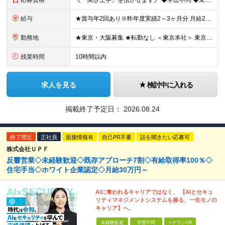
応募資格
＼「聞き上手」を活かせます／ ◆学歴不問 ◆未経験OK ◆第二新卒OK ＼ こんな方にぴったりです！ ／ ◆人の話をじっくり聞くのが好きな方 ◆「もっとこうしたらいいのに」と気づいたら考えてみた
給与
★賞与年2回あり※昨年度実績2～3ヶ月分 月給28万円～＋賞与年2回 ※試用期間6ヶ月あり。期間中の給与・待遇の差異はありません ※固定残業代（月20時間・33,000円～46,500円）を含みま
勤務地
★東京・大阪募集 ★転勤なし ＜東京本社＞ 東京都千代田区紀尾井町4-1 ニューオータニガーデンコート19F ＜大阪支店＞ 大阪府大阪市中央区平野町3-1-6 BizMiiX Yodoyabash
残業時間
10時間以内
求人を見る
検討中に入れる
掲載終了予定日：
2026.08.24
終了間近
正社員
面接情報有
自己PR不要
話を聞きたい応募可
株式会社ＵＰＦ
反響営業◇未経験歓迎◇既存アプローチ7割◇有給取得率100％◇
住宅手当◇ホワイト企業認定◇月給30万円～
AIに奪われるキャリアではなく、 【AIとセキュ
リティマネジメントシステムを操る、一生モノの
キャリア】へ。
未経験歓迎
学歴不問
ベテランOK