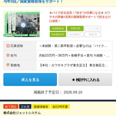
与年3回／国家資格取得をサポート！
★バイク好き必見！“好き”が仕事になる★ カワ
サキの研修×充実の資格取得サポートで好きなだ
け成長！
未経験歓迎
学歴不問
ベテランOK
完全週休2日
賞与複数月
面接1回
応募資格
＜未経験・第二新卒歓迎＞必要なのは「バイクが好き」という想いだけ！充実の研修体制 ■業種未経験 ■職種未経験 ■第二新卒・社会人デビュー ■社会人ブランクあり など… 入社前に求めることは、 「
給与
月給23万円～38万円＋各種手当＋賞与 ※経験・能力を考慮のうえ月給を決定いたします。 ※月給に固定残業代は含まれません。
勤務地
【本社・カワサキプラザ東京足立】 東京都足立区西新井栄町3-16-19
求人を見る
検討中に入れる
掲載終了予定日：
2026.09.10
終了間近
正社員
面接情報有
自己PR不要
株式会社ジェットシステム