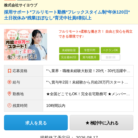
株式会社サイヨウブ
採用サポート*フルリモート勤務*フレックスタイム制*年休120日*
土日祝休み*残業ほぼなし*育児中社員8割以上
フルリモート×柔軟な働き方！ 自由と安心を両立
できる環境です♪
未経験歓迎
学歴不問
ベテランOK
完全週休2日
賞与複数月
面接1回
応募資格
*＼業界・職種未経験大歓迎！20代・30代活躍中／* ◆学歴不問 ◆第二新卒OK ◎ワークライフバランスを整えたい ◎誰かの役に立つ仕事がしたい ◎安心して長く働ける環境で活躍したい こんな想いを
給与
*＼賞与年2回！未経験から月給28万円スタート／* ◆月給28万～40万円＋賞与年2回＋各種インセンティブ ※経験・スキルを考慮の上、決定します ※試用期間6ヶ月間あり（期間中は月給26万円～にな
勤務地
★全国どこでもOK！完全在宅勤務可 ★メンバーは北海道・新潟・茨城・東京・静岡・愛知・兵庫・福岡など、全国様々な地域にて活躍中です♪ 【本社】 東京都渋谷区恵比寿1-13-1鈴木ビル3F (変更の
残業時間
10時間以内
求人を見る
検討中に入れる
掲載終了予定日：
2026.08.17