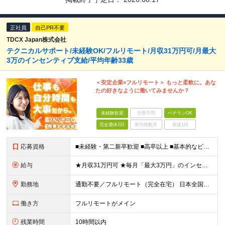
正社員
自己PR不要
TDCX Japan株式会社
テクニカルサポート/未経験OK/フルリモート/月収31万円可/月最大
3万のインセンティブ支給/平均年齢33歳
＜安定企業×フルリモート＞ もっと柔軟に。あな
たの好きなように働いてみませんか？
未経験歓迎
学歴不問
ベテランOK
完全週休2日
賞与複数月
面接1回
応募資格
■未経験・第二新卒歓迎 ■高卒以上 ■基本的なビジネスマナーがある方(敬語表現や対人接客経験など) ■スマホ、タブレットなど、ある程度理解や簡単なサポートができる方 例） ・家電量販店の販売経験
給与
★月収31万円可 ★毎月「最大3万円」のインセンティブあり 月給266,228円～＋スキル手当（15,000円）＋インセンティブ（月最大3万円） ※月給例（月額最大額）：281,228 円＋残業代発
勤務地
通勤不要／フルリモート（完全在宅） 日本全国47都道府県のお住まいで働けます！ ※転勤はありません 【本社】 神奈川県横浜市神奈川区金港町1‐7 横浜ダイヤビル 本社所在地：神奈川県
働き方
フルリモートがメイン
残業時間
10時間以内