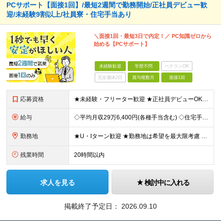
PCサポート【面接1回】/最短2週間で勤務開始/正社員デビュー歓
迎/未経験9割以上/社員寮・住宅手当あり
＼面接1回・最短3日で内定！／ PC知識ゼロから
始める【PCサポート】
未経験歓迎
学歴不問
ベテランOK
完全週休2日
賞与複数月
面接1回
応募資格
★未経験・フリーター歓迎 ★正社員デビューOK ★学歴不問 ＼人柄採用を実施中です！／ しっかりと研修できる体制が整っているので、 スキルや経歴は重視していません。 だけど、誰でもいいわけじゃあり
給与
◇平均月収29万6,400円(各種手当含む) ◇住宅手当⇒最大家賃の半額支給 ◇賞与年2回支給 ■月給22万5,000円以上＋地域手当＋時間外手当＋住宅手当＋家族手当 ※経験やスキルに応じて給与を
勤務地
★U・Iターン歓迎 ★勤務地は希望を最大限考慮 ★自宅の近くで働きたい方にもピッタリ！ 下記「急募エリア」の家電量販店内、「PCコーナー」にて勤務いただきます。 ▼▼▼急募エリア▼▼▼ ……………
残業時間
20時間以内
求人を見る
検討中に入れる
掲載終了予定日：
2026.09.10