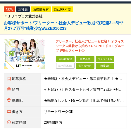
NEW
正社員
面接情報有
自己PR不要
ＦＪＵＴプラス株式会社
お客様サポート*フリーター・社会人デビュー歓迎*在宅週3～5日*
月27.7万可*残業少なめ/ZE010233
フリーター、社会人デビューも歓迎！ オフィス
ワーク未経験から始めてOK♪ NTTドコモグルー
プで安心スタート◎
未経験歓迎
学歴不問
ベテランOK
完全週休2日
賞与複数月
面接1回
応募資格
★未経験・社会人デビュー・第二新卒歓迎！ ★フリーターやブランクのある方も大歓迎！ ★20～40代幅広く活躍中 ■学歴不問 ＼こんな方にピッタリ／ --------------------- □ 正
給与
≪月給27.7万円スタートも可／賞与年2回≫ ■月給21万円～27.7万円＋各種手当＋賞与年2回 ※給与は勤務地に応じて変更します ※年齢や経験・スキルなどを考慮して決定します ※時間外手当は全額支給
勤務地
★転勤なし／U・Iターン歓迎！地元で働ける♪ 配属先：東京・神奈川・千葉・長野・石川・大阪・福岡・札幌・愛知・広島にある『NTTドコモ』グループ 《勤務地一覧》 ■東京 ・東京都新宿区新宿4-1-6
働き方
リモートワークOK
残業時間
20時間以内