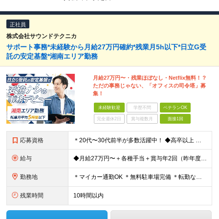
正社員
株式会社サウンドテクニカ
サポート事務*未経験から月給27万円確約*残業月5h以下*日立G受
託の安定基盤*湘南エリア勤務
月給27万円〜・残業ほぼなし・Netflix無料！？
ただの事務じゃない、「オフィスの司令塔」募
集！
未経験歓迎
学歴不問
ベテランOK
完全週休2日
賞与複数月
面接1回
応募資格
＊20代〜30代前半が多数活躍中！ ◆高卒以上 ◆～40歳まで ※例外事由: 3号のイ （長期勤続によるキャリア形成を図る観点から 若年者等を期間の定めのない労働契約の対象として募集・採用するた
給与
◆月給27万円〜＋各種手当＋賞与年2回（昨年度実績2〜4ヶ月分） ※給与には一律の固定残業代（20時間分・3万2780円以上）を含みます。 ※超過分は追加支給。 ※試用期間6か月あり（給与/待遇に差異
勤務地
＊マイカー通勤OK ＊無料駐車場完備 ＊転勤なし ＊U・Iターンも大歓迎 ◆神奈川県藤沢市石川1-1-14 ※(変更の範囲)上記を除く当社関連勤務地
残業時間
10時間以内