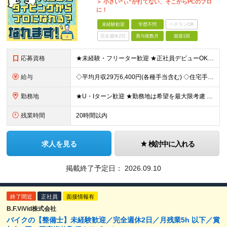
＞ 小さい“ぃ”が打てない、そこからPCのプロ
に！
未経験歓迎
学歴不問
ベテランOK
完全週休2日
賞与複数月
面接1回
応募資格
★未経験・フリーター歓迎 ★正社員デビューOK ★学歴不問 ＼人柄採用を実施中です！／ しっかりと研修できる体制が整っているので、 スキルや経歴は重視していません。 あなたのお人柄や熱意で、選考を行
給与
◇平均月収29万6,400円(各種手当含む) ◇住宅手当⇒最大家賃の半額支給 ◇賞与年2回支給 ■月給22万5,000円以上＋地域手当＋時間外手当＋住宅手当＋家族手当 ※経験やスキルに応じて給与を
勤務地
★U・Iターン歓迎 ★勤務地は希望を最大限考慮 ★自宅の近くで働きたい方にもピッタリ！ 全国44都道府県（栃木県・福井県・鹿児島県を除く）の家電量販店内の「PCコーナー」にて勤務いただきます。 ※
残業時間
20時間以内
求人を見る
検討中に入れる
掲載終了予定日：
2026.09.10
終了間近
正社員
面接情報有
B.F.ViVid株式会社
バイクの【整備士】未経験歓迎／完全週休2日／月残業5h 以下／賞