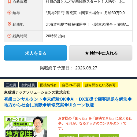
応募資格
社員のほとんどが未経験スタート！人柄や「おくりびと」の仕事への興味を重視します！／※学歴不問 《以下のような方は歓迎します！》 ■人との関わりを大切にする仕事がしたい ■ライフエンディング業界に興味
給与
*賞与2回*手当充実 ＜関東の場合＞ 月給30万0,000円(住宅手当2万円を含む)～＋各種手当＋賞与年2回 ＜北海道の場合＞ 月給28万0,000円～＋各種手当＋賞与年2回 ※残業代全額支給
勤務地
北海道札幌で積極採用中！ ＜関東の場合＞ 築地/東京都中央区築地3丁目16−9 築地室町ビル9F ＜北海道の場合＞ 豊平／北海道札幌市豊平区平岸6条9丁目3-25 (変更の範囲)上記を除く当社関
残業時間
20時間以内
求人を見る
検討中に入れる
掲載終了予定日：
2026.08.27
正社員
契約社員
面接情報有
自己PR不要
話を聞きたい応募可
東成瀬テックソリューションズ株式会社
初級コンサルタント◆未経験OK◆AI・DX支援で顧客課題を解決◆
地方から社会に貢献◆研修充実◆UIターン歓迎
お客様の「困った」を「解決できた」に変える仕
事。 それが、なるテックのコンサルタントで
す。