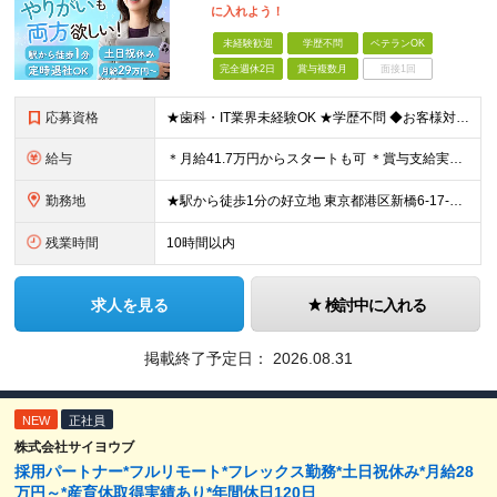
に入れよう！
未経験歓迎
学歴不問
ベテランOK
完全週休2日
賞与複数月
面接1回
応募資格
★歯科・IT業界未経験OK ★学歴不問 ◆お客様対応の経験がある方（目安：1年以上） ＼こんな方はすぐにご活躍いただけます／ ※必須ではございませんので、ご安心ください！ ◇医科や歯科業界で働いた
給与
＊月給41.7万円からスタートも可 ＊賞与支給実績あり（業績連動型） ＊年収500万円以上も可能！ 月給292,000円～417,000円 ※月給は経験・スキルを考慮し決定しています ※給与には固
勤務地
★駅から徒歩1分の好立地 東京都港区新橋6-17-21 住友不動産 御成門駅前ビル 3F (変更の範囲)上記を除く当社関連勤務地
残業時間
10時間以内
求人を見る
検討中に入れる
掲載終了予定日：
2026.08.31
NEW
正社員
株式会社サイヨウブ
採用パートナー*フルリモート*フレックス勤務*土日祝休み*月給28
万円～*産育休取得実績あり*年間休日120日