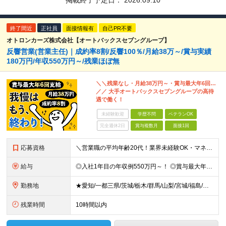
掲載終了予定日：
2026.09.10
終了間近
正社員
面接情報有
自己PR不要
オトロンカーズ株式会社【オートバックスセブングループ】
反響営業(営業主任)｜成約率8割/反響100％/月給38万～/賞与実績
180万円/年収550万円～/残業ほぼ無
＼＼残業なし・月給38万円～・賞与最大年6回…
／／ 大手オートバックスセブングループの高待
遇で働く！
未経験歓迎
学歴不問
ベテランOK
完全週休2日
賞与複数月
面接1回
応募資格
＼営業職の平均年齢20代！業界未経験OK・マネジメント経験不問／ ◆学歴不問 ◆普通自動車免許(AT限定可) ◆何かしらの営業経験をお持ちの方※5年以上 (商材、業界は問いません)
給与
◎入社1年目の年収例550万円～！ ◎賞与最大年6回支給 ◆月給38万円以上～65万円＋インセンティブ＋各種手当＋賞与最大年6回 ※経験・スキルなどを考慮のうえ、決定いたします。 ※試用期間3ヶ月あ
勤務地
★愛知/一都三県/茨城/栃木/群馬/山梨/宮城/福島/岩手/岐阜 ◆東京 練馬店／東京都練馬区豊玉北4-22-5 八王子店／東京都八王子市高倉町12-9 足立店／東京都足立区西伊興1-1-1 ◆神
残業時間
10時間以内