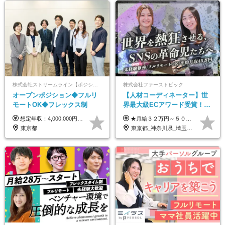
株式会社ストリームライン【ポジションマッチ登録】
株式会社ファーストピック
オープンポジション◆フルリ
【人材コーディネーター】世
モートOK◆フレックス制
界最大級ECアワード受賞！フ
ルリモート／未経験◎／月給
想定年収：4,000,000円 ～ 8,000,000円 月給：288,000円 ～ 570,000円 ※ご経験・能力に応じて決定いたします。 ※上記額にはみなし残業代を含みます。 ※超過分は全額支給いたします。 ※みなし残業代 45,000円 ～ 89,050円／月 ※みなし残業時間 20時間／月 ※試用期間：3ヶ月（試用期間中の待遇に差異はありません） 【固定残業代について】 固定残業20時間分（45,000円～89,050円）を含む ※超過分は別途全額支給
★月給３２万円～５０万円＋インセンティブ賞与＋決算賞与★ （30時間の固定残業代、一律月54,750円を含む。超過分は支給） ※経験・スキルを考慮の上、決定 ※昇給：随時あり 【インセンティブについて】 自社サービスを提案し、サービス化した場合、一部の利益をインセンティブとして還元します。 試用期間中（6か月間）は、下記の給与となります。 【一都三県、大阪、名古屋、福岡の方】 月給２４万円～＋役職手当＋インセンティブ賞与 【一都三県以外の関東圏、九州、東北、北海道、その他地域の方】 月給２０万円～＋役職手当＋インセンティブ賞与 ※試用期間6ヶ月 ※試用期間中の待遇・福利厚生に差異はなし
３２万円～／年休１３０日以
東京都
東京都_神奈川県_埼玉県_千葉県_大阪府_愛知県_北海道_青森県_岩手県_宮城県_秋田県_山形県_福島県_茨城県_栃木県_群馬県_静岡県_岐阜県_三重県_兵庫県_京都府_滋賀県_奈良県_和歌山県_広島県_岡山県_鳥取県_島根県_山口県_福岡県_熊本県_佐賀県_長崎県_大分県_宮崎県_鹿児島県
上／