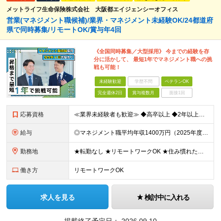
メットライフ生命保険株式会社 大阪都エイジェンシーオフィス
営業(マネジメント職候補)/業界・マネジメント未経験OK/24都道府
県で同時募集/リモートOK/賞与年4回
《全国同時募集／大型採用》 今までの経験を存
分に活かして、 最短1年でマネジメント職への挑
戦も可能！
未経験歓迎
学歴不問
ベテランOK
完全週休2日
賞与複数月
面接1回
応募資格
≪業界未経験者も歓迎≫ ◆高卒以上 ◆2年以上社会人経験がある方 ★業界経験や知識の有無ではなく、 「そのお客さまにとっての最善策を真剣に考える姿勢」や 「お客さまにベストまたはセカンドベストの施
給与
◎マネジメント職平均年収1400万円（2025年度の税込定例給与実績。） 【STEP1】まずはコンサルタントからスタート ◆初任給月給：20万円から35万円＋業績給＋賞与年4回（※個人業績による）
勤務地
★転勤なし ★リモートワークOK ★住み慣れた街で長く働き続けられます！ ■ご希望を考慮した上で勤務地を決定いたします ■地域のお客さまとの長期に亘る信頼関係を重視するため転勤無し。 ■U・Iタ
働き方
リモートワークOK
求人を見る
検討中に入れる