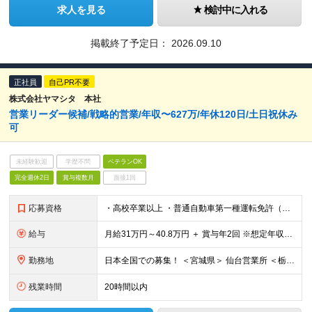
求人を見る
検討中に入れる
掲載終了予定日：
2026.09.10
正社員
自己PR不要
株式会社ヤマシタ 本社
営業リーダー候補/戦略的営業/年収〜627万/年休120日/土日祝休み
可
未経験歓迎
学歴不問
ベテランOK
完全週休2日
賞与複数月
面接1回
応募資格
・高校卒業以上 ・普通自動車第一種運転免許（AT限定可） ・営業経験5年以上（商材・業界不問） ・CRMツール等のデジタル活用や、営業の仕組み化・戦略立案の経験をお持ちの方
給与
月給31万円～40.8万円 ＋ 賞与年2回 ※想定年収：478万円～627万円 ※スキル・経験、前職給与等を考慮し決定します ※残業代は1分単位で全額支給（みなし残業なし） ※試用期間3ヵ月あり。期間
勤務地
日本全国での募集！ ＜宮城県＞ 仙台営業所 ＜栃木県＞ 足利営業所 宇都宮営業所 ＜群馬県＞ 群馬営業所 ＜埼玉県＞ 上尾営業所 川越営業所 ＜千葉県＞ 千葉稲毛営業所 ＜東京都＞
残業時間
20時間以内