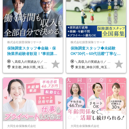
株式会社損害保険リサーチ
株式会社損害保険リサーチ
保険調査スタッフ◆金融・保
保険調査スタッフ◆未経験
険業界経験者歓迎！*事前講習
OK*30代～60代活躍*丁寧な講
あり*30代～60代活躍*調査は
習・サポートあり*原則直行直
＼高収入の実績あり／ なかには年収1000万円を超える方もいらっしゃいます！ 【完全出来高報酬制】 ★仕事に慣れるまで収入をサポート 1か月目：報酬が通常の2倍 2か月目：報酬が通常の1.5倍 ※災害に関する業務については、収入サポートの対象外 ※試用期間はありません ＊＊＊業務報酬の例＊＊＊ ・事故原因調査（4箇所確認）…1万5000円～ ・有無責／不正請求疑義調査（自動車案件）…2万円～ ・医療調査（1箇所確認）…1万7000円～ ・書類取付（1箇所訪問）…3000円～ ※上記は目安になります ※実際の報酬は業務報酬に応じた個々のスキル・実績を加味したものになります
＼高収入の実績あり／ なかには年収1000万円を超えるスペシャリストもいらっしゃいます！ 【完全出来高報酬制】 ★仕事に慣れるまで収入をサポート 1か月目：報酬が通常の2倍 2か月目：報酬が通常の1.5倍 ※災害に関する業務については、収入サポートの対象外 ※試用期間はありません ＊＊＊業務報酬の例＊＊＊ ・事故原因調査（4箇所確認）…1万5000円～ ・有無責／不正請求疑義調査（自動車案件）…2万円～ ・医療調査（1箇所確認）…1万7000円～ ・書類取付（1箇所訪問）…3000円～ ※上記は目安になります ※実際の報酬は業務報酬に応じた個々のスキル・実績を加味したものになります
原則直行直帰*高収入可
帰／全国募集・業務委託
東京都_神奈川県_埼玉県_千葉県_大阪府_愛知県_北海道_青森県_岩手県_宮城県_秋田県_山形県_福島県_茨城県_栃木県_群馬県_新潟県_山梨県_長野県_富山県_石川県_福井県_静岡県_岐阜県_三重県_兵庫県_京都府_滋賀県_奈良県_和歌山県_広島県_岡山県_鳥取県_島根県_山口県_徳島県_香川県_愛媛県_高知県_福岡県_熊本県_佐賀県_長崎県_大分県_宮崎県_鹿児島県_沖縄県
東京都_神奈川県_埼玉県_千葉県_大阪府_愛知県_北海道_青森県_岩手県_宮城県_秋田県_山形県_福島県_茨城県_栃木県_群馬県_新潟県_山梨県_長野県_富山県_石川県_福井県_静岡県_岐阜県_三重県_兵庫県_京都府_滋賀県_奈良県_和歌山県_広島県_岡山県_鳥取県_島根県_山口県_徳島県_香川県_愛媛県_高知県_福岡県_熊本県_佐賀県_長崎県_大分県_宮崎県_鹿児島県_沖縄県
大同生命保険株式会社
大同生命保険株式会社