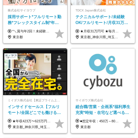
株式会社サイヨウブ
TDCX Japan株式会社
採用サポート*フルリモート勤
テクニカルサポート/未経験
務*フレックスタイム制*年休
OK/フルリモート/月収31万円
120日*土日祝休み*残業ほぼな
可/月最大3万のインセンティ
*＼賞与年2回！未経験から月給28万円スタート／* ◆月給28万～40万円＋賞与年2回＋各種インセンティブ ※経験・スキルを考慮の上、決定します ※試用期間6ヶ月間あり（期間中は月給26万円～になります。その他待遇等に差異はありません） ※月給には月35時間分の固定残業代含む（月5万4800円/超過分別途支給） ※ほとんどのメンバーが残業ゼロです！フレックスタイム制のため、自分の生活に合わせて調整できます。 ＼希望性で土曜日出勤あり／ お客様より「土曜日に応募者の対応をしてほしい」という ご要望を受けた際に、応募者対応⇒求職者との メッセージのやり取りなど、対応が発生する場合があります。 ※土曜日に出勤いただく場合は ・2時間稼働：4500円 ・4時間稼働：9000円 の給与が発生。勤務時間が4時間超えることは原則ありません。 短期間で高い給与をGETできるチャンスです♪
★月収31万円可 ★毎月「最大3万円」のインセンティブあり 月給266,228円～＋スキル手当（15,000円）＋インセンティブ（月最大3万円） ※月給例（月額最大額）：281,228 円＋残業代発生分 インセンティブを最大まで取得できた場合は、月額最大額：311,228円＋残業代発生分 となります ※経験・スキルなどを考慮し決定します ※残業代は1分単位で支給 ※試用期間3ヵ月あり（契約社員期間も給与・待遇に変更なし） ※インセンティブは効率性、顧客満足、勤怠状況等の結果により毎月金額が決定されます。 ＼”頑張り”はインセンティブで還元！／ 入社3ヶ月目から、目標数字やKPI、勤怠状況、お客様アンケートなどをもとに評価をスタート。 最短4ヶ月目にはインセンティブの支給も可能です！
し*育児中社員8割以上
ブ支給/平均年齢33歳
東京都
東京都_神奈川県_埼玉県_千葉県_大阪府_愛知県_北海道_青森県_岩手県_宮城県_秋田県_山形県_福島県_茨城県_栃木県_群馬県_新潟県_山梨県_長野県_富山県_石川県_福井県_静岡県_岐阜県_三重県_兵庫県_京都府_滋賀県_奈良県_和歌山県_広島県_岡山県_鳥取県_島根県_山口県_徳島県_香川県_愛媛県_高知県_福岡県_熊本県_佐賀県_長崎県_大分県_宮崎県_鹿児島県_沖縄県
ミイダス株式会社【東証プライム上場パーソルグループ】
サイボウズ株式会社
インサイドセールス【フルリ
総合職/営業・企画系*福利厚生
モート/全国どこでも働ける】
充実*時短・在宅など選べる働
未経験OK*土日祝休み*残業少
き方*賞与年2回
★年収423万〜623万円のモデルあり（想定時間外手当10時間分含む） ★半年に一度ドカンと支給のボーナスあり（半年に1度最大150万円） 月給25万円〜＋各種手当＋インセンティブ ＊リモートワーク手当（4000円/月） ＊リモートワーク一時金（1万5000円） ＊残業手当全額支給 ※経験・スキルにより月給を決定します ※試用期間：2ヵ月あり。期間中の雇用形態・給与・待遇に変更はありません 《頑張りはインセンティブとして還元！》 当社は5段階の評価制度を導入。 半期に1回の評価で最高ランク（5点）を獲得したメンバーには、 150万円のインセンティブを支給！ これが半年に一度のインセンティブとして支給されるため、 成果を出した分だけまとまった収入を得られる仕組みです。 【固定残業代について】 なし（残業代は、実際の労働時間に応じて別途全額支給）
■想定年収：450万～800万円（基本給12ヶ月分＋賞与2ヶ月分） ※上記想定年収はフルタイムの働き方を想定しています。 それ以外の働き方（勤務日数、時短、固定残業時間数の変更など）の場合 上記想定年収の支給を確約するものではありません ※賞与は全社の業績に応じて変動の可能性があります ※ご経験・スキルを考慮のうえ、当社規定により優遇します （試用期間3ヶ月有/給与・待遇に差異なし） ■昇給年1回 ■賞与年2回（2月・8月）
なめ*在宅勤務手当あり
東京都_神奈川県_埼玉県_千葉県_大阪府_愛知県_北海道_青森県_岩手県_宮城県_秋田県_山形県_福島県_茨城県_栃木県_群馬県_新潟県_山梨県_長野県_富山県_石川県_福井県_静岡県_岐阜県_三重県_兵庫県_京都府_滋賀県_奈良県_和歌山県_広島県_岡山県_鳥取県_島根県_山口県_徳島県_香川県_愛媛県_高知県_福岡県_熊本県_佐賀県_長崎県_大分県_宮崎県_鹿児島県_沖縄県
東京都