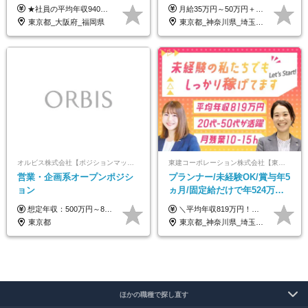
休み*年休123日以上*転職者全
クス可｜残業月平均10h以下｜
★社員の平均年収940万円（※2025年11月時点） ★転職者は全員収入アップを実現 ★入社半年で昇給した実績あり！ 【営業未経験】 月給35万8,000円～（固定残業代含む）＋インセンティブ ＋賞与年2回 【管理職候補】 月給40万円～100万円＋インセンティブ＋賞与年2回 ※固定残業代は、時間外労働の有無にかかわらず月25時間分（月5万8,000円～）を支給します。 ※上記を超える時間外労働分は、別途追加で支給します。 ＼月給額が高い理由について／ 当社が扱うのは、1件あたり100万円以上となる高単価な金融商品です。 そのため月給ベースも高く設定して社員に還元しています。 ＜試用期間中の給与＞※営業未経験の方 試用期間2カ月あり。 月給25万円＋営業手当5万円（資格取得後より日割り支給） ※残業代は別途全額支給します。 ※その他の待遇に差異はありません。 ★時短勤務も可能です ・7時間勤務：月給26万2,500円～＋インセンティブ＋賞与（年2回） ・6時間勤務：月給24万円～＋インセンティブ＋賞与（年2回） （時短勤務例）9:00-16:00、10:00-17:00など
月給35万円～50万円＋交通費 ◎経験やスキルを考慮し、最大限優遇します ◎上記月給は固定残業代月40時間分(月10万9,375～)を含みます。残業時間が超過した場合はその分追加支給します ◎試用期間6カ月あり(給与や待遇は同じです)
員が収入UP
事業立ち上げメンバー
東京都_大阪府_福岡県
東京都_神奈川県_埼玉県_千葉県_大阪府_愛知県_北海道_青森県_岩手県_宮城県_秋田県_山形県_福島県_茨城県_栃木県_群馬県_新潟県_山梨県_長野県_富山県_石川県_福井県_静岡県_岐阜県_三重県_兵庫県_京都府_滋賀県_奈良県_和歌山県_広島県_岡山県_鳥取県_島根県_山口県_徳島県_香川県_愛媛県_高知県_福岡県_熊本県_佐賀県_長崎県_大分県_宮崎県_鹿児島県_沖縄県
オルビス株式会社【ポジションマッチ登録】
東建コーポレーション株式会社【東証プライム・名証プレミア上場】
営業・企画系オープンポジシ
プランナー/未経験OK/賞与年5
ョン
ヵ月/固定給だけで年524万円
可能/二人に一人が年収700万
想定年収：500万円～800万円 ※ご経験やスキルに応じて決定します。 ※上記想定年収はあくまでも目安の金額であり、 選考を通じて上下する可能性があります。
＼平均年収819万円！社員の最大年収3,131万円／ ＼2人に1人が年収700万円以上／ ＼5人に1人が年収1,000万円以上！／ 固定給だけで、年収524万円も可能！ インセンティブだけでなく固定給でもしっかり稼げる仕組みです！ 【入社初年度】 年収400万～550万円＋インセンティブ →月給26万3,000円～29万5,600円＋賞与年2回（基本給×約5ヵ月分※前年度実績）＋インセンティブ＋各種手当 【インセンティブ】 1物件着工で目安80万～200万円 ※建物の契約金額実績によります 【各種手当】 ・都市手当…月1万円～3万円（首都圏・東海圏・関西圏で弊社指定の事業所に勤務する方が対象） ・家族手当…配偶者：月1万円、子供1名につき：月5千円 ・資格手当…FP資格1級：月1万円、2級：月5千円、3級：月3千円 ・役職手当…昇進欄に詳細記載（主任補：月5千円→主任：月1万円…） 【その他】 ※上記月給には、固定残業代【47時間分（7万3,800円以上）】が含まれます ※月平均残業時間は14時間と少なめです（2023年度） ※固定残業代の時間数を超える時間外労働は追加で支給 但し、時間数を超える時間外労働が発生する場合もあります（特別条項付き協定締結済）
円/休めて稼げる
東京都
東京都_神奈川県_埼玉県_千葉県_大阪府_愛知県_宮城県_茨城県_栃木県_群馬県_静岡県_兵庫県_京都府_福岡県
ほかの職種で探し直す