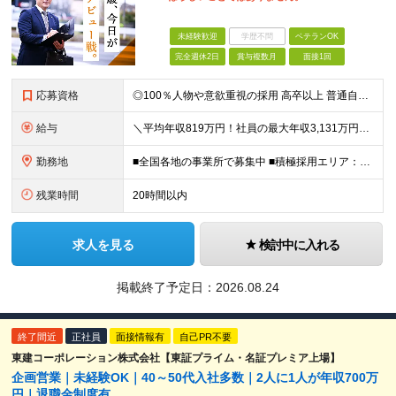
未経験歓迎
学歴不問
ベテランOK
完全週休2日
賞与複数月
面接1回
応募資格
◎100％人物や意欲重視の採用 高卒以上 普通自動車第一種運転免許取得者（AT限定可） ★職歴は全く問いません！ 前向きにコツコツと向き合える方であれば結果がついてくるお仕事です。 現職・無職、正社
給与
＼平均年収819万円！社員の最大年収3,131万円／ ＼2人に1人が年収700万円以上／ ＼5人に1人が年収1,000万円以上！／ 固定給だけで、年収524万円も可能！ インセンティブだけでなく固定給
勤務地
■全国各地の事業所で募集中 ■積極採用エリア：東京・神奈川・埼玉・千葉・愛知 ※希望の勤務地で働ける！通勤可能な事業所を選定していきます ※地元に戻って働きたいUターン希望者も歓迎します！ ※社用車を
残業時間
20時間以内
求人を見る
検討中に入れる
掲載終了予定日：
2026.08.24
終了間近
正社員
面接情報有
自己PR不要
東建コーポレーション株式会社【東証プライム・名証プレミア上場】
企画営業｜未経験OK｜40～50代入社多数｜2人に1人が年収700万
円｜退職金制度有