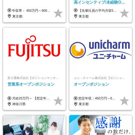
高インセンティブ/未経験OK/
残業なし/4,50代も活躍/ブラン
年収帯： 450万円～900万円 ※経験・スキルを考慮の上、決定します。
【先輩社員の平均月収50万円】 月給30万円以上+インセンティブ+その他手当 ※経験・スキルを考慮の上で給与を決定します ※上記には5万円（月20時間分）のみなし残業代と一律手当（営業手当4万円、能力評価手当4万円）を含みます ※上記を超える残業代は別途全額支給します ※試用期間：3ヶ月あり（試用期間中の待遇に差異なし）
ク可/面接1回
東京都
東京都
富士通株式会社【ポジションマッチ登録】
ユニ・チャーム株式会社【ポジションマッチ登録】
営業系オープンポジション
オープンポジション
月給25万円～ 【想定年収】 400万円～1000万円（残業代及び諸手当込） ※ご経験、前年収、ご年齢に応じて決定します。
想定年収：450万円～650万円 ※経験・能力を考慮の上、規定により優遇いたします ※試用期間6ヵ月（その間の給与・待遇に変動はありません）
神奈川県
東京都