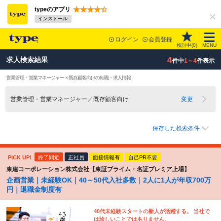
typeのアプリ
インストール
ログイン
会員登録
検討中(
0
)
MENU
4
求人検索結果
件中
1～4
件表示
営業管理・営業マネージャー × 既存顧客向けの転職・求人情報
営業管理・営業マネージャー／既存顧客向け
変更
保存した検索条件
PICK UP!
終了間近
正社員
面接情報有
自己PR不要
東建コーポレーション株式会社【東証プライム・名証プレミア上場】
企画営業｜未経験OK｜40～50代入社多数｜2人に1人が年収700万
円｜退職金制度有
40代未経験スタートの新人が活躍する。 当社で
は珍しいことではありません。