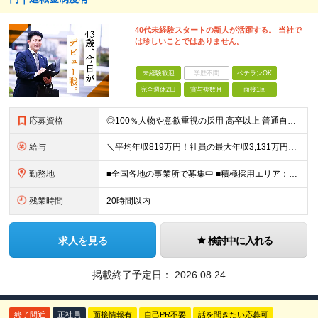
40代未経験スタートの新人が活躍する。 当社で
は珍しいことではありません。
未経験歓迎
学歴不問
ベテランOK
完全週休2日
賞与複数月
面接1回
応募資格
◎100％人物や意欲重視の採用 高卒以上 普通自動車第一種運転免許取得者（AT限定可） ★職歴は全く問いません！ 前向きにコツコツと向き合える方であれば結果がついてくるお仕事です。 現職・無職、正社
給与
＼平均年収819万円！社員の最大年収3,131万円／ ＼2人に1人が年収700万円以上／ ＼5人に1人が年収1,000万円以上！／ 固定給だけで、年収524万円も可能！ インセンティブだけでなく固定給
勤務地
■全国各地の事業所で募集中 ■積極採用エリア：東京・神奈川・埼玉・千葉・愛知 ※希望の勤務地で働ける！通勤可能な事業所を選定していきます ※地元に戻って働きたいUターン希望者も歓迎します！ ※社用車を
残業時間
20時間以内
求人を見る
検討中に入れる
掲載終了予定日：
2026.08.24
終了間近
正社員
面接情報有
自己PR不要
話を聞きたい応募可