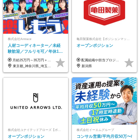
株式会社Antrace
亀田製菓株式会社【ポジションマッチ登録】
人材コーディネーター／未経
オープンポジション
験歓迎／フルリモ可／年休127
日／おしゃれ自由／海外研修
月給25万円～35万円＋インセンティブ 未経験者：月給25万円～＋インセンティブ 経験者：月給35万円～＋インセンティブ （※経験者は営業経験5年以上の方を想定） ※経験・スキルなどを考慮のうえ、決定します ※時間外手当は別途全額支給します
配属組織や担当プロジェクトにより異なります。 想定年収：400万円～1000万円 ※ご経験やスキルに応じて決定します。 ※上記想定年収はあくまでも目安の金額であり、 選考を通じて上下する可能性があります。
年10回／美容・サウナ割あり
東京都_神奈川県_埼玉県_千葉県_大阪府_愛知県_北海道_青森県_岩手県_宮城県_秋田県_山形県_福島県_茨城県_栃木県_群馬県_新潟県_山梨県_長野県_富山県_石川県_福井県_静岡県_岐阜県_三重県_兵庫県_京都府_滋賀県_奈良県_和歌山県_広島県_岡山県_鳥取県_島根県_山口県_徳島県_香川県_愛媛県_高知県_福岡県_熊本県_佐賀県_長崎県_大分県_宮崎県_鹿児島県_沖縄県
新潟県
株式会社ユナイテッドアローズ【ポジションマッチ登録】
株式会社イーエムグループ
オープンポジション
コンサル営業/平均月収50万〜/