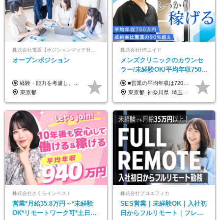
株式会社電通【ポジションマッチ登録】
株式会社HRエイド
オープンポジション
メンズクリニックのカウンセ
ラー/未経験OK/平均年収750万
円/4人に1人が年収1000万円超
経験・能力を考慮し、当社規定により決定します。 ▼参考情報 ------------ 年収イメージ：500万～1500万
■営業の平均年収は720万円！ ■4人に1人が年収1000万円超え 月給27万円～100万円+インセンティブ(平均月20～40万円程) ＜インセンティブ制度について＞ 当社では創業以来、頑張ったらその分稼げる環境づくりに注力。カウンセラー部署では、個人の成約金額・チームの成果・事業部の売上利益を掛け合わせる新しいインセンティブ制度を導入しました。あなたの頑張り次第で毎月高インセンティブが実現できる体制です！ ※上記金額には固定残業代（35,500円以上～・30時間分）が含まれます。時間超過分は追加支給します。 ※試用期間3か月あり。研修期間3か月中は、月給25万円～30万円になります。(固定残業代：35,500円～・23h分を含む) ※インセンティブの一部は、研修期間中から支給されます。その他待遇の差異はありません。
え/成約率90％
東京都
東京都_神奈川県_埼玉県_千葉県_大阪府_愛知県_北海道_宮城県_栃木県_群馬県_静岡県_兵庫県_京都府_岡山県_熊本県
株式会社さくらインベスト
株式会社プロエフィカ
営業*月給35.8万円～*未経験
SES営業｜未経験OK｜入社初
OK*リモートワーク可*土日祝
日からフルリモート｜フレッ