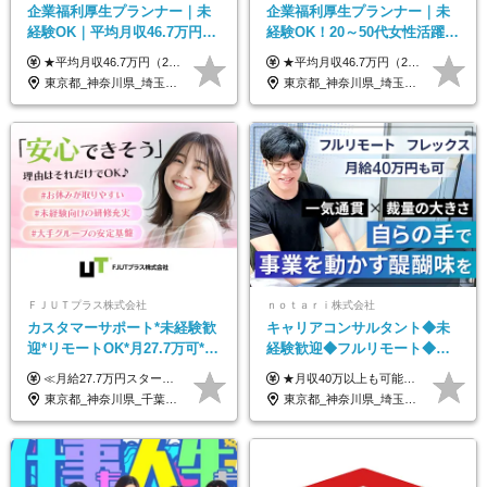
企業福利厚生プランナー｜未
企業福利厚生プランナー｜未
経験OK｜平均月収46.7万円｜
経験OK！20～50代女性活躍｜
リモートOK｜残業ほぼなし｜
リモートOK｜平均月収46.7万
★平均月収46.7万円（2024年度実績） ★安心の固定給＋賞与年2回＋インセンティブ！手当も充実 月給21万円～23万円＋諸手当＋インセンティブ＋賞与年2回 ※給与は年間平均の税込定例給与です。賞与は含みません。 ※約3週間の研修期間中は日当8000円を支給いたします。 ※試用期間6ヵ月あり（期間中の条件変更なし） ◆東京・神奈川・千葉・埼玉・愛知（一部）・京都・大阪・兵庫（一部）：月給23万円以上 ◆静岡（一部）・三重・岐阜：月給22万円以上 ◆上記以外の地域：月給21万円以上
★平均月収46.7万円（2024年度実績） ★安心の固定給＋賞与年2回＋インセンティブ！手当も充実 月給21万円～23万円＋諸手当＋インセンティブ＋賞与年2回 ※給与は年間平均の税込定例給与です。賞与は含みません。 ※約3週間の研修期間中は日当8000円を支給いたします。 ※試用期間6ヵ月あり（期間中の条件変更なし） ◆東京・神奈川・千葉・埼玉・愛知（一部）・京都・大阪・兵庫（一部）：月給23万円以上 ◆静岡（一部）・三重・岐阜：月給22万円以上 ◆上記以外の地域：月給21万円以上
転勤なし｜女性活躍中
｜子育て＆介護支援◎
東京都_神奈川県_埼玉県_千葉県_大阪府_愛知県_北海道_青森県_岩手県_宮城県_秋田県_山形県_福島県_茨城県_栃木県_群馬県_新潟県_山梨県_長野県_富山県_石川県_福井県_静岡県_岐阜県_三重県_兵庫県_京都府_滋賀県_奈良県_和歌山県_広島県_岡山県_鳥取県_島根県_山口県_徳島県_香川県_愛媛県_高知県_福岡県_熊本県_佐賀県_長崎県_大分県_宮崎県_鹿児島県_沖縄県
東京都_神奈川県_埼玉県_千葉県_大阪府_愛知県_北海道_青森県_岩手県_宮城県_秋田県_山形県_福島県_茨城県_栃木県_群馬県_新潟県_山梨県_長野県_富山県_石川県_福井県_静岡県_岐阜県_三重県_兵庫県_京都府_滋賀県_奈良県_和歌山県_広島県_岡山県_鳥取県_島根県_山口県_徳島県_香川県_愛媛県_高知県_福岡県_熊本県_佐賀県_長崎県_大分県_宮崎県_鹿児島県_沖縄県
ＦＪＵＴプラス株式会社
ｎｏｔａｒｉ株式会社
カスタマーサポート*未経験歓
キャリアコンサルタント◆未
迎*リモートOK*月27.7万可*賞
経験歓迎◆フルリモート◆フ
与年2回*転勤なし*連休
レックス制◆10時出勤・16時
≪月給27.7万円スタートも可／賞与年2回≫ ■月給21万円～27.7万円＋各種手当＋賞与年2回 ※給与は勤務地に応じて変更します ※年齢や経験・スキルなどを考慮して決定します ※時間外手当は全額支給 ※上記は初年度の月給となります ※試用期間3ヶ月（その他待遇に差異はありません） 【固定残業代について】 なし（残業代は、実際の労働時間に応じて別途全額支給）
★月収40万以上も可能！ ★能力・スキル・経験を考慮した年収額を設定します ■月給20万円～40万円＋決算賞与 ※経験・スキルを考慮のうえ決定します ※給与にはみなし残業代40時間分を含む。そのほか詳細に関しては別途面接時にご説明します ※試用期間3ヵ月あり。期間中の雇用形態・条件などに差異はありません
OK/ZE010232
退勤も可◆残業月10時間以内
東京都_神奈川県_千葉県_大阪府_愛知県_北海道_長野県_石川県_広島県_福岡県
東京都_神奈川県_埼玉県_千葉県_大阪府_愛知県_北海道_青森県_岩手県_宮城県_秋田県_山形県_福島県_茨城県_栃木県_群馬県_新潟県_山梨県_長野県_富山県_石川県_福井県_静岡県_岐阜県_三重県_兵庫県_京都府_滋賀県_奈良県_和歌山県_広島県_岡山県_鳥取県_島根県_山口県_徳島県_香川県_愛媛県_高知県_福岡県_熊本県_佐賀県_長崎県_大分県_宮崎県_鹿児島県_沖縄県