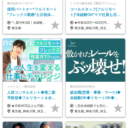
株式会社サイヨウブ
ミイダス株式会社【東証プライム上場パーソルグループ】
採用パートナー*フルリモート
コールスタッフ[フルリモー
*フレックス勤務*土日祝休み*
ト]*未経験OK*ママ社員も活躍
月給28万円～*産育休取得実績
中*ブランクOK*全国どこでも
*＼賞与年2回！未経験から月給28万円スタート／* ★昇給年12回あり！随時昇給のチャンス ◆月給28万～40万円＋賞与年2回＋各種インセンティブ ※経験・スキルを考慮の上、決定します ※試用期間6ヶ月間あり（期間中は月給26万円～になります。その他待遇等に差異はありません） ※月給には月35時間分の固定残業代含む（月5万4800円/超過分別途支給） ※ほとんどのメンバーが残業ゼロです！フレックスタイム制のため、自分の生活に合わせて調整できます。 ＼希望性で土曜日出勤あり／ お客様より「土曜日に応募者の対応をしてほしい」という ご要望を受けた際に、応募者対応⇒求職者との メッセージのやり取りなど、対応が発生する場合があります。 ※土曜日に出勤いただく場合は ・2時間稼働：4500円 ・4時間稼働：9000円 の給与が発生。勤務時間が4時間超えることは原則ありません。 短期間で高い給与をGETできるチャンスです♪
★年収423万〜623万円のモデルあり（想定時間外手当10時間分含む） ★半年に一度ドカンと支給のボーナスあり（半年に1度最大150万円） 月給25万円〜＋各種手当＋インセンティブ ＊リモートワーク手当（4000円/月） ＊リモートワーク一時金（1万5000円） ＊残業手当全額支給 ※経験・スキルにより月給を決定します ※試用期間：2ヵ月あり。期間中の雇用形態・給与・待遇に変更はありません 《頑張りはインセンティブとして還元！》 当社は5段階の評価制度を導入。 半期に1回の評価で最高ランク（5点）を獲得したメンバーには、 150万円のインセンティブを支給！ これが半年に一度のインセンティブとして支給されるため、 成果を出した分だけまとまった収入を得られる仕組みです。 【固定残業代について】 なし（残業代は、実際の労働時間に応じて別途全額支給）
あり*年間休日120日
働ける
東京都
東京都_神奈川県_埼玉県_千葉県_大阪府_愛知県_北海道_青森県_岩手県_宮城県_秋田県_山形県_福島県_茨城県_栃木県_群馬県_新潟県_山梨県_長野県_富山県_石川県_福井県_静岡県_岐阜県_三重県_兵庫県_京都府_滋賀県_奈良県_和歌山県_広島県_岡山県_鳥取県_島根県_山口県_徳島県_香川県_愛媛県_高知県_福岡県_熊本県_佐賀県_長崎県_大分県_宮崎県_鹿児島県_沖縄県
ｎｏｔａｒｉ株式会社
株式会社Stech&Co.
人材コンサルタント◆第二新
総合職(営業・事務・マーケ)◆
卒歓迎◆フルリモート＆全国
未経験OK◆リモートOK◆学
から勤務OK◆残業月10h以内
歴不問◆20代活躍中！
★月収40万以上も可能！ ★能力・スキル・経験を考慮した年収額を設定します ★年功序列ではなく、チャレンジを評価して給与に反映！ ■月給20万円～40万円＋決算賞与 ※経験・スキルを考慮のうえ決定します ※給与にはみなし残業代40時間分を含む。そのほか詳細に関しては別途面接時にご説明します ※試用期間3ヵ月あり。期間中の雇用形態・条件などに差異はありません
＼完全未経験でも安心して年収UP可能です！／ -------------- 【1】営業 月給25万円～80万円＋賞与 【2】事務 月給21万円～50万円＋賞与 【3】マーケ 月給25万円～80万円＋賞与 ※試用期間3ヶ月間の待遇に変動はありません。 ※みなし残業代(月20時間分29,725円～)を含む。（※超過分は追加支給）
◆フレックス制
東京都_神奈川県_埼玉県_千葉県_大阪府_愛知県_北海道_青森県_岩手県_宮城県_秋田県_山形県_福島県_茨城県_栃木県_群馬県_新潟県_山梨県_長野県_富山県_石川県_福井県_静岡県_岐阜県_三重県_兵庫県_京都府_滋賀県_奈良県_和歌山県_広島県_岡山県_鳥取県_島根県_山口県_徳島県_香川県_愛媛県_高知県_福岡県_熊本県_佐賀県_長崎県_大分県_宮崎県_鹿児島県_沖縄県
東京都_神奈川県_埼玉県_千葉県_大阪府_愛知県_北海道_青森県_岩手県_宮城県_秋田県_山形県_福島県_茨城県_栃木県_群馬県_新潟県_山梨県_長野県_富山県_石川県_福井県_静岡県_岐阜県_三重県_兵庫県_京都府_滋賀県_奈良県_和歌山県_広島県_岡山県_鳥取県_島根県_山口県_徳島県_香川県_愛媛県_高知県_福岡県_熊本県_佐賀県_長崎県_大分県_宮崎県_鹿児島県_沖縄県