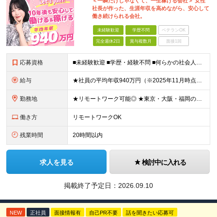
＜一瞬だけじゃなくて、一生稼げる会社＞ 女性
社長が作った、生涯年収を高めながら、安心して
働き続けられる会社。
未経験歓迎
学歴不問
ベテランOK
完全週休2日
賞与複数月
面接1回
応募資格
■未経験歓迎 ■学歴・経験不問 ■何らかの社会人経験がある方 ＜こんな方に向いています！＞ ・頑張った分評価されたい方 ・将来役立つ知識を身につけたい方 ・新しいことを学ぶのが好きな方 ・趣味
給与
★社員の平均年収940万円（※2025年11月時点） ★転職者は全員収入アップを実現 ★入社半年で昇給した実績あり！ 【営業未経験】 月給35万8,000円～（固定残業代含む）＋インセンティブ ＋賞
勤務地
★リモートワーク可能◎ ★東京・大阪・福岡の3拠点で募集中／ご希望の勤務地で配属します ★転勤なし ＜東京支店＞ 東京都港区三田1丁目4番28号 三田国際ビル2階 ＜大阪本社＞ 大阪府大阪市北区梅
働き方
リモートワークOK
残業時間
20時間以内
求人を見る
検討中に入れる
掲載終了予定日：
2026.09.10
NEW
正社員
面接情報有
自己PR不要
話を聞きたい応募可