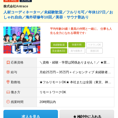
終了間近
正社員
株式会社Antrace
人材コーディネーター／未経験歓迎／フルリモ可／年休127日／お
しゃれ自由／海外研修年10回／美容・サウナ割あり
平均年齢24歳！最高の仲間と一緒に、 仕事も人
生も全力になれる環境です♪
未経験歓迎
学歴不問
ベテランOK
完全週休2日
賞与複数月
面接1回
応募資格
＼資格・経験・学歴は関係ありません！／ ★業界・職種未経験歓迎！ ★第二新卒、既卒歓迎！ ★社会人未経験歓迎！ ―――――――――― こんな方におススメ！ ―――――――――― ◎ボードゲーム好き
給与
月給25万円～35万円＋インセンティブ 未経験者：月給25万円～＋インセンティブ 経験者：月給35万円～＋インセンティブ （※経験者は営業経験5年以上の方を想定） ※経験・スキルなどを考慮のうえ、
勤務地
★フルリモートOK★ 本社または全国（東京、神奈川、千葉、埼玉、大阪）にあるオフィスの利用も可能です！ ＜本社住所＞ 東京都豊島区南池袋1-16-15リージャス5階 ＜大阪支社＞ 大阪府大阪市北区
働き方
リモートワークOK
残業時間
20時間以内
求人を見る
検討中に入れる