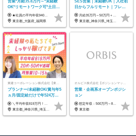
営業*月給35.8万円～*未経験
SES営業｜未経験OK｜入社初
OK*リモートワーク可*土日祝
日からフルリモート｜フレッ
休み*年休123日以上*転職者全
クス可｜残業月平均10h以下｜
★社員の平均年収940万円（※2025年11月時点） ★転職者は全員収入アップを実現 ★入社半年で昇給した実績あり！ 【営業未経験】 月給35万8,000円～（固定残業代含む）＋インセンティブ ＋賞与年2回 【管理職候補】 月給40万円～100万円＋インセンティブ＋賞与年2回 ※固定残業代は、時間外労働の有無にかかわらず月25時間分（月5万8,000円～）を支給します。 ※上記を超える時間外労働分は、別途追加で支給します。 ＼月給額が高い理由について／ 当社が扱うのは、1件あたり100万円以上となる高単価な金融商品です。 そのため月給ベースも高く設定して社員に還元しています。 ＜試用期間中の給与＞※営業未経験の方 試用期間2カ月あり。 月給25万円＋営業手当5万円（資格取得後より日割り支給） ※残業代は別途全額支給します。 ※その他の待遇に差異はありません。 ★時短勤務も可能です ・7時間勤務：月給26万2,500円～＋インセンティブ＋賞与（年2回） ・6時間勤務：月給24万円～＋インセンティブ＋賞与（年2回） （時短勤務例）9:00-16:00、10:00-17:00など
月給35万円～50万円＋交通費 ◎経験やスキルを考慮し、最大限優遇します ◎上記月給は固定残業代月40時間分(月10万9,375～)を含みます。残業時間が超過した場合はその分追加支給します ◎試用期間6カ月あり(給与や待遇は同じです)
員が収入UP
事業立ち上げメンバー
東京都_大阪府_福岡県
東京都_神奈川県_埼玉県_千葉県_大阪府_愛知県_北海道_青森県_岩手県_宮城県_秋田県_山形県_福島県_茨城県_栃木県_群馬県_新潟県_山梨県_長野県_富山県_石川県_福井県_静岡県_岐阜県_三重県_兵庫県_京都府_滋賀県_奈良県_和歌山県_広島県_岡山県_鳥取県_島根県_山口県_徳島県_香川県_愛媛県_高知県_福岡県_熊本県_佐賀県_長崎県_大分県_宮崎県_鹿児島県_沖縄県
東建コーポレーション株式会社【東証プライム・名証プレミア上場】
オルビス株式会社【ポジションマッチ登録】
プランナー/未経験OK/賞与年5
営業・企画系オープンポジシ
ヵ月/固定給だけで年524万円
ョン
可能/二人に一人が年収700万
＼平均年収819万円！社員の最大年収3,131万円／ ＼2人に1人が年収700万円以上／ ＼5人に1人が年収1,000万円以上！／ 固定給だけで、年収524万円も可能！ インセンティブだけでなく固定給でもしっかり稼げる仕組みです！ 【入社初年度】 年収400万～550万円＋インセンティブ →月給26万3,000円～29万5,600円＋賞与年2回（基本給×約5ヵ月分※前年度実績）＋インセンティブ＋各種手当 【インセンティブ】 1物件着工で目安80万～200万円 ※建物の契約金額実績によります 【各種手当】 ・都市手当…月1万円～3万円（首都圏・東海圏・関西圏で弊社指定の事業所に勤務する方が対象） ・家族手当…配偶者：月1万円、子供1名につき：月5千円 ・資格手当…FP資格1級：月1万円、2級：月5千円、3級：月3千円 ・役職手当…昇進欄に詳細記載（主任補：月5千円→主任：月1万円…） 【その他】 ※上記月給には、固定残業代【47時間分（7万3,800円以上）】が含まれます ※月平均残業時間は14時間と少なめです（2023年度） ※固定残業代の時間数を超える時間外労働は追加で支給 但し、時間数を超える時間外労働が発生する場合もあります（特別条項付き協定締結済）
想定年収：500万円～800万円 ※ご経験やスキルに応じて決定します。 ※上記想定年収はあくまでも目安の金額であり、 選考を通じて上下する可能性があります。
円/休めて稼げる
東京都_神奈川県_埼玉県_千葉県_大阪府_愛知県_宮城県_茨城県_栃木県_群馬県_静岡県_兵庫県_京都府_福岡県
東京都