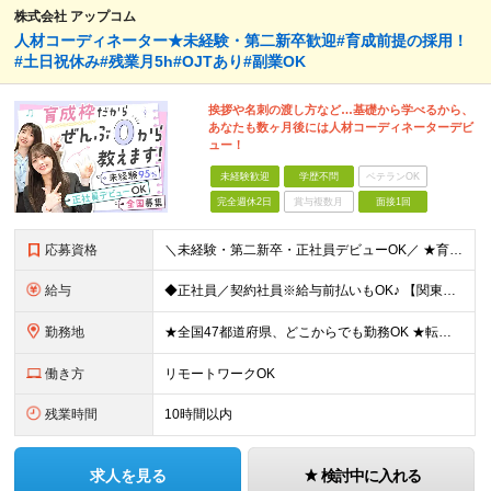
株式会社 アップコム
人材コーディネーター★未経験・第二新卒歓迎#育成前提の採用！
#土日祝休み#残業月5h#OJTあり#副業OK
挨拶や名刺の渡し方など…基礎から学べるから、
あなたも数ヶ月後には人材コーディネーターデビ
ュー！
未経験歓迎
学歴不問
ベテランOK
完全週休2日
賞与複数月
面接1回
応募資格
＼未経験・第二新卒・正社員デビューOK／ ★育成前提の採用を実施中！ ■経歴・ブランク不問 ■学歴不問 ≪≪特別なスキルや経験は必要なし！≫≫ 当社では人柄重視の採用を実施しています。 働く先輩社員
給与
◆正社員／契約社員※給与前払いもOK♪ 【関東（一都三県）】 月給25万円～ ※固定残業代（月20時間分／月3万2383円）を含む。超過分は別途支給。 ※試用期間中の給与は月給23万円～ 【関東（北
勤務地
★全国47都道府県、どこからでも勤務OK ★転勤なし！腰を据えて活躍◎ ★マイカー通勤OK（拠点による） ★業務に慣れたら、ゆくゆくはリモート併用やフルリモートも可能 全国のお客様先にて勤務していた
働き方
リモートワークOK
残業時間
10時間以内
求人を見る
検討中に入れる