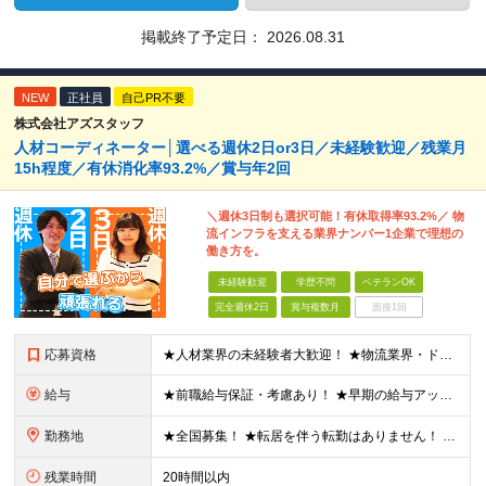
掲載終了予定日：
2026.08.31
NEW
正社員
自己PR不要
株式会社アズスタッフ
人材コーディネーター│選べる週休2日or3日／未経験歓迎／残業月
15h程度／有休消化率93.2%／賞与年2回
＼週休3日制も選択可能！有休取得率93.2%／ 物
流インフラを支える業界ナンバー1企業で理想の
働き方を。
未経験歓迎
学歴不問
ベテランOK
完全週休2日
賞与複数月
面接1回
応募資格
★人材業界の未経験者大歓迎！ ★物流業界・ドライバー経験は不問！ ★学歴不問！ ★第二新卒歓迎！ ★ブランクOK！ ＼こんな方にピッタリです！／ ・「圧倒的No.1」を目指す環境で、熱く働きたい方
給与
★前職給与保証・考慮あり！ ★早期の給与アップが可能です 月給24万9113円以上＋賞与年2回＋各種手当 ※経験やスキルを考慮し決定します。 ※試用期間6カ月（その間の給与・待遇に差異はありません
勤務地
★全国募集！ ★転居を伴う転勤はありません！ ★U・Iターン歓迎！ ＼本社／ 東京都新宿区西新宿1-20-3 西新宿髙木ビル2階 ＼希望の拠点・営業所に配属します！／ 【北海道・東北エリア】 北海
残業時間
20時間以内