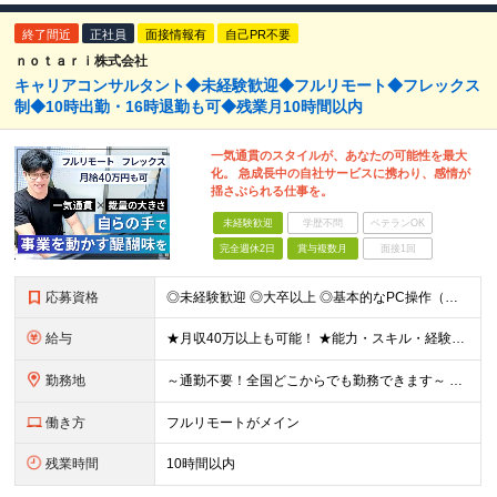
終了間近
正社員
面接情報有
自己PR不要
ｎｏｔａｒｉ株式会社
キャリアコンサルタント◆未経験歓迎◆フルリモート◆フレックス
制◆10時出勤・16時退勤も可◆残業月10時間以内
一気通貫のスタイルが、あなたの可能性を最大
化。 急成長中の自社サービスに携わり、感情が
揺さぶられる仕事を。
未経験歓迎
学歴不問
ベテランOK
完全週休2日
賞与複数月
面接1回
応募資格
◎未経験歓迎 ◎大卒以上 ◎基本的なPC操作（メール・Google Workspace等）ができる方 ★第二新卒の方も歓迎！ 【こんな方にピッタリです】 ◎丁寧な調整やサポートが得意 ◎成長企業で裁
給与
★月収40万以上も可能！ ★能力・スキル・経験を考慮した年収額を設定します ■月給20万円～40万円＋決算賞与 ※経験・スキルを考慮のうえ決定します ※給与にはみなし残業代40時間分を含む。そのほか
勤務地
～通勤不要！全国どこからでも勤務できます～ ■完全在宅勤務のため、業務はご自宅で行っていただきます 【本社】 東京都港区南青山3-8-40 青山センタービル2階 ※変更の範囲：上記を除く当社関連勤
働き方
フルリモートがメイン
残業時間
10時間以内