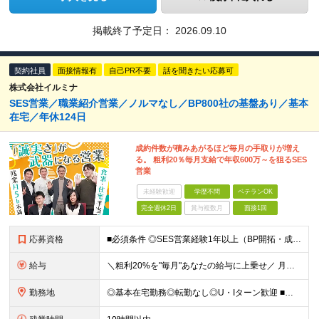
掲載終了予定日：
2026.09.10
契約社員
面接情報有
自己PR不要
話を聞きたい応募可
株式会社イルミナ
SES営業／職業紹介営業／ノルマなし／BP800社の基盤あり／基本
在宅／年休124日
成約件数が積みあがるほど毎月の手取りが増え
る。 粗利20％毎月支給で年収600万～を狙るSES
営業
未経験歓迎
学歴不問
ベテランOK
完全週休2日
賞与複数月
面接1回
応募資格
■必須条件 ◎SES営業経験1年以上（BP開拓・成約実績の実務経験） ◎入社後1〜2ヶ月以内に自走して成約を目指せる方 ■歓迎条件 ◎BP向けの新規開拓経験がある方 ◎フリーランスエンジニアへの直接
給与
＼粗利20%を"毎月"あなたの給与に上乗せ／ 月給22万円〜 ＋ インセンティブ（粗利の20%・毎月支給） ※経験・実績を考慮し、月給は面談にて決定します ※残業はほぼなし（月5時間未満）。残業代
勤務地
◎基本在宅勤務◎転勤なし◎U・Iターン歓迎 ■月1回の帰社日（任意参加） 本社オフィスにて、チームメンバーとの交流会を開催。 参加は任意で、ご都合が良い時のみでOKです。 懇親会費用は全額会社負担。