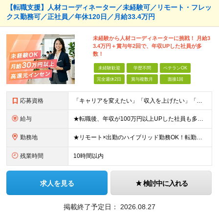
【転職支援】人材コーディネーター／未経験可／リモート・フレッ
クス勤務可／正社員／年休120日／月給33.4万円
未経験から人材コーディネーターに挑戦！ 月給3
3.4万円＋賞与年2回で、年収UPした社員が多
数！
未経験歓迎
学歴不問
ベテランOK
完全週休2日
賞与複数月
面接1回
応募資格
「キャリアを変えたい」「収入を上げたい」「将来に強いスキルを身につけたい」方歓迎！ ・未経験歓迎 ・学歴不問 ・第二新卒歓迎 ＼経験やスキルではなく、“これから”を重視します／ 「今のままでいい
給与
★転職後、年収が100万円以上UPした社員も多数！ 月給33.4万円～45万円＋諸手当＋賞与年2回 ※インセンティブ充実 直近の最高インセンティブ：月50万円 全社員の平均インセンティブ：月10
勤務地
★リモート×出勤のハイブリッド勤務OK！転勤なし！U・Ｉターン歓迎！ 東京、神奈川、埼玉、千葉、愛知、大阪、兵庫、京都、広島、福岡をはじめとする全国各地のプロジェクト先。 プライム上場、グロース上
残業時間
10時間以内
求人を見る
検討中に入れる
掲載終了予定日：
2026.08.27