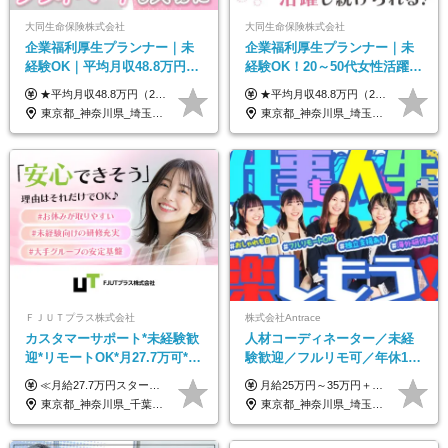
大同生命保険株式会社
大同生命保険株式会社
企業福利厚生プランナー｜未
企業福利厚生プランナー｜未
経験OK｜平均月収48.8万円｜
経験OK！20～50代女性活躍｜
リモートOK｜残業ほぼなし｜
リモートOK｜平均月収48.8万
★平均月収48.8万円（2025年度実績） ★安心の固定給＋賞与年2回＋インセンティブ！手当も充実 月給21万円～23万円＋諸手当＋インセンティブ＋賞与年2回 ※給与は年間平均の税込定例給与です。賞与は含みません。 ※約3週間の研修期間中は日当8000円を支給いたします。 ※試用期間6ヵ月あり（期間中の条件変更なし） ◆東京・神奈川・千葉・埼玉・愛知（一部）・京都・大阪・兵庫（一部）：月給23万円以上 ◆静岡（一部）・三重・岐阜：月給22万円以上 ◆上記以外の地域：月給21万円以上
★平均月収48.8万円（2025年度実績） ★安心の固定給＋賞与年2回＋インセンティブ！手当も充実 月給21万円～23万円＋諸手当＋インセンティブ＋賞与年2回 ※給与は年間平均の税込定例給与です。賞与は含みません。 ※約3週間の研修期間中は日当8000円を支給いたします。 ※試用期間6ヵ月あり（期間中の条件変更なし） ◆東京・神奈川・千葉・埼玉・愛知（一部）・京都・大阪・兵庫（一部）：月給23万円以上 ◆静岡（一部）・三重・岐阜：月給22万円以上 ◆上記以外の地域：月給21万円以上
転勤なし｜女性活躍中
｜子育て＆介護支援◎
東京都_神奈川県_埼玉県_千葉県_大阪府_愛知県_北海道_青森県_岩手県_宮城県_秋田県_山形県_福島県_茨城県_栃木県_群馬県_新潟県_山梨県_長野県_富山県_石川県_福井県_静岡県_岐阜県_三重県_兵庫県_京都府_滋賀県_奈良県_和歌山県_広島県_岡山県_鳥取県_島根県_山口県_徳島県_香川県_愛媛県_高知県_福岡県_熊本県_佐賀県_長崎県_大分県_宮崎県_鹿児島県_沖縄県
東京都_神奈川県_埼玉県_千葉県_大阪府_愛知県_北海道_青森県_岩手県_宮城県_秋田県_山形県_福島県_茨城県_栃木県_群馬県_新潟県_山梨県_長野県_富山県_石川県_福井県_静岡県_岐阜県_三重県_兵庫県_京都府_滋賀県_奈良県_和歌山県_広島県_岡山県_鳥取県_島根県_山口県_徳島県_香川県_愛媛県_高知県_福岡県_熊本県_佐賀県_長崎県_大分県_宮崎県_鹿児島県_沖縄県
ＦＪＵＴプラス株式会社
株式会社Antrace
カスタマーサポート*未経験歓
人材コーディネーター／未経
迎*リモートOK*月27.7万可*賞
験歓迎／フルリモ可／年休127
与年2回*転勤なし*連休
日／おしゃれ自由／海外研修
≪月給27.7万円スタートも可／賞与年2回≫ ■月給21万円～27.7万円＋各種手当＋賞与年2回 ※給与は勤務地に応じて変更します ※年齢や経験・スキルなどを考慮して決定します ※時間外手当は全額支給 ※上記は初年度の月給となります ※試用期間3ヶ月（その他待遇に差異はありません） 【固定残業代について】 なし（残業代は、実際の労働時間に応じて別途全額支給）
月給25万円～35万円＋インセンティブ 未経験者：月給25万円～＋インセンティブ 経験者：月給35万円～＋インセンティブ （※経験者は営業経験5年以上の方を想定） ※経験・スキルなどを考慮のうえ、決定します ※時間外手当は別途全額支給します
OK/ZE010232
年10回／美容・サウナ割あり
東京都_神奈川県_千葉県_大阪府_愛知県_北海道_長野県_石川県_広島県_福岡県
東京都_神奈川県_埼玉県_千葉県_大阪府_愛知県_北海道_青森県_岩手県_宮城県_秋田県_山形県_福島県_茨城県_栃木県_群馬県_新潟県_山梨県_長野県_富山県_石川県_福井県_静岡県_岐阜県_三重県_兵庫県_京都府_滋賀県_奈良県_和歌山県_広島県_岡山県_鳥取県_島根県_山口県_徳島県_香川県_愛媛県_高知県_福岡県_熊本県_佐賀県_長崎県_大分県_宮崎県_鹿児島県_沖縄県