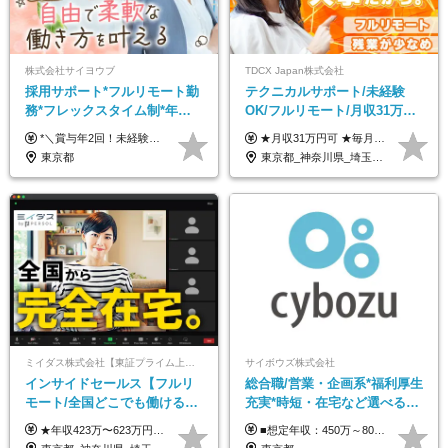
株式会社サイヨウブ
TDCX Japan株式会社
採用サポート*フルリモート勤
テクニカルサポート/未経験
務*フレックスタイム制*年休
OK/フルリモート/月収31万円
120日*土日祝休み*残業ほぼな
可/月最大3万のインセンティ
*＼賞与年2回！未経験から月給28万円スタート／* ◆月給28万～40万円＋賞与年2回＋各種インセンティブ ※経験・スキルを考慮の上、決定します ※試用期間6ヶ月間あり（期間中は月給26万円～になります。その他待遇等に差異はありません） ※月給には月35時間分の固定残業代含む（月5万4800円/超過分別途支給） ※ほとんどのメンバーが残業ゼロです！フレックスタイム制のため、自分の生活に合わせて調整できます。 ＼希望性で土曜日出勤あり／ お客様より「土曜日に応募者の対応をしてほしい」という ご要望を受けた際に、応募者対応⇒求職者との メッセージのやり取りなど、対応が発生する場合があります。 ※土曜日に出勤いただく場合は ・2時間稼働：4500円 ・4時間稼働：9000円 の給与が発生。勤務時間が4時間超えることは原則ありません。 短期間で高い給与をGETできるチャンスです♪
★月収31万円可 ★毎月「最大3万円」のインセンティブあり 月給266,228円～＋スキル手当（15,000円）＋インセンティブ（月最大3万円） ※月給例（月額最大額）：281,228 円＋残業代発生分 インセンティブを最大まで取得できた場合は、月額最大額：311,228円＋残業代発生分 となります ※経験・スキルなどを考慮し決定します ※残業代は1分単位で支給 ※試用期間3ヵ月あり（契約社員期間も給与・待遇に変更なし） ※インセンティブは効率性、顧客満足、勤怠状況等の結果により毎月金額が決定されます。 ＼”頑張り”はインセンティブで還元！／ 入社3ヶ月目から、目標数字やKPI、勤怠状況、お客様アンケートなどをもとに評価をスタート。 最短4ヶ月目にはインセンティブの支給も可能です！
し*育児中社員8割以上
ブ支給/平均年齢33歳
東京都
東京都_神奈川県_埼玉県_千葉県_大阪府_愛知県_北海道_青森県_岩手県_宮城県_秋田県_山形県_福島県_茨城県_栃木県_群馬県_新潟県_山梨県_長野県_富山県_石川県_福井県_静岡県_岐阜県_三重県_兵庫県_京都府_滋賀県_奈良県_和歌山県_広島県_岡山県_鳥取県_島根県_山口県_徳島県_香川県_愛媛県_高知県_福岡県_熊本県_佐賀県_長崎県_大分県_宮崎県_鹿児島県_沖縄県
ミイダス株式会社【東証プライム上場パーソルグループ】
サイボウズ株式会社
インサイドセールス【フルリ
総合職/営業・企画系*福利厚生
モート/全国どこでも働ける】
充実*時短・在宅など選べる働
未経験OK*土日祝休み*残業少
き方*賞与年2回
★年収423万〜623万円のモデルあり（想定時間外手当10時間分含む） ★半年に一度ドカンと支給のボーナスあり（半年に1度最大150万円） 月給25万円〜＋各種手当＋インセンティブ ＊リモートワーク手当（4000円/月） ＊リモートワーク一時金（1万5000円） ＊残業手当全額支給 ※経験・スキルにより月給を決定します ※試用期間：2ヵ月あり。期間中の雇用形態・給与・待遇に変更はありません 《頑張りはインセンティブとして還元！》 当社は5段階の評価制度を導入。 半期に1回の評価で最高ランク（5点）を獲得したメンバーには、 150万円のインセンティブを支給！ これが半年に一度のインセンティブとして支給されるため、 成果を出した分だけまとまった収入を得られる仕組みです。 【固定残業代について】 なし（残業代は、実際の労働時間に応じて別途全額支給）
■想定年収：450万～800万円（基本給12ヶ月分＋賞与2ヶ月分） ※上記想定年収はフルタイムの働き方を想定しています。 それ以外の働き方（勤務日数、時短、固定残業時間数の変更など）の場合 上記想定年収の支給を確約するものではありません ※賞与は全社の業績に応じて変動の可能性があります ※ご経験・スキルを考慮のうえ、当社規定により優遇します （試用期間3ヶ月有/給与・待遇に差異なし） ■昇給年1回 ■賞与年2回（2月・8月）
なめ*在宅勤務手当あり