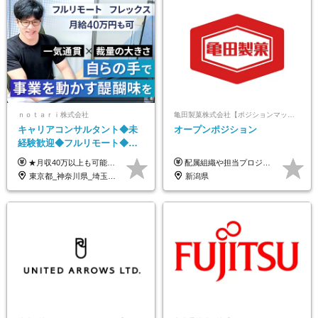
ｎｏｔａｒｉ株式会社
亀田製菓株式会社【ポジションマッチ登録】
キャリアコンサルタント◆未
オープンポジション
経験歓迎◆フルリモート◆フ
レックス制◆10時出勤・16時
★月収40万以上も可能！ ★能力・スキル・経験を考慮した年収額を設定します ■月給20万円～40万円＋決算賞与 ※経験・スキルを考慮のうえ決定します ※給与にはみなし残業代40時間分を含む。そのほか詳細に関しては別途面接時にご説明します ※試用期間3ヵ月あり。期間中の雇用形態・条件などに差異はありません
配属組織や担当プロジェクトにより異なります。 想定年収：400万円～1000万円 ※ご経験やスキルに応じて決定します。 ※上記想定年収はあくまでも目安の金額であり、 選考を通じて上下する可能性があります。
退勤も可◆残業月10時間以内
東京都_神奈川県_埼玉県_千葉県_大阪府_愛知県_北海道_青森県_岩手県_宮城県_秋田県_山形県_福島県_茨城県_栃木県_群馬県_新潟県_山梨県_長野県_富山県_石川県_福井県_静岡県_岐阜県_三重県_兵庫県_京都府_滋賀県_奈良県_和歌山県_広島県_岡山県_鳥取県_島根県_山口県_徳島県_香川県_愛媛県_高知県_福岡県_熊本県_佐賀県_長崎県_大分県_宮崎県_鹿児島県_沖縄県
新潟県