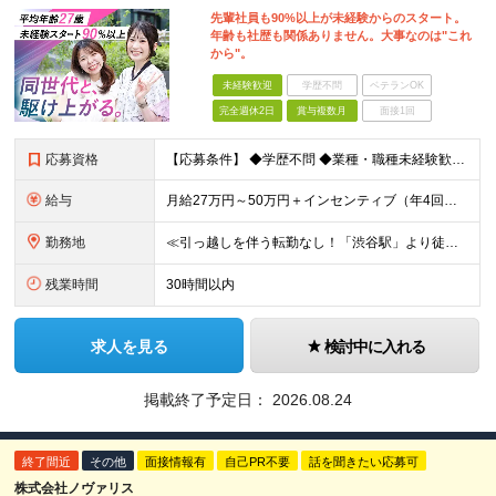
先輩社員も90%以上が未経験からのスタート。
年齢も社歴も関係ありません。大事なのは"これ
から"。
未経験歓迎
学歴不問
ベテランOK
完全週休2日
賞与複数月
面接1回
応募資格
【応募条件】 ◆学歴不問 ◆業種・職種未経験歓迎 ◆35歳以下の方（※若年層の長期キャリア形成のため） ＼入社者の多くが"人と関わる仕事"出身です！／ 「今の環境より、もっと成果にコミットしたい」
給与
月給27万円～50万円＋インセンティブ（年4回／社内規定による）＋業績賞与（年1回） ※固定残業代(月35時間分/58,000円~)を含みます。超過分は別途支給。 ※残業平均時間：25時間以内 ※経験
勤務地
≪引っ越しを伴う転勤なし！「渋谷駅」より徒歩5分≫ 【東京本社】 東京都渋谷区渋谷2丁目16-1 Daiwa渋谷宮益坂ビル5階 (変更の範囲)上記を除く当社関連勤務地
残業時間
30時間以内
求人を見る
検討中に入れる
掲載終了予定日：
2026.08.24
終了間近
その他
面接情報有
自己PR不要
話を聞きたい応募可
株式会社ノヴァリス