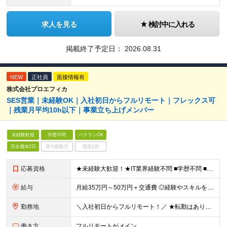
求人を見る
検討中に入れる
掲載終了予定日：
2026.08.31
NEW
正社員
面接情報有
株式会社プロエフィカ
SES営業｜未経験OK｜入社初日からフルリモート｜フレックス可
｜残業月平均10h以下｜事業立ち上げメンバー
未経験歓迎
学歴不問
ベテランOK
完全週休2日
賞与複数月
面接1回
応募資格
★未経験大歓迎！★IT業界経験不問 ■学歴不問 ■未経験OK ★人材業界での経験や、SES経験をお持ちの方は優遇します ≪こんな方は今すぐご応募ください≫ □自由度の高い働き方がしたい □誰かの役
給与
月給35万円～50万円＋交通費 ◎経験やスキルを考慮し、最大限優遇します ◎上記月給は固定残業代月40時間分(月10万9,375～)を含みます。残業時間が超過した場合はその分追加支給します ◎試用期
勤務地
＼入社初日からフルリモート！／ ★転勤はありません ★お客様先を訪問するときなどは直行直帰可 ■本社 東京都品川区西五反田3丁目15-6 リードシー目黒不動前ビル1-04 ※(変更の範囲)上記を
働き方
フルリモートがメイン