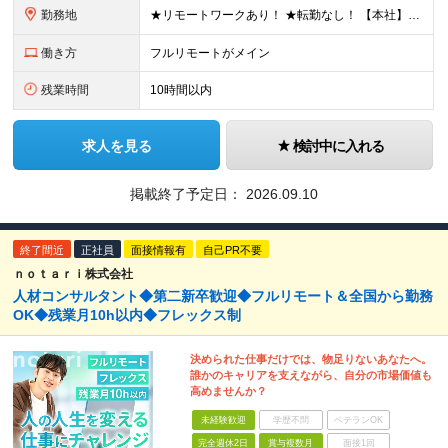
勤務地
★リモートワークあり！ ★転勤なし！ 【本社】東京都港区虎ノ門1-16-16 虎ノ門一丁目MGビル ∟虎ノ門駅から徒歩3分のピカピカのオフィス ※その他、1都3県を中心としたプロジェクト先 ※親会
働き方
フルリモートがメイン
残業時間
10時間以内
求人を見る
検討中に入れる
掲載終了予定日：
2026.09.10
終了間近
正社員
面接情報有
自己PR不要
ｎｏｔａｒｉ株式会社
人材コンサルタント◆第二新卒歓迎◆フルリモート＆全国から勤務
OK◆残業月10h以内◆フレックス制
決められた仕事だけでは、物足りないあなたへ。
誰かのキャリアを支えながら、自分の市場価値も
高めませんか？
未経験歓迎
学歴不問
ベテランOK
完全週休2日
賞与複数月
面接1回