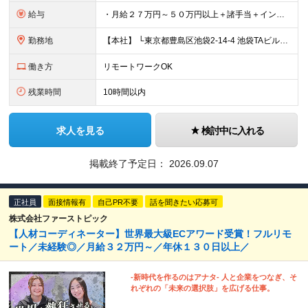
給与
・月給２７万円～５０万円以上＋諸手当＋インセンティブ ※超過分は別途全額支給します。 【 入社時の想定年収 】 ・年収４５０万円 ＜インセンティブ制度について＞ 社員一人ひとりの頑張りを多角的に評
勤務地
【本社】 └東京都豊島区池袋2-14-4 池袋TAビル8F ★あなたの希望を最大限考慮！ ・都内（池袋・新宿・渋谷・目黒・青山）・埼玉・千葉・神奈川・茨城・栃木・群馬 ※勤務先は本社または支社とな
働き方
リモートワークOK
残業時間
10時間以内
求人を見る
検討中に入れる
掲載終了予定日：
2026.09.07
正社員
面接情報有
自己PR不要
話を聞きたい応募可
株式会社ファーストピック
【人材コーディネーター】世界最大級ECアワード受賞！フルリモ
ート／未経験◎／月給３２万円～／年休１３０日以上／
-新時代を作るのはアナタ- 人と企業をつなぎ、そ
れぞれの「未来の選択肢」を広げる仕事。