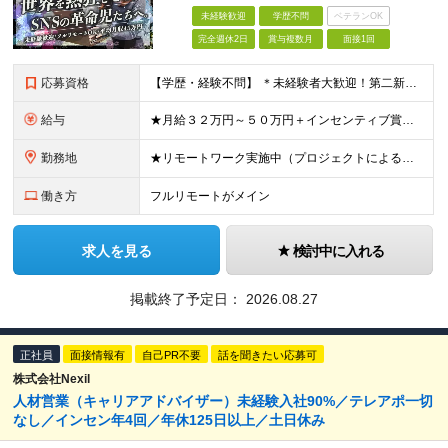
未経験歓迎
学歴不問
ベテランOK
完全週休2日
賞与複数月
面接1回
応募資格
【学歴・経験不問】 ＊未経験者大歓迎！第二新卒歓迎/充実研修/WEB面接可能＊ 「 営業ってなんとなく難しそう・・・ 」 「 AIとかSNSなんて分からない・・・ 」 という未経験の方でも安心して
給与
★月給３２万円～５０万円＋インセンティブ賞与＋決算賞与★ （30時間の固定残業代、一律月54,750円を含む。超過分は支給） ※経験・スキルを考慮の上、決定 ※昇給：随時あり 【インセンティブについ
勤務地
★リモートワーク実施中（プロジェクトによる） ※一部フルリモートあり 【本社】 東京都千代田区五番町4-8 日立五番町ビル 5F 【その他勤務先】 ・北海道札幌市中央区大通東 ・宮城県仙台市青葉区
働き方
フルリモートがメイン
求人を見る
検討中に入れる
掲載終了予定日：
2026.08.27
正社員
面接情報有
自己PR不要
話を聞きたい応募可
株式会社Nexil
人材営業（キャリアアドバイザー）未経験入社90%／テレアポ一切
なし／インセン年4回／年休125日以上／土日休み