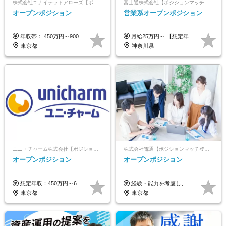
株式会社ユナイテッドアローズ【ポジションマッチ登録】
富士通株式会社【ポジションマッチ登録】
オープンポジション
営業系オープンポジション
年収帯： 450万円～900万円 ※経験・スキルを考慮の上、決定します。
月給25万円～ 【想定年収】 400万円～1000万円（残業代及び諸手当込） ※ご経験、前年収、ご年齢に応じて決定します。
東京都
神奈川県
ユニ・チャーム株式会社【ポジションマッチ登録】
株式会社電通【ポジションマッチ登録】
オープンポジション
オープンポジション
想定年収：450万円～650万円 ※経験・能力を考慮の上、規定により優遇いたします ※試用期間6ヵ月（その間の給与・待遇に変動はありません）
経験・能力を考慮し、当社規定により決定します。 ▼参考情報 ------------ 年収イメージ：500万～1500万
東京都
東京都