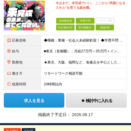
今はまだ、未完成でいい。 ここから"武器になる
スキル"を育てる総合職。
未経験歓迎
学歴不問
ベテランOK
完全週休2日
賞与複数月
面接1回
応募資格
◆職種・業種・社会人未経験歓迎！ ◆学歴不問 ◆34歳以下の方 ※若年層の長期キャリア形成のため ◎メンバーの99％が未経験入社 ◎人柄・ポテンシャル重視採用 ◎早期から活躍したい方大歓迎 経験や
給与
■東京（首都圏）：月給27万円～35万円＋インセンティブ ■大阪：月給25万円～35万円＋インセンティブ ■その他地方：月給23万円～35万円＋インセンティブ ※上記の額には下記の固定残業代を含みま
勤務地
★東京、大阪、福岡など、各拠点を中心とした全国採用 ★仙台、名古屋で積極採用中 ★希望に沿わない転勤なし ★U・Iターン歓迎 ■東京本社 東京都渋谷区道玄坂2-25-12 道玄坂通3階3-1a ■
働き方
リモートワーク相談可能
残業時間
20時間以内
求人を見る
検討中に入れる
掲載終了予定日：
2026.08.17