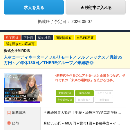
求人を見る
検討中に入れる
掲載終了予定日：
2026.09.07
終了間近
正社員
契約社員
面接情報有
自己PR不要
話を聞きたい応募可
株式会社MIRDIS
人材コーディネーター／フルリモート／フルフレックス／月給35
万円～／年休130日／THEREグループ／未経験◎
-新時代を作るのはアナタ- 人と企業をつなぎ、そ
れぞれの「未来の選択肢」を広げる仕事。
未経験歓迎
学歴不問
ベテランOK
完全週休2日
賞与複数月
面接1回
応募資格
＊未経験者大歓迎！学歴・経験不問/第二新卒歓迎/WEB面接可能＊ ▼未経験歓迎＆完全ポテンシャル採用！▼ 経験は一切不問！ 面接では「あなたの想い」を教えてください◎ ▼こんな方を歓迎します！▼
給与
月給35万円～60万円＋賞与1回＋各種手当＋インセンティブ ★Point：経験者の方は100％年収UPでの待遇提示も可能！ 【インセンティブについて】 プロジェクト報酬：PJ単価に応じて支給 ※