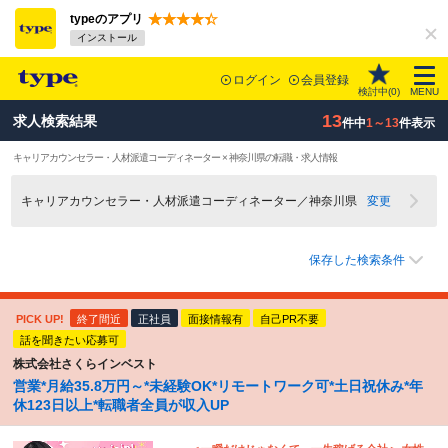
typeのアプリ
インストール
ログイン
会員登録
検討中(
0
)
MENU
13
求人検索結果
件中
1～13
件表示
キャリアカウンセラー・人材派遣コーディネーター × 神奈川県の転職・求人情報
キャリアカウンセラー・人材派遣コーディネーター／神奈川県
変更
保存した検索条件
PICK UP!
終了間近
正社員
面接情報有
自己PR不要
話を聞きたい応募可
株式会社さくらインベスト
営業*月給35.8万円～*未経験OK*リモートワーク可*土日祝休み*年
休123日以上*転職者全員が収入UP