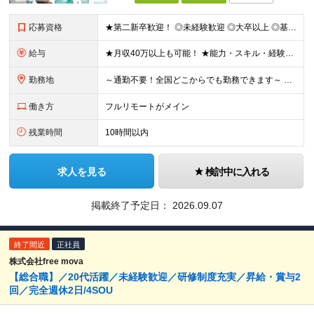
応募資格
★第二新卒歓迎！ ◎未経験歓迎 ◎大卒以上 ◎基本的なPC操作（メール・Google Workspace等）ができる方 【こんな方を歓迎します】 ◎20代のうちに力をつけたい方 ◎人の人生やキャリア
給与
★月収40万以上も可能！ ★能力・スキル・経験を考慮した年収額を設定します ★年功序列ではなく、チャレンジを評価して給与に反映！ ■月給20万円～40万円＋決算賞与 ※経験・スキルを考慮のうえ決定し
勤務地
～通勤不要！全国どこからでも勤務できます～ ■完全在宅勤務のため、業務はご自宅で行っていただきます 【本社】 東京都港区南青山3-8-40 青山センタービル2階 ※変更の範囲：上記を除く当社関連勤
働き方
フルリモートがメイン
残業時間
10時間以内
求人を見る
検討中に入れる
掲載終了予定日：
2026.09.07
終了間近
正社員
株式会社free mova
【総合職】／20代活躍／未経験歓迎／研修制度充実／昇給・賞与2
回／完全週休2日/4SOU