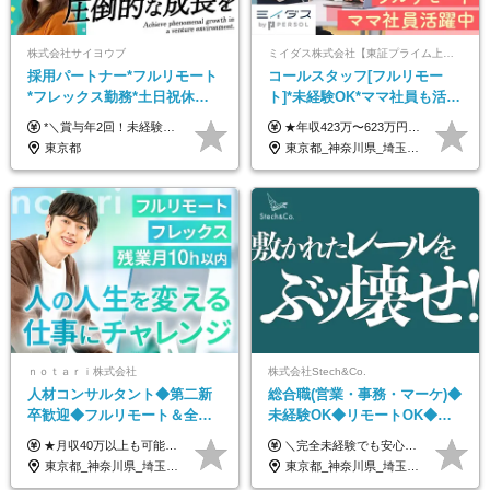
株式会社サイヨウブ
ミイダス株式会社【東証プライム上場パーソルグループ】
採用パートナー*フルリモート
コールスタッフ[フルリモー
*フレックス勤務*土日祝休み*
ト]*未経験OK*ママ社員も活躍
月給28万円～*産育休取得実績
中*ブランクOK*全国どこでも
*＼賞与年2回！未経験から月給28万円スタート／* ★昇給年12回あり！随時昇給のチャンス ◆月給28万～40万円＋賞与年2回＋各種インセンティブ ※経験・スキルを考慮の上、決定します ※試用期間6ヶ月間あり（期間中は月給26万円～になります。その他待遇等に差異はありません） ※月給には月35時間分の固定残業代含む（月5万4800円/超過分別途支給） ※ほとんどのメンバーが残業ゼロです！フレックスタイム制のため、自分の生活に合わせて調整できます。 ＼希望性で土曜日出勤あり／ お客様より「土曜日に応募者の対応をしてほしい」という ご要望を受けた際に、応募者対応⇒求職者との メッセージのやり取りなど、対応が発生する場合があります。 ※土曜日に出勤いただく場合は ・2時間稼働：4500円 ・4時間稼働：9000円 の給与が発生。勤務時間が4時間超えることは原則ありません。 短期間で高い給与をGETできるチャンスです♪
★年収423万〜623万円のモデルあり（想定時間外手当10時間分含む） ★半年に一度ドカンと支給のボーナスあり（半年に1度最大150万円） 月給25万円〜＋各種手当＋インセンティブ ＊リモートワーク手当（4000円/月） ＊リモートワーク一時金（1万5000円） ＊残業手当全額支給 ※経験・スキルにより月給を決定します ※試用期間：2ヵ月あり。期間中の雇用形態・給与・待遇に変更はありません 《頑張りはインセンティブとして還元！》 当社は5段階の評価制度を導入。 半期に1回の評価で最高ランク（5点）を獲得したメンバーには、 150万円のインセンティブを支給！ これが半年に一度のインセンティブとして支給されるため、 成果を出した分だけまとまった収入を得られる仕組みです。 【固定残業代について】 なし（残業代は、実際の労働時間に応じて別途全額支給）
あり*年間休日120日
働ける
東京都
東京都_神奈川県_埼玉県_千葉県_大阪府_愛知県_北海道_青森県_岩手県_宮城県_秋田県_山形県_福島県_茨城県_栃木県_群馬県_新潟県_山梨県_長野県_富山県_石川県_福井県_静岡県_岐阜県_三重県_兵庫県_京都府_滋賀県_奈良県_和歌山県_広島県_岡山県_鳥取県_島根県_山口県_徳島県_香川県_愛媛県_高知県_福岡県_熊本県_佐賀県_長崎県_大分県_宮崎県_鹿児島県_沖縄県
ｎｏｔａｒｉ株式会社
株式会社Stech&Co.
人材コンサルタント◆第二新
総合職(営業・事務・マーケ)◆
卒歓迎◆フルリモート＆全国
未経験OK◆リモートOK◆学
から勤務OK◆残業月10h以内
歴不問◆20代活躍中！
★月収40万以上も可能！ ★能力・スキル・経験を考慮した年収額を設定します ★年功序列ではなく、チャレンジを評価して給与に反映！ ■月給20万円～40万円＋決算賞与 ※経験・スキルを考慮のうえ決定します ※給与にはみなし残業代40時間分を含む。そのほか詳細に関しては別途面接時にご説明します ※試用期間3ヵ月あり。期間中の雇用形態・条件などに差異はありません
＼完全未経験でも安心して年収UP可能です！／ -------------- 【1】営業 月給25万円～80万円＋賞与 【2】事務 月給21万円～50万円＋賞与 【3】マーケ 月給25万円～80万円＋賞与 ※試用期間3ヶ月間の待遇に変動はありません。 ※みなし残業代(月20時間分29,725円～)を含む。（※超過分は追加支給）
◆フレックス制
東京都_神奈川県_埼玉県_千葉県_大阪府_愛知県_北海道_青森県_岩手県_宮城県_秋田県_山形県_福島県_茨城県_栃木県_群馬県_新潟県_山梨県_長野県_富山県_石川県_福井県_静岡県_岐阜県_三重県_兵庫県_京都府_滋賀県_奈良県_和歌山県_広島県_岡山県_鳥取県_島根県_山口県_徳島県_香川県_愛媛県_高知県_福岡県_熊本県_佐賀県_長崎県_大分県_宮崎県_鹿児島県_沖縄県
東京都_神奈川県_埼玉県_千葉県_大阪府_愛知県_北海道_青森県_岩手県_宮城県_秋田県_山形県_福島県_茨城県_栃木県_群馬県_新潟県_山梨県_長野県_富山県_石川県_福井県_静岡県_岐阜県_三重県_兵庫県_京都府_滋賀県_奈良県_和歌山県_広島県_岡山県_鳥取県_島根県_山口県_徳島県_香川県_愛媛県_高知県_福岡県_熊本県_佐賀県_長崎県_大分県_宮崎県_鹿児島県_沖縄県