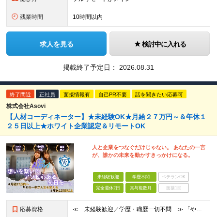
残業時間
10時間以内
求人を見る
検討中に入れる
掲載終了予定日：
2026.08.31
終了間近
正社員
面接情報有
自己PR不要
話を聞きたい応募可
株式会社Asovi
【人材コーディネーター】★未経験OK★月給２７万円～＆年休１
２５日以上★ホワイト企業認定＆リモートOK
人と企業をつなぐだけじゃない。 あなたの一言
が、誰かの未来を動かすきっかけになる。
未経験歓迎
学歴不問
ベテランOK
完全週休2日
賞与複数月
面接1回
応募資格
≪ 未経験歓迎／学歴・職歴一切不問 ≫ 「やりたいことはまだ決まっていないけど、何かを始めたい」 「人と関わる仕事に興味がある」——そんな方も大歓迎です！ Asoviでは、“今まで”よりも“これから