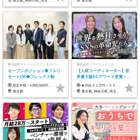
東京都_神奈川県_埼玉県_千葉県_大阪府_愛知県_北海道_青森県_岩手県_宮城県_秋田県_山形県_福島県_茨城県_栃木県_群馬県_新潟県_山梨県_長野県_富山県_石川県_福井県_静岡県_岐阜県_三重県_兵庫県_京都府_滋賀県_奈良県_和歌山県_広島県_岡山県_鳥取県_島根県_山口県_徳島県_香川県_愛媛県_高知県_福岡県_熊本県_佐賀県_長崎県_大分県_宮崎県_鹿児島県_沖縄県
東京都
株式会社ストリームライン【ポジションマッチ登録】
株式会社ファーストピック
オープンポジション◆フルリ
【人材コーディネーター】世
モートOK◆フレックス制
界最大級ECアワード受賞！フ
ルリモート／未経験◎／月給
想定年収：4,000,000円 ～ 8,000,000円 月給：288,000円 ～ 570,000円 ※ご経験・能力に応じて決定いたします。 ※上記額にはみなし残業代を含みます。 ※超過分は全額支給いたします。 ※みなし残業代 45,000円 ～ 89,050円／月 ※みなし残業時間 20時間／月 ※試用期間：3ヶ月（試用期間中の待遇に差異はありません） 【固定残業代について】 固定残業20時間分（45,000円～89,050円）を含む ※超過分は別途全額支給
★月給３２万円～５０万円＋インセンティブ賞与＋決算賞与★ （30時間の固定残業代、一律月54,750円を含む。超過分は支給） ※経験・スキルを考慮の上、決定 ※昇給：随時あり 【インセンティブについて】 自社サービスを提案し、サービス化した場合、一部の利益をインセンティブとして還元します。 試用期間中（6か月間）は、下記の給与となります。 【一都三県、大阪、名古屋、福岡の方】 月給２４万円～＋役職手当＋インセンティブ賞与 【一都三県以外の関東圏、九州、東北、北海道、その他地域の方】 月給２０万円～＋役職手当＋インセンティブ賞与 ※試用期間6ヶ月 ※試用期間中の待遇・福利厚生に差異はなし
３２万円～／年休１３０日以
東京都
東京都_神奈川県_埼玉県_千葉県_大阪府_愛知県_北海道_青森県_岩手県_宮城県_秋田県_山形県_福島県_茨城県_栃木県_群馬県_静岡県_岐阜県_三重県_兵庫県_京都府_滋賀県_奈良県_和歌山県_広島県_岡山県_鳥取県_島根県_山口県_福岡県_熊本県_佐賀県_長崎県_大分県_宮崎県_鹿児島県
上／