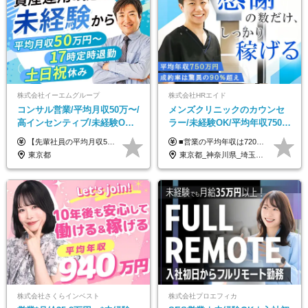
株式会社イーエムグループ
株式会社HRエイド
コンサル営業/平均月収50万〜/
メンズクリニックのカウンセ
高インセンティブ/未経験OK/
ラー/未経験OK/平均年収750万
残業なし/4,50代も活躍/ブラン
円/4人に1人が年収1000万円超
【先輩社員の平均月収50万円】 月給30万円以上+インセンティブ+その他手当 ※経験・スキルを考慮の上で給与を決定します ※上記には5万円（月20時間分）のみなし残業代と一律手当（営業手当4万円、能力評価手当4万円）を含みます ※上記を超える残業代は別途全額支給します ※試用期間：3ヶ月あり（試用期間中の待遇に差異なし）
■営業の平均年収は720万円！ ■4人に1人が年収1000万円超え 月給27万円～100万円+インセンティブ(平均月20～40万円程) ＜インセンティブ制度について＞ 当社では創業以来、頑張ったらその分稼げる環境づくりに注力。カウンセラー部署では、個人の成約金額・チームの成果・事業部の売上利益を掛け合わせる新しいインセンティブ制度を導入しました。あなたの頑張り次第で毎月高インセンティブが実現できる体制です！ ※上記金額には固定残業代（35,500円以上～・30時間分）が含まれます。時間超過分は追加支給します。 ※試用期間3か月あり。研修期間3か月中は、月給25万円～30万円になります。(固定残業代：35,500円～・23h分を含む) ※インセンティブの一部は、研修期間中から支給されます。その他待遇の差異はありません。
ク可/面接1回
え/成約率90％
東京都
東京都_神奈川県_埼玉県_千葉県_大阪府_愛知県_北海道_宮城県_栃木県_群馬県_静岡県_兵庫県_京都府_岡山県_熊本県
株式会社さくらインベスト
株式会社プロエフィカ