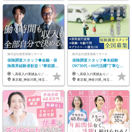
株式会社損害保険リサーチ
株式会社損害保険リサーチ
保険調査スタッフ◆金融・保
保険調査スタッフ◆未経験
険業界経験者歓迎！*事前講習
OK*30代～60代活躍*丁寧な講
あり*30代～60代活躍*調査は
習・サポートあり*原則直行直
＼高収入の実績あり／ なかには年収1000万円を超える方もいらっしゃいます！ 【完全出来高報酬制】 ★仕事に慣れるまで収入をサポート 1か月目：報酬が通常の2倍 2か月目：報酬が通常の1.5倍 ※災害に関する業務については、収入サポートの対象外 ※試用期間はありません ＊＊＊業務報酬の例＊＊＊ ・事故原因調査（4箇所確認）…1万5000円～ ・有無責／不正請求疑義調査（自動車案件）…2万円～ ・医療調査（1箇所確認）…1万7000円～ ・書類取付（1箇所訪問）…3000円～ ※上記は目安になります ※実際の報酬は業務報酬に応じた個々のスキル・実績を加味したものになります
＼高収入の実績あり／ なかには年収1000万円を超えるスペシャリストもいらっしゃいます！ 【完全出来高報酬制】 ★仕事に慣れるまで収入をサポート 1か月目：報酬が通常の2倍 2か月目：報酬が通常の1.5倍 ※災害に関する業務については、収入サポートの対象外 ※試用期間はありません ＊＊＊業務報酬の例＊＊＊ ・事故原因調査（4箇所確認）…1万5000円～ ・有無責／不正請求疑義調査（自動車案件）…2万円～ ・医療調査（1箇所確認）…1万7000円～ ・書類取付（1箇所訪問）…3000円～ ※上記は目安になります ※実際の報酬は業務報酬に応じた個々のスキル・実績を加味したものになります
原則直行直帰*高収入可
帰／全国募集・業務委託
東京都_神奈川県_埼玉県_千葉県_大阪府_愛知県_北海道_青森県_岩手県_宮城県_秋田県_山形県_福島県_茨城県_栃木県_群馬県_新潟県_山梨県_長野県_富山県_石川県_福井県_静岡県_岐阜県_三重県_兵庫県_京都府_滋賀県_奈良県_和歌山県_広島県_岡山県_鳥取県_島根県_山口県_徳島県_香川県_愛媛県_高知県_福岡県_熊本県_佐賀県_長崎県_大分県_宮崎県_鹿児島県_沖縄県
東京都_神奈川県_埼玉県_千葉県_大阪府_愛知県_北海道_青森県_岩手県_宮城県_秋田県_山形県_福島県_茨城県_栃木県_群馬県_新潟県_山梨県_長野県_富山県_石川県_福井県_静岡県_岐阜県_三重県_兵庫県_京都府_滋賀県_奈良県_和歌山県_広島県_岡山県_鳥取県_島根県_山口県_徳島県_香川県_愛媛県_高知県_福岡県_熊本県_佐賀県_長崎県_大分県_宮崎県_鹿児島県_沖縄県