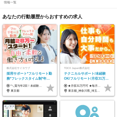
情報一覧
あなたの行動履歴からおすすめの求人
株式会社サイヨウブ
TDCX Japan株式会社
採用サポート*フルリモート勤
テクニカルサポート/未経験
務*フレックスタイム制*年休
OK/フルリモート/月収31万円
120日*土日祝休み*残業ほぼな
可/月最大3万のインセンティ
*＼賞与年2回！未経験から月給28万円スタート／* ◆月給28万～40万円＋賞与年2回＋各種インセンティブ ※経験・スキルを考慮の上、決定します ※試用期間6ヶ月間あり（期間中は月給26万円～になります。その他待遇等に差異はありません） ※月給には月35時間分の固定残業代含む（月5万4800円/超過分別途支給） ※ほとんどのメンバーが残業ゼロです！フレックスタイム制のため、自分の生活に合わせて調整できます。 ＼希望性で土曜日出勤あり／ お客様より「土曜日に応募者の対応をしてほしい」という ご要望を受けた際に、応募者対応⇒求職者との メッセージのやり取りなど、対応が発生する場合があります。 ※土曜日に出勤いただく場合は ・2時間稼働：4500円 ・4時間稼働：9000円 の給与が発生。勤務時間が4時間超えることは原則ありません。 短期間で高い給与をGETできるチャンスです♪
★月収31万円可 ★毎月「最大3万円」のインセンティブあり 月給266,228円～＋スキル手当（15,000円）＋インセンティブ（月最大3万円） ※月給例（月額最大額）：281,228 円＋残業代発生分 インセンティブを最大まで取得できた場合は、月額最大額：311,228円＋残業代発生分 となります ※経験・スキルなどを考慮し決定します ※残業代は1分単位で支給 ※試用期間3ヵ月あり（契約社員期間も給与・待遇に変更なし） ※インセンティブは効率性、顧客満足、勤怠状況等の結果により毎月金額が決定されます。 ＼”頑張り”はインセンティブで還元！／ 入社3ヶ月目から、目標数字やKPI、勤怠状況、お客様アンケートなどをもとに評価をスタート。 最短4ヶ月目にはインセンティブの支給も可能です！
し*育児中社員8割以上
ブ支給/平均年齢33歳
東京都
東京都_神奈川県_埼玉県_千葉県_大阪府_愛知県_北海道_青森県_岩手県_宮城県_秋田県_山形県_福島県_茨城県_栃木県_群馬県_新潟県_山梨県_長野県_富山県_石川県_福井県_静岡県_岐阜県_三重県_兵庫県_京都府_滋賀県_奈良県_和歌山県_広島県_岡山県_鳥取県_島根県_山口県_徳島県_香川県_愛媛県_高知県_福岡県_熊本県_佐賀県_長崎県_大分県_宮崎県_鹿児島県_沖縄県