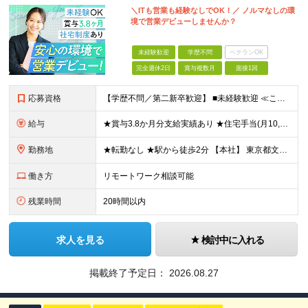
＼ITも営業も経験なしでOK！／ ノルマなしの環
境で営業デビューしませんか？
未経験歓迎
学歴不問
ベテランOK
完全週休2日
賞与複数月
面接1回
応募資格
【学歴不問／第二新卒歓迎】 ■未経験歓迎 ≪こんなお悩みを抱えていてもOK！≫ □ ノルマなどのプレッシャーは苦手な方 →個人ノルマなしのためご安心して始められます！ □ ITの知識が無い方 →入社
給与
★賞与3.8か月分支給実績あり ★住宅手当(月10,000円)や社宅制度(家賃の半額を会社が負担)あり 月給23万5000円～30万円＋交通費＋各種手当＋賞与年2回 ※経験やスキルを考慮して決定い
勤務地
★転勤なし ★駅から徒歩2分 【本社】 東京都文京区大塚５丁目６－１５ワイビル４０２ (変更の範囲)上記を除く当社関連勤務地
働き方
リモートワーク相談可能
残業時間
20時間以内
求人を見る
検討中に入れる
掲載終了予定日：
2026.08.27