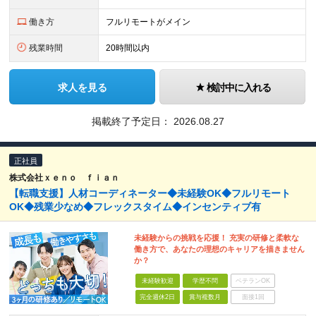
働き方
フルリモートがメイン
残業時間
20時間以内
求人を見る
検討中に入れる
掲載終了予定日：
2026.08.27
正社員
株式会社ｘｅｎｏ ｆｉａｎ
【転職支援】人材コーディネーター◆未経験OK◆フルリモート
OK◆残業少なめ◆フレックスタイム◆インセンティブ有
未経験からの挑戦を応援！ 充実の研修と柔軟な
働き方で、あなたの理想のキャリアを描きません
か？
未経験歓迎
学歴不問
ベテランOK
完全週休2日
賞与複数月
面接1回