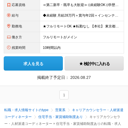
応募資格
≪第二新卒・既卒も大歓迎≫ □未経験OK □学歴不問 ＼こんな方はすぐにご活躍いただけます／ ◆営業経験がある方 ◆接客、販売経験がある方 ◆顧客折衝経験がある方 ※紹介先企業の規定によります
給与
◆未経験 月給28万円＋賞与年2回＋インセンティブ＋各種手当 ◆経験者（キャリアアドバイザー経験2年以上、または営業経験3年以上の方） 月給35万円＋賞与年2回＋インセンティブ＋各種手当 ※残業代
勤務地
★フルリモートOK ★転勤なし 【本社】 東京都渋谷区渋谷2丁目24-12渋谷スクランブルスクエア42階 ※紹介先企業の規定によります (変更の範囲)上記を除く当社関連勤務地
働き方
フルリモートがメイン
残業時間
10時間以内
求人を見る
検討中に入れる
掲載終了予定日：
2026.08.27
1
転職・求人情報サイトのtype
営業系
キャリアカウンセラー・人材派遣
コーディネーター
住宅手当・家賃補助制度あり
キャリアカウンセラ
ー・人材派遣コーディネーター × 住宅手当・家賃補助制度ありの転職・求人