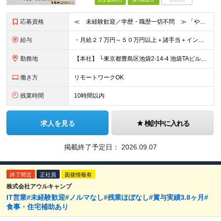
完全週休2日
賞与複数月
面接1回
応募資格
≪ 未経験歓迎／学歴・職歴一切不問 ≫ 「やりたいことはまだ決まっていないけど、何かを始めたい」 「人と関わる仕事に興味がある」——そんな方も大歓迎です！ Asoviでは、“今まで”よりも“これから
給与
・月給２７万円～５０万円以上＋諸手当＋インセンティブ ※超過分は別途全額支給します。 【 入社時の想定年収 】 ・年収４５０万円 ＜インセンティブ制度について＞ 社員一人ひとりの頑張りを多角的に評
勤務地
【本社】 └東京都豊島区池袋2-14-4 池袋TAビル8F ★あなたの希望を最大限考慮！ ・都内（池袋・新宿・渋谷・目黒・青山）・埼玉・千葉・神奈川・茨城・栃木・群馬 ※勤務先は本社または支社とな
働き方
リモートワークOK
残業時間
10時間以内
求人を見る
検討中に入れる
掲載終了予定日：
2026.09.07
終了間近
正社員
面接情報有
株式会社アウルキャンプ
IT営業#未経験歓迎#ノルマなし#残業ほぼなし#賞与実績3.8ヶ月#
食事・住宅補助あり