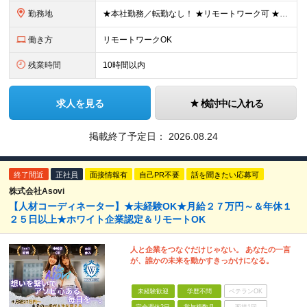
勤務地
★本社勤務／転勤なし！ ★リモートワーク可 ★U・Iターン歓迎 ※独り立ち後／業務状況に応じて条件あり ＜本社＞ 東京都中央区東日本橋2-25-4 S-CUBEビル 6階 (変更の範囲)上記を除く
働き方
リモートワークOK
残業時間
10時間以内
求人を見る
検討中に入れる
掲載終了予定日：
2026.08.24
終了間近
正社員
面接情報有
自己PR不要
話を聞きたい応募可
株式会社Asovi
【人材コーディネーター】★未経験OK★月給２７万円～＆年休１
２５日以上★ホワイト企業認定＆リモートOK
人と企業をつなぐだけじゃない。 あなたの一言
が、誰かの未来を動かすきっかけになる。
未経験歓迎
学歴不問
ベテランOK