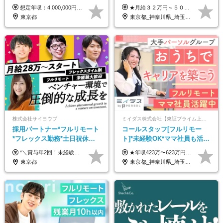
ルリモート／未経験◎／月給
想定年収：4,000,000円 ～ 8,000,000円 月給：288,000円 ～ 570,000円 ※ご経験・能力に応じて決定いたします。 ※上記額にはみなし残業代を含みます。 ※超過分は全額支給いたします。 ※みなし残業代 45,000円 ～ 89,050円／月 ※みなし残業時間 20時間／月 ※試用期間：3ヶ月（試用期間中の待遇に差異はありません） 【固定残業代について】 固定残業20時間分（45,000円～89,050円）を含む ※超過分は別途全額支給
★月給３２万円～５０万円＋インセンティブ賞与＋決算賞与★ （30時間の固定残業代、一律月54,750円を含む。超過分は支給） ※経験・スキルを考慮の上、決定 ※昇給：随時あり 【インセンティブについて】 自社サービスを提案し、サービス化した場合、一部の利益をインセンティブとして還元します。 試用期間中（6か月間）は、下記の給与となります。 【一都三県、大阪、名古屋、福岡の方】 月給２４万円～＋役職手当＋インセンティブ賞与 【一都三県以外の関東圏、九州、東北、北海道、その他地域の方】 月給２０万円～＋役職手当＋インセンティブ賞与 ※試用期間6ヶ月 ※試用期間中の待遇・福利厚生に差異はなし
３２万円～／年休１３０日以
東京都
東京都_神奈川県_埼玉県_千葉県_大阪府_愛知県_北海道_青森県_岩手県_宮城県_秋田県_山形県_福島県_茨城県_栃木県_群馬県_静岡県_岐阜県_三重県_兵庫県_京都府_滋賀県_奈良県_和歌山県_広島県_岡山県_鳥取県_島根県_山口県_福岡県_熊本県_佐賀県_長崎県_大分県_宮崎県_鹿児島県
上／
株式会社サイヨウブ
ミイダス株式会社【東証プライム上場パーソルグループ】
採用パートナー*フルリモート
コールスタッフ[フルリモー
*フレックス勤務*土日祝休み*
ト]*未経験OK*ママ社員も活躍
月給28万円～*産育休取得実績
中*ブランクOK*全国どこでも
*＼賞与年2回！未経験から月給28万円スタート／* ★昇給年12回あり！随時昇給のチャンス ◆月給28万～40万円＋賞与年2回＋各種インセンティブ ※経験・スキルを考慮の上、決定します ※試用期間6ヶ月間あり（期間中は月給26万円～になります。その他待遇等に差異はありません） ※月給には月35時間分の固定残業代含む（月5万4800円/超過分別途支給） ※ほとんどのメンバーが残業ゼロです！フレックスタイム制のため、自分の生活に合わせて調整できます。 ＼希望性で土曜日出勤あり／ お客様より「土曜日に応募者の対応をしてほしい」という ご要望を受けた際に、応募者対応⇒求職者との メッセージのやり取りなど、対応が発生する場合があります。 ※土曜日に出勤いただく場合は ・2時間稼働：4500円 ・4時間稼働：9000円 の給与が発生。勤務時間が4時間超えることは原則ありません。 短期間で高い給与をGETできるチャンスです♪
★年収423万〜623万円のモデルあり（想定時間外手当10時間分含む） ★半年に一度ドカンと支給のボーナスあり（半年に1度最大150万円） 月給25万円〜＋各種手当＋インセンティブ ＊リモートワーク手当（4000円/月） ＊リモートワーク一時金（1万5000円） ＊残業手当全額支給 ※経験・スキルにより月給を決定します ※試用期間：2ヵ月あり。期間中の雇用形態・給与・待遇に変更はありません 《頑張りはインセンティブとして還元！》 当社は5段階の評価制度を導入。 半期に1回の評価で最高ランク（5点）を獲得したメンバーには、 150万円のインセンティブを支給！ これが半年に一度のインセンティブとして支給されるため、 成果を出した分だけまとまった収入を得られる仕組みです。 【固定残業代について】 なし（残業代は、実際の労働時間に応じて別途全額支給）
あり*年間休日120日
働ける
東京都
東京都_神奈川県_埼玉県_千葉県_大阪府_愛知県_北海道_青森県_岩手県_宮城県_秋田県_山形県_福島県_茨城県_栃木県_群馬県_新潟県_山梨県_長野県_富山県_石川県_福井県_静岡県_岐阜県_三重県_兵庫県_京都府_滋賀県_奈良県_和歌山県_広島県_岡山県_鳥取県_島根県_山口県_徳島県_香川県_愛媛県_高知県_福岡県_熊本県_佐賀県_長崎県_大分県_宮崎県_鹿児島県_沖縄県