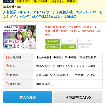
正社員
面接情報有
自己PR不要
話を聞きたい応募可
株式会社Nexil
人材営業（キャリアアドバイザー）未経験入社90%／テレアポ一切
なし／インセン年4回／年休125日以上／土日休み
先輩社員も90%以上が未経験からのスタート。
年齢も社歴も関係ありません。大事なのは"これ
から"。
未経験歓迎
学歴不問
ベテランOK
完全週休2日
賞与複数月
面接1回
応募資格
【応募条件】 ◆学歴不問 ◆業種・職種未経験歓迎 ◆35歳以下の方（※若年層の長期キャリア形成のため） ＼入社者の多くが"人と関わる仕事"出身です！／ 「今の環境より、もっと成果にコミットしたい」
給与
月給27万円～50万円＋インセンティブ（年4回／社内規定による）＋業績賞与（年1回） ※固定残業代(月35時間分/58,000円~)を含みます。超過分は別途支給。 ※残業平均時間：25時間以内 ※経験
勤務地
≪引っ越しを伴う転勤なし！「渋谷駅」より徒歩5分≫ 【東京本社】 東京都渋谷区渋谷2丁目16-1 Daiwa渋谷宮益坂ビル5階 (変更の範囲)上記を除く当社関連勤務地
残業時間
30時間以内
求人を見る
検討中に入れる