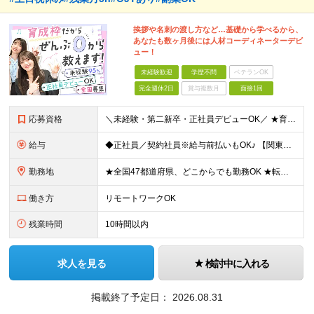
挨拶や名刺の渡し方など…基礎から学べるから、
あなたも数ヶ月後には人材コーディネーターデビ
ュー！
未経験歓迎
学歴不問
ベテランOK
完全週休2日
賞与複数月
面接1回
応募資格
＼未経験・第二新卒・正社員デビューOK／ ★育成前提の採用を実施中！ ■経歴・ブランク不問 ■学歴不問 ≪≪特別なスキルや経験は必要なし！≫≫ 当社では人柄重視の採用を実施しています。 働く先輩社員
給与
◆正社員／契約社員※給与前払いもOK♪ 【関東（一都三県）】 月給25万円～ ※固定残業代（月20時間分／月3万2383円）を含む。超過分は別途支給。 ※試用期間中の給与は月給23万円～ 【関東（北
勤務地
★全国47都道府県、どこからでも勤務OK ★転勤なし！腰を据えて活躍◎ ★マイカー通勤OK（拠点による） ★業務に慣れたら、ゆくゆくはリモート併用やフルリモートも可能 全国のお客様先にて勤務していた
働き方
リモートワークOK
残業時間
10時間以内
求人を見る
検討中に入れる
掲載終了予定日：
2026.08.31