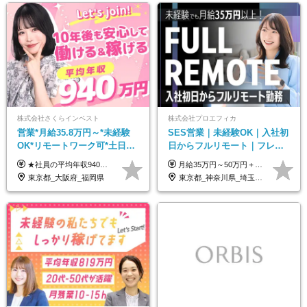
株式会社さくらインベスト
株式会社プロエフィカ
営業*月給35.8万円～*未経験
SES営業｜未経験OK｜入社初
OK*リモートワーク可*土日祝
日からフルリモート｜フレッ
休み*年休123日以上*転職者全
クス可｜残業月平均10h以下｜
★社員の平均年収940万円（※2025年11月時点） ★転職者は全員収入アップを実現 ★入社半年で昇給した実績あり！ 【営業未経験】 月給35万8,000円～（固定残業代含む）＋インセンティブ ＋賞与年2回 【管理職候補】 月給40万円～100万円＋インセンティブ＋賞与年2回 ※固定残業代は、時間外労働の有無にかかわらず月25時間分（月5万8,000円～）を支給します。 ※上記を超える時間外労働分は、別途追加で支給します。 ＼月給額が高い理由について／ 当社が扱うのは、1件あたり100万円以上となる高単価な金融商品です。 そのため月給ベースも高く設定して社員に還元しています。 ＜試用期間中の給与＞※営業未経験の方 試用期間2カ月あり。 月給25万円＋営業手当5万円（資格取得後より日割り支給） ※残業代は別途全額支給します。 ※その他の待遇に差異はありません。 ★時短勤務も可能です ・7時間勤務：月給26万2,500円～＋インセンティブ＋賞与（年2回） ・6時間勤務：月給24万円～＋インセンティブ＋賞与（年2回） （時短勤務例）9:00-16:00、10:00-17:00など
月給35万円～50万円＋交通費 ◎経験やスキルを考慮し、最大限優遇します ◎上記月給は固定残業代月40時間分(月10万9,375～)を含みます。残業時間が超過した場合はその分追加支給します ◎試用期間6カ月あり(給与や待遇は同じです)
員が収入UP
事業立ち上げメンバー
東京都_大阪府_福岡県
東京都_神奈川県_埼玉県_千葉県_大阪府_愛知県_北海道_青森県_岩手県_宮城県_秋田県_山形県_福島県_茨城県_栃木県_群馬県_新潟県_山梨県_長野県_富山県_石川県_福井県_静岡県_岐阜県_三重県_兵庫県_京都府_滋賀県_奈良県_和歌山県_広島県_岡山県_鳥取県_島根県_山口県_徳島県_香川県_愛媛県_高知県_福岡県_熊本県_佐賀県_長崎県_大分県_宮崎県_鹿児島県_沖縄県