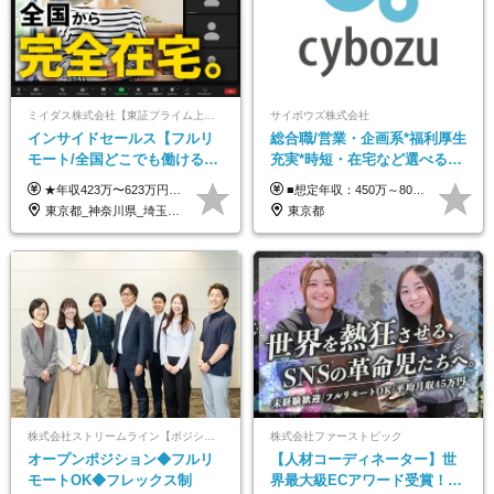
ミイダス株式会社【東証プライム上場パーソルグループ】
サイボウズ株式会社
インサイドセールス【フルリ
総合職/営業・企画系*福利厚生
モート/全国どこでも働ける】
充実*時短・在宅など選べる働
未経験OK*土日祝休み*残業少
き方*賞与年2回
★年収423万〜623万円のモデルあり（想定時間外手当10時間分含む） ★半年に一度ドカンと支給のボーナスあり（半年に1度最大150万円） 月給25万円〜＋各種手当＋インセンティブ ＊リモートワーク手当（4000円/月） ＊リモートワーク一時金（1万5000円） ＊残業手当全額支給 ※経験・スキルにより月給を決定します ※試用期間：2ヵ月あり。期間中の雇用形態・給与・待遇に変更はありません 《頑張りはインセンティブとして還元！》 当社は5段階の評価制度を導入。 半期に1回の評価で最高ランク（5点）を獲得したメンバーには、 150万円のインセンティブを支給！ これが半年に一度のインセンティブとして支給されるため、 成果を出した分だけまとまった収入を得られる仕組みです。 【固定残業代について】 なし（残業代は、実際の労働時間に応じて別途全額支給）
■想定年収：450万～800万円（基本給12ヶ月分＋賞与2ヶ月分） ※上記想定年収はフルタイムの働き方を想定しています。 それ以外の働き方（勤務日数、時短、固定残業時間数の変更など）の場合 上記想定年収の支給を確約するものではありません ※賞与は全社の業績に応じて変動の可能性があります ※ご経験・スキルを考慮のうえ、当社規定により優遇します （試用期間3ヶ月有/給与・待遇に差異なし） ■昇給年1回 ■賞与年2回（2月・8月）
なめ*在宅勤務手当あり
東京都_神奈川県_埼玉県_千葉県_大阪府_愛知県_北海道_青森県_岩手県_宮城県_秋田県_山形県_福島県_茨城県_栃木県_群馬県_新潟県_山梨県_長野県_富山県_石川県_福井県_静岡県_岐阜県_三重県_兵庫県_京都府_滋賀県_奈良県_和歌山県_広島県_岡山県_鳥取県_島根県_山口県_徳島県_香川県_愛媛県_高知県_福岡県_熊本県_佐賀県_長崎県_大分県_宮崎県_鹿児島県_沖縄県
東京都
株式会社ストリームライン【ポジションマッチ登録】
株式会社ファーストピック
オープンポジション◆フルリ
【人材コーディネーター】世
モートOK◆フレックス制
界最大級ECアワード受賞！フ