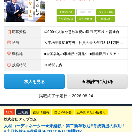
未経験歓迎
学歴不問
ベテランOK
完全週休2日
賞与複数月
面接1回
応募資格
◎100％人物や意欲重視の採用 高卒以上 普通自動車第一種運転免許取得者（AT限定可） ★職歴は全く問いません！ 前向きにコツコツと向き合える方であれば結果がついてくるお仕事です。 現職・無職、正社
給与
＼平均年収819万円！社員の最大年収3,131万円／ ＼2人に1人が年収700万円以上／ ＼5人に1人が年収1,000万円以上！／ 固定給だけで、年収524万円も可能！ インセンティブだけでなく固定給
勤務地
■全国各地の事業所で募集中 ■積極採用エリア：東京・神奈川・埼玉・千葉・愛知 ※希望の勤務地で働ける！通勤可能な事業所を選定していきます ※地元に戻って働きたいUターン希望者も歓迎します！ ※社用車を
残業時間
20時間以内
求人を見る
検討中に入れる
掲載終了予定日：
2026.08.24
NEW
正社員
面接情報有
自己PR不要
話を聞きたい応募可
株式会社 アップコム
人材コーディネーター★未経験・第二新卒歓迎#育成前提の採用！
#土日祝休み#残業月5h#OJTあり#副業OK