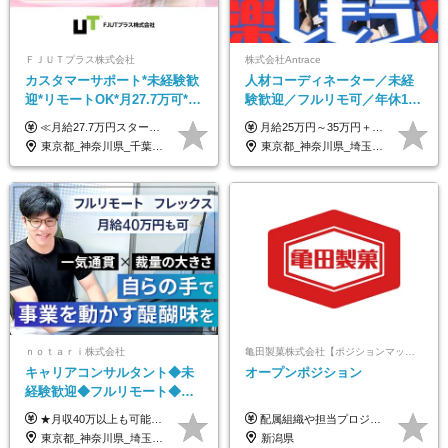
ＦＪＵＴプラス株式会社
株式会社Antrace
カスタマーサポート*未経験歓
人材コーディネーター／未経
迎*リモートOK*月27.7万可*賞
験歓迎／フルリモ可／年休127
与年2回*転勤なし*連休
日／おしゃれ自由／海外研修
≪月給27.7万円スタートも可／賞与年2回≫ ■月給21万円～27.7万円＋各種手当＋賞与年2回 ※給与は勤務地に応じて変更します ※年齢や経験・スキルなどを考慮して決定します ※時間外手当は全額支給 ※上記は初年度の月給となります ※試用期間3ヶ月（その他待遇に差異はありません） 【固定残業代について】 なし（残業代は、実際の労働時間に応じて別途全額支給）
月給25万円～35万円＋インセンティブ 未経験者：月給25万円～＋インセンティブ 経験者：月給35万円～＋インセンティブ （※経験者は営業経験5年以上の方を想定） ※経験・スキルなどを考慮のうえ、決定します ※時間外手当は別途全額支給します
OK/ZE010232
年10回／美容・サウナ割あり
東京都_神奈川県_千葉県_大阪府_愛知県_北海道_長野県_石川県_広島県_福岡県
東京都_神奈川県_埼玉県_千葉県_大阪府_愛知県_北海道_青森県_岩手県_宮城県_秋田県_山形県_福島県_茨城県_栃木県_群馬県_新潟県_山梨県_長野県_富山県_石川県_福井県_静岡県_岐阜県_三重県_兵庫県_京都府_滋賀県_奈良県_和歌山県_広島県_岡山県_鳥取県_島根県_山口県_徳島県_香川県_愛媛県_高知県_福岡県_熊本県_佐賀県_長崎県_大分県_宮崎県_鹿児島県_沖縄県
ｎｏｔａｒｉ株式会社
亀田製菓株式会社【ポジションマッチ登録】
キャリアコンサルタント◆未
オープンポジション
経験歓迎◆フルリモート◆フ
レックス制◆10時出勤・16時
★月収40万以上も可能！ ★能力・スキル・経験を考慮した年収額を設定します ■月給20万円～40万円＋決算賞与 ※経験・スキルを考慮のうえ決定します ※給与にはみなし残業代40時間分を含む。そのほか詳細に関しては別途面接時にご説明します ※試用期間3ヵ月あり。期間中の雇用形態・条件などに差異はありません
配属組織や担当プロジェクトにより異なります。 想定年収：400万円～1000万円 ※ご経験やスキルに応じて決定します。 ※上記想定年収はあくまでも目安の金額であり、 選考を通じて上下する可能性があります。
退勤も可◆残業月10時間以内
東京都_神奈川県_埼玉県_千葉県_大阪府_愛知県_北海道_青森県_岩手県_宮城県_秋田県_山形県_福島県_茨城県_栃木県_群馬県_新潟県_山梨県_長野県_富山県_石川県_福井県_静岡県_岐阜県_三重県_兵庫県_京都府_滋賀県_奈良県_和歌山県_広島県_岡山県_鳥取県_島根県_山口県_徳島県_香川県_愛媛県_高知県_福岡県_熊本県_佐賀県_長崎県_大分県_宮崎県_鹿児島県_沖縄県
新潟県