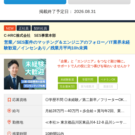
掲載終了予定日：
2026.08.31
NEW
正社員
契約社員
C-HRC株式会社 SES事業本部
営業／SES案件のマッチング＆エンジニアのフォロー／IT業界未経
験歓迎／インセンあり／残業月平均10h未満
「企業」と「エンジニア」をつなぐ架け橋に。
サポートで人の役に立つ喜びを味わいませんか？
未経験歓迎
学歴不問
ベテランOK
完全週休2日
賞与複数月
面接1回
応募資格
◎学歴不問 ◎未経験／第二新卒／フリーターOK ◎IT業界が初めての方も大歓迎 ※人物・意欲重視の採用です！ ★医療業界、アパレル、飲食の接客、プロボクサーなど、さまざまな前職の先輩が未経験から営業
給与
月給28万円～40万円＋歩合給＋賞与年2回、業績手当1回 ※経験・スキルを考慮し、当社規定により優遇します。 ※上記月給額には、一律支給の調整手当（1万円）、固定残業代（12時間分・2万2000円～
勤務地
≪本社≫ 東京都品川区東品川4-12-8 品川シーサイドイーストタワー15階 ※2024年1月に完成したばかりのきれいなオフィスです！ ※転居を伴う転勤はなし
残業時間
10時間以内