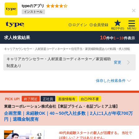
typeのアプリ
インストール
ログイン
会員登録
検討中(
0
)
MENU
10
求人検索結果
件中
1～10
件表示
キャリアカウンセラー・人材派遣コーディネーター × 住宅手当・家賃補助制度ありの転職・求人情報
キャリアカウンセラー・人材派遣コーディネーター／家賃補助
変更
制度あり
保存した検索条件
PICK UP!
終了間近
正社員
面接情報有
自己PR不要
東建コーポレーション株式会社【東証プライム・名証プレミア上場】
企画営業｜未経験OK｜40～50代入社多数｜2人に1人が年収700万
円｜退職金制度有
40代未経験スタートの新人が活躍する。 当社で
は珍しいことではありません。