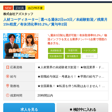
NEW
正社員
自己PR不要
株式会社アズスタッフ
人材コーディネーター│選べる週休2日or3日／未経験歓迎／残業月
15h程度／有休消化率93.2%／賞与年2回
＼週休3日制も選択可能！有休取得率93.2%／ 物
流インフラを支える業界ナンバー1企業で理想の
働き方を。
未経験歓迎
学歴不問
ベテランOK
完全週休2日
賞与複数月
面接1回
応募資格
★人材業界の未経験者大歓迎！ ★物流業界・ドライバー経験は不問！ ★学歴不問！ ★第二新卒歓迎！ ★ブランクOK！ ＼こんな方にピッタリです！／ ・「圧倒的No.1」を目指す環境で、熱く働きたい方
給与
★前職給与保証・考慮あり！ ★早期の給与アップが可能です 月給24万9113円以上＋賞与年2回＋各種手当 ※経験やスキルを考慮し決定します。 ※試用期間6カ月（その間の給与・待遇に差異はありません
勤務地
★全国募集！ ★転居を伴う転勤はありません！ ★U・Iターン歓迎！ ＼本社／ 東京都新宿区西新宿1-20-3 西新宿髙木ビル2階 ＼希望の拠点・営業所に配属します！／ 【北海道・東北エリア】 北海
残業時間
20時間以内
求人を見る
検討中に入れる