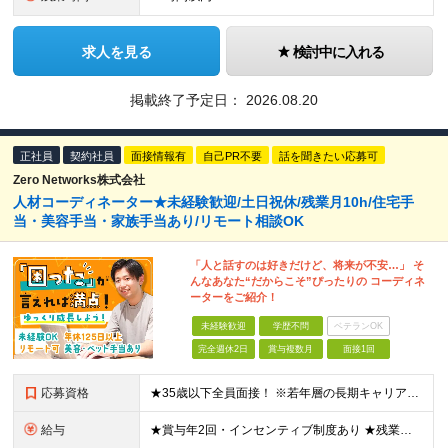
求人を見る
検討中に入れる
掲載終了予定日：
2026.08.20
正社員
契約社員
面接情報有
自己PR不要
話を聞きたい応募可
Zero Networks株式会社
人材コーディネーター★未経験歓迎/土日祝休/残業月10h/住宅手
当・美容手当・家族手当あり/リモート相談OK
「人と話すのは好きだけど、将来が不安…」 そ
んなあなた“だからこそ”ぴったりの コーディネ
ーターをご紹介！
未経験歓迎
学歴不問
ベテランOK
完全週休2日
賞与複数月
面接1回
応募資格
★35歳以下全員面接！ ※若年層の長期キャリア形成を図るため □職種・業種未経験・第二新卒歓迎 □学歴不問 ◎人柄重視採用！20代が活躍中の会社 ◎異業種出身の先輩も多数活躍中！ ◎まっさらな方も
給与
★賞与年2回・インセンティブ制度あり ★残業代は100％支給します（みなし残業は一切ありません） 月給245,000円～500,000円＋インセンティブ＋各種手当＋残業代＋賞与年2回 ※経験・スキ