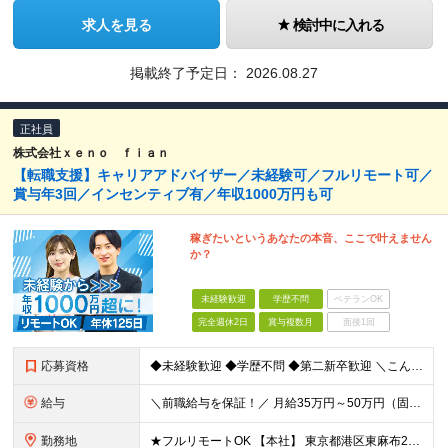
求人を見る
検討中に入れる
掲載終了予定日：
2026.08.27
正社員
株式会社ｘｅｎｏ ｆｉａｎ
【転職支援】キャリアアドバイザー／未経験可／フルリモート可／
賞与年3回／インセンティブ有／年収1000万円も可
稼ぎたいというあなたの本音、ここで叶えません
か？
未経験歓迎
学歴不問
ベテランOK
完全週休2日
賞与複数月
面接1回
応募資格
◆未経験歓迎 ◆学歴不問 ◆第二新卒歓迎 ＼こんな方はすぐにご活躍いただけます／ ◆営業経験がある方 ◆顧客折衝経験がある方 ※紹介先企業の規定によります
給与
＼前職給与を保証！／ 月給35万円～50万円（固定残業代含む）＋インセンティブ＋賞与年3回 ※固定残業代（月20時間・4万4100円～6万2900円）を含みます ※超過分は別途支給します ※試用期間
勤務地
★フルリモートOK 【本社】 東京都港区東麻布2丁目35番地1号 KCビル ※紹介先企業の規定によります (変更の範囲)上記を除く当社関連勤務地