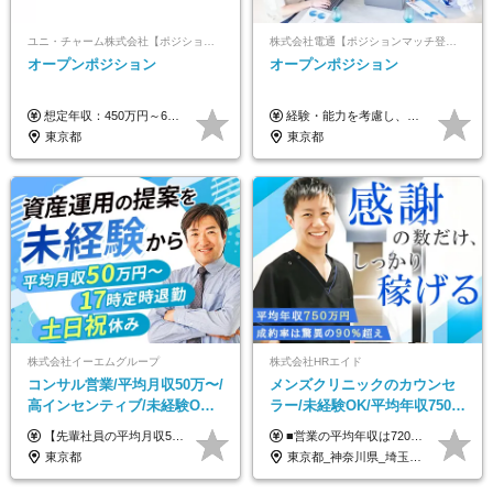
ユニ・チャーム株式会社【ポジションマッチ登録】
株式会社電通【ポジションマッチ登録】
オープンポジション
オープンポジション
想定年収：450万円～650万円 ※経験・能力を考慮の上、規定により優遇いたします ※試用期間6ヵ月（その間の給与・待遇に変動はありません）
経験・能力を考慮し、当社規定により決定します。 ▼参考情報 ------------ 年収イメージ：500万～1500万
東京都
東京都
株式会社イーエムグループ
株式会社HRエイド
コンサル営業/平均月収50万〜/
メンズクリニックのカウンセ
高インセンティブ/未経験OK/
ラー/未経験OK/平均年収750万
残業なし/4,50代も活躍/ブラン
円/4人に1人が年収1000万円超
【先輩社員の平均月収50万円】 月給30万円以上+インセンティブ+その他手当 ※経験・スキルを考慮の上で給与を決定します ※上記には5万円（月20時間分）のみなし残業代と一律手当（営業手当4万円、能力評価手当4万円）を含みます ※上記を超える残業代は別途全額支給します ※試用期間：3ヶ月あり（試用期間中の待遇に差異なし）
■営業の平均年収は720万円！ ■4人に1人が年収1000万円超え 月給27万円～100万円+インセンティブ(平均月20～40万円程) ＜インセンティブ制度について＞ 当社では創業以来、頑張ったらその分稼げる環境づくりに注力。カウンセラー部署では、個人の成約金額・チームの成果・事業部の売上利益を掛け合わせる新しいインセンティブ制度を導入しました。あなたの頑張り次第で毎月高インセンティブが実現できる体制です！ ※上記金額には固定残業代（35,500円以上～・30時間分）が含まれます。時間超過分は追加支給します。 ※試用期間3か月あり。研修期間3か月中は、月給25万円～30万円になります。(固定残業代：35,500円～・23h分を含む) ※インセンティブの一部は、研修期間中から支給されます。その他待遇の差異はありません。
ク可/面接1回
え/成約率90％
東京都
東京都_神奈川県_埼玉県_千葉県_大阪府_愛知県_北海道_宮城県_栃木県_群馬県_静岡県_兵庫県_京都府_岡山県_熊本県