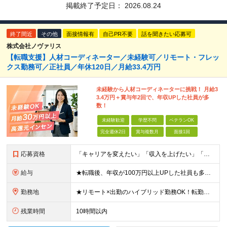
掲載終了予定日：
2026.08.24
終了間近
その他
面接情報有
自己PR不要
話を聞きたい応募可
株式会社ノヴァリス
【転職支援】人材コーディネーター／未経験可／リモート・フレッ
クス勤務可／正社員／年休120日／月給33.4万円
未経験から人材コーディネーターに挑戦！ 月給3
3.4万円＋賞与年2回で、年収UPした社員が多
数！
未経験歓迎
学歴不問
ベテランOK
完全週休2日
賞与複数月
面接1回
応募資格
「キャリアを変えたい」「収入を上げたい」「将来に強いスキルを身につけたい」方歓迎！ ・未経験歓迎 ・学歴不問 ・第二新卒歓迎 ＼経験やスキルではなく、“これから”を重視します／ 「今のままでいい
給与
★転職後、年収が100万円以上UPした社員も多数！ 月給33.4万円～45万円＋諸手当＋賞与年2回 ※インセンティブ充実 直近の最高インセンティブ：月50万円 全社員の平均インセンティブ：月10
勤務地
★リモート×出勤のハイブリッド勤務OK！転勤なし！U・Ｉターン歓迎！ 東京、神奈川、埼玉、千葉、愛知、大阪、兵庫、京都、広島、福岡をはじめとする全国各地のプロジェクト先。 プライム上場、グロース上
残業時間
10時間以内