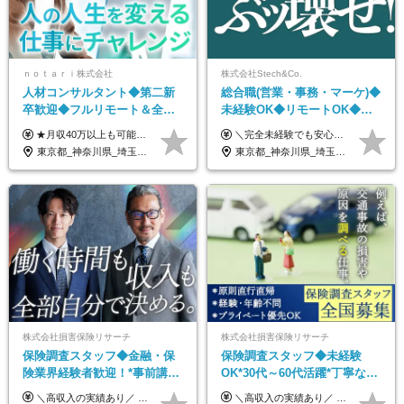
ｎｏｔａｒｉ株式会社
株式会社Stech&Co.
人材コンサルタント◆第二新
総合職(営業・事務・マーケ)◆
卒歓迎◆フルリモート＆全国
未経験OK◆リモートOK◆学
から勤務OK◆残業月10h以内
歴不問◆20代活躍中！
★月収40万以上も可能！ ★能力・スキル・経験を考慮した年収額を設定します ★年功序列ではなく、チャレンジを評価して給与に反映！ ■月給20万円～40万円＋決算賞与 ※経験・スキルを考慮のうえ決定します ※給与にはみなし残業代40時間分を含む。そのほか詳細に関しては別途面接時にご説明します ※試用期間3ヵ月あり。期間中の雇用形態・条件などに差異はありません
＼完全未経験でも安心して年収UP可能です！／ -------------- 【1】営業 月給25万円～80万円＋賞与 【2】事務 月給21万円～50万円＋賞与 【3】マーケ 月給25万円～80万円＋賞与 ※試用期間3ヶ月間の待遇に変動はありません。 ※みなし残業代(月20時間分29,725円～)を含む。（※超過分は追加支給）
◆フレックス制
東京都_神奈川県_埼玉県_千葉県_大阪府_愛知県_北海道_青森県_岩手県_宮城県_秋田県_山形県_福島県_茨城県_栃木県_群馬県_新潟県_山梨県_長野県_富山県_石川県_福井県_静岡県_岐阜県_三重県_兵庫県_京都府_滋賀県_奈良県_和歌山県_広島県_岡山県_鳥取県_島根県_山口県_徳島県_香川県_愛媛県_高知県_福岡県_熊本県_佐賀県_長崎県_大分県_宮崎県_鹿児島県_沖縄県
東京都_神奈川県_埼玉県_千葉県_大阪府_愛知県_北海道_青森県_岩手県_宮城県_秋田県_山形県_福島県_茨城県_栃木県_群馬県_新潟県_山梨県_長野県_富山県_石川県_福井県_静岡県_岐阜県_三重県_兵庫県_京都府_滋賀県_奈良県_和歌山県_広島県_岡山県_鳥取県_島根県_山口県_徳島県_香川県_愛媛県_高知県_福岡県_熊本県_佐賀県_長崎県_大分県_宮崎県_鹿児島県_沖縄県
株式会社損害保険リサーチ
株式会社損害保険リサーチ
保険調査スタッフ◆金融・保
保険調査スタッフ◆未経験
険業界経験者歓迎！*事前講習
OK*30代～60代活躍*丁寧な講
あり*30代～60代活躍*調査は
習・サポートあり*原則直行直
＼高収入の実績あり／ なかには年収1000万円を超える方もいらっしゃいます！ 【完全出来高報酬制】 ★仕事に慣れるまで収入をサポート 1か月目：報酬が通常の2倍 2か月目：報酬が通常の1.5倍 ※災害に関する業務については、収入サポートの対象外 ※試用期間はありません ＊＊＊業務報酬の例＊＊＊ ・事故原因調査（4箇所確認）…1万5000円～ ・有無責／不正請求疑義調査（自動車案件）…2万円～ ・医療調査（1箇所確認）…1万7000円～ ・書類取付（1箇所訪問）…3000円～ ※上記は目安になります ※実際の報酬は業務報酬に応じた個々のスキル・実績を加味したものになります
＼高収入の実績あり／ なかには年収1000万円を超えるスペシャリストもいらっしゃいます！ 【完全出来高報酬制】 ★仕事に慣れるまで収入をサポート 1か月目：報酬が通常の2倍 2か月目：報酬が通常の1.5倍 ※災害に関する業務については、収入サポートの対象外 ※試用期間はありません ＊＊＊業務報酬の例＊＊＊ ・事故原因調査（4箇所確認）…1万5000円～ ・有無責／不正請求疑義調査（自動車案件）…2万円～ ・医療調査（1箇所確認）…1万7000円～ ・書類取付（1箇所訪問）…3000円～ ※上記は目安になります ※実際の報酬は業務報酬に応じた個々のスキル・実績を加味したものになります