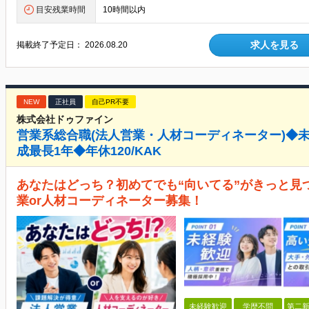
目安残業時間
10時間以内
求人を見る
掲載終了予定日：
2026.08.20
NEW
正社員
自己PR不要
株式会社ドゥファイン
営業系総合職(法人営業・人材コーディネーター)◆未
成最長1年◆年休120/KAK
あなたはどっち？初めてでも“向いてる”がきっと見
業or人材コーディネーター募集！
未経験歓迎
学歴不問
第二新