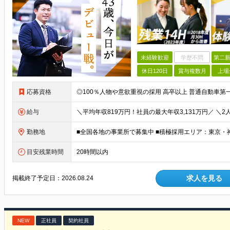
未経験歓迎
学歴不問
第二新
休日120日
賞与複数月
上場
応募資格
給与
勤務地
目安残業時間
20時間以内
求人を見る
掲載終了予定日：
2026.08.24
NEW
正社員
契約社員