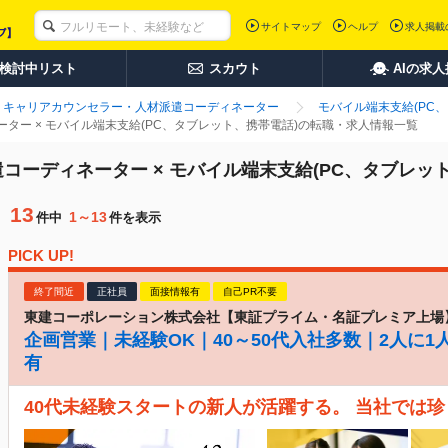
サイトマップ
ヘルプ
求人掲載
検討中リスト
スカウト
AIの求
キャリアカウンセラー・人材派遣コーディネーター
モバイル端末支給(PC
ター × モバイル端末支給(PC、タブレット、携帯電話)の転職・求人情報一覧
コーディネーター × モバイル端末支給(PC、タブレッ
13
1～13
件中
件を表示
PICK UP!
終了間近
正社員
面接情報有
自己PR不要
東建コーポレーション株式会社【東証プライム・名証プレミア上場
企画営業｜未経験OK｜40～50代入社多数｜2人に1
有
40代未経験スタートの新人が活躍する。 当社では