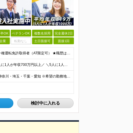
卒OK
ベテランOK
複数名採用
完全週休2日
企業
転勤なし
土日面接可
面接1回
◎100％人物や意欲重視の採用 高卒以上 普通自動車第一種運転免許取得者（AT限定可） ★職歴は全く問いません！ 前向きにコツコツと向き合える方であれば結果がついてくるお仕事です。 現職・無職、正社
＼平均年収819万円！社員の最大年収3,131万円／ ＼2人に1人が年収700万円以上／ ＼5人に1人が年収1,000万円以上！／ 固定給だけで、年収524万円も可能！ インセンティブだけでなく固定給
■全国各地の事業所で募集中 ■積極採用エリア：東京・神奈川・埼玉・千葉・愛知 ※希望の勤務地で働ける！通勤可能な事業所を選定していきます ※地元に戻って働きたいUターン希望者も歓迎します！ ※社用車を
検討中に入れる