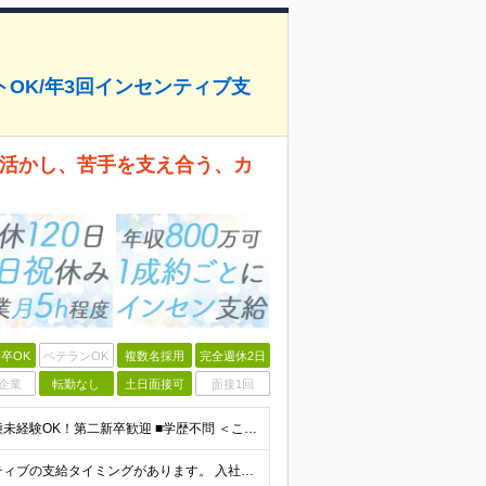
トOK/年3回インセンティブ支
を活かし、苦手を支え合う、カ
卒OK
ベテランOK
複数名採用
完全週休2日
企業
転勤なし
土日面接可
面接1回
＜20代〜30代メンバーが中心に活躍中！＞ ■業界・職種未経験OK！第二新卒歓迎 ■学歴不問 ＜こんな方にピッタリです！＞ ・販売や接客の経験を活かしてオフィスワークデビューしたい方 ・厳しいノルマ
《将来的に年収1000万円以上も◎》 年に3回インセンティブの支給タイミングがあります。 入社2年目で年間150万円のインセンティブをゲットしている先輩も◎ 個人のノルマはありませんが、チームで協力