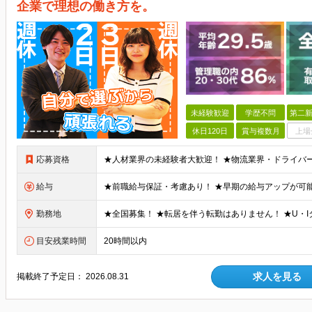
企業で理想の働き方を。
未経験歓迎
学歴不問
第二新
休日120日
賞与複数月
上場
応募資格
給与
勤務地
目安残業時間
20時間以内
求人を見る
掲載終了予定日：
2026.08.31