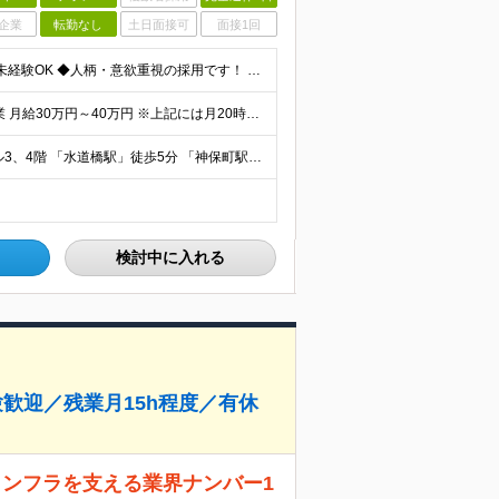
企業
転勤なし
土日面接可
面接1回
＼未経験・第二新卒歓迎！／ ◆学歴不問 ◆職種・業界未経験OK ◆人柄・意欲重視の採用です！ 今回の採用で大切にしているのは、経験やスキル以上に"人と向き合う姿勢"！ たとえば… ◎人の相談に乗
"月給27万～40万円＋賞与年2回 《給与内訳》 ■法人営業 月給30万円～40万円 ※上記には月20時間分の固定残業代（3万9,823円～5万3,097円）を含み、超過分は別途支給いたします。
【転勤なし】東京都千代田区神田神保町1-50-4 浦野ビル3、4階 「水道橋駅」徒歩5分 「神保町駅」徒歩9分 「春日駅」徒歩12分 「後楽園駅」徒歩18分 (変更の範囲)上記を除く当社関連勤務地
検討中に入れる
験歓迎／残業月15h程度／有休
流インフラを支える業界ナンバー1