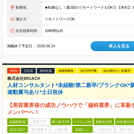
勤務地
働き方
リモートワークOK
目安残業時間
10時間以内
求人を見る
掲載終了予定日：
2026.08.24
NEW
正社員
契約社員
面接情報有
自己PR不要
話を聞きたい応募可
株式会社BIGACK
人材コンサルタント*未経験/第二新卒/ブランクOK
連動賞与あり*土日祝休
【美容業界発の成功ノウハウで「歯科業界」に革新
メンバーへ！
未経験歓迎
学歴不問
第二新卒OK
ベテランOK
複数名採用
完全週休2
休日120日
賞与複数月
上場企業
転勤なし
土日面接可
面接1回