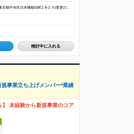
★転勤なし！週2回のリモートワークもOK◎ 【本社】 東京都中央区日本橋蛎殻町1-8-2 ※(変更の範囲)上記を除く当社関連勤務地
検討中に入れる
*新規事業立ち上げメンバー*業績
を】 未経験から新規事業のコア
日