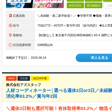
休日120日
賞与複数月
上場
応募資格
給与
勤務地
目安残業時間
20時間以内
求人を見る
掲載終了予定日：
2026.08.24
NEW
正社員
自己PR不要
株式会社アズスタッフ
人材コーディネーター│選べる週休2日or3日／未経
消化率93.2%／賞与年2回
＼週休3日制も選択可能！有休取得率93.2%／ 物