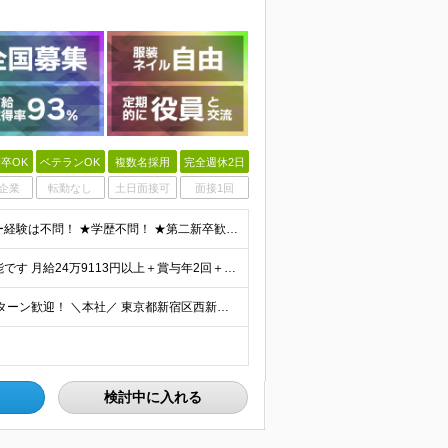
卒OK
ベテランOK
複数名採用
完全週休2日
企業
転勤なし
土日面接可
面接1回
★人材業界の未経験者大歓迎！ ★物流業界・ドライバー経験は不問！ ★学歴不問！ ★第二新卒歓迎！ ★ブランクOK！ ＼こんな方にピッタリです！／ ・「圧倒的No.1」を目指す環境で、熱く働きたい方
★前職給与保証・考慮あり！ ★早期の給与アップが可能です 月給24万9113円以上＋賞与年2回＋各種手当 ※経験やスキルを考慮し決定します。 ※試用期間6カ月（その間の給与・待遇に差異はありません
★全国募集！ ★転居を伴う転勤はありません！ ★U・Iターン歓迎！ ＼本社／ 東京都新宿区西新宿1-20-3 西新宿髙木ビル2階 ＼希望の拠点・営業所に配属します！／ 【北海道・東北エリア】 北海
検討中に入れる