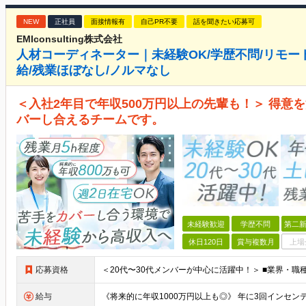
NEW
正社員
面接情報有
自己PR不要
話を聞きたい応募可
EMIconsulting株式会社
人材コーディネーター｜未経験OK/学歴不問/リモー
給/残業ほぼなし/ノルマなし
＜入社2年目で年収500万円以上の先輩も！＞ 得意
バーし合えるチームです。
未経験歓迎
学歴不問
第二新
休日120日
賞与複数月
上場
応募資格
給与