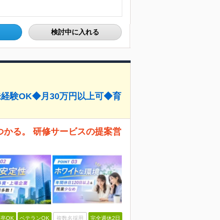
検討中に入れる
経験OK◆月30万円以上可◆育
つかる。 研修サービスの提案営
卒OK
ベテランOK
複数名採用
完全週休2日