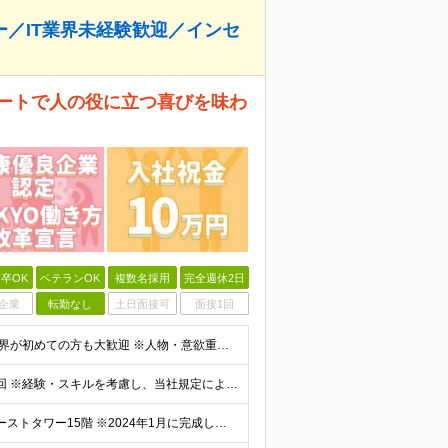
ー／IT業界未経験歓迎／インセ
ポートで人の役に立つ喜びを味わ
卒OK
ベテランOK
複数名採用
完全週休2日
企業
転勤なし
土日面接可
面接1回
◎学歴不問 ◎未経験／第二新卒／フリーターOK ◎IT業界が初めての方も大歓迎 ※人物・意欲重視の採用です！ ★医療業界、アパレル、飲食の接客、プロボクサーなど、さまざまな前職の先輩が未経験から営業
月給28万円～40万円＋歩合給＋賞与年2回、業績手当1回 ※経験・スキルを考慮し、当社規定により優遇します。 ※上記月給額には、一律支給の調整手当（1万円）、固定残業代（12時間分・2万2000円～
≪本社≫ 東京都品川区東品川4-12-8 品川シーサイドイーストタワー15階 ※2024年1月に完成したばかりのきれいなオフィスです！ ※転居を伴う転勤はなし