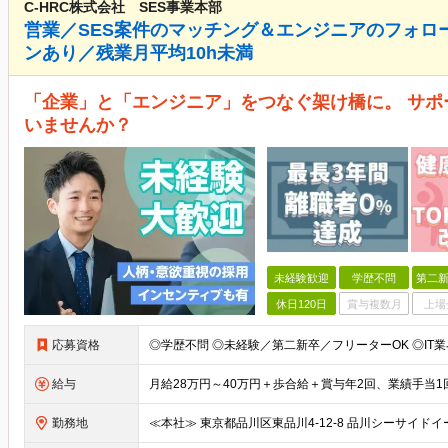
C-HRC株式会社 SES事業本部
営業／SES案件のマッチング＆エンジニアのフォロ
ンあり／残業月平均10h未満
「企業」と「エンジニア」をつなぐ架け橋に。 サ
いませんか？
未経験歓迎
学歴不問
第二新
休日120日
賞与複数月
上場
応募資格
給与
勤務地