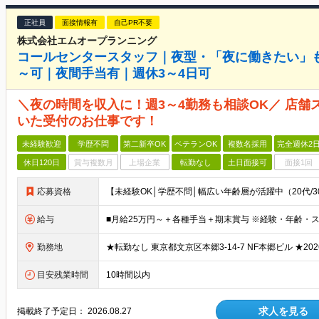
正社員
面接情報有
自己PR不要
株式会社エムオープランニング
コールセンタースタッフ｜夜型・「夜に働きたい」もO
～可｜夜間手当有｜週休3～4日可
＼夜の時間を収入に！週3～4勤務も相談OK／ 店
いた受付のお仕事です！
未経験歓迎
学歴不問
第二新卒OK
ベテランOK
複数名採用
完全週休2
休日120日
賞与複数月
上場企業
転勤なし
土日面接可
面接1回
応募資格
給与
勤務地
目安残業時間
10時間以内
求人を見る
掲載終了予定日：
2026.08.27