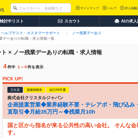
サイトマップ
ヘルプ
求人掲載
検討中リスト
スカウト
AIの求
ヘルプデスク・カスタマーサポート
ノー残業デーあり
残業デーありの転職・求人情報一覧
ト × ノー残業デーありの転職・求人情報
4
1～4
件中
件を表示
PICK UP!
正社員
面接情報有
自己PR不要
株式会社クリスタルジャパン
企画提案営業◆業界経験不要・テレアポ・飛び込み
直取引◆月給35万円～◆残業月10h
国と区から指名が来る公共性の高い会社。 そんな
す。