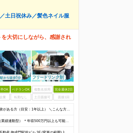
し／土日祝休み／髪色ネイル服
ートを大切にしながら、感謝され
卒OK
ベテランOK
複数名採用
完全週休2日
企業
転勤なし
土日面接可
面接1回
★歯科・IT業界未経験OK ★学歴不問 ◆お客様対応の経験がある方（目安：1年以上） ＼こんな方はすぐにご活躍いただけます／ ※必須ではございませんので、ご安心ください！ ◇医科や歯科業界で働いた
＊月給41.7万円からスタートも可 ＊賞与支給実績あり（業績連動型） ＊年収500万円以上も可能！ 月給292,000円～417,000円 ※月給は経験・スキルを考慮し決定しています ※給与には固
★駅から徒歩1分の好立地 東京都港区新橋6-17-21 住友不動産 御成門駅前ビル 3F (変更の範囲)上記を除く当社関連勤務地