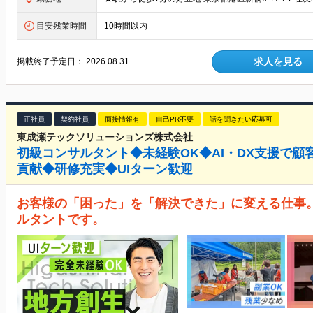
目安残業時間
10時間以内
求人を見る
掲載終了予定日：
2026.08.31
正社員
契約社員
面接情報有
自己PR不要
話を聞きたい応募可
東成瀬テックソリューションズ株式会社
初級コンサルタント◆未経験OK◆AI・DX支援で
貢献◆研修充実◆UIターン歓迎
お客様の「困った」を「解決できた」に変える仕事
ルタントです。