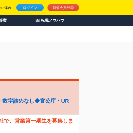
ログイン
新規会員登録
のご案内
人提案
転職ノウハウ
・数字詰めなし◆官公庁・UR
会社で、営業第一期生を募集しま