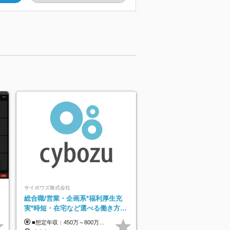
サイボウズ株式会社
総合職/営業・企画系*福利厚生充
実*時短・在宅など選べる働き方*
勤
賞与年2回
■想定年収：450万～800万円（基本給12ヶ月分＋賞与2ヶ月分） ※上記想定年収はフルタイムの働き方を想定しています。 それ以外の働き方（勤務日数、時短、固定残業時間数の変更など）の場合 上記想定年収の支給を確約するものではありません ※賞与は全社の業績に応じて変動の可能性があります ※ご経験・スキルを考慮のうえ、当社規定により優遇します （試用期間3ヶ月有/給与・待遇に差異なし） ■昇給年1回 ■賞与年2回（2月・8月）