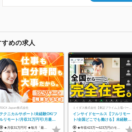
すすめの求人
TDCX Japan株式会社
ミイダス株式会社【東証プライム上場パーソルグループ】
テクニカルサポート/未経験OK/フ
インサイドセールス【フルリモー
ルリモート/月収31万円可/月最大3
ト/全国どこでも働ける】未経験
万のインセンティブ支給/平均年齢
OK*土日祝休み*残業少なめ*在宅
★月収31万円可 ★毎月「最大3万円」のインセンティブあり 月給266,228円～＋スキル手当（15,000円）＋インセンティブ（月最大3万円） ※月給例（月額最大額）：281,228 円＋残業代発生分 インセンティブを最大まで取得できた場合は、月額最大額：311,228円＋残業代発生分 となります ※経験・スキルなどを考慮し決定します ※残業代は1分単位で支給 ※試用期間3ヵ月あり（契約社員期間も給与・待遇に変更なし） ※インセンティブは効率性、顧客満足、勤怠状況等の結果により毎月金額が決定されます。 ＼”頑張り”はインセンティブで還元！／ 入社3ヶ月目から、目標数字やKPI、勤怠状況、お客様アンケートなどをもとに評価をスタート。 最短4ヶ月目にはインセンティブの支給も可能です！
★年収423万〜623万円のモデルあり（想定時間外手当10時間分含む） ★半年に一度ドカンと支給のボーナスあり（半年に1度最大150万円） 月給25万円〜＋各種手当＋インセンティブ ＊リモートワーク手当（4000円/月） ＊リモートワーク一時金（1万5000円） ＊残業手当全額支給 ※経験・スキルにより月給を決定します ※試用期間：2ヵ月あり。期間中の雇用形態・給与・待遇に変更はありません 《頑張りはインセンティブとして還元！》 当社は5段階の評価制度を導入。 半期に1回の評価で最高ランク（5点）を獲得したメンバーには、 150万円のインセンティブを支給！ これが半年に一度のインセンティブとして支給されるため、 成果を出した分だけまとまった収入を得られる仕組みです。 【固定残業代について】 なし（残業代は、実際の労働時間に応じて別途全額支給）
33歳
務手当あり