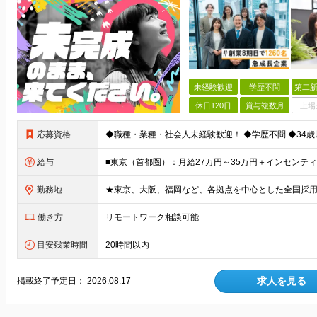
未経験歓迎
学歴不問
第二新
休日120日
賞与複数月
上場
応募資格
給与
勤務地
働き方
リモートワーク相談可能
目安残業時間
20時間以内
求人を見る
掲載終了予定日：
2026.08.17