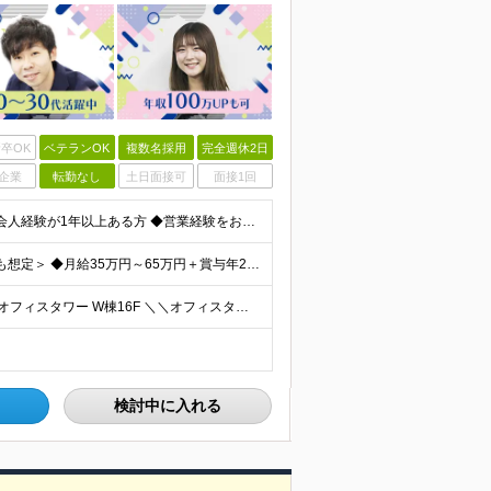
卒OK
ベテランOK
複数名採用
完全週休2日
企業
転勤なし
土日面接可
面接1回
【学歴不問】 ★人柄と誠実さを重視した採用です ◆社会人経験が1年以上ある方 ◆営業経験をお持ちの方は優遇します（法人・個人、業界・商材は不問） ※業界知識・建築知識は不要です。入社後に案件と先輩
＜初年度年収490万円～／ご経験に応じて650万円以上も想定＞ ◆月給35万円～65万円＋賞与年2回（7月・12月） 【なぜこの給与を払えるのか】 UR都市機構様・日本郵政様・官公庁との直取引で中間
◆本社 └東京都中央区晴海1-8-8 晴海トリトンスクエアオフィスタワー W棟16F ＼＼オフィスタワー内には商業施設が多数併設／／ カフェやレストラン、コンビニやスーパー、 100円ショップなど様
検討中に入れる