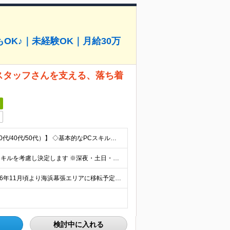
K♪｜未経験OK｜月給30万
舗スタッフさんを支える、落ち着
日
【未経験OK│学歴不問│幅広い年齢層が活躍中（20代/30代/40代/50代）】 ◇基本的なPCスキル（入力・検索など）をお持ちの方 ＼こんな方を歓迎します／ ◎販売・サービス経験者歓迎（落ち着いた
■月給25万円～＋各種手当＋期末賞与 ※経験・年齢・スキルを考慮し決定します ※深夜・土日・時間帯手当あり ※22時以降・夜勤・土日出勤で手当加算、月30万円以上も可 ※残業代は1分単位で全額支給し
★転勤なし 東京都文京区本郷3-14-7 NF本郷ビル ★2026年11月頃より海浜幕張エリアに移転予定！ 千葉県千葉市美浜区中瀬1-6 駅から屋根付き通路を利用して通勤可能なため、 雨の日でも
検討中に入れる