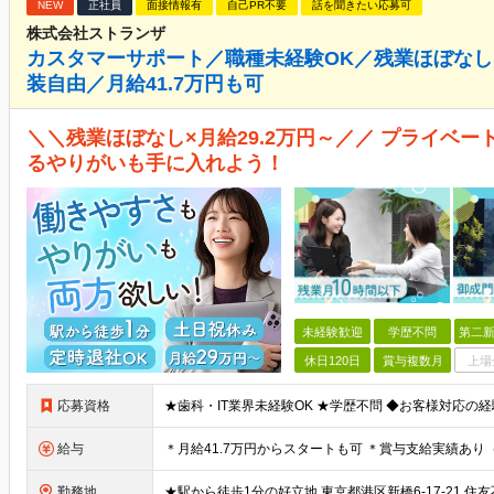
NEW
正社員
面接情報有
自己PR不要
話を聞きたい応募可
株式会社ストランザ
カスタマーサポート／職種未経験OK／残業ほぼな
装自由／月給41.7万円も可
＼＼残業ほぼなし×月給29.2万円～／／ プライベ
るやりがいも手に入れよう！
未経験歓迎
学歴不問
第二新
休日120日
賞与複数月
上場
応募資格
給与
勤務地