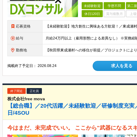
未経験歓迎
学歴不問
第二新
休日120日
賞与複数月
上場
応募資格
給与
勤務地
求人を見る
掲載終了予定日：
2026.08.24
終了間近
正社員
株式会社free mova
【総合職】／20代活躍／未経験歓迎／研修制度充実
日/4SOU
今はまだ、未完成でいい。 ここから"武器になるス