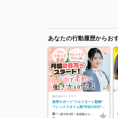
あなたの行動履歴からお
株式会社サイヨウブ
採用サポート*フルリモート勤務*
フレックスタイム制*年休120日*土
日祝休み*残業ほぼなし*育児中社
*＼賞与年2回！未経験から月給28万円スタート／* ◆月給28万～40万円＋賞与年2回＋各種インセンティブ ※経験・スキルを考慮の上、決定します ※試用期間6ヶ月間あり（期間中は月給26万円～になります。その他待遇等に差異はありません） ※月給には月35時間分の固定残業代含む（月5万4800円/超過分別途支給） ※ほとんどのメンバーが残業ゼロです！フレックスタイム制のため、自分の生活に合わせて調整できます。 ＼希望性で土曜日出勤あり／ お客様より「土曜日に応募者の対応をしてほしい」という ご要望を受けた際に、応募者対応⇒求職者との メッセージのやり取りなど、対応が発生する場合があります。 ※土曜日に出勤いただく場合は ・2時間稼働：4500円 ・4時間稼働：9000円 の給与が発生。勤務時間が4時間超えることは原則ありません。 短期間で高い給与をGETできるチャンスです♪
員8割以上