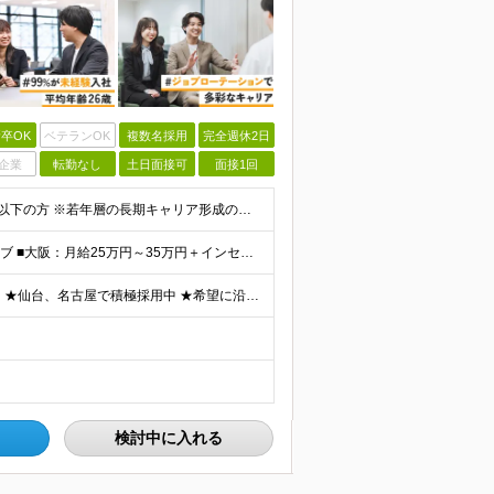
卒OK
ベテランOK
複数名採用
完全週休2日
企業
転勤なし
土日面接可
面接1回
◆職種・業種・社会人未経験歓迎！ ◆学歴不問 ◆34歳以下の方 ※若年層の長期キャリア形成のため ◎メンバーの99％が未経験入社 ◎人柄・ポテンシャル重視採用 ◎早期から活躍したい方大歓迎 経験や
■東京（首都圏）：月給27万円～35万円＋インセンティブ ■大阪：月給25万円～35万円＋インセンティブ ■その他地方：月給23万円～35万円＋インセンティブ ※上記の額には下記の固定残業代を含みま
★東京、大阪、福岡など、各拠点を中心とした全国採用 ★仙台、名古屋で積極採用中 ★希望に沿わない転勤なし ★U・Iターン歓迎 ■東京本社 東京都渋谷区道玄坂2-25-12 道玄坂通3階3-1a ■
検討中に入れる