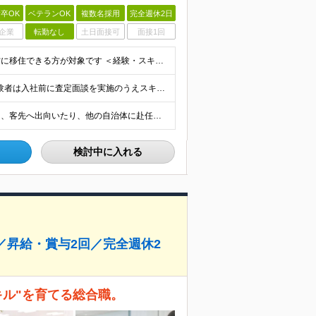
卒OK
ベテランOK
複数名採用
完全週休2日
企業
転勤なし
土日面接可
面接1回
【未経験歓迎】地方創生に興味ある方歓迎！／東成瀬村に移住できる方が対象です ＜経験・スキルは問いません！＞ ★学歴不問 ★IT業界・コンサルタント未経験者も歓迎 ★第二新卒、社会人経験の浅い方もOK
月給24万円以上（雇用形態による差異なし） ※実務経験者は入社前に査定面談を実施のうえスキルや実績をベースに別途提示します。 ※IT・WEB業界の経験が5年以上ある方は、別途査定のうえ給与を決定します
【秋田県東成瀬村への移住が前提／プロジェクトにより、客先へ出向いたり、他の自治体に赴任する可能性があります】 秋田県雄勝郡東成瀬村田子内仙人下30-1 東成瀬村山村開発センター内 ★紅茶とコーヒーが無
検討中に入れる
／昇給・賞与2回／完全週休2
キル"を育てる総合職。