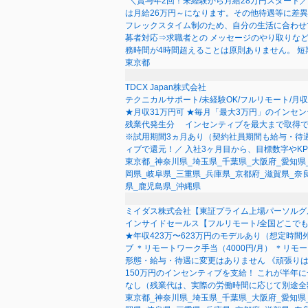
*＼賞与年2回！未経験から月給28万円スタート／
は月給26万円～になります。その他待遇等に差異
フレックスタイム制のため、自分の生活に合わせ
募者対応⇒求職者との メッセージのやり取りなど、
務時間が4時間超えることは原則ありません。 短
東京都
TDCX Japan株式会社
テクニカルサポート/未経験OK/フルリモート/月収
★月収31万円可 ★毎月「最大3万円」のインセンテ
残業代発生分 インセンティブを最大まで取得でき
※試用期間3ヵ月あり（契約社員期間も給与・待遇
ィブで還元！／ 入社3ヶ月目から、目標数字やK
東京都_神奈川県_埼玉県_千葉県_大阪府_愛知県
岡県_岐阜県_三重県_兵庫県_京都府_滋賀県_奈
県_鹿児島県_沖縄県
ミイダス株式会社【東証プライム上場パーソルグ
インサイドセールス【フルリモート/全国どこでも
★年収423万〜623万円のモデルあり（想定時間
ブ ＊リモートワーク手当（4000円/月） ＊リ
形態・給与・待遇に変更はありません 《頑張りは
150万円のインセンティブを支給！ これが半年
なし（残業代は、実際の労働時間に応じて別途全
東京都_神奈川県_埼玉県_千葉県_大阪府_愛知県