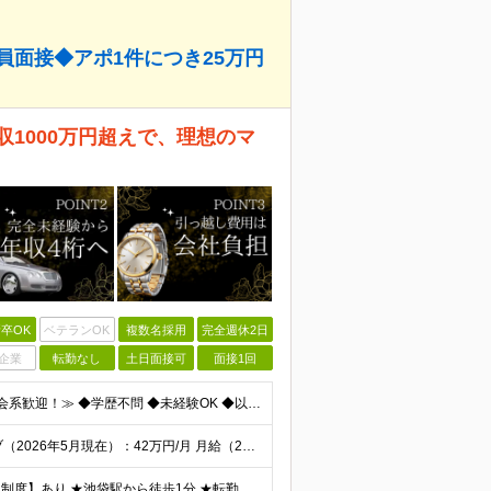
員面接◆アポ1件につき25万円
1000万円超えで、理想のマ
卒OK
ベテランOK
複数名採用
完全週休2日
企業
転勤なし
土日面接可
面接1回
≪完全人柄採用！25卒・フリーター・中卒もOK！体育会系歓迎！≫ ◆学歴不問 ◆未経験OK ◆以下の方は【面接確約】にてご案内します！ ・運動部に所属していた経験がある方 ・何らかのスポーツ経験がある
＼＼2025年7月に入社した先輩は…／／ インセンティブ（2026年5月現在）：42万円/月 月給（2026年5月現在）：33万円 年収（2026年5月現在）約900万円 ※来年は【年収2000万】を
★地方在住者も大歓迎！上京を応援する【引っ越し支援制度】あり ★池袋駅から徒歩1分 ★転勤なし！ 【本社】東京都豊島区西池袋3-25-15 IB第1ビル 4階 ※東海・関西方面への出張あり アポ