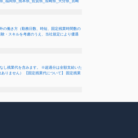
県_福岡県_熊本県_佐賀県_長崎県_大分県_宮崎
れ以外の働き方（勤務日数、時短、固定残業時間数の
経験・スキルを考慮のうえ、当社規定により優遇
記額にはみなし残業代を含みます。 ※超過分は全額支給いた
差異はありません） 【固定残業代について】 固定残業
※経験・スキルを考慮の上、決定 ※昇給：随時あり
期間中（6か月間）は、下記の給与となります。
海道、その他地域の方】 月給２０万円～＋役職
岡県_岐阜県_三重県_兵庫県_京都府_滋賀県_奈