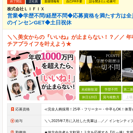
終了間近
正社員
面接情報有
自己PR不要
話を聞きたい応募可
株式会社ＬＩＦＩＸ
営業◆学歴不問/経歴不問◆応募資格を満たす方は全
のインセンGET◆土日祝休
＼＼美女からの『いいね』が止まらない！？／／ 年収
チアプライフを叶えよう★
未経験歓迎
学歴不問
第二新
休日120日
賞与複数月
上場
応募資格
給与
勤務地