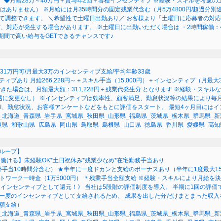
* ◆月給28万～40万円＋賞与年2回＋各種インセンティブ ※経験・スキルを考慮
はありません） ※月給には月35時間分の固定残業代含む（月5万4800円/超過分
て調整できます。 ＼希望性で土曜日出勤あり／ お客様より「土曜日に応募者の対応
対応が発生する場合があります。 ※土曜日に出勤いただく場合は ・2時間稼働：450
期間で高い給与をGETできるチャンスです♪
31万円可/月最大3万のインセンティブ支給/平均年齢33歳
ィブあり 月給266,228円～＋スキル手当（15,000円）＋インセンティブ（月最大3
た場合は、月額最大額：311,228円＋残業代発生分 となります ※経験・スキル
に変更なし） ※インセンティブは効率性、顧客満足、勤怠状況等の結果により毎月
PI、勤怠状況、お客様アンケートなどをもとに評価をスタート。 最短4ヶ月目には
_北海道_青森県_岩手県_宮城県_秋田県_山形県_福島県_茨城県_栃木県_群馬県_新
良県_和歌山県_広島県_岡山県_鳥取県_島根県_山口県_徳島県_香川県_愛媛県_高知
ループ】
働ける】未経験OK*土日祝休み*残業少なめ*在宅勤務手当あり
外手当10時間分含む） ★半年に一度ドカンと支給のボーナスあり（半年に1度最大1
モートワーク一時金（1万5000円） ＊残業手当全額支給 ※経験・スキルにより月給
インセンティブとして還元！》 当社は5段階の評価制度を導入。 半期に1回の評価
に一度のインセンティブとして支給されるため、 成果を出した分だけまとまった収入
額支給）
_北海道_青森県_岩手県_宮城県_秋田県_山形県_福島県_茨城県_栃木県_群馬県_新