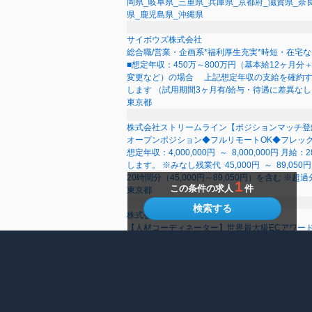
岡県_岐阜県_三重県_兵庫県_京都府_滋賀県_奈
県_鹿児島県_沖縄県
サイボウズ株式会社
総合職/営業・企画系*福利厚生充実*時短・在宅な
■想定年収：450万～800万円（基本給12ヶ
変更など）の場合 上記想定年収の支給を確約す
します （試用期間3ヶ月有/給与・待遇に差異なし）
東京都
株式会社ストリームライン【ポジションマッチ登
オープンポジション◆フルリモートOK◆フレッ
想定年収：4,000,000円 ～ 8,000,000
します。 ※みなし残業代 45,000円 ～ 89
20時間分（45,000円～89,050円）を含む ※
1
この条件の求人
件
東京都
検索する
株式会社ファーストピック
【人材コーディネーター】世界最大級ECアワー
★月給３２万円～５０万円＋インセンティブ賞与＋
【インセンティブについて】 自社サービスを提
【一都三県、大阪、名古屋、福岡の方】 月給２
手当＋インセンティブ賞与 ※試用期間6ヶ月 ※
東京都_神奈川県_埼玉県_千葉県_大阪府_愛知県
良県_和歌山県_広島県_岡山県_鳥取県_島根県_