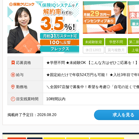
未経験歓迎
学歴不問
第二新
休日120日
賞与複数月
上場
応募資格
給与
勤務地
目安残業時間
10時間以内
求人を見る
掲載終了予定日：
2026.08.20