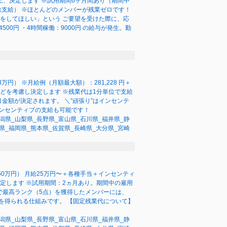
の上、決定します ※試用期間6ヶ月間あり（期間中
別途支給） ※ほとんどのメンバーが残業ゼロです！
をしてほしい」という ご要望を受けた際に、応
0円 ・4時間稼働：9000円 の給与が発生。勤
万円） ※月給例（月額最大額）：281,228 円＋
などを考慮し決定します ※残業代は1分単位で支給
金額が決定されます。 ＼”頑張り”はインセンテ
インセンティブの支給も可能です！
潟県_山梨県_長野県_富山県_石川県_福井県_静
県_福岡県_熊本県_佐賀県_長崎県_大分県_宮崎
50万円） 月給25万円〜＋各種手当＋インセンティ
を決定します ※試用期間：2ヵ月あり。期間中の雇用
で最高ランク（5点）を獲得したメンバーには、
を得られる仕組みです。 【固定残業代について】
潟県_山梨県_長野県_富山県_石川県_福井県_静