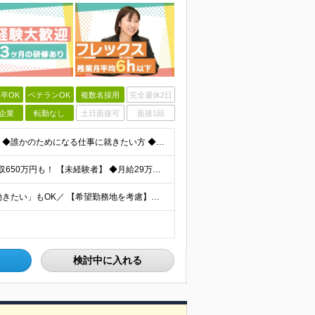
卒OK
ベテランOK
複数名採用
完全週休2日
企業
転勤なし
土日面接可
面接1回
★学歴不問 ★未経験OK 【こんな方はぜひご応募を！】 ◆誰かのためになる仕事に就きたい方 ◆人に寄り添い、相手の心を大切にできる方 ◆保険の知識を身につけて、長く働きたい方 ◆人と話すのが好きで、
★固定給だけで年収524万円も可能！ ★入社3年目で年収650万円も！ 【未経験者】 ◆月給29万円～51万円（店舗手当・営業手当など一律手当含む）＋インセンティブ＋他各種手当＋決算賞与あり（会社業
＼全国97店舗で募集中！希望を考慮◎「自宅の近くで働きたい」もOK／ 【希望勤務地を考慮】全97店舗／北海道・東京・神奈川・千葉・埼玉・石川・静岡・愛知・大阪・兵庫・福岡の『保険クリニック』直営店
検討中に入れる