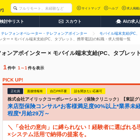
サイトマップ
ヘルプ
求人掲載
検討中リスト
スカウト
AIの求
テレフォンオペレーター・テレフォンアポインター
モバイル端末支給(PC
ター × モバイル端末支給(PC、タブレット、携帯電話)の転職・求人情報一覧
ォンアポインター × モバイル端末支給(PC、タブレッ
1
1～1
件中
件を表示
PICK UP!
正社員
面接情報有
自己PR不要
話を聞きたい応募可
株式会社アイリックコーポレーション（保険クリニック）【東証グ
来店型保険コンサル*お客様満足度90%以上*業界未経
程度*月給29万～
＼「会社の意向」に縛られない！経験者に選ばれる
×システム活用で納得の提案を。