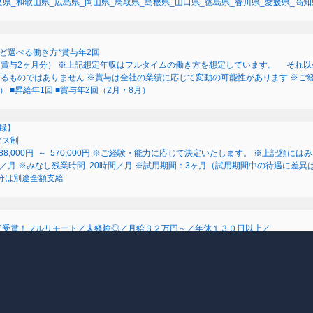
良県_和歌山県_広島県_岡山県_鳥取県_島根県_山口県_徳島県_香川県_愛媛県_高知
ど選べる働き方*賞与年2回
月分＋賞与2ヶ月分） ※上記想定年収はフルタイムの働き方を想定しています。 そ
るものではありません ※賞与は全社の業績に応じて変動の可能性があります ※ご
 ■昇給年1回 ■賞与年2回（2月・8月）
録】
クス制
円 月給：288,000円 ～ 570,000円 ※ご経験・能力に応じて決定いたします。 ※上
,050円／月 ※みなし残業時間 20時間／月 ※試用期間：3ヶ月（試用期間中の待遇に
超過分は別途全額支給
ド受賞！フルリモート／未経験◎／月給３２万円～／年休１３０日以上／
決算賞与★ （30時間の固定残業代、一律月54,750円を含む。超過分は支給） 
案し、サービス化した場合、一部の利益をインセンティブとして還元します。 試用
４万円～＋役職手当＋インセンティブ賞与 【一都三県以外の関東圏、九州、東北、北
試用期間中の待遇・福利厚生に差異はなし
_北海道_青森県_岩手県_宮城県_秋田県_山形県_福島県_茨城県_栃木県_群馬県_静
山口県_福岡県_熊本県_佐賀県_長崎県_大分県_宮崎県_鹿児島県