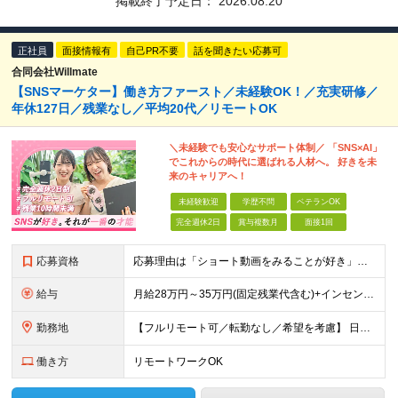
掲載終了予定日：
2026.08.20
正社員
面接情報有
自己PR不要
話を聞きたい応募可
合同会社Willmate
【SNSマーケター】働き方ファースト／未経験OK！／充実研修／
年休127日／残業なし／平均20代／リモートOK
＼未経験でも安心なサポート体制／ 「SNS×AI」
でこれからの時代に選ばれる人材へ。 好きを未
来のキャリアへ！
未経験歓迎
学歴不問
ベテランOK
完全週休2日
賞与複数月
面接1回
応募資格
応募理由は「ショート動画をみることが好き」でOK！ #学歴不問 #未経験OK ★1つでも当てはまれば、マッチング率高め★ □ SNSや動画制作に興味がある方 □ アイデアを考えることが好きな方 □
給与
月給28万円～35万円(固定残業代含む)+インセンティブ＋各種手当 ※経験・能力等を考慮の上、決定します。 ※残業はほとんどありませんが、発生した場合は時間外手当を100％支給します。 【固定残業
勤務地
【フルリモート可／転勤なし／希望を考慮】 日本47都道府県、どこでも就業可能！ （東京・神奈川・埼玉・千葉・北海道・宮城・愛知・大阪・福岡・新潟など 各拠点近郊のプロジェクト先） 【Point】
働き方
リモートワークOK