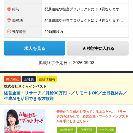
給与
配属組織や担当プロジェクトにより異なります。 想定年収：450万円～1100万円 ※ご経験やスキルに応じて決定します。 ※上記想定年収はあくまでも目安の金額であり、 選考を通じて上下する可能性があ
勤務地
配属組織や担当プロジェクトにより異なります。 ◆新潟本社 新潟県新潟市江南区亀田工業団地3丁目1番1号 ◆東京オフィス 東京都中央区入船3丁目3番8号 ヒューリック築地イーストビル 東京オフィス
残業時間
20時間以内
求人を見る
検討中に入れる
掲載終了予定日：
2026.09.03
終了間近
正社員
面接情報有
株式会社さくらインベスト
経営企画・リサーチ／月給30万円～／リモートOK／土日祝休み／
生成AIを活用できる方歓迎
普段から生成AIを使っているあなたへ。 リサー
チ力を活かして、経営企画・マーケティングスキ
ルを手にしませんか？
未経験歓迎
学歴不問
ベテランOK