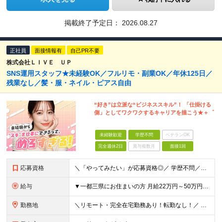
掲載終了予定日：
2026.08.27
正社員
面接情報有
自己PR不要
株式会社ＬＩＶＥ ＵＰ
SNS運用スタッフ★未経験OK／フルリモ・副業OK／年休125日／
残業なし／髪・服・ネイル・ピアス自由
“好き”は立派な“ビジネススキル”！ 「仕掛ける
側」としてワクワクするキャリアを描こう★＋゜
未経験歓迎
学歴不問
ベテランOK
完全週休2日
賞与複数月
面接1回
応募資格
＼「やってみたい」が応募資格◎／ 学歴不問／未経験歓迎／業種未経験歓迎／社会人デビュー歓迎／第二新卒歓迎／ブランクOK 経験やスキルは一切不問◎ 大切なのは「挑戦してみたい」という気持ちです！
給与
▼一都三県にお住まいの方 月給22万円～50万円＋インセンティブ＋賞与＋各種手当 ▼上記以外の地域にお住まいの方 月給21万円～50万円＋インセンティブ＋賞与＋各種手当 ※経験・能力を考慮して決定
勤務地
＼リモート・完全在宅勤務あり！転勤なし！／ 【47都道府県の好きな地域で働けます☆】 ★リモート・フルリモートも選択可能です！ └将来的には「お気に入りのカフェでテレワーク」 「日本全国、旅をしなが