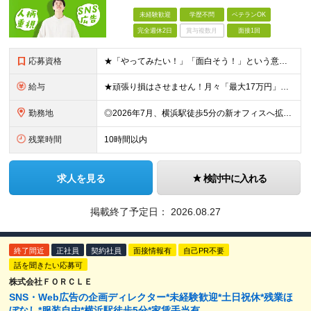
未経験歓迎
学歴不問
ベテランOK
完全週休2日
賞与複数月
面接1回
応募資格
★「やってみたい！」「面白そう！」という意欲重視の採用です！ ★新オフィスのスタートメンバー募集！ ◎学歴・経験一切不問！未経験・第二新卒大歓迎 ◎基本的なPCスキル（文字入力レベルでOK） ＼こ
給与
★頑張り損はさせません！月々「最大17万円」のインセンティブ支給！ 【月収イメージ】 ・月収33.5万円（月給23万5000円＋インセンティブ10万円） ・月収47.5万円（月給30万円＋インセンティ
勤務地
◎2026年7月、横浜駅徒歩5分の新オフィスへ拡大移転！ ◎転勤なし！U・Iターンも歓迎 ◎横浜駅から徒歩6分の好アクセス ≪本社≫ 神奈川県横浜市神奈川区金港町7−3 ★2026年7月より、横浜
残業時間
10時間以内
求人を見る
検討中に入れる
掲載終了予定日：
2026.08.27
終了間近
正社員
契約社員
面接情報有
自己PR不要
話を聞きたい応募可
株式会社ＦＯＲＣＬＥ
SNS・Web広告の企画ディレクター*未経験歓迎*土日祝休*残業ほ
ぼなし*服装自由*横浜駅徒歩5分*家賃手当有