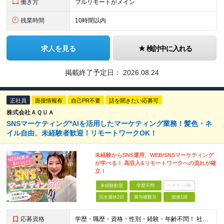
働き方
フルリモートがメイン
残業時間
10時間以内
求人を見る
検討中に入れる
掲載終了予定日：
2026.08.24
正社員
面接情報有
自己PR不要
話を聞きたい応募可
株式会社ＡＱＵＡ
SNSマーケティング*AIを活用したマーケティング業務！髪色・ネ
イル自由、未経験者歓迎！リモートワークOK！
未経験からSNS運用、WEB/SNSマーケティング
が学べる！ 高収入&リモートワークへの流れが確
立！
未経験歓迎
学歴不問
ベテランOK
完全週休2日
賞与複数月
面接1回
応募資格
学歴・職歴・資格・性別・経験・年齢不問！ 社会人経験ゼロ、昼職経験ゼロでもご安心ください♪ 〈年功序列の完全撤廃〉 学歴、職歴、資格、経験など関係なく 頑張った分だけ正当に評価される。 だから昇格