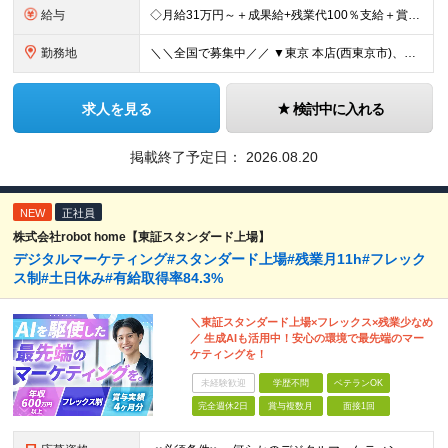
給与
◇月給31万円～＋成果給+残業代100％支給＋賞与(前年実績4.4ヵ月分) ※経験、能力を考慮し、当社規定により優遇します 【仕入営業経験者+資格保持者】 ◆月給37万円以上+成果給+残業代100%
勤務地
＼＼全国で募集中／／ ▼東京 本店(西東京市)、つきみ野店、多摩店、立川店、町田店、 調布店、綾瀬店、高円寺店、池尻店、船堀店、練馬店 ▼埼玉 草加店、越谷店、蕨店、大宮店、浦和店、 川越店、志木
求人を見る
検討中に入れる
掲載終了予定日：
2026.08.20
NEW
正社員
株式会社robot home【東証スタンダード上場】
デジタルマーケティング#スタンダード上場#残業月11h#フレック
ス制#土日休み#有給取得率84.3%
＼東証スタンダード上場×フレックス×残業少なめ
／ 生成AIも活用中！安心の環境で最先端のマー
ケティングを！
未経験歓迎
学歴不問
ベテランOK
完全週休2日
賞与複数月
面接1回