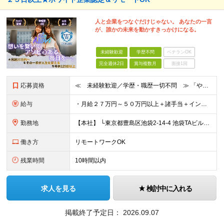
人と企業をつなぐだけじゃない。 あなたの一言
が、誰かの未来を動かすきっかけになる。
未経験歓迎
学歴不問
ベテランOK
完全週休2日
賞与複数月
面接1回
応募資格
≪ 未経験歓迎／学歴・職歴一切不問 ≫ 「やりたいことはまだ決まっていないけど、何かを始めたい」 「人と関わる仕事に興味がある」——そんな方も大歓迎です！ Asoviでは、“今まで”よりも“これから
給与
・月給２７万円～５０万円以上＋諸手当＋インセンティブ ※超過分は別途全額支給します。 【 入社時の想定年収 】 ・年収４５０万円 ＜インセンティブ制度について＞ 社員一人ひとりの頑張りを多角的に評
勤務地
【本社】 └東京都豊島区池袋2-14-4 池袋TAビル8F ★あなたの希望を最大限考慮！ ・都内（池袋・新宿・渋谷・目黒・青山）・埼玉・千葉・神奈川・茨城・栃木・群馬 ※勤務先は本社または支社とな
働き方
リモートワークOK
残業時間
10時間以内
求人を見る
検討中に入れる
掲載終了予定日：
2026.09.07