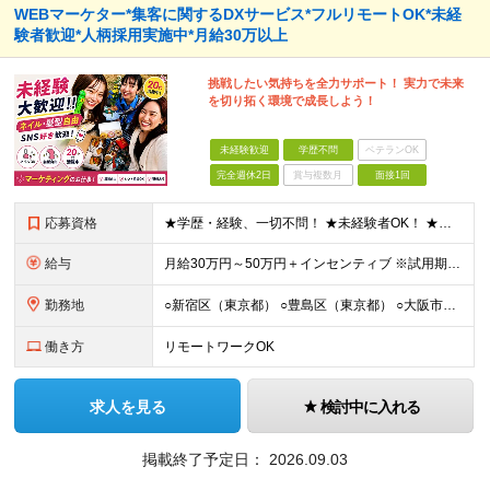
WEBマーケター*集客に関するDXサービス*フルリモートOK*未経
験者歓迎*人柄採用実施中*月給30万以上
挑戦したい気持ちを全力サポート！ 実力で未来
を切り拓く環境で成長しよう！
未経験歓迎
学歴不問
ベテランOK
完全週休2日
賞与複数月
面接1回
応募資格
★学歴・経験、一切不問！ ★未経験者OK！ ★第二新卒も歓迎！ ＜人柄採用を実施中！＞ 弊社では、学歴や経験などは気にせず あなたの持ち前の人柄のみを重視しています。 堅苦しい雰囲気ではありません
給与
⽉給30万円～50万円＋インセンティブ ※試⽤期間は2ケ⽉（正社員）⽉給25万円～ ☆インセンティブ有 ☆交通費全額支給
勤務地
○新宿区（東京都） ○豊島区（東京都） ○大阪市（大阪府） ○福岡市（福岡県） ※あなたの経験やスキルに応じて面談時にて ご相談させていただきます。 ※研修先は、クライアント先での研修となります。
働き方
リモートワークOK
求人を見る
検討中に入れる
掲載終了予定日：
2026.09.03