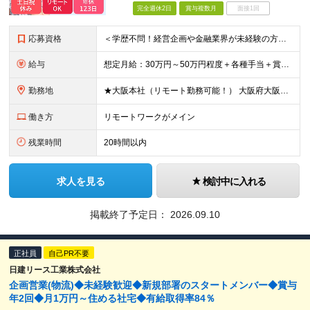
完全週休2日
賞与複数月
面接1回
応募資格
＜学歴不問！経営企画や金融業界が未経験の方も歓迎★＞ ■仕事やプライベートで、ChatGPTなどの生成AIを使ったことがある方 ■インターネットを使ったリサーチや情報収集が得意な方 ■集めた情報を分か
給与
想定月給：30万円～50万円程度＋各種手当＋賞与年2回 ※想定年収：400万円～600万円 ※経験・能力等考慮の上、規定により優遇 ※上記月給には固定残業代を含みます。固定残業代は、時間外労働の有無に
勤務地
★大阪本社（リモート勤務可能！） 大阪府大阪市北区梅田2丁目5番6号 桜橋八千代ビル9階 ★新オフィスへ移転予定！駅直結ビルです♪ （移転後の住所） 大阪府大阪市中央区安土町3丁目5-13 本町ガーデ
働き方
リモートワークがメイン
残業時間
20時間以内
求人を見る
検討中に入れる
掲載終了予定日：
2026.09.10
正社員
自己PR不要
日建リース工業株式会社
企画営業(物流)◆未経験歓迎◆新規部署のスタートメンバー◆賞与
年2回◆月1万円～住める社宅◆有給取得率84％