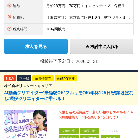
給与
月給28万円～70万円＋インセンティブ＋各種手当 ※経験・スキルに応じて決定します。 ※試用期間3～6ヶ月／給与と待遇変更なし ※45時間分の固定残業代（73,000円～）を含みます。超過分は全額支
勤務地
【東京本社】 東京都港区芝1-9-3 芝マツラビル4F (変更の範囲)上記を除く当社関連勤務地
残業時間
20時間以内
求人を見る
検討中に入れる
掲載終了予定日：
2026.08.31
NEW
正社員
面接情報有
自己PR不要
株式会社リスタートキャリア
AI動画クリエイター*未経験OK*フルリモOK/年休125日/残業ほぼな
し/現役クリエイターに学べる！
＼推し活の延長線で、新しい趣味とスキルを／ A
I×動画編集で、“作る楽しさ”を知ろう！
未経験歓迎
学歴不問
ベテランOK