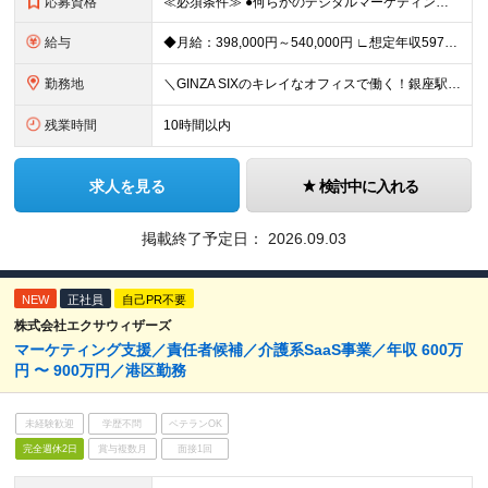
応募資格
≪必須条件≫ ●何らかのデジタルマーケティング実務経験（toB・toC不問） ●学歴不問 ★20代・30代活躍中 ～こんな方大歓迎～ ◎MA/CRMツールの設計・運用実務経験（1年以上） ◎リードス
給与
◆月給：398,000円～540,000円 ∟想定年収597万円～810万円 ※経験・スキルにより、給与額を決定します ※上記月給には固定残業代（月20時間分/53,600円～72,800円）を含み
勤務地
＼GINZA SIXのキレイなオフィスで働く！銀座駅・東銀座駅から徒歩1分／ ★東京都中央区銀座6-10-1 GINZA SIX 9F (変更の範囲)上記を除く当社関連勤務地
残業時間
10時間以内
求人を見る
検討中に入れる
掲載終了予定日：
2026.09.03
NEW
正社員
自己PR不要
株式会社エクサウィザーズ
マーケティング支援／責任者候補／介護系SaaS事業／年収 600万
円 〜 900万円／港区勤務
未経験歓迎
学歴不問
ベテランOK
完全週休2日
賞与複数月
面接1回