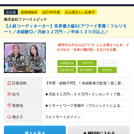
正社員
面接情報有
自己PR不要
話を聞きたい応募可
株式会社ファーストピック
【人材コーディネーター】世界最大級ECアワード受賞！フルリモ
ート／未経験◎／月給３２万円～／年休１３０日以上／
-新時代を作るのはアナタ- 人と企業をつなぎ、そ
れぞれの「未来の選択肢」を広げる仕事。
未経験歓迎
学歴不問
ベテランOK
完全週休2日
賞与複数月
面接1回
応募資格
【学歴・経験不問】 ＊未経験者大歓迎！第二新卒歓迎/充実研修/WEB面接可能＊ 「 営業ってなんとなく難しそう・・・ 」 「 AIとかSNSなんて分からない・・・ 」 という未経験の方でも安心して
給与
★月給３２万円～５０万円＋インセンティブ賞与＋決算賞与★ （30時間の固定残業代、一律月54,750円を含む。超過分は支給） ※経験・スキルを考慮の上、決定 ※昇給：随時あり 【インセンティブについ
勤務地
★リモートワーク実施中（プロジェクトによる） ※一部フルリモートあり 【本社】 東京都千代田区五番町4-8 日立五番町ビル 5F 【その他勤務先】 ・北海道札幌市中央区大通東 ・宮城県仙台市青葉区
働き方
フルリモートがメイン
求人を見る
検討中に入れる