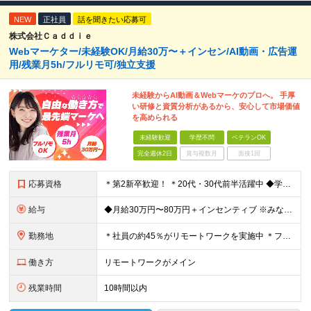
NEW
正社員
話を聞きたい応募可
株式会社Ｃａｄｄｉｅ
Webマーケター/未経験OK/月給30万〜＋インセン/AI動画・広告運
用/残業月5h/フルリモ可/独立支援
未経験からAI動画＆Webマーケのプロへ。 手厚
い研修と資質分析があるから、安心して市場価値
を高められる
未経験歓迎
学歴不問
ベテランOK
完全週休2日
賞与複数月
面接1回
応募資格
＊第2新卒歓迎！ ＊20代・30代前半活躍中 ◆学歴不問 ◆未経験歓迎 ＼こんな方にピッタリです！／ ★SNSを見るだけでなく「仕掛ける側」になりたい方 ★販売や接客で「お客様の心理」を考えた経験
給与
◆月給30万円〜80万円＋インセンティブ ※みなし残業代（月10時間・16,000円）を含みます ※超過分は別途支給します ※試用期間3か月あり（給与は28万円、待遇に差異なし）
勤務地
＊社員の約45％がリモートワークを実施中 ＊フルリモート案件もあり ＊転勤はありません 本社（横浜）または、東京・神奈川の各プロジェクト先。 【本社】 神奈川県横浜市中区不老町2丁目11-8 税経
働き方
リモートワークがメイン
残業時間
10時間以内