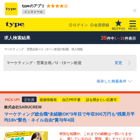
typeのアプリ
インストール
ログイン
会員登録
検討中(
0
)
MENU
35
求人検索結果
件中
1～35
件表示
マーケティング・営業企画 × U・Iターン歓迎の転職・求人情報
マーケティング・営業企画／U・Iターン歓迎
変更
保存した検索条件
PICK UP!
正社員
面接情報有
自己PR不要
話を聞きたい応募可
株式会社SARUCREW
マーケティング総合職*未経験OK*3年目で年収900万円も*残業月平
均18h*髪色・ネイル自由*賞与年4回
特別な知識や、これまでの経験は一切いりませ
ん。 探しているのは、普段、楽しそうにスマホ