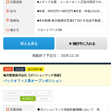
応募資格
■メディア企業、インターネット広告代理店での営業またはメディア運営の経験 ■ピープルマネジメントの経験 ■業務の中で、やり切って結果出した経験 ■東京オフィス（田町/三田駅）への出勤が可能な地域に在住
給与
■年収：600万円〜900万円 ■月収：年収の12分割分を支給 月収下限50万円/基本給369,930円・みなし残業代45時間分/130,070円 月収上限75万円/基本給554,910円・みなし残業
勤務地
■本社勤務 東京都港区芝浦4丁目2−8 住友不動産三田ファーストビル5階 (変更の範囲)上記を除く当社関連勤務地
働き方
リモートワークOK
求人を見る
検討中に入れる
掲載終了予定日：
2026.12.24
NEW
正社員
自己PR不要
亀田製菓株式会社【ポジションマッチ登録】
バックオフィス系オープンポジション
未経験歓迎
学歴不問
ベテランOK
完全週休2日
賞与複数月
面接1回
応募資格
◆ポジションマッチ登録対象職種において、何かしらの知識・経験を有する方