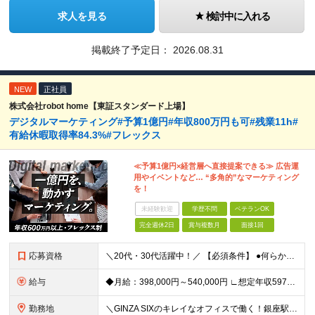
求人を見る
検討中に入れる
掲載終了予定日：
2026.08.31
NEW
正社員
株式会社robot home【東証スタンダード上場】
デジタルマーケティング#予算1億円#年収800万円も可#残業11h#
有給休暇取得率84.3%#フレックス
≪予算1億円×経営層へ直接提案できる≫ 広告運
用やイベントなど… “多角的”なマーケティング
を！
未経験歓迎
学歴不問
ベテランOK
完全週休2日
賞与複数月
面接1回
応募資格
＼20代・30代活躍中！／ 【必須条件】 ●何らかのデジタルマーケティング実務経験（toB・toC不問） ※学歴不問 ≪こんな方にぴったりです！≫ ★MA/CRMツールの設計・運用実務経験（1年以上
給与
◆月給：398,000円～540,000円 ∟想定年収597万円～810万円 ※経験・スキルにより、給与額を決定します ※上記月給には固定残業代（月20時間分/53,600円～72,800円）を含み
勤務地
＼GINZA SIXのキレイなオフィスで働く！銀座駅・東銀座駅から徒歩1分／ ★東京都中央区銀座6-10-1 GINZA SIX 9F (変更の範囲)上記を除く当社関連勤務地