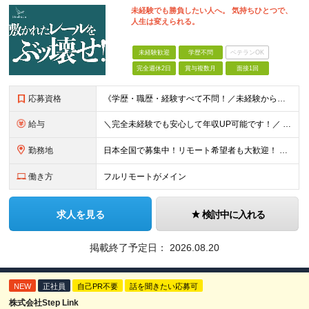
未経験でも勝負したい人へ。 気持ちひとつで、
人生は変えられる。
未経験歓迎
学歴不問
ベテランOK
完全週休2日
賞与複数月
面接1回
応募資格
《学歴・職歴・経験すべて不問！／未経験からのチャレンジ大歓迎◎》 ▼こんな気持ち、ひとつでも当てはまる方はぜひ！ □ なにか、人生を変えるきっかけがほしい □ 立ち仕事に疲れて、そろそろ座り仕事がい
給与
＼完全未経験でも安心して年収UP可能です！／ -------------- 【1】営業 月給25万円～80万円＋賞与 【2】事務 月給21万円～50万円＋賞与 【3】マーケ 月給25万円～80万円
勤務地
日本全国で募集中！リモート希望者も大歓迎！ ※クライアントオフィスへの出勤が必要な場合は、 「東京オフィス」または「首都圏・関西圏」になります ※勤務地の選択はご希望を考慮し、転居を伴う転勤はありま
働き方
フルリモートがメイン
求人を見る
検討中に入れる
掲載終了予定日：
2026.08.20
NEW
正社員
自己PR不要
話を聞きたい応募可
株式会社Step Link