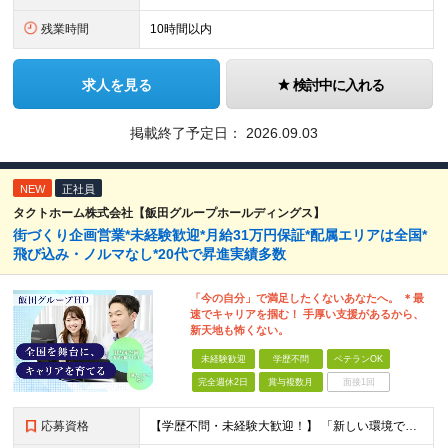
残業時間
10時間以内
求人を見る
検討中に入れる
掲載終了予定日：
2026.09.03
NEW
正社員
タクトホーム株式会社【飯田グループホールディングス】
街づくり企画営業*未経験歓迎*月給31万円保証*配属エリアは全国*
飛び込み・ノルマなし*20代で昇進実績多数
「今の自分」で満足したくないあなたへ。 ＊最
速でキャリアを掴む！ 手厚い支援があるから、
新天地も怖くない。
未経験歓迎
学歴不問
ベテランOK
完全週休2日
賞与複数月
面接1回
応募資格
【学歴不問・未経験大歓迎！】 「新しい環境で自分を試したい」 「イチからプロを目指したい」 そんな意欲があれば、これまでの経歴は一切問いません！ ━━━━━━━━━━━━ 必須条件はこれだけ！ ━━