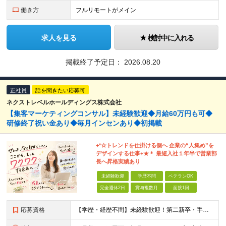
働き方
フルリモートがメイン
求人を見る
検討中に入れる
掲載終了予定日：
2026.08.20
正社員
話を聞きたい応募可
ネクストレベルホールディングス株式会社
【集客マーケティングコンサル】未経験歓迎◆月給60万円も可◆
研修終了祝い金あり◆毎月インセンあり◆初掲載
+*☆トレンドを仕掛ける側へ 企業の“⼈集め”を
デザインする仕事+★＊ 最短⼊社１年半で営業部
⻑へ昇格実績あり
未経験歓迎
学歴不問
ベテランOK
完全週休2日
賞与複数月
面接1回
応募資格
【学歴・経歴不問】未経験歓迎！第⼆新卒・⼿に職をつけたい・新たな挑戦者⼤歓迎！⼈柄・意欲重視の採⽤♪ ＼これまでの経験・スキルは⼀切不問／ 新たな⼀歩を全⼒で応援します！ ★経歴・学歴不問 ★未経