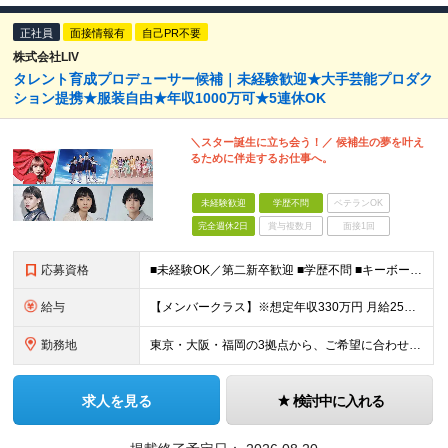
正社員
面接情報有
自己PR不要
株式会社LIV
タレント育成プロデューサー候補｜未経験歓迎★大手芸能プロダク
ション提携★服装自由★年収1000万可★5連休OK
＼スター誕生に立ち会う！／ 候補生の夢を叶え
るために伴走するお仕事へ。
未経験歓迎
学歴不問
ベテランOK
完全週休2日
賞与複数月
面接1回
応募資格
■未経験OK／第二新卒歓迎 ■学歴不問 ■キーボードでWeb検索ができる程度のPCスキルがある方 ☆こんな人が働いています☆ ＊性別や年齢関係なく人と話すことが好き！ ＊人の喜びや感動を一緒に喜びた
給与
【メンバークラス】※想定年収330万円 月給25万円～27万5000円 【リーダークラス】※想定年収372万～402万円 月給28万円～30万5000円 ★試用期間6ヶ月（試用期間中の雇用形態は
勤務地
東京・大阪・福岡の3拠点から、ご希望に合わせて勤務地を決定いたします。 ※配属先や担当企業などによって勤務先が異なります。詳しくは別途ご説明します ※勤務エリアについては、ご本人の居住地やご希望を考慮
求人を見る
検討中に入れる