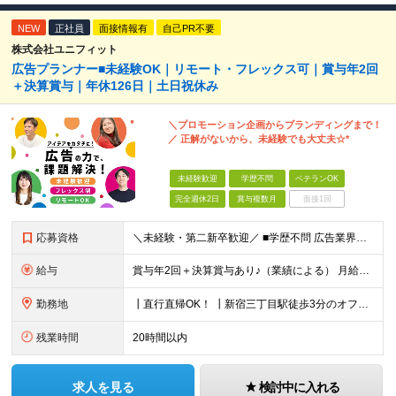
NEW
正社員
面接情報有
自己PR不要
株式会社ユニフィット
広告プランナー■未経験OK｜リモート・フレックス可｜賞与年2回
＋決算賞与｜年休126日｜土日祝休み
＼プロモーション企画からブランディングまで！
／ 正解がないから、未経験でも大丈夫☆*
未経験歓迎
学歴不問
ベテランOK
完全週休2日
賞与複数月
面接1回
応募資格
＼未経験・第二新卒歓迎／ ■学歴不問 広告業界の知識や経験は一切不問。 未経験から活躍している先輩が多数在籍中です！ ＜こんな方にオススメです！＞ ◎広告・マーケティングの世界に興味がある ◎自
給与
賞与年2回＋決算賞与あり♪（業績による） 月給30万円～ ※上記月給額を目安として、経験や前職給与などを踏まえ、相談のうえ給与額が変動する可能性がございます。 ※試用期間中は賞与対象外となります。
勤務地
┃直行直帰OK！ ┃新宿三丁目駅徒歩3分のオフィス ┃転勤なし 【本社】 東京都新宿区新宿5-13-9 太平洋不動産新宿ビル 2F ＼オフィスの雰囲気についてご紹介／ 落ち着いた色味でまとめられた
残業時間
20時間以内
求人を見る
検討中に入れる