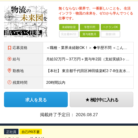
無くならない業界で、一番新しいことを。 生活
インフラ・物流の未来を、ゼロから学んでつくる
仕事です。
未経験歓迎
学歴不問
ベテランOK
完全週休2日
賞与複数月
面接1回
応募資格
＜職種・業界未経験OK！＞ ◆学歴不問 ＜こんな方は、ぜひご応募ください！＞ □社会に影響を与えるスケールの大きな仕事に挑戦したい □人と話しながら、物事を前に進めることが好き □専門知識を身につけ
給与
月給32万円～37万円＋賞与年2回（支給実績3ヶ月分） ※経験・年齢・能力を考慮の上、当社規定により決定します。 ※上記月給には固定残業代(45時間分／70,234円～)
勤務地
【本社】 東京都千代田区神田猿楽町2-7-8住友水道橋ビル3F ※当面の間、転勤はありません ※変更の範囲：上記を除く当社関連勤務地
残業時間
20時間以内
求人を見る
検討中に入れる
掲載終了予定日：
2026.08.27
正社員
自己PR不要