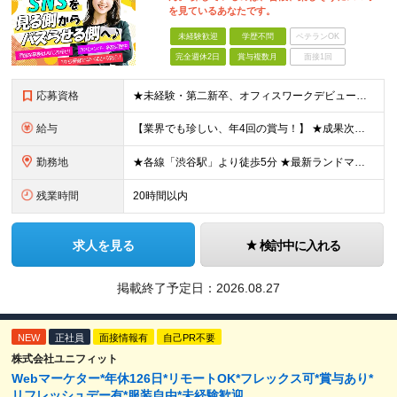
を見ているあなたです。
未経験歓迎
学歴不問
ベテランOK
完全週休2日
賞与複数月
面接1回
応募資格
★未経験・第二新卒、オフィスワークデビュー大歓迎 ★平均年齢は28.6歳！ ★20代の若手メンバーが中心になって活躍している職場です！ ●学歴不問 ※35歳以下の方（若年層の長期キャリア形成） ★こ
給与
【業界でも珍しい、年4回の賞与！】 ★成果次第でスピード昇給可 →20代で年収700万〜900万超も！ ■未経験：月給26〜30万円＋賞与年4回（業績による）＋各種手当 ※経験・スキルを考慮して決定
勤務地
★各線「渋谷駅」より徒歩5分 ★最新ランドマークオフィスです！ ★転勤はありません 【本社】 東京都渋谷区道玄坂2-25-12 道玄坂通 dogenzaka-dori 5階 ※(変更の範囲)上記を除
残業時間
20時間以内
求人を見る
検討中に入れる
掲載終了予定日：
2026.08.27
NEW
正社員
面接情報有
自己PR不要
株式会社ユニフィット
Webマーケター*年休126日*リモートOK*フレックス可*賞与あり*
リフレッシュデー有*服装自由*未経験歓迎