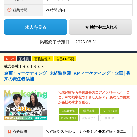
残業時間
20時間以内
求人を見る
検討中に入れる
掲載終了予定日：
2026.08.31
NEW
正社員
面接情報有
自己PR不要
株式会社Ｔｅｃｌｏｃｋ
企画・マーケティング│未経験歓迎│AI×マーケティング・企画│将
来の責任者候補
＼未経験から事業成長のコアメンバーへ／ 「こ
こ、AIで効率化できませんか？」 あなたの提案
が会社の未来を創る。
未経験歓迎
学歴不問
ベテランOK
完全週休2日
賞与複数月
面接1回
応募資格
＼経験やスキルは一切不要！／ ◆未経験・第二新卒歓迎 ※学歴不問 ～こんな方を歓迎します～ ◇新しいことを学ぶのが好きな方 ◇AIやマーケティングに興味がある方 ◇自分で考えながら仕事を進めたい方