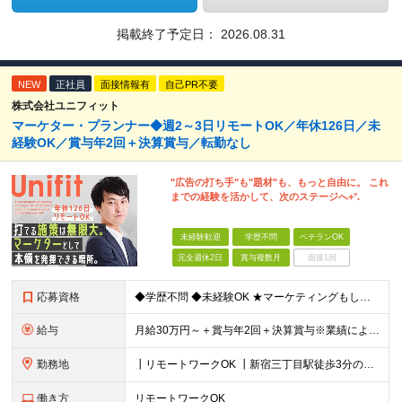
掲載終了予定日：
2026.08.31
NEW
正社員
面接情報有
自己PR不要
株式会社ユニフィット
マーケター・プランナー◆週2～3日リモートOK／年休126日／未
経験OK／賞与年2回＋決算賞与／転勤なし
"広告の打ち手"も"題材"も、もっと自由に。 これ
までの経験を活かして、次のステージへ+°.
未経験歓迎
学歴不問
ベテランOK
完全週休2日
賞与複数月
面接1回
応募資格
◆学歴不問 ◆未経験OK ★マーケティングもしくはプロモーション企画立案などの実務経験をお持ちの方歓迎します（業界・経験年数不問） ＜ 以下に１つでも当てはまる方は、大歓迎！＞ ◇自社製品・1業界
給与
月給30万円～＋賞与年2回＋決算賞与※業績による ※上記月給額を目安として、経験や前職給与などを踏まえ、相談のうえ給与額が変動する可能性がございます。 ※試用期間中は賞与対象外となります。 【固定
勤務地
┃リモートワークOK ┃新宿三丁目駅徒歩3分のオフィス ┃転勤なし 【本社】 東京都新宿区新宿5-13-9 太平洋不動産新宿ビル 2F ＼オフィスの雰囲気についてご紹介／ 落ち着いた色味でまとめら
働き方
リモートワークOK