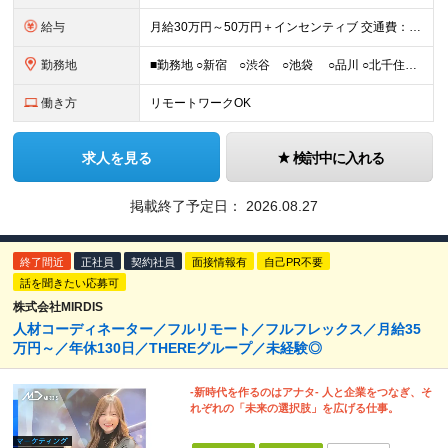
給与
月給30万円～50万円＋インセンティブ 交通費：全額支給 ※試用期間3ヶ月間は契約社員で月給25万円 ※研修先は、面談時にご相談させていただきます ☆昇給・昇格有 ☆インセンティブ有
勤務地
■勤務地 ○新宿 ○渋谷 ○池袋 ○品川 ○北千住 ※あなたの経験やスキルに応じて研修先は、 面談時にてご相談させていただきます。 (変更の範囲)上記を除く当社関連勤務地 ■本社 東
働き方
リモートワークOK
求人を見る
検討中に入れる
掲載終了予定日：
2026.08.27
終了間近
正社員
契約社員
面接情報有
自己PR不要
話を聞きたい応募可
株式会社MIRDIS
人材コーディネーター／フルリモート／フルフレックス／月給35
万円～／年休130日／THEREグループ／未経験◎
-新時代を作るのはアナタ- 人と企業をつなぎ、そ
れぞれの「未来の選択肢」を広げる仕事。