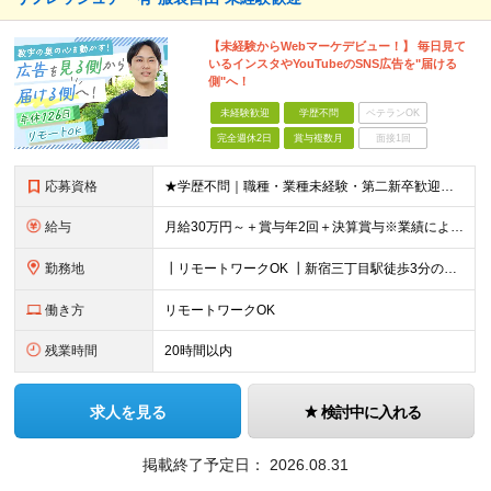
【未経験からWebマーケデビュー！】 毎日見て
いるインスタやYouTubeのSNS広告を"届ける
側"へ！
未経験歓迎
学歴不問
ベテランOK
完全週休2日
賞与複数月
面接1回
応募資格
★学歴不問｜職種・業種未経験・第二新卒歓迎★ ＊数字や専門知識は一切不要です ≪こんな方にピッタリ！≫ ‥‥‥‥‥‥‥‥‥‥‥‥ ◎接客・販売・カウンター業務の経験を活かしたい方 ◎立ち仕事から、腰
給与
月給30万円～＋賞与年2回＋決算賞与※業績による ※上記月給額を目安として、経験や前職給与などを踏まえ、相談のうえ給与額が変動する可能性がございます。 ※試用期間中は賞与対象外となります。※試用期間
勤務地
┃リモートワークOK ┃新宿三丁目駅徒歩3分のオフィス ┃転勤なし 【本社】 東京都新宿区新宿5-13-9 太平洋不動産新宿ビル 2F ＼オフィスの雰囲気についてご紹介／ 落ち着いた色味でまとめら
働き方
リモートワークOK
残業時間
20時間以内
求人を見る
検討中に入れる
掲載終了予定日：
2026.08.31