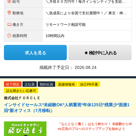
給与
＼⽉収６０万円可！毎⽉インセンティブを⽀給／ ⽉給３０万円〜+ダブルインセンティブ（個⼈+⽀店達成率に応じて） ※営業⼿当含む ▼下記固定残業代を含みます ・関東圏：5万8000円〜（⽉36h分）＋
勤務地
＼急成⻑により全国で⽀社展開中！／ 東京・神奈川・埼⽟・千葉・⼤阪・名古屋・神⼾・新潟・⾦沢・京都・広島・福岡などで募集中！ ★東京、⼤阪、名古屋、福岡は急募のため、特に選考優遇します★ ◎勤務地は
働き方
リモートワーク相談可能
残業時間
10時間以内
求人を見る
検討中に入れる
掲載終了予定日：
2026.08.24
終了間近
正社員
契約社員
面接情報有
自己PR不要
話を聞きたい応募可
株式会社ＦＯＲＣＬＥ
インサイドセールス*未経験OK*人柄重視*年休125日*残業少*面接1
回*新オフィス（7月移転）
「なんとなく働く」はもう終わり！ 未経験からW
eb広告のプロへのステップアップを始めよう