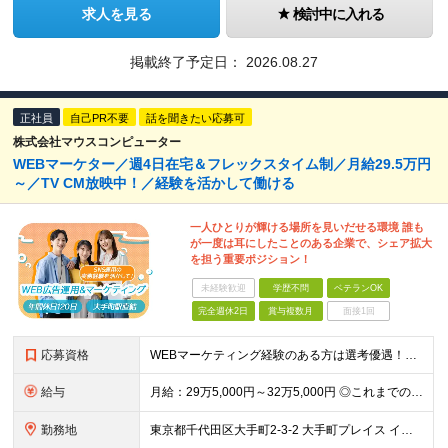
求人を見る
検討中に入れる
掲載終了予定日：
2026.08.27
正社員
自己PR不要
話を聞きたい応募可
株式会社マウスコンピューター
WEBマーケター／週4日在宅＆フレックスタイム制／月給29.5万円
～／TV CM放映中！／経験を活かして働ける
一人ひとりが輝ける場所を見いだせる環境 誰も
が一度は耳にしたことのある企業で、シェア拡大
を担う重要ポジション！
未経験歓迎
学歴不問
ベテランOK
完全週休2日
賞与複数月
面接1回
応募資格
WEBマーケティング経験のある方は選考優遇！人物重視の採用です◎ 【必須条件】 ◎WEB広告の企画～運用までのご経験（年数不問） ◎Google Analytics 4（GA4）を使用したご経験のあ
給与
月給：29万5,000円～32万5,000円 ◎これまでの経験と能力を考慮の上、決定します！ ☆明確な評価制度とキャリア形成 当社では個人の頑張りを反映する明確な評価制度を設けています。将来にわた
勤務地
東京都千代田区大手町2-3-2 大手町プレイス イーストタワー6階