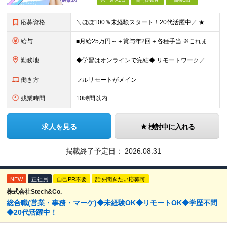
完全週休2日
賞与複数月
面接1回
応募資格
＼ほぼ100％未経験スタート！20代活躍中／ ★未経験OK ★学歴不問／第二新卒歓迎 ★35歳以下の方（若年層の長期キャリア形成を図るため） ＜こんな方は大歓迎！＞ ・YouTubeやTikTokな
給与
■月給25万円～＋賞与年2回＋各種手当 ※これまでの経験・スキル・前職の給与を考慮して決定します ※上記には、固定残業代（月20時間分／32,500円～）が含まれます ＜研修期間（7ヶ月～最大10ヶ
勤務地
◆学習はオンラインで完結◆ リモートワーク／フルリモート案件あり・転勤なし ◇本社(秋葉原)または一都三県のクライアント先 ※勤務地につきましては、ご相談の上で配属 ＜本社＞ ◇東京都台東区台東1
働き方
フルリモートがメイン
残業時間
10時間以内
求人を見る
検討中に入れる
掲載終了予定日：
2026.08.31
NEW
正社員
自己PR不要
話を聞きたい応募可
株式会社Stech&Co.
総合職(営業・事務・マーケ)◆未経験OK◆リモートOK◆学歴不問
◆20代活躍中！