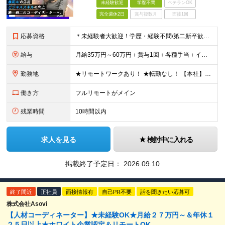
未経験歓迎
学歴不問
ベテランOK
完全週休2日
賞与複数月
面接1回
応募資格
＊未経験者大歓迎！学歴・経験不問/第二新卒歓迎/WEB面接可能＊ ▼未経験歓迎＆完全ポテンシャル採用！▼ 経験は一切不問！ 面接では「あなたの想い」を教えてください◎ ▼こんな方を歓迎します！▼
給与
月給35万円～60万円＋賞与1回＋各種手当＋インセンティブ ★Point：経験者の方は100％年収UPでの待遇提示も可能！ 【インセンティブについて】 プロジェクト報酬：PJ単価に応じて支給 ※
勤務地
★リモートワークあり！ ★転勤なし！ 【本社】東京都港区虎ノ門1-16-16 虎ノ門一丁目MGビル ∟虎ノ門駅から徒歩3分のピカピカのオフィス ※その他、1都3県を中心としたプロジェクト先 ※親会
働き方
フルリモートがメイン
残業時間
10時間以内
求人を見る
検討中に入れる
掲載終了予定日：
2026.09.10
終了間近
正社員
面接情報有
自己PR不要
話を聞きたい応募可
株式会社Asovi
【人材コーディネーター】★未経験OK★月給２７万円～＆年休１
２５日以上★ホワイト企業認定＆リモートOK