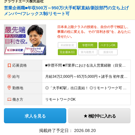
クラウドエース株式会社
営業企画職■年収500万～950万/大手町駅直結/新設部門の立ち上げ
メンバー/フレックス制/リモート可
日本未上陸クラスの技術を、自分の手で検証し、
事業の柱に変える。 その"目利き役"を、あなたに
任せたい。
未経験歓迎
学歴不問
ベテランOK
完全週休2日
賞与複数月
面接1回
応募資格
■学歴不問 ■IT業界における法人営業経験（目安3年以上） ※商材はハードウェア・ネットワーク・SaaS等、領域は問いません ※エンジニア出身の方も、顧客折衝経験があれば歓迎します ＜こんな方をお待
給与
月給34万2,000円～65万5,000円＋諸手当 初年度年収500万円〜950万円 ※経験・スキルを考慮の上、当社規定により決定します ※上記に加え、Google Cloud資格の取得数に応じた資
勤務地
◎「大手町駅」出口直結！ ◎リモートワーク可 ※出社が発生するケースがあります ＜本社＞ 東京都千代田区大手町1-7-2 東京サンケイビル 26F (変更の範囲) 会社の定める勤務地
働き方
リモートワークOK
求人を見る
検討中に入れる
掲載終了予定日：
2026.08.20