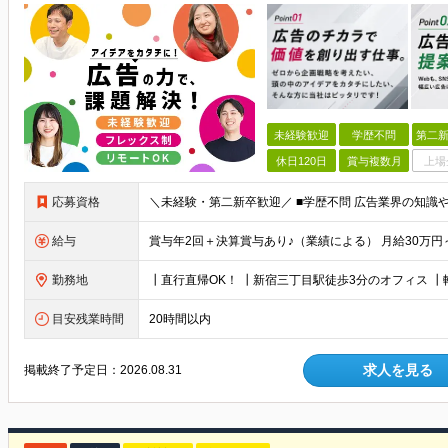
未経験歓迎
学歴不問
第二新
休日120日
賞与複数月
上場
応募資格
給与
勤務地
目安残業時間
20時間以内
求人を見る
掲載終了予定日：
2026.08.31