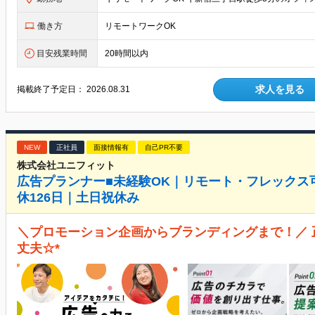
働き方
リモートワークOK
目安残業時間
20時間以内
求人を見る
掲載終了予定日：
2026.08.31
NEW
正社員
面接情報有
自己PR不要
株式会社ユニフィット
広告プランナー■未経験OK｜リモート・フレックス
休126日｜土日祝休み
＼プロモーション企画からブランディングまで！／
丈夫☆*