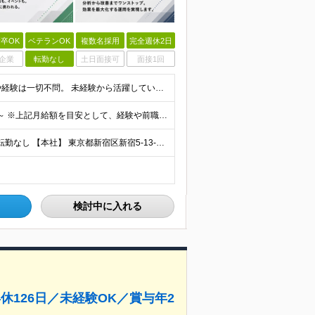
卒OK
ベテランOK
複数名採用
完全週休2日
企業
転勤なし
土日面接可
面接1回
＼未経験・第二新卒歓迎／ ■学歴不問 広告業界の知識や経験は一切不問。 未経験から活躍している先輩が多数在籍中です！ ＜こんな方にオススメです！＞ ◎広告・マーケティングの世界に興味がある ◎自
賞与年2回＋決算賞与あり♪（業績による） 月給30万円～ ※上記月給額を目安として、経験や前職給与などを踏まえ、相談のうえ給与額が変動する可能性がございます。 ※試用期間中は賞与対象外となります。
┃直行直帰OK！ ┃新宿三丁目駅徒歩3分のオフィス ┃転勤なし 【本社】 東京都新宿区新宿5-13-9 太平洋不動産新宿ビル 2F ＼オフィスの雰囲気についてご紹介／ 落ち着いた色味でまとめられた
検討中に入れる
休126日／未経験OK／賞与年2