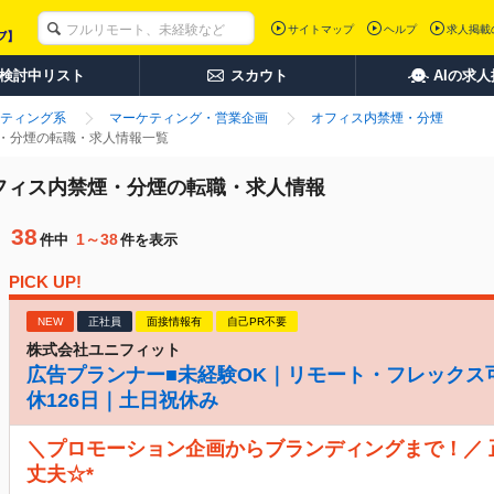
サイトマップ
ヘルプ
求人掲載
検討中リスト
スカウト
AIの求
ティング系
マーケティング・営業企画
オフィス内禁煙・分煙
煙・分煙の転職・求人情報一覧
オフィス内禁煙・分煙の転職・求人情報
38
1～38
件中
件を表示
PICK UP!
NEW
正社員
面接情報有
自己PR不要
株式会社ユニフィット
広告プランナー■未経験OK｜リモート・フレックス
休126日｜土日祝休み
＼プロモーション企画からブランディングまで！／
丈夫☆*