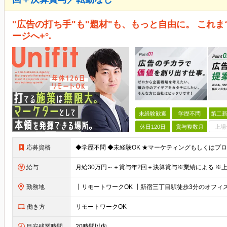
"広告の打ち手"も"題材"も、もっと自由に。 これ
ージへ+°.
未経験歓迎
学歴不問
第二新
休日120日
賞与複数月
上場
応募資格
給与
勤務地
働き方
リモートワークOK
目安残業時間
20時間以内