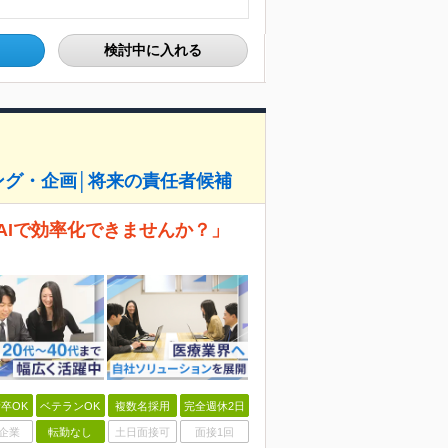
検討中に入れる
ング・企画│将来の責任者候補
AIで効率化できませんか？」
卒OK
ベテランOK
複数名採用
完全週休2日
企業
転勤なし
土日面接可
面接1回