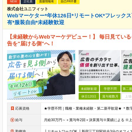
NEW
正社員
面接情報有
自己PR不要
株式会社ユニフィット
Webマーケター*年休126日*リモートOK*フレック
有*服装自由*未経験歓迎
【未経験からWebマーケデビュー！】 毎日見ているイ
告を"届ける側"へ！
未経験歓迎
学歴不問
第二新
休日120日
賞与複数月
上場
応募資格
給与
勤務地