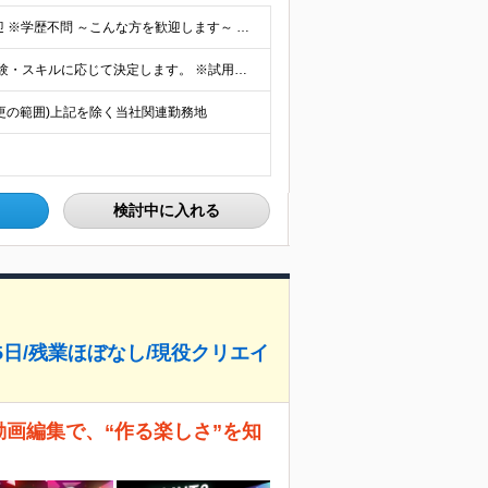
＼経験やスキルは一切不要！／ ◆未経験・第二新卒歓迎 ※学歴不問 ～こんな方を歓迎します～ ◇新しいことを学ぶのが好きな方 ◇AIやマーケティングに興味がある方 ◇自分で考えながら仕事を進めたい方
月給28万円～70万円＋インセンティブ＋各種手当 ※経験・スキルに応じて決定します。 ※試用期間3～6ヶ月／給与と待遇変更なし ※45時間分の固定残業代（73,000円～）を含みます。超過分は全額支
(変更の範囲)上記を除く当社関連勤務地
検討中に入れる
25日/残業ほぼなし/現役クリエイ
動画編集で、“作る楽しさ”を知