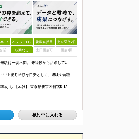
卒OK
ベテランOK
複数名採用
完全週休2日
企業
転勤なし
土日面接可
面接1回
＼未経験・第二新卒歓迎／ ■学歴不問 広告業界の知識や経験は一切不問。 未経験から活躍している先輩が多数在籍中です！ ＜こんな方にオススメです！＞ ◎広告・マーケティングの世界に興味がある ◎自
賞与年2回＋決算賞与あり♪（業績による） 月給30万円～ ※上記月給額を目安として、経験や前職給与などを踏まえ、相談のうえ給与額が変動する可能性がございます。 ※試用期間中は賞与対象外となります。
┃直行直帰OK！ ┃新宿三丁目駅徒歩3分のオフィス ┃転勤なし 【本社】 東京都新宿区新宿5-13-9 太平洋不動産新宿ビル 2F ＼オフィスの雰囲気についてご紹介／ 落ち着いた色味でまとめられた
検討中に入れる