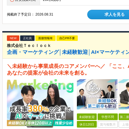
求人を見る
掲載終了予定日：
2026.08.31
NEW
正社員
面接情報有
自己PR不要
株式会社Ｔｅｃｌｏｃｋ
企画・マーケティング│未経験歓迎│AI×マーケティ
＼未経験から事業成長のコアメンバーへ／ 「ここ、
あなたの提案が会社の未来を創る。
未経験歓迎
学歴不問
第二新
休日120日
賞与複数月
上場