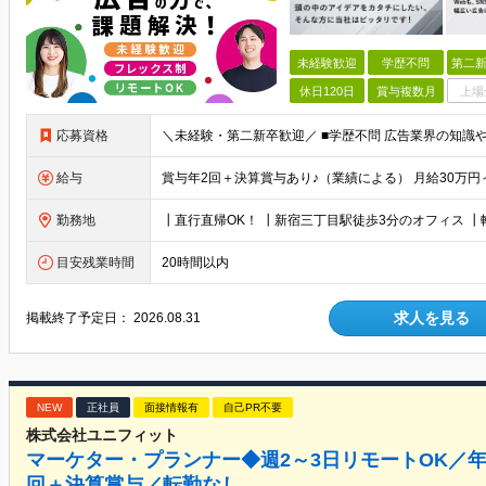
未経験歓迎
学歴不問
第二新
休日120日
賞与複数月
上場
応募資格
給与
勤務地
目安残業時間
20時間以内
求人を見る
掲載終了予定日：
2026.08.31
NEW
正社員
面接情報有
自己PR不要
株式会社ユニフィット
マーケター・プランナー◆週2～3日リモートOK／年
回＋決算賞与／転勤なし