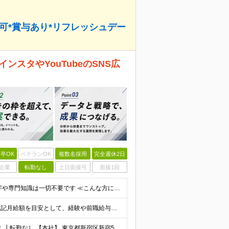
ス可*賞与あり*リフレッシュデー
ンスタやYouTubeのSNS広
卒OK
ベテランOK
複数名採用
完全週休2日
企業
転勤なし
土日面接可
面接1回
★学歴不問｜職種・業種未経験・第二新卒歓迎★ ＊数字や専門知識は一切不要です ≪こんな方にピッタリ！≫ ‥‥‥‥‥‥‥‥‥‥‥‥ ◎接客・販売・カウンター業務の経験を活かしたい方 ◎立ち仕事から、腰
月給30万円～＋賞与年2回＋決算賞与※業績による ※上記月給額を目安として、経験や前職給与などを踏まえ、相談のうえ給与額が変動する可能性がございます。 ※試用期間中は賞与対象外となります。※試用期間
┃リモートワークOK ┃新宿三丁目駅徒歩3分のオフィス ┃転勤なし 【本社】 東京都新宿区新宿5-13-9 太平洋不動産新宿ビル 2F ＼オフィスの雰囲気についてご紹介／ 落ち着いた色味でまとめら