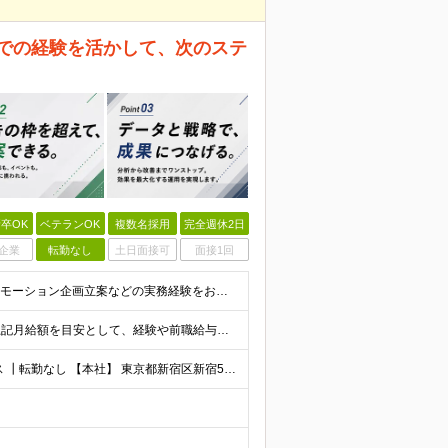
までの経験を活かして、次のステ
卒OK
ベテランOK
複数名採用
完全週休2日
企業
転勤なし
土日面接可
面接1回
◆学歴不問 ◆未経験OK ★マーケティングもしくはプロモーション企画立案などの実務経験をお持ちの方歓迎します（業界・経験年数不問） ＜ 以下に１つでも当てはまる方は、大歓迎！＞ ◇自社製品・1業界
月給30万円～＋賞与年2回＋決算賞与※業績による ※上記月給額を目安として、経験や前職給与などを踏まえ、相談のうえ給与額が変動する可能性がございます。 ※試用期間中は賞与対象外となります。 【固定
┃リモートワークOK ┃新宿三丁目駅徒歩3分のオフィス ┃転勤なし 【本社】 東京都新宿区新宿5-13-9 太平洋不動産新宿ビル 2F ＼オフィスの雰囲気についてご紹介／ 落ち着いた色味でまとめら