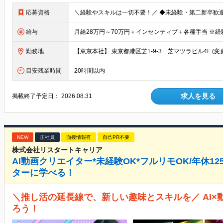
応募資格
給与
勤務地
【東京本社】 東京都港区芝1-9-3 芝マツラビル4F 
目安残業時間
20時間以内
求人を見る
掲載終了予定日：
2026.08.31
NEW
正社員
面接情報有
自己PR不要
株式会社リスタートキャリア
AI動画クリエイター*未経験OK*フルリモOK/年休1
ターに学べる！
＼推し活の延長線で、新しい趣味とスキルを／ AI×
ろう！