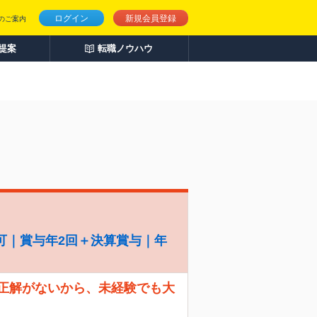
ログイン
新規会員登録
のご案内
人提案
転職ノウハウ
可｜賞与年2回＋決算賞与｜年
 正解がないから、未経験でも大