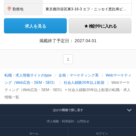
勤務地
東京都渋谷区東3-16-3 エフ・ニッセイ恵比寿ビル8階 ※(変更の範囲)上記を除く当社関連勤務地
求人を見る
検討中に入れる
掲載終了予定日：
2027.04.01
1
転職・求人情報サイトのtype
企画・マーケティング系
Webマーケティ
ング（Web広告・SEM・SEO）
社会人経験20年以上歓迎
Webマーケ
ティング（Web広告・SEM・SEO） × 社会人経験20年以上歓迎の転職・求人
情報一覧
ほかの職種で探し直す
求人掲載・利用規約・お問合せ
ホーム
ログイン