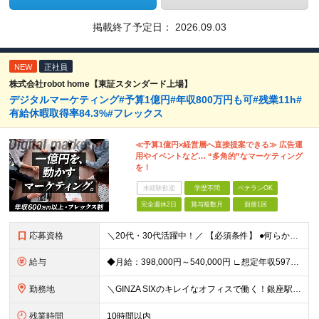
掲載終了予定日：
2026.09.03
NEW
正社員
株式会社robot home【東証スタンダード上場】
デジタルマーケティング#予算1億円#年収800万円も可#残業11h#
有給休暇取得率84.3%#フレックス
≪予算1億円×経営層へ直接提案できる≫ 広告運
用やイベントなど… “多角的”なマーケティング
を！
未経験歓迎
学歴不問
ベテランOK
完全週休2日
賞与複数月
面接1回
応募資格
＼20代・30代活躍中！／ 【必須条件】 ●何らかのデジタルマーケティング実務経験（toB・toC不問） ※学歴不問 ≪こんな方にぴったりです！≫ ★MA/CRMツールの設計・運用実務経験（1年以上
給与
◆月給：398,000円～540,000円 ∟想定年収597万円～810万円 ※経験・スキルにより、給与額を決定します ※上記月給には固定残業代（月20時間分/53,600円～72,800円）を含み
勤務地
＼GINZA SIXのキレイなオフィスで働く！銀座駅・東銀座駅から徒歩1分／ ★東京都中央区銀座6-10-1 GINZA SIX 9F (変更の範囲)上記を除く当社関連勤務地
残業時間
10時間以内