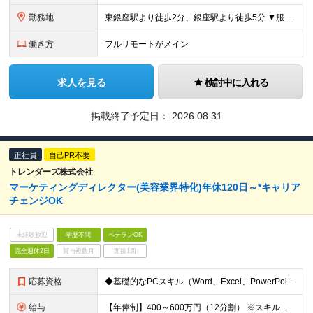
勤務地
東銀座駅より徒歩2分、銀座駅より徒歩5分 ▼服装：オフィスカジュアル ▼働き方：在宅勤務 ※案件によって月1～2回出社いただく可能性があります。 ※業務に慣れるまでは出社いただきます。 ▼受動喫煙
働き方
フルリモートがメイン
求人を見る
検討中に入れる
掲載終了予定日：
2026.08.31
正社員
自己PR不要
トレンダーズ株式会社
マーケティングディレクター(美容業界特化)年休120日～*キャリア
チェンジOK
未経験歓迎
学歴不問
ベテランOK
完全週休2日
賞与複数月
面接1回
応募資格
◆基礎的なPCスキル（Word、Excel、PowerPoint） ◆社会人経験2年以上 ◆SNS広告運用の経験がある方 ◆複数のプロジェクト管理の経験がある方 【求める人物像】 ◆確動性が高く、リ
給与
【年俸制】400～600万円（12分割） ※スキル・経験を考慮の上、決定します ※上記金額には固定残業代として月45時間相当（月90,000円～月136,000円程度）が含まれています ※超過分は別途