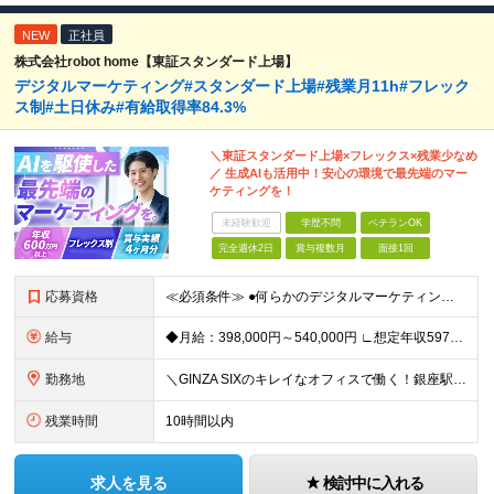
NEW
正社員
株式会社robot home【東証スタンダード上場】
デジタルマーケティング#スタンダード上場#残業月11h#フレック
ス制#土日休み#有給取得率84.3%
＼東証スタンダード上場×フレックス×残業少なめ
／ 生成AIも活用中！安心の環境で最先端のマー
ケティングを！
未経験歓迎
学歴不問
ベテランOK
完全週休2日
賞与複数月
面接1回
応募資格
≪必須条件≫ ●何らかのデジタルマーケティング実務経験（toB・toC不問） ●学歴不問 ★20代・30代活躍中 ～こんな方大歓迎～ ◎MA/CRMツールの設計・運用実務経験（1年以上） ◎リードス
給与
◆月給：398,000円～540,000円 ∟想定年収597万円～810万円 ※経験・スキルにより、給与額を決定します ※上記月給には固定残業代（月20時間分/53,600円～72,800円）を含み
勤務地
＼GINZA SIXのキレイなオフィスで働く！銀座駅・東銀座駅から徒歩1分／ ★東京都中央区銀座6-10-1 GINZA SIX 9F (変更の範囲)上記を除く当社関連勤務地
残業時間
10時間以内
求人を見る
検討中に入れる