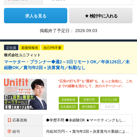
求人を見る
検討中に入れる
掲載終了予定日：
2026.09.03
正社員
面接情報有
自己PR不要
株式会社ユニフィット
マーケター・プランナー◆週2～3日リモートOK／年休126日／未
経験OK／賞与年2回＋決算賞与／転勤なし
"広告の打ち手"も"題材"も、もっと自由に。 これ
までの経験を活かして、次のステージへ+°.
未経験歓迎
学歴不問
ベテランOK
完全週休2日
賞与複数月
面接1回
応募資格
◆学歴不問 ◆未経験OK ★マーケティングもしくはプロモーション企画立案などの実務経験をお持ちの方歓迎します（業界・経験年数不問） ＜ 以下に１つでも当てはまる方は、大歓迎！＞ ◇自社製品・1業界
給与
月給30万円～＋賞与年2回＋決算賞与※業績による ※上記月給額を目安として、経験や前職給与などを踏まえ、相談のうえ給与額が変動する可能性がございます。 ※試用期間中は賞与対象外となります。 【固定