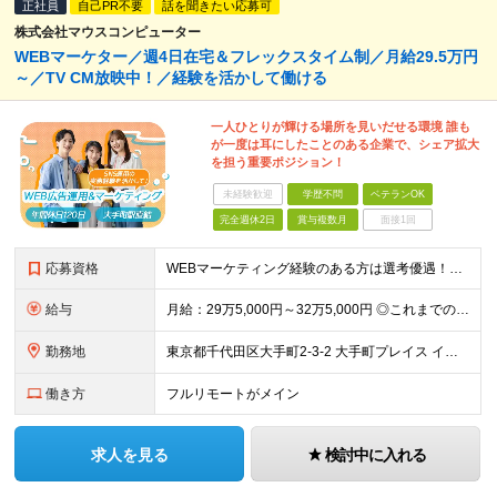
正社員
自己PR不要
話を聞きたい応募可
株式会社マウスコンピューター
WEBマーケター／週4日在宅＆フレックスタイム制／月給29.5万円
～／TV CM放映中！／経験を活かして働ける
一人ひとりが輝ける場所を見いだせる環境 誰も
が一度は耳にしたことのある企業で、シェア拡大
を担う重要ポジション！
未経験歓迎
学歴不問
ベテランOK
完全週休2日
賞与複数月
面接1回
応募資格
WEBマーケティング経験のある方は選考優遇！人物重視の採用です◎ 【必須条件】 ◎WEB広告の企画～運用までのご経験（年数不問） ◎Google Analytics 4（GA4）を使用したご経験のあ
給与
月給：29万5,000円～32万5,000円 ◎これまでの経験と能力を考慮の上、決定します！ ☆明確な評価制度とキャリア形成 当社では個人の頑張りを反映する明確な評価制度を設けています。将来にわた
勤務地
東京都千代田区大手町2-3-2 大手町プレイス イーストタワー6階
働き方
フルリモートがメイン
求人を見る
検討中に入れる