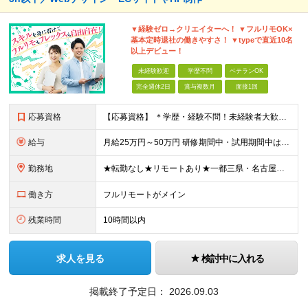
▼経験ゼロ→クリエイターへ！ ▼フルリモOK×
基本定時退社の働きやすさ！ ▼typeで直近10名
以上デビュー！
未経験歓迎
学歴不問
ベテランOK
完全週休2日
賞与複数月
面接1回
応募資格
【応募資格】 ＊学歴・経験不問！未経験者大歓迎＊ ◆未経験からWebクリエイターとして働いてみたい方 ◆第二新卒・ブランクのある方も大歓迎！ ★学歴・知識・経験は一切問いません！ ★面接は「ポート
給与
月給25万円～50万円 研修期間中・試用期間中は給与が異なります。 >>研修期間中（入社6ヶ月後）の給与 一律：月給21万円～50万円 >>試用期間中（6ヶ月）の給与 関東：月給21万円～ 関西
勤務地
★転勤なし★リモートあり★一都三県・名古屋・関西・九州 ◎案件によって ┗完全在宅勤務（フルリモート）も可能！ ┗希望に応じて幅広い働き方やプランが選べます！ ◆本社または一都三県 （東京都・
働き方
フルリモートがメイン
残業時間
10時間以内
求人を見る
検討中に入れる
掲載終了予定日：
2026.09.03