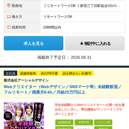
勤務地
┃リモートワークOK ┃新宿三丁目駅徒歩3分のオフィス ┃転勤なし 【本社】 東京都新宿区新宿5-13-9 太平洋不動産新宿ビル 2F ＼オフィスの雰囲気についてご紹介／ 落ち着いた色味でまとめら
働き方
リモートワークOK
残業時間
20時間以内
求人を見る
検討中に入れる
掲載終了予定日：
2026.08.31
正社員
面接情報有
自己PR不要
話を聞きたい応募可
株式会社アーシャルデザイン
Webクリエイター（Webデザイン／SNSマーケ等）未経験歓迎／
フルリモート／残業月8.6h／月給25万円以上
完全未経験からWebクリエイターへの第一歩を踏
み出したい方へ。 専任講師がマンツーマンでサ
ポートします！
未経験歓迎
学歴不問
ベテランOK