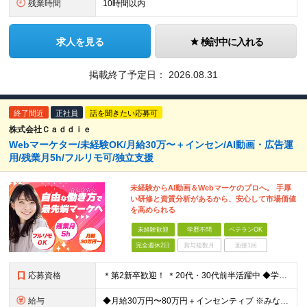
残業時間
10時間以内
求人を見る
検討中に入れる
掲載終了予定日：
2026.08.31
終了間近
正社員
話を聞きたい応募可
株式会社Ｃａｄｄｉｅ
Webマーケター/未経験OK/月給30万〜＋インセン/AI動画・広告運
用/残業月5h/フルリモ可/独立支援
未経験からAI動画＆Webマーケのプロへ。 手厚
い研修と資質分析があるから、安心して市場価値
を高められる
未経験歓迎
学歴不問
ベテランOK
完全週休2日
賞与複数月
面接1回
応募資格
＊第2新卒歓迎！ ＊20代・30代前半活躍中 ◆学歴不問 ◆未経験歓迎 ＼こんな方にピッタリです！／ ★SNSを見るだけでなく「仕掛ける側」になりたい方 ★販売や接客で「お客様の心理」を考えた経験
給与
◆月給30万円〜80万円＋インセンティブ ※みなし残業代（月10時間・16,000円）を含みます ※超過分は別途支給します ※試用期間3か月あり（給与は28万円、待遇に差異なし）