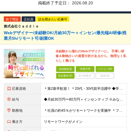
掲載終了予定日：
2026.08.20
終了間近
正社員
話を聞きたい応募可
株式会社Ｃａｄｄｉｅ
Webデザイナー/未経験OK/月給30万〜＋インセン/最先端AI研修/残
業月5h/リモート可/副業OK
未経験から憧れのWebデザイナーに。 手厚い研
修＆動物占いの資質分析があるから、無理なく私
らしく働ける
未経験歓迎
学歴不問
ベテランOK
完全週休2日
賞与複数月
面接1回
応募資格
＊第2新卒歓迎！ ＊20代・30代前半活躍中 ◆学歴不問 ◆未経験歓迎 ＼こんな方にピッタリです！／ ★SNSを見るだけでなく「仕掛ける側」になりたい方 ★販売や接客で「お客様の心理」を考えた経験
給与
◆月給30万円〜80万円＋インセンティブ ※みなし残業代（月10時間・16,000円）を含みます ※超過分は別途支給します ※試用期間3か月あり（給与は28万円、待遇に差異なし）
勤務地
＊社員の約45％がリモートワークを実施中 ＊フルリモート案件もあり ＊転勤はありません 本社（横浜）または、東京・神奈川の各プロジェクト先。 【本社】 神奈川県横浜市中区不老町2丁目11-8 税経
働き方
リモートワークがメイン