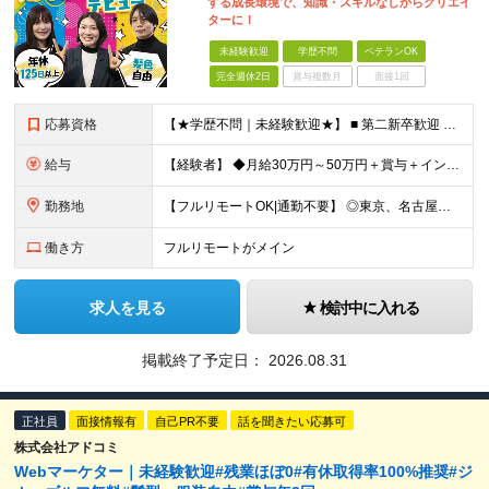
する成長環境で、知識・スキルなしからクリエイ
ターに！
未経験歓迎
学歴不問
ベテランOK
完全週休2日
賞与複数月
面接1回
応募資格
【★学歴不問｜未経験歓迎★】 ■ 第二新卒歓迎 ■ フリーター・社会人未経験OK ■ 動画編集経験は一切不問！ ■ タイピングが苦手でもOK！ ＼3つ以上当てはまった方はぜひご応募を／ □ 日
給与
【経験者】 ◆月給30万円～50万円＋賞与＋インセンティブ＋残業代全額支給 【未経験者】 ◆北海道エリア： 月給20万7,984円～＋賞与＋インセンティブ＋残業代全額支給 ◆東北エリア(青森
勤務地
【フルリモートOK|通勤不要】 ◎東京、名古屋、大阪、福岡を中心とした全国のプロジェクト先にて好きな場所で働けます！ ◆本社 東京都渋谷区道玄坂1-12-1 渋谷マークシティ22F ※未経験者は各
働き方
フルリモートがメイン
求人を見る
検討中に入れる
掲載終了予定日：
2026.08.31
正社員
面接情報有
自己PR不要
話を聞きたい応募可
株式会社アドコミ
Webマーケター｜未経験歓迎#残業ほぼ0#有休取得率100%推奨#ジ