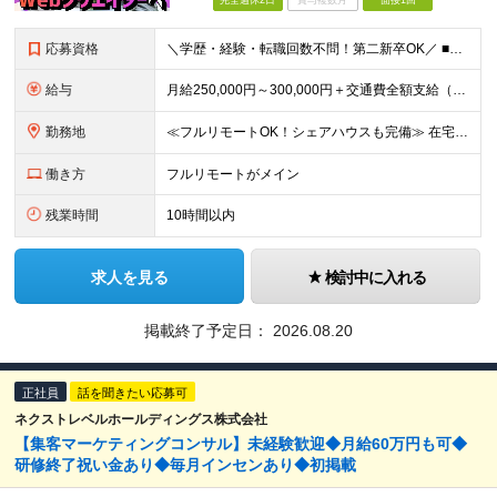
完全週休2日
賞与複数月
面接1回
応募資格
＼学歴・経験・転職回数不問！第二新卒OK／ ■未経験OK ■Webクリエイターを目指したい方 ★20〜30代が活躍中︕同年代の仲間と⼀緒に働きたいという⽅にもピッタリです ★26卒・27卒の新卒予定者
給与
⽉給250,000円～300,000円＋交通費全額⽀給（正社員登⽤後︓昇給年4回） ※給与は経験・スキルなどを考慮の上、最終決定いたします ※上記額にはみなし残業代(⽉14時間分、2万4,648円分
勤務地
≪フルリモートOK！シェアハウスも完備≫ 在宅勤務(通勤不要)、または希望により一都三県・大阪・名古屋・福岡を中心とした全国の各プロジェクト先での勤務となります。 ※直行直帰OK ★勤務エリアはご希望
働き方
フルリモートがメイン
残業時間
10時間以内
求人を見る
検討中に入れる
掲載終了予定日：
2026.08.20
正社員
話を聞きたい応募可
ネクストレベルホールディングス株式会社
【集客マーケティングコンサル】未経験歓迎◆月給60万円も可◆
研修終了祝い金あり◆毎月インセンあり◆初掲載