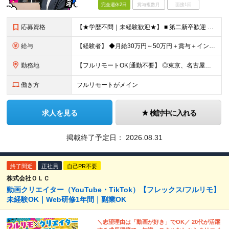
完全週休2日
賞与複数月
面接1回
応募資格
【★学歴不問｜未経験歓迎★】 ■ 第二新卒歓迎 ■ フリーター・社会人未経験OK ■ デザイナー経験は一切不問！ ■ タイピングが苦手でもOK！ ＼3つ以上当てはまった方はぜひご応募を／ □
給与
【経験者】 ◆月給30万円～50万円＋賞与＋インセンティブ＋残業代全額支給 【未経験者】 ◆北海道エリア： 月給20万7,984円～＋賞与＋インセンティブ＋残業代全額支給 ◆東北エリア(青森
勤務地
【フルリモートOK|通勤不要】 ◎東京、名古屋、大阪、福岡を中心とした全国のプロジェクト先にて好きな場所で働けます！ ◆本社 東京都渋谷区道玄坂1-12-1 渋谷マークシティ22F ※未経験者は各
働き方
フルリモートがメイン
求人を見る
検討中に入れる
掲載終了予定日：
2026.08.31
終了間近
正社員
自己PR不要
株式会社ＯＬＣ
動画クリエイター（YouTube・TikTok）【フレックス/フルリモ】
未経験OK｜Web研修1年間｜副業OK
＼志望理由は「動画が好き」でOK／ 20代が活躍