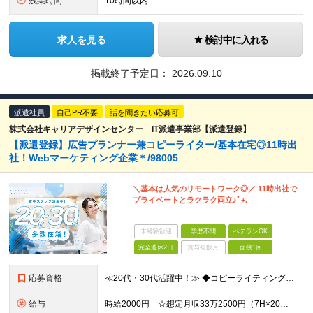
残業時間
10時間以内
求人を見る
検討中に入れる
掲載終了予定日：
2026.09.10
派遣社員
自己PR不要
話を聞きたい応募可
株式会社キャリアデザインセンター IT派遣事業部【派遣登録】
【派遣登録】広告プランナー兼コピーライター/基本在宅◎11時出
社！Webマーケティング企業＊/98005
＼基本は人気のリモートワーク◎／ 11時出社で
プライベートとラクラク両立♪ﾟ+.
未経験歓迎
学歴不問
ベテランOK
完全週休2日
賞与複数月
面接1回
応募資格
≪20代・30代活躍中！≫ ◆コピーライティングの経験 ◆広告プランニングの経験 ※ブランクがある方やこれまでのご経験に自信がない方も、まずはお気軽にご応募ください！ ※ご経歴をなるべく詳細に記載い
給与
時給2000円 ☆想定月収33万2500円（7H×20日+残業25H） ※交通費全額支給 ※在宅日数に応じて、在宅勤務手当あり