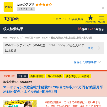
typeのアプリ
インストール
ログイン
会員登録
検討中(
0
)
MENU
16
求人検索結果
件中
1～16
件表示
Webマーケティング（Web広告・SEM・SEO） × 社会人経験20年以上歓迎の転職・求人情報
Webマーケティング（Web広告・SEM・SEO）／社会人20年
変更
以上歓迎
保存した検索条件
PICK UP!
正社員
面接情報有
自己PR不要
話を聞きたい応募可
株式会社SARUCREW
マーケティング総合職*未経験OK*3年目で年収900万円も*残業月平
均18h*髪色・ネイル自由*賞与年4回
特別な知識や、これまでの経験は一切いりませ
ん。 探しているのは、普段、楽しそうにスマホ