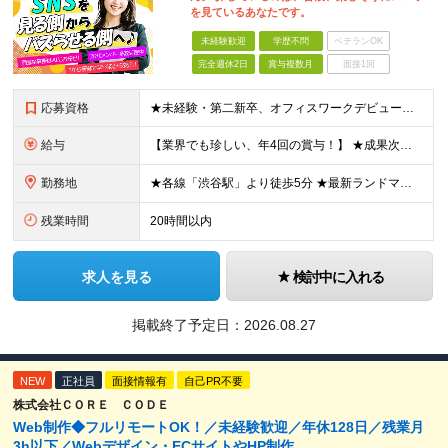
を見ているあなたです。
未経験歓迎
学歴不問
ベテランOK
完全週休2日
賞与複数月
面接1回
応募資格
★未経験・第二新卒、オフィスワークデビュー大歓迎 ★平均年齢は28.6歳！ ★20代の若手メンバーが中心になって活躍している職場です！ ●学歴不問 ※35歳以下の方（若年層の長期キャリア形成） ★こ
給与
【業界でも珍しい、年4回の賞与！】 ★成果次第でスピード昇給可 →20代で年収700万〜900万超も！ ■未経験：月給26〜30万円＋賞与年4回（業績による）＋各種手当 ※経験・スキルを考慮して決定
勤務地
★各線「渋谷駅」より徒歩5分 ★最新ランドマークオフィスです！ ★転勤はありません 【本社】 東京都渋谷区道玄坂2-25-12 道玄坂通 dogenzaka-dori 5階 ※(変更の範囲)上記を除
残業時間
20時間以内
求人を見る
検討中に入れる
掲載終了予定日：
2026.08.27
NEW
正社員
面接情報有
自己PR不要
株式会社ＣＯＲＥ ＣＯＤＥ
Web制作◆フルリモートOK！／未経験歓迎／年休128日／残業月
3h以下／Webデザイン・ECサイトやHP制作