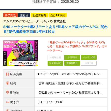
掲載終了予定日：
2026.08.20
終了間近
正社員
面接情報有
自己PR不要
エムエスアイコンピュータージャパン株式会社
SNSマーケター#週2リモートあり#世界シェア級のゲームPCに関わ
る#髪色服装基本自由#年休130日
「最新ゲームPCの神スペック」をSNSでバズら
せる！ 世界的シェア獲得の『MSIブランド』のマ
ーケターへ。
未経験歓迎
学歴不問
ベテランOK
完全週休2日
賞与複数月
面接1回
応募資格
★☆ゲームやPC、eスポーツやSNS等のトレンドに興味がある方必見☆★ ■以下いずれかのご経験をお持ちの方 ├マーケティング業務またはメディア・Webメディア・広告代理店の経験 └もしくはパソコンショ
給与
【旅行補助金・誕生日お祝い金などの各種福利厚生充実】 月給26万円～＋賞与年2回＋各種手当 ※経験・スキルを考慮し、決定いたします ※上記には固定残業代（24時間分／4万円～6万円）を含みます ※
勤務地
【週2日のリモートワークOK／秋葉原駅より徒歩5分】 本社：東京都千代田区神田須田町2-19-23 Daiwa秋葉原ビル 6階 ※展示会などでの国内/海外出張あり ※変更の範囲：上記を除く当社関連
働き方
リモートワークOK