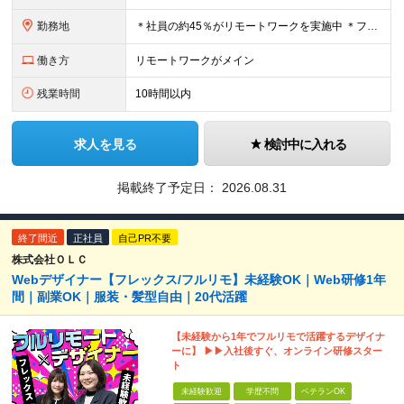
勤務地
＊社員の約45％がリモートワークを実施中 ＊フルリモート案件もあり ＊転勤はありません 本社（横浜）または、東京・神奈川の各プロジェクト先。 【本社】 神奈川県横浜市中区不老町2丁目11-8 税経
働き方
リモートワークがメイン
残業時間
10時間以内
求人を見る
検討中に入れる
掲載終了予定日：
2026.08.31
終了間近
正社員
自己PR不要
株式会社ＯＬＣ
Webデザイナー【フレックス/フルリモ】未経験OK｜Web研修1年
間｜副業OK｜服装・髪型自由｜20代活躍
【未経験から1年でフルリモで活躍するデザイナ
ーに】 ▶▶入社後すぐ、オンライン研修スター
ト
未経験歓迎
学歴不問
ベテランOK