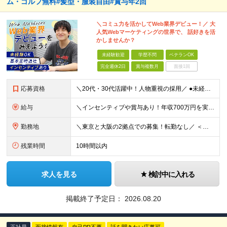
ム・ゴルフ無料#髪型・服装自由#賞与年2回
＼コミュ力を活かしてWeb業界デビュー！／ 大
人気Webマーケティングの世界で、 話好きを活
かしませんか？
未経験歓迎
学歴不問
ベテランOK
完全週休2日
賞与複数月
面接1回
応募資格
＼20代・30代活躍中！人物重視の採用／ ●未経験・第二新卒歓迎 ●学歴・経歴一切不問 ★営業経験者大歓迎！ ～求める人物像～ ◎接客・販売・アパレル・サービス業などの経験がある方 ◎Webマーケテ
給与
＼インセンティブや賞与あり！年収700万円を実現している社員も在籍／ ＜未経験者＞ 月給26万円～＋インセンティブ＋賞与年2回 ＜Web広告・マーケティング業界経験＞ 月給30万円～＋インセンティ
勤務地
＼東京と大阪の2拠点での募集！転勤なし／ ＜本社＞ 東京都中央区銀座8-10-8 銀座8丁目10番ビル4階 ★12月にオフィス拡大移転を予定！ 最寄り駅は変わらず新橋駅のまま、現在の倍以上の広さ
残業時間
10時間以内
求人を見る
検討中に入れる
掲載終了予定日：
2026.08.20