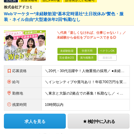
正社員
面接情報有
自己PR不要
話を聞きたい応募可
株式会社アドコミ
Webマーケター*未経験歓迎*基本定時退社*土日祝休み*髪色・服
装・ネイル自由*大型連休年2回*転勤なし
＼代表「楽しくなければ、仕事じゃない！」／
未経験から会社をプロデュースできる◎
未経験歓迎
学歴不問
ベテランOK
完全週休2日
賞与複数月
面接1回
応募資格
＼20代・30代活躍中！人物重視の採用／ ●未経験・第二新卒歓迎 ●学歴・経歴一切不問 ★営業経験者大歓迎！ ～求める人物像～ ◎接客・販売・アパレル・サービス業などの経験がある方 ◎Webマーケテ
給与
＼インセンティブや賞与あり！年収700万円を実現している社員も在籍／ ＜未経験者＞ 月給26万円～＋インセンティブ＋賞与年2回 ＜Web広告・マーケティング業界経験＞ 月給30万円～＋インセンティ
勤務地
＼東京と大阪の2拠点での募集！転勤なし／ ＜本社＞ 東京都中央区銀座8-10-8 銀座8丁目10番ビル4階 ★12月にオフィス拡大移転を予定！ 最寄り駅は変わらず新橋駅のまま、現在の倍以上の広さ
残業時間
10時間以内
求人を見る
検討中に入れる