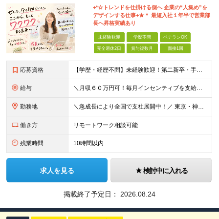
+*☆トレンドを仕掛ける側へ 企業の“⼈集め”を
デザインする仕事+★＊ 最短⼊社１年半で営業部
⻑へ昇格実績あり
未経験歓迎
学歴不問
ベテランOK
完全週休2日
賞与複数月
面接1回
応募資格
【学歴・経歴不問】未経験歓迎！第⼆新卒・⼿に職をつけたい・新たな挑戦者⼤歓迎！⼈柄・意欲重視の採⽤♪ ＼これまでの経験・スキルは⼀切不問／ 新たな⼀歩を全⼒で応援します！ ★経歴・学歴不問 ★未経
給与
＼⽉収６０万円可！毎⽉インセンティブを⽀給／ ⽉給３０万円〜+ダブルインセンティブ（個⼈+⽀店達成率に応じて） ※営業⼿当含む ▼下記固定残業代を含みます ・関東圏：5万8000円〜（⽉36h分）＋
勤務地
＼急成⻑により全国で⽀社展開中！／ 東京・神奈川・埼⽟・千葉・⼤阪・名古屋・神⼾・新潟・⾦沢・京都・広島・福岡などで募集中！ ★東京、⼤阪、名古屋、福岡は急募のため、特に選考優遇します★ ◎勤務地は
働き方
リモートワーク相談可能
残業時間
10時間以内
求人を見る
検討中に入れる
掲載終了予定日：
2026.08.24