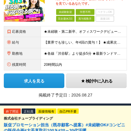
を見ているあなたです。
未経験歓迎
学歴不問
ベテランOK
完全週休2日
賞与複数月
面接1回
応募資格
★未経験・第二新卒、オフィスワークデビュー大歓迎 ★平均年齢は28.6歳！ ★20代の若手メンバーが中心になって活躍している職場です！ ●学歴不問 ※35歳以下の方（若年層の長期キャリア形成） ★こ
給与
【業界でも珍しい、年4回の賞与！】 ★成果次第でスピード昇給可 →20代で年収700万〜900万超も！ ■未経験：月給26〜30万円＋賞与年4回（業績による）＋各種手当 ※経験・スキルを考慮して決定
勤務地
★各線「渋谷駅」より徒歩5分 ★最新ランドマークオフィスです！ ★転勤はありません 【本社】 東京都渋谷区道玄坂2-25-12 道玄坂通 dogenzaka-dori 5階 ※(変更の範囲)上記を除
残業時間
20時間以内
求人を見る
検討中に入れる
掲載終了予定日：
2026.08.27
終了間近
正社員
面接情報有
自己PR不要
株式会社チューブライディング
販促プロモーション担当（既存顧客へ提案）#未経験OK#コンビニ
の販促企画#大手直取引100％#20～30代活躍