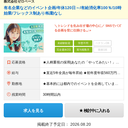
株式会社ゼロベース
有名企業などのイベント企画/年休120日～/有給消化率100％/10時
始業/フレックス制あり/転勤なし
＼トレンドを生み出す場の中心に／ SNSでバズ
る企画を世に仕掛ける.｡:+
未経験歓迎
学歴不問
ベテランOK
完全週休2日
賞与複数月
面接1回
応募資格
★人柄重視の採用|あなたの「やってみたい！」をぜひ面接でお聞かせください♪ ★イベント・SNS好きにピッタリ！好奇心旺盛な方に向いています◎ ◆未経験OK ◆学歴不問 ◆日本の義務教育課程を修了して
給与
★直近5年全員が毎年昇給 ★初年度年収560万円も可！ 月給：26万円～40万円＋賞与年2回 ★あなたのご経験を最大限評価します！ ―――――――――――――――――― 面接の後半に、担当者から「
勤務地
★基本的には都内でのイベントを企画しています◎ ★「四ツ谷駅」より徒歩1分と好立地！中央線・総武線・丸ノ内線・南北線 ※年に数回、旅行感覚で地方イベントを企画することも！ 【本社】 東京都新宿区四谷
残業時間
30時間以内
求人を見る
検討中に入れる
掲載終了予定日：
2026.08.20