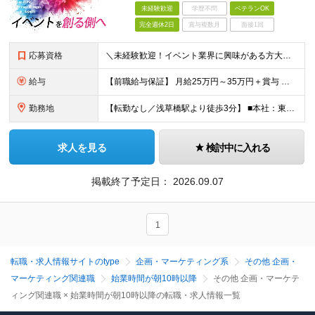
未経験歓迎
学歴不問
ベテランOK
完全週休2日
賞与複数月
面接1回
応募資格
＼未経験歓迎！イベント業界に興味がある方大歓迎／ ■基本的なPCスキル(Word・Excel・PowerPoint） ■大卒以上 ＼こんな方はぜひご応募ください／ ◎多彩なジャンルのイベント企画に携
給与
【前職給与保証】 月給25万円～35万円＋賞与 ★当社の採用の指針として あなたの経験に応じてしっかりと給与に還元していきます！ あなたの経歴や成果を面接の場でお聞かせください！ ※経験・スキルを
勤務地
【転勤なし／浅草橋駅より徒歩3分】 ■本社：東京都台東区浅草橋4-9-11 大黒ビル4F (変更の範囲)上記を除く当社関連勤務地
求人を見る
検討中に入れる
掲載終了予定日：
2026.09.07
1
転職・求人情報サイトのtype
企画・マーケティング系
その他 企画・
マーケティング関連職
始業時間が朝10時以降
その他 企画・マーケテ
ィング関連職 × 始業時間が朝10時以降の転職・求人情報一覧