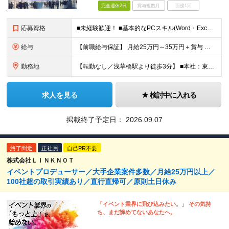
完全週休2日
賞与複数月
面接1回
応募資格
■未経験歓迎！ ■基本的なPCスキル(Word・Excel・PowerPoint） ■大卒以上 ＼こんな方はぜひご応募ください／ ◎多彩なジャンルのイベント企画に携わりたい ◎裁量を持ってこれまでの
給与
【前職給与保証】 月給25万円～35万円＋賞与 ★当社の採用の指針として あなたの経験に応じてしっかりと給与に還元していきます！ あなたの経歴や成果を面接の場でお聞かせください！ ※経験・スキルを
勤務地
【転勤なし／浅草橋駅より徒歩3分】 ■本社：東京都台東区浅草橋4-9-11 大黒ビル4F (変更の範囲)上記を除く当社関連勤務地
求人を見る
検討中に入れる
掲載終了予定日：
2026.09.07
終了間近
正社員
自己PR不要
株式会社ＬＩＮＫＮＯＴ
イベントプロデューサー／大手企業案件多数／月給25万円以上／
100社超の取引実績あり／直行直帰可／原則土日休み
「イベント業界に飛び込みたい。」 その気持
ち、まだ諦めてないあなたへ。