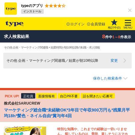
typeのアプリ
インストール
ログイン
会員登録
検討中(
0
)
MENU
8
求人検索結果
件中
1～8
件表示
その他 企画・マーケティング関連職 × 始業時間が朝10時以降の転職・求人情報
その他 企画・マーケティング関連職／始業が朝10時以降
変更
保存した検索条件
PICK UP!
正社員
面接情報有
自己PR不要
話を聞きたい応募可
株式会社SARUCREW
マーケティング総合職*未経験OK*3年目で年収900万円も*残業月平
均18h*髪色・ネイル自由*賞与年4回
特別な知識や、これまでの経験は一切いりませ
ん。 探しているのは、普段、楽しそうにスマホ