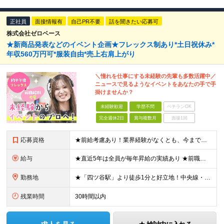
正社員
面接情報有
自己PR不要
話を聞きたい応募可
株式会社ゼロベース
★新商品発表などのイベント企画★フレックス制あり*土日祝休み*
年収560万円可*服装自由*売上右肩上がり
＼憧れを仕事にする未経験の先輩も多数活躍中／
ニュースで見るようなイベントをあなたの手で手
掛けませんか？
未経験歓迎
学歴不問
ベテランOK
完全週休2日
賞与複数月
面接1回
応募資格
★前給考慮あり！業界経験がなくとも、今までのご経歴や人柄で給与アップも！ ★人柄重視の採用|「イベントって面白そう」「人と一緒に何かを作るのが好き」そんな気持ちがあれば大丈夫です◎ ◆未経験OK ◆
給与
★直近5年は全員が毎年昇給の実績あり ★前職給与をしっかり考慮します◎ 月給：26万円～40万円＋賞与年2回 ★あなたのご経験を最大限評価します！ ―――――――――――――――――― 面接の後半
勤務地
★「四ツ谷駅」より徒歩1分と好立地！中央線・総武線・丸ノ内線・南北線 ★駅周辺の「しんみち通り」では色々なグルメを楽しめます ★イベントは都内開催がメインです◎ 【本社】 東京都新宿区四谷1-7 第
残業時間
30時間以内