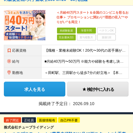
＜月給40万円スタート＆全国のコンビニを彩るお
仕事＞ プロモーションに関わり“理想の収入”“や
りがい”を両立！
未経験歓迎
学歴不問
ベテランOK
完全週休2日
賞与複数月
面接1回
応募資格
【職種・業種未経験OK！20代〜30代の若手層が活躍中！学歴不問】 ●基本的なPC操作ができる方 └タイピング入力、Excel・PowerPointでの簡単な資料作成など ●接客・販売など、何らかの顧
給与
■月給40万円〜50万円 ※能力や経験を考慮し決定します。 ※上記金額には月45時間分（7万3500円〜）の固定残業代を含みます。超過分は別途全額支給いたします。 ※試用期間3ヶ月（期間中の給与・待遇
勤務地
＜田町駅、三田駅から徒歩7分の好立地＞ 【本社】東京都港区芝浦3-20-2山楽ビル6F ★転勤なし。大手コンビニ本社からも徒歩5分圏内で連携もスムーズ！ 取引先の大手コンビニエンスストア本社が近くにあ
求人を見る
検討中に入れる
掲載終了予定日：
2026.09.10
終了間近
正社員
面接情報有
自己PR不要
株式会社チューブライディング