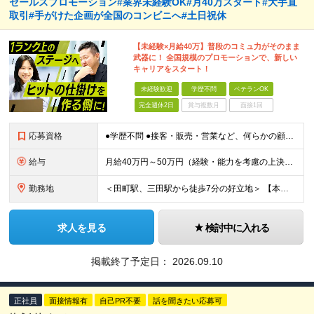
セールスプロモーション#業界未経験OK#月40万スタート#大手直
取引#手がけた企画が全国のコンビニへ#土日祝休
【未経験×月給40万】普段のコミュ力がそのまま
武器に！ 全国規模のプロモーションで、新しい
キャリアをスタート！
未経験歓迎
学歴不問
ベテランOK
完全週休2日
賞与複数月
面接1回
応募資格
●学歴不問 ●接客・販売・営業など、何らかの顧客折衝経験がある方（法人・個人不問／業界・年数不問） ※コミュニケーション力やヒアリング力を武器に、目標や数字を追ってきた経験（店舗売上や個人目標など）
給与
月給40万円～50万円（経験・能力を考慮の上決定） ※上記月給には月45時間分（10万4100円～）の固定残業代が含まれます。超過分は別途支給。 ※試用期間3ヶ月（待遇差異なし） ★業界経験者（印刷
勤務地
＜田町駅、三田駅から徒歩7分の好立地＞ 【本社】東京都港区芝浦3-20-2山楽ビル6F ◆転勤なし。大手コンビニ本社からも徒歩5分圏内で連携もスムーズ！ 取引先の大手コンビニエンスストア本社が近くにあ
求人を見る
検討中に入れる
掲載終了予定日：
2026.09.10
正社員
面接情報有
自己PR不要
話を聞きたい応募可