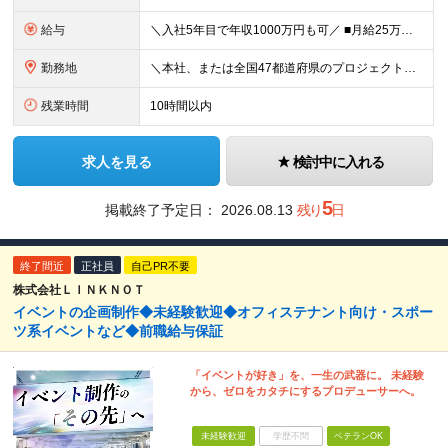
給与
＼入社5年目で年収1000万円も可／ ■月給25万円～70万円＋賞与＋残業代全額支給 ※経験・能力などを考慮の上、決定いたします。 ※残業代は別途全額支給いたします。 ※試用期間は6ヶ月です。その間
勤務地
＼本社、または全国47都道府県のプロジェクト先／ ◎希望に合わせた勤務地でご活躍いただけます！ ◎引っ越しを伴う転勤はございません。 【本社】 東京都中央区銀座1-7-16 コミット銀座ビル4F
残業時間
10時間以内
求人を見る
検討中に入れる
5
掲載終了予定日：
2026.08.13
残り
日
終了間近
正社員
自己PR不要
株式会社ＬＩＮＫＮＯＴ
イベントの企画制作◆未経験歓迎◆オフィステナント向け・スポー
ツ系イベントなど◆前職給与保証
「イベントが好き」を、一生の武器に。 未経験
から、ゼロをカタチにするプロデューサーへ。
未経験歓迎
学歴不問
ベテランOK