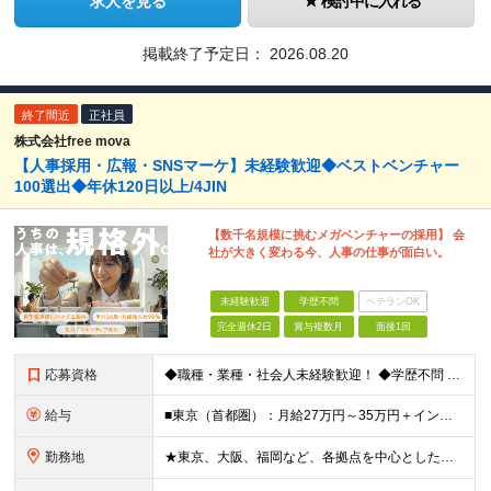
求人を見る
検討中に入れる
掲載終了予定日：
2026.08.20
終了間近
正社員
株式会社free mova
【人事採用・広報・SNSマーケ】未経験歓迎◆ベストベンチャー
100選出◆年休120日以上/4JIN
【数千名規模に挑むメガベンチャーの採用】 会
社が大きく変わる今、人事の仕事が面白い。
未経験歓迎
学歴不問
ベテランOK
完全週休2日
賞与複数月
面接1回
応募資格
◆職種・業種・社会人未経験歓迎！ ◆学歴不問 ◆34歳以下の方 ※若年層の長期キャリア形成のため ◎メンバーの99％が未経験入社 ◎人柄・ポテンシャル重視採用 ◎早期から活躍したい方大歓迎 経験や
給与
■東京（首都圏）：月給27万円～35万円＋インセンティブ ■大阪：月給25万円～35万円＋インセンティブ ■その他地方：月給23万円～35万円＋インセンティブ ※上記の額には下記の固定残業代を含みま
勤務地
★東京、大阪、福岡など、各拠点を中心とした全国採用 ★仙台、名古屋で積極採用中 ★希望に沿わない転勤なし ★U・Iターン歓迎 ■東京本社 東京都渋谷区道玄坂2-25-12 道玄坂通3階3-1a ■