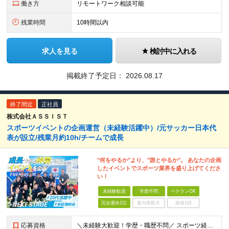
働き方
リモートワーク相談可能
残業時間
10時間以内
求人を見る
検討中に入れる
掲載終了予定日：
2026.08.17
終了間近
正社員
株式会社ＡＳＳＩＳＴ
スポーツイベントの企画運営（未経験活躍中）/元サッカー日本代
表が設立/残業月約10h/チームで成長
"何をやるか"より、"誰とやるか"。 あなたの企画
したイベントでスポーツ業界を盛り上げてくださ
い！
未経験歓迎
学歴不問
ベテランOK
完全週休2日
賞与複数月
面接1回
応募資格
＼未経験大歓迎！学歴・職歴不問／ スポーツ経験も不問！人柄重視の採用で「やってみたい」を全力応援！ ■意欲・人柄重視の採用です！ □スポーツ経験も問いません♪ ■入社時に必要なスキル・経験は一切あ