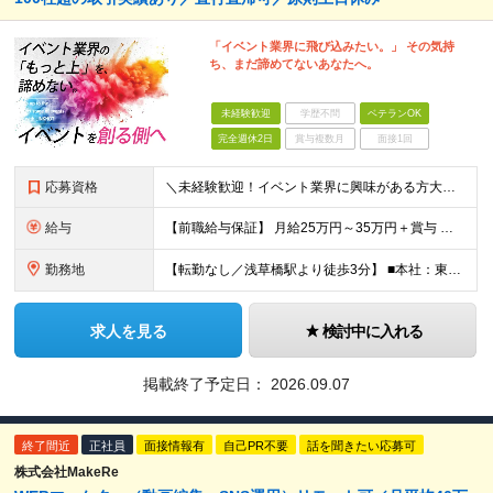
「イベント業界に飛び込みたい。」 その気持
ち、まだ諦めてないあなたへ。
未経験歓迎
学歴不問
ベテランOK
完全週休2日
賞与複数月
面接1回
応募資格
＼未経験歓迎！イベント業界に興味がある方大歓迎／ ■基本的なPCスキル(Word・Excel・PowerPoint） ■大卒以上 ＼こんな方はぜひご応募ください／ ◎多彩なジャンルのイベント企画に携
給与
【前職給与保証】 月給25万円～35万円＋賞与 ★当社の採用の指針として あなたの経験に応じてしっかりと給与に還元していきます！ あなたの経歴や成果を面接の場でお聞かせください！ ※経験・スキルを
勤務地
【転勤なし／浅草橋駅より徒歩3分】 ■本社：東京都台東区浅草橋4-9-11 大黒ビル4F (変更の範囲)上記を除く当社関連勤務地
求人を見る
検討中に入れる
掲載終了予定日：
2026.09.07
終了間近
正社員
面接情報有
自己PR不要
話を聞きたい応募可
株式会社MakeRe