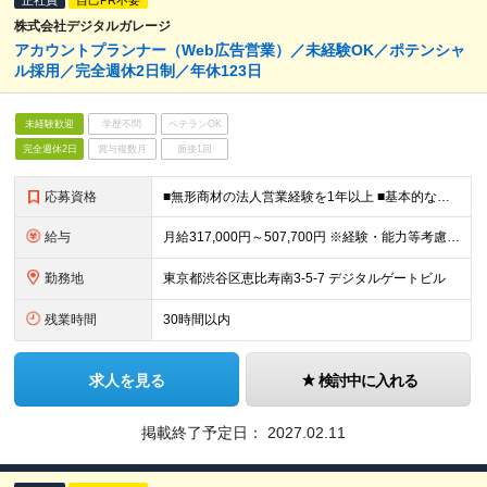
正社員
自己PR不要
株式会社デジタルガレージ
アカウントプランナー（Web広告営業）／未経験OK／ポテンシャ
ル採用／完全週休2日制／年休123日
未経験歓迎
学歴不問
ベテランOK
完全週休2日
賞与複数月
面接1回
応募資格
■無形商材の法人営業経験を1年以上 ■基本的な課題解決能力、論理的思考力をお持ちの方 ■協調性があり、チームとして結果にコミットできる方 ■Web広告業界でスキルアップしたい方
給与
月給317,000円～507,700円 ※経験・能力等考慮の上、規定により優遇 ※固定残業代（30時間相当の残業手当及び深夜勤務手当として69,750円～87,120円）を月給に含んで支給 ※超過分
勤務地
東京都渋谷区恵比寿南3-5-7 デジタルゲートビル
残業時間
30時間以内
求人を見る
検討中に入れる
掲載終了予定日：
2027.02.11