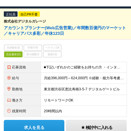
正社員
自己PR不要
株式会社デジタルガレージ
アカウントプランナー(Web広告営業)／年間数百億円のマーケット
／キャリアパス多彩／年休123日
未経験歓迎
学歴不問
ベテランOK
完全週休2日
賞与複数月
面接1回
応募資格
■下記いずれかのご経験をお持ちの方 ・インターネット広告代理店、エージェンシーでのWeb広告営業や運用経験2年以上 ・事業会社でのWebマーケティング経験2年以上、メディア、媒体企業でのご経験2年以上
給与
月給396,000円～624,000円 ※経験・能力等考慮の上、規定により優遇 ※固定残業代（30時間相当の残業手当及び深夜勤務手当として87,120円～137,160円）を月給に含んで支給 ※超過
勤務地
東京都渋谷区恵比寿南3-5-7 デジタルゲートビル
働き方
リモートワークOK
残業時間
20時間以内
求人を見る
検討中に入れる