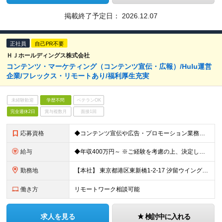
掲載終了予定日：
2026.12.07
正社員
自己PR不要
ＨＪホールディングス株式会社
コンテンツ・マーケティング（コンテンツ宣伝・広報）/Hulu運営
企業/フレックス・リモートあり/福利厚生充実
未経験歓迎
学歴不問
ベテランOK
完全週休2日
賞与複数月
面接1回
応募資格
◆コンテンツ宣伝や広告・プロモーション業務の実務経験が5年以上ある方 ◆宣伝施策の企画から実行・効果検証までの一貫して担当した経験がある方 ◆関係者調整やプロジェクト管理のスキル（制作進行管理含む）を
給与
◆年収400万円～ ※ご経験を考慮の上、決定します ※決算賞与あり ≪年収例≫ ◆メンバー：年収400万〜600万 ◆マネージャー：年収600万〜1000万
勤務地
【本社】 東京都港区東新橋1-2-17 汐留ウイング13階 (変更の範囲)上記を除く当社関連勤務地
働き方
リモートワーク相談可能
求人を見る
検討中に入れる