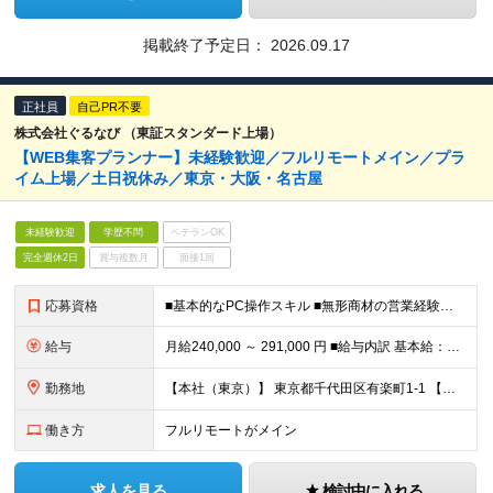
掲載終了予定日：
2026.09.17
正社員
自己PR不要
株式会社ぐるなび （東証スタンダード上場）
【WEB集客プランナー】未経験歓迎／フルリモートメイン／プラ
イム上場／土日祝休み／東京・大阪・名古屋
未経験歓迎
学歴不問
ベテランOK
完全週休2日
賞与複数月
面接1回
応募資格
■基本的なPC操作スキル ■無形商材の営業経験もしくはWeb系職種の業務経験（目安として3年程度） ■学歴不問
給与
月給240,000 ～ 291,000 円 ■給与内訳 基本給：240,000円 ～ 291,000円 ※残業代別途支給 ※リモートワーク手当月5000円支給あり ■昇給年2回 月例給与の改定（昇
勤務地
【本社（東京）】 東京都千代田区有楽町1-1 【大阪営業所】 大阪府大阪市北区梅田3-1-3 ノースゲートビルディング14F 【名古屋営業所】 愛知県名古屋市中村区名駅2-38-2 オーキッドビル
働き方
フルリモートがメイン
求人を見る
検討中に入れる