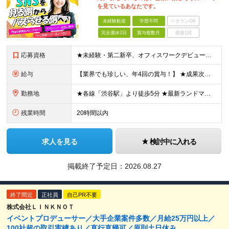
を見ているあなたです。
未経験歓迎
学歴不問
ベテランOK
完全週休2日
賞与複数月
面接1回
応募資格
★未経験・第二新卒、オフィスワークデビュー大歓迎 ★平均年齢は28.6歳！ ★20代の若手メンバーが中心になって活躍している職場です！ ●学歴不問 ※35歳以下の方（若年層の長期キャリア形成） ★こ
給与
【業界でも珍しい、年4回の賞与！】 ★成果次第でスピード昇給可 →20代で年収700万〜900万超も！ ■未経験：月給26〜30万円＋賞与年4回（業績による）＋各種手当 ※経験・スキルを考慮して決定
勤務地
★各線「渋谷駅」より徒歩5分 ★最新ランドマークオフィスです！ ★転勤はありません 【本社】 東京都渋谷区道玄坂2-25-12 道玄坂通 dogenzaka-dori 5階 ※(変更の範囲)上記を除
残業時間
20時間以内
求人を見る
検討中に入れる
掲載終了予定日：
2026.08.27
終了間近
正社員
自己PR不要
株式会社ＬＩＮＫＮＯＴ
イベントプロデューサー／大手企業案件多数／月給25万円以上／
100社超の取引実績あり／直行直帰可／原則土日休み