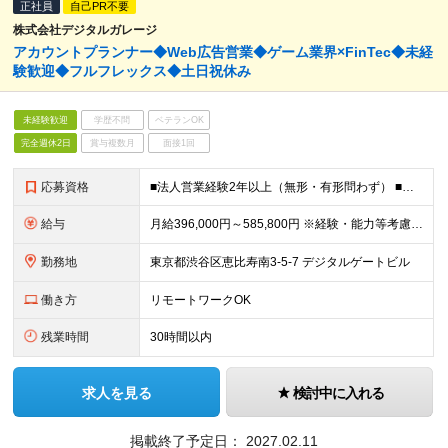
正社員
自己PR不要
株式会社デジタルガレージ
アカウントプランナー◆Web広告営業◆ゲーム業界×FinTec◆未経
験歓迎◆フルフレックス◆土日祝休み
未経験歓迎
学歴不問
ベテランOK
完全週休2日
賞与複数月
面接1回
応募資格
■法人営業経験2年以上（無形・有形問わず） ■学歴不問 ＜求める人物像＞ ・数値に向き合う論理的思考力をお持ちの方 ・結果にこだわる姿勢をお持ちの方 ・変化を楽しみながら柔軟に対応できる方 ・スピー
給与
月給396,000円～585,800円 ※経験・能力等考慮の上、規定により優遇 ※固定残業代（月30時間相当の残業手当及び深夜勤務手当として月69,750円～87,120円）を月給に含んで支給 ※超
勤務地
東京都渋谷区恵比寿南3-5-7 デジタルゲートビル
働き方
リモートワークOK
残業時間
30時間以内
求人を見る
検討中に入れる
掲載終了予定日：
2027.02.11