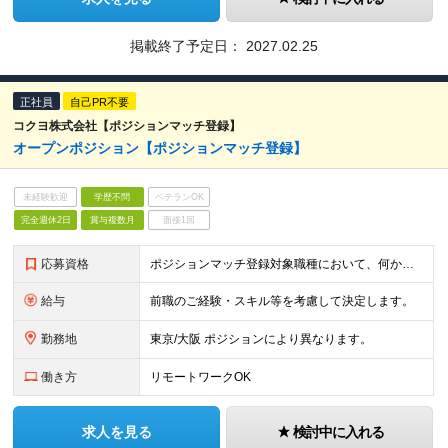
掲載終了予定日：
2027.02.25
正社員
自己PR不要
コクヨ株式会社【ポジションマッチ登録】
オープンポジション【ポジションマッチ登録】
未経験歓迎
学歴不問
ベテランOK
完全週休2日
賞与複数月
面接1回
応募資格
ポジションマッチ登録対象職種において、何かしらの知識・経験を有する方 【活かせる経験・スキル】 ポジションマッチ登録対象職種に関連する知識・経験
給与
前職のご経験・スキル等を考慮して決定します。
勤務地
東京/大阪 ポジションにより異なります。
働き方
リモートワークOK
求人を見る
検討中に入れる