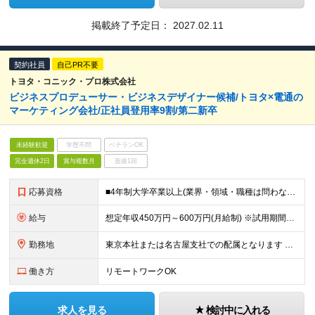
掲載終了予定日：
2027.02.11
契約社員
自己PR不要
トヨタ・コニック・プロ株式会社
ビジネスプロデューサー・ビジネスデザイナー候補/トヨタ×電通の
マーケティング会社/正社員登用率9割/第二新卒
未経験歓迎
学歴不問
ベテランOK
完全週休2日
賞与複数月
面接1回
応募資格
■4年制大学卒業以上(業界・領域・職種は問わない) ■課題を発見する力/論理的思考力/業務遂行力(圧倒的当事者意識) ■PCスキル ・Excel：基本的な関数使用、集計 ・Word：ビジネス文書作成
給与
想定年収450万円～600万円(月給制) ※試用期間3ヶ月(給与・待遇に差異はございません) ※雇用期間1年間(※以降、1年毎の更新)、 入社1年後に正社員採用(約9割の登用実績)の可否を判断し
勤務地
東京本社または名古屋支社での配属となります 【東京本社】 東京都千代田区神田淡路町2-101 ワテラスタワー 10F 【名古屋支社】 愛知県名古屋市東区東桜1-1-10 アーバンネット 名古屋ビル
働き方
リモートワークOK
求人を見る
検討中に入れる