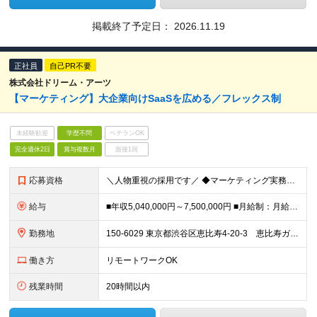
掲載終了予定日：
2026.11.19
正社員
自己PR不要
株式会社ドリーム・アーツ
【マーケティング】大企業向けSaaSを広める／フレックス制
未経験歓迎
学歴不問
ベテランOK
完全週休2日
賞与複数月
面接1回
応募資格
＼人物重視の採用です／ ◆マーケティング実務経験 ◆学歴不問
給与
■年収5,040,000円～7,500,000円 ■月給制：月給336,000円〜500,000円 （基本給248,600円～369,900円 固定残業代87,400円～130,100円/45時間相当
勤務地
150-6029 東京都渋谷区恵比寿4-20-3 恵比寿ガーデンプレイスタワー29階 ※リモートワークの頻度：月3割 (変更の範囲)上記を除く当社関連勤務地
働き方
リモートワークOK
残業時間
20時間以内