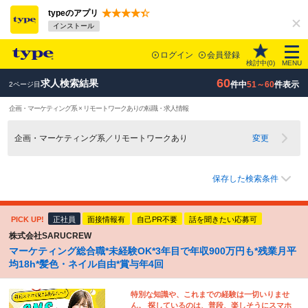
typeのアプリ
インストール
ログイン
会員登録
検討中(
0
)
MENU
60
求人検索結果
件中
51～60
件表示
2ページ目
企画・マーケティング系 × リモートワークありの転職・求人情報
企画・マーケティング系／リモートワークあり
変更
保存した検索条件
PICK UP!
正社員
面接情報有
自己PR不要
話を聞きたい応募可
株式会社SARUCREW
マーケティング総合職*未経験OK*3年目で年収900万円も*残業月平
均18h*髪色・ネイル自由*賞与年4回
特別な知識や、これまでの経験は一切いりませ
ん。 探しているのは、普段、楽しそうにスマホ