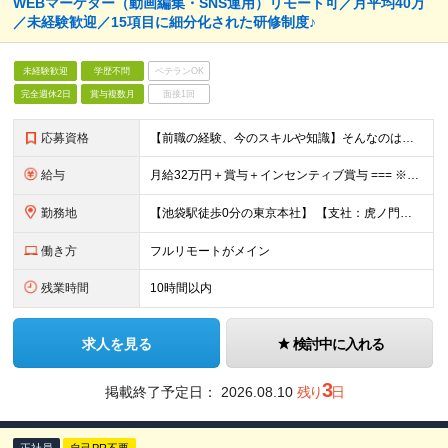
WEBマーケター（動画編集・SNS運用）リモート可／月平均40万
／未経験歓迎／15項目に細分化された研修制度♪
未経験歓迎
学歴不問
ベテランOK
完全週休2日
賞与複数月
面接1回
応募資格
【前職の経験、今のスキルや知識】そんなのはどうでも良い！ 挑戦する人を歓迎する会社です。 ／ 挑戦する者を応援する会社 ーChallenge Yourselfー ＼ ＃未経験歓迎 ＃学歴不問 ＃
給与
月給32万円＋賞与＋インセンティブ賞与 === ※研修期間中の給与 〇経験者（マーケティング・営業・対人業務経験者） ＞月給27万円 〇未経験 ＞月給25万円 ☆研修期間中であっても6ヶ月後業績
勤務地
【池袋駅徒歩0分の東京本社】 【支社：虎ノ門、丸の内、銀座、新宿、渋谷、名古屋、大阪、博多】で募集スタート！ ※転勤はございません。 ☆東京本社 東京都豊島区西池袋1-11-1 メトロポリタンプラ
働き方
フルリモートがメイン
残業時間
10時間以内
求人を見る
検討中に入れる
3
掲載終了予定日：
2026.08.10
残り
日