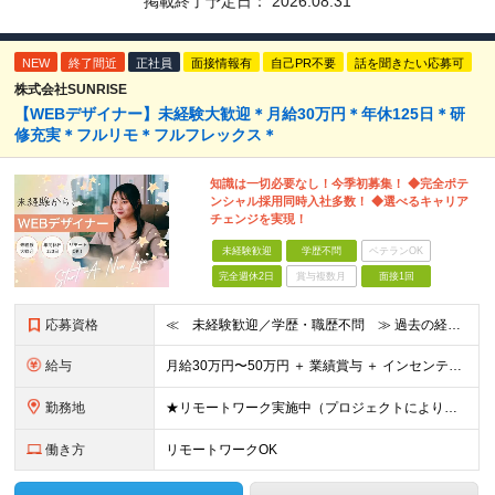
掲載終了予定日：
2026.08.31
NEW
終了間近
正社員
面接情報有
自己PR不要
話を聞きたい応募可
株式会社SUNRISE
【WEBデザイナー】未経験大歓迎＊月給30万円＊年休125日＊研
修充実＊フルリモ＊フルフレックス＊
知識は一切必要なし！今季初募集！ ◆完全ポテ
ンシャル採用同時入社多数！ ◆選べるキャリア
チェンジを実現！
未経験歓迎
学歴不問
ベテランOK
完全週休2日
賞与複数月
面接1回
応募資格
≪ 未経験歓迎／学歴・職歴不問 ≫ 過去の経歴は一切不問。 「いままで」よりも「これから」を 重視した採用を行っています！ ▼▼こんな想いがある方大歓迎▼▼ ・WEBデザインに興味がある！ ・WEB
給与
⽉給30万円〜50万円 ＋ 業績賞与 ＋ インセンティブ賞与 経験者：35万円～ ※IT新人時25万円〜 ※経験・スキルを考慮の上、決定します。 ※経験者は別途優遇！ ★試⽤期間：3ヶ⽉ ★学
勤務地
★リモートワーク実施中（プロジェクトによりフルリモートもあり） ★配属先は希望を最⼤限考慮
働き方
リモートワークOK