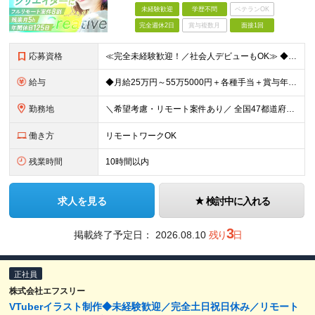
未経験歓迎
学歴不問
ベテランOK
完全週休2日
賞与複数月
面接1回
応募資格
≪完全未経験歓迎！／社会人デビューもOK≫ ◆第二新卒OK ◆学歴不問 意欲・人柄重視の採用ですので ぜひ気軽にご応募ください♪ ～このような方にオススメです～ ◆クリエイティブな仕事がしたい ◆
給与
◆月給25万円～55万5000円＋各種手当＋賞与年1回 ※上記には固定残業代（月20時間／3万2400円）を含みます。超過分は別途支給します。 ※試用期間3～6ヶ月あり。期間中の給与は【給与欄】を
勤務地
＼希望考慮・リモート案件あり／ 全国47都道府県のプロジェクト先 └好きな場所で勤務可能！◎ └デビュー後はフルリモート（完全在宅）案件8割！ ◎転勤の有無についてはご本人の希望に100％合わせます
働き方
リモートワークOK
残業時間
10時間以内
求人を見る
検討中に入れる
3
掲載終了予定日：
2026.08.10
残り
日
正社員
株式会社エフスリー
VTuberイラスト制作◆未経験歓迎／完全土日祝日休み／リモート