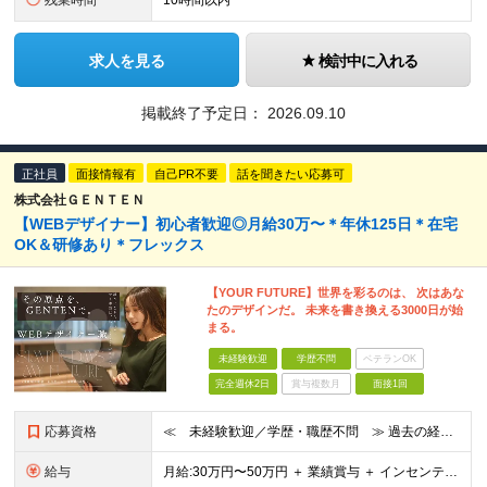
残業時間
10時間以内
求人を見る
検討中に入れる
掲載終了予定日：
2026.09.10
正社員
面接情報有
自己PR不要
話を聞きたい応募可
株式会社ＧＥＮＴＥＮ
【WEBデザイナー】初⼼者歓迎◎⽉給30万〜＊年休125⽇＊在宅
OK＆研修あり＊フレックス
【YOUR FUTURE】世界を彩るのは、 次はあな
たのデザインだ。 未来を書き換える3000⽇が始
まる。
未経験歓迎
学歴不問
ベテランOK
完全週休2日
賞与複数月
面接1回
応募資格
≪ 未経験歓迎／学歴・職歴不問 ≫ 過去の経歴は一切不問。 「いままで」よりも「これから」を 重視した採用を行っています！ ▼▼こんな想いがある方大歓迎▼▼ ・WEBデザインに興味がある ・自由な環
給与
⽉給:30万円〜50万円 ＋ 業績賞与 ＋ インセンティブ賞与 経験者：35万円～ ※経験・スキルを考慮の上、決定します。 ※経験者は別途優遇！ ★試用期間6ヶ月（期間中は月給21万円～）