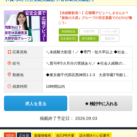
【未経験歓迎！】広報職デビューしませんか？
『資格の大原』グループの安定基盤でのびのび働
こう♪
未経験歓迎
学歴不問
ベテランOK
完全週休2日
賞与複数月
面接1回
応募資格
＼未経験大歓迎！／ ◆専門・短大卒以上 ◆社会人経験がある方 いろいろやってみたい！という意欲があればOK◎
給与
＼賞与年5カ月分の実績あり／ ★社会人経験の年数に応じて給与アップ！ ★実績に応じたベースアップも年1回実施しています ★資格等をお持ちの方は、月給40万円可能！ 【想定年収】400～800万円
勤務地
◆東京都千代田区西神田1-1-3 大原学園7号館 (変更の範囲)上記を除く当社関連勤務地
残業時間
10時間以内
求人を見る
検討中に入れる
掲載終了予定日：
2026.09.03
NEW
正社員
面接情報有
自己PR不要
話を聞きたい応募可