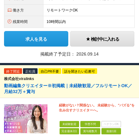
働き方
リモートワークOK
残業時間
10時間以内
求人を見る
検討中に入れる
掲載終了予定日：
2026.09.14
終了間近
正社員
自己PR不要
話を聞きたい応募可
株式会社viralinks
動画編集クリエイター※初掲載｜未経験歓迎／フルリモートOK／
月給32万＋賞与
経験がない？関係ない。 未経験から、"バズる"を
生み出すクリエイターへ。
未経験歓迎
学歴不問
ベテランOK
完全週休2日
賞与複数月
面接1回