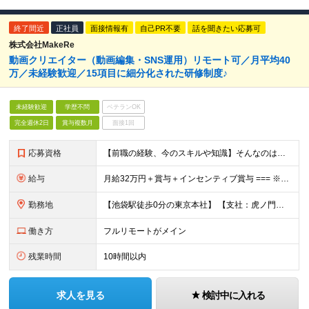
終了間近
正社員
面接情報有
自己PR不要
話を聞きたい応募可
株式会社MakeRe
動画クリエイター（動画編集・SNS運用）リモート可／月平均40
万／未経験歓迎／15項目に細分化された研修制度♪
未経験歓迎
学歴不問
ベテランOK
完全週休2日
賞与複数月
面接1回
応募資格
【前職の経験、今のスキルや知識】そんなのはどうでも良い！ 挑戦する人を歓迎する会社です。 ／ 挑戦する者を応援する会社 ーChallenge Yourselfー ＼ ＃未経験歓迎 ＃学歴不問 ＃
給与
月給32万円＋賞与＋インセンティブ賞与 === ※研修期間中の給与 〇経験者（マーケティング・営業・対人業務経験者） ＞月給27万円 〇未経験 ＞月給25万円 ☆研修期間中であっても6ヶ月後業績
勤務地
【池袋駅徒歩0分の東京本社】 【支社：虎ノ門、丸の内、銀座、新宿、渋谷、名古屋、大阪、博多】で募集スタート！ ※転勤はございません。 ☆東京本社 東京都豊島区西池袋1-11-1 メトロポリタンプラ
働き方
フルリモートがメイン
残業時間
10時間以内
求人を見る
検討中に入れる