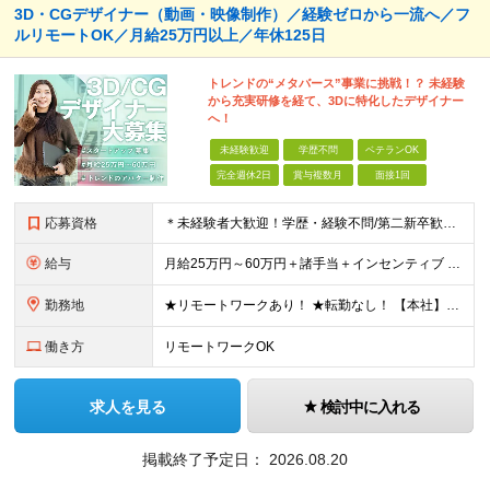
3D・CGデザイナー（動画・映像制作）／経験ゼロから一流へ／フ
ルリモートOK／月給25万円以上／年休125日
トレンドの“メタバース”事業に挑戦！？ 未経験
から充実研修を経て、3Dに特化したデザイナー
へ！
未経験歓迎
学歴不問
ベテランOK
完全週休2日
賞与複数月
面接1回
応募資格
＊未経験者大歓迎！学歴・経験不問/第二新卒歓迎/WEB面接可能＊ ▼未経験歓迎＆完全ポテンシャル採用！▼ 基礎のキソから学べる研修があるので経験は一切不問！ 面接では「あなたの想い」を教えてくださ
給与
月給25万円～60万円＋諸手当＋インセンティブ ★Point 100％年収UPでの待遇提示も可能！ ※経験者であれば、100%年収アップも実現可能です。 【インセンティブについて】 プロジェクト報
勤務地
★リモートワークあり！ ★転勤なし！ 【本社】東京都港区西新橋２丁目４−３ プロス西新橋ビル６階 【プロジェクト先】東京都・神奈川県・千葉県・埼玉など多数！ ※希望を考慮の上、配属プロジェクトを決
働き方
リモートワークOK
求人を見る
検討中に入れる
掲載終了予定日：
2026.08.20