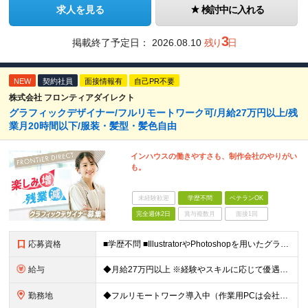
求人を見る
検討中に入れる
3
掲載終了予定日：
2026.08.10
残り
日
NEW
契約社員
面接情報有
自己PR不要
株式会社 フロンティアダイレクト
グラフィックデザイナー/フルリモートワーク可/月給27万円以上/残
業月20時間以下/服装・髪型・髪色自由
インハウスの働きやすさも、制作会社のやりがい
も。
未経験歓迎
学歴不問
ベテランOK
完全週休2日
賞与複数月
面接1回
応募資格
■学歴不問 ■IllustratorやPhotoshopを用いたグラフィックデザインの実務経験（2年以上） ≪こんな方は歓迎！≫ ◆指示書そのままのデザインをつくるのではなく、伝わるデザインを模索&
給与
◆月給27万円以上 ※経験やスキルに応じて優遇いたします ※試用期間1ヶ月（期間中の給与・待遇に差異はございません） ※上記金額にはみなし残業代40時間分(6万円)を含み、超過分は別途支給いたします
勤務地
◆フルリモートワーク導入中（作業用PCは会社から支給） ◆出社日を合わせてランチ会をするなど定期的に社内コミュニケーションも図っています！ 本社/東京都渋谷区渋谷3-3-5 NBF渋谷イースト ≪