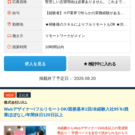
応募資格
堅苦しい志望理由は必要ありません。 これまでの経験や経歴よりも、私たちは“これから”を重視します。 ★学歴・経歴不問 ★完全未経験OK ★社会人デビュー歓迎 ★第二新卒OK ＼当てはまる方はぜひご
給与
【経験者】※IT業界で何らかの実務経験がある方 月給35万円～＋業績賞与＋交通費＋各種手当 ※固定残業代（30時間分／6万6,610円～）を含む。超過分は追加支給。 能力やスキルを考慮し、初任給を決定
勤務地
★研修後のスキルによりフルリモートもOK ★渋谷駅徒歩2分！100席の新しいコワーキングスペース完備 ★本社、東京都、神奈川県、埼玉県、千葉県などのプロジェクト先 【本社】 東京都渋谷区渋谷3-10
働き方
リモートワークがメイン
残業時間
10時間以内
求人を見る
検討中に入れる
掲載終了予定日：
2026.08.20
NEW
正社員
株式会社LULL
Webデザイナー/フルリモートOK/面接基本1回/未経験入社95％/残
業ほぼなし/年間休日120日以上
未経験からWebデザイナー1500名以上の育成実
勢あり！ 学習ペースを自分で決められるからス