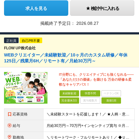
求人を見る
検討中に入れる
掲載終了予定日：
2026.08.27
正社員
自己PR不要
FLOW UP株式会社
WEBクリエイター／未経験歓迎／10ヶ月のカスタム研修／年休
125日／残業月6H／リモート有／月給30万円～
IT分野にも、クリエイティブにも強くなれる――
「あなただけの価値」を築ける 万全の研修＆柔
軟なキャリアパス！
未経験歓迎
学歴不問
ベテランOK
完全週休2日
賞与複数月
面接1回
応募資格
＼未経験スタートを応援します！／ ★人柄・意欲を重視した採用★ 育成を前提とした採用のため、 「PCに触ったことがほとんどない…」という方の挑戦も歓迎！ ＜例えば…＞ ●やりたいことはあるけど、ス
給与
月給30万円～70万円+インセンティブ賞与 ※月給額は経験・スキルを考慮の上、決定いたします。 【インセンティブについて】 自社サービスを提案し、サービス化した場合、一部の利益をインセンティブとして
勤務地
＼リモートワーク・フルリモートあり！／ ◆Ｕ・Ｉターン歓迎 ◆転居を伴う転勤はありません。 ◆配属先はお住まいや希望を考慮し決定します。 ◆マイカー通勤OK（駐車場あり／プロジェクトによる） 【本