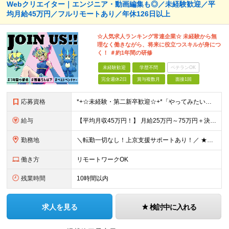
Webクリエイター｜エンジニア・動画編集も◎／未経験歓迎／平
均月給45万円／フルリモートあり／年休126日以上
☆人気求人ランキング常連企業☆ 未経験から無
理なく働きながら、将来に役立つスキルが身につ
く！ ＃約1年間の研修
未経験歓迎
学歴不問
ベテランOK
完全週休2日
賞与複数月
面接1回
応募資格
*+☆未経験・第⼆新卒歓迎☆+*「やってみたい」で挑戦OK◎ ⼿に職をつけて憧れのWeb業界へ♪ 「 スキルに自信がない・・・ 」 「 デザイナーやエンジニアは興味あるけどよくわからない・・・ 」
給与
【平均月収45万円！】 月給25万円～75万円＋決算賞与＋インセンティブ 【研修期間中】 ⽉給22.1万円〜30万円＋インセンティブ ＼年収400万円UPの事例も多数！／ 【デビュー1年目】 ⽉給
勤務地
＼転勤一切なし！上京支援サポートあり！／ ★リモートワークも可！／希望を考慮★ 全国、⼀都三県、関東、中部、関⻄、中国、九州など多数 【本社】東京都新宿区新宿1-19-10 サンモールクレスト5F
働き方
リモートワークOK
残業時間
10時間以内
求人を見る
検討中に入れる