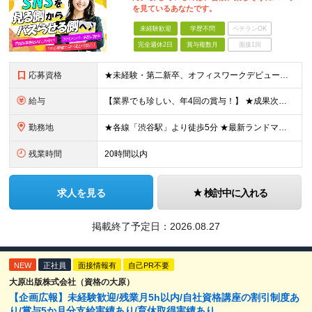
を見ているあなたです。
未経験歓迎
学歴不問
ベテランOK
完全週休2日
賞与複数月
面接1回
応募資格
★未経験・第二新卒、オフィスワークデビュー大歓迎 ★平均年齢は28.6歳！ ★20代の若手メンバーが中心になって活躍している職場です！ ●学歴不問 ※35歳以下の方（若年層の長期キャリア形成） ★こ
給与
【業界でも珍しい、年4回の賞与！】 ★成果次第でスピード昇給可 →20代で年収700万〜900万超も！ ■未経験：月給26〜30万円＋賞与年4回（業績による）＋各種手当 ※経験・スキルを考慮して決定
勤務地
★各線「渋谷駅」より徒歩5分 ★最新ランドマークオフィスです！ ★転勤はありません 【本社】 東京都渋谷区道玄坂2-25-12 道玄坂通 dogenzaka-dori 5階 ※(変更の範囲)上記を除
残業時間
20時間以内
求人を見る
検討中に入れる
掲載終了予定日：
2026.08.27
NEW
正社員
面接情報有
自己PR不要
大原出版株式会社（資格の大原）
【企画広報】未経験歓迎/残業月5h以内/自社資格講座の割引制度あ
り/賞与5か月分支給実績あり/育休取得実績あり