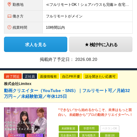
勤務地
≪フルリモートOK！シェアハウスも完備≫ 在宅勤務(通勤不要)、または希望により一都三県・大阪・名古屋・福岡を中心とした全国の各プロジェクト先での勤務となります。 ※直行直帰OK ★勤務エリアはご希望
働き方
フルリモートがメイン
残業時間
10時間以内
求人を見る
検討中に入れる
掲載終了予定日：
2026.08.20
終了間近
正社員
面接情報有
自己PR不要
話を聞きたい応募可
株式会社Limitex
動画クリエイター（YouTube・SNS）｜フルリモート可／月給32
万円～／未経験歓迎／年休125日
"できない"から始めるからこそ、未来はもっと面
白い。 未経験から"プロの動画クリエイター"へ！
未経験歓迎
学歴不問
ベテランOK
完全週休2日
賞与複数月
面接1回