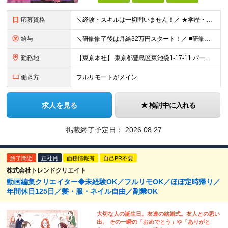
応募資格
＼経験・スキルは一切問いません！／ ★学歴・職歴不問 ★未経験・第二新卒歓迎！ ★正社員デビューも応援します！
給与
＼研修修了後は月給32万円スタート！／ ■研修修了後 月給32万円＋賞与＋インセンティブ賞与 ※残業代は別途支給 ▽研修期間（6カ月）▽ 【経験者】 （営業・接客・マーケティングなどの経験をお持
勤務地
【東京本社】 東京都豊島区東池袋1-17-11 パークハイツ池袋
働き方
フルリモートがメイン
求人を見る
検討中に入れる
掲載終了予定日：
2026.08.27
終了間近
正社員
面接情報有
自己PR不要
株式会社トレンドクリエイト
動画編集クリエイター◆未経験OK／フルリモOK／ほぼ定時帰り／
年間休日125日／髪・服・ネイル自由／副業OK
大切な人の誕生日。友達の結婚式。友人との思い
出。 その一瞬の「おめでとう」や「ありがと