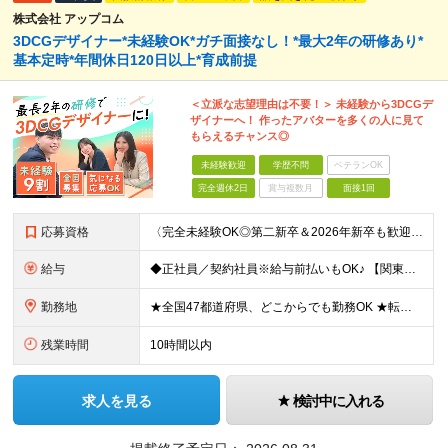
株式会社 アップコム
3DCGデザイナー*未経験OK*ガチ面接なし！*最大2年の研修あり*
基本定時*年間休日120日以上*育成前提
＜立派な志望理由は不要！＞ 未経験から3DCGデ
ザイナーへ！ 作ったアバターを多くの人に見て
もらえるチャンス◎
未経験歓迎
学歴不問
ベテランOK
完全週休2日
賞与複数月
面接1回
応募資格
〈完全未経験OK◎第二新卒＆2026年新卒も歓迎します！〉 ☆「VtubeやVRChatが気になる！」の志望動機でOK ☆社会人デビューOK／学歴・経歴不問 未経験スタート前提のポテンシャル採用。
給与
◆正社員／契約社員※給与前払いもOK♪ 【関東（一都三県）】 月給25万円～ ※固定残業代（月20時間分／月3万2383円）を含む。超過分は別途支給。 ※試用期間中の給与は月給23万円～ 【関東（北
勤務地
★全国47都道府県、どこからでも勤務OK ★転勤なし！腰を据えて活躍◎ ★マイカー通勤OK（拠点による） ★業務に慣れたら、ゆくゆくはリモート併用やフルリモートも可能 全国のお客様先にて勤務していた
残業時間
10時間以内
求人を見る
検討中に入れる