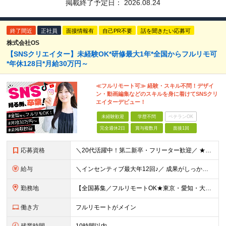
掲載終了予定日：
2026.08.24
終了間近
正社員
面接情報有
自己PR不要
話を聞きたい応募可
株式会社OS
【SNSクリエイター】未経験OK*研修最大1年*全国からフルリモ可
*年休128日*月給30万円～
≪フルリモート可≫ 経験・スキル不問！デザイ
ン・動画編集などのスキルを身に着けてSNSクリ
エイターデビュー！
未経験歓迎
学歴不問
ベテランOK
完全週休2日
賞与複数月
面接1回
応募資格
＼20代活躍中！第二新卒・フリーター歓迎／ ★未経験歓迎！学歴・転職回数不問★ ◎Instagram／TikTok／X／YouTubeなど、 SNSを見るのが好きな方大歓迎です♪ ＼100％ポテ
給与
＼インセンティブ最大年12回♪／ 成果がしっかり収入に反映される給与制度です！ ■月給30万円＋インセンティブ（最大年12回） ★スキル、適性に応じて優遇 【試用期間について】 ・期間：6ヶ月 ・
勤務地
【全国募集／フルリモートOK★東京・愛知・大阪・福岡で積極採用中】 在宅勤務、または関東（東京）または中部（名古屋）、関西（大阪）九州（福岡）のプロジェクト先 ★フルリモート可（通勤不要） ★あなた
働き方
フルリモートがメイン