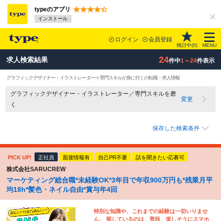
typeのアプリ
インストール
ログイン
会員登録
検討中(
0
)
MENU
24
求人検索結果
件中
1～24
件表示
グラフィックデザイナー・イラストレーター × 専門スキルが身に付くの転職・求人情報
グラフィックデザイナー・イラストレーター／専門スキルを磨
変更
く
保存した検索条件
PICK UP!
正社員
面接情報有
自己PR不要
話を聞きたい応募可
株式会社SARUCREW
マーケティング総合職*未経験OK*3年目で年収900万円も*残業月平
均18h*髪色・ネイル自由*賞与年4回
特別な知識や、これまでの経験は一切いりませ
ん。 探しているのは、普段、楽しそうにスマホ