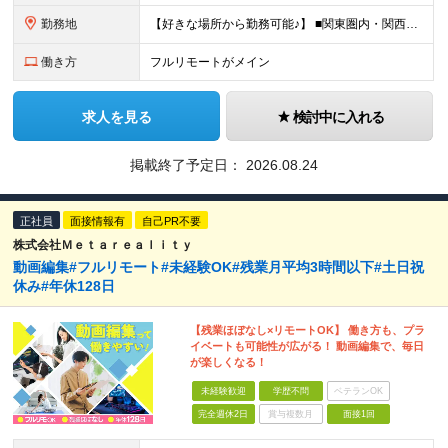
勤務地
【好きな場所から勤務可能♪】 ■関東圏内・関西圏内 または⾸都圏近郊のプロジェクト先 ★リモートワーク実施中（プロジェクトによりフルリモートもあり） ★転居を伴う転勤なし ★配属先は希望を最⼤限考慮
働き方
フルリモートがメイン
求人を見る
検討中に入れる
掲載終了予定日：
2026.08.24
正社員
面接情報有
自己PR不要
株式会社Ｍｅｔａｒｅａｌｉｔｙ
動画編集#フルリモート#未経験OK#残業月平均3時間以下#土日祝
休み#年休128日
【残業ほぼなし×リモートOK】 働き方も、プラ
イベートも可能性が広がる！ 動画編集で、毎日
が楽しくなる！
未経験歓迎
学歴不問
ベテランOK
完全週休2日
賞与複数月
面接1回