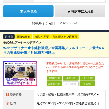
求人を見る
検討中に入れる
掲載終了予定日：
2026.08.24
正社員
面接情報有
自己PR不要
話を聞きたい応募可
株式会社アーシャルデザイン
Webデザイナー◆未経験歓迎／全国募集／フルリモート／最大6ヵ
月の実践型研修／月給25万円以上
未経験だから..と一歩を踏み出せなかったあなた
へ。 ゼロからWebスキルを身につけることがで
きます◎
未経験歓迎
学歴不問
ベテランOK
完全週休2日
賞与複数月
面接1回
応募資格
＼学歴・経験・転職回数不問！第二新卒OK／ ■IT・Web業界の仕事に興味がある方 ■将来を見据えて手に職をつけたい方 ★20〜30代が活躍中︕同年代の仲間と⼀緒に働きたいという⽅にもピッタリです ★
給与
⽉給250,000円～300,000円＋交通費全額⽀給（正社員登⽤後︓昇給年4回） ※給与は経験・スキルなどを考慮の上、最終決定いたします ※上記額にはみなし残業代(⽉14時間分、2万4,648円分