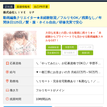
正社員
面接情報有
自己PR不要
株式会社ＬＩＶＥ ＵＰ
動画編集クリエイター★未経験歓迎／フルリモOK／残業なし／年
間休日125日／髪・服・ネイル自由／研修充実で安心
大切な友達との思い出を動画に残そう★＋゜ 未
経験からプライベートでも活かせる動画編集スキ
ルをGET！
未経験歓迎
学歴不問
ベテランOK
完全週休2日
賞与複数月
面接1回
応募資格
＼「やってみたい」が応募資格でOK◎／ 学歴不問／未経験歓迎／業種未経験歓迎／社会人デビュー歓迎／第二新卒歓迎／ブランクOK 経験やスキルは一切不問。 大切なのは「挑戦してみたい」という気持ちです
給与
▼一都三県にお住まいの方 月給22万円～50万円＋インセンティブ＋賞与＋各種手当 ▼上記以外の地域にお住まいの方 月給21万円～50万円＋インセンティブ＋賞与＋各種手当 ※経験・能力を考慮して決定
勤務地
＼リモート・完全在宅勤務あり！転勤なし！／ 【47都道府県の好きな地域で働けます☆】 ★リモート・フルリモートも選択可能です！ └将来的には「お気に入りのカフェでテレワーク」 「日本全国、旅をしなが
働き方
フルリモートがメイン
残業時間
10時間以内