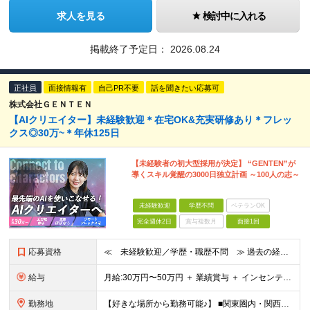
求人を見る
検討中に入れる
掲載終了予定日：
2026.08.24
正社員
面接情報有
自己PR不要
話を聞きたい応募可
株式会社ＧＥＮＴＥＮ
【AIクリエイター】未経験歓迎＊在宅OK&充実研修あり＊フレッ
クス◎30万~＊年休125日
【未経験者の初大型採用が決定】 “GENTEN”が
導くスキル覚醒の3000日独立計画 ～100人の志～
未経験歓迎
学歴不問
ベテランOK
完全週休2日
賞与複数月
面接1回
応募資格
≪ 未経験歓迎／学歴・職歴不問 ≫ 過去の経歴は一切不問。 「いままで」よりも「これから」を 重視した採用を行っています！ ▼▼こんな想いがある方大歓迎▼▼ ・WEBデザインに興味がある ・自由な環
給与
⽉給:30万円〜50万円 ＋ 業績賞与 ＋ インセンティブ賞与 経験者：35万円～ ※経験・スキルを考慮の上、決定します。 ※経験者は別途優遇！ ★試用期間6ヶ月（期間中は月給21万円～）
勤務地
【好きな場所から勤務可能♪】 ■関東圏内・関西圏内 または⾸都圏近郊のプロジェクト先 ★リモートワーク実施中（プロジェクトによりフルリモートもあり） ★転居を伴う転勤なし ★配属先は希望を最⼤限考慮