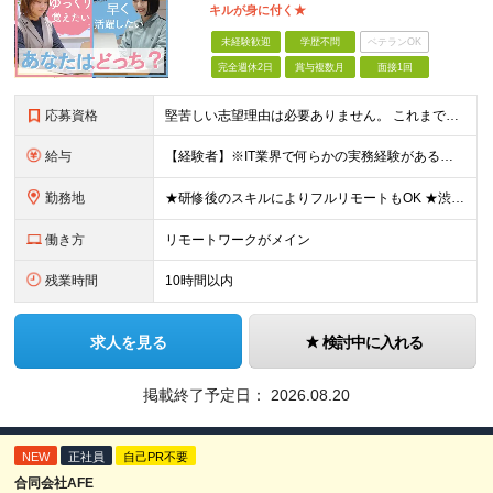
キルが身に付く★
未経験歓迎
学歴不問
ベテランOK
完全週休2日
賞与複数月
面接1回
応募資格
堅苦しい志望理由は必要ありません。 これまでの経験や経歴よりも、私たちは“これから”を重視します。 ★学歴・経歴不問 ★完全未経験OK ★社会人デビュー歓迎 ★第二新卒OK ＼当てはまる方はぜひご
給与
【経験者】※IT業界で何らかの実務経験がある方 月給35万円～＋業績賞与＋交通費＋各種手当 ※固定残業代（30時間分／6万6,610円～）を含む。超過分は追加支給。 能力やスキルを考慮し、初任給を決定
勤務地
★研修後のスキルによりフルリモートもOK ★渋谷駅徒歩2分！100席の新しいコワーキングスペース完備 ★本社、東京都、神奈川県、埼玉県、千葉県などのプロジェクト先 【本社】 東京都渋谷区渋谷3-10
働き方
リモートワークがメイン
残業時間
10時間以内
求人を見る
検討中に入れる
掲載終了予定日：
2026.08.20
NEW
正社員
自己PR不要
合同会社AFE