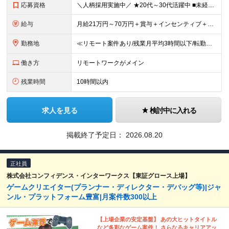
応募資格
＼人柄採用実施中／ ★20代～30代活躍中 ■未経験OK ■学歴不問 ■第二新卒歓迎 ■ブランクOK 【こんな方、ぴったりです！】 □ コミュニケーションを大切にできる方 →チーム連携やクライアント
給与
月給21万円～70万円＋賞与＋インセンティブ＋各種手当 ◎インセンティブ 5万～90万円等の支給実績あり！ 貴方の頑張りをしっかり評価します。 【各種手当】 ■賞与年1回 ■昇給年1回（初年度は2
勤務地
≪リモート案件あり/残業月平均3時間以下/転勤なし/駅から徒歩4分≫ 東京本社、または関東・関西のプロジェクト先 【本社】 東京都豊島区東池袋一丁目17番11号 パークハイツ池袋1105号 【大阪
働き方
リモートワークがメイン
残業時間
10時間以内
求人を見る
検討中に入れる
掲載終了予定日：
2026.08.20
正社員
株式会社コンフィデンス・インターワークス【東証グロース上場】
ゲームクリエイター(プランナー・ディレクター・デバッグ等)|ジャ
ンル・プラットフォーム豊富|月案件数300以上
【上場企業の安定基盤】 あの大ヒットタイトル
など多彩なゲーム案件！ さらなるキャリアアッ