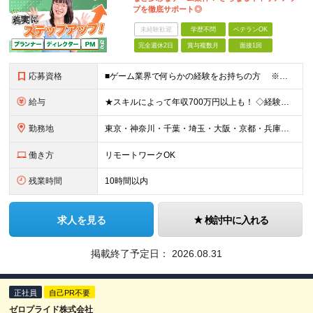
プを徹底サポート◎
未経験歓迎
学歴不問
ベテランOK
完全週休2日
賞与複数月
面接1回
応募資格
■ゲーム業界で何らかの経験をお持ちの方 ※直近のご経歴がゲーム業界の方は面接確約 ※下記のような業界で実務経験をお持ちの方もスキルを活かせます。 （アニメ・マンガ・テレビ・配信・映像・Webおよ
給与
★スキルによって年収700万円以上も！ ◇経験者 月給23万円～70万円+残業代+賞与 ◇未経験者 月給21万円以上+残業代+賞与 ※経験・スキル・年齢などを考慮の上、当社規定により決定(詳細は
勤務地
東京・神奈川・千葉・埼玉・大阪・京都・兵庫・福岡のプロジェクト先または本社・各支店（大阪・福岡） ※勤務地はご希望を考慮 ※Uターン・Iターンも歓迎 ※一部案件にリモートワーク可能な環境あり ★特
働き方
リモートワークOK
残業時間
10時間以内
求人を見る
検討中に入れる
掲載終了予定日：
2026.08.31
正社員
自己PR不要
ゼロプライド株式会社