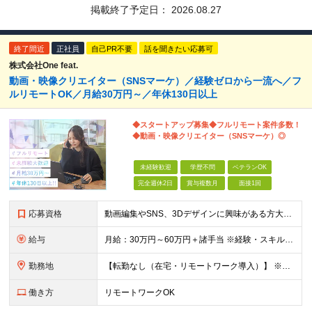
掲載終了予定日：
2026.08.27
終了間近
正社員
自己PR不要
話を聞きたい応募可
株式会社One feat.
動画・映像クリエイター（SNSマーケ）／経験ゼロから一流へ／フ
ルリモートOK／月給30万円～／年休130日以上
◆スタートアップ募集◆フルリモート案件多数！
◆動画・映像クリエイター（SNSマーケ）◎
未経験歓迎
学歴不問
ベテランOK
完全週休2日
賞与複数月
面接1回
応募資格
動画編集やSNS、3Dデザインに興味がある方大歓迎！ ―★ 未経験者大歓迎！学歴・経験不問/第二新卒歓迎/WEB面接可能！ ★― 「パソコンの電源ってどうやって入れるの？」 「ワードもエクセルも使
給与
月給：30万円～60万円＋諸手当 ※経験・スキルを考慮して決定します。 試用期間中： 一都三県：月給21万円以上 ※試用期間：6ヶ月～ ※試用期間中は、契約社員となります。
勤務地
【転勤なし（在宅・リモートワーク導入）】 ※フルリモートあり ※研修中に関しても下記となります。 【本社】 東京都千代田区神田和泉町1番地6-16ヤマトビル405 【プロジェクト先】 一都三県、北
働き方
リモートワークOK