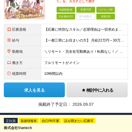
う」を、カタチとして残す
未経験歓迎
学歴不問
ベテランOK
完全週休2日
賞与複数月
面接1回
応募資格
【応募に特別なスキル／志望理由は一切求めません！】 学歴不問／職種・業種未経験歓迎／面接は1回のみ！ ☆彡10名以上の仲間を大募集！ 未経験・第二新卒・初めての正社員も大歓迎！ 「動画を見るのが
給与
【一都三県にお住まいの方】 月給22万円～30万円+インセンティブ ※経験・能力を考慮して決定。経験がある場合は、スキルに応じた月給額でスタートします。 ※上記には固定残業代（10時間分／15,000
勤務地
＼リモート・完全在宅勤務あり！転勤なし！／ 【47都道府県の好きな地域で働けます☆彡】 ★リモート・フルリモートも選択可能です！ └将来的には「お気に入りのカフェでテレワーク」 「日本全国、旅をしな
働き方
フルリモートがメイン
残業時間
10時間以内
求人を見る
検討中に入れる
掲載終了予定日：
2026.09.07
正社員
面接情報有
自己PR不要
話を聞きたい応募可
株式会社Vuetech