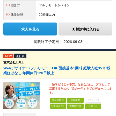
働き方
フルリモートがメイン
残業時間
20時間以内
求人を見る
検討中に入れる
掲載終了予定日：
2026.09.03
NEW
正社員
株式会社LULL
Webデザイナー/フルリモートOK/面接基本1回/未経験入社95％/残
業ほぼなし/年間休日120日以上
「独学だけじゃ不安」なあなたに。 プロとして
活躍するための「次の一手」をプロデュースしま
す。
未経験歓迎
学歴不問
ベテランOK
完全週休2日
賞与複数月
面接1回