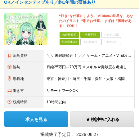
OK／インセンティブあり／約1年間の研修あり
“好き”を仕事にしよう。 VTuberの世界を、あな
たのイラストで彩るお仕事。 まずは「興味があ
る」でOK！
未経験歓迎
学歴不問
ベテランOK
完全週休2日
賞与複数月
面接1回
応募資格
＼＼ 未経験歓迎！ ／／ ゲーム・アニメ・VTuberが好き クリエイティブに挑戦してみたい そんな気持ちがあれば大歓迎です！ 「この仕事、気になる！」それだけでOK。 チャレンジする一歩目を応援し
給与
月給25万円～70万円 ※スキルや貢献度を考慮して決定します。 ※試用期間中は、契約社員（月給は20万円～＋交通費）となります。 ◆インセンティブ・臨時ボーナス制度あり ◆昇給査定あり
勤務地
東京・神奈川・埼玉・千葉・愛知・大阪・福岡のプロジェクト先 ◎事前相談のうえ、自宅から通いやすい勤務地へ配属します。 ◎転居を伴う転勤はありません ＜本社＞ 東京都目黒区大橋2丁目24-1 ハイネス
働き方
リモートワークOK
残業時間
10時間以内
求人を見る
検討中に入れる
掲載終了予定日：
2026.08.27