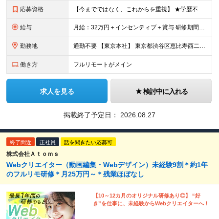
応募資格
【今までではなく、これからを重視】 ★学歴不問 ★職種未経験歓迎 ★業種未経験歓迎 ★社会人未経験歓迎 ★第二新卒歓迎 ★ブランクOK ★動画編集・デザイン制作の勉強を独学でしている方など ※基礎的
給与
月給：32万円＋インセンティブ＋賞与 研修期間中：月給25万円～ ＼ 頑張りはしっかり評価！ ／ 研修期間中でも、スキルの習得状況や成果に応じて月給27万円へ昇給が可能です。 【研修期間】 期
勤務地
通勤不要 【東京本社】 東京都渋谷区恵比寿西二丁目8番4号 EX恵比寿西ビル5階
働き方
フルリモートがメイン
求人を見る
検討中に入れる
掲載終了予定日：
2026.08.27
終了間近
正社員
話を聞きたい応募可
株式会社Ａｔｏｍｓ
Webクリエイター（動画編集・Webデザイン）未経験9割＊約1年
のフルリモ研修＊月25万円～＊残業ほぼなし
【10～12カ月のオリジナル研修あり◎】 “好
き”を仕事に、未経験からWebクリエイターへ！