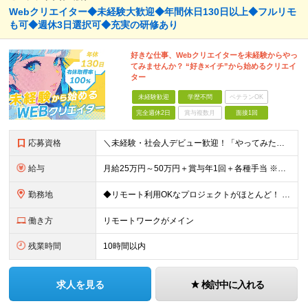
Webクリエイター◆未経験大歓迎◆年間休日130日以上◆フルリモ
も可◆週休3日選択可◆充実の研修あり
好きな仕事、Webクリエイターを未経験からやっ
てみませんか？ “好き×イチ”から始めるクリエイ
ター
未経験歓迎
学歴不問
ベテランOK
完全週休2日
賞与複数月
面接1回
応募資格
＼未経験・社会人デビュー歓迎！「やってみたい」が志望動機でもOK／ ◆学歴不問 ◎意欲・人柄重視の採用です！ ◎応募にあたって必須の条件はありません！ ┗社会人経験がない ┗ブランクがある という方
給与
月給25万円～50万円＋賞与年1回＋各種手当 ※経験・能力などを考慮の上、決定いたします ※月給には固定残業代（月1万5691円/9時間分）を含みます ┗超過分は別途支給 ┗残業が0時間の場合も全額
勤務地
◆リモート利用OKなプロジェクトがほとんど！ ◆フルリモート（完全在宅）OKなプロジェクトも！ ◆週休3日の案件もあり！ ☆★全国で採用中★☆ 本社（東京都港区）または 全国47都道府県の プロジェ
働き方
リモートワークがメイン
残業時間
10時間以内
求人を見る
検討中に入れる