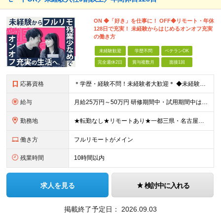
ON ◆「好き」を仕事に！ OFF◆リモート・年休
128日で充実！ 未経験からはじめるオンオフ充実
の働き方
未経験歓迎
学歴不問
ベテランOK
完全週休2日
賞与複数月
面接1回
応募資格
＊学歴・経験不問！未経験者大歓迎＊ ◆未経験からWebクリエイターとして働いてみたい方 ◆第二新卒・ブランクのある方も大歓迎！ ★学歴・知識・経験は一切問いません！ ★面接は「ポートフォリオ」「実
給与
月給25万円～50万円 研修期間中・試用期間中は給与が異なります。 >>研修期間中（入社6ヶ月後）の給与 一律：月給21万円～50万円 >>試用期間中（6ヶ月）の給与 関東：月給21万円～ 関西
勤務地
★転勤なし★リモートあり★一都三県・名古屋・関西・九州 ◎案件によって ┗完全在宅勤務（フルリモート）も可能！ ┗希望に応じて幅広い働き方やプランが選べます！ ◆本社または一都三県 （東京都・
働き方
フルリモートがメイン
残業時間
10時間以内
求人を見る
検討中に入れる
掲載終了予定日：
2026.09.03