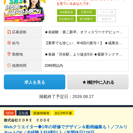
を見ているあなたです。
未経験歓迎
学歴不問
ベテランOK
完全週休2日
賞与複数月
面接1回
応募資格
★未経験・第二新卒、オフィスワークデビュー大歓迎 ★平均年齢は28.6歳！ ★20代の若手メンバーが中心になって活躍している職場です！ ●学歴不問 ※35歳以下の方（若年層の長期キャリア形成） ★こ
給与
【業界でも珍しい、年4回の賞与！】 ★成果次第でスピード昇給可 →20代で年収700万〜900万超も！ ■未経験：月給26〜30万円＋賞与年4回（業績による）＋各種手当 ※経験・スキルを考慮して決定
勤務地
★各線「渋谷駅」より徒歩5分 ★最新ランドマークオフィスです！ ★転勤はありません 【本社】 東京都渋谷区道玄坂2-25-12 道玄坂通 dogenzaka-dori 5階 ※(変更の範囲)上記を除
残業時間
20時間以内
求人を見る
検討中に入れる
掲載終了予定日：
2026.08.27
NEW
正社員
面接情報有
自己PR不要
株式会社ＣＯＲＥ ＣＯＤＥ
Webクリエイター◆1年の研修でデザイン＆動画編集も！／フルリ
モートOK／未経験入社9割以上／年間休日128日