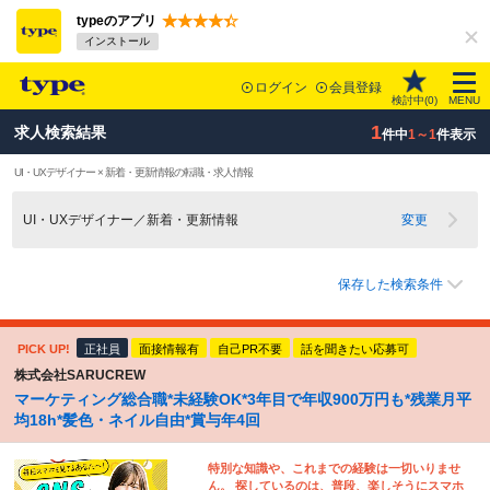
typeのアプリ
インストール
ログイン
会員登録
検討中(
0
)
MENU
1
求人検索結果
件中
1～1
件表示
UI・UXデザイナー × 新着・更新情報の転職・求人情報
UI・UXデザイナー／新着・更新情報
変更
保存した検索条件
PICK UP!
正社員
面接情報有
自己PR不要
話を聞きたい応募可
株式会社SARUCREW
マーケティング総合職*未経験OK*3年目で年収900万円も*残業月平
均18h*髪色・ネイル自由*賞与年4回
特別な知識や、これまでの経験は一切いりませ
ん。 探しているのは、普段、楽しそうにスマホ