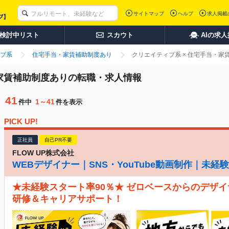
サイトマップ
ヘルプ
求人掲載
検討中リスト
スカウト
AIの求
ブ系
住宅手当・家賃補助制度あり
クリエイティブ系 × 住宅手当・
・家賃補助制度ありの転職・求人情報
41
1～41
件中
件を表示
PICK UP!
正社員
自己PR不要
FLOW UP株式会社
WEBデザイナー｜SNS・YouTube動画制作｜未
★未経験スタート率90％★ ゼロベースからのデザイ
研修＆キャリアサポート！