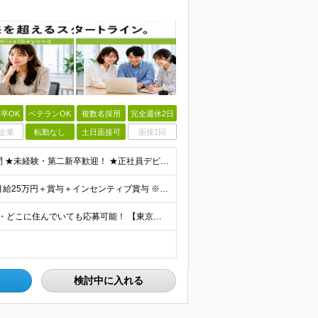
卒OK
ベテランOK
複数名採用
完全週休2日
企業
転勤なし
土日面接可
面接1回
＼経験・スキルは一切問いません！／ ★学歴・職歴不問 ★未経験・第二新卒歓迎！ ★正社員デビューも応援します！ 【こんな方にピッタリ！】 ✓ 動画やYouTube、TikTokを見るのが好きな方 ✓
＼研修修了後は月給25万円スタート！／ ■研修修了後 月給25万円＋賞与＋インセンティブ賞与 ※残業代は別途支給 ▽研修期間▽ 【未経験者】 ▶ 月給20万円～ 【固定残業代について】
【47都道府県全国募集】 ・主要駅、全国で勤務可能！ ・どこに住んでいても応募可能！ 【東京本社】 東京都品川区東品川5-9-2 在宅でコツコツ働きながら、長く安定して続けられます♪ 本社：〒1
検討中に入れる