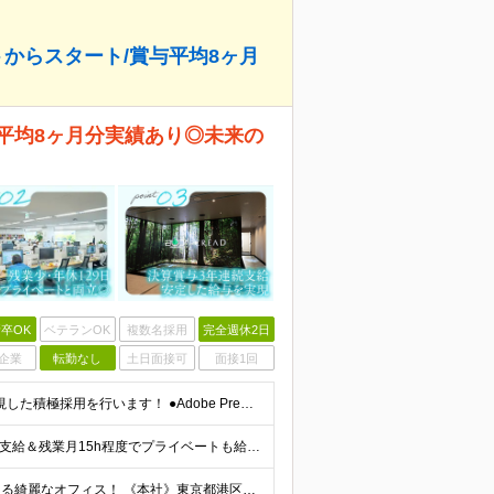
からスタート/賞与平均8ヶ月
平均8ヶ月分実績あり◎未来の
卒OK
ベテランOK
複数名採用
完全週休2日
企業
転勤なし
土日面接可
面接1回
☆実務未経験もOK！あなたの意欲と「これから」を重視した積極採用を行います！ ●Adobe Premiere ProおよびAfter Effectsの使用経験 ∟学校での学習や独学・趣味レベルでもOK
☆賞与昨年度平均8ヶ月分支給実績あり！ ☆残業代全額支給＆残業月15h程度でプライベートも給与も安定！ ☆賞与支給実績が充実しており、頑張りはしっかり還元されます！ 月給21万円～23万円＋残業代全額
☆「浜松町駅」「大門駅」より徒歩圏内！東京湾が見える綺麗なオフィス！ 《本社》東京都港区海岸1-11-1 ニューピア竹芝ノースタワー5階