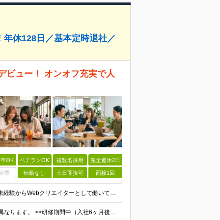
！年休128日／基本定時退社／
名以上デビュー！ オンオフ充実で人
卒OK
ベテランOK
複数名採用
完全週休2日
企業
転勤なし
土日面接可
面接1回
【応募資格】 ＊学歴・経験不問！未経験者大歓迎＊ ◆未経験からWebクリエイターとして働いてみたい方 ◆第二新卒・ブランクのある方も大歓迎！ ★学歴・知識・経験は一切問いません！ ★面接は「ポート
月給25万円～50万円 研修期間中・試用期間中は給与が異なります。 >>研修期間中（入社6ヶ月後）の給与 一律：月給21万円～50万円 >>試用期間中（6ヶ月）の給与 関東：月給21万円～ 関西