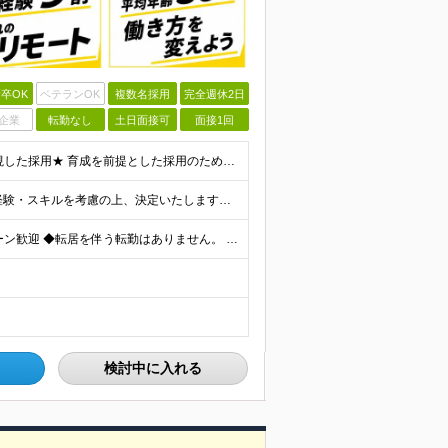
卒OK
ベテランOK
複数名採用
完全週休2日
企業
転勤なし
土日面接可
面接1回
＼未経験スタートを応援します！／ ★人柄・意欲を重視した採用★ 育成を前提とした採用のため、 「PCに触ったことがほとんどない…」という方の挑戦も歓迎！ ＜例えば…＞ ●やりたいことはあるけど、ス
月給30万円～70万円+インセンティブ賞与 ※月給額は経験・スキルを考慮の上、決定いたします。 【インセンティブについて】 自社サービスを提案し、サービス化した場合、一部の利益をインセンティブとして
＼リモートワーク・フルリモートあり！／ ◆Ｕ・Ｉターン歓迎 ◆転居を伴う転勤はありません。 ◆配属先はお住まいや希望を考慮し決定します。 ◆マイカー通勤OK（駐車場あり／プロジェクトによる） 【本
検討中に入れる