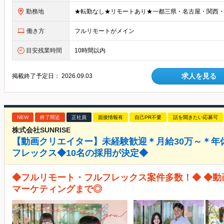
勤務地
働き方
フルリモートがメイン
目安残業時間
10時間以内
求人を見る
掲載終了予定日：
2026.09.03
NEW
終了間近
正社員
面接情報有
自己PR不要
話を聞きたい応募可
株式会社SUNRISE
【動画クリエイター】未経験歓迎＊月給30万～＊年
フレックス◆10名の採用が決定◆
◆フルリモート・フルフレックス案件多数！◆ ◆動画
マーケティングまで◎