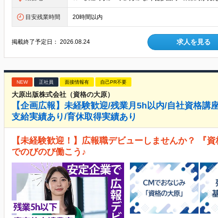
目安残業時間
20時間以内
求人を見る
掲載終了予定日：
2026.08.24
NEW
正社員
面接情報有
自己PR不要
大原出版株式会社（資格の大原）
【企画広報】未経験歓迎/残業月5h以内/自社資格講
支給実績あり/育休取得実績あり
【未経験歓迎！】広報職デビューしませんか？ 『
でのびのび働こう♪