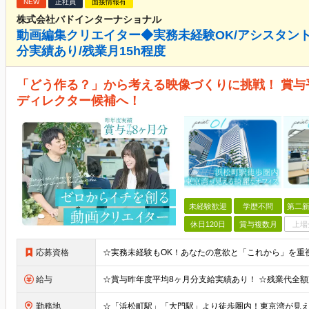
NEW
正社員
面接情報有
株式会社バドインターナショナル
動画編集クリエイター◆実務未経験OK/アシスタント
分実績あり/残業月15h程度
「どう作る？」から考える映像づくりに挑戦！ 賞与
ディレクター候補へ！
未経験歓迎
学歴不問
第二新
休日120日
賞与複数月
上場
応募資格
給与
勤務地