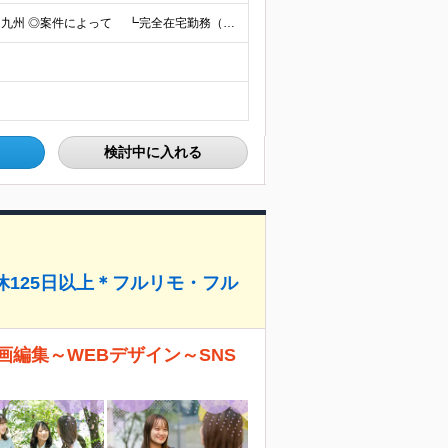
★転勤なし★リモートあり★一都三県・名古屋・関西・九州 ◎案件によって ┗完全在宅勤務（フルリモート）も可能！ ┗希望に応じて幅広い働き方やプランが選べます！ ◆本社または一都三県 （東京都・
検討中に入れる
休125日以上＊フルリモ・フル
編集～WEBデザイン～SNS