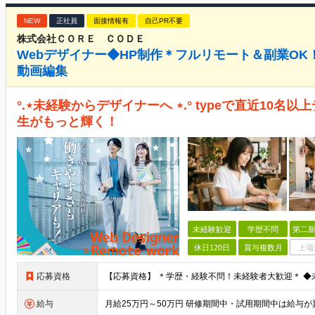
NEW
正社員
面接情報有
自己PR不要
株式会社ＣＯＲＥ ＣＯＤＥ
Webデザイナー◆HP制作＊フルリモート＆副業OK
動画編集
°.⋆未経験からデザイナーへ ⋆.° typeで直近10
生がもっと輝く！
未経験歓迎
学歴不問
第二新
休日120日
賞与複数月
上場
応募資格
給与