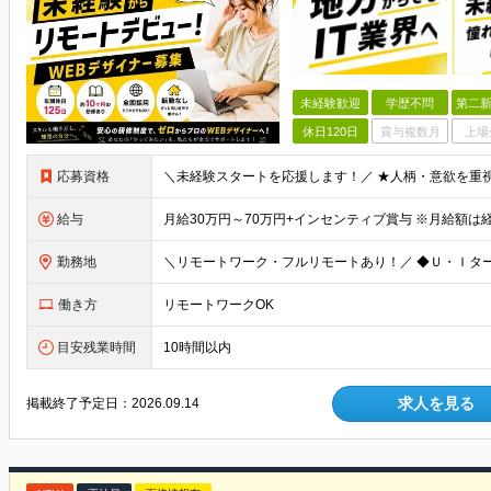
未経験歓迎
学歴不問
第二新
休日120日
賞与複数月
上場
応募資格
給与
勤務地
働き方
リモートワークOK
目安残業時間
10時間以内
求人を見る
掲載終了予定日：
2026.09.14