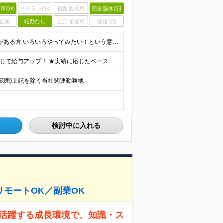
卒OK
ベテランOK
複数名採用
完全週休2日
企業
転勤なし
土日面接可
面接1回
＼未経験大歓迎！／ ◆専門・短大卒以上 ◆社会人経験がある方 いろいろやってみたい！という意欲があればOK◎
＼賞与年5カ月分の実績あり／ ★社会人経験の年数に応じて給与アップ！ ★実績に応じたベースアップも年1回実施しています ★資格等をお持ちの方は、月給40万円可能！ 【想定年収】400～800万円
の範囲)上記を除く当社関連勤務地
検討中に入れる
モートOK／副業OK
代が活躍する成長環境で、知識・ス