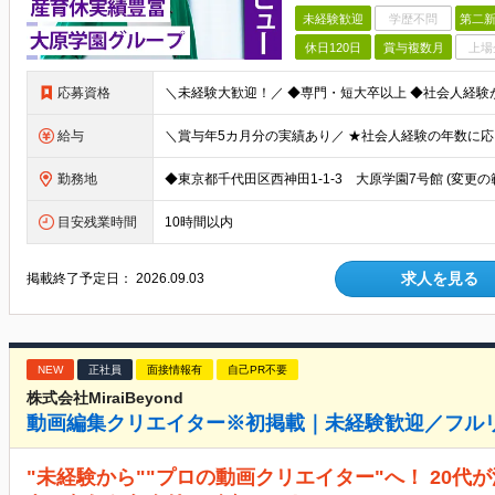
未経験歓迎
学歴不問
第二新
休日120日
賞与複数月
上場
応募資格
給与
勤務地
◆東京都千代田区西神田1-1-3 大原学園7号館 (変更
目安残業時間
10時間以内
求人を見る
掲載終了予定日：
2026.09.03
NEW
正社員
面接情報有
自己PR不要
株式会社MiraiBeyond
動画編集クリエイター※初掲載｜未経験歓迎／フルリ
"未経験から""プロの動画クリエイター"へ！ 20