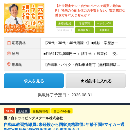
【出世競走ナシ・自分のペースで着実に給与U
P】 将来の心配も体力の不安もない、安定感◎な
働き方を叶えませんか？
未経験歓迎
学歴不問
ベテランOK
完全週休2日
賞与複数月
面接1回
応募資格
【20代・30代・40代活躍中】 ■経験・学歴は一切不問 ■普通自動車免許※AT限定の方も応募OK！ 前職がタクシー、トラックなどの ドライバー経験者はもちろん、 全くの異業種からスタートした先輩も
給与
■月給21万1,000円〜 ＋ 諸手当 ＋ 残業代 ＋ 交通費 ※上記はあくまでスタート時の基本給です ※残業代は別途全額支給します ※試用期間6ヶ月あり（期間中の待遇変更なし） 【資格取得後（入社
勤務地
【自転車・バイク・自動車通勤可（無料職員駐車場あり）】 ◎桜や新緑の美しい自然豊かな環境 ◆神奈川県相模原市緑区日連1608 (変更の範囲)上記を除く当社関連勤務地
求人を見る
検討中に入れる
掲載終了予定日：
2026.08.31
NEW
正社員
面接情報有
自己PR不要
鷹ノ台ドライビングスクール株式会社
自動車教習指導員#未経験から国家資格取得#年齢不問#マイカー通