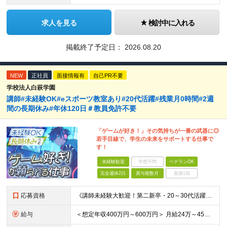
求人を見る
検討中に入れる
掲載終了予定日：
2026.08.20
NEW
正社員
面接情報有
自己PR不要
学校法人白萩学園
講師#未経験OK#eスポーツ教室あり#20代活躍#残業月0時間#2週
間の長期休み#年休120日＃教員免許不要
「ゲームが好き！」その気持ちが一番の武器に◎
若手目線で、学生の未来をサポートする仕事で
す！
未経験歓迎
学歴不問
ベテランOK
完全週休2日
賞与複数月
面接1回
応募資格
《講師未経験大歓迎！第二新卒・20～30代活躍中》 ◆大卒以上 ◆何らかのITまたはゲーム業界のご経験をお持ちの方 ┗プログラマー・ゲーム企画経験者など、職種・経験年数は不問！ 業界経験者であればご
給与
＜想定年収400万円～600万円＞ 月給24万～45万円+各種手当+賞与年2回 ※超過分は別途支給 ※試用期間3ヶ月あり（期間中は講師手当は減額支給、その他の待遇に差異なし） ※固定残業代：時間外労働