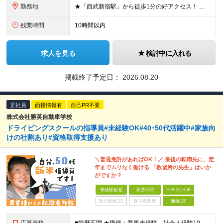
勤務地
★「西武新宿駅」から徒歩1分の好アクセス！ 東京都新宿区百人町1-5-6 ※(変更の範囲)上記を除く当社関連勤務地
残業時間
10時間以内
求人を見る
検討中に入れる
掲載終了予定日：
2026.08.20
正社員
面接情報有
自己PR不要
株式会社勝英自動車学校
ドライビングスクールの指導員#未経験OK#40･50代活躍中#家族向
けの社割あり#資格取得支援あり
＼普通免許があればOK！／ 最後の転職先に、定
年までムリなく働ける 「教習所の先生」はいか
がですか？
未経験歓迎
学歴不問
ベテランOK
完全週休2日
賞与複数月
面接1回