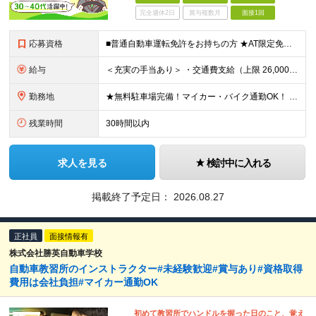
完全週休2日
賞与複数月
面接1回
応募資格
■普通自動車運転免許をお持ちの方 ★AT限定免許でも応募可能です。入社後に限定解除をします。 ■学歴不問 ★職種・業界未経験、社会人経験10年以上の方も大歓迎！ ≪こんな方にピッタリ≫ □ 人と関わ
給与
＜充実の手当あり＞ ・交通費支給（上限 26,000円/月） ・精皆勤手当（20,000円） ・住宅手当（10,000円） ・家族手当（扶養：1人目10,000円、2人目以降5,000円 ※上限25,
勤務地
★無料駐車場完備！マイカー・バイク通勤OK！ ★自然に囲まれた広々とした教習コースです！ 【スマートドライバースクール富士山】 静岡県裾野市須山2837番地の1 ※1年以内での他校の応援としての転
残業時間
30時間以内
求人を見る
検討中に入れる
掲載終了予定日：
2026.08.27
正社員
面接情報有
株式会社勝英自動車学校
自動車教習所のインストラクター#未経験歓迎#賞与あり#資格取得
費用は会社負担#マイカー通勤OK
初めて教習所でハンドルを握った日のこと、覚え