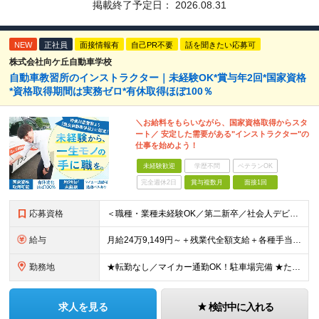
掲載終了予定日：
2026.08.31
NEW
正社員
面接情報有
自己PR不要
話を聞きたい応募可
株式会社向ケ丘自動車学校
自動車教習所のインストラクター｜未経験OK*賞与年2回*国家資格
*資格取得期間は実務ゼロ*有休取得ほぼ100％
＼お給料をもらいながら、国家資格取得からスタ
ート／ 安定した需要がある"インストラクター"の
仕事を始めよう！
未経験歓迎
学歴不問
ベテランOK
完全週休2日
賞与複数月
面接1回
応募資格
＜職種・業種未経験OK／第二新卒／社会人デビューも歓迎＞ ★高卒以上 ★普通自動車運転免許をお持ちの方（AT限定可） ━━━━━━━━━━━━━━━━━━━ ★運転が上手である必要はありません！★
給与
月給24万9,149円～＋残業代全額支給＋各種手当＋賞与年2回 ＼ 頑張りが収入に反映されます！ ／ ★四輪の指導→二輪の指導など、指導の幅が広がると給与UP！ ★年間表彰制度あり！教習生の合格率が
勤務地
★転勤なし／マイカー通勤OK！駐車場完備 ★たまプラーザ／新百合ヶ丘／登戸などから送迎バスも出ています！ 【向ケ丘自動車学校】 神奈川県川崎市宮前区菅生4-6-1 ※(変更の範囲)勤務地に変更なし
求人を見る
検討中に入れる