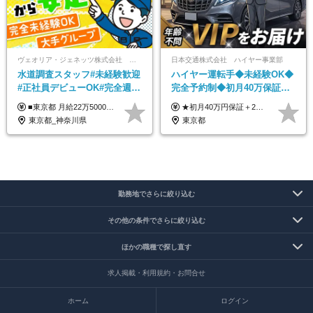
ヴェオリア・ジェネッツ株式会社 関東支店 東京業務課
日本交通株式会社 ハイヤー事業部
水道調査スタッフ#未経験歓迎
ハイヤー運転手◆未経験OK◆
#正社員デビューOK#完全週休
完全予約制◆初月40万保証◆
2日制#年休125日#資格取得支
平均年収600万◆約4ヶ月研修
■東京都 月給22万5000円（東京地域手当3万円含）～25万円＋残業代全額支給＋各種手当 ■神奈川県 月給19万5000円～24万円＋残業代全額支給＋各種手当 ※年齢・経験を考慮し決定 ※試用期間3ヶ月（期間中の給与・待遇に差異はありません） ◆通勤手当あり（全額支給） ◆昇給年1回、賞与年2回。世界最大級の環境企業グループならではの安定した給与体系です。
★初月40万円保証＋2～6ヶ月目35万円保証 ★平均年収600万円 月給236,000円（一律手当含む）＋運転手当（運転した時間に応じて支給）＋残業代＋賞与年2回 ※基礎研修期間（10日間）は日給1万円を支給します ※試用期間中（3ヶ月）の給与・待遇に差異はありません ※残業代は全額支給します
援有#社員数千人以上
あり◆運転は1日4hほど
東京都_神奈川県
東京都
勤務地でさらに絞り込む
その他の条件でさらに絞り込む
ほかの職種で探し直す
求人掲載・利用規約・お問合せ
ホーム
ログイン