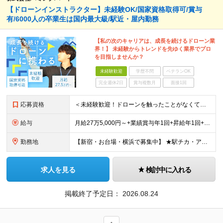
【ドローンインストラクター】未経験OK/国家資格取得可/賞与
有/6000人の卒業生は国内最大級/駅近・屋内勤務
【私の次のキャリアは、成長を続けるドローン業
界！】 未経験からトレンドを先ゆく業界でプロ
を目指しませんか？
未経験歓迎
学歴不問
ベテランOK
完全週休2日
賞与複数月
面接1回
応募資格
＜未経験歓迎！ドローンを触ったことがなくて不安という方もまずはご応募ください！＞ ◆高卒以上 ◆要普通自動車免許（AT限定可） ◆35歳までの方（若手層の長期キャリア形成のため） ＼下記に当てはま
給与
月給27万5,000円～+業績賞与年1回+昇給年1回+交通費支給 ※固定残業代（6万1659円/40h分）を含みます。超過分は別途支給 ※試用期間3ヶ月あり（待遇・条件面の差異はありません）
勤務地
【新宿・お台場・横浜で募集中】 ★駅チカ・アクセス良好・屋内勤務 【お台場本校】 東京都港区台場1-7-1 アクアシティお台場3F 【新宿校】 東京都新宿区新宿5-16-4 新宿マルイ メン6F
求人を見る
検討中に入れる
掲載終了予定日：
2026.08.24