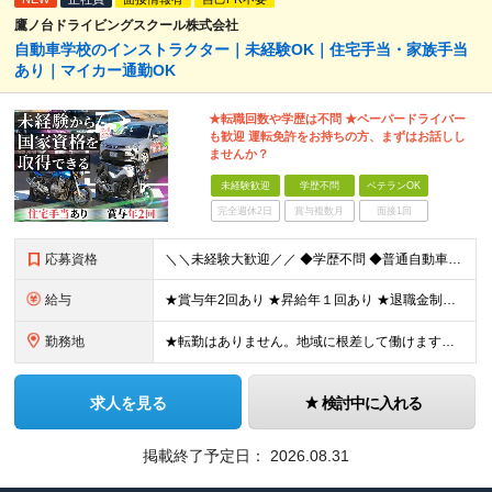
鷹ノ台ドライビングスクール株式会社
自動車学校のインストラクター｜未経験OK｜住宅手当・家族手当
あり｜マイカー通勤OK
★転職回数や学歴は不問 ★ペーパードライバー
も歓迎 運転免許をお持ちの方、まずはお話しし
ませんか？
未経験歓迎
学歴不問
ベテランOK
完全週休2日
賞与複数月
面接1回
応募資格
＼＼未経験大歓迎／／ ◆学歴不問 ◆普通自動車運転免許（AT限定可） ※AT限定の場合は、入社前に限定解除をしていただきます！ ※ペーパードライバーで入社し、活躍している社員もいます！
給与
★賞与年2回あり ★昇給年１回あり ★退職金制度あり ◆月給230,000円～ ※教習指導員資格取得前は月給195,000円～ ※残業代は別途全額支給します ※試用期間3ヶ月あり（期間中の待遇等の
勤務地
★転勤はありません。地域に根差して働けます。 ★マイカー・バイク通勤OK（無料駐車場を完備） 鷹ノ台ドライビングスクール／千葉県千葉市花見川区柏井4-2-1 ※(変更の範囲)上記を除く当社関連勤務
求人を見る
検討中に入れる
掲載終了予定日：
2026.08.31