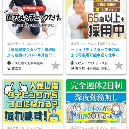
株式会社クリスタルジャパン
株式会社スリーエス【東証プライム上場グループ】
【建物調査スタッフ】未経験
セキュリティスタッフ◆73歳
から建築のプロへ◆月給35万
まで再雇用可能◆座り仕事中
円～＋賞与年2回◆官公庁・
心◆東証プライム上場G◆応
＜未経験でも初年度年収490万円～＞ ◆月給35万円～65万円＋賞与年2回（7月・12月） 【なぜ未経験に35万円を払えるのか】 UR都市機構様・日本郵政様・官公庁との直取引で中間マージンがなく、修繕・緊急対応だけで年4,000～5,000件。仕事が途切れない基盤があるため、調査を担う人材に相応の給与を支払えます。 【昇給について】 年齢や社歴ではなく、成長と貢献に応じて昇給する仕組みです。1回の昇給で年収100万円UPした社員もいます。 ※経験・スキルに応じて加給・優遇いたします ※試用期間3ヶ月（その間の給与・待遇に差異はありません） ※上記月給には、固定残業代（月45時間分／8.8万円～16.5万円）を含みます。超過分は別途全額支給します ※実際の残業は月平均10時間程度です。固定残業代は残業の有無にかかわらず全額支給します 【固定残業代について】 固定残業45時間分（88,000円～165,000円）を含む ※超過分は別途全額支給
＼収入UPのチャンスあり◎昇給も可能です！／ ◆正社員 月給(地域による）＋グレード手当、深夜手当、残業代（全額支給）等の各種手当＋賞与年2回 ＜東京都／神奈川県（横浜市）＞ 月給21万4000円～27万円 ＜埼玉県／千葉県＞ 月給19万90000円～25万1000円 ＜栃木県／茨城県／山梨県＞ 月給18万4000円～23万6000円 【試用期間】 正社員：3ヵ月 アルバイト：なし ※試用期間と本採用後の給与・待遇に差異はありません ※グレード手当、深夜手当の詳細額は面接にてご案内させていただきます ※正社員は60歳定年のため、60代の方は嘱託社員での採用です。給与条件は嘱託給与となり、退職金と賞与がありません ＼正社員は「グレード認定制」という評価あり！制度勤続年数等に応じて入社時から手当を支給／ ◆グレードI：＋2000円（入社時～） ◆グレードII：＋5000円（在籍1年以上＆当社基準に当てはまる方） ◆グレードIII：＋1万円（社内試験の合格者） ◆アルバイト・パート 東京都:時給1226円 神奈川県:時給1225円 千葉県：時給1140円 埼玉県:時給1141円 栃木県:1068円 茨城県:1074円 山梨県:1052円
UR直取引◆残業月10h
募者全員面接◆賞与年2回
東京都
東京都_神奈川県_埼玉県_千葉県_茨城県_栃木県_山梨県
株式会社ジェットシステム
株式会社ＥＶＥＲＹＦＯＯＤ 東京本社