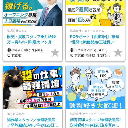
株式会社１６６
株式会社ジェットシステム
販売・買取スタッフ◆月給50
PCサポート【面接1回】/最短
万＋賞与年2回(最大12ヶ月分
2週間で勤務開始/正社員デビ
支給)◆前職給与保証◆年収
ュー歓迎/未経験9割以上/社員
◎年収1000万円も可能 ◎複雑な条件やノルマは一切なし！ 頑張った分だけシンプルに還元される給与体系です。 経験者の方には「前職給与保証」をお約束します！ ■月給50万円～80万円（役職手当を含む） ★平均月収：60～70万円程度 ★「〇件以上で支給」といった複雑な条件やノルマの縛りは一切ありません。 お客様に寄り添い、利益が出た分はしっかりとあなたの給与へ還元します！ ※経験・能力を考慮のうえ決定します。 ※試用期間3ヶ月あり。その間の待遇・給与に差異はありません。 ※上記の金額は固定残業代（20時間/5万円～）含んだ金額です。 超過分は別途記載します。
◇平均月収29万6,400円(各種手当含む) ◇住宅手当⇒最大家賃の半額支給 ◇賞与年2回支給 ■月給22万5,000円以上＋地域手当＋時間外手当＋住宅手当＋家族手当 ※経験やスキルに応じて給与を決定します ※試用期間2ヶ月あり（期間内は時給1,060円以上となります） └地域により上がる可能性があり／例：東京都時給1,370円 └その他待遇に差異なし ＜モデル月収例＞ 1年目：296,400円 3年目：320,000円 【固定残業代について】 なし（残業代は、実際の労働時間に応じて別途全額支給）
1000万可◆オープニング
寮・住宅手当あり
東京都
東京都_埼玉県_千葉県_愛知県_北海道_群馬県_長野県_富山県_石川県_静岡県_香川県_高知県_熊本県_長崎県_沖縄県
第工株式会社
株式会社 ケー・エー・シー
港作業スタッフ／未経験歓迎
飼育管理スタッフ/未経験歓迎/
／平均勤続14年／年休120日以
定時退社/年休120日/産育休実