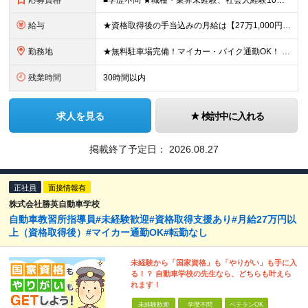
応募資格
■学歴不問 ★職種・業界未経験、社会人経験10年以上の方も大歓迎 ■普通自動車運転免許をお持ちの方 ★AT限定免許でも応募可能です。入社後に限定解除をします。 ≪こんな方にピッタリ≫ □ 満員電車で
給与
★資格取得後の手当込みの月給は【27万1,000円】となります。 月給21万1,000円～26万円＋各種手当＋賞与年2回 ※経験・年齢・能力などを考慮の上、決定いたします。 ※残業代は全額別途支給い
勤務地
★無料駐車場完備！マイカー・バイク通勤OK！ 【スマートドライバースクール川越】 埼玉県川越市大字古谷上6058 ※1年以内での他校の応援としての転勤があります。 （住宅補助あり） ※U・Iターン
残業時間
30時間以内
求人を見る
検討中に入れる
掲載終了予定日：
2026.08.27
正社員
面接情報有
株式会社勝英自動車学校
自動車教習所指導員#未経験歓迎#資格取得支援あり#月給27万円以
上（資格取得後）#マイカー通勤OK#転勤なし
未経験から「国家資格」も「やりがい」も手に入
る！？ 自動車学校の先生なら、どちらも叶えら
れます！
未経験歓迎
学歴不問
ベテランOK