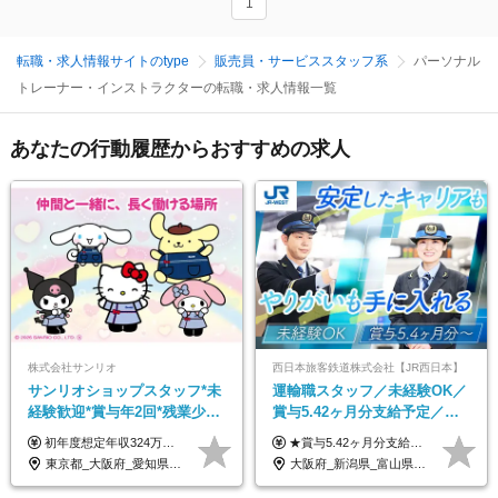
1
転職・求人情報サイトのtype
販売員・サービススタッフ系
パーソナル
トレーナー・インストラクターの転職・求人情報一覧
あなたの行動履歴からおすすめの求人
株式会社サンリオ
西日本旅客鉄道株式会社【JR西日本】
サンリオショップスタッフ*未
運輸職スタッフ／未経験OK／
経験歓迎*賞与年2回*残業少な
賞与5.42ヶ月分支給予定／残
め*産育休取得実績豊富*可愛
業月11h程／年休119日+有給
初年度想定年収324万円～690万円！ ◆全国一律 月給230,000円～＋賞与＋通勤手当＋役職手当＋時間外手当 《手当充実！》 ＊昇給/年1回 ＊賞与/年2回（7月/12月） ＊通勤手当：交通費支給（規定あり） ＊時間外手当 ＊販売職手当 ＊役職手当 《キャリアパス》 ▼店長（32歳）／年収400万円 ▼トレーナー（37歳）／年収500万円 ▼SV（40歳）／年収570万円 ※SVとして活躍された場合、574万円以上に昇給も目指せます。 日頃のお店での頑張りをしっかり評価する体制を整えており、 ご自身の努力次第で昇給する制度を用意しています！ 《ゆくゆくは・・・》 ■店舗スタッフをとりまとめ、お店づくりを主体で行う店長へ ■複数店舗を統括するトレーナーへとキャリアアップ ■様々な規模の店舗を経験しSVとして活躍した後は、本社の教育担当や店舗支援を担う本部スタッフとして活躍いただけます。 ※経験・能力を考慮の上、当社規定により優遇いたします。 ※入社日から6カ月間の試用期間あり。その間の待遇に差異はありません。
★賞与5.42ヶ月分支給予定あり！ （大卒以上）月給24万1,692円～39万5,780円＋各種手当＋賞与2回 （高卒以上）月給22万2,662円～39万5,780円＋各種手当＋賞与2回 ※上記は2025年度新卒支払額（京阪神地区）となります ※勤務地・学歴で異なり、ご経験・能力等をふまえた金額を加算します ※残業代は別途全額支給します ※当社規程に基づき決定します ※試用期間あり（3ヶ月／待遇に変更はありません） ※基本給以外の諸手当として扶養・職務・時間外・通勤手当等を支給します ※京阪神地区以外の勤務地の場合 月給（大卒）23万0,706円～／月給（高卒）21万2,541円～となります
い制服*社割有
平均18.7日
東京都_大阪府_愛知県_北海道_栃木県_静岡県_兵庫県_京都府_福岡県
大阪府_新潟県_富山県_石川県_福井県_三重県_兵庫県_京都府_滋賀県_奈良県_和歌山県_広島県_岡山県_鳥取県_島根県_山口県_福岡県