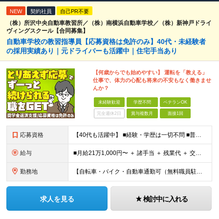
NEW
契約社員
自己PR不要
（株）所沢中央自動車教習所／（株）南横浜自動車学校／（株）新神戸ドライ
ヴィングスクール【合同募集】
自動車学校の教習指導員【応募資格は免許のみ】40代・未経験者
の採用実績あり｜元ドライバーも活躍中｜住宅手当あり
【何歳からでも始めやすい】 運転を「教える」
仕事で、体力の心配も将来の不安もなく働きませ
んか？
未経験歓迎
学歴不問
ベテランOK
完全週休2日
賞与複数月
面接1回
応募資格
【40代も活躍中】 ■経験・学歴は一切不問 ■普通自動車免許※AT限定の方も応募OK！ 前職がタクシー、トラックなどの ドライバー経験者はもちろん、 全くの異業種からスタートした先輩も 多数活躍して
給与
■月給21万1,000円〜 ＋ 諸手当 ＋ 残業代 ＋ 交通費 ※上記はあくまでスタート時の基本給です ※残業代は別途全額支給します ※試用期間6ヶ月あり（期間中の待遇変更なし） 【資格取得後（入社
勤務地
【自転車・バイク・自動車通勤可（無料職員駐車場あり）】 ◆埼玉県所沢市大字久米936-1 (変更の範囲)上記を除く当社関連勤務地
求人を見る
検討中に入れる