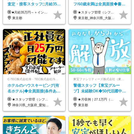
査定・接客スタッフ□⽉給35万
フ/60歳未満は全員面接◆書類
円以上＋毎⽉インセン□年休
選考なし◆ブランクOK◆月25
■月給35万円～＋インセンティブ＋各種手当 ※固定残業代（月45時間分87,600円～）を含む。超過した場合は別途残業代を支給いたします ※経験・年齢などを考慮の上、決定します ※試用期間3ヶ月あり（待遇に変動なし）
★スタッフ管理（シフト調整など）の経験があれば【月給28万円以上】 ★賞与支給実績：基本給の2ヶ月分～3ヶ月分 ＝＝ライフスタイルに合わせて働き方を選べます＝＝ ■正社員 ＜未経験者＞月給25万円～35万円＋賞与年2回 ＜経験者＞月給28万円～35万円＋賞与年2回 ※経験やスキルに応じて決定します ※残業代全額支給 ※試用期間（3ヶ月間）中の雇用形態や待遇に差異はありません ※正社員の場合、転勤の可能性あり ■契約社員 月給22万円～＋残業代全額支給 ※契約社員の場合、賞与の支給および転勤の可能性はありません ※勤務時間や勤務日数の希望があればご相談に応じます ※試用期間なし ※契約の更新 有(勤務状況により判断する) 更新上限 有(通算契約期間の上限 1年/更新回数の上限 なし)
120日以上□土日休み
万～ ◆40～50代活躍
東京都
東京都_神奈川県_大阪府_愛知県_北海道_京都府_福岡県_沖縄県
C-TEC株式会社/B・TEC株式会社/S・TEC株式会社【合同募集】
東宝ファシリティーズ株式会社（東宝株式会社100％出資）
ホテルのハウスキーピング(有
警備スタッフ【東宝グルー
名ホテル)◆全員面接(条件あ
プ】未経験OK◆50代活躍中
り)◆未経験OK◆リゾート地
◆1勤務で2日分休み◆8割が座
★スタッフ管理（シフト調整など）の経験があれば【月給28万円以上】 ★賞与支給実績：基本給の2ヶ月分～3ヶ月分 ＝＝ライフスタイルに合わせて働き方を選べます＝＝ ■正社員 ＜未経験者＞月給25万円(寮なしの場合)～35万円＋賞与年2回 ＜経験者＞月給28万円～35万円＋賞与年2回 ※寮をご利用の場合は月給22万円～ ※経験やスキルに応じて決定します ※残業代全額支給 ※試用期間（3ヶ月間）中の雇用形態や待遇に差異はありません ※正社員の場合、転勤の可能性あり ■契約社員 月給22万円～＋残業代全額支給 ※契約社員の場合、賞与の支給および転勤の可能性はありません ※勤務時間や勤務日数の希望があればご相談に応じます ※試用期間なし ※契約の更新 有(勤務状況により判断する) 更新上限 有(通算契約期間の上限 1年/更新回数の上限 なし)
★月収例｜27.1万円（月給+残業代2.4万円+資格手当0.2万円+家族手当0.85万円） ★賞与年2回＆充実した手当あり！ ■月給23万6,500円～＋賞与年2回＋各種手当 ┗月給には職務手当19,500円、調整手当15,000円、住宅手当18,500円、契約社員手当1,500円を含みます ※試用期間4ヶ月(期間中の給与・待遇の差異はありません) ━━━━━━━━━━ 各種手当も充実！ ━━━━━━━━━━ ★家族手当 ★役付手当 ★資格手当 ★年末年始勤務手当 ★交通費支給（月5万円以内／6ヶ月分の定期代を支給） ★残業・深夜残業手当（全額支給） ━━━━━━━━━━ 給与支給日は毎月25日です ━━━━━━━━━━ 例：1月1日付入社の場合 1月25日に基本給+変動しない手当を支給 2月25日に前月分の残業手当など変動する手当を支給
も選べる◆月25万円
り仕事◆賞与年2回
神奈川県_大阪府_愛知県_北海道_兵庫県_京都府_広島県_福岡県_大分県_宮崎県_鹿児島県_沖縄県
東京都