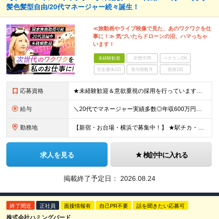
髪色髪型自由/20代マネージャー続々誕生！
≪旅動画やライブ映像で見た、あのワクワクを仕
事に！≫ 気づいたらドローンの沼、ハマっちゃ
います！
未経験歓迎
学歴不問
ベテランOK
完全週休2日
賞与複数月
面接1回
応募資格
★未経験歓迎＆意欲重視の採用を行っています★ ◆高卒以上 ◆要普通自動車免許（AT限定可） ◆35歳までの方（若手層の長期キャリア形成のため） ≪こんな方は大歓迎≫ ・ドローンに興味がある ・旅行
給与
＼20代でマネージャー実績多数◎年収600万円も可能！／ 月給27万5,000円～+業績賞与年1回+昇給年1回+交通費支給 ※固定残業代（6万1659円/40h分）を含みます。超過分は別途支給 ※
勤務地
【新宿・お台場・横浜で募集中！】 ★駅チカ・アクセス良好・屋内勤務★ 【お台場本校】 東京都港区台場1-7-1 アクアシティお台場3F 【新宿校】 東京都新宿区新宿5-16-4 新宿マルイ メン6
求人を見る
検討中に入れる
掲載終了予定日：
2026.08.24
終了間近
正社員
面接情報有
自己PR不要
話を聞きたい応募可
株式会社ハミングバード