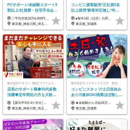
PCサポート/未経験スタート9
コンビニ接客販売*正社員5名
割以上/社員寮・住宅手当あり/
以上採用*酔客対応無し*年休
正社員デビューOK/20代～30
120日～*創業59年の安定基盤*
◇平均月収29万6,400円(各種手当含む) ◇住宅手当⇒最大家賃の半額支給 ◇賞与年2回支給 ■月給22万5,000円以上＋地域手当＋時間外手当＋住宅手当＋家族手当 ※経験やスキルに応じて給与を決定します ※試用期間2ヶ月あり（期間内は時給1,060円以上となります） └地域により上がる可能性があり／例：東京都時給1,370円 └その他待遇に差異なし ＜モデル月収例＞ 1年目：296,400円 3年目：320,000円 【固定残業代について】 なし（残業代は、実際の労働時間に応じて別途全額支給）
●毎年1回（12月）の昇給で給与にしっかり反映！ ●賞与年2回あり（6月・12月） 月給26万円＋賞与年2回＋交通費全額支給 役職の有無にかかわらず、日々の頑張りは正当に評価します！ リーダー・店長昇格後は等級に合わせて給与UP＋役職手当があるので、 納得感を持って働くことができます◎ ※経験・スキルを考慮の上、決定します ※上記金額には固定残業代（21時間分・3万7300円以上）を含みます。超過分は別途全額支給します ※試用期間3ヶ月間あり（期間中の給与・待遇に差異はありません）
代活躍中/全国募集
コンビニ経験者優遇
東京都_神奈川県_埼玉県_千葉県_大阪府_愛知県_北海道_青森県_岩手県_宮城県_秋田県_山形県_福島県_茨城県_群馬県_新潟県_山梨県_長野県_富山県_石川県_静岡県_岐阜県_三重県_兵庫県_京都府_滋賀県_奈良県_和歌山県_広島県_岡山県_鳥取県_島根県_山口県_徳島県_香川県_愛媛県_高知県_福岡県_熊本県_佐賀県_長崎県_大分県_宮崎県_沖縄県
東京都_茨城県
株式会社ヤオコー【東証プライム上場グループ】
株式会社ＥＶＥＲＹＦＯＯＤ 東京本社
店長のサポート職◆50代多数
コンビニスタッフ/土日祝休み
活躍◆定年間近の方も大歓
あり/5連休OK/残業ほぼ無し/
迎！◆出勤はお昼から◆平均
賞与年2回/トイレ掃除・夜勤
【賞与平均2.4ケ月分│決算賞与も20年以上連続で支給中！】 ＜月収例＞ 月収29万円（地域限定正社員／残業代・各種手当含む） 月収26万円（契約社員／残業代・各種手当含む） ◆月給：月給258,400円～361,500円＋残業代＋各種手当 ※給与は前職での経験、スキルを考慮し、決定します ※残業代は全額支給します ※契約社員としてご入社いただく方は、賞与額に差異あり。詳細は面接でお話しします ※試用期間3ヶ月あり。条件に変更はありません ※契約社員の場合：契約期間12カ月（更新あり） ※60歳未満でご入社いただいた方も、60歳になったタイミングで雇用形態は契約社員に切り替えとなります。
★未経験から月給26万円スタート！ ★毎年1回（12月）の昇給＋賞与（年2回）で給与にしっかり反映！ 月給26万円＋賞与年2回＋交通費全額支給 ※リーダー・店長昇格後は基本給2万円UP＋役職手当支給 ※経験・スキルを考慮の上、決定します ※上記金額には固定残業代（21時間分・3万7300円以上）を含みます。超過分は別途全額支給します ※試用期間3ヶ月間あり（期間中の給与・待遇に差異はありません）
賞与2.4ヶ月分◆残業少なめ
無し/面接1回
東京都_神奈川県_埼玉県_千葉県_茨城県_栃木県_群馬県
東京都_茨城県