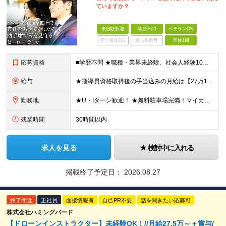
ていますか？
未経験歓迎
学歴不問
ベテランOK
完全週休2日
賞与複数月
面接1回
応募資格
■学歴不問 ★職種・業界未経験、社会人経験10年以上の方も大歓迎 ■普通自動車運転免許をお持ちの方 ★AT限定免許でも応募可能です。入社後に限定解除をします。 経歴や年齢は問いません。 実際に未経験
給与
★指導員資格取得後の手当込みの月給は【27万1,000円】となります。 月給21万1,000円～26万円＋各種手当＋賞与年2回 ※経験・年齢・能力などを考慮の上、決定いたします。 ※残業代は全額別途
勤務地
★U・Iターン歓迎！ ★無料駐車場完備！マイカー・バイク通勤OK！ 【スマートドライバースクール湘南】 神奈川県藤沢市小塚16番1 ※1年以内での他校の応援としての転勤があります。 （住宅補助あり
残業時間
30時間以内
求人を見る
検討中に入れる
掲載終了予定日：
2026.08.27
終了間近
正社員
面接情報有
自己PR不要
話を聞きたい応募可
株式会社ハミングバード
【ドローンインストラクター】未経験OK！//月給27.5万～＋賞与/