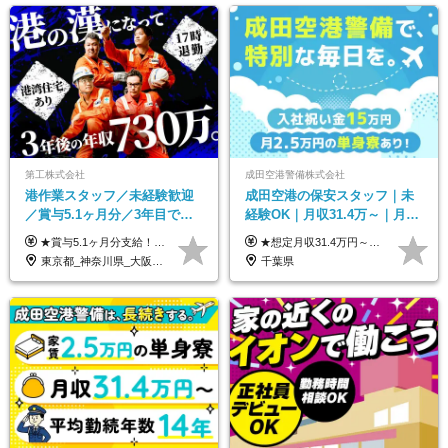
第工株式会社
成田空港警備株式会社
港作業スタッフ／未経験歓迎
成田空港の保安スタッフ｜未
／賞与5.1ヶ月分／3年目で年
経験OK｜月収31.4万～｜月
収730万円も可／食事手当あり
2.5万の単身寮｜住宅手当&家
★賞与5.1ヶ月分支給！ ★入社3年目・30代で年収730万円の先輩も活躍中！ ★入社1年目・20代で月収29万円の実績あり 月給：22.5万円～30.5万円＋各種手当＋賞与年2回＋残業代全額支給 ※経験・能力などを考慮のうえ決定します ※上記月給には食事手当(5000円／月）を含みます ※残業代は分単位で100％支給いたします ※試用期間3ヶ月。その間の給与・待遇に差異はありません 【月収例】 ◆33.5万円／31歳 入社7か月 ◆38.5万円／32歳 入社1年目 ◆48.4万円／44歳 入社12年目 ※経験・能力などを考慮のうえ決定 ※月収・給与例には休日手当も含みます 【手当詳細】 ◆交通費規定支給（上限3万5000円／月） ◆時間外手当全額支給 ◆休日出勤手当 ◆港湾住宅あり（1R・2万円台～） ◆資格取得支援制度：全額負担 ◆地域手当：関東地区1万円／月
★想定月収31.4万円～＋賞与年2回（59万円以上） ★入社お祝い金15万円支給 ★水道+光熱費無料の家賃がリーズナブルな社員寮(単身寮)あり！ ★住宅手当&家族手当あり 月給24万5000円以上(基本給21万1000円＋業務別手当35,000円)＋賞与年2回（賞与支給額：59万円以上を想定）＋残業代全額 ※みなし残業なし！残業代は全額支給します。 ※資格手当・深夜手当など、様々な手当をご用意しています。 ※入社お祝い金は１か月経過後、3ヶ月経過後、6ヶ月経過後に各5万円ずつ給与に加算して支給いたします。 ※指定の検定資格をお持ちの方には別途手当を支給します。入社後に取得した場合は給与に加算し支給します。 ・施設警備 1級7,000円 2級4,000円 ・交通誘導 1級7,000円 2級4,000円 ・雑踏警備 1級7,000円 2級4,000円 など
／年休120日以上
族手当｜入社祝い金15万
東京都_神奈川県_大阪府_愛知県_兵庫県
千葉県