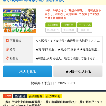
勤可#賞与年2回#家族手当／住宅手当あり
40代、50代からの「最後の転職」。 運転免許を
活かし、夜勤なし＆定時退社で 定年まで安定し
て働く教習指導員
未経験歓迎
学歴不問
ベテランOK
完全週休2日
賞与複数月
面接1回
応募資格
＼＼50代・ミドル世代・未経験者 大歓迎！／／ ◆年齢不問 ◆学歴不問 ◆普通自動車運転免許（AT限定可） ※ドライバー経験は不要です。接客業や営業、事務など異業種出身の50代多数活躍中！
給与
★賞与年2回あり ★昇給年1回あり ★退職金制度あり ◆月給230,000円～ ※教習指導員資格取得前は月給195,000円～ ※残業代は別途全額支給します ※試用期間3ヶ月あり（期間中の待遇等の
勤務地
★転勤はありません。地域に根差して働けます。 ★マイカー・バイク通勤OK（無料駐車場を完備） 鷹ノ台ドライビングスクール／千葉県千葉市花見川区柏井4-2-1 ※(変更の範囲)上記を除く当社関連勤務
求人を見る
検討中に入れる
掲載終了予定日：
2026.08.31
NEW
契約社員
面接情報有
自己PR不要
（株）所沢中央自動車教習所／（株）南横浜自動車学校／（株）新神戸ドライ
ヴィングスクール【合同募集】