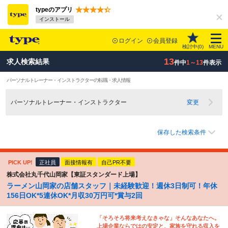
typeのアプリ
インストール
ログイン
会員登録
検討中(
0
)
MENU
13
求人検索結果
件中
1～13
件表示
パーソナルトレーナー・インストラクターの転職・求人情報
パーソナルトレーナー・インストラクター
変更
保存した検索条件
PICK UP!
正社員
面接情報有
自己PR不要
株式会社丸千代山岡家【東証スタンダード上場】
ラーメン山岡家の店舗スタッフ｜未経験歓迎！週休3日制可！年休
156日OK*5連休OK*月収30万円可*賞与2回
「そろそろ将来考えなきゃな」そんなあなたへ。
上場企業ならではの安定と、家族を守れる収入を