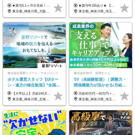
上／食事手当・家族手当あり
績あり/連休取得OK/賞与年2
★賞与5.1ヶ月分支給！ ★入社3年目・30代で年収730万円の先輩も活躍中！ ★入社1年目・20代で月収29万円の実績あり 月給：22.5万円～30.5万円＋各種手当＋賞与年2回＋残業代全額支給 ※経験・能力などを考慮のうえ決定します ※上記月給には食事手当(5000円／月）を含みます ※残業代は分単位で100％支給いたします ※試用期間3ヶ月。その間の給与・待遇に差異はありません 【月収例】 ◆33.5万円／31歳 入社7か月 ◆38.5万円／32歳 入社1年目 ◆48.4万円／44歳 入社12年目 ※経験・能力などを考慮のうえ決定 ※月収・給与例には休日手当も含みます 【手当詳細】 ◆交通費規定支給（上限3万5000円／月） ◆時間外手当全額支給 ◆休日出勤手当 ◆港湾住宅あり（1R・2万円台～） ◆資格取得支援制度：全額負担 ◆地域手当：関東地区1万円／月
★賞与年2回あり★ 【未経験の方】月給20万7,750円～＋賞与年2回＋残業代全額支給＋交通費支給 【生物系大卒の方】月給21万3,750円～＋賞与年2回＋残業代全額支給＋交通費支給 ★手当が充実★ ・資格手当（実験動物技術者2級：月3,000円、1級：月7,000円） ・家族手当 ・住宅費用補助（転居を伴う転勤の場合：最大5年間支給） ・残業代全額支給 ※入社5年目程度で賞与4.6ヶ月分の支給実績あり ※月給の金額は、能力やスキルを考慮して決定します ※試用期間6ヶ月あり（雇用形態・給与・待遇に差異なし）
／賞与5.1ヶ月分
回/急募求人
東京都_神奈川県_大阪府_愛知県_兵庫県
東京都_神奈川県_埼玉県_大阪府_愛知県_茨城県_三重県_京都府_佐賀県
株式会社星野リゾート・マネジメント
株式会社RCS 採用チーム
ホテル運営スタッフ【UIター
SV（未経験歓迎）｜調整力・
ン・遠方の移住歓迎】*全国募
関係構築力が活かせる/月給40
集*週休3日/年休161日可*未経
万円以上/30～40代活躍中/6か
【大卒以上】月給240,800円以上+賞与2回+各種手当 【短大・専門学校卒】月給204,400円以上+賞与2回+各種手当 【上記以外】月給187,000円以上+賞与2回+各種手当 ※経験、資格、能力等を考慮の上、決定いたします ※残業代全額支給 ※試用期間3ヶ月（条件変更なし）
月給40万円～60万円＋各種手当＋業績賞与 ◎経験や能力等を考慮し、優遇いたします！ ◎成果により業績賞与を年2回支給します！ 上記月給には、固定残業代として 「60,800円～95,000円（28時間分）」を含む。 超過分は別途全額支給します。
験OK*新規開業あり
月間の研修充実
東京都_神奈川県_北海道_青森県_山形県_福島県_栃木県_群馬県_山梨県_長野県_石川県_静岡県_岐阜県_京都府_広島県_島根県_山口県_高知県_長崎県_大分県_鹿児島県_沖縄県
東京都_神奈川県_埼玉県_千葉県_大阪府_愛知県_北海道_青森県_岩手県_宮城県_秋田県_山形県_福島県_茨城県_栃木県_群馬県_新潟県_山梨県_長野県_富山県_石川県_福井県_静岡県_岐阜県_三重県_兵庫県_京都府_滋賀県_奈良県_和歌山県_広島県_岡山県_鳥取県_島根県_山口県_徳島県_香川県_愛媛県_高知県_福岡県_熊本県_佐賀県_長崎県_大分県_宮崎県_鹿児島県_沖縄県