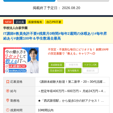
掲載終了予定日：
2026.08.20
NEW
正社員
面接情報有
自己PR不要
学校法人白萩学園
IT講師#教員免許不要#残業月0時間#毎年2週間の休暇あり#毎年昇
給あり#創業100年＆学生数過去最高
不安定・不規則な毎日にピリオドを！ 創業100年
の安定基盤で「教える」キャリアへ◎
未経験歓迎
学歴不問
ベテランOK
完全週休2日
賞与複数月
面接1回
応募資格
《講師未経験大歓迎！第二新卒・20～30代活躍中》 ◆大卒以上 ◆何らかのITまたはゲーム業界のご経験をお持ちの方 ┗プログラマー・ゲーム企画経験者など、職種・経験年数は不問！ 業界経験者であればご
給与
＜想定年収400万円～600万円＞ 月給24万円～45万円+各種手当+賞与年2回 ※超過分は別途支給 ※試用期間3ヶ月あり（期間中は講師手当は減額支給、その他の待遇に差異なし） ※固定残業代：時間外労
勤務地
★「西武新宿駅」から徒歩1分の好アクセス！ 東京都新宿区百人町1-5-6 ※(変更の範囲)上記を除く当社関連勤務地
残業時間
10時間以内