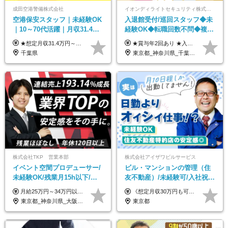
成田空港警備株式会社
イオンディライトセキュリティ株式会社（イオングループ）
空港保安スタッフ｜未経験OK
入退館受付/巡回スタッフ◆未
｜10～70代活躍｜月収31.4万
経験OK◆転職回数不問◆複数
&賞与年2回｜家族・住宅手当
勤務地で募集中◆ブランクあ
★想定月収31.4万円～＋賞与年2回（59万円以上） ★入社お祝い金15万円支給 ★水道+光熱費無料の家賃がリーズナブルな社員寮(単身寮)あり！ 月給24万5000円以上(基本給21万1000円＋業務別手当35,000円)＋賞与年2回（賞与支給額：59万円以上を想定）＋残業代全額 ※みなし残業なし！残業代は全額支給します。 ※資格手当・深夜手当など、様々な手当をご用意しています。 ※入社お祝い金は１か月経過後、3ヶ月経過後、6ヶ月経過後に各5万円ずつ給与に加算して支給いたします。 ※指定の検定資格をお持ちの方には別途手当を支給します。入社後に取得した場合は給与に加算し支給します。 ・施設警備 1級7,000円 2級4,000円 ・交通誘導 1級7,000円 2級4,000円 ・雑踏警備 1級7,000円 2級4,000円 など
★賞与年2回あり ★入社祝い金3万円支給 ★出産祝い金や育児支援金などの手当も充実！ ≪給与モデル≫ 【東京】基本給27万2780円/月給＋時間外手当（25h） 【愛知】基本給25万4990円/月給＋時間外手当（25h） 【大阪】基本給25万4990円/月給＋時間外手当（25h） 【福岡】基本給23万7200円/月給＋時間外手当（25h） -------------- ▽各地の給与は下記をご確認ください！ ■北海道 月給20万円～ ■東北 月給20万円～ ■北関東 埼玉／月給22万5000円～ 茨城・群馬・新潟／月給20万円～ ■南関東 東京・神奈川／月給23万円～ 千葉／月給22万5000円～ 山梨／月給20万円～ ■中部 愛知／月給21万5000円～ 長野・岐阜・三重／月給20万円～ ■関西 大阪／月給21万5000円～ 京都・兵庫／月給21万円～ 滋賀・奈良／月給20万円～ ■中四国 岡山・山口・四国・広島／月給20万円～ ■九州 福岡・鹿児島・長崎／月給20万円～
｜光熱費0円の単身寮
りOK◆室内業務がメイン
千葉県
東京都_神奈川県_千葉県_北海道_福島県_長野県_岐阜県_三重県_京都府_福岡県
株式会社TKP 営業本部
株式会社アイザワビルサービス
イベント空間プロデューサー/
ビル・マンションの管理（住
未経験OK/残業月15h以下/豊
友不動産）/未経験可/入社祝い
富な福利厚生/全国募集/平均有
金10万円/月収30万円可/40～
月給25万円～34万円以上＋各種手当＋残業代＋賞与年2回（昨年度2～4ヶ月分） 初年度想定年収：350万円～ ＜クラス・経験別の月給目安＞ ■メンバークラス：月給25万円以上 ■店長やSVなどのマネジメント経験者：月給30万円～スタート可 ■リーダークラス：月給34万円以上 ※月給は配属エリア・経験・能力を考慮して決定します（前職の経験・収入をお聞かせください）。 ※上記にはみなし残業手当20～30時間分（メンバー：3万1134円以上、経験5年以上：5万2448円以上、リーダー：5万9441円以上）を含みます。 ※超過分は別途支給いたします。
《想定月収30万円も可能！/想定年収380万円》 ■月給24万5000円以上＋賞与年2回(2カ月/2025年実績)＋時間外手当＋資格手当＋役職手当＋交通費 ………… ≪昇給、賞与、および各種諸手当について≫ ◇入社お祝い金（10万円 ※3カ月精勤後支給） ◇昇給/年1回 ◇賞与/年2回(2カ月/2025年実績) ◇時間外手当 ◇資格手当 └・ビル設備管理技能士1級（1万円/月） ・ビル設備管理技能士2級（5000円/月） ・建築物環境衛生管理技術者（1万円/月） ・防火管理技能者（3000円/月） ・消防設備士乙4類（3000円/月） 他 ◇役職手当 └・班長/サブリーダー/リーダー（5000円～2万円/月） ◇物件手当（最大2万円 ※物件により異なる） ◇退職金あり ※経験・年齢・能力を考慮した上、当社規定により優遇いたします。 ※3カ月の試用期間あり。その間の給与や福利厚生に差異はありません。 《モデル年収》 ・入社1年/35歳：年収380万円 ・入社3年/38歳：年収400万円
給取得日数14.9日
50代活躍/S102
東京都_神奈川県_大阪府_愛知県_北海道_宮城県_静岡県_京都府_広島県_福岡県
東京都