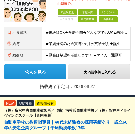
山岡家で。
未経験歓迎
学歴不問
ベテランOK
完全週休2日
賞与複数月
面接1回
応募資格
★未経験OK★学歴不問★どんな方でもOK □未経験・第二新卒・フリーター □ブランクがある方 □転職回数が気になる方 □飲食業界にチャレンジしたい方 「やってみたい」という気持ちがあれば、皆さん大
給与
★業績好調のため賞与2ヶ月分支給実績 ★誕生日手当など手当充実 ★年2回昇給チャンス有＆入社1年で店長昇格可 ★残業代全額支給（1分単位で支給） 【週休3日制の場合】 月給25万8,960円以上（固
勤務地
★勤務は希望を考慮します！ ★マイカー通勤可（駐車場完備） ★全国の各店舗で募集中！続々出店予定！ ～国内300店舗、47都道府県への展開を目標に出店中！～ ▼積極採用地域▼ ・中部（富山、石川、
求人を見る
検討中に入れる
掲載終了予定日：
2026.08.27
NEW
契約社員
面接情報有
（株）所沢中央自動車教習所／（株）南横浜自動車学校／（株）新神戸ドライ
ヴィングスクール【合同募集】
自動車学校の教習指導員｜40代未経験者の採用実績あり｜設立60
年の安定企業グループ｜平均勤続年数17年