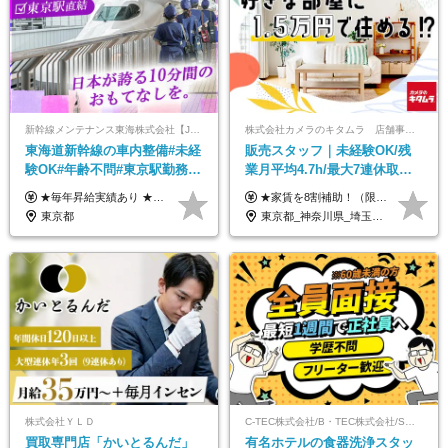
新幹線メンテナンス東海株式会社【JR東海グループ】
株式会社カメラのキタムラ 店舗事業部【カメラのキタムラ】
東海道新幹線の車内整備#未経
販売スタッフ｜未経験OK/残
験OK#年齢不問#東京駅勤務
業月平均4.7h/最大7連休取得
#59歳まで正社員登用可＆登用
可/全国募集/家賃8割を会社が
★毎年昇給実績あり ★入社3年で430万円も可(正社員登用された場合) ■入社時月収例：25万2840円(1万2040円×21日)＋賞与支給実績有（年2回・2025年度） 日給1万2040円 ※別途「超過勤務手当、祝繁手当、特殊手当」の支給有 ※試用期間中（2ヶ月）の待遇・雇用形態に差異はございません
★家賃を8割補助！（限度額は地域により異なる） ※転勤による引っ越しが発生する場合 ＝＝＝＝＝＝＝＝＝＝＝＝＝＝＝＝＝＝＝＝＝＝＝ 例えば、家賃7.5万円なら6万円は会社で負担。 あなたが支払うのは、たったの1.5万円です！ 年間では自己負担額が約72万ほどお得になります！ ＝＝＝＝＝＝＝＝＝＝＝＝＝＝＝＝＝＝＝＝＝＝＝ 月給22万8,700円～26万3,100円＋賞与年2回（初回の支給は当社規定による）＋残業手当 ＜実際の給与例＞ *24歳:月給23万4,700円＋賞与年2回（初回の支給は当社規定による）＋残業手当＋諸手当 ※上記はあくまで参考月給です。ご経歴・年齢を考慮し、当社規定により決定します ※評価により昇給あり ※残業代は別途支給あり ※試用期間2ヶ月あり（期間中の給与・待遇に差異はありません） 【実在する社員の年収モデル】 年収530万円（30歳） 年収820万円（40歳） 【入社時の想定年収】 330万円～900万円
実績多数！
負担/賞与年2回
東京都
東京都_神奈川県_埼玉県_千葉県_大阪府_愛知県_北海道_青森県_宮城県_秋田県_山形県_茨城県_群馬県_新潟県_長野県_富山県_静岡県_三重県_兵庫県_京都府_広島県_岡山県_鳥取県_山口県_徳島県_香川県_愛媛県_福岡県_熊本県_佐賀県_長崎県_大分県_宮崎県_鹿児島県
株式会社ＹＬＤ
C-TEC株式会社/B・TEC株式会社/S・TEC株式会社【合同募集】
買取専⾨店「かいとるんだ」
有名ホテルの食器洗浄スタッ