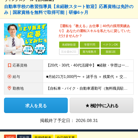
自動車学校の教習指導員【未経験スタート歓迎】応募資格は免許の
み｜国家資格を無料で取得可能｜研修6ヶ月
【運転を「教える」お仕事｜40代の採用実績あ
り】 あなたの運転スキルを私たちに貸していた
だけませんか？
未経験歓迎
学歴不問
ベテランOK
完全週休2日
賞与複数月
面接1回
応募資格
【20代・30代・40代活躍中】 ■経験・学歴は一切不問 ■普通自動車免許※AT限定の方も応募OK！ ■勉強することに抵抗感の少ない方（※入社後、資格取得を目指していただくためです） 前職がタクシー
給与
■月給21万1,000円〜 ＋ 諸手当 ＋ 残業代 ＋ 交通費 ※上記はあくまでスタート時の基本給です ※残業代は別途全額支給します ※試用期間6ヶ月あり（期間中の待遇変更なし） 【資格取得後（入社
勤務地
【自転車・バイク・自動車通勤可（無料職員駐車場あり）】 ◎目の前が海で、夏には近くの花火が打ちあがるのも見えます ◆神奈川県横浜市金沢区福浦3-11-1 (変更の範囲)上記を除く当社関連勤務地
求人を見る
検討中に入れる
掲載終了予定日：
2026.08.31
NEW
正社員
面接情報有
自己PR不要