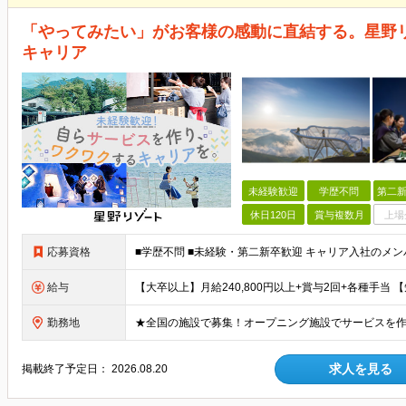
「やってみたい」がお客様の感動に直結する。星野
キャリア
未経験歓迎
学歴不問
第二新
休日120日
賞与複数月
上場
応募資格
給与
勤務地
求人を見る
掲載終了予定日：
2026.08.20