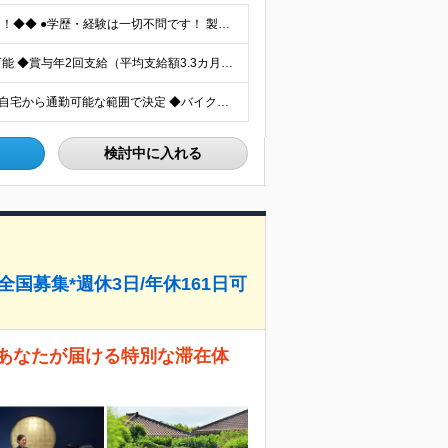
◆◆未経験・第二新卒・異業種からのチャレンジ大歓迎！◆◆ ●学歴・経験は一切不問です！ 製造業や銀行員、タクシー運転手など、 先輩たちの前職は本当にバラバラ。 特別なスキルよりも「人柄」や「相手を
◆2025年10月から基本給7％UP！ ◆年収1000万円も可能 ◆賞与年2回支給（平均支給額3.3カ月分） 【店舗スタッフの方は…】 月給26万7,500円～＋賞与＋各種手当 【何かしらの店長経
◆2026年度に10店舗以上オープン予定！ ◆希望考慮・自宅から通勤可能な範囲で決定 ◆バイク・車通勤もOK 東京・埼玉・千葉・神奈川・群馬・大阪・兵庫・愛知にある、各ブランド店舗への配属となります
検討中に入れる
国募集*週休3日/年休161日可
あなたが届ける特別な滞在体