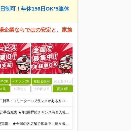
制可！年休156日OK*5連休
上場企業ならではの安定と、家族
卒OK
ベテランOK
複数名採用
完全週休2日
企業
転勤なし
土日面接可
面接1回
★未経験OK★学歴不問★どんな方でもOK □未経験・第二新卒・フリーター □ブランクがある方 □転職回数が気になる方 □飲食業界にチャレンジしたい方 「やってみたい」という気持ちがあれば、皆さん大
★業績好調のため賞与2ヶ月分支給実績 ★誕生日手当など手当充実 ★年2回昇給チャンス有＆入社1年で店長昇格可 ★残業代全額支給（1分単位で支給） 【週休3日制の場合】 月給25万8,960円以上（固
★勤務は希望を考慮します！ ★マイカー通勤可（駐車場完備） ★全国の各店舗で募集中！続々出店予定！ ～国内300店舗、47都道府県への展開を目標に出店中！～ ▼積極採用地域▼ ・中部（富山、石川、