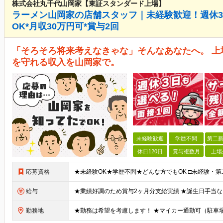
株式会社丸千代山岡家【東証スタンダード上場】
ラーメン山岡家の店舗スタッフ｜未経験歓迎！週休3日
OK*月収30万円可*賞与2回
「そろそろ将来考えなきゃな」そんなあなたへ。 
を守れる収入を山岡家で。
未経験歓迎
学歴不問
第二新
休日120日
賞与複数月
上場
応募資格
給与
勤務地