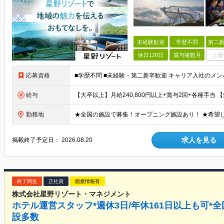
未経験歓迎
学歴不問
第二新
休日120日
賞与複数月
上場
応募資格
給与
勤務地
求人を見る
掲載終了予定日：
2026.08.20
終了間近
正社員
面接情報有
株式会社星野リゾート・マネジメント
ホテル運営スタッフ*週休3日/年休161日以上も可*全
設多数