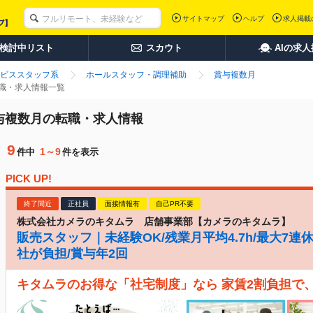
サイトマップ
ヘルプ
求人掲載
検討中リスト
スカウト
AIの求
ビススタッフ系
ホールスタッフ・調理補助
賞与複数月
転職・求人情報一覧
賞与複数月の転職・求人情報
9
1～9
件中
件を表示
PICK UP!
終了間近
正社員
面接情報有
自己PR不要
株式会社カメラのキタムラ 店舗事業部【カメラのキタムラ】
販売スタッフ｜未経験OK/残業月平均4.7h/最大7連
社が負担/賞与年2回
キタムラのお得な「社宅制度」なら 家賃2割負担で