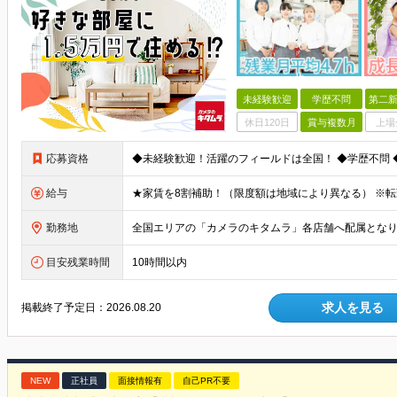
未経験歓迎
学歴不問
第二新
休日120日
賞与複数月
上場
応募資格
給与
勤務地
目安残業時間
10時間以内
求人を見る
掲載終了予定日：
2026.08.20
NEW
正社員
面接情報有
自己PR不要