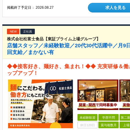
求人を見る
掲載終了予定日：
2026.08.27
NEW
正社員
株式会社松富士食品【東証プライム上場グループ】
店舗スタッフ／未経験歓迎／20代30代活躍中／月9日
回支給／まかない有
◆◆接客好き、麺好き、集まれ！◆◆ 充実研修＆
ップアップ！
未経験歓迎
学歴不問
第二新
休日120日
賞与複数月
上場