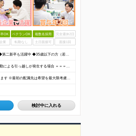
卒OK
ベテランOK
複数名採用
完全週休2日
企業
転勤なし
土日面接可
面接1回
◆未経験歓迎！活躍のフィールドは全国！ ◆学歴不問 ◆第二新卒も活躍中 ◆35歳以下の方（若年層の長期キャリア形成を図るため）
★家賃を8割補助！（限度額は地域により異なる） ※転勤による引っ越しが発生する場合 ＝＝＝＝＝＝＝＝＝＝＝＝＝＝＝＝＝＝＝＝＝＝＝ 例えば、家賃7.5万円なら6万円は会社で負担。 あなたが支払うのは、
全国エリアの「カメラのキタムラ」各店舗へ配属となります ※最初の配属先は希望を最大限考慮した上で決定します ▼詳しい勤務地住所は下記URLをご確認ください。 https://sss.kitamur
検討中に入れる