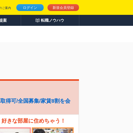
ログイン
新規会員登録
のご案内
人提案
転職ノウハウ
休取得可/全国募集/家賃8割を会
、好きな部屋に住めちゃう！