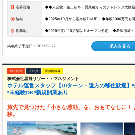
応募資格
給与
勤務地
求人を見る
掲載終了予定日：
2026.08.27
終了間近
正社員
面接情報有
株式会社星野リゾート・マネジメント
ホテル運営スタッフ【UIターン・遠方の移住歓迎】*全
*未経験OK*新規開業あり
旅先で見つけた「小さな感動」を、おもてなしに！ 
験。