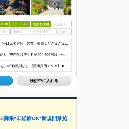
卒OK
ベテランOK
複数名採用
完全週休2日
企業
転勤なし
土日面接可
面接1回
■学歴不問 ■未経験・第二新卒歓迎 キャリア入社のメンバーは元美容師、営業、教員などさまざま！ 『遠方への引っ越しが可能な方』や『地方に行ってみたい・勤務したい方』なども この機会に新しい人生にチャ
【大卒以上】月給240,800円以上+賞与2回+各種手当 【短大・専門学校卒】月給204,400円以上+賞与2回+各種手当 【上記以外】月給187,000円以上+賞与2回+各種手当 ※経験、資格、能
★全国の施設で募集！オープニング施設あり！ ★希望しない転勤原則なし 【積極採用エリア】 ■界 蔵王（26年10月開業予定） ※開業前に入社された場合、全国の星野リゾートの施設で勤務後、開業時期に異
検討中に入れる
国募集*未経験OK*新規開業施