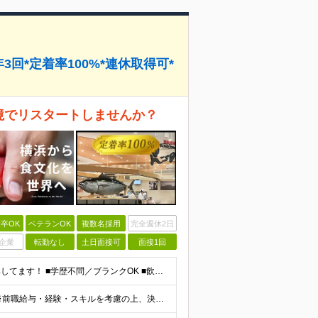
回*定着率100%*連休取得可*
環境でリスタートしませんか？
卒OK
ベテランOK
複数名採用
完全週休2日
企業
転勤なし
土日面接可
面接1回
人柄重視の採用・できるだけ応募いただいた方とお会いしてます！ ■学歴不問／ブランクOK ■飲食業界での勤務経験がある方 ★マネジメント経験者は優遇いたします ＼こんな方にピッタリ／ ◎チームをまと
月給40万円～45万円＋賞与年3回＋各種手当＋交通費 ※前職給与・経験・スキルを考慮の上、決定いたします ※上記金額には固定残業代（63時間分／148,451円）を含みます。超過分は別途全額支給しま