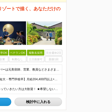
リゾートで描く、あなただけの
卒OK
ベテランOK
複数名採用
完全週休2日
企業
転勤なし
土日面接可
面接1回
■学歴不問 ■未経験・第二新卒歓迎 キャリア入社のメンバーは元美容師、営業、教員などさまざま！ これまでの経験やあなたらしい視点を活かして よりよいサービスを生み出していきましょう！
【大卒以上】月給240,800円以上+賞与2回+各種手当 【短大・専門学校卒】月給204,400円以上+賞与2回+各種手当 【上記以外】月給187,000円以上+賞与2回+各種手当 ※経験、資格、能
★全国の施設で募集！オープニング施設でサービスを作っていきたい方は大歓迎！ ★希望しない転勤は原則なし 【積極採用エリア】 ■界 蔵王（26年10月開業予定） ※開業前に入社された場合、全国の星野リ
検討中に入れる