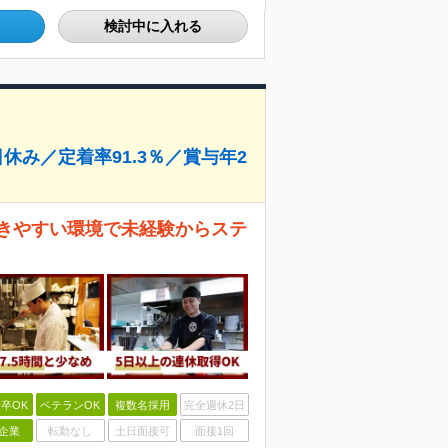
検討中に入れる
休み／定着率91.3％／賞与年2
働きやすい環境で未経験からステ
卒OK
ベテランOK
複数名採用
完全週休2日
企業
転勤なし
土日面接可
面接1回