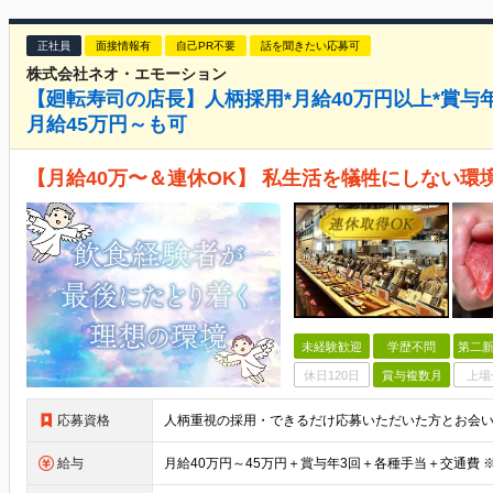
正社員
面接情報有
自己PR不要
話を聞きたい応募可
株式会社ネオ・エモーション
【廻転寿司の店長】人柄採用*月給40万円以上*賞与年3
月給45万円～も可
【月給40万〜＆連休OK】 私生活を犠牲にしない
未経験歓迎
学歴不問
第二新
休日120日
賞与複数月
上場
応募資格
給与